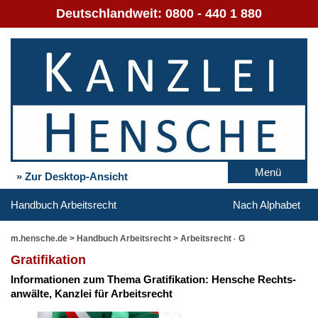
Deutschlandweit:
0800 - 440 1 880
Menü
» Zur Desktop-Ansicht
Handbuch Arbeitsrecht
Nach Alphabet
m.hensche.de
>
Handbuch Arbeitsrecht
>
Arbeitsrecht - G
Gra­ti­fi­ka­ti­on
In­for­ma­tio­nen zum The­ma Gra­ti­fi­ka­ti­on: Hen­sche Rechts­
an­wäl­te, Kanz­lei für Ar­beits­recht