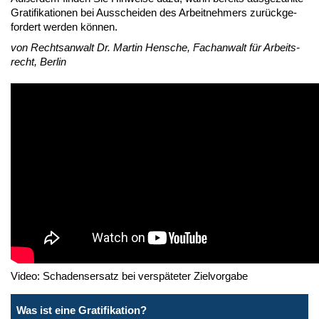
Gra­ti­fi­ka­tio­nen bei Aus­schei­den des Ar­beit­neh­mers zu­rück­ge­
for­dert wer­den kön­nen.
von Rechts­an­walt Dr. Mar­tin Hen­sche, Fach­an­walt für Ar­beits­
recht, Ber­lin
Video: Schadensersatz bei verspäteter Zielvorgabe
Was ist eine Gratifikation?