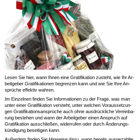
Le­sen Sie hier, wann Ih­nen ei­ne Gra­ti­fi­ka­ti­on zu­steht, wie Ihr Ar­
beit­ge­ber Gra­ti­fi­ka­tio­nen be­gren­zen kann und wie Sie Ih­re An­
sprü­che ef­fek­tiv wah­ren.
Im Ein­zel­nen fin­den Sie In­for­ma­tio­nen zu der Fra­ge, was man
un­ter ei­ner Gra­ti­fi­ka­ti­on ver­steht, un­ter wel­chen Vor­aus­set­zun­
gen Gra­ti­fi­ka­ti­ons­an­sprü­che auch oh­ne aus­drück­li­che Ver­ein­ba­
rung be­ste­hen und wann der Ar­beit­ge­ber ei­nen An­spruch auf
Gra­ti­fi­ka­ti­on aus­schlie­ßen, wi­der­ru­fen oder durch Än­de­rungs­
kün­di­gung be­sei­ti­gen kann.
Au­ßer­dem fin­den Sie Hin­wei­se da­zu, wann be­reits aus­ge­zahl­te