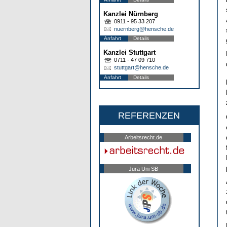
Kanzlei Nürnberg
0911 - 95 33 207
nuernberg@hensche.de
Anfahrt
Details
Kanzlei Stuttgart
0711 - 47 09 710
stuttgart@hensche.de
Anfahrt
Details
REFERENZEN
Arbeitsrecht.de
Jura Uni SB