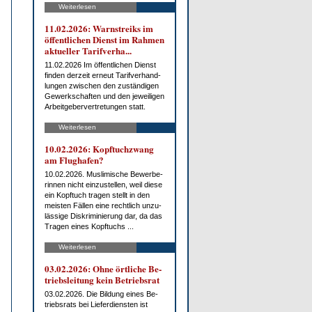
Weiterlesen
11.02.2026: Warn­streiks im
öf­fent­li­chen Dienst im Rah­men
ak­tu­el­ler Ta­rif­ver­ha...
11.02.2026 Im öf­fent­li­chen Dienst
fin­den der­zeit er­neut Ta­rif­ver­hand­
lun­gen zwi­schen den zu­stän­di­gen
Ge­werk­schaf­ten und den je­wei­li­gen
Ar­beit­ge­ber­ver­tre­tun­gen statt.
Weiterlesen
10.02.2026: Kopf­tuch­zwang
am Flug­ha­fen?
10.02.2026. Mus­li­mi­sche Be­wer­be­
rin­nen nicht ein­zu­stel­len, weil die­se
ein Kopf­tuch tra­gen stellt in den
meis­ten Fäl­len ei­ne recht­lich un­zu­
läs­si­ge Dis­kri­mi­nie­rung dar, da das
Tra­gen ei­nes Kopf­tuchs ...
Weiterlesen
03.02.2026: Oh­ne ört­li­che Be­
triebs­lei­tung kein Be­triebs­rat
03.02.2026. Die Bil­dung ei­nes Be­
triebs­rats bei Lie­fer­diens­ten ist