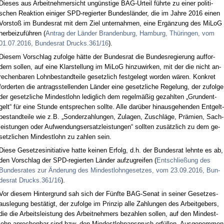
Die­ses aus Ar­beit­neh­mer­sicht ungüns­ti­ge BAG-Ur­teil führ­te zu ei­ner po­li­ti­
schen Re­ak­ti­on ei­ni­ger SPD-re­gier­ter Bun­desländer, die im Jah­re 2016 ei­nen
Vor­s­toß im Bun­des­rat mit dem Ziel un­ter­nah­men, ei­ne Ergänzung des Mi­LoG
her­bei­zuführen (
An­trag der Länder Bran­den­burg, Ham­burg, Thürin­gen, vom
01.07.2016, Bun­des­rat Drucks.361/16
).
Die­sem Vor­schlag zu­fol­ge hätte der Bun­des­rat die Bun­des­re­gie­rung auf­for­
dern sol­len, auf ei­ne Klar­stel­lung im Mi­LoG hin­zu­wir­ken, mit der die nicht an­
re­chen­ba­ren Lohn­be­stand­tei­le ge­setz­lich fest­ge­legt wor­den wären. Kon­kret
for­der­ten die an­trags­stel­len­den Länder ei­ne ge­setz­li­che Re­ge­lung, der zu­fol­ge
der ge­setz­li­che Min­dest­lohn le­dig­lich dem re­gelmäßig ge­zahl­ten „Grun­dent­
gelt“ für ei­ne St­un­de ent­spre­chen soll­te. Al­le darüber hin­aus­ge­hen­den Ent­gelt­
be­stand­tei­le wie z.B. „Son­der­zah­lun­gen, Zu­la­gen, Zu­schläge, Prämi­en, Sach­
leis­tun­gen oder Auf­wen­dungs­er­satz­leis­tun­gen“ soll­ten zusätz­lich zu dem ge­
setz­li­chen Min­dest­lohn zu zah­len sein.
Die­se Ge­set­zes­in­itia­ti­ve hat­te kei­nen Er­folg, d.h. der Bun­des­rat lehn­te es ab,
den Vor­schlag der SPD-re­gier­ten Länder auf­zu­grei­fen (
Ent­schließung des
Bun­des­ra­tes zur Ände­rung des Min­dest­l­ohn­ge­set­zes, vom 23.09.2016, Bun­
des­rat Drucks.361/16
).
Vor die­sem Hin­ter­grund sah sich der Fünf­te BAG-Se­nat in sei­ner Ge­set­zes­
aus­le­gung bestätigt, der zu­fol­ge im Prin­zip al­le Zah­lun­gen des Ar­beit­ge­bers,
die die Ar­beits­leis­tung des Ar­beit­neh­mers be­zah­len sol­len, auf den Min­dest­
lohn an­re­chen­bar sind bzw. den Min­dest­lohn­an­spruch erfüllen. Aus­ge­nom­men