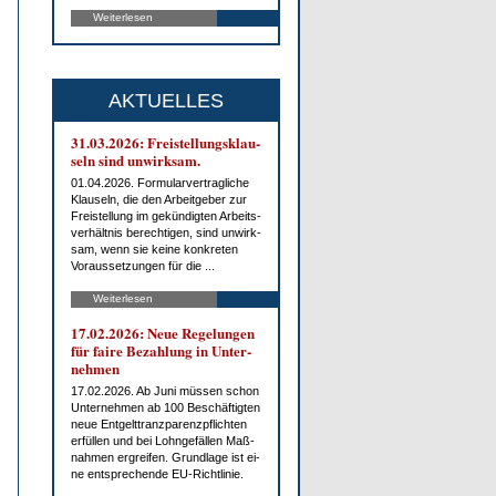
Weiterlesen
AKTUELLES
31.03.2026: Frei­stel­lungs­klau­
seln sind un­wirk­sam.
01.04.2026. For­mu­lar­ver­trag­li­che
Klau­seln, die den Ar­beit­ge­ber zur
Frei­stel­lung im ge­kün­dig­ten Ar­beits­
ver­hält­nis be­rech­ti­gen, sind un­wirk­
sam, wenn sie kei­ne kon­kre­ten
Vor­aus­set­zun­gen für die ...
Weiterlesen
17.02.2026: Neue Re­ge­lun­gen
für fai­re Be­zah­lung in Un­ter­
neh­men
17.02.2026. Ab Ju­ni müs­sen schon
Un­ter­neh­men ab 100 Be­schäf­tig­ten
neue Ent­gelt­tranz­pa­renz­pflich­ten
er­fül­len und bei Lohn­ge­fäl­len Maß­
nah­men er­grei­fen. Grund­la­ge ist ei­
ne ent­spre­chen­de EU-Richt­li­nie.