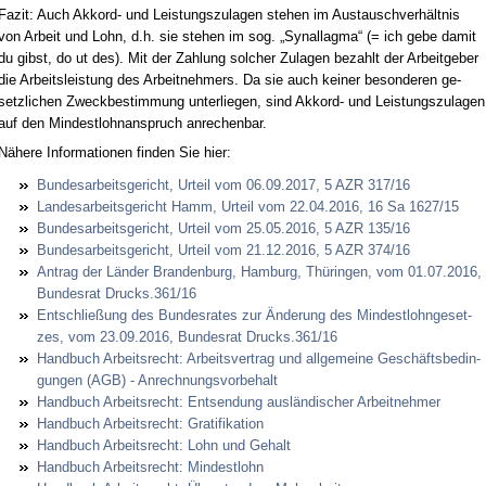
Fa­zit: Auch Ak­kord- und Leis­tungs­zu­la­gen ste­hen im Aus­tausch­verhält­nis
von Ar­beit und Lohn, d.h. sie ste­hen im sog. „Sy­nal­lag­ma“ (= ich ge­be da­mit
du gibst, do ut des). Mit der Zah­lung sol­cher Zu­la­gen be­zahlt der Ar­beit­ge­ber
die Ar­beits­leis­tung des Ar­beit­neh­mers. Da sie auch kei­ner be­son­de­ren ge­
setz­li­chen Zweck­be­stim­mung un­ter­lie­gen, sind Ak­kord- und Leis­tungs­zu­la­gen
auf den Min­dest­lohn­an­spruch an­re­chen­bar.
Nähe­re In­for­ma­tio­nen fin­den Sie hier:
Bun­des­ar­beits­ge­richt, Ur­teil vom 06.09.2017, 5 AZR 317/16
Lan­des­ar­beits­ge­richt Hamm, Ur­teil vom 22.04.2016, 16 Sa 1627/15
Bun­des­ar­beits­ge­richt, Ur­teil vom 25.05.2016, 5 AZR 135/16
Bun­des­ar­beits­ge­richt, Ur­teil vom 21.12.2016, 5 AZR 374/16
An­trag der Länder Bran­den­burg, Ham­burg, Thürin­gen, vom 01.07.2016,
Bun­des­rat Drucks.361/16
Ent­schließung des Bun­des­ra­tes zur Ände­rung des Min­dest­l­ohn­ge­set­
zes, vom 23.09.2016, Bun­des­rat Drucks.361/16
Hand­buch Ar­beits­recht: Ar­beits­ver­trag und all­ge­mei­ne Geschäfts­be­din­
gun­gen (AGB) - An­rech­nungs­vor­be­halt
Hand­buch Ar­beits­recht: Ent­sen­dung ausländi­scher Ar­beit­neh­mer
Hand­buch Ar­beits­recht: Gra­ti­fi­ka­ti­on
Hand­buch Ar­beits­recht: Lohn und Ge­halt
Hand­buch Ar­beits­recht: Min­dest­lohn