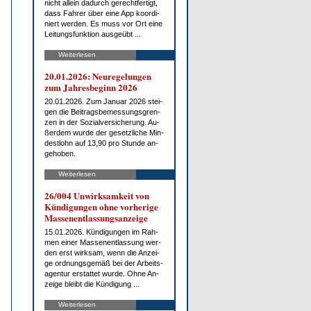
nicht al­lein da­durch ge­recht­fer­tigt,
dass Fah­rer über ei­ne App ko­or­di­
niert wer­den. Es muss vor Ort ei­ne
Lei­tungs­funk­ti­on aus­ge­übt ...
Weiterlesen
20.01.2026: Neu­re­ge­lun­gen
zum Jah­res­be­ginn 2026
20.01.2026. Zum Ja­nu­ar 2026 stei­
gen die Bei­trags­be­mes­sungs­gren­
zen in der So­zi­al­ver­si­che­rung. Au­
ßer­dem wur­de der ge­setz­li­che Min­
dest­lohn auf 13,90 pro St­un­de an­
ge­ho­ben.
Weiterlesen
26/004 Un­wirk­sam­keit von
Kün­di­gun­gen oh­ne vor­he­ri­ge
Mas­sen­ent­las­sungs­an­zei­ge
15.01.2026. Kün­di­gun­gen im Rah­
men ei­ner Mas­sen­ent­las­sung wer­
den erst wirk­sam, wenn die An­zei­
ge ord­nungs­ge­mäß bei der Ar­beits­
agen­tur er­stat­tet wur­de. Oh­ne An­
zei­ge bleibt die Kün­di­gung ...
Weiterlesen