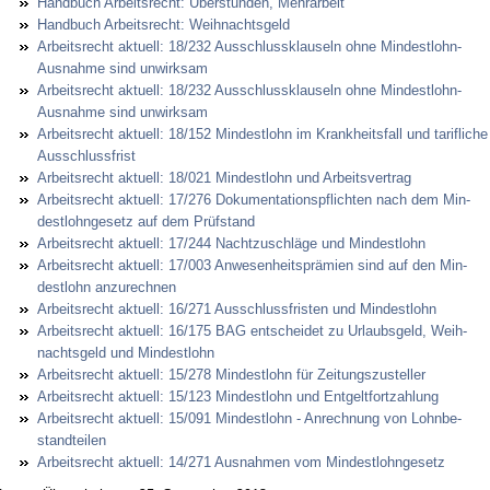
Hand­buch Ar­beits­recht: Über­stun­den, Mehr­ar­beit
Hand­buch Ar­beits­recht: Weih­nachts­geld
Ar­beits­recht ak­tu­ell: 18/232 Aus­schluss­klau­seln oh­ne Min­dest­lohn-
Aus­nah­me sind un­wirk­sam
Ar­beits­recht ak­tu­ell: 18/232 Aus­schluss­klau­seln oh­ne Min­dest­lohn-
Aus­nah­me sind un­wirk­sam
Ar­beits­recht ak­tu­ell: 18/152 Min­dest­lohn im Krank­heits­fall und ta­rif­li­che
Aus­schluss­frist
Ar­beits­recht ak­tu­ell: 18/021 Min­dest­lohn und Ar­beits­ver­trag
Ar­beits­recht ak­tu­ell: 17/276 Do­ku­men­ta­ti­ons­pflich­ten nach dem Min­
dest­l­ohn­ge­setz auf dem Prüfstand
Ar­beits­recht ak­tu­ell: 17/244 Nacht­zu­schläge und Min­dest­lohn
Ar­beits­recht ak­tu­ell: 17/003 An­we­sen­heits­prämi­en sind auf den Min­
dest­lohn an­zu­rech­nen
Ar­beits­recht ak­tu­ell: 16/271 Aus­schluss­fris­ten und Min­dest­lohn
Ar­beits­recht ak­tu­ell: 16/175 BAG ent­schei­det zu Ur­laubs­geld, Weih­
nachts­geld und Min­dest­lohn
Ar­beits­recht ak­tu­ell: 15/278 Min­dest­lohn für Zei­tungs­zu­stel­ler
Ar­beits­recht ak­tu­ell: 15/123 Min­dest­lohn und Ent­gelt­fort­zah­lung
Ar­beits­recht ak­tu­ell: 15/091 Min­dest­lohn - An­rech­nung von Lohn­be­
stand­tei­len
Ar­beits­recht ak­tu­ell: 14/271 Aus­nah­men vom Min­dest­l­ohn­ge­setz