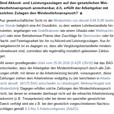
Sind Ak­kord- und Leis­tungs­zu­la­gen auf den ge­setz­li­chen Min­
dest­lohn­an­spruch an­re­chen­bar, d.h. erfüllt der Ar­beit­ge­ber mit
sol­chen Zu­la­gen den Min­dest­lohn­an­spruch?
Aus ge­werk­schaft­li­cher Sicht ist der
Min­dest­lohn von der­zeit 8,84 EUR brut­to
pro St­un­de
le­dig­lich ei­ne Art Grund­lohn, zu dem wei­te­re Lohn­be­stand­tei­le hin­
zu­tre­ten, an­ge­fan­gen von
Gra­ti­fi­ka­tio­nen
wie ei­nem Ur­laubs-oder
Weih­nachts­
geld
oder ei­ner Be­triebs­treue-Prämie über Zu­schläge für
Über­stun­den
oder für
Nacht- und Fei­er­tags­ar­beit bis hin zu Ak­kord-und Leis­tungs­zu­la­gen. Aus Ar­
beit­ge­ber­sicht ist es da­ge­gen so, dass al­le Vergütungs­be­stand­tei­le min­dest­
lohn­re­le­vant sind, zu­min­dest al­le re­gelmäßig mo­nat­lich ge­leis­te­ten Zah­lun­
gen.
Mit ei­nem grund­le­gen­den
Ur­teil vom 25.05.2016 (5 AZR 135/16)
hat das BAG
ent­schie­den, dass der Ar­beit­ge­ber den Min­dest­lohn­an­spruch durch al­le Zah­
lun­gen erfüllt, mit de­nen er die Ar­beits­leis­tung be­zahlt, vor­aus­ge­setzt, die­se
Zah­lun­gen ste­hen dem Ar­beit­neh­mer endgültig zu (wir be­rich­te­ten in
Ar­beits­
recht ak­tu­ell: 16/175 BAG ent­schei­det zu Ur­laubs­geld, Weih­nachts­geld und
Min­dest­lohn
). Da­ge­gen erfüllen sol­che Zah­lun­gen den Min­dest­lohn­an­spruch
nicht, bei de­nen es ent­we­der über­haupt nicht auf die er­brach­te Ar­beits­leis­tung
an­kommt (z.B. Treue­prämi­en) oder bei de­nen ein spe­zi­el­ler ge­setz­li­cher
Zweck ver­folgt wird wie z.B. bei den ge­setz­lich vor­ge­schrie­be­nen Nacht­zu­
schlägen gemäß
§ 6 Abs.5 Ar­beits­zeit­ge­setz (Arb­ZG)
.