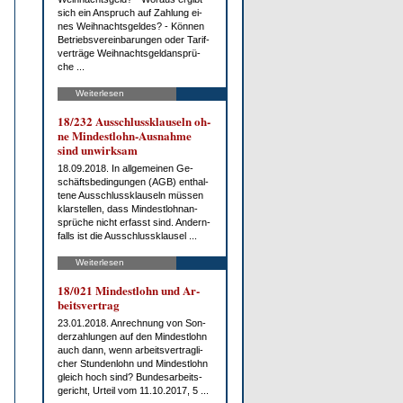
sich ein An­spruch auf Zah­lung ei­
nes Weih­nachts­gel­des? - Kön­nen
Be­triebs­ver­ein­ba­run­gen oder Ta­rif­
ver­trä­ge Weih­nachts­geld­an­sprü­
che ...
Weiterlesen
18/232 Aus­schluss­klau­seln oh­
ne Min­dest­lohn-Aus­nah­me
sind un­wirk­sam
18.09.2018. In all­ge­mei­nen Ge­
schäfts­be­din­gun­gen (AGB) ent­hal­
te­ne Aus­schluss­klau­seln müs­sen
klar­stel­len, dass Min­dest­lohn­an­
sprü­che nicht er­fasst sind. An­dern­
falls ist die Aus­schluss­klau­sel ...
Weiterlesen
18/021 Min­dest­lohn und Ar­
beits­ver­trag
23.01.2018. An­rech­nung von Son­
der­zah­lun­gen auf den Min­dest­lohn
auch dann, wenn ar­beits­ver­trag­li­
cher St­un­den­lohn und Min­dest­lohn
gleich hoch sind? Bun­des­ar­beits­
ge­richt, Ur­teil vom 11.10.2017, 5 ...