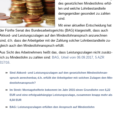
des ge­setz­li­chen Min­dest­lohns er­fül­
len und wel­che Lohn­be­stand­tei­le
dem­ge­gen­über ge­son­dert zu zah­len
sind.
Mit ei­ner ak­tu­el­len Ent­schei­dung hat
der Fünf­te Se­nat des Bun­des­ar­beits­ge­richts (BAG) klar­ge­stellt, dass auch
Ak­kord- und Leis­tungs­zu­la­gen auf den Min­dest­lohn­an­spruch an­zu­rech­nen
sind, d.h. dass der Ar­beit­ge­ber mit der Zah­lung sol­cher Lohn­be­stand­tei­le zu­
gleich auch den Min­dest­lohn­an­spruch er­füllt.
Aus Sicht des Ar­beit­neh­mers heißt das, dass Leis­tungs­zu­la­gen nicht zu­sätz­
lich zu Min­dest­lohn zu zah­len sind:
BAG, Ur­teil vom 06.09.2017, 5 AZR
317/16
.
Sind Ak­kord- und Leis­tungs­zu­la­gen auf den ge­setz­li­chen Min­dest­lohn­an­
spruch an­re­chen­bar, d.h. erfüllt der Ar­beit­ge­ber mit sol­chen Zu­la­gen den Min­
dest­lohn­an­spruch?
Im Streit: Mon­ta­ge­hel­fe­rin be­kommt im Jahr 2015 ei­nen Grund­lohn von 6,22
EUR und ei­ne er­folgs­abhängi­ge Leis­tungs­zu­la­ge, zu­sam­men knapp mehr als
8,50 EUR
BAG: Leis­tungs­zu­la­gen erfüllen den An­spruch auf Min­dest­lohn