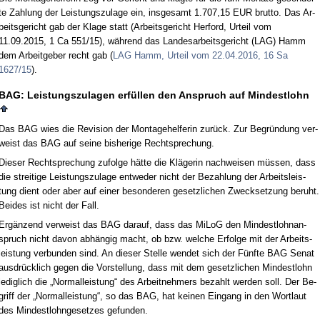
te Zah­lung der Leis­tungs­zu­la­ge ein, ins­ge­samt 1.707,15 EUR brut­to. Das Ar­
beits­ge­richt gab der Kla­ge statt (Ar­beits­ge­richt Her­ford, Ur­teil vom
11.09.2015, 1 Ca 551/15), während das Lan­des­ar­beits­ge­richt (LAG) Hamm
dem Ar­beit­ge­ber recht gab (
LAG Hamm, Ur­teil vom 22.04.2016, 16 Sa
1627/15
).
BAG: Leis­tungs­zu­la­gen erfüllen den An­spruch auf Min­dest­lohn
Das BAG wies die Re­vi­si­on der Mon­ta­ge­hel­fe­rin zurück. Zur Be­gründung ver­
weist das BAG auf sei­ne bis­he­ri­ge Recht­spre­chung.
Die­ser Recht­spre­chung zu­fol­ge hätte die Kläge­rin nach­wei­sen müssen, dass
die strei­ti­ge Leis­tungs­zu­la­ge ent­we­der nicht der Be­zah­lung der Ar­beits­leis­
tung dient oder aber auf ei­ner be­son­de­ren ge­setz­li­chen Zweck­set­zung be­ruht.
Bei­des ist nicht der Fall.
Ergänzend ver­weist das BAG dar­auf, dass das Mi­LoG den Min­dest­lohn­an­
spruch nicht da­von abhängig macht, ob bzw. wel­che Er­fol­ge mit der Ar­beits­
leis­tung ver­bun­den sind. An die­ser Stel­le wen­det sich der Fünf­te BAG Se­nat
aus­drück­lich ge­gen die Vor­stel­lung, dass mit dem ge­setz­li­chen Min­dest­lohn
le­dig­lich die „Nor­mal­leis­tung“ des Ar­beit­neh­mers be­zahlt wer­den soll. Der Be­
griff der „Nor­mal­leis­tung“, so das BAG, hat kei­nen Ein­gang in den Wort­laut
des Min­dest­l­ohn­ge­set­zes ge­fun­den.