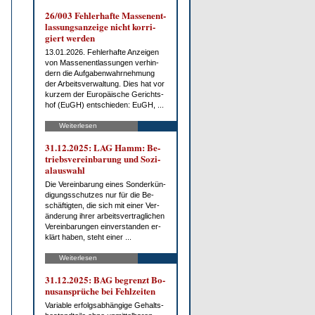
26/003 Feh­ler­haf­te Mas­sen­ent­
las­sungs­an­zei­ge nicht kor­ri­
giert wer­den
13.01.2026. Feh­ler­haf­te An­zei­gen
von Mas­sen­ent­las­sun­gen ver­hin­
dern die Auf­ga­ben­wahr­neh­mung
der Ar­beits­ver­wal­tung. Dies hat vor
kur­zem der Eu­ro­päi­sche Ge­richts­
hof (EuGH) ent­schie­den: EuGH, ...
Weiterlesen
31.12.2025: LAG Hamm: Be­
triebs­ver­ein­ba­rung und So­zi­
al­aus­wahl
Die Ver­ein­ba­rung ei­nes Son­der­kün­
di­gungs­schut­zes nur für die Be­
schäf­tig­ten, die sich mit ei­ner Ver­
än­de­rung ih­rer ar­beits­ver­trag­li­chen
Ver­ein­ba­run­gen ein­ver­stan­den er­
klärt ha­ben, steht ei­ner ...
Weiterlesen
31.12.2025: BAG be­grenzt Bo­
nus­an­sprü­che bei Fehl­zei­ten
Va­ria­ble er­folgs­ab­hän­gi­ge Ge­halts­