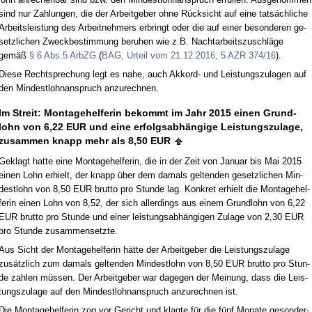
sind nur Zah­lun­gen, die der Ar­beit­ge­ber oh­ne Rück­sicht auf ei­ne tatsächli­che
Ar­beits­leis­tung des Ar­beit­neh­mers er­bringt oder die auf ei­ner be­son­de­ren ge­
setz­li­chen Zweck­be­stim­mung be­ru­hen wie z.B. Nacht­ar­beits­zu­schläge
gemäß
§ 6 Abs.5 Arb­ZG
(
BAG, Ur­teil vom 21.12.2016, 5 AZR 374/16
).
Die­se Recht­spre­chung legt es na­he, auch Ak­kord- und Leis­tungs­zu­la­gen auf
den Min­dest­lohn­an­spruch an­zu­rech­nen.
Im Streit: Mon­ta­ge­hel­fe­rin be­kommt im Jahr 2015 ei­nen Grund­
lohn von 6,22 EUR und ei­ne er­folgs­abhängi­ge Leis­tungs­zu­la­ge,
zu­sam­men knapp mehr als 8,50 EUR
Ge­klagt hat­te ei­ne Mon­ta­ge­hel­fe­rin, die in der Zeit von Ja­nu­ar bis Mai 2015
ei­nen Lohn er­hielt, der knapp über dem da­mals gel­ten­den ge­setz­li­chen Min­
dest­lohn von 8,50 EUR brut­to pro St­un­de lag. Kon­kret er­hielt die Mon­ta­ge­hel­
fe­rin ei­nen Lohn von 8,52, der sich al­ler­dings aus ei­nem Grund­lohn von 6,22
EUR brut­to pro St­un­de und ei­ner leis­tungs­abhängi­gen Zu­la­ge von 2,30 EUR
pro St­un­de zu­sam­men­setz­te.
Aus Sicht der Mon­ta­ge­hel­fe­rin hätte der Ar­beit­ge­ber die Leis­tungs­zu­la­ge
zusätz­lich zum da­mals gel­ten­den Min­dest­lohn von 8,50 EUR brut­to pro St­un­
de zah­len müssen. Der Ar­beit­ge­ber war da­ge­gen der Mei­nung, dass die Leis­
tungs­zu­la­ge auf den Min­dest­lohn­an­spruch an­zu­rech­nen ist.
Die Mon­ta­ge­hel­fe­rin zog vor Ge­richt und klag­te für die fünf Mo­na­te ge­son­der­