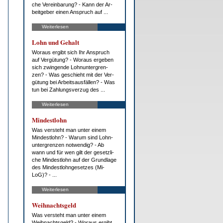
che Ver­ein­ba­rung? - Kann der Ar­
beit­ge­ber ei­nen An­spruch auf ...
Weiterlesen
Lohn und Ge­halt
Wor­aus er­gibt sich Ihr An­spruch
auf Ver­gü­tung? - Wor­aus er­ge­ben
sich zwin­gen­de Lohn­un­ter­gren­
zen? - Was ge­schieht mit der Ver­
gü­tung bei Ar­beits­aus­fäl­len? - Was
tun bei Zah­lungs­ver­zug des ...
Weiterlesen
Min­dest­lohn
Was ver­steht man un­ter ei­nem
Min­dest­lohn? - War­um sind Lohn­
un­ter­gren­zen not­wen­dig? - Ab
wann und für wen gilt der ge­setz­li­
che Min­dest­lohn auf der Grund­la­ge
des Min­dest­l­ohn­ge­set­zes (Mi­
LoG)? - ...
Weiterlesen
Weih­nachts­geld
Was ver­steht man un­ter ei­nem
Weih­nachts­geld? - Wor­aus er­gibt