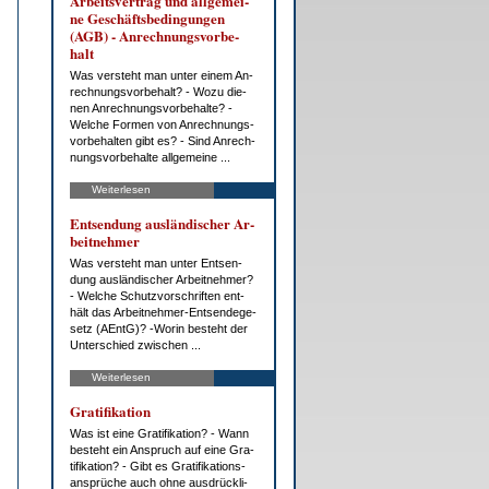
Ar­beits­ver­trag und all­ge­mei­
ne Ge­schäfts­be­din­gun­gen
(AGB) - An­rech­nungs­vor­be­
halt
Was ver­steht man un­ter ei­nem An­
rech­nungs­vor­be­halt? - Wo­zu die­
nen An­rech­nungs­vor­be­hal­te? -
Wel­che For­men von An­rech­nungs­
vor­be­hal­ten gibt es? - Sind An­rech­
nungs­vor­be­hal­te all­ge­mei­ne ...
Weiterlesen
Ent­sen­dung aus­län­di­scher Ar­
beit­neh­mer
Was ver­steht man un­ter Ent­sen­
dung aus­län­di­scher Ar­beit­neh­mer?
- Wel­che Schutz­vor­schrif­ten ent­
hält das Ar­beit­neh­mer-Ent­sen­de­ge­
setz (AEntG)? -Wor­in be­steht der
Un­ter­schied zwi­schen ...
Weiterlesen
Gra­ti­fi­ka­ti­on
Was ist ei­ne Gra­ti­fi­ka­ti­on? - Wann
be­steht ein An­spruch auf ei­ne Gra­
ti­fi­ka­ti­on? - Gibt es Gra­ti­fi­ka­ti­ons­
an­sprü­che auch oh­ne aus­drück­li­