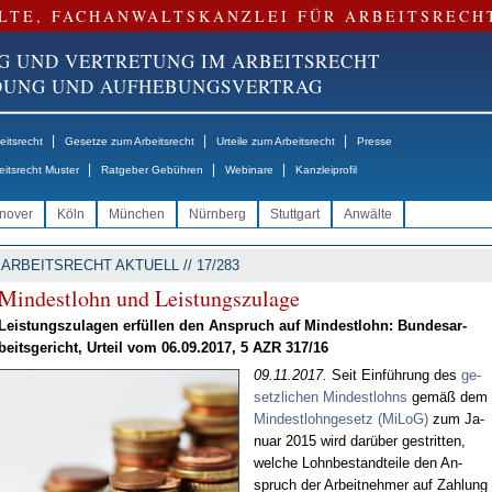
LTE, FACHANWALTSKANZLEI FÜR ARBEITSRECH
G UND VERTRETUNG IM ARBEITSRECHT
NDUNG UND AUFHEBUNGSVERTRAG
|
|
|
itsrecht
Gesetze zum Arbeitsrecht
Urteile zum Arbeitsrecht
Presse
|
|
|
eitsrecht Muster
Ratgeber Gebühren
Webinare
Kanzleiprofil
nover
Köln
München
Nürnberg
Stuttgart
Anwälte
ARBEITSRECHT AKTUELL // 17/283
Min­dest­lohn und Leis­tungs­zu­la­ge
Leis­tungs­zu­la­gen er­fül­len den An­spruch auf Min­dest­lohn: Bun­des­ar­
beits­ge­richt, Ur­teil vom 06.09.2017, 5 AZR 317/16
09.11.2017.
Seit Ein­füh­rung des
ge­
setz­li­chen Min­dest­lohns
ge­mäß dem
Min­dest­l­ohn­ge­setz (Mi­LoG)
zum Ja­
nu­ar 2015 wird dar­über ge­strit­ten,
wel­che Lohn­be­stand­tei­le den An­
spruch der Ar­beit­neh­mer auf Zah­lung