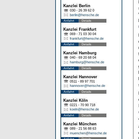
Kanzlei Berlin
030 - 26 39 62 0
berlin@hensche.de
Anfahrt
Details
Kanzlei Frankfurt
069 - 71 03 30 04
frankfurt@hensche.de
Anfahrt
Details
Kanzlei Hamburg
040 - 69 20 68 04
hamburg@hensche.de
Anfahrt
Details
Kanzlei Hannover
0511 - 89 97 701
hannover@hensche.de
Anfahrt
Details
Kanzlei Köln
0221 - 70 90 718
koeln@hensche.de
Anfahrt
Details
Kanzlei München
089 - 21 56 88 63
muenchen@hensche.de
Anfahrt
Details