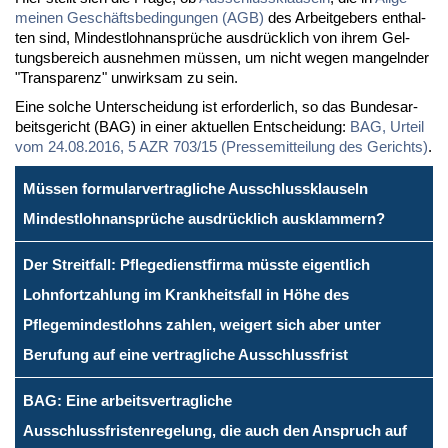
mei­nen Ge­schäfts­be­din­gun­gen (AGB)
des Ar­beit­ge­bers ent­hal­
ten sind, Min­dest­lohn­an­sprü­che aus­drück­lich von ih­rem Gel­
tungs­be­reich aus­neh­men müs­sen, um nicht we­gen man­geln­der
"Trans­pa­renz" un­wirk­sam zu sein.
Ei­ne sol­che Un­ter­schei­dung ist er­for­der­lich, so das Bun­des­ar­
beits­ge­richt (BAG) in ei­ner ak­tu­el­len Ent­schei­dung:
BAG, Ur­teil
vom 24.08.2016, 5 AZR 703/15 (Pres­se­mit­tei­lung des Ge­richts)
.
Müssen formularvertragliche Ausschlussklauseln
Mindestlohnansprüche ausdrücklich ausklammern?
Der Streitfall: Pflegedienstfirma müsste eigentlich
Lohnfortzahlung im Krankheitsfall in Höhe des
Pflegemindestlohns zahlen, weigert sich aber unter
Berufung auf eine vertragliche Ausschlussfrist
BAG: Eine arbeitsvertragliche
Ausschlussfristenregelung, die auch den Anspruch auf