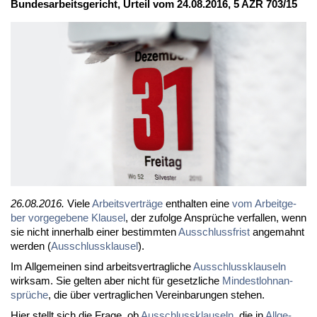
Bun­des­ar­beits­ge­richt, Ur­teil vom 24.08.2016, 5 AZR 703/15
26.08.2016.
Vie­le
Ar­beits­ver­trä­ge
ent­hal­ten ei­ne
vom Ar­beit­ge­
ber vor­ge­ge­be­ne Klau­sel
, der zu­fol­ge An­sprü­che ver­fal­len, wenn
sie nicht in­ner­halb ei­ner be­stimm­ten
Aus­schluss­frist
an­ge­mahnt
wer­den (
Aus­schluss­klau­sel
).
Im All­ge­mei­nen sind ar­beits­ver­trag­li­che
Aus­schluss­klau­seln
wirk­sam. Sie gel­ten aber nicht für ge­setz­li­che
Min­dest­lohn­an­
sprü­che
, die über ver­trag­li­chen Ver­ein­ba­run­gen ste­hen.
Hier stellt sich die Fra­ge, ob
Aus­schluss­klau­seln
, die in
All­ge­