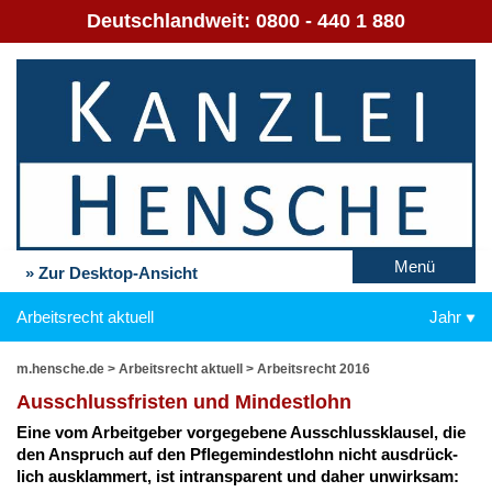
Deutschlandweit:
0800 - 440 1 880
Menü
» Zur Desktop-Ansicht
Arbeitsrecht aktuell
Jahr
m.hensche.de
>
Arbeitsrecht aktuell
>
Arbeitsrecht 2016
Aus­schluss­fris­ten und Min­dest­lohn
Ei­ne vom Ar­beit­ge­ber vor­ge­ge­be­ne Aus­schluss­klau­sel, die
den An­spruch auf den Pfle­ge­min­dest­lohn nicht aus­drück­
lich aus­klam­mert, ist in­trans­pa­rent und da­her un­wirk­sam: