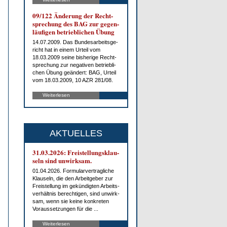
09/122 Än­de­rung der Recht­
spre­chung des BAG zur ge­gen­
läu­fi­gen be­trieb­li­chen Übung
14.07.2009. Das Bun­des­ar­beits­ge­
richt hat in ei­nem Ur­teil vom
18.03.2009 sei­ne bis­he­ri­ge Recht­
spre­chung zur ne­ga­ti­ven be­trieb­li­
chen Übung ge­än­dert: BAG, Ur­teil
vom 18.03.2009, 10 AZR 281/08.
Weiterlesen
AKTUELLES
31.03.2026: Frei­stel­lungs­klau­
seln sind un­wirk­sam.
01.04.2026. For­mu­lar­ver­trag­li­che
Klau­seln, die den Ar­beit­ge­ber zur
Frei­stel­lung im ge­kün­dig­ten Ar­beits­
ver­hält­nis be­rech­ti­gen, sind un­wirk­
sam, wenn sie kei­ne kon­kre­ten
Vor­aus­set­zun­gen für die ...
Weiterlesen