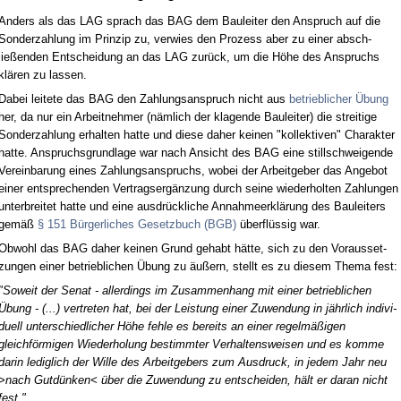
An­ders als das LAG sprach das BAG dem Bau­lei­ter den An­spruch auf die
Son­der­zah­lung im Prin­zip zu, ver­wies den Pro­zess aber zu ei­ner ab­sch­
ließen­den Ent­schei­dung an das LAG zurück, um die Höhe des An­spruchs
klären zu las­sen.
Da­bei lei­te­te das BAG den Zah­lungs­an­spruch nicht aus
be­trieb­li­cher Übung
her, da nur ein Ar­beit­neh­mer (nämlich der kla­gen­de Bau­lei­ter) die strei­ti­ge
Son­der­zah­lung er­hal­ten hat­te und die­se da­her kei­nen "kol­lek­ti­ven" Cha­rak­ter
hat­te. An­spruchs­grund­la­ge war nach An­sicht des BAG ei­ne still­schwei­gen­de
Ver­ein­ba­rung ei­nes Zah­lungs­an­spruchs, wo­bei der Ar­beit­ge­ber das An­ge­bot
ei­ner ent­spre­chen­den Ver­trags­ergänzung durch sei­ne wie­der­hol­ten Zah­lun­gen
un­ter­brei­tet hat­te und ei­ne aus­drück­li­che An­nah­me­erklärung des Bau­lei­ters
gemäß
§ 151 Bürger­li­ches Ge­setz­buch (BGB)
überflüssig war.
Ob­wohl das BAG da­her kei­nen Grund ge­habt hätte, sich zu den Vor­aus­set­
zun­gen ei­ner be­trieb­li­chen Übung zu äußern, stellt es zu die­sem The­ma fest:
"So­weit der Se­nat - al­ler­dings im Zu­sam­men­hang mit ei­ner be­trieb­li­chen
Übung - (...) ver­tre­ten hat, bei der Leis­tung ei­ner Zu­wen­dung in jähr­lich in­di­vi­
du­ell un­ter­schied­li­cher Höhe feh­le es be­reits an ei­ner re­gelmäßigen
gleichförmi­gen Wie­der­ho­lung be­stimm­ter Ver­hal­tens­wei­sen und es kom­me
dar­in le­dig­lich der Wil­le des Ar­beit­ge­bers zum Aus­druck, in je­dem Jahr neu
>nach Gutdünken< über die Zu­wen­dung zu ent­schei­den, hält er dar­an nicht
fest."