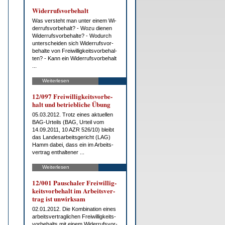
Wi­der­rufs­vor­be­halt
Was ver­steht man un­ter ei­nem Wi­
der­rufs­vor­be­halt? - Wo­zu die­nen
Wi­der­rufs­vor­be­hal­te? - Wo­durch
un­ter­schei­den sich Wi­der­rufs­vor­
be­hal­te von Frei­wil­lig­keits­vor­be­hal­
ten? - Kann ein Wi­der­rufs­vor­be­halt
...
Weiterlesen
12/097 Frei­wil­lig­keits­vor­be­
halt und be­trieb­li­che Übung
05.03.2012. Trotz ei­nes ak­tu­el­len
BAG-Ur­teils (BAG, Ur­teil vom
14.09.2011, 10 AZR 526/10) bleibt
das Lan­des­ar­beits­ge­richt (LAG)
Hamm da­bei, dass ein im Ar­beits­
ver­trag ent­hal­te­ner ...
Weiterlesen
12/001 Pau­scha­ler Frei­wil­lig­
keits­vor­be­halt im Ar­beits­ver­
trag ist un­wirk­sam
02.01.2012. Die Kom­bi­na­ti­on ei­nes
ar­beits­ver­trag­li­chen Frei­wil­lig­keits­
vor­be­halts mit ei­nem Wi­der­rufs­vor­