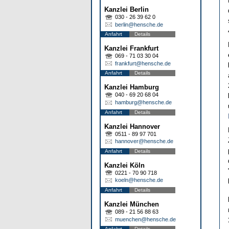
Kanzlei Berlin
030 - 26 39 62 0
berlin@hensche.de
Anfahrt
Details
Kanzlei Frankfurt
069 - 71 03 30 04
frankfurt@hensche.de
Anfahrt
Details
Kanzlei Hamburg
040 - 69 20 68 04
hamburg@hensche.de
Anfahrt
Details
Kanzlei Hannover
0511 - 89 97 701
hannover@hensche.de
Anfahrt
Details
Kanzlei Köln
0221 - 70 90 718
koeln@hensche.de
Anfahrt
Details
Kanzlei München
089 - 21 56 88 63
muenchen@hensche.de
Anfahrt
Details