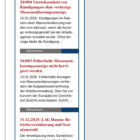
26/004 Un­wirk­sam­keit von
Kün­di­gun­gen oh­ne vor­he­ri­ge
Mas­sen­ent­las­sungs­an­zei­ge
15.01.2026. Kün­di­gun­gen im Rah­
men ei­ner Mas­sen­ent­las­sung wer­
den erst wirk­sam, wenn die An­zei­
ge ord­nungs­ge­mäß bei der Ar­beits­
agen­tur er­stat­tet wur­de. Oh­ne An­
zei­ge bleibt die Kün­di­gung ...
Weiterlesen
26/003 Feh­ler­haf­te Mas­sen­ent­
las­sungs­an­zei­ge nicht kor­ri­
giert wer­den
13.01.2026. Feh­ler­haf­te An­zei­gen
von Mas­sen­ent­las­sun­gen ver­hin­
dern die Auf­ga­ben­wahr­neh­mung
der Ar­beits­ver­wal­tung. Dies hat vor
kur­zem der Eu­ro­päi­sche Ge­richts­
hof (EuGH) ent­schie­den: EuGH, ...
Weiterlesen
31.12.2025: LAG Hamm: Be­
triebs­ver­ein­ba­rung und So­zi­
al­aus­wahl
Die Ver­ein­ba­rung ei­nes Son­der­kün­