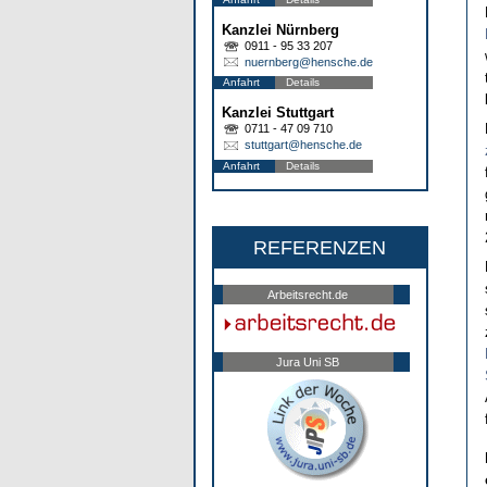
Kanzlei Nürnberg
0911 - 95 33 207
nuernberg@hensche.de
Anfahrt
Details
Kanzlei Stuttgart
0711 - 47 09 710
stuttgart@hensche.de
Anfahrt
Details
REFERENZEN
Arbeitsrecht.de
Jura Uni SB