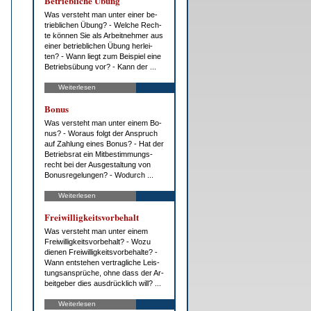
Be­trieb­li­che Übung
Was ver­steht man un­ter ei­ner be­
trieb­li­chen Übung? - Wel­che Rech­
te kön­nen Sie als Ar­beit­neh­mer aus
ei­ner be­trieb­li­chen Übung her­lei­
ten? - Wann liegt zum Bei­spiel ei­ne
Be­triebs­übung vor? - Kann der ...
Weiterlesen
Bo­nus
Was ver­steht man un­ter ei­nem Bo­
nus? - Wor­aus folgt der An­spruch
auf Zah­lung ei­nes Bo­nus? - Hat der
Be­triebs­rat ein Mit­be­stim­mungs­
recht bei der Aus­ge­stal­tung von
Bo­nus­re­ge­lun­gen? - Wo­durch ...
Weiterlesen
Frei­wil­lig­keits­vor­be­halt
Was ver­steht man un­ter ei­nem
Frei­wil­lig­keits­vor­be­halt? - Wo­zu
die­nen Frei­wil­lig­keits­vor­be­hal­te? -
Wann ent­ste­hen ver­trag­li­che Leis­
tungs­an­sprü­che, oh­ne dass der Ar­
beit­ge­ber dies aus­drück­lich will? ...
Weiterlesen