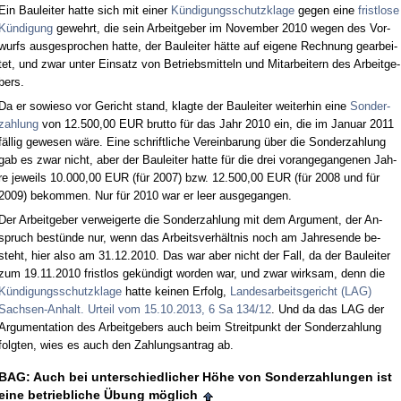
Ein Bau­lei­ter hat­te sich mit ei­ner
Kündi­gungs­schutz­kla­ge
ge­gen ei­ne
frist­lo­se
Kündi­gung
ge­wehrt, die sein Ar­beit­ge­ber im No­vem­ber 2010 we­gen des Vor­
wurfs aus­ge­spro­chen hat­te, der Bau­lei­ter hätte auf ei­ge­ne Rech­nung ge­ar­bei­
tet, und zwar un­ter Ein­satz von Be­triebs­mit­teln und Mit­ar­bei­tern des Ar­beit­ge­
bers.
Da er so­wie­so vor Ge­richt stand, klag­te der Bau­lei­ter wei­ter­hin ei­ne
Son­der­
zah­lung
von 12.500,00 EUR brut­to für das Jahr 2010 ein, die im Ja­nu­ar 2011
fällig ge­we­sen wäre. Ei­ne schrift­li­che Ver­ein­ba­rung über die Son­der­zah­lung
gab es zwar nicht, aber der Bau­lei­ter hat­te für die drei vor­an­ge­gan­ge­nen Jah­
re je­weils 10.000,00 EUR (für 2007) bzw. 12.500,00 EUR (für 2008 und für
2009) be­kom­men. Nur für 2010 war er leer aus­ge­gan­gen.
Der Ar­beit­ge­ber ver­wei­ger­te die Son­der­zah­lung mit dem Ar­gu­ment, der An­
spruch bestünde nur, wenn das Ar­beits­verhält­nis noch am Jah­res­en­de be­
steht, hier al­so am 31.12.2010. Das war aber nicht der Fall, da der Bau­lei­ter
zum 19.11.2010 frist­los gekündigt wor­den war, und zwar wirk­sam, denn die
Kündi­gungs­schutz­kla­ge
hat­te kei­nen Er­folg,
Lan­des­ar­beits­ge­richt (LAG)
Sach­sen-An­halt. Ur­teil vom 15.10.2013, 6 Sa 134/12
. Und da das LAG der
Ar­gu­men­ta­ti­on des Ar­beit­ge­bers auch beim Streit­punkt der Son­der­zah­lung
folg­ten, wies es auch den Zah­lungs­an­trag ab.
BAG: Auch bei un­ter­schied­li­cher Höhe von Son­der­zah­lun­gen ist
ei­ne be­trieb­li­che Übung möglich