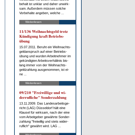
be­halt ist un­klar und da­her un­wirk­
sam. Au­ßer­dem müs­sen sol­che
Vor­be­hal­te an­ge­ben, wel­che ...
Weiterlesen
11/136 Weih­nachts­geld trotz
Kün­di­gung kraft Be­triebs­
übung
15.07.2011. Be­ruht ein Weih­nachts­
geld­an­spruch auf ei­ner Be­triebs­
übung und wur­den Ar­beit­neh­mer im
ge­kün­dig­ten Ar­beits­ver­hält­nis bis­
lang im­mer von der Weih­nachts­
geld­zah­lung aus­ge­nom­men, ist ei­
ne ...
Weiterlesen
09/210 "Frei­wil­li­ge und wi­
der­ruf­li­che" Son­der­zah­lung
13.11.2009. Das Lan­des­ar­beits­ge­
richt (LAG) Düs­sel­dorf hält ei­ne
Klau­sel für wirk­sam, nach der ei­ne
vom Ar­beit­ge­ber ge­währ­te Son­der­
zah­lung "frei­wil­lig und stets wi­der­
ruf­lich" ge­währt wird. LAG ...
Weiterlesen