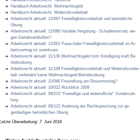
Hand­buch Ar­beits­recht: Weih­nachts­geld
Hand­buch Ar­beits­recht: Wi­der­rufs­vor­be­halt
Ar­beits­recht ak­tu­ell: 12/097 Frei­wil­lig­keits­vor­be­halt und be­trieb­li­che
Übung
Ar­beits­recht ak­tu­ell: 12/080 Va­ria­ble Vergütung - Scha­dens­er­satz we­
gen Ge­halts­ein­bußen?
Ar­beits­recht ak­tu­ell: 12/001 Pau­scha­ler Frei­wil­lig­keits­vor­be­halt im Ar­
beits­ver­trag ist un­wirk­sam
Ar­beits­recht ak­tu­ell: 11/136 Weih­nachts­geld trotz Kündi­gung kraft Be­
triebsübung
Ar­beits­recht ak­tu­ell: 11/109 Frei­wil­lig­keits­vor­be­halt und Wi­der­rufs­vor­be­
halt ver­hin­dert kei­ne Weih­nachts­geld-Be­triebsübung
Ar­beits­recht ak­tu­ell: 11/046 Frei­stel­lung am Ro­sen­mon­tag?
Ar­beits­recht ak­tu­ell: 10/022 Rück­blick 2009
Ar­beits­recht ak­tu­ell: 09/210 "Frei­wil­li­ge und wi­der­ruf­li­che" Son­der­zah­
lung
Ar­beits­recht ak­tu­ell: 09/122 Ände­rung der Recht­spre­chung zur ge­
genläufi­gen be­trieb­li­chen Übung
Letzte Überarbeitung: 7. Juni 2018