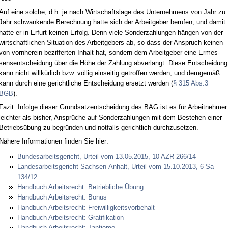
Auf ei­ne sol­che, d.h. je nach Wirt­schafts­la­ge des Un­ter­neh­mens von Jahr zu
Jahr schwan­ken­de Be­rech­nung hat­te sich der Ar­beit­ge­ber be­ru­fen, und da­mit
hat­te er in Er­furt kei­nen Er­folg. Denn vie­le Son­der­zah­lun­gen hängen von der
wirt­schaft­li­chen Si­tua­ti­on des Ar­beit­ge­bers ab, so dass der An­spruch kei­nen
von vorn­her­ein be­zif­fer­ten In­halt hat, son­dern dem Ar­beit­ge­ber ei­ne Er­mes­
sens­ent­schei­dung über die Höhe der Zah­lung ab­ver­langt. Die­se Ent­schei­dung
kann nicht willkürlich bzw. völlig ein­sei­tig ge­trof­fen wer­den, und dem­gemäß
kann durch ei­ne ge­richt­li­che Ent­schei­dung er­setzt wer­den (
§ 315 Abs.3
BGB
).
Fa­zit: In­fol­ge die­ser Grund­satz­ent­schei­dung des BAG ist es für Ar­beit­neh­mer
leich­ter als bis­her, Ansprüche auf Son­der­zah­lun­gen mit dem Be­ste­hen ei­ner
Be­triebsübung zu be­gründen und not­falls ge­richt­lich durch­zu­set­zen.
Nähe­re In­for­ma­tio­nen fin­den Sie hier:
Bun­des­ar­beits­ge­richt, Ur­teil vom 13.05.2015, 10 AZR 266/14
Lan­des­ar­beits­ge­richt Sach­sen-An­halt, Ur­teil vom 15.10.2013, 6 Sa
134/12
Hand­buch Ar­beits­recht: Be­trieb­li­che Übung
Hand­buch Ar­beits­recht: Bo­nus
Hand­buch Ar­beits­recht: Frei­wil­lig­keits­vor­be­halt
Hand­buch Ar­beits­recht: Gra­ti­fi­ka­ti­on
Hand­buch Ar­beits­recht: Tan­tie­me