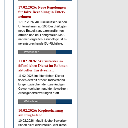
17.02.2026: Neue Re­ge­lun­gen
für fai­re Be­zah­lung in Un­ter­
neh­men
17.02.2026. Ab Ju­ni müs­sen schon
Un­ter­neh­men ab 100 Be­schäf­tig­ten
neue Ent­gelt­tranz­pa­renz­pflich­ten
er­fül­len und bei Lohn­ge­fäl­len Maß­
nah­men er­grei­fen. Grund­la­ge ist ei­
ne ent­spre­chen­de EU-Richt­li­nie.
Weiterlesen
11.02.2026: Warn­streiks im
öf­fent­li­chen Dienst im Rah­men
ak­tu­el­ler Ta­rif­ver­ha...
11.02.2026 Im öf­fent­li­chen Dienst
fin­den der­zeit er­neut Ta­rif­ver­hand­
lun­gen zwi­schen den zu­stän­di­gen
Ge­werk­schaf­ten und den je­wei­li­gen
Ar­beit­ge­ber­ver­tre­tun­gen statt.
Weiterlesen
10.02.2026: Kopf­tuch­zwang
am Flug­ha­fen?
10.02.2026. Mus­li­mi­sche Be­wer­be­
rin­nen nicht ein­zu­stel­len, weil die­se