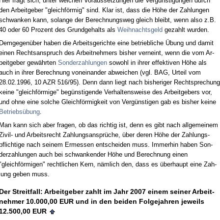
Hier fragt sich, un­ter wel­chen Vor­aus­set­zun­gen die Vergüns­ti­gun­gen durch
den Ar­beit­ge­ber "gleichförmig" sind. Klar ist, dass die Höhe der Zah­lun­gen
schwan­ken kann, so­lan­ge der Be­rech­nungs­weg gleich bleibt, wenn al­so z.B.
40 oder 60 Pro­zent des Grund­ge­halts als
Weih­nachts­geld
ge­zahlt wur­den.
Dem­ge­genüber ha­ben die Ar­beits­ge­rich­te ei­ne be­trieb­li­che Übung und da­mit
ei­nen Rechts­an­spruch des Ar­beit­neh­mers bis­her ver­neint, wenn die vom Ar­
beit­ge­ber gewähr­ten
Son­der­zah­lun­gen
so­wohl in ih­rer ef­fek­ti­ven Höhe als
auch in ih­rer Be­rech­nung von­ein­an­der ab­wei­chen (vgl. BAG, Ur­teil vom
28.02.1996, 10 AZR 516/95). Denn dann liegt nach bis­he­ri­ger Recht­spre­chung
kei­ne "gleichförmi­ge" begüns­ti­gen­de Ver­hal­tens­wei­se des Ar­beit­ge­bers vor,
und oh­ne ei­ne sol­che Gleichförmig­keit von Vergüns­ti­gen gab es bis­her kei­ne
Be­triebsübung
.
Man kann sich aber fra­gen, ob das rich­tig ist, denn es gibt nach all­ge­mei­nem
Zi­vil- und Ar­beits­recht Zah­lungs­ansprüche, über de­ren Höhe der Zah­lungs­
pflich­ti­ge nach sei­nem Er­mes­sen ent­schei­den muss. Im­mer­hin ha­ben Son­
der­zah­lun­gen auch bei schwan­ken­der Höhe und Be­rech­nung ei­nen
"gleichförmi­gen" recht­li­chen Kern, nämlich den, dass es über­haupt ei­ne Zah­
lung ge­ben muss.
Der Streit­fall: Ar­beit­ge­ber zahlt im Jahr 2007 ei­nem sei­ner Ar­beit­
neh­mer 10.000,00 EUR und in den bei­den Fol­ge­jah­ren je­weils
12.500,00 EUR