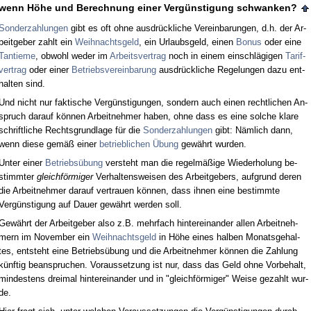
wenn Höhe und Be­rech­nung ei­ner Vergüns­ti­gung schwan­ken?
Son­der­zah­lun­gen
gibt es oft oh­ne aus­drück­li­che Ver­ein­ba­run­gen, d.h. der Ar­
beit­ge­ber zahlt ein
Weih­nachts­geld
, ein Ur­laubs­geld, ei­nen
Bo­nus
oder ei­ne
Tan­tie­me
, ob­wohl we­der im
Ar­beits­ver­trag
noch in ei­nem ein­schlägi­gen
Ta­rif­
ver­trag
oder ei­ner
Be­triebs­ver­ein­ba­rung
aus­drück­li­che Re­ge­lun­gen da­zu ent­
hal­ten sind.
Und nicht nur fak­ti­sche Vergüns­ti­gun­gen, son­dern auch ei­nen recht­li­chen An­
spruch dar­auf können Ar­beit­neh­mer ha­ben, oh­ne dass es ei­ne sol­che kla­re
schrift­li­che Rechts­grund­la­ge für die
Son­der­zah­lun­gen
gibt: Nämlich dann,
wenn die­se gemäß ei­ner
be­trieb­li­chen Übung
gewährt wur­den.
Un­ter ei­ner
Be­triebsübung
ver­steht man die re­gelmäßige Wie­der­ho­lung be­
stimm­ter
gleichförmi­ger
Ver­hal­tens­wei­sen des Ar­beit­ge­bers, auf­grund de­ren
die Ar­beit­neh­mer dar­auf ver­trau­en können, dass ih­nen ei­ne be­stimm­te
Vergüns­ti­gung auf Dau­er gewährt wer­den soll.
Gewährt der Ar­beit­ge­ber al­so z.B. mehr­fach hin­ter­ein­an­der al­len Ar­beit­neh­
mern im No­vem­ber ein
Weih­nachts­geld
in Höhe ei­nes hal­ben Mo­nats­ge­hal­
tes, ent­steht ei­ne Be­triebsübung und die Ar­beit­neh­mer können die Zah­lung
künf­tig be­an­spru­chen. Vor­aus­set­zung ist nur, dass das Geld oh­ne Vor­be­halt,
min­des­tens drei­mal hin­ter­ein­an­der und in "gleichförmi­ger" Wei­se ge­zahlt wur­
de.