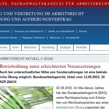
LTE, FACHANWALTSKANZLEI FÜR ARBEITSRECH
G UND VERTRETUNG IM ARBEITSRECHT
NDUNG UND AUFHEBUNGSVERTRAG
|
|
|
itsrecht
Gesetze zum Arbeitsrecht
Urteile zum Arbeitsrecht
Presse
|
|
|
eitsrecht Muster
Ratgeber Gebühren
Webinare
Kanzleiprofil
nover
Köln
München
Nürnberg
Stuttgart
Anwälte
ARBEITSRECHT AKTUELL // 15/242
Be­triebs­übung un­ter er­leich­ter­ten Vor­aus­set­zun­gen
Auch bei un­ter­schied­li­cher Hö­he von Son­der­zah­lun­gen ist ei­ne be­trieb­
li­che Übung mög­lich: Bun­des­ar­beits­ge­richt, Ur­teil vom 13.05.2015, 10
AZR 266/14
02.09.2015.
Im Mai die­ses Jah­res
hat das Bun­des­ar­beits­ge­richt (BAG)
sei­ne Recht­spre­chung zum Ent­ste­
hen von Rechts­an­sprü­chen aus ei­ner
be­trieb­li­chen Übung
zu­guns­ten der