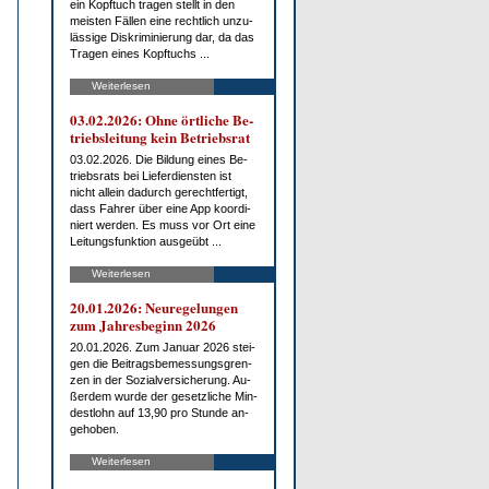
ein Kopf­tuch tra­gen stellt in den
meis­ten Fäl­len ei­ne recht­lich un­zu­
läs­si­ge Dis­kri­mi­nie­rung dar, da das
Tra­gen ei­nes Kopf­tuchs ...
Weiterlesen
03.02.2026: Oh­ne ört­li­che Be­
triebs­lei­tung kein Be­triebs­rat
03.02.2026. Die Bil­dung ei­nes Be­
triebs­rats bei Lie­fer­diens­ten ist
nicht al­lein da­durch ge­recht­fer­tigt,
dass Fah­rer über ei­ne App ko­or­di­
niert wer­den. Es muss vor Ort ei­ne
Lei­tungs­funk­ti­on aus­ge­übt ...
Weiterlesen
20.01.2026: Neu­re­ge­lun­gen
zum Jah­res­be­ginn 2026
20.01.2026. Zum Ja­nu­ar 2026 stei­
gen die Bei­trags­be­mes­sungs­gren­
zen in der So­zi­al­ver­si­che­rung. Au­
ßer­dem wur­de der ge­setz­li­che Min­
dest­lohn auf 13,90 pro St­un­de an­
ge­ho­ben.
Weiterlesen