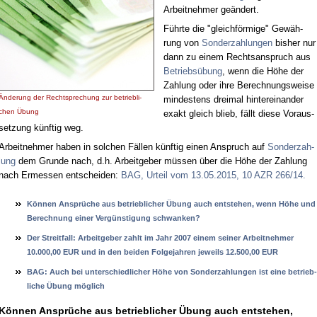
Ar­beit­neh­mer ge­än­dert.
Führ­te die "gleich­för­mi­ge" Ge­wäh­
rung von
Son­der­zah­lun­gen
bis­her nur
dann zu ei­nem Rechts­an­spruch aus
Be­triebs­übung
, wenn die Hö­he der
Zah­lung oder ih­re Be­rech­nungs­wei­se
Än­de­rung der Recht­spre­chung zur be­trieb­li­
min­des­tens drei­mal hin­ter­ein­an­der
chen Übung
ex­akt gleich blieb, fällt die­se Vor­aus­
set­zung künf­tig weg.
Ar­beit­neh­mer ha­ben in sol­chen Fäl­len künf­tig ei­nen An­spruch auf
Son­der­zah­
lung
dem Grun­de nach, d.h. Ar­beit­ge­ber müs­sen über die Hö­he der Zah­lung
nach Er­mes­sen ent­schei­den:
BAG, Ur­teil vom 13.05.2015, 10 AZR 266/14.
Können Ansprüche aus be­trieb­li­cher Übung auch ent­ste­hen, wenn Höhe und
Be­rech­nung ei­ner Vergüns­ti­gung schwan­ken?
Der Streit­fall: Ar­beit­ge­ber zahlt im Jahr 2007 ei­nem sei­ner Ar­beit­neh­mer
10.000,00 EUR und in den bei­den Fol­ge­jah­ren je­weils 12.500,00 EUR
BAG: Auch bei un­ter­schied­li­cher Höhe von Son­der­zah­lun­gen ist ei­ne be­trieb­
li­che Übung möglich
Können Ansprüche aus be­trieb­li­cher Übung auch ent­ste­hen,