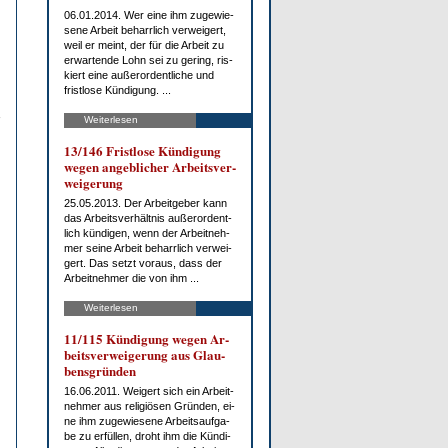
06.01.2014. Wer ei­ne ihm zu­ge­wie­
se­ne Ar­beit be­harr­lich ver­wei­gert,
weil er meint, der für die Ar­beit zu
er­war­ten­de Lohn sei zu ge­ring, ris­
kiert ei­ne au­ßer­or­dent­li­che und
frist­lo­se Kün­di­gung. ...
Weiterlesen
13/146 Frist­lo­se Kün­di­gung
we­gen an­geb­li­cher Ar­beits­ver­
wei­ge­rung
25.05.2013. Der Ar­beit­ge­ber kann
das Ar­beits­ver­hält­nis au­ßer­or­dent­
lich kün­di­gen, wenn der Ar­beit­neh­
mer sei­ne Ar­beit be­harr­lich ver­wei­
gert. Das setzt vor­aus, dass der
Ar­beit­neh­mer die von ihm ...
Weiterlesen
11/115 Kün­di­gung we­gen Ar­
beits­ver­wei­ge­rung aus Glau­
bens­grün­den
16.06.2011. Wei­gert sich ein Ar­beit­
neh­mer aus re­li­giö­sen Grün­den, ei­
ne ihm zu­ge­wie­se­ne Ar­beits­auf­ga­
be zu er­fül­len, droht ihm die Kün­di­