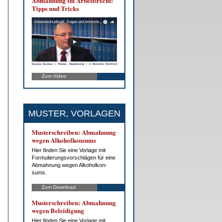
Ab­mah­nung im Ar­beits­recht:
Tipps und Tricks
Zum Video
MUSTER, VORLAGEN
Mus­ter­schrei­ben: Ab­mah­nung
we­gen Al­ko­hol­kon­sums
Hier fin­den Sie ei­ne Vor­la­ge mit
For­mu­lie­rungs­vor­schlä­gen für ei­ne
Ab­mah­nung we­gen Al­ko­hol­kon­
sums.
Zum Download
Mus­ter­schrei­ben: Ab­mah­nung
we­gen Be­lei­di­gung
Hier fin­den Sie ei­ne Vor­la­ge mit