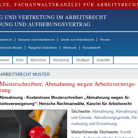
LTE, FACHANWALTSKANZLEI FÜR ARBEITSRECH
G UND VERTRETUNG IM ARBEITSRECHT
NDUNG UND AUFHEBUNGSVERTRAG
|
|
|
itsrecht
Gesetze zum Arbeitsrecht
Urteile zum Arbeitsrecht
Presse
|
|
|
eitsrecht Muster
Ratgeber Gebühren
Webinare
Kanzleiprofil
nover
Köln
München
Nürnberg
Stuttgart
Anwälte
ARBEITSRECHT MUSTER
Mus­ter­schrei­ben: Ab­mah­nung we­gen Ar­beits­ver­wei­ge­
rung
Ab­mah­nung - Kos­ten­lo­ses Mus­ter­schrei­ben „Ab­mah­nung we­gen Ar­
beits­ver­wei­ge­rung“: Hen­sche Rechts­an­wäl­te, Kanz­lei für Ar­beits­recht
Stich­wor­te:
Ab­mah­nung
,
Ab­mah­nung
und Grün­de, Ab­mah­nungs­grün­de
,
Ab­
mah­nung und Er­mah­nung
Wei­ter­füh­ren­de Stich­wor­te:
Kün­di­