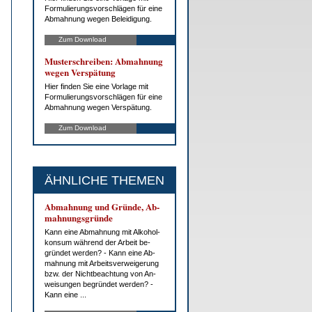
For­mu­lie­rungs­vor­schlä­gen für ei­ne
Ab­mah­nung we­gen Be­lei­di­gung.
Zum Download
Mus­ter­schrei­ben: Ab­mah­nung
we­gen Ver­spä­tung
Hier fin­den Sie ei­ne Vor­la­ge mit
For­mu­lie­rungs­vor­schlä­gen für ei­ne
Ab­mah­nung we­gen Ver­spä­tung.
Zum Download
ÄHNLICHE THEMEN
Ab­mah­nung und Grün­de, Ab­
mah­nungs­grün­de
Kann ei­ne Ab­mah­nung mit Al­ko­hol­
kon­sum wäh­rend der Ar­beit be­
grün­det wer­den? - Kann ei­ne Ab­
mah­nung mit Ar­beits­ver­wei­ge­rung
bzw. der Nicht­be­ach­tung von An­
wei­sun­gen be­grün­det wer­den? -
Kann ei­ne ...