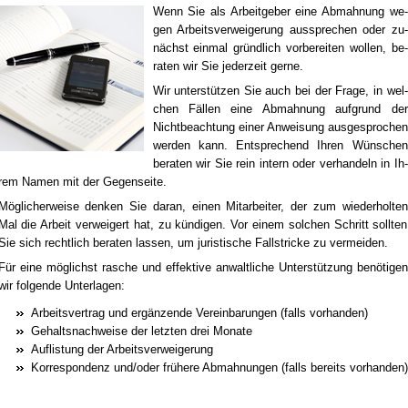
Wenn Sie als Ar­beit­ge­ber ei­ne Ab­mah­nung we­
gen Ar­beits­ver­wei­ge­rung aus­spre­chen oder zu­
nächst ein­mal gründ­lich vor­be­rei­ten wol­len, be­
ra­ten wir Sie je­der­zeit ger­ne.
Wir un­ter­stüt­zen Sie auch bei der Fra­ge, in wel­
chen Fäl­len ei­ne Ab­mah­nung auf­grund der
Nicht­be­ach­tung ei­ner An­wei­sung aus­ge­spro­chen
wer­den kann. Ent­spre­chend Ih­ren Wün­schen
be­ra­ten wir Sie rein in­tern oder ver­han­deln in Ih­
rem Na­men mit der Ge­gen­sei­te.
Mög­li­cher­wei­se den­ken Sie dar­an, ei­nen Mit­ar­bei­ter, der zum wie­der­hol­ten
Mal die Ar­beit ver­wei­gert hat, zu kün­di­gen. Vor ei­nem sol­chen Schritt soll­ten
Sie sich recht­lich be­ra­ten las­sen, um ju­ris­ti­sche Fall­stri­cke zu ver­mei­den.
Für ei­ne mög­lichst ra­sche und ef­fek­ti­ve an­walt­li­che Un­ter­stüt­zung be­nö­ti­gen
wir fol­gen­de Un­ter­la­gen:
Ar­beits­ver­trag und er­gän­zen­de Ver­ein­ba­run­gen (falls vor­han­den)
Ge­halts­nach­wei­se der letz­ten drei Mo­na­te
Auf­lis­tung der Ar­beits­ver­wei­ge­rung
Kor­re­spon­denz und/oder frü­he­re Ab­mah­nun­gen (falls be­reits vor­han­den)