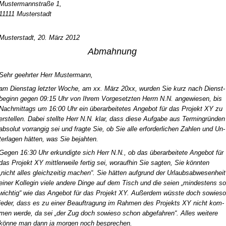
Mus­ter­mann­stra­ße 1,
11111 Mus­ter­stadt
Mus­ter­stadt, 20. März 2012
Ab­mah­nung
Sehr ge­ehr­ter Herr Mus­ter­mann,
am Diens­tag letz­ter Wo­che, am xx. März 20xx, wur­den Sie kurz nach Dienst­
be­ginn ge­gen 09:15 Uhr von Ih­rem Vor­ge­setz­ten Herrn N.N. an­ge­wie­sen, bis
Nach­mit­tags um 16:00 Uhr ein über­ar­bei­te­tes An­ge­bot für das Pro­jekt XY zu
er­stel­len. Da­bei stell­te Herr N.N. klar, dass die­se Auf­ga­be aus Ter­min­grün­den
ab­so­lut vor­ran­gig sei und frag­te Sie, ob Sie al­le er­for­der­li­chen Zah­len und Un­
ter­la­gen hät­ten, was Sie be­jah­ten.
Ge­gen 16:30 Uhr er­kun­dig­te sich Herr N.N., ob das über­ar­bei­te­te An­ge­bot für
das Pro­jekt XY mitt­ler­wei­le fer­tig sei, wor­auf­hin Sie sag­ten, Sie könn­ten
„nicht al­les gleich­zei­tig ma­chen“. Sie hät­ten auf­grund der Ur­laubs­ab­we­sen­heit
ei­ner Kol­le­gin vie­le an­de­re Din­ge auf dem Tisch und die sei­en „min­des­tens so
wich­tig“ wie das An­ge­bot für das Pro­jekt XY. Au­ßer­dem wüss­te doch so­wie­so
je­der, dass es zu ei­ner Be­auf­tra­gung im Rah­men des Pro­jekts XY nicht kom­
men wer­de, da sei „der Zug doch so­wie­so schon ab­ge­fah­ren“. Al­les wei­te­re
kön­ne man dann ja mor­gen noch be­spre­chen.