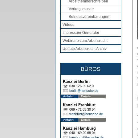
Arbeitnehmerschreiben
Vertragsmuster
Betriebsvereinbarungen
Videos
Impressum-Generator
Webinare zum Arbeitsrecht
Update Arbeitsrecht Archiv
BÜROS
Kanzlei Berlin
030 - 26 39 62 0
berlin@hensche.de
Anfahrt
Details
Kanzlei Frankfurt
069 - 71 03 30 04
frankfurt@hensche.de
Anfahrt
Details
Kanzlei Hamburg
040 - 69 20 68 04
hamburg@hensche.de