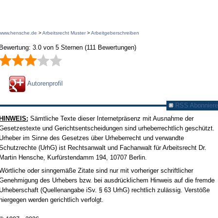
www.hensche.de
>
Arbeitsrecht Muster
>
Arbeitgeberschreiben
Bewertung:
3.0
von
5
Sternen
(
111
Bewertungen)
Autorenprofil
RSS Abonniere
HINWEIS:
Sämtliche Texte dieser Internetpräsenz mit Ausnahme der
Gesetzestexte und Gerichtsentscheidungen sind urheberrechtlich geschützt.
Urheber im Sinne des Gesetzes über Urheberrecht und verwandte
Schutzrechte (UrhG) ist Rechtsanwalt und Fachanwalt für Arbeitsrecht Dr.
Martin Hensche, Kurfürstendamm 194, 10707 Berlin.
Wörtliche oder sinngemäße Zitate sind nur mit vorheriger schriftlicher
Genehmigung des Urhebers bzw. bei ausdrücklichem Hinweis auf die fremde
Urheberschaft (Quellenangabe iSv. § 63 UrhG) rechtlich zulässig. Verstöße
hiergegen werden gerichtlich verfolgt.