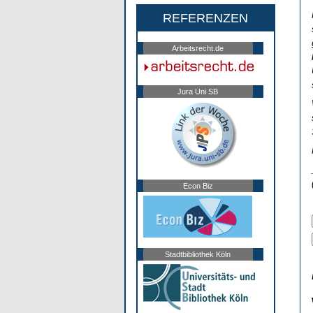
REFERENZEN
Arbeitsrecht.de
Jura Uni SB
Econ Biz
Stadtbibliothek Köln