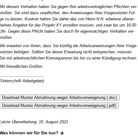
Mit die­sem Ver­hal­ten ha­ben Sie ge­gen Ih­re ar­beits­ver­trag­li­chen Pflich­ten ver­
sto­ßen. Sie sind da­zu ver­pflich­tet, den An­wei­sun­gen Ih­rer Vor­ge­setz­ten Fol­
ge zu leis­ten. Kon­kret hät­ten Sie da­her das von Herrn N.N. er­be­te­ne über­ar­
bei­te­te An­ge­bot für das Pro­jekt XY er­stel­len müs­sen, und zwar bis um 16:00
Uhr. Ge­gen die­se Pflicht ha­ben Sie durch Ihr ei­gen­mäch­ti­ges Ver­hal­ten ver­
sto­ßen.
Wir er­war­ten von Ih­nen, dass Sie künf­tig die Ar­beits­an­wei­sun­gen Ih­rer Vor­ge­
setz­ten be­fol­gen. Soll­ten Sie die­ser Er­war­tung nicht ent­spre­chen, müs­sen
Sie mit ar­beits­recht­li­chen Kon­se­quen­zen bis hin zu ei­ner Kün­di­gung rech­nen.
Mit freund­li­chen Grü­ßen
_____________________
(Un­ter­schrift Ar­beit­ge­ber)
Letzte Überarbeitung: 10. August 2021
Was können wir für Sie tun?