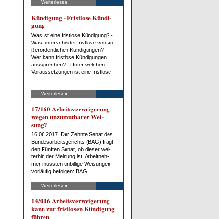
Weiterlesen
Kün­di­gung - Frist­lo­se Kün­di­
gung
Was ist ei­ne frist­lo­se Kün­di­gung? -
Was un­ter­schei­det frist­lo­se von au­
ßer­or­dent­li­chen Kün­di­gun­gen? -
Wer kann frist­lo­se Kün­di­gun­gen
aus­spre­chen? - Un­ter wel­chen
Vor­aus­set­zun­gen ist ei­ne frist­lo­se
...
Weiterlesen
17/160 Ar­beits­ver­wei­ge­rung
we­gen un­zu­mut­ba­rer Wei­
sung?
16.06.2017. Der Zehn­te Se­nat des
Bun­des­ar­beits­ge­richts (BAG) fragt
den Fünf­ten Se­nat, ob die­ser wei­
ter­hin der Mei­nung ist, Ar­beit­neh­
mer müss­ten un­bil­li­ge Wei­sun­gen
vor­läu­fig be­fol­gen: BAG, ...
Weiterlesen
14/006 Ar­beits­ver­wei­ge­rung
kann zur frist­lo­sen Kün­di­gung
füh­ren