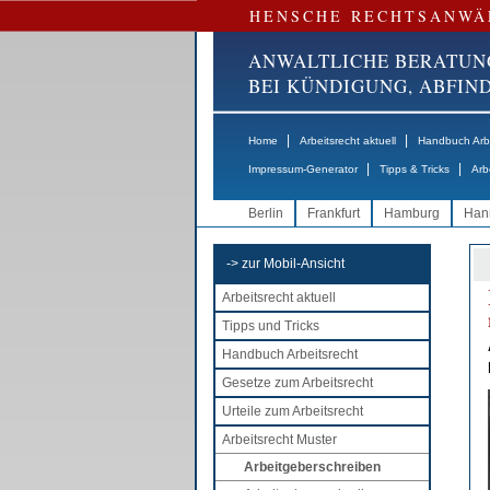
HENSCHE RECHTSANWÄ
ANWALTLICHE BERATUN
BEI KÜNDIGUNG, ABFI
|
|
Home
Arbeitsrecht aktuell
Handbuch Arbe
|
|
Impressum-Generator
Tipps & Tricks
Arb
Berlin
Frankfurt
Hamburg
Han
-> zur Mobil-Ansicht
Arbeitsrecht aktuell
Tipps und Tricks
Handbuch Arbeitsrecht
Gesetze zum Arbeitsrecht
Urteile zum Arbeitsrecht
Arbeitsrecht Muster
Arbeitgeberschreiben