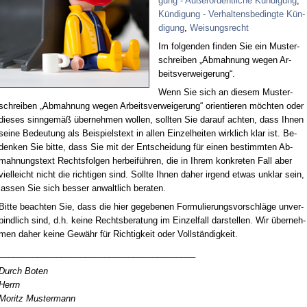
gung - Au­ßer­or­dent­li­che Kün­di­gung
,
Kün­di­gung - Ver­hal­tens­be­ding­te Kün­
di­gung
,
Wei­sungs­recht
Im fol­gen­den fin­den Sie ein Mus­ter­
schrei­ben „Ab­mah­nung we­gen Ar­
beits­ver­wei­ge­rung“.
Wenn Sie sich an die­sem Mus­ter­
schrei­ben „Ab­mah­nung we­gen Ar­beits­ver­wei­ge­rung“ ori­en­tie­ren möch­ten oder
die­ses sinn­ge­mäß über­neh­men wol­len, soll­ten Sie dar­auf ach­ten, dass Ih­nen
sei­ne Be­deu­tung als Bei­spiels­text in al­len Ein­zel­hei­ten wirk­lich klar ist. Be­
den­ken Sie bit­te, dass Sie mit der Ent­schei­dung für ei­nen be­stimm­ten Ab­
mah­nungs­text Rechts­fol­gen her­bei­füh­ren, die in Ih­rem kon­kre­ten Fall aber
viel­leicht nicht die rich­ti­gen sind. Soll­te Ih­nen da­her ir­gend et­was un­klar sein,
las­sen Sie sich bes­ser an­walt­lich be­ra­ten.
Bit­te be­ach­ten Sie, dass die hier ge­ge­be­nen For­mu­lie­rungs­vor­schlä­ge un­ver­
bind­lich sind, d.h. kei­ne Rechts­be­ra­tung im Ein­zel­fall dar­stel­len. Wir über­neh­
men da­her kei­ne Ge­währ für Rich­tig­keit oder Voll­stän­dig­keit.
_________________________________________
Durch Bo­ten
Herrn
Mo­ritz Mus­ter­mann