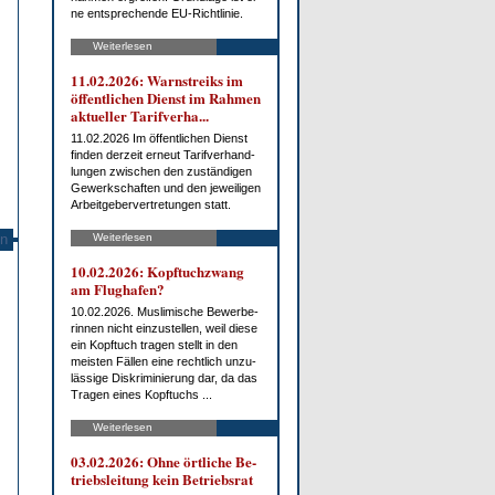
ne ent­spre­chen­de EU-Richt­li­nie.
Weiterlesen
11.02.2026: Warn­streiks im
öf­fent­li­chen Dienst im Rah­men
ak­tu­el­ler Ta­rif­ver­ha...
11.02.2026 Im öf­fent­li­chen Dienst
fin­den der­zeit er­neut Ta­rif­ver­hand­
lun­gen zwi­schen den zu­stän­di­gen
Ge­werk­schaf­ten und den je­wei­li­gen
Ar­beit­ge­ber­ver­tre­tun­gen statt.
Weiterlesen
n
10.02.2026: Kopf­tuch­zwang
am Flug­ha­fen?
10.02.2026. Mus­li­mi­sche Be­wer­be­
rin­nen nicht ein­zu­stel­len, weil die­se
ein Kopf­tuch tra­gen stellt in den
meis­ten Fäl­len ei­ne recht­lich un­zu­
läs­si­ge Dis­kri­mi­nie­rung dar, da das
Tra­gen ei­nes Kopf­tuchs ...
Weiterlesen
03.02.2026: Oh­ne ört­li­che Be­
triebs­lei­tung kein Be­triebs­rat