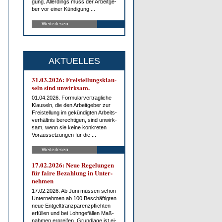
gung. Al­ler­dings muss der Ar­beit­ge­
ber vor ei­ner Kün­di­gung ...
Weiterlesen
AKTUELLES
31.03.2026: Frei­stel­lungs­klau­
seln sind un­wirk­sam.
01.04.2026. For­mu­lar­ver­trag­li­che
Klau­seln, die den Ar­beit­ge­ber zur
Frei­stel­lung im ge­kün­dig­ten Ar­beits­
ver­hält­nis be­rech­ti­gen, sind un­wirk­
sam, wenn sie kei­ne kon­kre­ten
Vor­aus­set­zun­gen für die ...
Weiterlesen
17.02.2026: Neue Re­ge­lun­gen
für fai­re Be­zah­lung in Un­ter­
neh­men
17.02.2026. Ab Ju­ni müs­sen schon
Un­ter­neh­men ab 100 Be­schäf­tig­ten
neue Ent­gelt­tranz­pa­renz­pflich­ten
er­fül­len und bei Lohn­ge­fäl­len Maß­
nah­men er­grei­fen. Grund­la­ge ist ei­