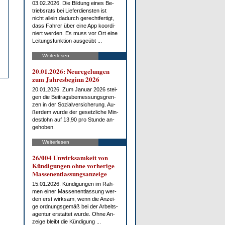
03.02.2026. Die Bil­dung ei­nes Be­
triebs­rats bei Lie­fer­diens­ten ist
nicht al­lein da­durch ge­recht­fer­tigt,
dass Fah­rer über ei­ne App ko­or­di­
niert wer­den. Es muss vor Ort ei­ne
Lei­tungs­funk­ti­on aus­ge­übt ...
Weiterlesen
20.01.2026: Neu­re­ge­lun­gen
zum Jah­res­be­ginn 2026
20.01.2026. Zum Ja­nu­ar 2026 stei­
gen die Bei­trags­be­mes­sungs­gren­
zen in der So­zi­al­ver­si­che­rung. Au­
ßer­dem wur­de der ge­setz­li­che Min­
dest­lohn auf 13,90 pro St­un­de an­
ge­ho­ben.
Weiterlesen
26/004 Un­wirk­sam­keit von
Kün­di­gun­gen oh­ne vor­he­ri­ge
Mas­sen­ent­las­sungs­an­zei­ge
15.01.2026. Kün­di­gun­gen im Rah­
men ei­ner Mas­sen­ent­las­sung wer­
den erst wirk­sam, wenn die An­zei­
ge ord­nungs­ge­mäß bei der Ar­beits­
agen­tur er­stat­tet wur­de. Oh­ne An­
zei­ge bleibt die Kün­di­gung ...