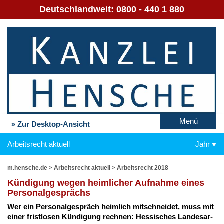
Deutschlandweit:
0800 - 440 1 880
Menü
» Zur Desktop-Ansicht
Arbeitsrecht aktuell
Jahr
m.hensche.de
>
Arbeitsrecht aktuell
>
Arbeitsrecht 2018
Kün­di­gung we­gen heim­li­cher Auf­nah­me ei­nes
Per­so­nal­ge­sprächs
Wer ein Per­so­nal­ge­spräch heim­lich mit­schnei­det, muss mit
ei­ner frist­lo­sen Kün­di­gung rech­nen: Hes­si­sches Lan­des­ar­