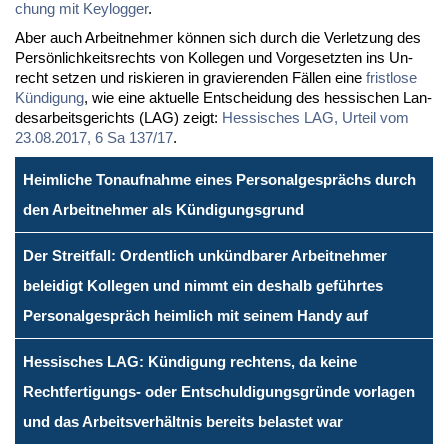
chung mit Key­log­ger
.
Aber auch Ar­beit­neh­mer kön­nen sich durch die Ver­let­zung des
Per­sön­lich­keits­rechts von Kol­le­gen und Vor­ge­setz­ten ins Un­
recht set­zen und ris­kie­ren in gra­vie­ren­den Fäl­len ei­ne
frist­lo­se
Kün­di­gung
, wie ei­ne ak­tu­el­le Ent­schei­dung des hes­si­schen Lan­
des­ar­beits­ge­richts (LAG) zeigt:
Hes­si­sches LAG, Ur­teil vom
23.08.2017, 6 Sa 137/17
.
Heimliche Tonaufnahme eines Personalgesprächs durch
den Arbeitnehmer als Kündigungsgrund
Der Streitfall: Ordentlich unkündbarer Arbeitnehmer
beleidigt Kollegen und nimmt ein deshalb geführtes
Personalgespräch heimlich mit seinem Handy auf
Hessisches LAG: Kündigung rechtens, da keine
Rechtfertigungs- oder Entschuldigungsgründe vorlagen
und das Arbeitsverhältnis bereits belastet war