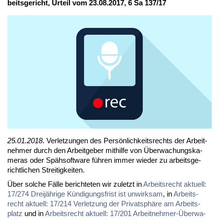
beits­ge­richt, Ur­teil vom 23.08.2017, 6 Sa 137/17
25.01.2018
. Ver­let­zun­gen des Per­sön­lich­keits­rechts der Ar­beit­
neh­mer durch den Ar­beit­ge­ber mit­hil­fe von Über­wa­chungs­ka­
me­ras oder Späh­soft­ware füh­ren im­mer wie­der zu ar­beits­ge­
richt­li­chen Strei­tig­kei­ten.
Über sol­che Fäl­le be­rich­te­ten wir zu­letzt in
Ar­beits­recht ak­tu­ell:
17/274 Drei­jäh­ri­ge Kün­di­gungs­frist ist un­wirk­sam
, in
Ar­beits­
recht ak­tu­ell: 17/214 Ver­let­zung der Pri­vat­sphä­re am Ar­beits­
platz
und in
Ar­beits­recht ak­tu­ell: 17/201 Ar­beit­neh­mer-Über­wa­