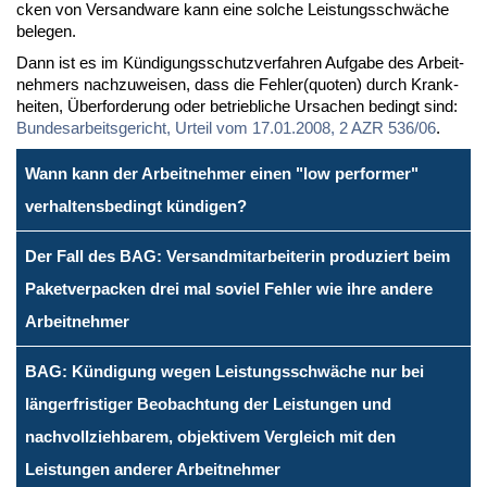
cken von Ver­sand­wa­re kann ei­ne sol­che Leis­tungs­schwä­che
be­le­gen.
Dann ist es im Kün­di­gungs­schutz­ver­fah­ren Auf­ga­be des Ar­beit­
neh­mers nach­zu­wei­sen, dass die Feh­ler(quo­ten) durch Krank­
hei­ten, Über­for­de­rung oder be­trieb­li­che Ur­sa­chen be­dingt sind:
Bun­des­ar­beits­ge­richt, Ur­teil vom 17.01.2008, 2 AZR 536/06
.
Wann kann der Arbeitnehmer einen "low performer"
verhaltensbedingt kündigen?
Der Fall des BAG: Versandmitarbeiterin produziert beim
Paketverpacken drei mal soviel Fehler wie ihre andere
Arbeitnehmer
BAG: Kündigung wegen Leistungsschwäche nur bei
längerfristiger Beobachtung der Leistungen und
nachvollziehbarem, objektivem Vergleich mit den
Leistungen anderer Arbeitnehmer