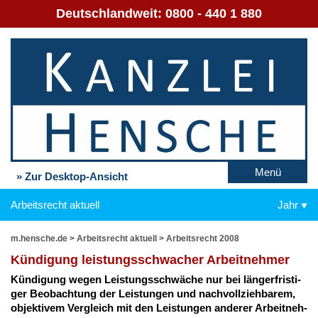
Deutschlandweit:
0800 - 440 1 880
Menü
» Zur Desktop-Ansicht
Arbeitsrecht aktuell
Jahr
m.hensche.de
>
Arbeitsrecht aktuell
>
Arbeitsrecht 2008
Kün­di­gung leis­tungs­schwa­cher Ar­beit­neh­mer
Kün­di­gung we­gen Leis­tungs­schwä­che nur bei län­ger­fris­ti­
ger Be­ob­ach­tung der Leis­tun­gen und nach­voll­zieh­ba­rem,
ob­jek­ti­vem Ver­gleich mit den Leis­tun­gen an­de­rer Ar­beit­neh­