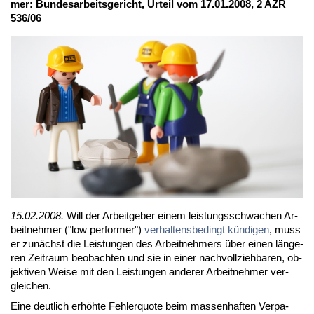
mer: Bun­des­ar­beits­ge­richt, Ur­teil vom 17.01.2008, 2 AZR
536/06
15.02.2008.
Will der Ar­beit­ge­ber ei­nem leis­tungs­schwa­chen Ar­
beit­neh­mer ("low per­for­mer")
ver­hal­tens­be­dingt kün­di­gen
, muss
er zu­nächst die Leis­tun­gen des Ar­beit­neh­mers über ei­nen län­ge­
ren Zeit­raum be­ob­ach­ten und sie in ei­ner nach­voll­zieh­ba­ren, ob­
jek­ti­ven Wei­se mit den Leis­tun­gen an­de­rer Ar­beit­neh­mer ver­
glei­chen.
Ei­ne deut­lich er­höh­te Feh­ler­quo­te beim mas­sen­haf­ten Ver­pa­