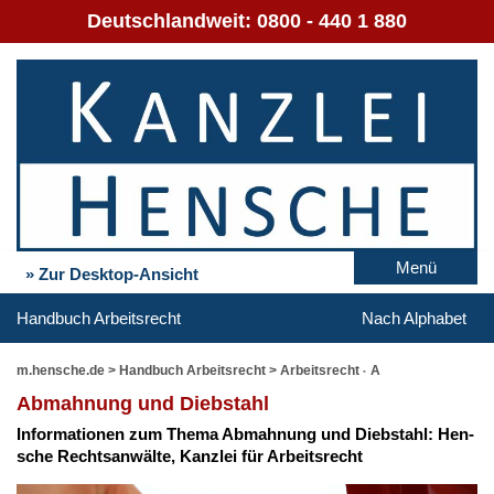
Deutschlandweit:
0800 - 440 1 880
Menü
» Zur Desktop-Ansicht
Handbuch Arbeitsrecht
Nach Alphabet
m.hensche.de
>
Handbuch Arbeitsrecht
>
Arbeitsrecht - A
Ab­mah­nung und Dieb­stahl
In­for­ma­tio­nen zum The­ma Ab­mah­nung und Dieb­stahl: Hen­
sche Rechts­an­wäl­te, Kanz­lei für Ar­beits­recht