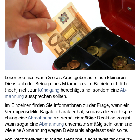
Le­sen Sie hier, wann Sie als Ar­beit­ge­ber auf ei­nen klei­ne­ren
Dieb­stahl oder Be­trug ei­nes Mit­ar­bei­ters im Be­trieb recht­lich
(noch) nicht zur
Kün­di­gung
be­rech­tigt sind, son­dern ei­ne
Ab­
mah­nung
aus­spre­chen soll­ten.
Im Ein­zel­nen fin­den Sie In­for­ma­tio­nen zu der Fra­ge, wann ein
Ver­mö­gens­de­likt Ba­ga­tell­cha­rak­ter hat, so dass die Recht­spre­
chung ei­ne
Ab­mah­nung
als ver­hält­nis­mä­ßi­ge Re­ak­ti­on vor­gibt,
wann so­gar ei­ne
Ab­mah­nung
un­ver­hält­nis­mä­ßig sein kann und
wie ei­ne Ab­mah­nung we­gen Dieb­stahls ab­ge­fasst sein soll­te.
von Rechts­an­walt Dr. Mar­tin Hen­sche, Fach­an­walt für Ar­beits­