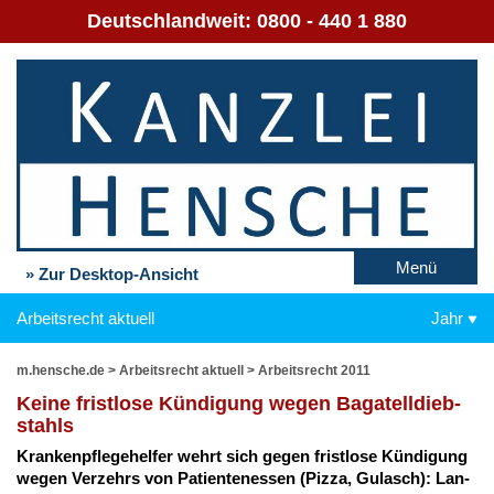
Deutschlandweit:
0800 - 440 1 880
Menü
» Zur Desktop-Ansicht
Arbeitsrecht aktuell
Jahr
m.hensche.de
>
Arbeitsrecht aktuell
>
Arbeitsrecht 2011
Kei­ne frist­lo­se Kün­di­gung we­gen Ba­ga­tell­dieb­
stahls
Kran­ken­pfle­ge­hel­fer wehrt sich ge­gen frist­lo­se Kün­di­gung
we­gen Ver­zehrs von Pa­ti­en­ten­es­sen (Piz­za, Gu­lasch): Lan­