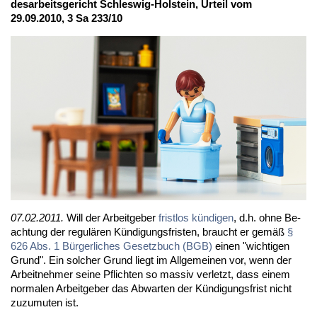
des­ar­beits­ge­richt Schles­wig-Hol­stein, Ur­teil vom
29.09.2010, 3 Sa 233/10
07.02.2011.
Will der Ar­beit­ge­ber
frist­los kün­di­gen
, d.h. oh­ne Be­
ach­tung der re­gu­lä­ren Kün­di­gungs­fris­ten, braucht er ge­mäß
§
626 Abs. 1 Bür­ger­li­ches Ge­setz­buch (BGB)
ei­nen "wich­ti­gen
Grund". Ein sol­cher Grund liegt im All­ge­mei­nen vor, wenn der
Ar­beit­neh­mer sei­ne Pflich­ten so mas­siv ver­letzt, dass ei­nem
nor­ma­len Ar­beit­ge­ber das Ab­war­ten der Kün­di­gungs­frist nicht
zu­zu­mu­ten ist.