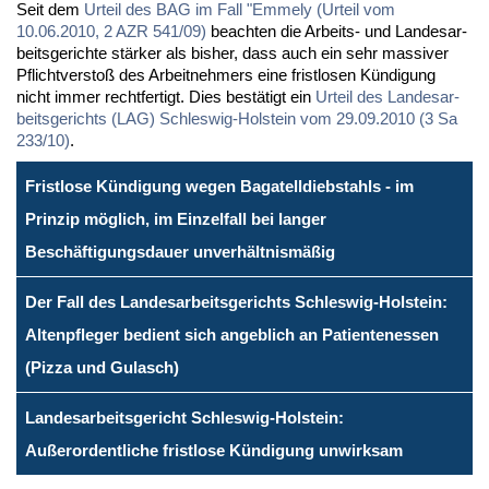
Seit dem
Ur­teil des BAG im Fall "Em­me­ly (Ur­teil vom
10.06.2010, 2 AZR 541/09)
be­ach­ten die Ar­beits- und Lan­des­ar­
beits­ge­rich­te stär­ker als bis­her, dass auch ein sehr mas­si­ver
Pflicht­ver­stoß des Ar­beit­neh­mers ei­ne frist­lo­sen Kün­di­gung
nicht im­mer recht­fer­tigt. Dies be­stä­tigt ein
Ur­teil des Lan­des­ar­
beits­ge­richts (LAG) Schles­wig-Hol­stein vom 29.09.2010 (3 Sa
233/10)
.
Fristlose Kündigung wegen Bagatelldiebstahls - im
Prinzip möglich, im Einzelfall bei langer
Beschäftigungsdauer unverhältnismäßig
Der Fall des Landesarbeitsgerichts Schleswig-Holstein:
Altenpfleger bedient sich angeblich an Patientenessen
(Pizza und Gulasch)
Landesarbeitsgericht Schleswig-Holstein:
Außerordentliche fristlose Kündigung unwirksam