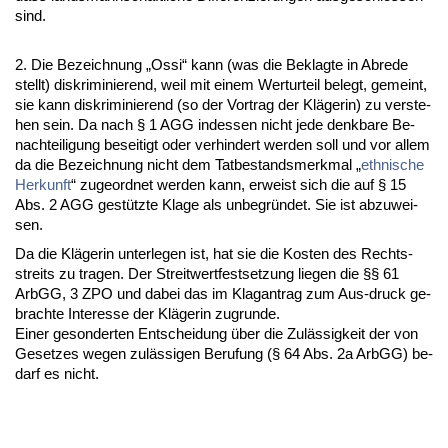
sind.
2. Die Be­zeich­nung „Os­si“ kann (was die Be­klag­te in Ab­re­de
stellt) dis­kri­mi­nie­rend, weil mit ei­nem Wert­ur­teil be­legt, ge­meint,
sie kann dis­kri­mi­nie­rend (so der Vor­trag der Kläge­rin) zu ver­ste­
hen sein. Da nach § 1 AGG in­des­sen nicht je­de denk­ba­re Be­
nach­tei­li­gung be­sei­tigt oder ver­hin­dert wer­den soll und vor al­lem
da die Be­zeich­nung nicht dem Tat­be­stands­merk­mal „
eth­ni­sche
Her­kunft
“ zu­ge­ord­net wer­den kann, er­weist sich die auf § 15
Abs. 2 AGG gestütz­te Kla­ge als un­be­gründet. Sie ist ab­zu­wei­
sen.
Da die Kläge­rin un­ter­le­gen ist, hat sie die Kos­ten des Rechts­
streits zu tra­gen. Der Streit­wert­fest­set­zung lie­gen die §§ 61
ArbGG, 3 ZPO und da­bei das im Klag­an­trag zum Aus-druck ge­
brach­te In­ter­es­se der Kläge­rin zu­grun­de.
Ei­ner ge­son­der­ten Ent­schei­dung über die Zulässig­keit der von
Ge­set­zes we­gen zulässi­gen Be­ru­fung (§ 64 Abs. 2a ArbGG) be­
darf es nicht.