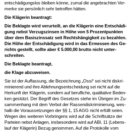
entschädi­gungs­los blei­ben könne, zu­mal die an­ge­brach­ten Ver­
mer­ke sie persönlich sehr be­trof­fen hätten.
Die Kläge­rin be­an­tragt:
Die Be­klag­te wird ver­ur­teilt, an die Kläge­rin ei­ne Entschädi­
gung nebst Ver­zugs­zin­sen in Höhe von 5 Pro­zent­punk­ten
über dem Ba­sis­zins­satz seit Rechtshängig­keit zu be­zah­len.
Die Höhe der Entschädi­gung wird in das Er­mes­sen des Ge­
richts ge­stellt, soll­te aber € 5.000,00 brut­to nicht un­ter­
schrei­ten.
Die Be­klag­te be­an­tragt,
die Kla­ge ab­zu­wei­sen.
Sie ist der Auf­fas­sung, die Be­zeich­nung „Os­si“ sei nicht dis­kri­
mi­nie­rend und ih­re Ab­leh­nungs­ent­schei­dung sei nicht auf die
Her­kunft der Kläge­rin, son­dern auf be­ruf­li­che, qua­li­ta­ti­ve Be­den­
ken gestützt. Der Be­griff des Ge­set­zes ste­he im Übri­gen im Zu­
sam­men­hang mit dem Ver­bot der Ras­sen­dis­kri­mi­nie­rung, wes­
halb die Vor­aus­set­zun­gen der §§ 1, 15 AGG nicht erfüllt sei­en.
We­gen des wei­te­ren Vor­brin­gens wird auf die Schriftsätze der
Par­tei­en nebst An­la­gen, ins­be­son­de­re wird auf ABl. 11 (Le­bens­
lauf der Kläge­rin) Be­zug ge­nom­men. Auf die Pro­to­kol­le vom