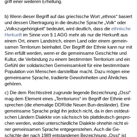
griff ei­ner wei­te­ren Er­hel­lung.
b) Wenn die­ser Be­griff auf das grie­chi­sche Wort „eth­nos“ ba­siert
und des­sen Über­tra­gung in die deut­sche Spra­che „Volk“ oder
„Volks­zu­gehörig­keit“ be­deu­tet, wird deut­lich, dass die
eth­ni­sche
Her­kunft
im Sin­ne von § 1 AGG mehr als nur die Her­kunft aus
ei­nem Ort, ei­nem Land­strich, ei­nem Land oder ei­nem ge­mein­
sa­men Ter­ri­to­ri­um be­inhal­tet. Der Be­griff der Eth­nie kann nur mit
Sinn erfüllt wer­den, wenn er die ge­mein­sa­me Ge­schich­te und
Kul­tur, die Ver­bin­dung zu ei­nem be­stimm­ten Ter­ri­to­ri­um und ein
Gefühl der so­li­da­ri­schen Ge­mein­sam­keit für ei­ne be­stimm­ba­re
Po­pu­la­ti­on von Men­schen dar­stell­bar macht. Da­zu mögen ei­ne
ge­mein­sa­me Spra­che, tra­di­ier­te Ge­wohn­hei­ten und Ähn­li­ches
gehören.
c) Die dem Rechts­streit zu­grun­de lie­gen­de Be­zeich­nung „Os­si“
mag dem Ele­ment ei­nes „Ter­ri­to­ri­ums“ im Be­griff der Eth­nie ent­
spre­chen (die ehe­ma­li­ge DDR/die Neu­en Bun-desländer). Ei­ne
ge­mein­sa­me Spra­che prägt ihn je­doch nicht, da in den ost­deut­
schen Ländern Dia­lek­te von säch­sisch bis platt­deutsch ge­spro­
chen wer­den, wo­bei un­ter­schied­li­che Dia­lek­te oh­ne­hin nicht ei­
ner ge­mein­sa­men Spra­che ent­ge­gen­ste­hen. Auch die Ge­
schich­te der nach 1989 ent­stan­de­nen Be­zeich­nung „Os­si“ ist