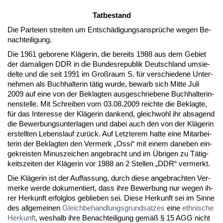
Tat­be­stand
Die Par­tei­en strei­ten um Entschädi­gungs­ansprüche we­gen Be­
nach­tei­li­gung.
Die 1961 ge­bo­re­ne Kläge­rin, die be­reits 1988 aus dem Ge­biet
der da­ma­li­gen DDR in die Bun­des­re­pu­blik Deutsch­land um­sie­
del­te und die seit 1991 im Großraum S. für ver­schie­de­ne Un­ter­
neh­men als Buch­hal­te­rin tätig wur­de, be­warb sich Mit­te Ju­li
2009 auf ei­ne von der Be­klag­ten aus­ge­schrie­be­ne Buch­hal­te­rin­
nen­stel­le. Mit Schrei­ben vom 03.08.2009 reich­te die Be­klag­te,
für das In­ter­es­se der Kläge­rin dan­kend, gleich­wohl ihr ab­sa­gend
die Be­wer­bungs­un­ter­la­gen und da­bei auch den von der Kläge­rin
er­stell­ten Le­bens­lauf zurück. Auf Letz­te­rem hat­te ei­ne Mit­ar­bei­
te­rin der Be­klag­ten den Ver­merk „Os­si“ mit ei­nem da­ne­ben ein­
ge­kreis­ten Mi­nus­zei­chen an­ge­bracht und im Übri­gen zu Tätig­
keits­zei­ten der Kläge­rin vor 1988 an 2 Stel­len „DDR“ ver­merkt.
Die Kläge­rin ist der Auf­fas­sung, durch die­se an­ge­brach­ten Ver­
mer­ke wer­de do­ku­men­tiert, dass ih­re Be­wer­bung nur we­gen ih­
rer Her­kunft er­folg­los ge­blie­ben sei. Die­se Her­kunft sei im Sin­ne
des all­ge­mei­nen
Gleich­be­hand­lungs­grund­sat­zes
ei­ne
eth­ni­sche
Her­kunft
, wes­halb ih­re Be­nach­tei­li­gung gemäß § 15 AGG nicht