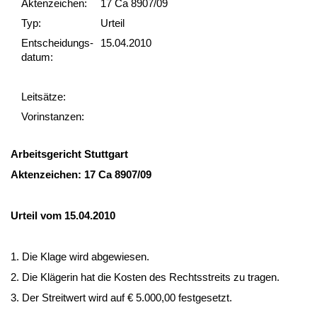
Akten­zeichen:
17 Ca 8907/09
Typ:
Urteil
Ent­scheid­ungs­
15.04.2010
datum:
Leit­sätze:
Vor­ins­tan­zen:
Ar­beits­ge­richt Stutt­gart
Ak­ten­zei­chen: 17 Ca 8907/09
Ur­teil vom 15.04.2010
1. Die Kla­ge wird ab­ge­wie­sen.
2. Die Kläge­rin hat die Kos­ten des Rechts­streits zu tra­gen.
3. Der Streit­wert wird auf € 5.000,00 fest­ge­setzt.