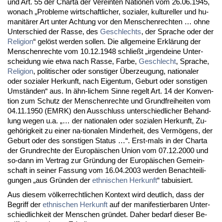
und Art. 55 der Char­ta der Ver­ein­ten Na­tio­nen vom 26.06.1945,
wo­nach „Pro­ble­me wirt­schaft­li­cher, so­zia­ler, kul­tu­rel­ler und hu­
ma­nitärer Art un­ter Ach­tung vor den Men­schen­rech­ten … oh­ne
Un­ter­schied der Ras­se, des
Ge­schlechts
, der Spra­che oder der
Re­li­gi­on
“ gelöst wer­den sol­len. Die all­ge­mei­ne Erklärung der
Men­schen­rech­te vom 10.12.1948 schließt „ir­gend­ei­ne Un­ter­
schei­dung wie et­wa nach Ras­se, Far­be,
Ge­schlecht
, Spra­che,
Re­li­gi­on
, po­li­ti­scher oder sons­ti­ger Über­zeu­gung, na­tio­na­ler
oder so­zia­ler Her­kunft, nach Ei­gen­tum, Ge­burt oder sons­ti­gen
Umständen“ aus. In ähn-li­chem Sin­ne re­gelt Art. 14 der Kon­ven­
ti­on zum Schutz der Men­schen­rech­te und Grund­frei­hei­ten vom
04.11.1950 (EM­RK) den Aus­schluss un­ter­schied­li­cher Be­hand­
lung we­gen u.a. „… der na­tio­na­len oder so­zia­len Her­kunft, Zu­
gehörig­keit zu ei­ner na-tio­na­len Min­der­heit, des Vermögens, der
Ge­burt oder des sons­ti­gen Sta­tus …“. Erst-mals in der Char­ta
der Grund­rech­te der Eu­ropäischen Uni­on vom 07.12.2000 und
so-dann im Ver­trag zur Gründung der Eu­ropäischen Ge­mein­
schaft in sei­ner Fas­sung vom 16.04.2003 wer­den Be­nach­tei­li­
gun­gen „aus Gründen der
eth­ni­schen Her­kunft
“ ta­bui­siert.
Aus die­sem völker­recht­li­chen Kon­text wird deut­lich, dass der
Be­griff der
eth­ni­schen Her­kunft
auf der ma­ni­fes­tier­ba­ren Un­ter­
schied­lich­keit der Men­schen gründet. Da­her be­darf die­ser Be­