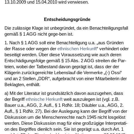
13.10.2009 und 15.04.2010 wird ver­wie­sen.
Ent­schei­dungs­gründe
Die zulässi­ge Kla­ge ist un­be­gründet, da ein Be­nach­tei­li­gungs­fall
gemäß § 1 AGG nicht ge­ge-ben ist.
1. Nach § 1 AGG soll ei­ne Be­nach­tei­li­gung u.a. „aus Gründen
der Ras­se oder we­gen der
eth­ni­schen Her­kunft
“ ver­hin­dert oder
be­sei­tigt wer­den. Über die­se Vor­aus­set­zung wie auch de­ren
Entschädi­gungs­fol­ge gemäß § 15 Abs. 2 AGG strei­ten die Par­
tei­en, wo­bei der Tat­be­stand da­von ge­prägt ist, dass der der
Kläge­rin zurück­ge­reich­te Le­bens­lauf die Ver­mer­ke „(-) Os­si“
und an 2 Stel­len „DDR“, auf­ge­bracht von ei­ner Mit­ar­bei­te­rin der
Be­klag­ten, enthält.
a) Mit der Li­te­ra­tur ist grundsätz­lich da­von aus­zu­ge­hen, dass
der Be­griff
eth­ni­sche Her­kunft
weit aus­zu­le­gen ist (vgl. z.B.
Bau­er u.a., AGG, 2. Aufl., § 1 Rd­Nr. 18; Däubler u.a., AGG, 2.
Aufl., § 1 Rd­Nr. 27). Bei der Aus­le­gung kann der Be­griff von der
Dis­kus­si­on um die Men­schen­rech­te nach 1945 nicht los­gelöst
wer­den. Die­se Dis­kus­si­on mag für ei­ne großzügi­ge In­ter­pre­ta­ti­
on des Be­grif­fes dien­lich sein. Sie ist ge­prägt u.a. durch Art. 1