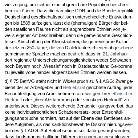
viel zu jung, um seit­her ei­ne ab­grenz­ba­re Po­pu­la­ti­on be­schrei­
ben zu können. Dass die da­ma­li­ge DDR und die Bun­des­re­pu­blik
Deutsch­land ge­sell­schafts­po­li­tisch un­ter­schied­li­che Ent­wick­lun­
gen bis 1989 auf­zei­gen, lässt die (ehe­ma­li­gen) Bürger der bei­
den staat­li­chen Räume nicht als ab­grenz­ba­re Eth­ni­en von je­
weils ei­ge­ner Art be­schrei­ben, denn die ge­mein­sa­me Ge­schich­
te seit Ab­schaf­fung der Klein­staa­te­rei, die ge­mein­sa­me Kul­tur
der letz­ten 250 Jah­re, die von Dia­lekt­un­ter­schie­den ab­ge­se­he­ne
ge­mein­sa­me Spra­che ma­chen deut­lich, dass im 21. Jahr­hun­
dert re­gio­na­le Un­ter­schei­dungsmöglich­kei­ten we­der Schwa­ben
noch Bay­ern noch „Wes­sis“ noch in Ost­deutsch­land Ge-bo­re­ne
zu je­weils von­ein­an­der ab­grenz­ba­ren Eth­ni­en wer­den las­sen.
d) § 75 Be­trVG steht nicht in Wi­der­spruch zu § 1 AGG: Zwar ge­
bie­tet der an Ar­beit­ge­ber und
Be­triebs­rat
ge­rich­te­te Auf­trag, je­de
Be­nach­tei­li­gung von Ar­beit­neh­mern u.a. we-gen ih­rer
eth­ni­schen
Her­kunft
oder „ih­rer Ab­stam­mung oder sons­ti­gen Her­kunft“ zu
un­ter­las­sen. Die­ses wei­ter­ge­hen­de Be­nach­tei­li­gungs­ver­bot, das
kei­ne in­di­vi­du­al­recht­li­chen Scha­den­er­satz- oder Entschädi­
gungs­ansprüche nor­miert, hat auf der Ebe­ne des Be­trie­bes an­
de­re Auf­ga­ben, als das sank­ti­ons­be­wehr­te Dis­kri­mi­nie­rungs­ver­
bot des § 1 AGG. Auf Be­triebs­ebe­ne soll dafür ge­sorgt wer­den,
dass lands­mann­schaft­li­che Dif­fe­ren­zie­run­gen aus­ge­schlos­sen