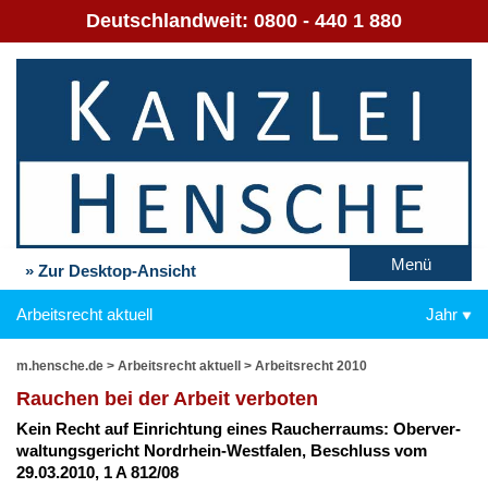
Deutschlandweit:
0800 - 440 1 880
Menü
» Zur Desktop-Ansicht
Arbeitsrecht aktuell
Jahr
m.hensche.de
>
Arbeitsrecht aktuell
>
Arbeitsrecht 2010
Rau­chen bei der Ar­beit ver­bo­ten
Kein Recht auf Ein­rich­tung ei­nes Rau­cher­raums: Ober­ver­
wal­tungs­ge­richt Nord­rhein-West­fa­len, Be­schluss vom
29.03.2010, 1 A 812/08