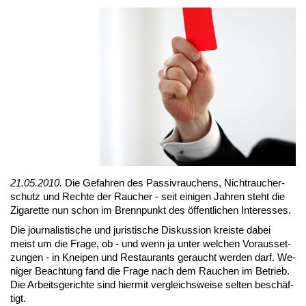
21.05.2010.
Die Ge­fah­ren des Pas­siv­rau­chens, Nicht­rau­cher­
schutz und Rech­te der Rau­cher - seit ei­ni­gen Jah­ren steht die
Zi­ga­ret­te nun schon im Brenn­punkt des öf­fent­li­chen In­ter­es­ses.
Die jour­na­lis­ti­sche und ju­ris­ti­sche Dis­kus­si­on kreis­te da­bei
meist um die Fra­ge, ob - und wenn ja un­ter wel­chen Vor­aus­set­
zun­gen - in Knei­pen und Re­stau­rants ge­raucht wer­den darf. We­
ni­ger Be­ach­tung fand die Fra­ge nach dem Rau­chen im Be­trieb.
Die Ar­beits­ge­rich­te sind hier­mit ver­gleichs­wei­se sel­ten be­schäf­
tigt.