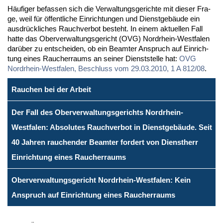
Häu­fi­ger be­fas­sen sich die Ver­wal­tungs­ge­rich­te mit die­ser Fra­
ge, weil für öf­fent­li­che Ein­rich­tun­gen und Dienst­ge­bäu­de ein
aus­drück­li­ches Rauch­ver­bot be­steht. In ei­nem ak­tu­el­len Fall
hat­te das Ober­ver­wal­tungs­ge­richt (OVG) Nord­rhein-West­fa­len
dar­über zu ent­schei­den, ob ein Be­am­ter An­spruch auf Ein­rich­
tung ei­nes Rau­cher­raums an sei­ner Dienst­stel­le hat:
OVG
Nord­rhein-West­fa­len, Be­schluss vom 29.03.2010, 1 A 812/08
.
Rauchen bei der Arbeit
Der Fall des Oberverwaltungsgerichts Nordrhein-
Westfalen: Absolutes Rauchverbot in Dienstgebäude. Seit
40 Jahren rauchender Beamter fordert von Dienstherr
Einrichtung eines Raucherraums
Oberverwaltungsgericht Nordrhein-Westfalen: Kein
Anspruch auf Einrichtung eines Raucherraums