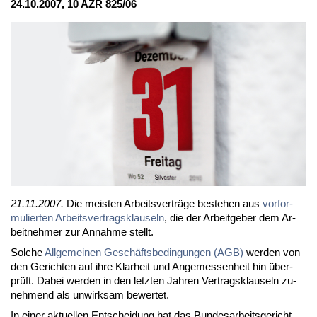
24.10.2007, 10 AZR 825/06
21.11.2007.
Die meis­ten Ar­beits­ver­trä­ge be­ste­hen aus
vor­for­
mu­lier­ten Ar­beits­ver­trags­klau­seln
, die der Ar­beit­ge­ber dem Ar­
beit­neh­mer zur An­nah­me stellt.
Sol­che
All­ge­mei­nen Ge­schäfts­be­din­gun­gen (AGB)
wer­den von
den Ge­rich­ten auf ih­re Klar­heit und An­ge­mes­sen­heit hin über­
prüft. Da­bei wer­den in den letz­ten Jah­ren Ver­trags­klau­seln zu­
neh­mend als un­wirk­sam be­wer­tet.
In ei­ner ak­tu­el­len Ent­schei­dung hat das Bun­des­ar­beits­ge­richt