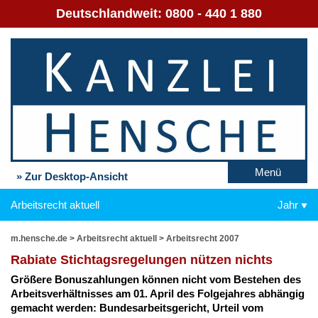
Deutschlandweit:
0800 - 440 1 880
Menü
» Zur Desktop-Ansicht
Arbeitsrecht aktuell
Jahr
m.hensche.de
>
Arbeitsrecht aktuell
>
Arbeitsrecht 2007
Ra­bia­te Stich­tags­re­ge­lun­gen nüt­zen nichts
Grö­ße­re Bo­nus­zah­lun­gen kön­nen nicht vom Be­ste­hen des
Ar­beits­ver­hält­nis­ses am 01. April des Fol­ge­jah­res ab­hän­gig
ge­macht wer­den: Bun­des­ar­beits­ge­richt, Ur­teil vom