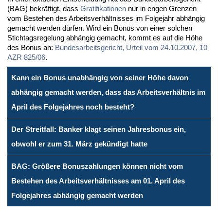
(BAG) be­kräf­tigt, dass
Gra­ti­fi­ka­tio­nen
nur in en­gen Gren­zen
vom Be­ste­hen des Ar­beits­ver­hält­nis­ses im Fol­ge­jahr ab­hän­gig
ge­macht wer­den dür­fen. Wird ein Bo­nus von ei­ner sol­chen
Stich­tags­re­ge­lung ab­hän­gig ge­macht, kommt es auf die Hö­he
des Bo­nus an:
Bun­des­ar­beits­ge­richt, Ur­teil vom 24.10.2007, 10
AZR 825/06
.
Kann ein Bonus unabhängig von seiner Höhe davon
abhängig gemacht werden, dass das Arbeitsverhältnis im
April des Folgejahres noch besteht?
Der Streitfall: Banker klagt seinen Jahresbonus ein,
obwohl er zum 31. März gekündigt hatte
BAG: Größere Bonuszahlungen können nicht vom
Bestehen des Arbeitsverhältnisses am 01. April des
Folgejahres abhängig gemacht werden