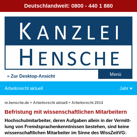
Deutschlandweit:
0800 - 440 1 880
Menü
» Zur Desktop-Ansicht
Arbeitsrecht aktuell
Jahr
m.hensche.de
>
Arbeitsrecht aktuell
>
Arbeitsrecht 2014
Be­fris­tung mit wis­sen­schaft­li­chen Mit­ar­bei­tern
Hoch­schul­mit­ar­bei­ter, de­ren Auf­ga­ben al­lein in der Ver­mitt­
lung von Fremd­spra­chen­kennt­nis­sen be­ste­hen, sind kei­ne
wis­sen­schaft­li­chen Mit­ar­bei­ter im Sin­ne des Wiss­Zeit­VG: