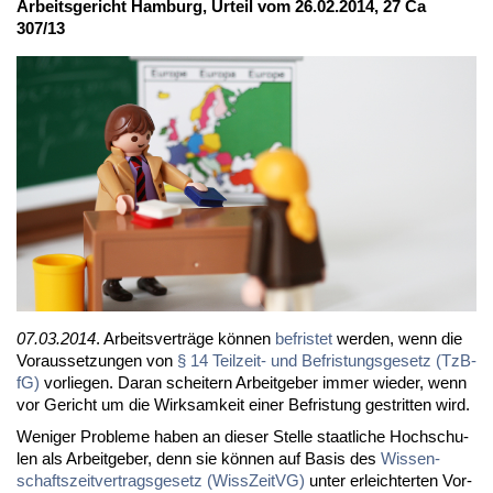
Ar­beits­ge­richt Ham­burg, Ur­teil vom 26.02.2014, 27 Ca
307/13
07.03.2014
. Ar­beits­ver­trä­ge kön­nen
be­fris­tet
wer­den, wenn die
Vor­aus­set­zun­gen von
§ 14 Teil­zeit- und Be­fris­tungs­ge­setz (Tz­B­
fG)
vor­lie­gen. Dar­an schei­tern Ar­beit­ge­ber im­mer wie­der, wenn
vor Ge­richt um die Wirk­sam­keit ei­ner Be­fris­tung ge­strit­ten wird.
We­ni­ger Pro­ble­me ha­ben an die­ser Stel­le staat­li­che Hoch­schu­
len als Ar­beit­ge­ber, denn sie kön­nen auf Ba­sis des
Wis­sen­
schafts­zeit­ver­trags­ge­setz (Wiss­Zeit­VG)
un­ter er­leich­ter­ten Vor­