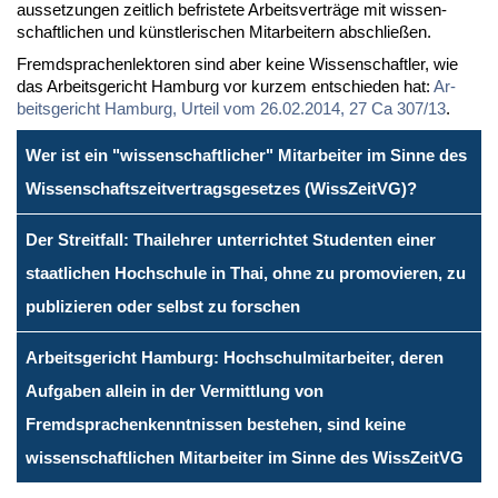
aus­set­zun­gen zeit­lich be­fris­te­te Ar­beits­ver­trä­ge mit wis­sen­
schaft­li­chen und künst­le­ri­schen Mit­ar­bei­tern ab­schlie­ßen.
Fremd­spra­chen­lek­to­ren sind aber kei­ne Wis­sen­schaft­ler, wie
das Ar­beits­ge­richt Ham­burg vor kur­zem ent­schie­den hat:
Ar­
beits­ge­richt Ham­burg, Ur­teil vom 26.02.2014, 27 Ca 307/13
.
Wer ist ein "wissenschaftlicher" Mitarbeiter im Sinne des
Wissenschaftszeitvertragsgesetzes (WissZeitVG)?
Der Streitfall: Thailehrer unterrichtet Studenten einer
staatlichen Hochschule in Thai, ohne zu promovieren, zu
publizieren oder selbst zu forschen
Arbeitsgericht Hamburg: Hochschulmitarbeiter, deren
Aufgaben allein in der Vermittlung von
Fremdsprachenkenntnissen bestehen, sind keine
wissenschaftlichen Mitarbeiter im Sinne des WissZeitVG