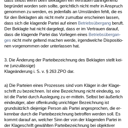
dass selbst wenn beim Be­klag­ten ein Ver­trau­en da­hin­ge­hend
be­gründet wor­den sein soll­te, ge­richt­lich nicht mehr in An­spruch
ge­nom­men zu wer­den, es je­den­falls an Umständen fehlt, die es
für den Be­klag­ten als nicht mehr zu­mut­bar er­schei­nen las­sen,
dass sich die kla­gen­de Par­tei auf ei­nen
Be­triebsüber­gang
be­ruft.
Der Be­klag­te hat nicht dar­ge­legt, dass er im Ver­trau­en dar­auf,
dass die kla­gen­de Par­tei das Vor­lie­gen ei­nes
Be­triebsüber­g­an­
ges
nicht mehr gel­tend ma­chen wer­de, ir­gend­wel­che Dis­po­si­tio­
nen vor­ge­nom­men oder un­ter­las­sen hat.
3. Die Ände­rung der Par­tei­be­zeich­nung des Be­klag­ten stellt kei­
ne (un­zulässi­ge)
Kla­geände­rung i. S. v. § 263 ZPO dar.
a) Die Par­tei­en ei­nes Pro­zes­ses sind vom Kläger in der Kla­ge­
schrift zu be­zeich­nen. Ist ei­ne Be­zeich­nung nicht ein­deu­tig, so
ist die Par­tei durch Aus­le­gung zu er-mit­teln. Selbst bei äußer­lich
ein­deu­ti­ger, aber of­fen­kun­dig un­rich­ti­ger Be­zeich­nung ist
grundsätz­lich die­je­ni­ge Per­son als Par­tei an­ge­spro­chen, die er­
kenn­bar durch die Par­tei­be­zeich­nung be­trof­fen wer­den soll. Es
kommt dar­auf an, wel­cher Sinn der von der kla­gen­den Par­tei in
der Kla­ge­schrift gewähl­ten Par­tei­be­zeich­nung bei ob­jek­ti­ver