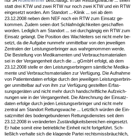
nur 34
Ar­beit­neh­mer
beschäftigt. In der Ret­tungs­wa­che ... sei­en
statt drei KTW und zwei RTW nur noch zwei KTW und ein RTW
ein­ge­setzt wor­den. Am Stand­ort ...-Kli­nik ... sei ab dem
23.12.2008 ne­ben dem NEF noch ein RTW zum Ein­satz ge­
kom­men. Zu­dem sei­en dort Schlafmöglich­kei­ten ge­schaf­fen
wor­den. Le­dig­lich am Stand­ort ... sei durchgängig ein RTW zum
Ein­satz ge­langt. Die Po­si­ti­on des Wach­lei­ters sei nicht mehr be­
setzt, da die Auf­ga­be nun­mehr un­mit­tel­bar von den je­wei­li­gen
Zen­tra­len der Leis­tungs­er­brin­ger aus wahr­ge­nom­men wer­de.
Die Be­stel­lung von Me­di­ka­men­ten und Ver­brauchs­ma­te­ria­li­en
sei in der Ver­gan­gen­heit durch die ... gGmbH er­folgt, ab dem
23.12.2008 stel­le er den Leis­tungs­er­brin­gern sämt­li­che Me­di­ka­
men­te und Ver­brauchs­ma­te­ria­li­en zur Verfügung. Die Auf­nah­me
von Pa­ti­en­ten­da­ten er­fol­ge durch den je­wei­li­gen Leis­tungs­er­brin­
ger un­mit­tel­bar auf von ihm zur Verfügung ge­stell­ten Er­fas­
sungs­geräten und nicht mehr durch hand­schrift­li­che Auf­zeich­
nun­gen wie in der Ver­gan­gen­heit. Die Ab­rech­nung der Ein­satz­
da­ten er­fol­ge durch je­den Leis­tungs­er­brin­ger und nicht mehr
zen­tral am Stand­ort Ret­tungs­wa­che ... Letzt­lich würden die Ein­
satz­mit­tel des bo­den­ge­bun­de­nen Ret­tungs­diens­tes seit dem
23.12.2008 in veränder­ten Zuständig­keits­be­rei­chen ein­ge­setzt.
Er ha­be so­mit ei­ne be­trieb­li­che Ein­heit nicht fort­geführt. Sch­
ließlich ver­hal­te sich die kla­gen­de Par­tei rechts­miss­bräuch­lich,