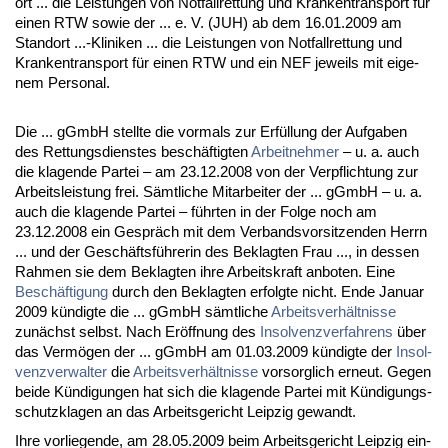
ort ... die Leis­tun­gen von Not­fall­ret­tung und Kran­ken­trans­port für
ei­nen RTW so­wie der ... e. V. (JUH) ab dem 16.01.2009 am
Stand­ort ...-Kli­ni­ken ... die Leis­tun­gen von Not­fall­ret­tung und
Kran­ken­trans­port für ei­nen RTW und ein NEF je­weils mit ei­ge­
nem Per­so­nal.
Die ... gGmbH stell­te die vor­mals zur Erfüllung der Auf­ga­ben
des Ret­tungs­diens­tes beschäftig­ten
Ar­beit­neh­mer
– u. a. auch
die kla­gen­de Par­tei – am 23.12.2008 von der Ver­pflich­tung zur
Ar­beits­leis­tung frei. Sämt­li­che Mit­ar­bei­ter der ... gGmbH – u. a.
auch die kla­gen­de Par­tei – führ­ten in der Fol­ge noch am
23.12.2008 ein Gespräch mit dem Ver­bands­vor­sit­zen­den Herrn
... und der Geschäftsführe­rin des Be­klag­ten Frau ..., in des­sen
Rah­men sie dem Be­klag­ten ih­re Ar­beits­kraft an­bo­ten. Ei­ne
Beschäfti­gung
durch den Be­klag­ten er­folg­te nicht. En­de Ja­nu­ar
2009 kündig­te die ... gGmbH sämt­li­che
Ar­beits­verhält­nis­se
zunächst selbst. Nach Eröff­nung des
In­sol­venz­ver­fah­rens
über
das Vermögen der ... gGmbH am 01.03.2009 kündig­te der
In­sol­
venz­ver­wal­ter
die
Ar­beits­verhält­nis­se
vor­sorg­lich er­neut. Ge­gen
bei­de Kündi­gun­gen hat sich die kla­gen­de Par­tei mit Kündi­gungs­
schutz­kla­gen an das Ar­beits­ge­richt Leip­zig ge­wandt.
Ih­re vor­lie­gen­de, am 28.05.2009 beim Ar­beits­ge­richt Leip­zig ein­