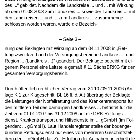
des ...“ ge­bil­det. Nach­dem die Land­krei­se ... und ... mit Wir­kung
ab dem 01.08.2008 zum Land­kreis ... so­wie der Land­kreis ... mit
den Land­krei­sen ... und ... zum Land­kreis ... zu­sam­men­ge­
schlos­sen wor­den wa­ren, wur­de die Be­zeich-
– Sei­te 3 –
nung des Be­klag­ten mit Wir­kung ab dem 04.11.2008 in „Ret­
tungs­zweck­ver­band der Ver­sor­gungs­be­rei­che Land­kreis ... und
Re­gi­on ... (Land­kreis ...)“ geändert. Der Be­klag­te be­treibt mit ei­
ge­nem Per­so­nal ei­ne Leit­stel­le gemäß § 11 Sächs­BRKG für den
ge­sam­ten Ver­sor­gungs­be­reich.
Durch öffent­lich-recht­li­chen Ver­trag vom 24.10./09.11.2006 (An­
la­ge K 1 zur Kla­ge­schrift; Bl. 16 ff. d. A.) über­trug der Be­klag­te
die Leis­tun­gen der Not­fall­ret­tung und des Kran­ken­trans­ports für
den mitt­le­ren Teil des da­ma­li­gen Land­krei­ses ... be­fris­tet für die
Zeit vom 01.01.2007 bis 31.12.2008 auf die DRK Ret­tungs­
dienst, Kran­ken­trans­port und Hilfs­diens­te im ... gGmbH (im Fol­
gen­den: ... gGmbH). Laut Han­dels­re­gis­ter stell­te der bo­den­ge­
bun­de­ne Ret­tungs­dienst nur ei­nes von meh­re­ren Geschäfts­fel­
dern der ... gGmbH dar. Zur Erfüllung der Auf­ga­ben un­ter­hielt die