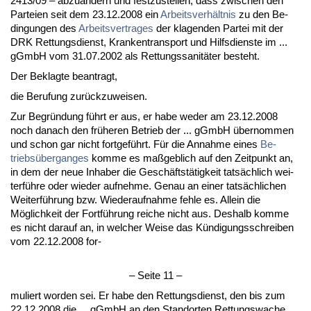
2413/09 – ab­zuändern und fest­zu­stel­len, dass zwi­schen den
Par­tei­en seit dem 23.12.2008 ein
Ar­beits­verhält­nis
zu den Be­
din­gun­gen des
Ar­beits­ver­tra­ges
der kla­gen­den Par­tei mit der
DRK Ret­tungs­dienst, Kran­ken­trans­port und Hilfs­diens­te im ...
gGmbH vom 31.07.2002 als Ret­tungs­sa­nitäter be­steht.
Der Be­klag­te be­an­tragt,
die Be­ru­fung zurück­zu­wei­sen.
Zur Be­gründung führt er aus, er ha­be we­der am 23.12.2008
noch da­nach den frühe­ren Be­trieb der ... gGmbH über­nom­men
und schon gar nicht fort­geführt. Für die An­nah­me ei­nes
Be­
triebsüber­g­an­ges
kom­me es maßgeb­lich auf den Zeit­punkt an,
in dem der neue In­ha­ber die Geschäftstätig­keit tatsächlich wei­
terführe oder wie­der auf­neh­me. Ge­nau an ei­ner tatsächli­chen
Wei­terführung bzw. Wie­der­auf­nah­me feh­le es. Al­lein die
Möglich­keit der Fortführung rei­che nicht aus. Des­halb kom­me
es nicht dar­auf an, in wel­cher Wei­se das Kündi­gungs­schrei­ben
vom 22.12.2008 for-
– Sei­te 11 –
mu­liert wor­den sei. Er ha­be den Ret­tungs­dienst, den bis zum
22.12.2008 die ... gGmbH an den Stand­or­ten Ret­tungs­wa­che ...,