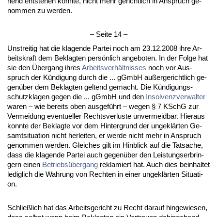
hend ent­ste­hen konn­te, nicht mehr ge­richt­lich in An­spruch ge­
nom­men zu wer­den.
– Sei­te 14 –
Un­strei­tig hat die kla­gen­de Par­tei noch am 23.12.2008 ih­re Ar­
beits­kraft dem Be­klag­ten persönlich an­ge­bo­ten. In der Fol­ge hat
sie den Über­gang ih­res
Ar­beits­verhält­nis­ses
noch vor Aus­
spruch der Kündi­gung durch die ... gGmbH außer­ge­richt­lich ge­
genüber dem Be­klag­ten gel­tend ge­macht. Die Kündi­gungs­
schutz­kla­gen ge­gen die ... gGmbH und den
In­sol­venz­ver­wal­ter
wa­ren – wie be­reits oben aus­geführt – we­gen § 7 KSchG zur
Ver­mei­dung even­tu­el­ler Rechts­ver­lus­te un­ver­meid­bar. Hier­aus
konn­te der Be­klag­te vor dem Hin­ter­grund der un­geklärten Ge­
samt­si­tua­ti­on nicht her­lei­ten, er wer­de nicht mehr in An­spruch
ge­nom­men wer­den. Glei­ches gilt im Hin­blick auf die Tat­sa­che,
dass die kla­gen­de Par­tei auch ge­genüber den Leis­tungs­er­brin­
gern ei­nen
Be­triebsüber­gang
re­kla­miert hat. Auch dies be­inhal­tet
le­dig­lich die Wah­rung von Rech­ten in ei­ner un­geklärten Si­tua­ti­
on.
Sch­ließlich hat das Ar­beits­ge­richt zu Recht dar­auf hin­ge­wie­sen,