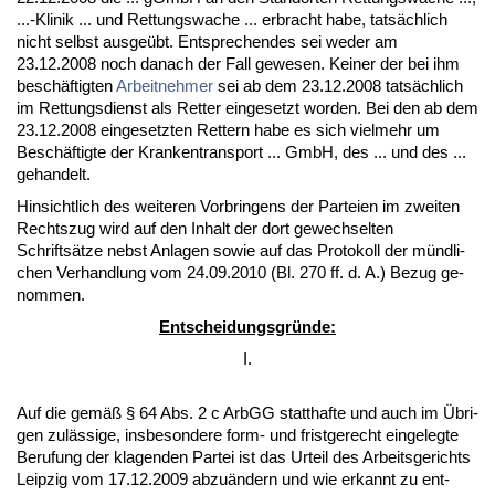
...-Kli­nik ... und Ret­tungs­wa­che ... er­bracht ha­be, tatsächlich
nicht selbst aus­geübt. Ent­spre­chen­des sei we­der am
23.12.2008 noch da­nach der Fall ge­we­sen. Kei­ner der bei ihm
beschäftig­ten
Ar­beit­neh­mer
sei ab dem 23.12.2008 tatsächlich
im Ret­tungs­dienst als Ret­ter ein­ge­setzt wor­den. Bei den ab dem
23.12.2008 ein­ge­setz­ten Ret­tern ha­be es sich viel­mehr um
Beschäftig­te der Kran­ken­trans­port ... GmbH, des ... und des ...
ge­han­delt.
Hin­sicht­lich des wei­te­ren Vor­brin­gens der Par­tei­en im zwei­ten
Rechts­zug wird auf den In­halt der dort ge­wech­sel­ten
Schriftsätze nebst An­la­gen so­wie auf das Pro­to­koll der münd­li­
chen Ver­hand­lung vom 24.09.2010 (Bl. 270 ff. d. A.) Be­zug ge­
nom­men.
Ent­schei­dungs­gründe:
I.
Auf die gemäß § 64 Abs. 2 c ArbGG statt­haf­te und auch im Übri­
gen zulässi­ge, ins­be­son­de­re form- und frist­ge­recht ein­ge­leg­te
Be­ru­fung der kla­gen­den Par­tei ist das Ur­teil des Ar­beits­ge­richts
Leip­zig vom 17.12.2009 ab­zuändern und wie er­kannt zu ent­