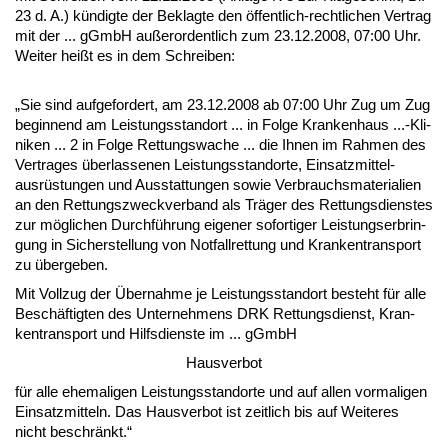
23 d. A.) kündig­te der Be­klag­te den öffent­lich-recht­li­chen Ver­trag
mit der ... gGmbH außer­or­dent­lich zum 23.12.2008, 07:00 Uhr.
Wei­ter heißt es in dem Schrei­ben:
„Sie sind auf­ge­for­dert, am 23.12.2008 ab 07:00 Uhr Zug um Zug
be­gin­nend am Leis­tungs­stand­ort ... in Fol­ge Kran­ken­haus ...-Kli­
ni­ken ... 2 in Fol­ge Ret­tungs­wa­che ... die Ih­nen im Rah­men des
Ver­tra­ges über­las­se­nen Leis­tungs­stand­or­te, Ein­satz­mit­tel­
ausrüstun­gen und Aus­stat­tun­gen so­wie Ver­brauchs­ma­te­ria­li­en
an den Ret­tungs­zweck­ver­band als Träger des Ret­tungs­diens­tes
zur mögli­chen Durchführung ei­ge­ner so­for­ti­ger Leis­tungs­er­brin­
gung in Si­cher­stel­lung von Not­fall­ret­tung und Kran­ken­trans­port
zu über­ge­ben.
Mit Voll­zug der Über­nah­me je Leis­tungs­stand­ort be­steht für al­le
Beschäftig­ten des Un­ter­neh­mens DRK Ret­tungs­dienst, Kran­
ken­trans­port und Hilfs­diens­te im ... gGmbH
Haus­ver­bot
für al­le ehe­ma­li­gen Leis­tungs­stand­or­te und auf al­len vor­ma­li­gen
Ein­satz­mit­teln. Das Haus­ver­bot ist zeit­lich bis auf Wei­te­res
nicht be­schränkt.“