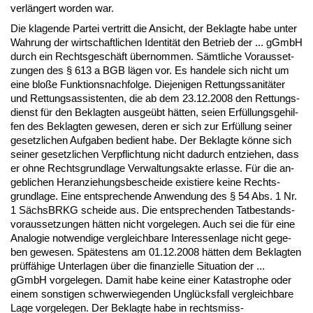
verlängert wor­den war.
Die kla­gen­de Par­tei ver­tritt die An­sicht, der Be­klag­te ha­be un­ter
Wah­rung der wirt­schaft­li­chen Iden­tität den Be­trieb der ... gGmbH
durch ein Rechts­geschäft über­nom­men. Sämt­li­che Vor­aus­set­
zun­gen des § 613 a BGB lägen vor. Es han­de­le sich nicht um
ei­ne bloße Funk­ti­ons­nach­fol­ge. Die­je­ni­gen Ret­tungs­sa­nitäter
und Ret­tungs­as­sis­ten­ten, die ab dem 23.12.2008 den Ret­tungs­
dienst für den Be­klag­ten aus­geübt hätten, sei­en Erfüllungs­ge­hil­
fen des Be­klag­ten ge­we­sen, de­ren er sich zur Erfüllung sei­ner
ge­setz­li­chen Auf­ga­ben be­dient ha­be. Der Be­klag­te könne sich
sei­ner ge­setz­li­chen Ver­pflich­tung nicht da­durch ent­zie­hen, dass
er oh­ne Rechts­grund­la­ge Ver­wal­tungs­ak­te er­las­se. Für die an­
geb­li­chen Her­an­zie­hungs­be­schei­de exis­tie­re kei­ne Rechts­
grund­la­ge. Ei­ne ent­spre­chen­de An­wen­dung des § 54 Abs. 1 Nr.
1 Sächs­BRKG schei­de aus. Die ent­spre­chen­den Tat­be­stands­
vor­aus­set­zun­gen hätten nicht vor­ge­le­gen. Auch sei die für ei­ne
Ana­lo­gie not­wen­di­ge ver­gleich­ba­re In­ter­es­sen­la­ge nicht ge­ge­
ben ge­we­sen. Spätes­tens am 01.12.2008 hätten dem Be­klag­ten
prüffähi­ge Un­ter­la­gen über die fi­nan­zi­el­le Si­tua­ti­on der ...
gGmbH vor­ge­le­gen. Da­mit ha­be kei­ne ei­ner Ka­ta­stro­phe oder
ei­nem sons­ti­gen schwer­wie­gen­den Unglücks­fall ver­gleich­ba­re
La­ge vor­ge­le­gen. Der Be­klag­te ha­be in rechts­miss-