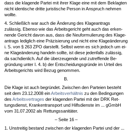
dass die kla­gen­de Par­tei mit ih­rer Kla­ge ei­ne mit dem Be­klag­ten
nicht iden­ti­sche drit­te ju­ris­ti­sche Per­son in An­spruch neh­men
woll­te.
4. Sch­ließlich war auch die Ände­rung des Kla­ge­an­trags
zulässig. Eben­so wie das Ar­beits­ge­richt geht auch das er­ken­
nen­de Ge­richt da­von aus, dass die Neu­for­mu­lie­rung des Kla­ge­
an­trags le­dig­lich ei­ne Präzi­sie­rung und nicht ei­ne Kla­geände­rung
i. S. von § 263 ZPO dar­stellt. Selbst wenn es sich je­doch um ei­
ne Kla­geände­rung han­deln soll­te, ist die­se je­den­falls zulässig,
da sach­dien­lich. Auf die über­zeu­gen­de und zu­tref­fen­de Be­
gründung un­ter I. 4. b) der Ent­schei­dungs­gründe im Ur­teil des
Ar­beits­ge­richts wird Be­zug ge­nom­men.
B.
Die Kla­ge ist auch be­gründet. Zwi­schen den Par­tei­en be­steht
seit dem 23.12.2008 ein
Ar­beits­verhält­nis
zu den Be­din­gun­gen
des
Ar­beits­ver­tra­ges
der kla­gen­den Par­tei mit der DRK Ret­
tungs­dienst, Kran­ken­trans­port und Hilfs­diens­te im ... gGmbH
vom 31.07.2002 als Ret­tungs­sa­nitäter.
– Sei­te 16 –
1. Un­strei­tig be­stand zwi­schen der kla­gen­den Par­tei und der ...