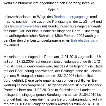
wenn sie nun­mehr ihm ge­genüber ei­nen Über­gang ih­res Ar-
– Sei­te 9 –
beits­verhält­nis­ses im We­ge des
Be­triebsüber­g­an­ges
gel­tend
ma­che, nach­dem sie zu­vor die Kündi­gun­gen der ... gGmbH und
des
In­sol­venz­ver­wal­ters
mit Kündi­gungs­schutz­kla­gen an­ge­grif­
fen ha­be. Darüber hin­aus ha­be die kla­gen­de Par­tei – un­strei­tig –
mit außer­ge­richt­li­chen Schrei­ben Mit­te Fe­bru­ar 2009 auch ge­
genüber den drei Leis­tungs­er­brin­gern ei­nen
Be­triebsüber­gang
re­kla­miert.
Mit sei­nem der kla­gen­den Par­tei am 11.01.2010 zu­ge­stell­ten Ur­
teil vom 17.12.2009, auf des­sen Ent­schei­dungs­gründe (Bl. 172
ff. d. A.) Be­zug ge­nom­men wird, hat das Ar­beits­ge­richt die Kla­ge
mit der Be­gründung ab­ge­wie­sen, der Be­klag­te ha­be die Leis­tun­
gen des Ret­tungs­diens­tes ab dem 23.12.2008 nicht selbst
durch­geführt. Die­se gel­te un­abhängig von der recht­li­chen Be­
wer­tung sei­nes Vor­ge­hens. Hier­ge­gen wen­det sich die kla­gen­de
Par­tei mit ih­rer am 11.02.2010 beim Säch­si­schen Lan­des­ar­
beits­ge­richt ein­ge­gan­ge­nen Be­ru­fung, die sie am 21.04.2010 be­
gründet hat, nach­dem die Frist zur Be­ru­fungs­be­gründung auf ih­
ren am 08.03.2010 ein­ge­gan­ge­nen An­trag bis zum 22.04.2010