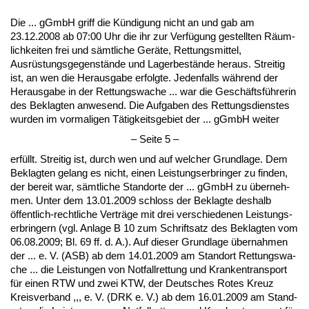
Die ... gGmbH griff die Kündi­gung nicht an und gab am
23.12.2008 ab 07:00 Uhr die ihr zur Verfügung ge­stell­ten Räum­
lich­kei­ten frei und sämt­li­che Geräte, Ret­tungs­mit­tel,
Ausrüstungs­ge­genstände und La­ger­bestände her­aus. Strei­tig
ist, an wen die Her­aus­ga­be er­folg­te. Je­den­falls während der
Her­aus­ga­be in der Ret­tungs­wa­che ... war die Geschäftsführe­rin
des Be­klag­ten an­we­send. Die Auf­ga­ben des Ret­tungs­diens­tes
wur­den im vor­ma­li­gen Tätig­keits­ge­biet der ... gGmbH wei­ter
– Sei­te 5 –
erfüllt. Strei­tig ist, durch wen und auf wel­cher Grund­la­ge. Dem
Be­klag­ten ge­lang es nicht, ei­nen Leis­tungs­er­brin­ger zu fin­den,
der be­reit war, sämt­li­che Stand­or­te der ... gGmbH zu über­neh­
men. Un­ter dem 13.01.2009 schloss der Be­klag­te des­halb
öffent­lich-recht­li­che Verträge mit drei ver­schie­de­nen Leis­tungs­
er­brin­gern (vgl. An­la­ge B 10 zum Schrift­satz des Be­klag­ten vom
06.08.2009; Bl. 69 ff. d. A.). Auf die­ser Grund­la­ge über­nah­men
der ... e. V. (ASB) ab dem 14.01.2009 am Stand­ort Ret­tungs­wa­
che ... die Leis­tun­gen von Not­fall­ret­tung und Kran­ken­trans­port
für ei­nen RTW und zwei KTW, der Deut­sches Ro­tes Kreuz
Kreis­ver­band ,,, e. V. (DRK e. V.) ab dem 16.01.2009 am Stand­