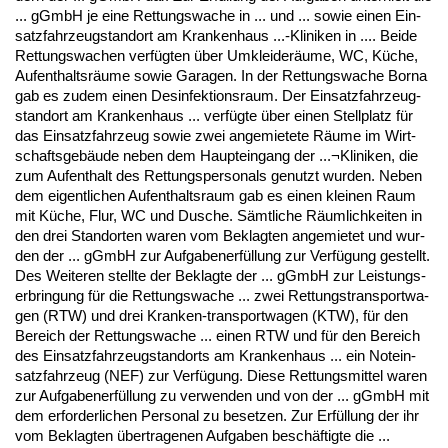
... gGmbH je ei­ne Ret­tungs­wa­che in ... und ... so­wie ei­nen Ein­
satz­fahr­zeug­stand­ort am Kran­ken­haus ...-Kli­ni­ken in .... Bei­de
Ret­tungs­wa­chen verfügten über Um­klei­deräume, WC, Küche,
Auf­ent­haltsräume so­wie Ga­ra­gen. In der Ret­tungs­wa­che Bor­na
gab es zu­dem ei­nen Des­in­fek­ti­ons­raum. Der Ein­satz­fahr­zeug­
stand­ort am Kran­ken­haus ... verfügte über ei­nen Stell­platz für
das Ein­satz­fahr­zeug so­wie zwei an­ge­mie­te­te Räume im Wirt­
schafts­gebäude ne­ben dem Haupt­ein­gang der ...¬Kli­ni­ken, die
zum Auf­ent­halt des Ret­tungs­per­so­nals ge­nutzt wur­den. Ne­ben
dem ei­gent­li­chen Auf­ent­halts­raum gab es ei­nen klei­nen Raum
mit Küche, Flur, WC und Du­sche. Sämt­li­che Räum­lich­kei­ten in
den drei Stand­or­ten wa­ren vom Be­klag­ten an­ge­mie­tet und wur­
den der ... gGmbH zur Auf­ga­ben­erfüllung zur Verfügung ge­stellt.
Des Wei­te­ren stell­te der Be­klag­te der ... gGmbH zur Leis­tungs­
er­brin­gung für die Ret­tungs­wa­che ... zwei Ret­tungs­trans­port­wa­
gen (RTW) und drei Kran­ken-trans­port­wa­gen (KTW), für den
Be­reich der Ret­tungs­wa­che ... ei­nen RTW und für den Be­reich
des Ein­satz­fahr­zeug­stand­orts am Kran­ken­haus ... ein Not­e­in­
satz­fahr­zeug (NEF) zur Verfügung. Die­se Ret­tungs­mit­tel wa­ren
zur Auf­ga­ben­erfüllung zu ver­wen­den und von der ... gGmbH mit
dem er­for­der­li­chen Per­so­nal zu be­set­zen. Zur Erfüllung der ihr
vom Be­klag­ten über­tra­ge­nen Auf­ga­ben beschäftig­te die ...