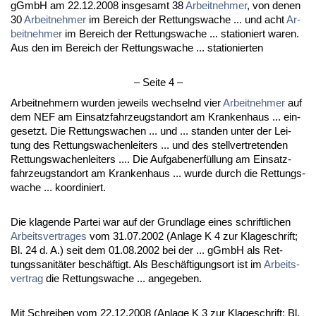
gGmbH am 22.12.2008 ins­ge­samt 38
Ar­beit­neh­mer
, von de­nen
30
Ar­beit­neh­mer
im Be­reich der Ret­tungs­wa­che ... und acht
Ar­
beit­neh­mer
im Be­reich der Ret­tungs­wa­che ... sta­tio­niert wa­ren.
Aus den im Be­reich der Ret­tungs­wa­che ... sta­tio­nier­ten
– Sei­te 4 –
Ar­beit­neh­mern wur­den je­weils wech­selnd vier
Ar­beit­neh­mer
auf
dem NEF am Ein­satz­fahr­zeug­stand­ort am Kran­ken­haus ... ein­
ge­setzt. Die Ret­tungs­wa­chen ... und ... stan­den un­ter der Lei­
tung des Ret­tungs­wa­chen­lei­ters ... und des stell­ver­tre­ten­den
Ret­tungs­wa­chen­lei­ters .... Die Auf­ga­ben­erfüllung am Ein­satz­
fahr­zeug­stand­ort am Kran­ken­haus ... wur­de durch die Ret­tungs­
wa­che ... ko­or­di­niert.
Die kla­gen­de Par­tei war auf der Grund­la­ge ei­nes schrift­li­chen
Ar­beits­ver­tra­ges
vom 31.07.2002 (An­la­ge K 4 zur Kla­ge­schrift;
Bl. 24 d. A.) seit dem 01.08.2002 bei der ... gGmbH als Ret­
tungs­sa­nitäter beschäftigt. Als Beschäfti­gungs­ort ist im
Ar­beits­
ver­trag
die Ret­tungs­wa­che ... an­ge­ge­ben.
Mit Schrei­ben vom 22.12.2008 (An­la­ge K 3 zur Kla­ge­schrift; Bl.