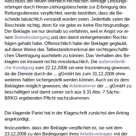
Ab­schluss der neu­en öffent­lich-recht­li­chen Verträge Leis­tungs­
er­brin­ger durch Her­an-zie­hungs­be­schei­de zur Er­brin­gung des
Ret­tungs­diens­tes ver­pflich­tet, wer­de be­strit­ten, dass die Be­
schei­de tatsächlich ver­sandt wor­den sei­en. Je­den­falls sei­en die
Be­schei­de nich­tig, denn für sie ge­be es kei­ne Rechts­grund­la­ge.
Der Be­klag­te sei nur des­halb so ver­fah­ren, weil er Angst vor ei­
nem
Be­triebsüber­gang
und den da­mit ein­her­ge­hen­den Rechts­
fol­gen ge­habt ha­be. Of­fen­sicht­lich ha­be der Be­klag­te ge­glaubt,
auf die­se Wei­se das Tat­be­stands­merk­mal der rechts­geschäft­li­
chen Über­tra­gung aus­he­beln zu können. Das Ver­hal­ten des Be­
klag­ten sei in­so­weit rechts-miss­bräuch­lich. Die
außer­or­dent­li­
che Kündi­gung
vom 22.12.2008 sei ei­ne Ins­ze­nie­rung ge­we­sen,
da die Diens­te durch die ... gGmbH bis zum 31.12.2008 oh­ne
wei­te­res hätten si­cher­ge­stellt wer­den können. Auch sei es dem
Be­klag­ten möglich ge­we­sen, die
Ar­beit­neh­mer
der ... gGmbH zu
beschäfti­gen und da­mit sei­ner sich aus § 31 Abs. 7 Sächs­
BRKG er­ge­ben­den Pflicht nach­zu­kom­men.
Die kla­gen­de Par­tei hat in der Kla­ge­schrift zunächst den An­trag
an­gekündigt,
fest­zu­stel­len, dass der Be­klag­te ver­pflich­tet ist, sie seit dem
23.12.2008 zu den Be­din­gun­gen ih­res
Ar­beits­ver­tra­ges
mit der