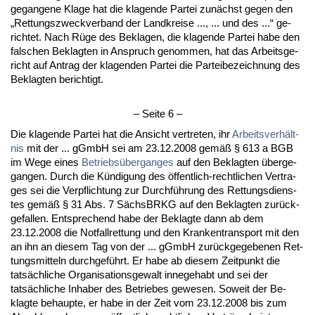
ge­gan­ge­ne Kla­ge hat die kla­gen­de Par­tei zunächst ge­gen den
„Ret­tungs­zweck­ver­band der Land­krei­se ..., ... und des ...“ ge­
rich­tet. Nach Rüge des Be­kla­gen, die kla­gen­de Par­tei ha­be den
fal­schen Be­klag­ten in An­spruch ge­nom­men, hat das Ar­beits­ge­
richt auf An­trag der kla­gen­den Par­tei die Par­tei­be­zeich­nung des
Be­klag­ten be­rich­tigt.
– Sei­te 6 –
Die kla­gen­de Par­tei hat die An­sicht ver­tre­ten, ihr
Ar­beits­verhält­
nis
mit der ... gGmbH sei am 23.12.2008 gemäß § 613 a BGB
im We­ge ei­nes
Be­triebsüber­g­an­ges
auf den Be­klag­ten über­ge­
gan­gen. Durch die Kündi­gung des öffent­lich-recht­li­chen Ver­tra­
ges sei die Ver­pflich­tung zur Durchführung des Ret­tungs­diens­
tes gemäß § 31 Abs. 7 Sächs­BRKG auf den Be­klag­ten zurück­
ge­fal­len. Ent­spre­chend ha­be der Be­klag­te dann ab dem
23.12.2008 die Not­fall­ret­tung und den Kran­ken­trans­port mit den
an ihn an die­sem Tag von der ... gGmbH zurück­ge­ge­be­nen Ret­
tungs­mit­teln durch­geführt. Er ha­be ab die­sem Zeit­punkt die
tatsächli­che Or­ga­ni­sa­ti­ons­ge­walt in­ne­ge­habt und sei der
tatsächli­che In­ha­ber des Be­trie­bes ge­we­sen. So­weit der Be­
klag­te be­haup­te, er ha­be in der Zeit vom 23.12.2008 bis zum