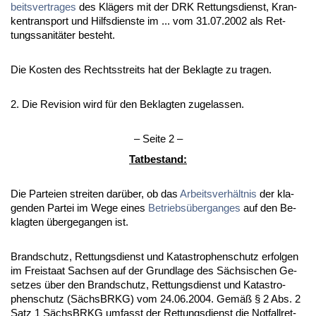
beits­ver­tra­ges
des Klägers mit der DRK Ret­tungs­dienst, Kran­
ken­trans­port und Hilfs­diens­te im ... vom 31.07.2002 als Ret­
tungs­sa­nitäter be­steht.
Die Kos­ten des Rechts­streits hat der Be­klag­te zu tra­gen.
2. Die Re­vi­si­on wird für den Be­klag­ten zu­ge­las­sen.
– Sei­te 2 –
Tat­be­stand:
Die Par­tei­en strei­ten darüber, ob das
Ar­beits­verhält­nis
der kla­
gen­den Par­tei im We­ge ei­nes
Be­triebsüber­g­an­ges
auf den Be­
klag­ten über­ge­gan­gen ist.
Brand­schutz, Ret­tungs­dienst und Ka­ta­stro­phen­schutz er­fol­gen
im Frei­staat Sach­sen auf der Grund­la­ge des Säch­si­schen Ge­
set­zes über den Brand­schutz, Ret­tungs­dienst und Ka­ta­stro­
phen­schutz (Sächs­BRKG) vom 24.06.2004. Gemäß § 2 Abs. 2
Satz 1 Sächs­BRKG um­fasst der Ret­tungs­dienst die Not­fall­ret­