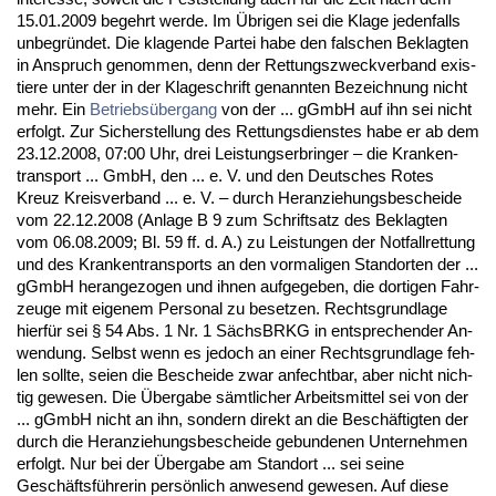
15.01.2009 be­gehrt wer­de. Im Übri­gen sei die Kla­ge je­den­falls
un­be­gründet. Die kla­gen­de Par­tei ha­be den fal­schen Be­klag­ten
in An­spruch ge­nom­men, denn der Ret­tungs­zweck­ver­band exis­
tie­re un­ter der in der Kla­ge­schrift ge­nann­ten Be­zeich­nung nicht
mehr. Ein
Be­triebsüber­gang
von der ... gGmbH auf ihn sei nicht
er­folgt. Zur Si­cher­stel­lung des Ret­tungs­diens­tes ha­be er ab dem
23.12.2008, 07:00 Uhr, drei Leis­tungs­er­brin­ger – die Kran­ken­
trans­port ... GmbH, den ... e. V. und den Deut­sches Ro­tes
Kreuz Kreis­ver­band ... e. V. – durch Her­an­zie­hungs­be­schei­de
vom 22.12.2008 (An­la­ge B 9 zum Schrift­satz des Be­klag­ten
vom 06.08.2009; Bl. 59 ff. d. A.) zu Leis­tun­gen der Not­fall­ret­tung
und des Kran­ken­trans­ports an den vor­ma­li­gen Stand­or­ten der ...
gGmbH her­an­ge­zo­gen und ih­nen auf­ge­ge­ben, die dor­ti­gen Fahr­
zeu­ge mit ei­ge­nem Per­so­nal zu be­set­zen. Rechts­grund­la­ge
hierfür sei § 54 Abs. 1 Nr. 1 Sächs­BRKG in ent­spre­chen­der An­
wen­dung. Selbst wenn es je­doch an ei­ner Rechts­grund­la­ge feh­
len soll­te, sei­en die Be­schei­de zwar an­fecht­bar, aber nicht nich­
tig ge­we­sen. Die Überg­a­be sämt­li­cher Ar­beits­mit­tel sei von der
... gGmbH nicht an ihn, son­dern di­rekt an die Beschäftig­ten der
durch die Her­an­zie­hungs­be­schei­de ge­bun­de­nen Un­ter­neh­men
er­folgt. Nur bei der Überg­a­be am Stand­ort ... sei sei­ne
Geschäftsführe­rin persönlich an­we­send ge­we­sen. Auf die­se