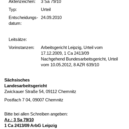
Akten­zeichen:
3 Sa 79/10
Typ:
Urteil
Ent­scheid­ungs­
24.09.2010
datum:
Leit­sätze:
Vor­ins­tan­zen:
Arbeitsgericht Leipzig, Urteil vom
17.12.2009, 1 Ca 2413/09
Nachgehend Bundesarbeitsgericht, Urteil
vom 10.05.2012, 8 AZR 639/10
Säch­si­sches
Lan­des­ar­beits­ge­richt
Zwi­ckau­er Straße 54, 09112 Chem­nitz
Post­fach 7 04, 09007 Chem­nitz
Bit­te bei al­len Schrei­ben an­ge­ben:
Az.: 3 Sa 79/10
1 Ca 2413/09 ArbG Leip­zig