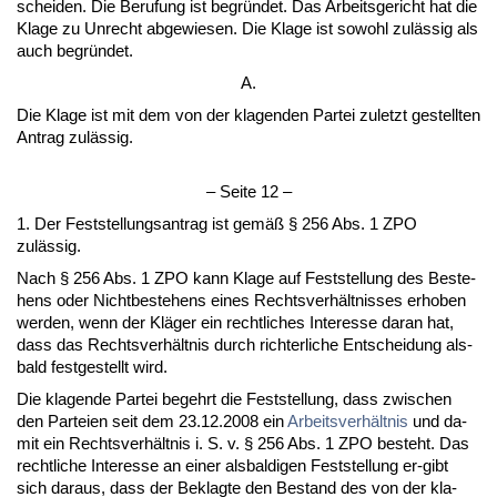
schei­den. Die Be­ru­fung ist be­gründet. Das Ar­beits­ge­richt hat die
Kla­ge zu Un­recht ab­ge­wie­sen. Die Kla­ge ist so­wohl zulässig als
auch be­gründet.
A.
Die Kla­ge ist mit dem von der kla­gen­den Par­tei zu­letzt ge­stell­ten
An­trag zulässig.
– Sei­te 12 –
1. Der Fest­stel­lungs­an­trag ist gemäß § 256 Abs. 1 ZPO
zulässig.
Nach § 256 Abs. 1 ZPO kann Kla­ge auf Fest­stel­lung des Be­ste­
hens oder Nicht­be­ste­hens ei­nes Rechts­verhält­nis­ses er­ho­ben
wer­den, wenn der Kläger ein recht­li­ches In­ter­es­se dar­an hat,
dass das Rechts­verhält­nis durch rich­ter­li­che Ent­schei­dung als­
bald fest­ge­stellt wird.
Die kla­gen­de Par­tei be­gehrt die Fest­stel­lung, dass zwi­schen
den Par­tei­en seit dem 23.12.2008 ein
Ar­beits­verhält­nis
und da­
mit ein Rechts­verhält­nis i. S. v. § 256 Abs. 1 ZPO be­steht. Das
recht­li­che In­ter­es­se an ei­ner als­bal­di­gen Fest­stel­lung er-gibt
sich dar­aus, dass der Be­klag­te den Be­stand des von der kla­