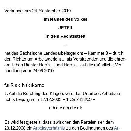
Verkündet am 24. Sep­tem­ber 2010
Im Na­men des Vol­kes
UR­TEIL
In dem Rechts­streit
...
hat das Säch­si­sche Lan­des­ar­beits­ge­richt – Kam­mer 3 – durch
den Rich­ter am Ar­beits­ge­richt ... als Vor­sit­zen­den und die eh­ren­
amt­li­chen Rich­ter Herrn ... und Herrn ... auf die münd­li­che Ver­
hand­lung vom 24.09.2010
für
R e c h t
er­kannt:
1. Auf die Be­ru­fung des Klägers wird das Ur­teil des Ar­beits­ge­
richts Leip­zig vom 17.12.2009 – 1 Ca 2413/09 –
a b g e ä n d e r t:
Es wird fest­ge­stellt, dass zwi­schen den Par­tei­en seit dem
23.12.2008 ein
Ar­beits­verhält­nis
zu den Be­din­gun­gen des
Ar­