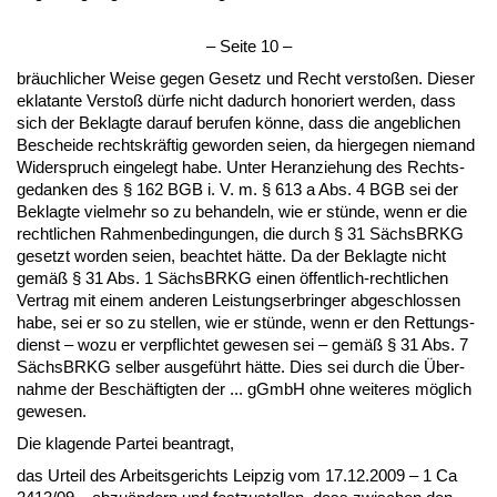
– Sei­te 10 –
bräuch­li­cher Wei­se ge­gen Ge­setz und Recht ver­s­toßen. Die­ser
ekla­tan­te Ver­s­toß dürfe nicht da­durch ho­no­riert wer­den, dass
sich der Be­klag­te dar­auf be­ru­fen könne, dass die an­geb­li­chen
Be­schei­de rechts­kräftig ge­wor­den sei­en, da hier­ge­gen nie­mand
Wi­der­spruch ein­ge­legt ha­be. Un­ter Her­an­zie­hung des Rechts­
ge­dan­ken des § 162 BGB i. V. m. § 613 a Abs. 4 BGB sei der
Be­klag­te viel­mehr so zu be­han­deln, wie er stünde, wenn er die
recht­li­chen Rah­men­be­din­gun­gen, die durch § 31 Sächs­BRKG
ge­setzt wor­den sei­en, be­ach­tet hätte. Da der Be­klag­te nicht
gemäß § 31 Abs. 1 Sächs­BRKG ei­nen öffent­lich-recht­li­chen
Ver­trag mit ei­nem an­de­ren Leis­tungs­er­brin­ger ab­ge­schlos­sen
ha­be, sei er so zu stel­len, wie er stünde, wenn er den Ret­tungs­
dienst – wo­zu er ver­pflich­tet ge­we­sen sei – gemäß § 31 Abs. 7
Sächs­BRKG sel­ber aus­geführt hätte. Dies sei durch die Über­
nah­me der Beschäftig­ten der ... gGmbH oh­ne wei­te­res möglich
ge­we­sen.
Die kla­gen­de Par­tei be­an­tragt,
das Ur­teil des Ar­beits­ge­richts Leip­zig vom 17.12.2009 – 1 Ca