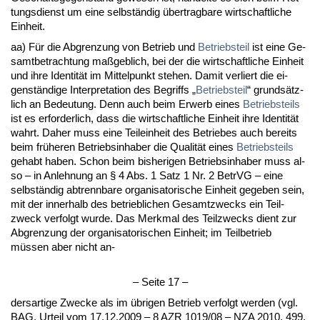
tungs­dienst um ei­ne selbständig über­trag­ba­re wirt­schaft­li­che
Ein­heit.
aa) Für die Ab­gren­zung von Be­trieb und
Be­triebs­teil
ist ei­ne Ge­
samt­be­trach­tung maßgeb­lich, bei der die wirt­schaft­li­che Ein­heit
und ih­re Iden­tität im Mit­tel­punkt ste­hen. Da­mit ver­liert die ei­
genständi­ge In­ter­pre­ta­ti­on des Be­griffs „
Be­triebs­teil
“ grundsätz­
lich an Be­deu­tung. Denn auch beim Er­werb ei­nes
Be­triebs­teils
ist es er­for­der­lich, dass die wirt­schaft­li­che Ein­heit ih­re Iden­tität
wahrt. Da­her muss ei­ne Teil­ein­heit des Be­trie­bes auch be­reits
beim frühe­ren Be­triebs­in­ha­ber die Qua­lität ei­nes
Be­triebs­teils
ge­habt ha­ben. Schon beim bis­he­ri­gen Be­triebs­in­ha­ber muss al­
so – in An­leh­nung an § 4 Abs. 1 Satz 1 Nr. 2 Be­trVG – ei­ne
selbständig ab­trenn­ba­re or­ga­ni­sa­to­ri­sche Ein­heit ge­ge­ben sein,
mit der in­ner­halb des be­trieb­li­chen Ge­samt­zwecks ein Teil­
zweck ver­folgt wur­de. Das Merk­mal des Teil­zwecks dient zur
Ab­gren­zung der or­ga­ni­sa­to­ri­schen Ein­heit; im Teil­be­trieb
müssen aber nicht an-
– Sei­te 17 –
ders­ar­ti­ge Zwe­cke als im übri­gen Be­trieb ver­folgt wer­den (vgl.
BAG, Ur­teil vom 17.12.2009 – 8 AZR 1019/08 – NZA 2010, 499,