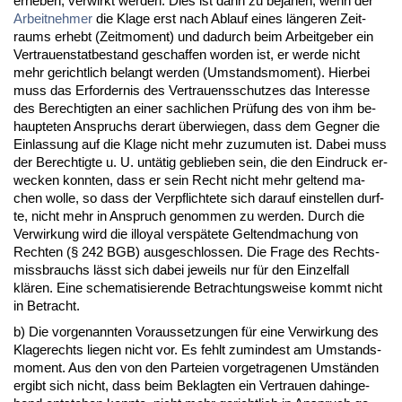
er­he­ben, ver­wirkt wer­den. Dies ist dann zu be­ja­hen, wenn der
Ar­beit­neh­mer
die Kla­ge erst nach Ab­lauf ei­nes länge­ren Zeit­
raums er­hebt (Zeit­mo­ment) und da­durch beim Ar­beit­ge­ber ein
Ver­trau­en­stat­be­stand ge­schaf­fen wor­den ist, er wer­de nicht
mehr ge­richt­lich be­langt wer­den (Um­stands­mo­ment). Hier­bei
muss das Er­for­der­nis des Ver­trau­ens­schut­zes das In­ter­es­se
des Be­rech­tig­ten an ei­ner sach­li­chen Prüfung des von ihm be­
haup­te­ten An­spruchs der­art über­wie­gen, dass dem Geg­ner die
Ein­las­sung auf die Kla­ge nicht mehr zu­zu­mu­ten ist. Da­bei muss
der Be­rech­tig­te u. U. untätig ge­blie­ben sein, die den Ein­druck er­
we­cken konn­ten, dass er sein Recht nicht mehr gel­tend ma­
chen wol­le, so dass der Ver­pflich­te­te sich dar­auf ein­stel­len durf­
te, nicht mehr in An­spruch ge­nom­men zu wer­den. Durch die
Ver­wir­kung wird die il­loy­al ver­späte­te Gel­tend­ma­chung von
Rech­ten (§ 242 BGB) aus­ge­schlos­sen. Die Fra­ge des Rechts­
miss­brauchs lässt sich da­bei je­weils nur für den Ein­zel­fall
klären. Ei­ne sche­ma­ti­sie­ren­de Be­trach­tungs­wei­se kommt nicht
in Be­tracht.
b) Die vor­ge­nann­ten Vor­aus­set­zun­gen für ei­ne Ver­wir­kung des
Kla­ge­rechts lie­gen nicht vor. Es fehlt zu­min­dest am Um­stands­
mo­ment. Aus den von den Par­tei­en vor­ge­tra­ge­nen Umständen
er­gibt sich nicht, dass beim Be­klag­ten ein Ver­trau­en da­hin­ge­