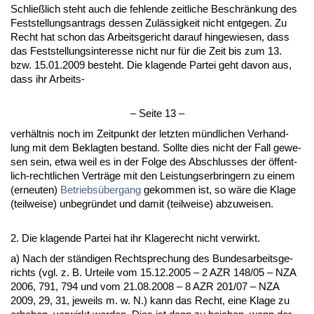
Sch­ließlich steht auch die feh­len­de zeit­li­che Be­schränkung des
Fest­stel­lungs­an­trags des­sen Zulässig­keit nicht ent­ge­gen. Zu
Recht hat schon das Ar­beits­ge­richt dar­auf hin­ge­wie­sen, dass
das Fest­stel­lungs­in­ter­es­se nicht nur für die Zeit bis zum 13.
bzw. 15.01.2009 be­steht. Die kla­gen­de Par­tei geht da­von aus,
dass ihr Ar­beits-
– Sei­te 13 –
verhält­nis noch im Zeit­punkt der letz­ten münd­li­chen Ver­hand­
lung mit dem Be­klag­ten be­stand. Soll­te dies nicht der Fall ge­we­
sen sein, et­wa weil es in der Fol­ge des Ab­schlus­ses der öffent­
lich-recht­li­chen Verträge mit den Leis­tungs­er­brin­gern zu ei­nem
(er­neu­ten)
Be­triebsüber­gang
ge­kom­men ist, so wäre die Kla­ge
(teil­wei­se) un­be­gründet und da­mit (teil­wei­se) ab­zu­wei­sen.
2. Die kla­gen­de Par­tei hat ihr Kla­ge­recht nicht ver­wirkt.
a) Nach der ständi­gen Recht­spre­chung des Bun­des­ar­beits­ge­
richts (vgl. z. B. Ur­tei­le vom 15.12.2005 – 2 AZR 148/05 – NZA
2006, 791, 794 und vom 21.08.2008 – 8 AZR 201/07 – NZA
2009, 29, 31, je­weils m. w. N.) kann das Recht, ei­ne Kla­ge zu