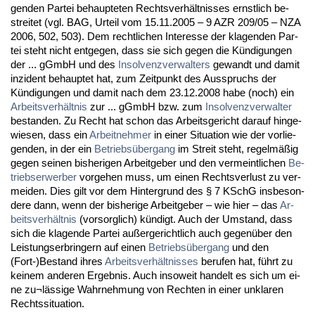
gen­den Par­tei be­haup­te­ten Rechts­verhält­nis­ses ernst­lich be­
strei­tet (vgl. BAG, Ur­teil vom 15.11.2005 – 9 AZR 209/05 – NZA
2006, 502, 503). Dem recht­li­chen In­ter­es­se der kla­gen­den Par­
tei steht nicht ent­ge­gen, dass sie sich ge­gen die Kündi­gun­gen
der ... gGmbH und des
In­sol­venz­ver­wal­ters
ge­wandt und da­mit
in­zi­dent be­haup­tet hat, zum Zeit­punkt des Aus­spruchs der
Kündi­gun­gen und da­mit nach dem 23.12.2008 ha­be (noch) ein
Ar­beits­verhält­nis
zur ... gGmbH bzw. zum
In­sol­venz­ver­wal­ter
be­stan­den. Zu Recht hat schon das Ar­beits­ge­richt dar­auf hin­ge­
wie­sen, dass ein
Ar­beit­neh­mer
in ei­ner Si­tua­ti­on wie der vor­lie­
gen­den, in der ein
Be­triebsüber­gang
im Streit steht, re­gelmäßig
ge­gen sei­nen bis­he­ri­gen Ar­beit­ge­ber und den ver­meint­li­chen
Be­
triebs­er­wer­ber
vor­ge­hen muss, um ei­nen Rechts­ver­lust zu ver­
mei­den. Dies gilt vor dem Hin­ter­grund des § 7 KSchG ins­be­son­
de­re dann, wenn der bis­he­ri­ge Ar­beit­ge­ber – wie hier – das
Ar­
beits­verhält­nis
(vor­sorg­lich) kündigt. Auch der Um­stand, dass
sich die kla­gen­de Par­tei außer­ge­richt­lich auch ge­genüber den
Leis­tungs­er­brin­gern auf ei­nen
Be­triebsüber­gang
und den
(Fort-)Be­stand ih­res
Ar­beits­verhält­nis­ses
be­ru­fen hat, führt zu
kei­nem an­de­ren Er­geb­nis. Auch in­so­weit han­delt es sich um ei­
ne zu¬lässi­ge Wahr­neh­mung von Rech­ten in ei­ner un­kla­ren
Rechts­si­tua­ti­on.