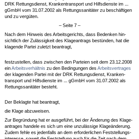
DRK Ret­tungs­dienst, Kran­ken­trans­port und Hilfs­diens­te im ...
gGmbH vom 31.07.2002 als Ret­tungs­sa­nitäter zu beschäfti­gen
und zu vergüten.
– Sei­te 7 –
Nach dem Hin­weis des Ar­beits­ge­richts, dass Be­den­ken hin­
sicht­lich der Zulässig­keit des Kla­ge­an­trags bestünden, hat die
kla­gen­de Par­tei zu­letzt be­an­tragt,
fest­zu­stel­len, dass zwi­schen den Par­tei­en seit dem 23.12.2008
ein
Ar­beits­verhält­nis
zu den Be­din­gun­gen des
Ar­beits­ver­tra­ges
der kla­gen­den Par­tei mit der DRK Ret­tungs­dienst, Kran­ken­
trans­port und Hilfs­diens­te im ... gGmbH vom 31.07.2002 als
Ret­tungs­sa­nitäter be­steht.
Der Be­klag­te hat be­an­tragt,
die Kla­ge ab­zu­wei­sen.
Zur Be­gründung hat er aus­geführt, bei der Ände­rung des Kla­ge­
an­tra­ges han­de­le es sich um ei­ne un­zulässi­ge Kla­geände­rung.
Zu­dem feh­le es je­den­falls an dem er­for­der­li­chen Fest­stel­lungs­
in­ter­es­se, so­weit die Fest­stel­lung auch für die Zeit nach dem