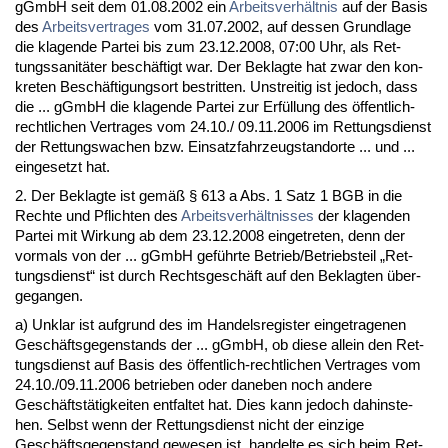
gGmbH seit dem 01.08.2002 ein
Ar­beits­verhält­nis
auf der Ba­sis
des
Ar­beits­ver­tra­ges
vom 31.07.2002, auf des­sen Grund­la­ge
die kla­gen­de Par­tei bis zum 23.12.2008, 07:00 Uhr, als Ret­
tungs­sa­nitäter beschäftigt war. Der Be­klag­te hat zwar den kon­
kre­ten Beschäfti­gungs­ort be­strit­ten. Un­strei­tig ist je­doch, dass
die ... gGmbH die kla­gen­de Par­tei zur Erfüllung des öffent­lich-
recht­li­chen Ver­tra­ges vom 24.10./ 09.11.2006 im Ret­tungs­dienst
der Ret­tungs­wa­chen bzw. Ein­satz­fahr­zeug­stand­or­te ... und ...
ein­ge­setzt hat.
2. Der Be­klag­te ist gemäß § 613 a Abs. 1 Satz 1 BGB in die
Rech­te und Pflich­ten des
Ar­beits­verhält­nis­ses
der kla­gen­den
Par­tei mit Wir­kung ab dem 23.12.2008 ein­ge­tre­ten, denn der
vor­mals von der ... gGmbH geführ­te Be­trieb/Be­triebs­teil „Ret­
tungs­dienst“ ist durch Rechts­geschäft auf den Be­klag­ten über­
ge­gan­gen.
a) Un­klar ist auf­grund des im Han­dels­re­gis­ter ein­ge­tra­ge­nen
Geschäfts­ge­gen­stands der ... gGmbH, ob die­se al­lein den Ret­
tungs­dienst auf Ba­sis des öffent­lich-recht­li­chen Ver­tra­ges vom
24.10./09.11.2006 be­trie­ben oder da­ne­ben noch an­de­re
Geschäftstätig­kei­ten ent­fal­tet hat. Dies kann je­doch da­hin­ste­
hen. Selbst wenn der Ret­tungs­dienst nicht der ein­zi­ge
Geschäfts­ge­gen­stand ge­we­sen ist, han­del­te es sich beim Ret­