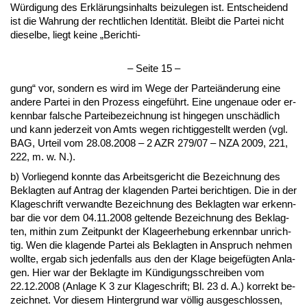
Würdi­gung des Erklärungs­in­halts bei­zu­le­gen ist. Ent­schei­dend
ist die Wah­rung der recht­li­chen Iden­tität. Bleibt die Par­tei nicht
die­sel­be, liegt kei­ne „Be­rich­ti-
– Sei­te 15 –
gung“ vor, son­dern es wird im We­ge der Par­teiände­rung ei­ne
an­de­re Par­tei in den Pro­zess ein­geführt. Ei­ne un­ge­naue oder er­
kenn­bar fal­sche Par­tei­be­zeich­nung ist hin­ge­gen unschädlich
und kann je­der­zeit von Amts we­gen rich­tig­ge­stellt wer­den (vgl.
BAG, Ur­teil vom 28.08.2008 – 2 AZR 279/07 – NZA 2009, 221,
222, m. w. N.).
b) Vor­lie­gend konn­te das Ar­beits­ge­richt die Be­zeich­nung des
Be­klag­ten auf An­trag der kla­gen­den Par­tei be­rich­ti­gen. Die in der
Kla­ge­schrift ver­wand­te Be­zeich­nung des Be­klag­ten war er­kenn­
bar die vor dem 04.11.2008 gel­ten­de Be­zeich­nung des Be­klag­
ten, mit­hin zum Zeit­punkt der Kla­ge­er­he­bung er­kenn­bar un­rich­
tig. Wen die kla­gen­de Par­tei als Be­klag­ten in An­spruch neh­men
woll­te, er­gab sich je­den­falls aus den der Kla­ge bei­gefügten An­la­
gen. Hier war der Be­klag­te im Kündi­gungs­schrei­ben vom
22.12.2008 (An­la­ge K 3 zur Kla­ge­schrift; Bl. 23 d. A.) kor­rekt be­
zeich­net. Vor die­sem Hin­ter­grund war völlig aus­ge­schlos­sen,