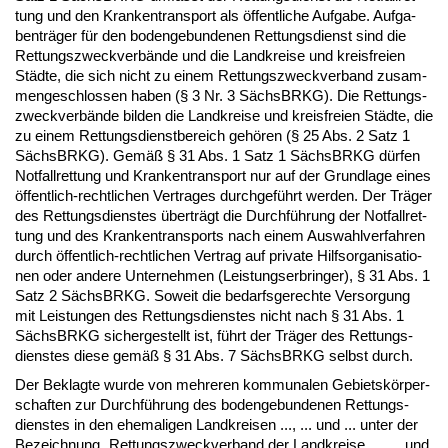
tung und den Kran­ken­trans­port als öffent­li­che Auf­ga­be. Auf­ga­
ben­träger für den bo­den­ge­bun­de­nen Ret­tungs­dienst sind die
Ret­tungs­zweck­verbände und die Land­krei­se und kreis­frei­en
Städte, die sich nicht zu ei­nem Ret­tungs­zweck­ver­band zu­sam­
men­ge­schlos­sen ha­ben (§ 3 Nr. 3 Sächs­BRKG). Die Ret­tungs­
zweck­verbände bil­den die Land­krei­se und kreis­frei­en Städte, die
zu ei­nem Ret­tungs­dienst­be­reich gehören (§ 25 Abs. 2 Satz 1
Sächs­BRKG). Gemäß § 31 Abs. 1 Satz 1 Sächs­BRKG dürfen
Not­fall­ret­tung und Kran­ken­trans­port nur auf der Grund­la­ge ei­nes
öffent­lich-recht­li­chen Ver­tra­ges durch­geführt wer­den. Der Träger
des Ret­tungs­diens­tes überträgt die Durchführung der Not­fall­ret­
tung und des Kran­ken­trans­ports nach ei­nem Aus­wahl­ver­fah­ren
durch öffent­lich-recht­li­chen Ver­trag auf pri­va­te Hilfs­or­ga­ni­sa­tio­
nen oder an­de­re Un­ter­neh­men (Leis­tungs­er­brin­ger), § 31 Abs. 1
Satz 2 Sächs­BRKG. So­weit die be­darfs­ge­rech­te Ver­sor­gung
mit Leis­tun­gen des Ret­tungs­diens­tes nicht nach § 31 Abs. 1
Sächs­BRKG si­cher­ge­stellt ist, führt der Träger des Ret­tungs­
diens­tes die­se gemäß § 31 Abs. 7 Sächs­BRKG selbst durch.
Der Be­klag­te wur­de von meh­re­ren kom­mu­na­len Ge­bietskörper­
schaf­ten zur Durchführung des bo­den­ge­bun­de­nen Ret­tungs­
diens­tes in den ehe­ma­li­gen Land­krei­sen ..., ... und ... un­ter der
Be­zeich­nung „Ret­tungs­zweck­ver­band der Land­krei­se ..., ... und