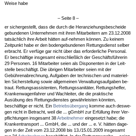
Wei­se ha­be
– Sei­te 8 –
er si­cher­ge­stellt, dass die durch die Her­an­zie­hungs­be­schei­de
ge­bun­de­nen Un­ter­neh­men mit ih­ren Mit­ar­bei­tern am 23.12.2008
tatsächlich ih­re Ar­beit hätten auf-neh­men können. Zu kei­nem
Zeit­punkt ha­be er den bo­den­ge­bun­de­nen Ret­tungs­dienst sel­ber
er­bracht. Er verfüge gar nicht über das er­for­der­li­che Per­so­nal.
Er beschäfti­ge ins­ge­samt ein­sch­ließlich der Geschäftsführe­rin
29 Per­so­nen. 16 Mit­ar­bei­ter sei­en als Dis­po­nen­ten in der Leit­
stel­le beschäftigt. Die übri­gen Mit­ar­bei­ter sei­en mit der
Gebühren­ab­rech­nung, Auf­ga­ben der tech­ni­schen und ma­te­ri­el­
len Si­cher­stel­lung so­wie all­ge­mei­nen Ver­wal­tungs­auf­ga­ben be­
traut. Ret­tungs­as­sis­ten­ten, Ret­tungs­sa­nitäter, Ret­tungs­hel­fer,
Kran­ken­wa­gen­fah­rer und Wach­lei­ter, die die prak­ti­sche
Ausübung des Ret­tungs­diens­tes gewähr­leis­ten könn­ten,
beschäfti­ge er nicht. Ein
Be­triebsüber­gang
kom­me auch des­we­
gen nicht in Be­tracht, weil die ... gGmbH zur Erfüllung ih­rer Ver­
pflich­tun­gen ins­ge­samt 38
Ar­beit­neh­mer
ein­ge­setzt ha­be; die
Kran­ken­trans­port ... GmbH, die ... und der ... e. V. hätten da­ge­
gen in der Zeit vom 23.12.2008 bis 13./15.01.2009 ins­ge­samt