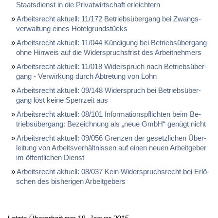
Staats­dienst in die Pri­vat­wirt­schaft er­leich­tern
Ar­beits­recht ak­tu­ell: 11/172 Be­triebs­über­gang bei Zwangs­
ver­wal­tung ei­nes Ho­tel­grund­stücks
Ar­beits­recht ak­tu­ell: 11/044 Kün­di­gung bei Be­triebs­über­gang
oh­ne Hin­weis auf die Wi­der­spruchs­frist des Ar­beit­neh­mers
Ar­beits­recht ak­tu­ell: 11/018 Wi­der­spruch nach Be­triebs­über­
gang - Ver­wir­kung durch Ab­tre­tung von Lohn
Ar­beits­recht ak­tu­ell: 09/148 Wi­der­spruch bei Be­triebs­über­
gang löst kei­ne Sperr­zeit aus
Ar­beits­recht ak­tu­ell: 08/101 In­for­ma­ti­ons­pflich­ten beim Be­
triebs­über­gang: Be­zeich­nung als „neue GmbH“ ge­nügt nicht
Ar­beits­recht ak­tu­ell: 09/056 Gren­zen der ge­setz­li­chen Über­
lei­tung von Ar­beits­ver­hält­nis­sen auf ei­nen neu­en Ar­beit­ge­ber
im öf­fent­li­chen Dienst
Ar­beits­recht ak­tu­ell: 08/037 Kein Wi­der­spruchs­recht bei Er­lö­
schen des bis­he­ri­gen Ar­beit­ge­bers