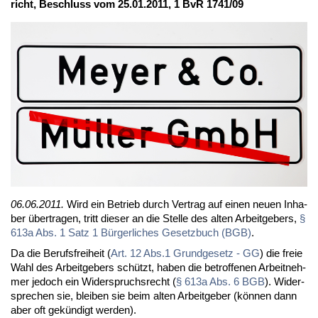
richt, Be­schluss vom 25.01.2011, 1 BvR 1741/09
06.06.2011.
Wird ein Be­trieb durch Ver­trag auf ei­nen neu­en In­ha­
ber über­tra­gen, tritt die­ser an die Stel­le des al­ten Ar­beit­ge­bers,
§
613a Abs. 1 Satz 1 Bür­ger­li­ches Ge­setz­buch (BGB)
.
Da die Be­rufs­frei­heit (
Art. 12 Abs.1 Grund­ge­setz - GG
) die freie
Wahl des Ar­beit­ge­bers schützt, ha­ben die be­trof­fe­nen Ar­beit­neh­
mer je­doch ein Wi­der­spruchs­recht (
§ 613a Abs. 6 BGB
). Wi­der­
spre­chen sie, blei­ben sie beim al­ten Ar­beit­ge­ber (kön­nen dann
aber oft ge­kün­digt wer­den).