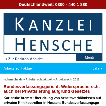
Deutschlandweit:
0800 - 440 1 880
Menü
» Zur Desktop-Ansicht
Arbeitsrecht aktuell
Jahr
m.hensche.de
>
Arbeitsrecht aktuell
>
Arbeitsrecht 2011
Bun­des­ver­fas­sungs­ge­richt: Wi­der­spruchs­recht
auch bei Pri­va­ti­sie­rung auf­grund Ge­set­zes
Karls­ru­he bremst Über­lei­tung von Ar­beits­ver­hält­nis­sen auf
pri­va­ten Kli­nik­be­trei­ber in Hes­sen: Bun­des­ver­fas­sungs­ge­