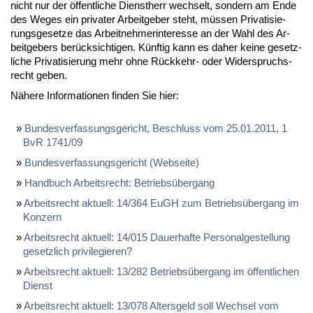
nicht nur der öf­fent­li­che Dienst­herr wech­selt, son­dern am En­de
des We­ges ein pri­va­ter Ar­beit­ge­ber steht, müs­sen Pri­va­ti­sie­
rungs­ge­set­ze das Ar­beit­neh­mer­inter­es­se an der Wahl des Ar­
beit­ge­bers be­rück­sich­ti­gen. Künf­tig kann es da­her kei­ne ge­setz­
li­che Pri­va­ti­sie­rung mehr oh­ne Rück­kehr- oder Wi­der­spruchs­
recht ge­ben.
Nä­he­re In­for­ma­tio­nen fin­den Sie hier:
Bun­des­ver­fas­sungs­ge­richt, Be­schluss vom 25.01.2011, 1
BvR 1741/09
Bun­des­ver­fas­sungs­ge­richt (Web­sei­te)
Hand­buch Ar­beits­recht: Be­triebs­über­gang
Ar­beits­recht ak­tu­ell: 14/364 EuGH zum Be­triebs­über­gang im
Kon­zern
Ar­beits­recht ak­tu­ell: 14/015 Dau­er­haf­te Per­so­nal­ge­stel­lung
ge­setz­lich pri­vi­le­gie­ren?
Ar­beits­recht ak­tu­ell: 13/282 Be­triebs­über­gang im öf­fent­li­chen
Dienst
Ar­beits­recht ak­tu­ell: 13/078 Al­ters­geld soll Wech­sel vom