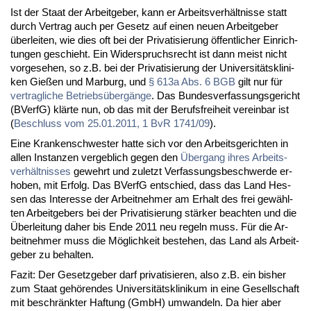
Ist der Staat der Ar­beit­ge­ber, kann er Ar­beits­ver­hält­nis­se statt
durch Ver­trag auch per Ge­setz auf ei­nen neu­en Ar­beit­ge­ber
über­lei­ten, wie dies oft bei der Pri­va­ti­sie­rung öf­fent­li­cher Ein­rich­
tun­gen ge­schieht. Ein Wi­der­spruchs­recht ist dann meist nicht
vor­ge­se­hen, so z.B. bei der Pri­va­ti­sie­rung der Uni­ver­si­täts­kli­ni­
ken Gie­ßen und Mar­burg, und
§ 613a Abs. 6 BGB
gilt nur für
ver­trag­li­che Be­triebs­über­gän­ge
. Das Bun­des­ver­fas­sungs­ge­richt
(BVerfG) klär­te nun, ob das mit der Be­rufs­frei­heit ver­ein­bar ist
(
Be­schluss vom 25.01.2011, 1 BvR 1741/09
).
Ei­ne Kran­ken­schwes­ter hat­te sich vor den Ar­beits­ge­rich­ten in
al­len In­stan­zen ver­geb­lich ge­gen den
Über­gang ih­res Ar­beits­
ver­hält­nis­ses
ge­wehrt und zu­letzt Ver­fas­sungs­be­schwer­de er­
ho­ben, mit Er­folg. Das BVerfG ent­schied, dass das Land Hes­
sen das In­ter­es­se der Ar­beit­neh­mer am Er­halt des frei ge­wähl­
ten Ar­beit­ge­bers bei der Pri­va­ti­sie­rung stär­ker be­ach­ten und die
Über­lei­tung da­her bis En­de 2011 neu re­geln muss. Für die Ar­
beit­neh­mer muss die Mög­lich­keit be­ste­hen, das Land als Ar­beit­
ge­ber zu be­hal­ten.
Fa­zit: Der Ge­setz­ge­ber darf pri­va­ti­sie­ren, al­so z.B. ein bis­her
zum Staat ge­hö­ren­des Uni­ver­si­täts­kli­ni­kum in ei­ne Ge­sell­schaft
mit be­schränk­ter Haf­tung (GmbH) um­wan­deln. Da hier aber