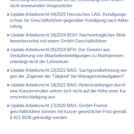
nicht an­we­sen­den Vor­ge­setz­ten
Up­date Ar­beits­recht 04|2025 Hes­si­sches LAG: Kündi­gungs­
schutz für Geschäftsführer ge­genüber Kündi­gung nach Ab­be­
ru­fung
Up­date Ar­beits­recht 16|2024 BGH: Nach­ver­trag­li­ches Wett­
be­werbs­ver­bot mit ei­nem GmbH-Geschäftsführer
Up­date Ar­beits­recht 05|2024 BFH: Der Ge­winn aus
Veräußerung von Mit­ar­bei­ter­be­tei­li­gun­gen zu Markt­prei­sen
un­ter­liegt nicht der Lohn­steu­er
Up­date Ar­beits­recht 22|2022 BAG: Sach­grund­be­fris­tung we­
gen der „Ei­gen­art der Tätig­keit“ bei Ma­nage­ment­auf­ga­ben?
Up­date Ar­beits­recht 18|2022 BAG: Ak­ti­en­zu­tei­lun­gen durch
ei­ne Kon­zern­mut­ter wir­ken sich nicht auf die Höhe ei­ner Ka­
ren­zentschädi­gung aus
Up­date Ar­beits­recht 17|2020 BAG: GmbH-Fremd­
geschäftsführer können mit kur­zer ge­setz­li­cher Frist gemäß
§ 621 BGB gekündigt wer­den