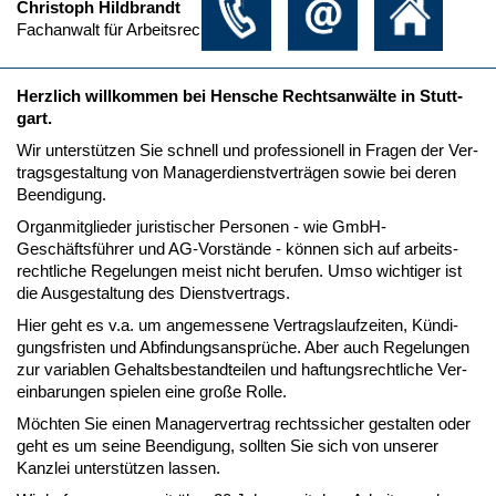
Christoph Hildbrandt
Fachanwalt für Arbeitsrecht
Herz­lich will­kom­men bei Hen­sche Rechts­anwälte in Stutt­
gart.
Wir un­terstützen Sie schnell und pro­fes­sio­nell in Fra­gen der Ver­
trags­ge­stal­tung von Ma­na­ger­dienst­verträgen so­wie bei de­ren
Be­en­di­gung.
Or­gan­mit­glie­der ju­ris­ti­scher Per­so­nen - wie GmbH-
Geschäftsführer und AG-Vorstände - können sich auf ar­beits­
recht­li­che Re­ge­lun­gen meist nicht be­ru­fen. Um­so wich­ti­ger ist
die Aus­ge­stal­tung des Dienst­ver­trags.
Hier geht es v.a. um an­ge­mes­se­ne Ver­trags­lauf­zei­ten, Kündi­
gungs­fris­ten und Ab­fin­dungs­ansprüche. Aber auch Re­ge­lun­gen
zur va­ria­blen Ge­halts­be­stand­tei­len und haf­tungs­recht­li­che Ver­
ein­ba­run­gen spie­len ei­ne große Rol­le.
Möch­ten Sie ei­nen Ma­na­ger­ver­trag rechts­si­cher ge­stal­ten oder
geht es um sei­ne Be­en­di­gung, soll­ten Sie sich von un­se­rer
Kanz­lei un­terstützen las­sen.