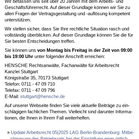
Wir be­fas­sen uns seit über 20 Jah­ren mit dem Ar­beits- und
Geschäftsführer­recht. Auf die­ser Grund­la­ge können wir Sie zu
al­len Fra­gen der Ver­trags­ge­stal­tung und -auflösung kom­pe­tent
un­terstützen.
Wir stel­len si­cher, dass Sie Ih­re recht­li­che Si­tua­ti­on rasch und
vollständig über­bli­cken. Auf die­ser Grund­la­ge können Sie die für
Sie bes­ten Ent­schei­dun­gen tref­fen.
Sie können uns
von Mon­tag bis Frei­tag in der Zeit von 09:00
bis 19:00 Uhr
un­ter fol­gen­der An­schrift er­rei­chen:
HENSCHE Rechts­anwälte, Fach­anwälte für Ar­beits­recht
Kanz­lei Stutt­gart
König­s­traße 35, 70173 Stutt­gart
Te­le­fon: 0711 - 47 09 710
Te­le­fax: 0711 - 47 09 796
E-Mail:
stutt­gart@hen­sche.de
Auf un­se­rer Web­sei­te fin­den Sie vie­le ak­tu­el­le Beiträge zu ein­
schlägi­gen fach­li­chen The­men. Viel­leicht sind dar­un­ter In­for­ma­
tio­nen, die Ih­nen in Ih­rem Fall wei­ter­hel­fen.
Up­date Ar­beits­recht 05|2025 LAG Ber­lin-Bran­den­burg: Mit­be­
stim­mung des Be­triebs­rats bei der Ein­stel­lung ei­ner ört­lich