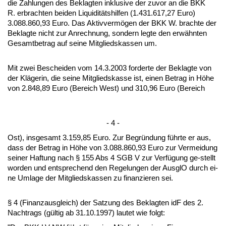
die Zah­lun­gen des Be­klag­ten in­klu­si­ve der zu­vor an die BKK
R. er­brach­ten bei­den Li­qui­ditätshil­fen (1.431.617,27 Eu­ro)
3.088.860,93 Eu­ro. Das Ak­tiv­vermögen der BKK W. brach­te der
Be­klag­te nicht zur An­rech­nung, son­dern leg­te den erwähn­ten
Ge­samt­be­trag auf sei­ne Mit­glieds­kas­sen um.
Mit zwei Be­schei­den vom 14.3.2003 for­der­te der Be­klag­te von
der Kläge­rin, die sei­ne Mit­glieds­kas­se ist, ei­nen Be­trag in Höhe
von 2.848,89 Eu­ro (Be­reich West) und 310,96 Eu­ro (Be­reich
- 4 -
Ost), ins­ge­samt 3.159,85 Eu­ro. Zur Be­gründung führ­te er aus,
dass der Be­trag in Höhe von 3.088.860,93 Eu­ro zur Ver­mei­dung
sei­ner Haf­tung nach § 155 Abs 4 SGB V zur Verfügung ge-stellt
wor­den und ent­spre­chend den Re­ge­lun­gen der Aus­glO durch ei­
ne Um­la­ge der Mit­glieds­kas­sen zu fi­nan­zie­ren sei.
§ 4 (Fi­nanz­aus­gleich) der Sat­zung des Be­klag­ten idF des 2.
Nach­trags (gültig ab 31.10.1997) lau­tet wie folgt: