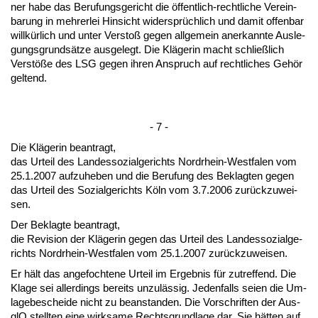
ner ha­be das Be­ru­fungs­ge­richt die öffent­lich-recht­li­che Ver­ein­
ba­rung in meh­rer­lei Hin­sicht wi­dersprüchlich und da­mit of­fen­bar
willkürlich und un­ter Ver­s­toß ge­gen all­ge­mein an­er­kann­te Aus­le­
gungs­grundsätze aus­ge­legt. Die Kläge­rin macht schließlich
Verstöße des LSG ge­gen ih­ren An­spruch auf recht­li­ches Gehör
gel­tend.
- 7 -
Die Kläge­rin be­an­tragt,
das Ur­teil des Lan­des­so­zi­al­ge­richts Nord­rhein-West­fa­len vom
25.1.2007 auf­zu­he­ben und die Be­ru­fung des Be­klag­ten ge­gen
das Ur­teil des So­zi­al­ge­richts Köln vom 3.7.2006 zurück­zu­wei­
sen.
Der Be­klag­te be­an­tragt,
die Re­vi­si­on der Kläge­rin ge­gen das Ur­teil des Lan­des­so­zi­al­ge­
richts Nord­rhein-West­fa­len vom 25.1.2007 zurück­zu­wei­sen.
Er hält das an­ge­foch­te­ne Ur­teil im Er­geb­nis für zu­tref­fend. Die
Kla­ge sei al­ler­dings be­reits un­zulässig. Je­den­falls sei­en die Um­
la­ge­be­schei­de nicht zu be­an­stan­den. Die Vor­schrif­ten der Aus­
glO stell­ten ei­ne wirk­sa­me Rechts­grund­la­ge dar. Sie hätten auf