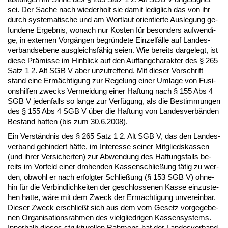
sei. Der Sa­che nach wie­der­holt sie da­mit le­dig­lich das von ihr
durch sys­te­ma­ti­sche und am Wort­laut ori­en­tier­te Aus­le­gung ge­
fun­de­ne Er­geb­nis, wo­nach nur Kos­ten für be­son­ders auf­wen­di­
ge, in ex­ter­nen Vorgängen be­gründe­te Ein­z­elfälle auf Lan­des­
ver­bands­ebe­ne aus­gleichsfähig sei­en. Wie be­reits dar­ge­legt, ist
die­se Prämis­se im Hin­blick auf den Auf­fang­cha­rak­ter des § 265
Satz 1 2. Alt SGB V aber un­zu­tref­fend. Mit die­ser Vor­schrift
stand ei­ne Ermäch­ti­gung zur Re­ge­lung ei­ner Um­la­ge von Fu­si­
ons­hil­fen zwecks Ver­mei­dung ei­ner Haf­tung nach § 155 Abs 4
SGB V je­den­falls so lan­ge zur Verfügung, als die Be­stim­mun­gen
des § 155 Abs 4 SGB V über die Haf­tung von Lan­des­verbänden
Be­stand hat­ten (bis zum 30.6.2008).
Ein Verständ­nis des § 265 Satz 1 2. Alt SGB V, das den Lan­des­
ver­band ge­hin­dert hätte, im In­ter­es­se sei­ner Mit­glieds­kas­sen
(und ih­rer Ver­si­cher­ten) zur Ab­wen­dung des Haf­tungs­falls be­
reits im Vor­feld ei­ner dro­hen­den Kas­sen­sch­ließung tätig zu wer­
den, ob­wohl er nach er­folg­ter Sch­ließung (§ 153 SGB V) oh­ne­
hin für die Ver­bind­lich­kei­ten der ge­schlos­se­nen Kas­se ein­zu­ste­
hen hat­te, wäre mit dem Zweck der Ermäch­ti­gung un­ver­ein­bar.
Die­ser Zweck er­sch­ließt sich aus dem vom Ge­setz vor­ge­ge­be­
nen Or­ga­ni­sa­ti­ons­rah­men des viel­glied­ri­gen Kas­sen­sys­tems.
In­ner­halb die­ses struk­tu­rel­len Rah­mens hat der Lan­des­ver­band