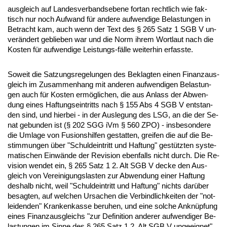
aus­gleich auf Lan­des­ver­bands­ebe­ne fort­an recht­lich wie fak­
tisch nur noch Auf­wand für an­de­re auf­wen­di­ge Be­las­tun­gen in
Be­tracht kam, auch wenn der Text des § 265 Satz 1 SGB V un­
verändert ge­blie­ben war und die Norm ih­rem Wort­laut nach die
Kos­ten für auf­wen­di­ge Leis­tungs-fälle wei­ter­hin er­fass­te.
So­weit die Sat­zungs­re­ge­lun­gen des Be­klag­ten ei­nen Fi­nanz­aus­
gleich im Zu­sam­men­hang mit an­de­ren auf­wen­di­gen Be­las­tun­
gen auch für Kos­ten ermögli­chen, die aus An­lass der Ab­wen­
dung ei­nes Haf­tungs­ein­tritts nach § 155 Abs 4 SGB V ent­stan­
den sind, und hier­bei - in der Aus­le­gung des LSG, an die der Se­
nat ge­bun­den ist (§ 202 SGG iVm § 560 ZPO) - ins­be­son­de­re
die Um­la­ge von Fu­si­ons­hil­fen ge­stat­ten, grei­fen die auf die Be­
stim­mun­gen über "Schuld­ein­tritt und Haf­tung" gestütz­ten sys­te­
ma­ti­schen Einwände der Re­vi­si­on eben­falls nicht durch. Die Re­
vi­si­on wen­det ein, § 265 Satz 1 2. Alt SGB V de­cke den Aus­
gleich von Ver­ei­ni­gungs­las­ten zur Ab­wen­dung ei­ner Haf­tung
des­halb nicht, weil "Schuld­ein­tritt und Haf­tung" nichts darüber
be­sag­ten, auf wel­chen Ur­sa­chen die Ver­bind­lich­kei­ten der "not­
lei­den­den" Kran­ken­kas­se be­ru­hen, und ei­ne sol­che An­knüpfung
ei­nes Fi­nanz­aus­gleichs "zur De­fi­ni­ti­on an­de­rer auf­wen­di­ger Be­
las­tun­gen im Sin­ne des § 265 Satz 1 2. Alt SGB V un­ge­eig­net"