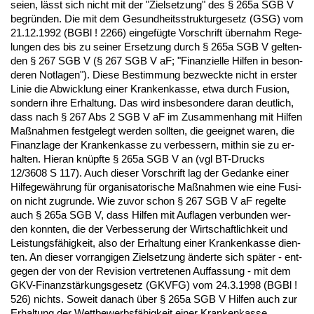
sei­en, lässt sich nicht mit der "Ziel­set­zung" des § 265a SGB V
be­gründen. Die mit dem Ge­sund­heits­struk­tur­ge­setz (GSG) vom
21.12.1992 (BGBl ! 2266) ein­gefügte Vor­schrift über­nahm Re­ge­
lun­gen des bis zu sei­ner Er­set­zung durch § 265a SGB V gel­ten­
den § 267 SGB V (§ 267 SGB V aF; "Fi­nan­zi­el­le Hil­fen in be­son­
de­ren Not­la­gen"). Die­se Be­stim­mung be­zweck­te nicht in ers­ter
Li­nie die Ab­wick­lung ei­ner Kran­ken­kas­se, et­wa durch Fu­si­on,
son­dern ih­re Er­hal­tung. Das wird ins­be­son­de­re dar­an deut­lich,
dass nach § 267 Abs 2 SGB V aF im Zu­sam­men­hang mit Hil­fen
Maßnah­men fest­ge­legt wer­den soll­ten, die ge­eig­net wa­ren, die
Fi­nanz­la­ge der Kran­ken­kas­se zu ver­bes­sern, mit­hin sie zu er­
hal­ten. Hier­an knüpfte § 265a SGB V an (vgl BT-Drucks
12/3608 S 117). Auch die­ser Vor­schrift lag der Ge­dan­ke ei­ner
Hil­fe­gewährung für or­ga­ni­sa­to­ri­sche Maßnah­men wie ei­ne Fu­si­
on nicht zu­grun­de. Wie zu­vor schon § 267 SGB V aF re­gel­te
auch § 265a SGB V, dass Hil­fen mit Auf­la­gen ver­bun­den wer­
den konn­ten, die der Ver­bes­se­rung der Wirt­schaft­lich­keit und
Leis­tungsfähig­keit, al­so der Er­hal­tung ei­ner Kran­ken­kas­se dien­
ten. An die­ser vor­ran­gi­gen Ziel­set­zung änder­te sich später - ent­
ge­gen der von der Re­vi­si­on ver­tre­te­nen Auf­fas­sung - mit dem
GKV-Fi­nanzstärkungs­ge­setz (GKVFG) vom 24.3.1998 (BGBl !
526) nichts. So­weit da­nach über § 265a SGB V Hil­fen auch zur
Er­hal­tung der Wett­be­werbsfähig­keit ei­ner Kran­ken­kas­se