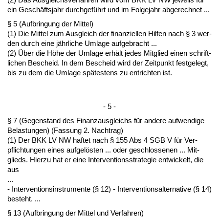
ein Geschäfts­jahr durch­geführt und im Fol­ge­jahr ab­ge­rech­net ...
§ 5 (Auf­brin­gung der Mit­tel)
(1) Die Mit­tel zum Aus­gleich der fi­nan­zi­el­len Hil­fen nach § 3 wer­
den durch ei­ne jähr­li­che Um­la­ge auf­ge­bracht ...
(2) Über die Höhe der Um­la­ge erhält je­des Mit­glied ei­nen schrift­
li­chen Be­scheid. In dem Be­scheid wird der Zeit­punkt fest­ge­legt,
bis zu dem die Um­la­ge spätes­tens zu ent­rich­ten ist.
- 5 -
§ 7 (Ge­gen­stand des Fi­nanz­aus­gleichs für an­de­re auf­wen­di­ge
Be­las­tun­gen) (Fas­sung 2. Nach­trag)
(1) Der BKK LV NW haf­tet nach § 155 Abs 4 SGB V für Ver­
pflich­tun­gen ei­nes auf­gelösten ... oder ge­schlos­se­nen ... Mit­
glieds. Hier­zu hat er ei­ne In­ter­ven­ti­ons­stra­te­gie ent­wi­ckelt, die
aus
...
- In­ter­ven­ti­ons­in­stru­men­te (§ 12) - In­ter­ven­ti­ons­al­ter­na­ti­ve (§ 14)
be­steht. ...
§ 13 (Auf­brin­gung der Mit­tel und Ver­fah­ren)