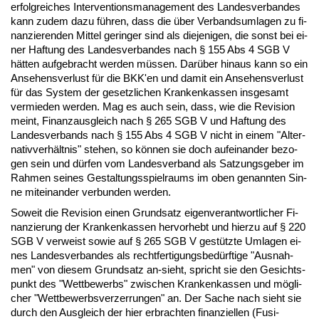
er­folg­rei­ches In­ter­ven­ti­ons­ma­nage­ment des Lan­des­ver­ban­des
kann zu­dem da­zu führen, dass die über Ver­bands­um­la­gen zu fi­
nan­zie­ren­den Mit­tel ge­rin­ger sind als die­je­ni­gen, die sonst bei ei­
ner Haf­tung des Lan­des­ver­ban­des nach § 155 Abs 4 SGB V
hätten auf­ge­bracht wer­den müssen. Darüber hin­aus kann so ein
An­se­hens­ver­lust für die BKK'en und da­mit ein An­se­hens­ver­lust
für das Sys­tem der ge­setz­li­chen Kran­ken­kas­sen ins­ge­samt
ver­mie­den wer­den. Mag es auch sein, dass, wie die Re­vi­si­on
meint, Fi­nanz­aus­gleich nach § 265 SGB V und Haf­tung des
Lan­des­ver­bands nach § 155 Abs 4 SGB V nicht in ei­nem "Al­ter­
na­tiv­verhält­nis" ste­hen, so können sie doch auf­ein­an­der be­zo­
gen sein und dürfen vom Lan­des­ver­band als Sat­zungs­ge­ber im
Rah­men sei­nes Ge­stal­tungs­spiel­raums im oben ge­nann­ten Sin­
ne mit­ein­an­der ver­bun­den wer­den.
So­weit die Re­vi­si­on ei­nen Grund­satz ei­gen­ver­ant­wort­li­cher Fi­
nan­zie­rung der Kran­ken­kas­sen her­vor­hebt und hier­zu auf § 220
SGB V ver­weist so­wie auf § 265 SGB V gestütz­te Um­la­gen ei­
nes Lan­des­ver­ban­des als recht­fer­ti­gungs­bedürf­ti­ge "Aus­nah­
men" von die­sem Grund­satz an-sieht, spricht sie den Ge­sichts­
punkt des "Wett­be­werbs" zwi­schen Kran­ken­kas­sen und mögli­
cher "Wett­be­werbs­ver­zer­run­gen" an. Der Sa­che nach sieht sie
durch den Aus­gleich der hier er­brach­ten fi­nan­zi­el­len (Fu­si­