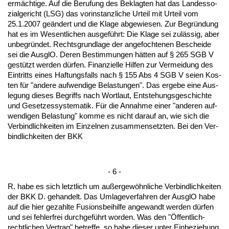
ermäch­ti­ge. Auf die Be­ru­fung des Be­klag­ten hat das Lan­des­so­
zi­al­ge­richt (LSG) das vor­in­stanz­li­che Ur­teil mit Ur­teil vom
25.1.2007 geändert und die Kla­ge ab­ge­wie­sen. Zur Be­gründung
hat es im We­sent­li­chen aus­geführt: Die Kla­ge sei zulässig, aber
un­be­gründet. Rechts­grund­la­ge der an­ge­foch­te­nen Be­schei­de
sei die Aus­glO. De­ren Be­stim­mun­gen hätten auf § 265 SGB V
gestützt wer­den dürfen. Fi­nan­zi­el­le Hil­fen zur Ver­mei­dung des
Ein­tritts ei­nes Haf­tungs­falls nach § 155 Abs 4 SGB V sei­en Kos­
ten für "an­de­re auf­wen­di­ge Be­las­tun­gen". Das er­ge­be ei­ne Aus­
le­gung die­ses Be­griffs nach Wort­laut, Ent­ste­hungs­ge­schich­te
und Ge­set­zes­sys­te­ma­tik. Für die An­nah­me ei­ner "an­de­ren auf­
wen­di­gen Be­las­tung" kom­me es nicht dar­auf an, wie sich die
Ver­bind­lich­kei­ten im Ein­zel­nen zu­sam­men­setz­ten. Bei den Ver­
bind­lich­kei­ten der BKK
- 6 -
R. ha­be es sich letzt­lich um außer­gewöhn­li­che Ver­bind­lich­kei­ten
der BKK D. ge­han­delt. Das Um­la­ge­ver­fah­ren der Aus­glO ha­be
auf die hier ge­zahl­te Fu­si­ons­bei­hil­fe an­ge­wandt wer­den dürfen
und sei feh­ler­frei durch­geführt wor­den. Was den "Öffent­lich-
recht­li­chen Ver­trag" be­tref­fe, so ha­be die­ser un­ter Ein­be­zie­hung