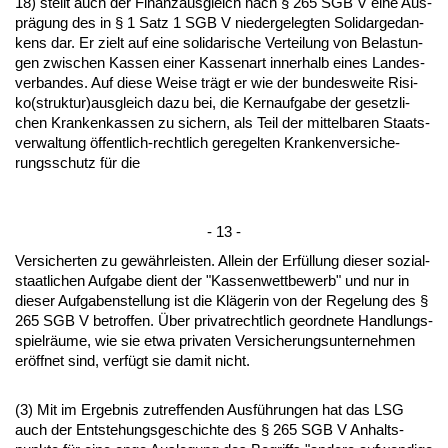
18) stellt auch der Fi­nanz­aus­gleich nach § 265 SGB V ei­ne Aus­
prägung des in § 1 Satz 1 SGB V nie­der­ge­leg­ten So­li­dar­ge­dan­
kens dar. Er zielt auf ei­ne so­li­da­ri­sche Ver­tei­lung von Be­las­tun­
gen zwi­schen Kas­sen ei­ner Kas­sen­art in­ner­halb ei­nes Lan­des­
ver­ban­des. Auf die­se Wei­se trägt er wie der bun­des­wei­te Ri­si­
ko(struk­tur)aus­gleich da­zu bei, die Kern­auf­ga­be der ge­setz­li­
chen Kran­ken­kas­sen zu si­chern, als Teil der mit­tel­ba­ren Staats­
ver­wal­tung öffent­lich-recht­lich ge­re­gel­ten Kran­ken­ver­si­che­
rungs­schutz für die
- 13 -
Ver­si­cher­ten zu gewähr­leis­ten. Al­lein der Erfüllung die­ser so­zi­al­
staat­li­chen Auf­ga­be dient der "Kas­sen­wett­be­werb" und nur in
die­ser Auf­ga­ben­stel­lung ist die Kläge­rin von der Re­ge­lung des §
265 SGB V be­trof­fen. Über pri­vat­recht­lich ge­ord­ne­te Hand­lungs­
spielräume, wie sie et­wa pri­va­ten Ver­si­che­rungs­un­ter­neh­men
eröff­net sind, verfügt sie da­mit nicht.
(3) Mit im Er­geb­nis zu­tref­fen­den Ausführun­gen hat das LSG
auch der Ent­ste­hungs­ge­schich­te des § 265 SGB V An­halts­