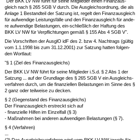
"Der BKK LV NW führt für sei­ne Mit­glie­der ei­nen Fi­nanz­aus­
gleich nach § 265 SGB V durch. Die Aus­gleichs­ord­nung, die als
An­la­ge 1 Be­stand­teil der Sat­zung ist, re­gelt den Fi­nanz­aus­gleich
für auf­wen­di­ge Leis­tungsfälle und den Fi­nanz­aus­gleich für an­de­
re auf­wen­di­ge Be­las­tun­gen, ein-schließlich der Haf­tung des
BKK LV NW für Ver­pflich­tun­gen gemäß § 155 Abs 4 SGB V".
Die Vor­schrif­ten der Aus­glO idF des 2. bzw 4. Nach­trags (gültig
vom 1.1.1998 bis zum 31.12.2001) zur Sat­zung hat­ten fol­gen­
den Wort­laut:
"§ 1 (Ziel des Fi­nanz­aus­gleichs)
Der BKK LV NW führt für sei­ne Mit­glie­der i.S.d. § 2 Abs 1 der
Sat­zung ... auf der Grund­la­ge des § 265 SGB V ein Aus­gleichs­
ver­fah­ren durch, um die fi­nan­zi­el­len Be­las­tun­gen im Sin­ne des §
2 ganz oder teil­wei­se zu de­cken.
§ 2 (Ge­gen­stand des Fi­nanz­aus­gleichs)
Der Fi­nanz­aus­gleich er­streckt sich auf
- fi­nan­zi­el­le Hil­fen im Ein­zel­fall (§ 3)
- Maßnah­men bei an­de­ren auf­wen­di­gen Be­las­tun­gen (§ 7).
§ 4 (Ver­fah­ren)
...
(2) Das Aus­gleichs­ver­fah­ren wird vom BKK LV NW je­weils für