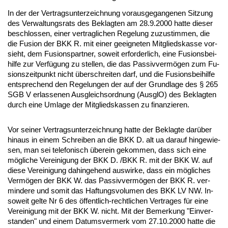
In der der Ver­trags­un­ter­zeich­nung vor­aus­ge­gan­ge­nen Sit­zung
des Ver­wal­tungs­rats des Be­klag­ten am 28.9.2000 hat­te die­ser
be­schlos­sen, ei­ner ver­trag­li­chen Re­ge­lung zu­zu­stim­men, die
die Fu­si­on der BKK R. mit ei­ner ge­eig­ne­ten Mit­glieds­kas­se vor­
sieht, dem Fu­si­ons­part­ner, so­weit er­for­der­lich, ei­ne Fu­si­ons­bei­
hil­fe zur Verfügung zu stel­len, die das Pas­siv­vermögen zum Fu­
si­ons­zeit­punkt nicht über­schrei­ten darf, und die Fu­si­ons­bei­hil­fe
ent­spre­chend den Re­ge­lun­gen der auf der Grund­la­ge des § 265
SGB V er­las­se­nen Aus­gleichs­ord­nung (Aus­glO) des Be­klag­ten
durch ei­ne Um­la­ge der Mit­glieds­kas­sen zu fi­nan­zie­ren.
Vor sei­ner Ver­trags­un­ter­zeich­nung hat­te der Be­klag­te darüber
hin­aus in ei­nem Schrei­ben an die BKK D. alt ua dar­auf hin­ge­wie­
sen, man sei te­le­fo­nisch übe­rein ge­kom­men, dass sich ei­ne
mögli­che Ver­ei­ni­gung der BKK D. /BKK R. mit der BKK W. auf
die­se Ver­ei­ni­gung da­hin­ge­hend aus­wir­ke, dass ein mögli­ches
Vermögen der BKK W. das Pas­siv­vermögen der BKK R. ver­
min­de­re und so­mit das Haf­tungs­vo­lu­men des BKK LV NW. In­
so­weit gel­te Nr 6 des öffent­lich-recht­li­chen Ver­tra­ges für ei­ne
Ver­ei­ni­gung mit der BKK W. nicht. Mit der Be­mer­kung "Ein­ver­
stan­den" und ei­nem Da­tums­ver­merk vom 27.10.2000 hat­te die