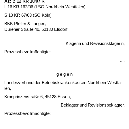
Az: B 12 KR 10/07 R
L 16 KR 162/06 (LSG Nord­rhein-West­fa­len)
S 19 KR 67/03 (SG Köln)
BKK Pfei­fer & Lan­gen,
Düre­ner Straße 40, 50189 Els­dorf,
Kläge­rin und Re­vi­si­onskläge­rin,
Pro­zess­be­vollmäch­tig­te:
...,
g e g e n
Lan­des­ver­band der Be­triebs­kran­ken­kas­sen Nord­rhein-West­fa­
len,
Kron­prin­zen­s­traße 6, 45128 Es­sen,
Be­klag­ter und Re­vi­si­ons­be­klag­ter,
Pro­zess­be­vollmäch­tig­te:
...