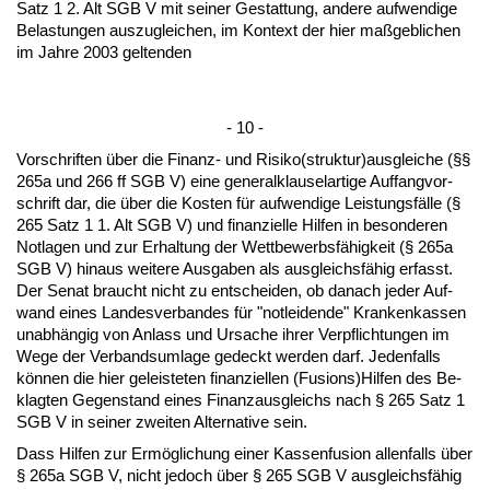
Satz 1 2. Alt SGB V mit sei­ner Ge­stat­tung, an­de­re auf­wen­di­ge
Be­las­tun­gen aus­zu­glei­chen, im Kon­text der hier maßgeb­li­chen
im Jah­re 2003 gel­ten­den
- 10 -
Vor­schrif­ten über die Fi­nanz- und Ri­si­ko(struk­tur)aus­glei­che (§§
265a und 266 ff SGB V) ei­ne ge­ne­ral­klau­sel­ar­ti­ge Auf­fang­vor­
schrift dar, die über die Kos­ten für auf­wen­di­ge Leis­tungsfälle (§
265 Satz 1 1. Alt SGB V) und fi­nan­zi­el­le Hil­fen in be­son­de­ren
Not­la­gen und zur Er­hal­tung der Wett­be­werbsfähig­keit (§ 265a
SGB V) hin­aus wei­te­re Aus­ga­ben als aus­gleichsfähig er­fasst.
Der Se­nat braucht nicht zu ent­schei­den, ob da­nach je­der Auf­
wand ei­nes Lan­des­ver­ban­des für "not­lei­den­de" Kran­ken­kas­sen
un­abhängig von An­lass und Ur­sa­che ih­rer Ver­pflich­tun­gen im
We­ge der Ver­bands­um­la­ge ge­deckt wer­den darf. Je­den­falls
können die hier ge­leis­te­ten fi­nan­zi­el­len (Fu­si­ons)Hil­fen des Be­
klag­ten Ge­gen­stand ei­nes Fi­nanz­aus­gleichs nach § 265 Satz 1
SGB V in sei­ner zwei­ten Al­ter­na­ti­ve sein.
Dass Hil­fen zur Ermögli­chung ei­ner Kas­sen­fu­si­on al­len­falls über
§ 265a SGB V, nicht je­doch über § 265 SGB V aus­gleichsfähig