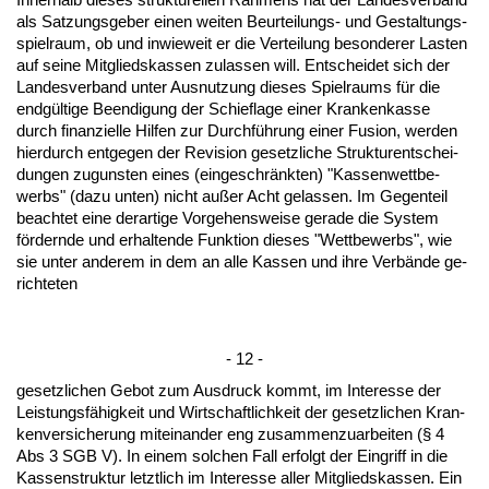
als Sat­zungs­ge­ber ei­nen wei­ten Be­ur­tei­lungs- und Ge­stal­tungs­
spiel­raum, ob und in­wie­weit er die Ver­tei­lung be­son­de­rer Las­ten
auf sei­ne Mit­glieds­kas­sen zu­las­sen will. Ent­schei­det sich der
Lan­des­ver­band un­ter Aus­nut­zung die­ses Spiel­raums für die
endgülti­ge Be­en­di­gung der Schief­la­ge ei­ner Kran­ken­kas­se
durch fi­nan­zi­el­le Hil­fen zur Durchführung ei­ner Fu­si­on, wer­den
hier­durch ent­ge­gen der Re­vi­si­on ge­setz­li­che Struk­tur­ent­schei­
dun­gen zu­guns­ten ei­nes (ein­ge­schränk­ten) "Kas­sen­wett­be­
werbs" (da­zu un­ten) nicht außer Acht ge­las­sen. Im Ge­gen­teil
be­ach­tet ei­ne der­ar­ti­ge Vor­ge­hens­wei­se ge­ra­de die Sys­tem
fördern­de und er­hal­ten­de Funk­ti­on die­ses "Wett­be­werbs", wie
sie un­ter an­de­rem in dem an al­le Kas­sen und ih­re Verbände ge­
rich­te­ten
- 12 -
ge­setz­li­chen Ge­bot zum Aus­druck kommt, im In­ter­es­se der
Leis­tungsfähig­keit und Wirt­schaft­lich­keit der ge­setz­li­chen Kran­
ken­ver­si­che­rung mit­ein­an­der eng zu­sam­men­zu­ar­bei­ten (§ 4
Abs 3 SGB V). In ei­nem sol­chen Fall er­folgt der Ein­griff in die
Kas­sen­struk­tur letzt­lich im In­ter­es­se al­ler Mit­glieds­kas­sen. Ein