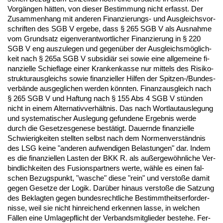
Vorgängen hätten, von die­ser Be­stim­mung nicht er­fasst. Der
Zu­sam­men­hang mit an­de­ren Fi­nan­zie­rungs- und Aus­gleichs­vor­
schrif­ten des SGB V er­ge­be, dass § 265 SGB V als Aus­nah­me
vom Grund­satz ei­gen­ver­ant­wort­li­cher Fi­nan­zie­rung in § 220
SGB V eng aus­zu­le­gen und ge­genüber der Aus­gleichsmöglich­
keit nach § 265a SGB V sub­si­diär sei so­wie ei­ne all­ge­mei­ne fi­
nan­zi­el­le Schief­la­ge ei­ner Kran­ken­kas­se nur mit­tels des Ri­si­ko­
struk­tur­aus­gleichs so­wie fi­nan­zi­el­ler Hil­fen der Spit­zen-/Bun­des­
verbände aus­ge­gli­chen wer­den könn­ten. Fi­nanz­aus­gleich nach
§ 265 SGB V und Haf­tung nach § 155 Abs 4 SGB V stünden
nicht in ei­nem Al­ter­na­tiv­verhält­nis. Das nach Wort­laut­aus­le­gung
und sys­te­ma­ti­scher Aus­le­gung ge­fun­de­ne Er­geb­nis wer­de
durch die Ge­set­zes­ge­ne­se bestätigt. Dau­ern­de fi­nan­zi­el­le
Schwie­rig­kei­ten stell­ten selbst nach dem Nor­men­verständ­nis
des LSG kei­ne "an­de­ren auf­wen­di­gen Be­las­tun­gen" dar. In­dem
es die fi­nan­zi­el­len Las­ten der BKK R. als außer­gewöhn­li­che Ver­
bind­lich­kei­ten des Fu­si­ons­part­ners wer­te, wähle es ei­nen fal­
schen Be­zugs­punkt, "wa­sche" die­se "rein" und ver­s­toße da­mit
ge­gen Ge­set­ze der Lo­gik. Darüber hin­aus ver­s­toße die Sat­zung
des Be­klag­ten ge­gen bun­des­recht­li­che Be­stimmt­heits­er­for­der­
nis­se, weil sie nicht hin­rei­chend er­ken­nen las­se, in wel­chen
Fällen ei­ne Um­la­ge­pflicht der Ver­bands­mit­glie­der be­ste­he. Fer­