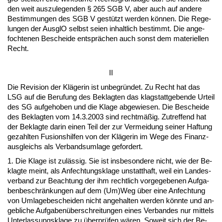
den weit aus­zu­le­gen­den § 265 SGB V, aber auch auf an­de­re
Be­stim­mun­gen des SGB V gestützt wer­den können. Die Re­ge­
lun­gen der Aus­glO selbst sei­en in­halt­lich be­stimmt. Die an­ge­
foch­te­nen Be­schei­de entsprächen auch sonst dem ma­te­ri­el­len
Recht.
II
Die Re­vi­si­on der Kläge­rin ist un­be­gründet. Zu Recht hat das
LSG auf die Be­ru­fung des Be­klag­ten das klag­s­tatt­ge­ben­de Ur­teil
des SG auf­ge­ho­ben und die Kla­ge ab­ge­wie­sen. Die Be­schei­de
des Be­klag­ten vom 14.3.2003 sind rechtmäßig. Zu­tref­fend hat
der Be­klag­te dar­in ei­nen Teil der zur Ver­mei­dung sei­ner Haf­tung
ge­zahl­ten Fu­si­ons­hil­fen von der Kläge­rin im We­ge des Fi­nanz­
aus­gleichs als Ver­bands­um­la­ge ge­for­dert.
1. Die Kla­ge ist zulässig. Sie ist ins­be­son­de­re nicht, wie der Be­
klag­te meint, als An­fech­tungs­kla­ge un­statt­haft, weil ein Lan­des­
ver­band zur Be­ach­tung der ihm recht­lich vor­ge­ge­be­nen Auf­ga­
ben­be­schränkun­gen auf dem (Um)Weg über ei­ne An­fech­tung
von Um­la­ge­be­schei­den nicht an­ge­hal­ten wer­den könn­te und an­
geb­li­che Auf­ga­benüber­schrei­tun­gen ei­nes Ver­ban­des nur mit­tels
Un­ter­las­sungs­kla­ge zu über­prüfen wären. So­weit sich der Be­