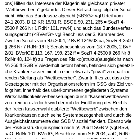
ons)Hil­fen das In­ter­es­se der Kläge­rin als gleich­sam pri­va­ter
"Wett­be­wer­be­rin" gefähr­det. Die­ser Be­trach­tung folgt der Se­nat
nicht. Wie das Bun­des­so­zi­al­ge­richt (<BSG> vgl Ur­teil vom
24.1.2003, B 12 KR 19/01 R, BS­GE 90, 231, 265 = SozR 4-
2500 § 266 Nr 1 Rd­Nr 101, mwN) und auch das Bun­des­ver­fas­
sungs­ge­richt (<BVerfG> vgl Be­schluss der 3. Kam­mer des
Zwei­ten Se­nats vom 9.6.2004, 2 BvR 1248/03 ua, SozR 4-2500
§ 266 Nr 7 Rd­Nr 19 ff; Se­nats­be­schluss vom 18.7.2005, 2 BvF
2/01, BVerfGE 113, 167, 199, 232 ff = SozR 4-2500 § 266 Nr 8
Rd­Nr 48, 124 ff) zu Fra­gen des Ri­si­ko(struk­tur)aus­gleichs nach
§§ 266 ff SGB V wie­der­holt be­tont ha­ben, be­fin­den sich ge­setz­li­
che Kran­ken­kas­sen nicht in ei­ner et­wa als "pri­vat" zu qua­li­fi­zie­
ren­den Stel­lung als "Wett­be­wer­ber". Zwar trifft es zu, dass der
Ge­setz­ge­ber mit der Or­ga­ni­sa­ti­ons­re­form im GSG das Ziel ver­
folgt hat, in­ner­halb des über­kom­me­nen ge­glie­der­ten Sys­tems
Wirt­schaft­lich­keits­ver­bes­se­run­gen durch "Kas­sen­wett­be­werb"
zu er­rei­chen. Je­doch wird der mit der Einführung des Rechts
der frei­en Kas­sen­wahl eta­blier­te "Wett­be­werb" zwi­schen den
Kran­ken­kas­sen durch sei­ne Sys­tem­be­zo­gen­heit und durch die
Aus­gleichs­in­stru­men­te des SGB V so­zi­al flan­kiert. Eben­so wie
der Ri­si­ko(struk­tur)aus­gleich nach §§ 266 ff SGB V (vgl BSG,
aaO, Rd­Nr 101; BVerfG, Be­schluss vom 9.6.2004, aaO, Rd­Nr