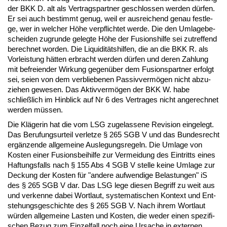
der BKK D. alt als Ver­trags­part­ner ge­schlos­sen wer­den dürfen.
Er sei auch be­stimmt ge­nug, weil er aus­rei­chend ge­nau fest­le­
ge, wer in wel­cher Höhe ver­pflich­tet wer­de. Die den Um­la­ge­be­
schei­den zu­grun­de ge­leg­te Höhe der Fu­si­ons­hil­fe sei zu­tref­fend
be­rech­net wor­den. Die Li­qui­ditätshil­fen, die an die BKK R. als
Vor­leis­tung hätten er­bracht wer­den dürfen und de­ren Zah­lung
mit be­frei­en­der Wir­kung ge­genüber dem Fu­si­ons­part­ner er­folgt
sei, sei­en von dem ver­blie­be­nen Pas­siv­vermögen nicht ab­zu­
zie­hen ge­we­sen. Das Ak­tiv­vermögen der BKK W. ha­be
schließlich im Hin­blick auf Nr 6 des Ver­tra­ges nicht an­ge­rech­net
wer­den müssen.
Die Kläge­rin hat die vom LSG zu­ge­las­se­ne Re­vi­si­on ein­ge­legt.
Das Be­ru­fungs­ur­teil ver­let­ze § 265 SGB V und das Bun­des­recht
ergänzen­de all­ge­mei­ne Aus­le­gungs­re­geln. Die Um­la­ge von
Kos­ten ei­ner Fu­si­ons­bei­hil­fe zur Ver­mei­dung des Ein­tritts ei­nes
Haf­tungs­falls nach § 155 Abs 4 SGB V stel­le kei­ne Um­la­ge zur
De­ckung der Kos­ten für "an­de­re auf­wen­di­ge Be­las­tun­gen" iS
des § 265 SGB V dar. Das LSG le­ge die­sen Be­griff zu weit aus
und ver­ken­ne da­bei Wort­laut, sys­te­ma­ti­schen Kon­text und Ent­
ste­hungs­ge­schich­te des § 265 SGB V. Nach ih­rem Wort­laut
würden all­ge­mei­ne Las­ten und Kos­ten, die we­der ei­nen spe­zi­fi­
schen Be­zug zum Ein­zel­fall noch ei­ne Ur­sa­che in ex­ter­nen