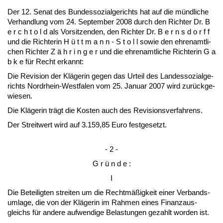
Der 12. Se­nat des Bun­des­so­zi­al­ge­richts hat auf die münd­li­che
Ver­hand­lung vom 24. Sep­tem­ber 2008 durch den Rich­ter Dr. B
e r c h t o l d als Vor­sit­zen­den, den Rich­ter Dr. B e r n s d o r f f
und die Rich­te­rin H ü t t m a n n - S t o l l so­wie den eh­ren­amt­li­
chen Rich­ter Z ä h r i n g e r und die eh­ren­amt­li­che Rich­te­rin G a
b k e für Recht er­kannt:
Die Re­vi­si­on der Kläge­rin ge­gen das Ur­teil des Lan­des­so­zi­al­ge­
richts Nord­rhein-West­fa­len vom 25. Ja­nu­ar 2007 wird zurück­ge­
wie­sen.
Die Kläge­rin trägt die Kos­ten auch des Re­vi­si­ons­ver­fah­rens.
Der Streit­wert wird auf 3.159,85 Eu­ro fest­ge­setzt.
- 2 -
G r ü n d e :
I
Die Be­tei­lig­ten strei­ten um die Rechtmäßig­keit ei­ner Ver­bands­
um­la­ge, die von der Kläge­rin im Rah­men ei­nes Fi­nanz­aus­
gleichs für an­de­re auf­wen­di­ge Be­las­tun­gen ge­zahlt wor­den ist.