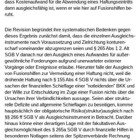
dass Kos­ten­auf­wand für die Ab­wen­dung ei­nes Haf­tungs­ein­tritts
dann aus­gleichsfähig ist, wenn er wie hier auf Fu­si­ons­hil­fen be­
ruht.
Die Re­vi­si­on be­gründet ih­re sys­te­ma­ti­schen Be­den­ken ge­gen
die­ses Er­geb­nis zunächst da­mit, dass die ein­zel­nen Aus­gleichs­
in­stru­men­te nach Vor­aus­set­zung und Ziel­rich­tung kon­tu­ren­
scharf von­ein­an­der ab­zu­gren­zen sei­en und § 265 Abs 1 2. Alt
SGB V da­nach nur den Aus­gleich ei­nes Auf­wan­des für außer­
gewöhn­li­che For­de­run­gen auf­grund un­er­war­te­ter ex­ter­ner
Vorgänge oder Er­eig­nis­se er­lau­be. Hier­un­ter fal­le der Aus­gleich
von Fu­si­ons­hil­fen zur Ver­mei­dung ei­ner Haf­tung nicht, weil die
dro­hen­de Haf­tung nach § 155 Abs 4 SGB V nichts über die Ur­
sa­chen der fi­nan­zi­el­len Schief­la­ge ei­ner "not­lei­den­den" BKK und
der Wil­le zur Ent­schul­dung im Zu­ge ei­ner Fu­si­on nichts über die
Ur­sa­chen ih­rer Ver­bind­lich­kei­ten aus­sa­ge. Sei­en aber struk­tu­
rel­le De­fi­zi­te und all­ge­mei­ne Schief­la­gen zu be­sei­ti­gen, kom­me
hauptsächlich der ob­li­ga­to­ri­sche Ri­si­ko(struk­tur)aus­gleich nach
§§ 266 ff SGB V als Aus­gleichs­in­stru­ment in Be­tracht. Darüber
hin­aus könne ei­ner der­ar­ti­gen La­ge mit der fa­kul­ta­ti­ven Aus­
gleichsmöglich­keit des § 265a SGB V durch fi­nan­zi­el­le Hil­fen in
be­son­de­ren Not­la­gen sei­tens der Spit­zen­verbände Rech­nung