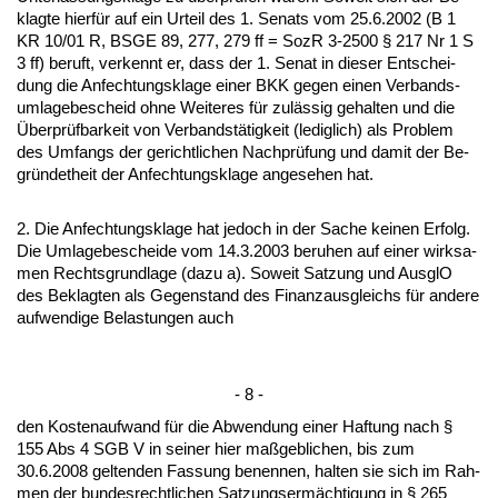
klag­te hierfür auf ein Ur­teil des 1. Se­nats vom 25.6.2002 (B 1
KR 10/01 R, BS­GE 89, 277, 279 ff = SozR 3-2500 § 217 Nr 1 S
3 ff) be­ruft, ver­kennt er, dass der 1. Se­nat in die­ser Ent­schei­
dung die An­fech­tungs­kla­ge ei­ner BKK ge­gen ei­nen Ver­bands­
um­la­ge­be­scheid oh­ne Wei­te­res für zulässig ge­hal­ten und die
Über­prüfbar­keit von Ver­bandstätig­keit (le­dig­lich) als Pro­blem
des Um­fangs der ge­richt­li­chen Nach­prüfung und da­mit der Be­
gründet­heit der An­fech­tungs­kla­ge an­ge­se­hen hat.
2. Die An­fech­tungs­kla­ge hat je­doch in der Sa­che kei­nen Er­folg.
Die Um­la­ge­be­schei­de vom 14.3.2003 be­ru­hen auf ei­ner wirk­sa­
men Rechts­grund­la­ge (da­zu a). So­weit Sat­zung und Aus­glO
des Be­klag­ten als Ge­gen­stand des Fi­nanz­aus­gleichs für an­de­re
auf­wen­di­ge Be­las­tun­gen auch
- 8 -
den Kos­ten­auf­wand für die Ab­wen­dung ei­ner Haf­tung nach §
155 Abs 4 SGB V in sei­ner hier maßgeb­li­chen, bis zum
30.6.2008 gel­ten­den Fas­sung be­nen­nen, hal­ten sie sich im Rah­
men der bun­des­recht­li­chen Sat­zungs­ermäch­ti­gung in § 265