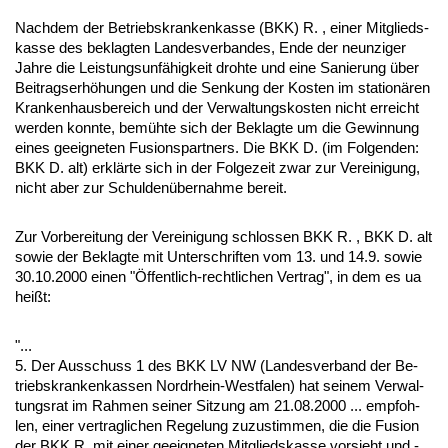
Nach­dem der Be­triebs­kran­ken­kas­se (BKK) R. , ei­ner Mit­glieds­
kas­se des be­klag­ten Lan­des­ver­ban­des, En­de der neun­zi­ger
Jah­re die Leis­tungs­unfähig­keit droh­te und ei­ne Sa­nie­rung über
Bei­trags­erhöhun­gen und die Sen­kung der Kos­ten im sta­ti­onären
Kran­ken­haus­be­reich und der Ver­wal­tungs­kos­ten nicht er­reicht
wer­den konn­te, bemühte sich der Be­klag­te um die Ge­win­nung
ei­nes ge­eig­ne­ten Fu­si­ons­part­ners. Die BKK D. (im Fol­gen­den:
BKK D. alt) erklärte sich in der Fol­ge­zeit zwar zur Ver­ei­ni­gung,
nicht aber zur Schul­denüber­nah­me be­reit.
Zur Vor­be­rei­tung der Ver­ei­ni­gung schlos­sen BKK R. , BKK D. alt
so­wie der Be­klag­te mit Un­ter­schrif­ten vom 13. und 14.9. so­wie
30.10.2000 ei­nen "Öffent­lich-recht­li­chen Ver­trag", in dem es ua
heißt:
"...
5. Der Aus­schuss 1 des BKK LV NW (Lan­des­ver­band der Be­
triebs­kran­ken­kas­sen Nord­rhein-West­fa­len) hat sei­nem Ver­wal­
tungs­rat im Rah­men sei­ner Sit­zung am 21.08.2000 ... emp­foh­
len, ei­ner ver­trag­li­chen Re­ge­lung zu­zu­stim­men, die die Fu­si­on
der BKK R. mit ei­ner ge­eig­ne­ten Mit­glieds­kas­se vor­sieht und -