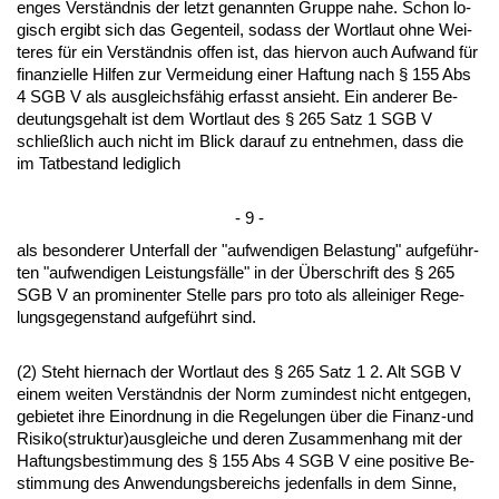
en­ges Verständ­nis der letzt ge­nann­ten Grup­pe na­he. Schon lo­
gisch er­gibt sich das Ge­gen­teil, so­dass der Wort­laut oh­ne Wei­
te­res für ein Verständ­nis of­fen ist, das hier­von auch Auf­wand für
fi­nan­zi­el­le Hil­fen zur Ver­mei­dung ei­ner Haf­tung nach § 155 Abs
4 SGB V als aus­gleichsfähig er­fasst an­sieht. Ein an­de­rer Be­
deu­tungs­ge­halt ist dem Wort­laut des § 265 Satz 1 SGB V
schließlich auch nicht im Blick dar­auf zu ent­neh­men, dass die
im Tat­be­stand le­dig­lich
- 9 -
als be­son­de­rer Un­ter­fall der "auf­wen­di­gen Be­las­tung" auf­geführ­
ten "auf­wen­di­gen Leis­tungsfälle" in der Über­schrift des § 265
SGB V an pro­mi­nen­ter Stel­le pars pro to­to als al­lei­ni­ger Re­ge­
lungs­ge­gen­stand auf­geführt sind.
(2) Steht hier­nach der Wort­laut des § 265 Satz 1 2. Alt SGB V
ei­nem wei­ten Verständ­nis der Norm zu­min­dest nicht ent­ge­gen,
ge­bie­tet ih­re Ein­ord­nung in die Re­ge­lun­gen über die Fi­nanz-und
Ri­si­ko(struk­tur)aus­glei­che und de­ren Zu­sam­men­hang mit der
Haf­tungs­be­stim­mung des § 155 Abs 4 SGB V ei­ne po­si­ti­ve Be­
stim­mung des An­wen­dungs­be­reichs je­den­falls in dem Sin­ne,