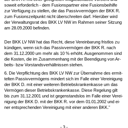
so­weit er­for­der­lich - dem Fu­si­ons­part­ner ei­ne Fu­si­ons­bei­hil­fe
zur Verfügung zu stel­len, die das Pas­siv­vermögen der BKK R.
zum Fu­si­ons­zeit­punkt nicht über­schrei­ten darf. Hierüber wird
der Ver­wal­tungs­rat des BKK LV NW im Rah­men sei­ner Sit­zung
am 28.09.2000 be­fin­den.
Der BKK LV NW hat das Recht, die­se Ver­ein­ba­rung frist­los zu
kündi­gen, wenn sich das Pas­siv­vermögen der BKK R. nach
dem 31.12.2000 um mehr als 10 % erhöht. Aus­ge­nom­men sind
die Kos­ten, die im Zu­sam­men­hang mit der Be­en­di­gung von Ar­
beits- bzw Vor­stands­verhält­nis­sen ste­hen.
6. Die Ver­pflich­tung des BKK LV NW zur Über­nah­me des er­mit­
tel­ten Pas­siv­vermögens min­dert sich im Fal­le ei­ner Ver­ei­ni­gung
der BKK D. mit ei­ner wei­te­ren Be­triebs­kran­ken­kas­se um das
Vermögen die­ser Be­triebs­kran­ken­kas­se. Die­se Re­ge­lung gilt
bis zum 31.12.2001 und ist ge­gen­stands­los im Fal­le ei­ner Ver­ei­
ni­gung der BKK D. mit der BKK R. vor dem 01.01.2002 und ei­
ner ent­spre­chen­den Ver­ei­ni­gung mit ei­ner an­de­ren BKK."
- 3 -