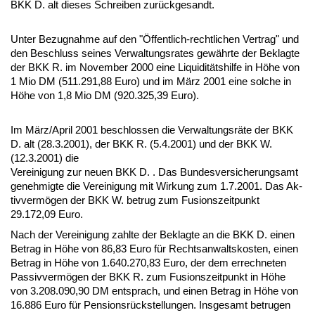
BKK D. alt die­ses Schrei­ben zurück­ge­sandt.
Un­ter Be­zug­nah­me auf den "Öffent­lich-recht­li­chen Ver­trag" und
den Be­schluss sei­nes Ver­wal­tungs­ra­tes gewähr­te der Be­klag­te
der BKK R. im No­vem­ber 2000 ei­ne Li­qui­ditätshil­fe in Höhe von
1 Mio DM (511.291,88 Eu­ro) und im März 2001 ei­ne sol­che in
Höhe von 1,8 Mio DM (920.325,39 Eu­ro).
Im März/April 2001 be­schlos­sen die Ver­wal­tungsräte der BKK
D. alt (28.3.2001), der BKK R. (5.4.2001) und der BKK W.
(12.3.2001) die
Ver­ei­ni­gung zur neu­en BKK D. . Das Bun­des­ver­si­che­rungs­amt
ge­neh­mig­te die Ver­ei­ni­gung mit Wir­kung zum 1.7.2001. Das Ak­
tiv­vermögen der BKK W. be­trug zum Fu­si­ons­zeit­punkt
29.172,09 Eu­ro.
Nach der Ver­ei­ni­gung zahl­te der Be­klag­te an die BKK D. ei­nen
Be­trag in Höhe von 86,83 Eu­ro für Rechts­an­walts­kos­ten, ei­nen
Be­trag in Höhe von 1.640.270,83 Eu­ro, der dem er­rech­ne­ten
Pas­siv­vermögen der BKK R. zum Fu­si­ons­zeit­punkt in Höhe
von 3.208.090,90 DM ent­sprach, und ei­nen Be­trag in Höhe von
16.886 Eu­ro für Pen­si­onsrück­stel­lun­gen. Ins­ge­samt be­tru­gen