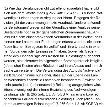
(1) Wie das Be­ru­fungs­ge­richt zu­tref­fend aus­geführt hat, er­gibt
sich aus dem Wort­laut des § 265 Satz 1 2. Alt SGB V kei­ne Not­
wen­dig­keit ei­ner en­gen Aus­le­gung der Norm. Ent­ge­gen der Re­
vi­si­on gibt der zu­sam­men­ge­setz­te Aus­druck "an­de­re auf­wen­di­
ge Be­las­tun­gen" we­der auf der Grund­la­ge ei­ner Ana­ly­se sei­ner
Be­stand­tei­le noch in der ganz­heit­li­chen Zu­sam­men­schau An­
lass zu ei­nem ein­schränken­den Verständ­nis in der Wei­se, dass
hier­von nur Las­ten oder For­de­run­gen er­fasst würden, die ei­nen
"spe­zi­fi­schen Be­zug zum Ein­zel­fall" und "ih­re Ur­sa­che in ex­ter­
nen Vorgängen oder Er­eig­nis­sen" ha­ben. So­weit als Ge­gen­
stand des Fi­nanz­aus­gleichs Kos­ten für "Be­las­tun­gen" ge­nannt
wer­den, sind hier­un­ter im all­ge­mei­nen Sprach­ge­brauch le­dig­lich
(sämt­li­che) Kos­ten oh­ne Rück­sicht auf ih­ren An­lass und ih­re Ur­
sa­che zu ver­ste­hen. Die Ver­wen­dung des At­tri­buts "auf­wen­dig"
stellt darüber hin­aus nur si­cher, dass auf der Ebe­ne des Lan­
des­ver­ban­des fi­nan­zi­el­le Las­ten von be­son­de­rem Ge­wicht und
nicht (auch) je­de (un­be­deu­ten­de) Be­las­tung aus­ge­gli­chen wird.
Eben­so we­nig legt die in­ter­ne Be­zie­hung des "auf-wen­di­gen
Leis­tungs­falls" (§ 265 Satz 1 1. Alt SGB V) als ein­zig kon­kret
be­nann­tem Fall der auf-wen­di­gen Be­las­tung zu den (al­len) "an­
de­ren auf­wen­di­gen Be­las­tun­gen" (§ 265 Satz 1 2. Alt SGB V) ein