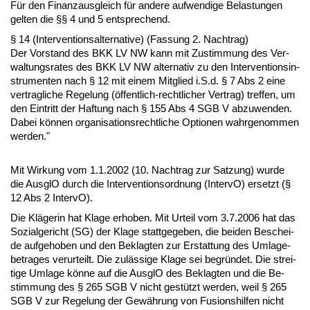
Für den Fi­nanz­aus­gleich für an­de­re auf­wen­di­ge Be­las­tun­gen
gel­ten die §§ 4 und 5 ent­spre­chend.
§ 14 (In­ter­ven­ti­ons­al­ter­na­ti­ve) (Fas­sung 2. Nach­trag)
Der Vor­stand des BKK LV NW kann mit Zu­stim­mung des Ver­
wal­tungs­ra­tes des BKK LV NW al­ter­na­tiv zu den In­ter­ven­ti­ons­in­
stru­men­ten nach § 12 mit ei­nem Mit­glied i.S.d. § 7 Abs 2 ei­ne
ver­trag­li­che Re­ge­lung (öffent­lich-recht­li­cher Ver­trag) tref­fen, um
den Ein­tritt der Haf­tung nach § 155 Abs 4 SGB V ab­zu­wen­den.
Da­bei können or­ga­ni­sa­ti­ons­recht­li­che Op­tio­nen wahr­ge­nom­men
wer­den."
Mit Wir­kung vom 1.1.2002 (10. Nach­trag zur Sat­zung) wur­de
die Aus­glO durch die In­ter­ven­ti­ons­ord­nung (In­ter­vO) er­setzt (§
12 Abs 2 In­ter­vO).
Die Kläge­rin hat Kla­ge er­ho­ben. Mit Ur­teil vom 3.7.2006 hat das
So­zi­al­ge­richt (SG) der Kla­ge statt­ge­ge­ben, die bei­den Be­schei­
de auf­ge­ho­ben und den Be­klag­ten zur Er­stat­tung des Um­la­ge­
be­tra­ges ver­ur­teilt. Die zulässi­ge Kla­ge sei be­gründet. Die strei­
ti­ge Um­la­ge könne auf die Aus­glO des Be­klag­ten und die Be­
stim­mung des § 265 SGB V nicht gestützt wer­den, weil § 265
SGB V zur Re­ge­lung der Gewährung von Fu­si­ons­hil­fen nicht