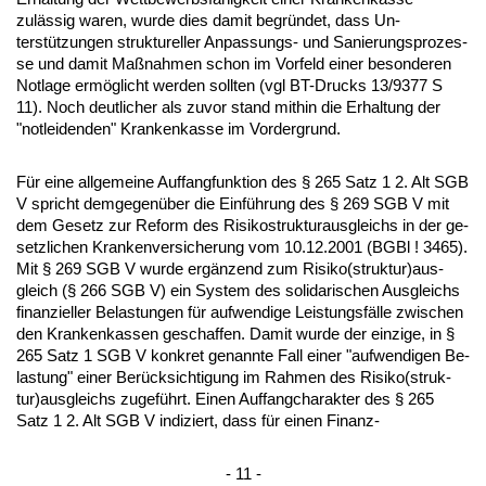
zulässig wa­ren, wur­de dies da­mit be­gründet, dass Un­
terstützun­gen struk­tu­rel­ler An­pas­sungs- und Sa­nie­rungs­pro­zes­
se und da­mit Maßnah­men schon im Vor­feld ei­ner be­son­de­ren
Not­la­ge ermöglicht wer­den soll­ten (vgl BT-Drucks 13/9377 S
11). Noch deut­li­cher als zu­vor stand mit­hin die Er­hal­tung der
"not­lei­den­den" Kran­ken­kas­se im Vor­der­grund.
Für ei­ne all­ge­mei­ne Auf­fang­funk­ti­on des § 265 Satz 1 2. Alt SGB
V spricht dem­ge­genüber die Einführung des § 269 SGB V mit
dem Ge­setz zur Re­form des Ri­si­ko­struk­tur­aus­gleichs in der ge­
setz­li­chen Kran­ken­ver­si­che­rung vom 10.12.2001 (BGBl ! 3465).
Mit § 269 SGB V wur­de ergänzend zum Ri­si­ko(struk­tur)aus­
gleich (§ 266 SGB V) ein Sys­tem des so­li­da­ri­schen Aus­gleichs
fi­nan­zi­el­ler Be­las­tun­gen für auf­wen­di­ge Leis­tungsfälle zwi­schen
den Kran­ken­kas­sen ge­schaf­fen. Da­mit wur­de der ein­zi­ge, in §
265 Satz 1 SGB V kon­kret ge­nann­te Fall ei­ner "auf­wen­di­gen Be­
las­tung" ei­ner Berück­sich­ti­gung im Rah­men des Ri­si­ko(struk­
tur)aus­gleichs zu­geführt. Ei­nen Auf­fang­cha­rak­ter des § 265
Satz 1 2. Alt SGB V in­di­ziert, dass für ei­nen Fi­nanz-
- 11 -