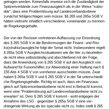
ge­tra­gen wer­den. Kei­nes­falls er­wei­se sich die Zuständig­keit der
Spit­zen­verbände zum Fi­nanz­aus­gleich als in der Wei­se "sub­si­
diär", dass ei­ne Pro­blemlösung auf Lan­des­ver­bands­ebe­ne
zunächst fehl­ge­schla­gen sein müsse. §§ 265 und 265a SGB V
hätten viel­mehr in­halt­lich ver­schie­de­ne, von­ein­an­der zu tren­nen­
de Re­ge­lungs­ge­hal­te.
Der von der Re­vi­si­on ver­tre­te­nen Auf­fas­sung zur Ein­ord­nung
des § 265 SGB V in die Be­stim­mun­gen der Fi­nanz- und Ri­si­
ko(struk­tur)aus­glei­che folgt der Se­nat nicht. Ins­be­son­de­re re­gelt
§ 265a SGB V Aus­gleichs­si­tua­tio­nen wie die hier zu be­ur­tei­len­
de nicht et­wa selbstständig und ab­sch­ließend mit der Fol­ge,
dass die An­wen­dung von § 265 SGB V auf den Aus­gleich von
Auf­wand für Fu­si­ons­hil­fen zur Ab­wen­dung ei­ner Haf­tung nach §
155 Abs 4 SGB V von vorn­her­ein aus­schei­den müss­te. Zwar
ha­ben § 265a SGB V und § 265 SGB V in der Tat un­ter­schied­li­
che Re­ge­lungs­ge­hal­te. Rich­tig ist auch, dass ein Fi­nanz­aus­
gleich auf Spit­zen­ver­bands­ebe­ne nicht erst in Be­tracht kommt,
wenn ei­ne "Pro­blemlösung auf Lan­des­ver­bands­ebe­ne nicht zu
er­war­ten" ist. Dem § 265 SGB V kommt - wohl ent­ge­gen der
An­nah­me des LSG - ge­genüber § 265a SGB V ei­ne ver­
drängen­de Wir­kung als lex spe­cia­lis nicht zu. In­des stellt § 265