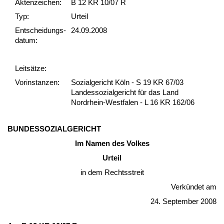
Akten­zeichen:
B 12 KR 10/07 R
Typ:
Urteil
Ent­scheid­ungs­
24.09.2008
datum:
Leit­sätze:
Vor­ins­tan­zen:
Sozialgericht Köln - S 19 KR 67/03
Landessozialgericht für das Land
Nordrhein-Westfalen - L 16 KR 162/06
BUN­DESSO­ZIAL­GERICHT
Im Na­men des Vol­kes
Ur­teil
in dem Rechts­streit
Verkündet am
24. Sep­tem­ber 2008