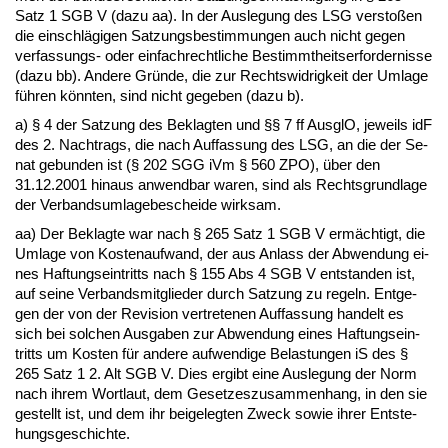
Satz 1 SGB V (da­zu aa). In der Aus­le­gung des LSG ver­s­toßen
die ein­schlägi­gen Sat­zungs­be­stim­mun­gen auch nicht ge­gen
ver­fas­sungs- oder ein­fach­recht­li­che Be­stimmt­heits­er­for­der­nis­se
(da­zu bb). An­de­re Gründe, die zur Rechts­wid­rig­keit der Um­la­ge
führen könn­ten, sind nicht ge­ge­ben (da­zu b).
a) § 4 der Sat­zung des Be­klag­ten und §§ 7 ff Aus­glO, je­weils idF
des 2. Nach­trags, die nach Auf­fas­sung des LSG, an die der Se­
nat ge­bun­den ist (§ 202 SGG iVm § 560 ZPO), über den
31.12.2001 hin­aus an­wend­bar wa­ren, sind als Rechts­grund­la­ge
der Ver­bands­um­la­ge­be­schei­de wirk­sam.
aa) Der Be­klag­te war nach § 265 Satz 1 SGB V ermäch­tigt, die
Um­la­ge von Kos­ten­auf­wand, der aus An­lass der Ab­wen­dung ei­
nes Haf­tungs­ein­tritts nach § 155 Abs 4 SGB V ent­stan­den ist,
auf sei­ne Ver­bands­mit­glie­der durch Sat­zung zu re­geln. Ent­ge­
gen der von der Re­vi­si­on ver­tre­te­nen Auf­fas­sung han­delt es
sich bei sol­chen Aus­ga­ben zur Ab­wen­dung ei­nes Haf­tungs­ein­
tritts um Kos­ten für an­de­re auf­wen­di­ge Be­las­tun­gen iS des §
265 Satz 1 2. Alt SGB V. Dies er­gibt ei­ne Aus­le­gung der Norm
nach ih­rem Wort­laut, dem Ge­set­zes­zu­sam­men­hang, in den sie
ge­stellt ist, und dem ihr bei­ge­leg­ten Zweck so­wie ih­rer Ent­ste­
hungs­ge­schich­te.