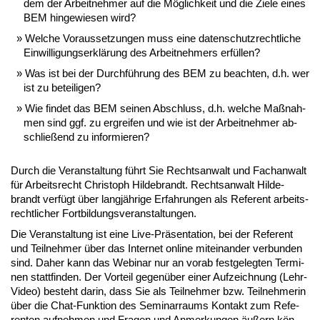
dem der Ar­beit­neh­mer auf die Mög­lich­keit und die Zie­le ei­nes
BEM hin­ge­wie­sen wird?
Wel­che Vor­aus­set­zun­gen muss ei­ne da­ten­schutz­recht­li­che
Ein­wil­li­gungs­er­klä­rung des Ar­beit­neh­mers er­fül­len?
Was ist bei der Durch­füh­rung des BEM zu be­ach­ten, d.h. wer
ist zu be­tei­li­gen?
Wie fin­det das BEM sei­nen Ab­schluss, d.h. wel­che Maß­nah­
men sind ggf. zu er­grei­fen und wie ist der Ar­beit­neh­mer ab­
schlie­ßend zu in­for­mie­ren?
Durch die Ver­an­stal­tung führt Sie Rechts­an­walt und Fach­an­walt
für Ar­beits­recht Chris­toph Hil­de­brandt. Rechts­an­walt Hil­de­
brandt ver­fügt über lang­jäh­ri­ge Er­fah­run­gen als Re­fe­rent ar­beits­
recht­li­cher Fort­bil­dungs­ver­an­stal­tun­gen.
Die Ver­an­stal­tung ist ei­ne Li­ve-Prä­sen­ta­ti­on, bei der Re­fe­rent
und Teil­neh­mer über das In­ter­net on­line mit­ein­an­der ver­bun­den
sind. Da­her kann das We­bi­nar nur an vor­ab fest­ge­leg­ten Ter­mi­
nen statt­fin­den. Der Vor­teil ge­gen­über ei­ner Auf­zeich­nung (Lehr-
Vi­deo) be­steht dar­in, dass Sie als Teil­neh­mer bzw. Teil­neh­me­rin
über die Chat-Funk­ti­on des Se­mi­nar­raums Kon­takt zum Re­fe­
ren­ten auf­neh­men und Fra­gen und An­mer­kun­gen äu­ßern kön­