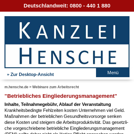
Deutschlandweit:
0800 - 440 1 880
Menü
» Zur Desktop-Ansicht
m.hensche.de
>
Webinare zum Arbeitsrecht
"Be­trieb­li­ches Ein­glie­de­rungs­ma­nage­ment"
In­hal­te, Teil­nah­me­ge­bühr, Ab­lauf der Ver­an­stal­tung
Krank­heits­be­ding­te Fehl­zei­ten kos­ten Un­ter­neh­men viel Geld.
Maß­nah­men der be­trieb­li­chen Ge­sund­heits­vor­sor­ge sen­ken
die­se Kos­ten und stei­gern die Ar­beits­pro­duk­ti­vi­tät. Das ge­setz­li­
che vor­ge­schrie­be­ne be­trieb­li­che Ein­glie­de­rungs­ma­nage­ment