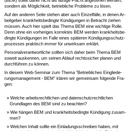
(BEM) soll­te da­her nicht als läs­ti­ge Pflicht an­ge­se­hen wer­den,
son­dern als Mög­lich­keit, be­trieb­li­che Pro­ble­me zu lö­sen.
Auf der an­de­ren Sei­te ste­hen aber auch Ein­zel­fäl­le, in de­nen Ar­
beit­ge­ber krank­heits­be­ding­te Kün­di­gun­gen in Be­tracht zie­hen
müs­sen. Auch hier spielt das The­ma BEM ei­ne wich­ti­ge Rol­le.
Denn oh­ne ein vor­he­ri­ges kor­rek­tes BEM wer­den krank­heits­be­
ding­te Kün­di­gun­gen im Fal­le ei­nes spä­te­ren Kün­di­gungs­schutz­
pro­zes­ses prak­tisch im­mer für un­wirk­sam er­klärt.
Per­so­nal­ver­ant­wort­li­che soll­ten sich da­her beim The­ma BEM
so­weit aus­ken­nen, um sei­nen Ab­lauf rechts­si­cher pla­nen und
durch­füh­ren zu kön­nen.
In die­sem Web-Se­mi­nar zum The­ma "Be­trieb­li­ches Ein­glie­de­
rungs­ma­nage­ment - BEM" klä­ren wir ge­mein­sam fol­gen­de Fra­
gen:
Wel­che ar­beits­recht­li­chen und da­ten­schutz­recht­li­chen
Grund­la­gen des BEM sind zu be­ach­ten?
Wie hän­gen BEM und krank­heits­be­ding­te Kün­di­gung zu­sam­
men?
Wel­chen In­halt soll­te ein Ein­la­dungs­schrei­ben ha­ben, mit