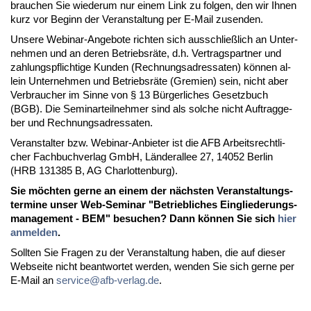
brau­chen Sie wie­der­um nur ei­nem Link zu fol­gen, den wir Ih­nen
kurz vor Be­ginn der Ver­an­stal­tung per E-Mail zu­sen­den.
Un­se­re We­bi­nar-An­ge­bo­te rich­ten sich aus­schließ­lich an Un­ter­
neh­men und an de­ren Be­triebs­rä­te, d.h. Ver­trags­part­ner und
zah­lungs­pflich­ti­ge Kun­den (Rech­nungs­adres­sa­ten) kön­nen al­
lein Un­ter­neh­men und Be­triebs­rä­te (Gre­mi­en) sein, nicht aber
Ver­brau­cher im Sin­ne von § 13 Bür­ger­li­ches Ge­setz­buch
(BGB). Die Se­min­ar­teil­neh­mer sind als sol­che nicht Auf­trag­ge­
ber und Rech­nungs­adres­sa­ten.
Ver­an­stal­ter bzw. We­bi­nar-An­bie­ter ist die AFB Ar­beits­recht­li­
cher Fach­buch­ver­lag GmbH, Län­de­r­al­lee 27, 14052 Ber­lin
(HRB 131385 B, AG Char­lot­ten­burg).
Sie möch­ten ger­ne an ei­nem der nächs­ten Ver­an­stal­tungs­
ter­mi­ne un­ser Web-Se­mi­nar "Be­trieb­li­ches Ein­glie­de­rungs­
ma­nage­ment - BEM" be­su­chen? Dann kön­nen Sie sich
hier
an­mel­den
.
Soll­ten Sie Fra­gen zu der Ver­an­stal­tung ha­ben, die auf die­ser
Web­sei­te nicht be­ant­wor­tet wer­den, wen­den Sie sich ger­ne per
E-Mail an
ser­vice@afb-ver­lag.de
.