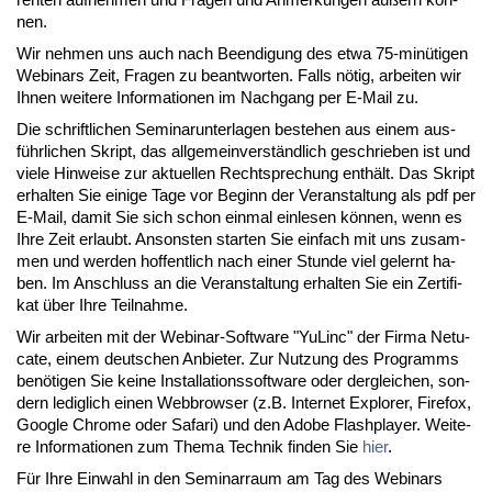
nen.
Wir neh­men uns auch nach Be­en­di­gung des et­wa 75-mi­nü­ti­gen
We­bi­nars Zeit, Fra­gen zu be­ant­wor­ten. Falls nö­tig, ar­bei­ten wir
Ih­nen wei­te­re In­for­ma­tio­nen im Nach­gang per E-Mail zu.
Die schrift­li­chen Se­mi­nar­un­ter­la­gen be­ste­hen aus ei­nem aus­
führ­li­chen Skript, das all­ge­mein­ver­ständ­lich ge­schrie­ben ist und
vie­le Hin­wei­se zur ak­tu­el­len Recht­spre­chung ent­hält. Das Skript
er­hal­ten Sie ei­ni­ge Ta­ge vor Be­ginn der Ver­an­stal­tung als pdf per
E-Mail, da­mit Sie sich schon ein­mal ein­le­sen kön­nen, wenn es
Ih­re Zeit er­laubt. An­sons­ten star­ten Sie ein­fach mit uns zu­sam­
men und wer­den hof­fent­lich nach ei­ner St­un­de viel ge­lernt ha­
ben. Im An­schluss an die Ver­an­stal­tung er­hal­ten Sie ein Zer­ti­fi­
kat über Ih­re Teil­nah­me.
Wir ar­bei­ten mit der We­bi­nar-Soft­ware "Yu­Linc" der Fir­ma Ne­tu­
ca­te, ei­nem deut­schen An­bie­ter. Zur Nut­zung des Pro­gramms
be­nö­ti­gen Sie kei­ne In­stal­la­ti­ons­soft­ware oder der­glei­chen, son­
dern le­dig­lich ei­nen Web­brow­ser (z.B. In­ter­net Ex­plo­rer, Fi­re­fox,
Goog­le Chro­me oder Sa­fa­ri) und den Ado­be Flash­play­er. Wei­te­
re In­for­ma­tio­nen zum The­ma Tech­nik fin­den Sie
hier
.
Für Ih­re Ein­wahl in den Se­mi­nar­raum am Tag des We­bi­nars