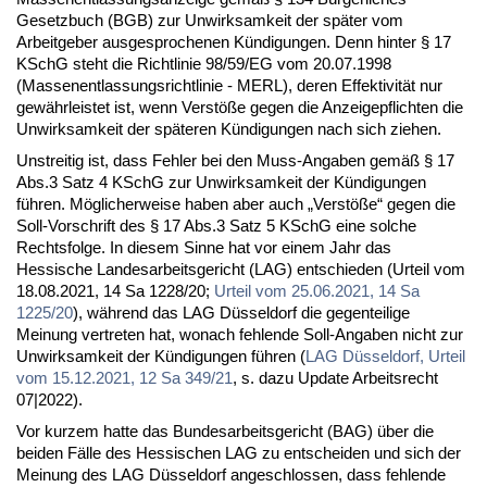
Gesetzbuch (BGB) zur Unwirksamkeit der später vom
Arbeitgeber ausgesprochenen Kündigungen. Denn hinter § 17
KSchG steht die Richtlinie 98/59/EG vom 20.07.1998
(Massenentlassungsrichtlinie - MERL), deren Effektivität nur
gewährleistet ist, wenn Verstöße gegen die Anzeigepflichten die
Unwirksamkeit der späteren Kündigungen nach sich ziehen.
Unstreitig ist, dass Fehler bei den Muss-Angaben gemäß § 17
Abs.3 Satz 4 KSchG zur Unwirksamkeit der Kündigungen
führen. Möglicherweise haben aber auch „Verstöße“ gegen die
Soll-Vorschrift des § 17 Abs.3 Satz 5 KSchG eine solche
Rechtsfolge. In diesem Sinne hat vor einem Jahr das
Hessische Landesarbeitsgericht (LAG) entschieden (Urteil vom
18.08.2021, 14 Sa 1228/20;
Urteil vom 25.06.2021, 14 Sa
1225/20
), während das LAG Düsseldorf die gegenteilige
Meinung vertreten hat, wonach fehlende Soll-Angaben nicht zur
Unwirksamkeit der Kündigungen führen (
LAG Düsseldorf, Urteil
vom 15.12.2021, 12 Sa 349/21
, s. dazu Update Arbeitsrecht
07|2022).
Vor kurzem hatte das Bundesarbeitsgericht (BAG) über die
beiden Fälle des Hessischen LAG zu entscheiden und sich der
Meinung des LAG Düsseldorf angeschlossen, dass fehlende