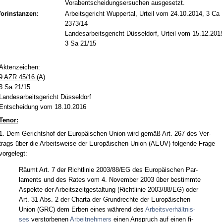
Vorabentscheidungsersuchen ausgesetzt.
orinstanzen:
Arbeitsgericht Wuppertal, Urteil vom 24.10.2014, 3 Ca
2373/14
Landesarbeitsgericht Düsseldorf, Urteil vom 15.12.201
3 Sa 21/15
Ak­ten­zei­chen:
9 AZR 45/16 (A)
3 Sa 21/15
Lan­des­ar­beits­ge­richt Düssel­dorf
Ent­schei­dung vom 18.10.2016
Te­nor:
1. Dem Ge­richts­hof der Eu­ropäischen Uni­on wird gemäß Art. 267 des Ver­
trags über die Ar­beits­wei­se der Eu­ropäischen Uni­on (AEUV) fol­gen­de Fra­ge
vor­ge­legt:
Räumt Art. 7 der Richt­li­nie 2003/88/EG des Eu­ropäischen Par­
la­ments und des Ra­tes vom 4. No­vem­ber 2003 über be­stimm­te
As­pek­te der Ar­beits­zeit­ge­stal­tung (Richt­li­nie 2003/88/EG) oder
Art. 31 Abs. 2 der Char­ta der Grund­rech­te der Eu­ropäischen
Uni­on (GRC) dem Er­ben ei­nes während des
Ar­beits­verhält­nis­
ses
ver­stor­be­nen
Ar­beit­neh­mers
ei­nen An­spruch auf ei­nen fi­