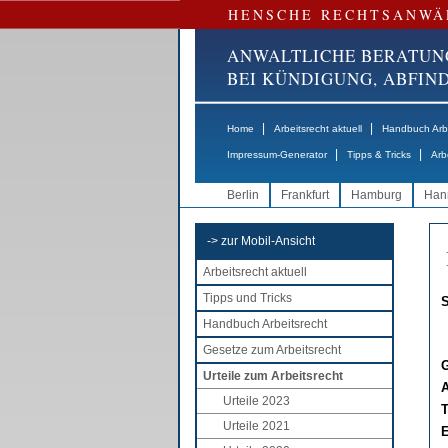
HENSCHE RECHTSANWÄ
ANWALTLICHE BERATUN
BEI KÜNDIGUNG, ABFI
|
|
Home
Arbeitsrecht aktuell
Handbuch Arbe
|
|
Impressum-Generator
Tipps & Tricks
Arb
Berlin
Frankfurt
Hamburg
Han
-> zur Mobil-Ansicht
Arbeitsrecht aktuell
Tipps und Tricks
S
Handbuch Arbeitsrecht
Gesetze zum Arbeitsrecht
G
Urteile zum Arbeitsrecht
A
Urteile 2023
T
Urteile 2021
E