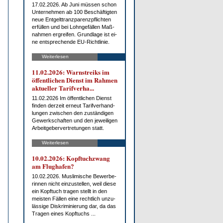
17.02.2026. Ab Ju­ni müs­sen schon
Un­ter­neh­men ab 100 Be­schäf­tig­ten
neue Ent­gelt­tranz­pa­renz­pflich­ten
er­fül­len und bei Lohn­ge­fäl­len Maß­
nah­men er­grei­fen. Grund­la­ge ist ei­
ne ent­spre­chen­de EU-Richt­li­nie.
Weiterlesen
11.02.2026: Warn­streiks im
öf­fent­li­chen Dienst im Rah­men
ak­tu­el­ler Ta­rif­ver­ha...
11.02.2026 Im öf­fent­li­chen Dienst
fin­den der­zeit er­neut Ta­rif­ver­hand­
lun­gen zwi­schen den zu­stän­di­gen
Ge­werk­schaf­ten und den je­wei­li­gen
Ar­beit­ge­ber­ver­tre­tun­gen statt.
Weiterlesen
10.02.2026: Kopf­tuch­zwang
am Flug­ha­fen?
10.02.2026. Mus­li­mi­sche Be­wer­be­
rin­nen nicht ein­zu­stel­len, weil die­se
ein Kopf­tuch tra­gen stellt in den
meis­ten Fäl­len ei­ne recht­lich un­zu­
läs­si­ge Dis­kri­mi­nie­rung dar, da das
Tra­gen ei­nes Kopf­tuchs ...