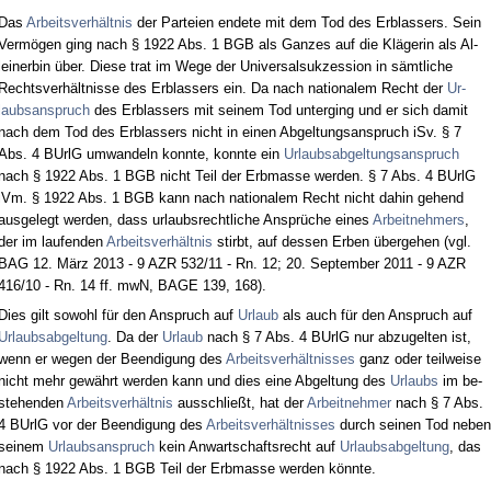
Das
Ar­beits­verhält­nis
der Par­tei­en en­de­te mit dem Tod des Erb­las­sers. Sein
Vermögen ging nach § 1922 Abs. 1 BGB als Gan­zes auf die Kläge­rin als Al­
lein­er­bin über. Die­se trat im We­ge der Uni­ver­sal­suk­zes­si­on in sämt­li­che
Rechts­verhält­nis­se des Erb­las­sers ein. Da nach na­tio­na­lem Recht der
Ur­
laubs­an­spruch
des Erb­las­sers mit sei­nem Tod un­ter­ging und er sich da­mit
nach dem Tod des Erb­las­sers nicht in ei­nen Ab­gel­tungs­an­spruch iSv. § 7
Abs. 4 BUrlG um­wan­deln konn­te, konn­te ein
Ur­laubs­ab­gel­tungs­an­spruch
nach § 1922 Abs. 1 BGB nicht Teil der Erb­mas­se wer­den. § 7 Abs. 4 BUrlG
iVm. § 1922 Abs. 1 BGB kann nach na­tio­na­lem Recht nicht da­hin ge­hend
aus­ge­legt wer­den, dass ur­laubs­recht­li­che Ansprüche ei­nes
Ar­beit­neh­mers
,
der im lau­fen­den
Ar­beits­verhält­nis
stirbt, auf des­sen Er­ben über­ge­hen (vgl.
BAG 12. März 2013 - 9 AZR 532/11 - Rn. 12; 20. Sep­tem­ber 2011 - 9 AZR
416/10 - Rn. 14 ff. mwN, BA­GE 139, 168).
Dies gilt so­wohl für den An­spruch auf
Ur­laub
als auch für den An­spruch auf
Ur­laubs­ab­gel­tung
. Da der
Ur­laub
nach § 7 Abs. 4 BUrlG nur ab­zu­gel­ten ist,
wenn er we­gen der Be­en­di­gung des
Ar­beits­verhält­nis­ses
ganz oder teil­wei­se
nicht mehr gewährt wer­den kann und dies ei­ne Ab­gel­tung des
Ur­laubs
im be­
ste­hen­den
Ar­beits­verhält­nis
aus­sch­ließt, hat der
Ar­beit­neh­mer
nach § 7 Abs.
4 BUrlG vor der Be­en­di­gung des
Ar­beits­verhält­nis­ses
durch sei­nen Tod ne­ben
sei­nem
Ur­laubs­an­spruch
kein An­wart­schafts­recht auf
Ur­laubs­ab­gel­tung
, das
nach § 1922 Abs. 1 BGB Teil der Erb­mas­se wer­den könn­te.