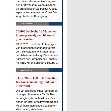
men ei­ner Mas­sen­ent­las­sung wer­
den erst wirk­sam, wenn die An­zei­
ge ord­nungs­ge­mäß bei der Ar­beits­
agen­tur er­stat­tet wur­de. Oh­ne An­
zei­ge bleibt die Kün­di­gung ...
Weiterlesen
26/003 Feh­ler­haf­te Mas­sen­ent­
las­sungs­an­zei­ge nicht kor­ri­
giert wer­den
13.01.2026. Feh­ler­haf­te An­zei­gen
von Mas­sen­ent­las­sun­gen ver­hin­
dern die Auf­ga­ben­wahr­neh­mung
der Ar­beits­ver­wal­tung. Dies hat vor
kur­zem der Eu­ro­päi­sche Ge­richts­
hof (EuGH) ent­schie­den: EuGH, ...
Weiterlesen
31.12.2025: LAG Hamm: Be­
triebs­ver­ein­ba­rung und So­zi­
al­aus­wahl
Die Ver­ein­ba­rung ei­nes Son­der­kün­
di­gungs­schut­zes nur für die Be­
schäf­tig­ten, die sich mit ei­ner Ver­
än­de­rung ih­rer ar­beits­ver­trag­li­chen
Ver­ein­ba­run­gen ein­ver­stan­den er­
klärt ha­ben, steht ei­ner ...