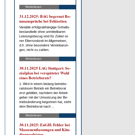
Weiterlesen
31.12.2025: BAG be­grenzt Bo­
nus­an­sprü­che bei Fehl­zei­ten
Va­ria­ble er­folgs­ab­hän­gi­ge Ge­halts­
be­stand­tei­le oh­ne un­mit­tel­ba­ren
Leis­tungs­be­zug sind für Zei­ten ei­
ner El­tern­zeit­zeit im All­ge­mei­nen,
d.h. oh­ne be­son­de­re Ver­ein­ba­run­
gen, nicht zu zah­len.
Weiterlesen
30.11.2025 LAG Stutt­gart: So­
zi­al­plan bei ver­spä­te­ter Wahl
ei­nes Be­triebs­rats?
1. Wird in ei­nem bis­lang be­triebs­
rats­lo­sen Be­trieb ein Be­triebs­rat
erst ge­bil­det, nach­dem der Ar­beit­
ge­ber mit der Um­set­zung der Be­
trieb­s­än­de­rung be­gon­nen hat, steht
dem Be­triebs­rat nach ...
Weiterlesen
30.11.2025: EuGH: Feh­ler bei
Mas­sen­ent­las­sun­gen und Kün­
di­gungs­fris­ten