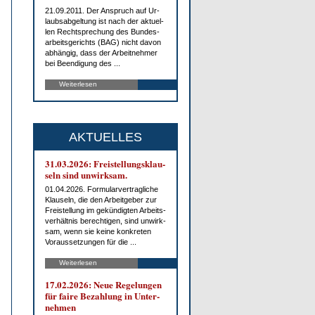
21.09.2011. Der An­spruch auf Ur­
laubs­ab­gel­tung ist nach der ak­tu­el­
len Recht­spre­chung des Bun­des­
ar­beits­ge­richts (BAG) nicht da­von
ab­hän­gig, dass der Ar­beit­neh­mer
bei Be­en­di­gung des ...
Weiterlesen
AKTUELLES
31.03.2026: Frei­stel­lungs­klau­
seln sind un­wirk­sam.
01.04.2026. For­mu­lar­ver­trag­li­che
Klau­seln, die den Ar­beit­ge­ber zur
Frei­stel­lung im ge­kün­dig­ten Ar­beits­
ver­hält­nis be­rech­ti­gen, sind un­wirk­
sam, wenn sie kei­ne kon­kre­ten
Vor­aus­set­zun­gen für die ...
Weiterlesen
17.02.2026: Neue Re­ge­lun­gen
für fai­re Be­zah­lung in Un­ter­
neh­men