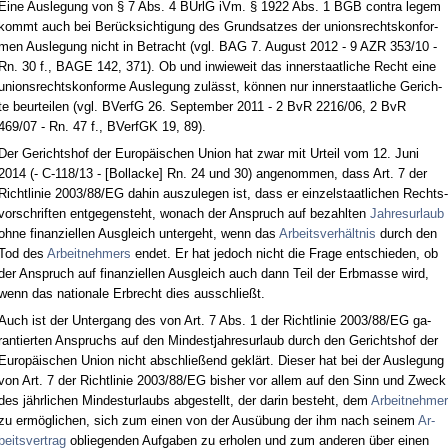
Ei­ne Aus­le­gung von § 7 Abs. 4 BUrlG iVm. § 1922 Abs. 1 BGB con­tra le­gem
kommt auch bei Berück­sich­ti­gung des Grund­sat­zes der uni­ons­rechts­kon­for­
men Aus­le­gung nicht in Be­tracht (vgl. BAG 7. Au­gust 2012 - 9 AZR 353/10 -
Rn. 30 f., BA­GE 142, 371). Ob und in­wie­weit das in­ner­staat­li­che Recht ei­ne
uni­ons­rechts­kon­for­me Aus­le­gung zulässt, können nur in­ner­staat­li­che Ge­rich­
te be­ur­tei­len (vgl. BVerfG 26. Sep­tem­ber 2011 - 2 BvR 2216/06, 2 BvR
469/07 - Rn. 47 f., BVerfGK 19, 89).
Der Ge­richts­hof der Eu­ropäischen Uni­on hat zwar mit Ur­teil vom 12. Ju­ni
2014 (- C-118/13 - [Bol­la­cke] Rn. 24 und 30) an­ge­nom­men, dass Art. 7 der
Richt­li­nie 2003/88/EG da­hin aus­zu­le­gen ist, dass er ein­zel­staat­li­chen Rechts­
vor­schrif­ten ent­ge­gen­steht, wo­nach der An­spruch auf be­zahl­ten
Jah­res­ur­laub
oh­ne fi­nan­zi­el­len Aus­gleich un­ter­geht, wenn das
Ar­beits­verhält­nis
durch den
Tod des
Ar­beit­neh­mers
en­det. Er hat je­doch nicht die Fra­ge ent­schie­den, ob
der An­spruch auf fi­nan­zi­el­len Aus­gleich auch dann Teil der Erb­mas­se wird,
wenn das na­tio­na­le Erbrecht dies aus­sch­ließt.
Auch ist der Un­ter­gang des von Art. 7 Abs. 1 der Richt­li­nie 2003/88/EG ga­
ran­tier­ten An­spruchs auf den Min­dest­jah­res­ur­laub durch den Ge­richts­hof der
Eu­ropäischen Uni­on nicht ab­sch­ließend geklärt. Die­ser hat bei der Aus­le­gung
von Art. 7 der Richt­li­nie 2003/88/EG bis­her vor al­lem auf den Sinn und Zweck
des jähr­li­chen Min­des­t­ur­laubs ab­ge­stellt, der dar­in be­steht, dem
Ar­beit­neh­mer
zu ermögli­chen, sich zum ei­nen von der Ausübung der ihm nach sei­nem
Ar­
beits­ver­trag
ob­lie­gen­den Auf­ga­ben zu er­ho­len und zum an­de­ren über ei­nen