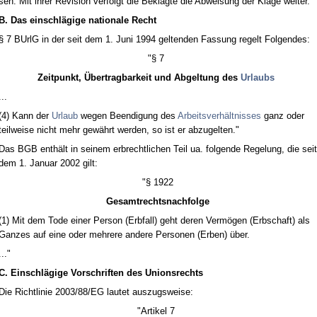
sen. Mit ih­rer Re­vi­si­on ver­folgt die Be­klag­te die Ab­wei­sung der Kla­ge wei­ter.
B. Das ein­schlägi­ge na­tio­na­le Recht
§ 7 BUrlG in der seit dem 1. Ju­ni 1994 gel­ten­den Fas­sung re­gelt Fol­gen­des:
"§ 7
Zeit­punkt, Über­trag­bar­keit und Ab­gel­tung des
Ur­laubs
...
(4) Kann der
Ur­laub
we­gen Be­en­di­gung des
Ar­beits­verhält­nis­ses
ganz oder
teil­wei­se nicht mehr gewährt wer­den, so ist er ab­zu­gel­ten."
Das BGB enthält in sei­nem erbrecht­li­chen Teil ua. fol­gen­de Re­ge­lung, die seit
dem 1. Ja­nu­ar 2002 gilt:
"§ 1922
Ge­samt­rechts­nach­fol­ge
(1) Mit dem To­de ei­ner Per­son (Erb­fall) geht de­ren Vermögen (Erb­schaft) als
Gan­zes auf ei­ne oder meh­re­re an­de­re Per­so­nen (Er­ben) über.
..."
C. Ein­schlägi­ge Vor­schrif­ten des Uni­ons­rechts
Die Richt­li­nie 2003/88/EG lau­tet aus­zugs­wei­se:
"Ar­ti­kel 7