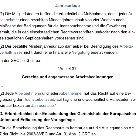
Jah­res­ur­laub
(1) Die Mit­glied­staa­ten tref­fen die er­for­der­li­chen Maßnah­men, da­mit je­der
Ar­
beit­neh­mer
ei­nen be­zahl­ten Min­dest­jah­res­ur­laub von vier Wo­chen nach
Maßga­be der Be­din­gun­gen für die In­an­spruch­nah­me und die Gewährung
erhält, die in den ein­zel­staat­li­chen Rechts­vor­schrif­ten und/oder nach den ein­
zel­staat­li­chen Ge­pflo­gen­hei­ten vor­ge­se­hen sind.
(2) Der be­zahl­te Min­dest­jah­res­ur­laub darf außer bei Be­en­di­gung des
Ar­beits­
verhält­nis­ses
nicht durch ei­ne fi­nan­zi­el­le
Vergütung
er­setzt wer­den."
In der GRC heißt es ua.:
"Ar­ti­kel 31
Ge­rech­te und an­ge­mes­se­ne Ar­beits­be­din­gun­gen
...
(2) Je­de
Ar­beit­neh­me­rin
und je­der
Ar­beit­neh­mer
hat das Recht auf ei­ne Be­
gren­zung der
Höchst­ar­beits­zeit
, auf tägli­che und wöchent­li­che Ru­he­zei­ten so­
wie auf be­zahl­ten
Jah­res­ur­laub
."
D. Er­for­der­lich­keit der Ent­schei­dung des Ge­richts­hofs der Eu­ropäischen
Uni­on und Erläute­rung der Vor­la­ge­fra­ge
Für die Ent­schei­dung des Rechts­streits kommt es auf die Aus­le­gung von Art.
7 der Richt­li­nie 2003/88/EG und Art. 31 Abs. 2 GRC an.