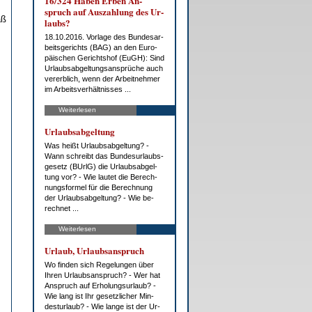
16/324 Ha­ben Er­ben An­
spruch auf Aus­zah­lung des Ur­
äß
laubs?
18.10.2016. Vor­la­ge des Bun­des­ar­
beits­ge­richts (BAG) an den Eu­ro­
päi­schen Ge­richts­hof (EuGH): Sind
Ur­laubs­ab­gel­tungs­an­sprü­che auch
ver­erb­lich, wenn der Ar­beit­neh­mer
im Ar­beits­ver­hält­nis­ses ...
Weiterlesen
Ur­laubs­ab­gel­tung
Was heißt Ur­laubs­ab­gel­tung? -
Wann schreibt das Bun­des­ur­laubs­
ge­setz (BUrlG) die Ur­laubs­ab­gel­
tung vor? - Wie lau­tet die Be­rech­
nungs­for­mel für die Be­rech­nung
der Ur­laubs­ab­gel­tung? - Wie be­
rech­net ...
Weiterlesen
Ur­laub, Ur­laubs­an­spruch
Wo fin­den sich Re­ge­lun­gen über
Ih­ren Ur­laubs­an­spruch? - Wer hat
An­spruch auf Er­ho­lungs­ur­laub? -
Wie lang ist Ihr ge­setz­li­cher Min­
des­t­ur­laub? - Wie lan­ge ist der Ur­