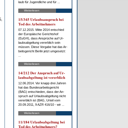
laub für Ju­gend­li­che und für ...
Weiterlesen
15/345 Ur­laubs­an­spruch bei
5,
Tod des Ar­beit­neh­mers
07.12.2015. Mit­te 2014 ent­schied
der Eu­ro­päi­sche Ge­richts­hof
(EuGH), dass An­sprü­che auf Ur­
laubs­ab­gel­tung ver­erb­lich sein
müs­sen. Die­se Vor­ga­be hat das Ar­
beits­ge­richt Ber­lin jetzt um­ge­setzt:
...
Weiterlesen
14/212 Der An­spruch auf Ur­
laubs­ab­gel­tung ist ver­erb­lich
12.06.2014. Vor knapp drei Jah­ren
hat das Bun­des­ar­beits­ge­richt
(BAG) ent­schie­den, dass der An­
spruch auf Ur­laubs­ab­gel­tung nicht
ver­erb­lich ist (BAG, Ur­teil vom
20.09.2011, 9 AZR 416/10 - wir ...
Weiterlesen
11/184 Ur­laubs­ab­gel­tung bei
Tod des Ar­beit­neh­mers?