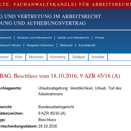
LTE, FACHANWALTSKANZLEI FÜR ARBEITSRECH
G UND VERTRETUNG IM ARBEITSRECHT
NDUNG UND AUFHEBUNGSVERTRAG
|
|
|
itsrecht
Gesetze zum Arbeitsrecht
Urteile zum Arbeitsrecht
Presse
|
|
|
eitsrecht Muster
Ratgeber Gebühren
Webinare
Kanzleiprofil
nover
Köln
München
Nürnberg
Stuttgart
Anwälte
BAG, Be­schluss vom 18.10.2016, 9 AZR 45/16 (A)
chlagworte:
Urlaubsabgeltung: Vererblichkeit, Urlaub: Tod des
Arbeitnehmers
ericht:
Bundesarbeitsgericht
ktenzeichen:
9 AZR 45/16 (A)
yp:
Beschluss
ntscheidungsdatum:
18.10.2016