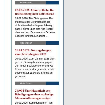
Weiterlesen
03.02.2026: Oh­ne ört­li­che Be­
triebs­lei­tung kein Be­triebs­rat
03.02.2026. Die Bil­dung ei­nes Be­
triebs­rats bei Lie­fer­diens­ten ist
nicht al­lein da­durch ge­recht­fer­tigt,
dass Fah­rer über ei­ne App ko­or­di­
niert wer­den. Es muss vor Ort ei­ne
Lei­tungs­funk­ti­on aus­ge­übt ...
Weiterlesen
20.01.2026: Neu­re­ge­lun­gen
zum Jah­res­be­ginn 2026
20.01.2026. Zum Ja­nu­ar 2026 stei­
gen die Bei­trags­be­mes­sungs­gren­
zen in der So­zi­al­ver­si­che­rung. Au­
ßer­dem wur­de der ge­setz­li­che Min­
dest­lohn auf 13,90 pro St­un­de an­
ge­ho­ben.
Weiterlesen
26/004 Un­wirk­sam­keit von
Kün­di­gun­gen oh­ne vor­he­ri­ge
Mas­sen­ent­las­sungs­an­zei­ge
15.01.2026. Kün­di­gun­gen im Rah­