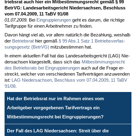
triebs­rat auch hier ein Mit­be­stim­mungs­recht ge­mäß § 99
Be­trVG: Lan­des­ar­beits­ge­richt Nie­der­sach­sen, Be­schluss
vom 07.04.2009, 11 TaBV 91/08
01.07.2009.
Bei
Ein­grup­pie­run­gen
geht es dar­um, die rich­ti­ge
Ta­rif­grup­pe für ei­nen Ar­beit­neh­mer zu fin­den.
Da­von hängt viel ab, vor al­lem na­tür­lich die Be­zah­lung, wes­halb
der
Be­triebs­rat
hier ge­mäß
§ 99 Abs.1 Satz 1 Be­triebs­ver­fas­
sungs­ge­setz (Be­trVG)
mit­zu­be­stim­men hat.
In ei­nem ak­tu­el­len Fall hat das Lan­des­ar­beits­ge­richt (LAG) Nie­
der­sach­sen klar­ge­stellt, dass sich das
Mit­be­stim­mungs­recht
des Be­triebs­rats bei Ein­grup­pie­run­gen
auch auf die Fra­ge er­
streckt, wel­cher von ver­schie­de­nen Ta­rif­ver­trä­gen an­zu­wen­den
ist:
LAG Nie­der­sach­sen, Be­schluss vom 07.04.2009, 11 TaBV
91/08.
Hat der Betriebsrat nur im Rahmen eines vom
Arbeitgeber vorgegebenen Tarifvertrags ein
Mitbestimmungsrecht bei Eingruppierungen?
Der Fall des LAG Niedersachsen: Streit über die