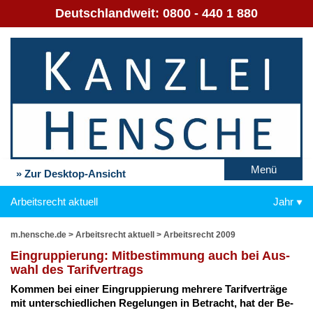
Deutschlandweit:
0800 - 440 1 880
Menü
» Zur Desktop-Ansicht
Arbeitsrecht aktuell
Jahr
m.hensche.de
>
Arbeitsrecht aktuell
>
Arbeitsrecht 2009
Ein­grup­pie­rung: Mit­be­stim­mung auch bei Aus­
wahl des Ta­rif­ver­trags
Kom­men bei ei­ner Ein­grup­pie­rung meh­re­re Ta­rif­ver­trä­ge
mit un­ter­schied­li­chen Re­ge­lun­gen in Be­tracht, hat der Be­