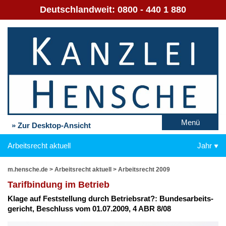
Deutschlandweit:
0800 - 440 1 880
Menü
» Zur Desktop-Ansicht
Arbeitsrecht aktuell
Jahr
m.hensche.de
>
Arbeitsrecht aktuell
>
Arbeitsrecht 2009
Ta­rif­bin­dung im Be­trieb
Kla­ge auf Fest­stel­lung durch Be­triebs­rat?: Bun­des­ar­beits­
ge­richt, Be­schluss vom 01.07.2009, 4 ABR 8/08