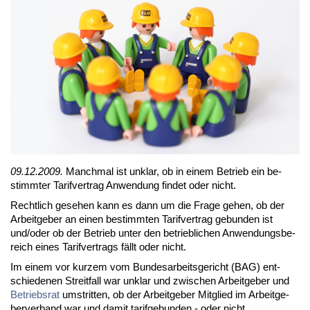
09.12.2009.
Manch­mal ist un­klar, ob in ei­nem Be­trieb ein be­
stimm­ter Ta­rif­ver­trag An­wen­dung fin­det oder nicht.
Recht­lich ge­se­hen kann es dann um die Fra­ge ge­hen, ob der
Ar­beit­ge­ber an ei­nen be­stimm­ten Ta­rif­ver­trag ge­bun­den ist
und/oder ob der Be­trieb un­ter den be­trieb­li­chen An­wen­dungs­be­
reich ei­nes Ta­rif­ver­trags fällt oder nicht.
Im ei­nem vor kur­zem vom Bun­des­ar­beits­ge­richt (BAG) ent­
schie­de­nen Streit­fall war un­klar und zwi­schen Ar­beit­ge­ber und
Be­triebs­rat
um­strit­ten, ob der Ar­beit­ge­ber Mit­glied im Ar­beit­ge­
ber­ver­band war und da­mit ta­rif­ge­bun­den - oder nicht.