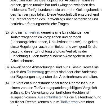
Abschluß oder die Beendigung von Arbeitsverhältnissen
ordnen, gelten unmittelbar und zwingend zwischen den
beiderseits Tarifgebundenen, die unter den Geltungsbereich
des Tarifvertrags fallen. Diese Vorschrift gilt entsprechend
für Rechtsnormen des Tarifvertrags über betriebliche und
betriebsverfassungsrechtliche Fragen.
(2)
Sind im
Tarifvertrag
gemeinsame Einrichtungen der
Tarifvertragsparteien vorgesehen und geregelt
(Lohnausgleichskassen, Urlaubskassen usw.), so gelten
diese Regelungen auch unmittelbar und zwingend für die
Satzung dieser Einrichtung und das Verhältnis der
Einrichtung zu den tarifgebundenen Arbeitgebern und
Arbeitnehmern.
(3)
Abweichende Abmachungen sind nur zulässig, soweit sie
durch den
Tarifvertrag
gestattet sind oder eine Änderung
der Regelungen zugunsten des Arbeitnehmers enthalten.
(4)
Ein Verzicht auf entstandene tarifliche Rechte ist nur in
einem von den Tarifvertragsparteien gebilligten Vergleich
zulässig. Die Verwirkung von tariflichen Rechten ist
ausgeschlossen.
Ausschlußfristen
für die Geltendmachung
tariflicher Rechte können nur im
Tarifvertrag
vereinbart