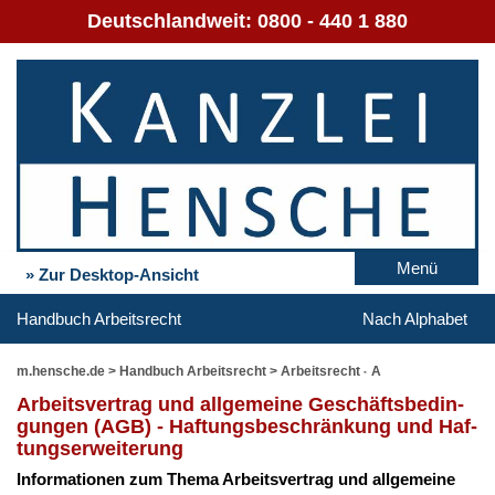
Deutschlandweit:
0800 - 440 1 880
Menü
» Zur Desktop-Ansicht
Handbuch Arbeitsrecht
Nach Alphabet
m.hensche.de
>
Handbuch Arbeitsrecht
>
Arbeitsrecht - A
Ar­beits­ver­trag und all­ge­mei­ne Ge­schäfts­be­din­
gun­gen (AGB) - Haf­tungs­be­schrän­kung und Haf­
tungs­er­wei­te­rung
In­for­ma­tio­nen zum The­ma Ar­beits­ver­trag und all­ge­mei­ne