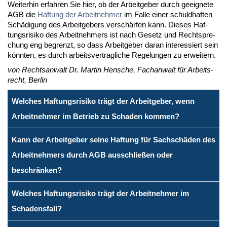
Wei­ter­hin er­fah­ren Sie hier, ob der Ar­beit­ge­ber durch ge­eig­ne­te
AGB die
Haf­tung der Ar­beit­neh­mer
im Fal­le ei­ner schuld­haf­ten
Schä­di­gung des Ar­beit­ge­bers ver­schär­fen kann. Die­ses Haf­
tungs­ri­si­ko des Ar­beit­neh­mers ist nach Ge­setz und Recht­spre­
chung eng be­grenzt, so dass Ar­beit­ge­ber dar­an in­ter­es­siert sein
könn­ten, es durch ar­beits­ver­trag­li­che Re­ge­lun­gen zu er­wei­tern.
von Rechts­an­walt Dr. Mar­tin Hen­sche, Fach­an­walt für Ar­beits­
recht, Ber­lin
Welches Haftungsrisiko trägt der Arbeitgeber, wenn
Arbeitnehmer im Betrieb zu Schaden kommen?
Kann der Arbeitgeber seine Haftung für Sachschäden des
Arbeitnehmers durch AGB ausschließen oder
beschränken?
Welches Haftungsrisiko trägt der Arbeitnehmer im
Schadensfall?