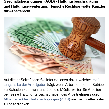
Ge­schäfts­be­din­gun­gen (AGB) - Haf­tungs­be­schrän­kung
und Haf­tungs­er­wei­te­rung: Hen­sche Rechts­an­wäl­te, Kanz­lei
für Ar­beits­recht
Auf die­ser Sei­te fin­den Sie In­for­ma­tio­nen da­zu, wel­ches
Haf­
tungs­ri­si­ko der Ar­beit­ge­ber
trägt, wenn Ar­beit­neh­mer im Be­trieb
zu Scha­den kom­men, und über die Mög­lich­kei­ten für Ar­beit­ge­
ber, sei­ne Haf­tung für Sach­schä­den des Ar­beit­neh­mers durch
All­ge­mei­ne Ge­schäfts­be­din­gun­gen (AGB)
aus­zu­schlie­ßen oder
zu be­schrän­ken.