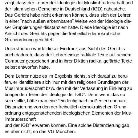
zeigt, dass der Leh­rer der Ideo­lo­gie der Mus­lim­bru­der­schaft und
der Is­la­mi­schen Ge­mein­de in Deutsch­land (IGD) na­he­ste­he.
Das Ge­richt ha­be nicht er­ken­nen kön­nen, dass sich der Leh­rer
in ei­ner "nach au­ßen er­kenn­ba­ren" Wei­se von der Ideo­lo­gie die­
ser Grup­pie­run­gen dis­stan­ziert hät­te. Die­se Ideo­lo­gie ist nach
An­sicht des Ge­richts ge­gen die frei­heit­lich-de­mo­kra­ti­sche
Grund­ord­nung ge­rich­tet.
Un­ter­stri­chen wur­de die­ser Ein­druck aus Sicht des Ge­richts
auch da­durch, dass der Leh­rer ei­ni­ge ra­di­ka­le Tex­te auf sei­nem
Com­pu­ter ge­spei­chert und in ih­rer Dik­ti­on ra­di­kal ge­färb­te Tex­te
selbst ent­wor­fen hat­te.
Dem Leh­rer nüt­ze es im Er­geb­nis nichts, sich dar­auf zu be­ru­
fen, er iden­ti­fi­zie­re sich "nur mit den re­li­giö­sen Grund­la­gen der
Mus­lim­bru­der­schaft bzw. den mit der Ver­fas­sung in Ein­klang zu
brin­gen­den Tei­len der Ideo­lo­gie der IGD". Denn wenn das so
sein soll­te, hät­te man ei­ne "ein­deu­tig nach au­ßen er­kenn­ba­re
Dis­tan­zie­rung von den der frei­heit­lich-de­mo­kra­ti­schen Grund­
ord­nung ent­ge­gen­ste­hen­den ideo­lo­gi­schen Ele­men­ten der Mus­
lim­bru­der­schaft
und der IGD" er­war­ten kön­nen. Ei­ne sol­che Dis­tan­zie­rung gab
es aber nicht, so das VG Mün­chen.