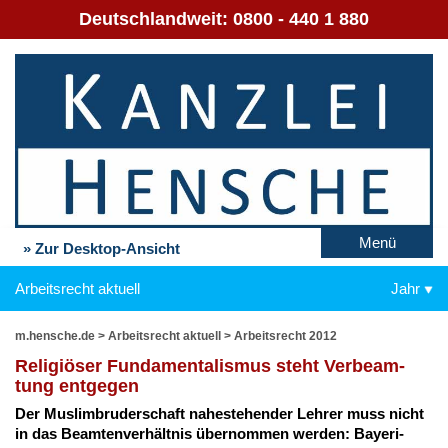
Deutschlandweit:
0800 - 440 1 880
Menü
» Zur Desktop-Ansicht
Arbeitsrecht aktuell
Jahr
m.hensche.de
>
Arbeitsrecht aktuell
>
Arbeitsrecht 2012
Re­li­giö­ser Fun­da­men­ta­lis­mus steht Ver­be­am­
tung ent­ge­gen
Der Mus­lim­bru­der­schaft na­he­ste­hen­der Leh­rer muss nicht
in das Be­am­ten­ver­hält­nis über­nom­men wer­den: Baye­ri­