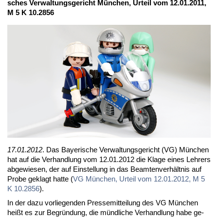
sches Ver­wal­tungs­ge­richt Mün­chen, Ur­teil vom 12.01.2011,
M 5 K 10.2856
17.01.2012
. Das Baye­ri­sche Ver­wal­tungs­ge­richt (VG) Mün­chen
hat auf die Ver­hand­lung vom 12.01.2012 die Kla­ge ei­nes Leh­rers
ab­ge­wie­sen, der auf Ein­stel­lung in das Be­am­ten­ver­hält­nis auf
Pro­be ge­klagt hat­te (
VG Mün­chen, Ur­teil vom 12.01.2012, M 5
K 10.2856
).
In der da­zu vor­lie­gen­den Pres­se­mit­tei­lung des VG Mün­chen
heißt es zur Be­grün­dung, die münd­li­che Ver­hand­lung ha­be ge­