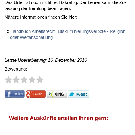
Das Ur­teil ist noch nicht rechts­kräf­tig. Der Leh­rer kann die Zu­
las­sung der Be­ru­fung be­an­tra­gen.
Nä­he­re In­for­ma­tio­nen fin­den Sie hier:
Hand­buch Ar­beits­recht: Dis­kri­mi­nie­rungs­ver­bo­te - Re­li­gi­on
oder Welt­an­schau­ung
Letzte Überarbeitung: 16. Dezember 2016
Bewertung:
Weitere Auskünfte erteilen Ihnen gern: