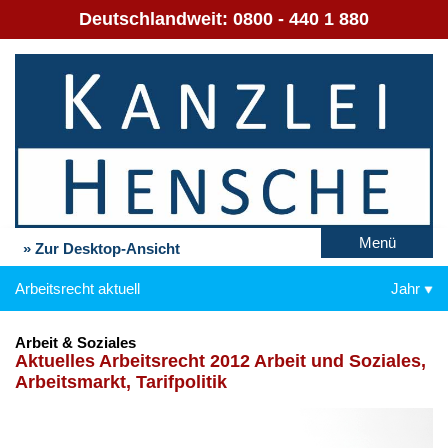
Deutschlandweit:
0800 - 440 1 880
Menü
» Zur Desktop-Ansicht
Arbeitsrecht aktuell
Jahr
Arbeit & Soziales
Ak­tu­el­les Ar­beits­recht 2012 Ar­beit und So­zia­les,
Ar­beits­markt, Ta­rif­po­li­tik