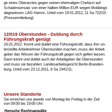
ge ei­nes Ober­arz­tes ge­gen sei­nen ehe­ma­li­gen Chef­arzt auf
Scha­dens­er­satz von ei­ner hal­ben Mil­li­on EUR we­gen
Mob­bings
ab­ge­wie­sen: LAG Hamm, Ur­teil vom 19.01.2012, 11 Sa 722/10
(Pres­se­mit­tei­lung)
12/019 Überstunden - Duldung durch
Führungskraft genügt
16.01.2012.
Kennt und dul­det ei­ne Führungs­kraft, dass ihm un­
ter­stell­te Ar­beit­neh­mer
Über­stun­den
ma­chen, muss der Ar­beit­
ge­ber das Wis­sen der Führungs­kraft ge­gen sich gel­ten las­sen.
Dann kennt und dul­det auch der Ar­beit­ge­ber die Über­stun­den
und muss sie be­zah­len:
Lan­des­ar­beits­ge­richt Ber­lin-Bran­den­
burg, Ur­teil vom 23.12.2011, 6 Sa 1941/11
.
Unsere Standorte
Sie erreichen uns jeweils von Montag bis Freitag in der Zeit
von 09:00 bis 19:00 Uhr:
Hensche Rechtsanwälte