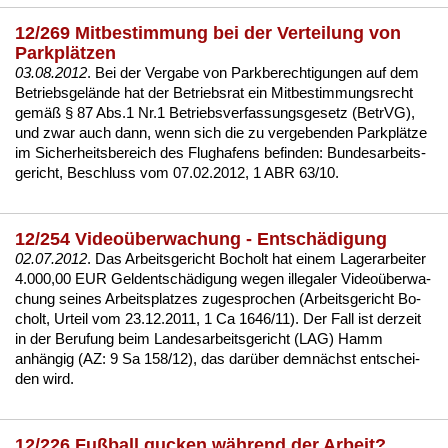
12/269 Mitbestimmung bei der Verteilung von
Parkplätzen
03.08.2012
. Bei der Ver­ga­be von Park­be­rech­ti­gun­gen auf dem
Be­triebs­gelände hat der Be­triebs­rat ein
Mit­be­stim­mungs­recht
gemäß
§ 87 Abs.1 Nr.1 Be­triebs­ver­fas­sungs­ge­setz (Be­trVG)
,
und zwar auch dann, wenn sich die zu ver­ge­ben­den Parkplätze
im Si­cher­heits­be­reich des Flug­ha­fens be­fin­den:
Bun­des­ar­beits­
ge­richt, Be­schluss vom 07.02.2012, 1 ABR 63/10
.
12/254 Videoüberwachung - Entschädigung
02.07.2012
. Das Ar­beits­ge­richt Bo­cholt hat ei­nem La­ger­ar­bei­ter
4.000,00 EUR Gel­dentschädi­gung we­gen il­le­ga­ler Vi­deoüber­wa­
chung sei­nes Ar­beits­plat­zes zu­ge­spro­chen (
Ar­beits­ge­richt Bo­
cholt, Ur­teil vom 23.12.2011, 1 Ca 1646/11
). Der Fall ist der­zeit
in der Be­ru­fung beim Lan­des­ar­beits­ge­richt (LAG) Hamm
anhängig (AZ:
9 Sa 158/12
), das darüber demnächst ent­schei­
den wird.
12/226 Fußball gucken während der Arbeit?