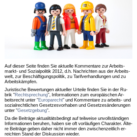
Auf die­ser Sei­te fin­den Sie ak­tu­el­le Kom­men­ta­re zur Ar­beits­
markt- und So­zi­al­po­li­tik 2012, d.h. Nach­rich­ten aus der Ar­beits­
welt, zur Be­schäf­ti­gungs­po­li­tik, zu Ta­rif­ver­hand­lun­gen und zu
Ar­beits­kämp­fen.
Ju­ris­ti­sche Be­wer­tun­gen ak­tu­el­ler Ur­tei­le fin­den Sie in der Ru­
brik "
Recht­spre­chung
", In­for­ma­tio­nen zum eu­ro­päi­schen Ar­
beits­recht un­ter "
Eu­ro­pa­recht
" und Kom­men­ta­re zu ar­beits- und
so­zi­al­recht­li­chen Ge­set­zes­vor­ha­ben und Ge­set­zes­än­de­run­gen
un­ter "
Ge­setz­ge­bung
".
Da die Bei­trä­ge ak­tua­li­täts­be­dingt auf teil­wei­se un­voll­stän­di­gen
In­for­ma­tio­nen be­ru­hen, ha­ben sie oft vor­läu­fi­gen Cha­rak­ter. Äl­te­
re Bei­trä­ge ge­ben da­her nicht im­mer den zwi­schen­zeit­lich er­
reich­ten Stand der Dis­kus­si­on wie­der.