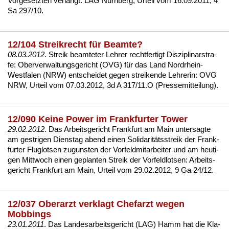
Vor­ge­setz­ten ver­langt:
LAG Nürn­berg, Ur­teil vom 16.09.2011, 4
Sa 297/10
.
12/104 Streikrecht für Beamte?
08.03.2012
.
Streik
be­am­te­ter Leh­rer recht­fer­tigt Dis­zi­pli­nar­stra­
fe: Ober­ver­wal­tungs­ge­richt (OVG) für das Land Nord­rhein-
West­fa­len (NRW) ent­schei­det ge­gen strei­ken­de Leh­re­rin:
OVG
NRW, Ur­teil vom 07.03.2012, 3d A 317/11.O (Pres­se­mit­tei­lung)
.
12/090 Keine Power im Frankfurter Tower
29.02.2012
. Das Ar­beits­ge­richt Frank­furt am Main un­ter­sag­te
am gest­ri­gen Diens­tag abend ei­nen So­li­da­ritäts­streik der Frank­
fur­ter Flug­lot­sen zu­guns­ten der Vor­feld­mit­ar­bei­ter und am heu­ti­
gen Mitt­woch ei­nen ge­plan­ten
Streik
der Vor­feld­lot­sen:
Ar­beits­
ge­richt Frank­furt am Main, Ur­teil vom 29.02.2012, 9 Ga 24/12
.
12/037 Oberarzt verklagt Chefarzt wegen
Mobbings
23.01.2011
. Das Lan­des­ar­beits­ge­richt (LAG) Hamm hat die Kla­