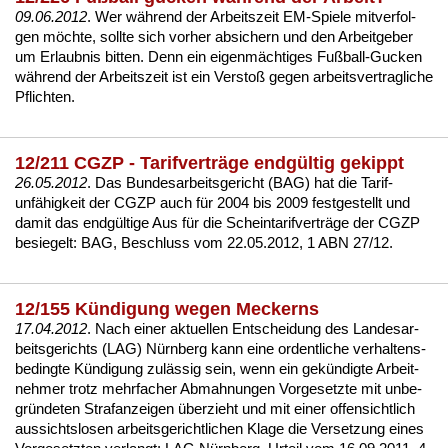
09.06.2012
. Wer während der Ar­beits­zeit EM-Spie­le mit­ver­fol­
gen möch­te, soll­te sich vor­her ab­si­chern und den Ar­beit­ge­ber
um Er­laub­nis bit­ten. Denn ein ei­genmäch­ti­ges Fußball-Gu­cken
während der Ar­beits­zeit ist ein Ver­s­toß ge­gen ar­beits­ver­trag­li­che
Pflich­ten.
12/211 CGZP - Tarifverträge endgültig gekippt
26.05.2012
. Das Bun­des­ar­beits­ge­richt (BAG) hat die Ta­rif­
unfähig­keit der
CG­ZP
auch für 2004 bis 2009 fest­ge­stellt und
da­mit das endgülti­ge Aus für die Schein­ta­rif­verträge der CG­ZP
be­sie­gelt:
BAG, Be­schluss vom 22.05.2012, 1 ABN 27/12
.
12/155 Kündigung wegen Meckerns
17.04.2012
. Nach ei­ner ak­tu­el­len Ent­schei­dung des Lan­des­ar­
beits­ge­richts (LAG) Nürn­berg kann ei­ne or­dent­li­che
ver­hal­tens­
be­ding­te Kündi­gung
zulässig sein, wenn ein gekündig­te Ar­beit­
neh­mer trotz mehr­fa­cher Ab­mah­nun­gen Vor­ge­setz­te mit un­be­
gründe­ten Straf­an­zei­gen über­zieht und mit ei­ner of­fen­sicht­lich
aus­sichts­lo­sen ar­beits­ge­richt­li­chen Kla­ge die Ver­set­zung ei­nes