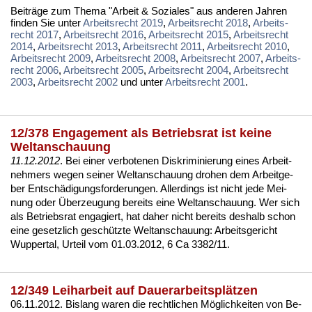
Bei­trä­ge zum The­ma "Ar­beit & So­zia­les" aus an­de­ren Jah­ren
fin­den Sie un­ter
Ar­beits­recht 2019
,
Ar­beits­recht 2018
,
Ar­beits­
recht 2017
,
Ar­beits­recht 2016
,
Ar­beits­recht 2015
,
Ar­beits­recht
2014
,
Ar­beits­recht 2013
,
Ar­beits­recht 2011
,
Ar­beits­recht 2010
,
Ar­beits­recht 2009
,
Ar­beits­recht 2008
,
Ar­beits­recht 2007
,
Ar­beits­
recht 2006
,
Ar­beits­recht 2005
,
Ar­beits­recht 2004
,
Ar­beits­recht
2003
,
Ar­beits­recht 2002
und un­ter
Ar­beits­recht 2001
.
12/378 Engagement als Betriebsrat ist keine
Weltanschauung
11.12.2012
. Bei ei­ner ver­bo­te­nen
Dis­kri­mi­nie­rung ei­nes Ar­beit­
neh­mers we­gen sei­ner Welt­an­schau­ung
dro­hen dem Ar­beit­ge­
ber Entschädi­gungs­for­de­run­gen. Al­ler­dings ist nicht je­de Mei­
nung oder Über­zeu­gung be­reits ei­ne Welt­an­schau­ung. Wer sich
als
Be­triebs­rat
en­ga­giert, hat da­her nicht be­reits des­halb schon
ei­ne ge­setz­lich geschütz­te Welt­an­schau­ung:
Ar­beits­ge­richt
Wup­per­tal, Ur­teil vom 01.03.2012, 6 Ca 3382/11
.
12/349 Leiharbeit auf Dauerarbeitsplätzen
06.11.2012. Bis­lang wa­ren die recht­li­chen Möglich­kei­ten von
Be­