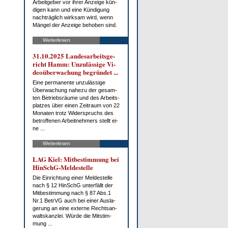
Ar­beit­ge­ber vor ih­rer An­zei­ge kün­
di­gen kann und ei­ne Kün­di­gung
nach­träg­lich wirk­sam wird, wenn
Män­gel der An­zei­ge be­ho­ben sind.
Weiterlesen
31.10.2025 Lan­des­ar­beits­ge­
richt Hamm: Un­zu­läs­si­ge Vi­
deo­über­wa­chung be­grün­det ...
Ei­ne per­ma­nen­te un­zu­läs­si­ge
Über­wa­chung na­he­zu der ge­sam­
ten Be­triebs­räu­me und des Ar­beits­
plat­zes über ei­nen Zeit­raum von 22
Mo­na­ten trotz Wi­der­spruchs des
be­trof­fe­nen Ar­beit­neh­mers stellt ei­
ne ...
Weiterlesen
LAG Kiel: Mit­be­stim­mung bei
HinSchG-Mel­de­stel­le
Die Ein­rich­tung ei­ner Mel­de­stel­le
nach § 12 HinSchG un­ter­fällt der
Mit­be­stim­mung nach § 87 Abs.1
Nr.1 Be­trVG auch bei ei­ner Aus­la­
ge­rung an ei­ne ex­ter­ne Rechts­an­
walts­kanz­lei. Wür­de die Mit­stim­
mung ...