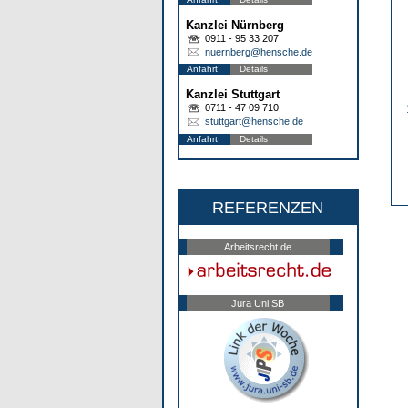
Kanzlei Nürnberg
0911 - 95 33 207
nuernberg@hensche.de
Anfahrt
Details
Kanzlei Stuttgart
0711 - 47 09 710
stuttgart@hensche.de
Anfahrt
Details
REFERENZEN
Arbeitsrecht.de
Jura Uni SB