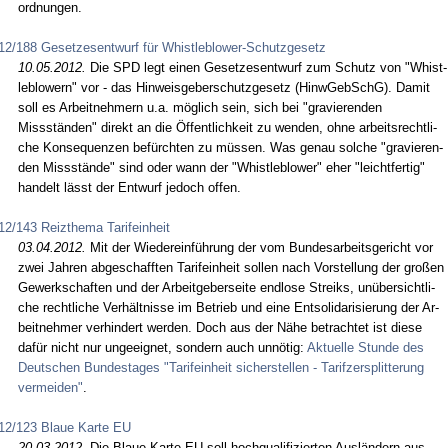
ord­nun­gen.
12/188 Gesetzesentwurf für Whistleblower-Schutzgesetz
10.05.2012.
Die SPD legt ei­nen Ge­set­zes­ent­wurf zum Schutz von "Whist­
leb­lo­wern" vor - das Hin­weis­ge­ber­schutz­ge­setz (Hinw­Ge­bSchG). Da­mit
soll es Ar­beit­neh­mern u.a. möglich sein, sich bei "gra­vie­ren­den
Missständen" di­rekt an die Öffent­lich­keit zu wen­den, oh­ne ar­beits­recht­li­
che Kon­se­quen­zen befürch­ten zu müssen. Was ge­nau sol­che "gra­vie­ren­
den Missstände" sind oder wann der "Whist­leb­lo­wer" eher "leicht­fer­tig"
han­delt lässt der Ent­wurf je­doch of­fen.
12/143 Reizthema Tarifeinheit
03.04.2012.
Mit der Wie­der­einführung der vom Bun­des­ar­beits­ge­richt vor
zwei Jah­ren ab­ge­schaff­ten Ta­rif­ein­heit sol­len nach Vor­stel­lung der großen
Ge­werk­schaf­ten und der Ar­beit­ge­ber­sei­te end­lo­se Streiks, unüber­sicht­li­
che recht­li­che Verhält­nis­se im Be­trieb und ei­ne Ent­so­li­da­ri­sie­rung der Ar­
beit­neh­mer ver­hin­dert wer­den. Doch aus der Nähe be­trach­tet ist die­se
dafür nicht nur un­ge­eig­net, son­dern auch unnötig:
Ak­tu­el­le St­un­de des
Deut­schen Bun­des­ta­ges "Ta­rif­ein­heit si­cher­stel­len - Ta­rif­zer­split­te­rung
ver­mei­den"
.
12/123 Blaue Karte EU
20.03.2012.
Die Blaue Kar­te EU soll hoch­qua­li­fi­zier­ten Ausländern aus