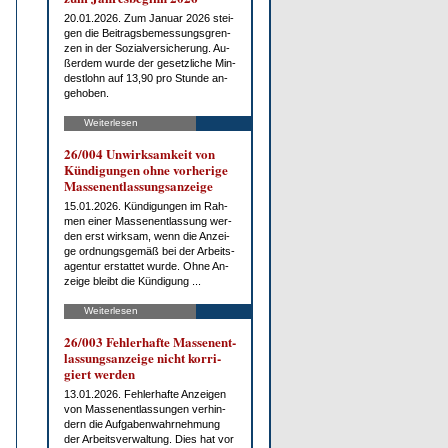
20.01.2026. Zum Ja­nu­ar 2026 stei­
gen die Bei­trags­be­mes­sungs­gren­
zen in der So­zi­al­ver­si­che­rung. Au­
ßer­dem wur­de der ge­setz­li­che Min­
dest­lohn auf 13,90 pro St­un­de an­
ge­ho­ben.
Weiterlesen
26/004 Un­wirk­sam­keit von
Kün­di­gun­gen oh­ne vor­he­ri­ge
Mas­sen­ent­las­sungs­an­zei­ge
15.01.2026. Kün­di­gun­gen im Rah­
men ei­ner Mas­sen­ent­las­sung wer­
den erst wirk­sam, wenn die An­zei­
ge ord­nungs­ge­mäß bei der Ar­beits­
agen­tur er­stat­tet wur­de. Oh­ne An­
zei­ge bleibt die Kün­di­gung ...
Weiterlesen
26/003 Feh­ler­haf­te Mas­sen­ent­
las­sungs­an­zei­ge nicht kor­ri­
giert wer­den
13.01.2026. Feh­ler­haf­te An­zei­gen
von Mas­sen­ent­las­sun­gen ver­hin­
dern die Auf­ga­ben­wahr­neh­mung
der Ar­beits­ver­wal­tung. Dies hat vor