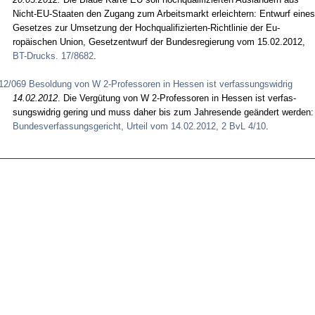
Nicht-EU-Staa­ten den Zu­gang zum Ar­beits­markt er­leich­tern: Ent­wurf ei­nes
Ge­set­zes zur Um­set­zung der Hoch­qua­li­fi­zier­ten-Richt­li­nie der Eu­
ropäischen Uni­on, Ge­setz­ent­wurf der Bun­des­re­gie­rung vom 15.02.2012,
BT-Drucks. 17/8682
.
12/069 Besoldung von W 2-Professoren in Hessen ist verfassungswidrig
14.02.2012
. Die Vergütung von W 2-Pro­fes­so­ren in Hes­sen ist ver­fas­
sungs­wid­rig ge­ring und muss da­her bis zum Jah­res­en­de geändert wer­den:
Bun­des­ver­fas­sungs­ge­richt, Ur­teil vom 14.02.2012, 2 BvL 4/10
.