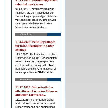
31.03.2026: Frei­stel­lungs­klau­
seln sind un­wirk­sam.
01.04.2026. For­mu­lar­ver­trag­li­che
Klau­seln, die den Ar­beit­ge­ber zur
Frei­stel­lung im ge­kün­dig­ten Ar­beits­
ver­hält­nis be­rech­ti­gen, sind un­wirk­
sam, wenn sie kei­ne kon­kre­ten
Vor­aus­set­zun­gen für die ...
Weiterlesen
17.02.2026: Neue Re­ge­lun­gen
für fai­re Be­zah­lung in Un­ter­
neh­men
17.02.2026. Ab Ju­ni müs­sen schon
Un­ter­neh­men ab 100 Be­schäf­tig­ten
neue Ent­gelt­tranz­pa­renz­pflich­ten
er­fül­len und bei Lohn­ge­fäl­len Maß­
nah­men er­grei­fen. Grund­la­ge ist ei­
ne ent­spre­chen­de EU-Richt­li­nie.
Weiterlesen
11.02.2026: Warn­streiks im
öf­fent­li­chen Dienst im Rah­men
ak­tu­el­ler Ta­rif­ver­ha...
11.02.2026 Im öf­fent­li­chen Dienst
fin­den der­zeit er­neut Ta­rif­ver­hand­
lun­gen zwi­schen den zu­stän­di­gen