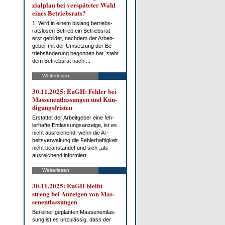
zi­al­plan bei ver­spä­te­ter Wahl
ei­nes Be­triebs­rats?
1. Wird in ei­nem bis­lang be­triebs­
rats­lo­sen Be­trieb ein Be­triebs­rat
erst ge­bil­det, nach­dem der Ar­beit­
ge­ber mit der Um­set­zung der Be­
trieb­s­än­de­rung be­gon­nen hat, steht
dem Be­triebs­rat nach ...
Weiterlesen
30.11.2025: EuGH: Feh­ler bei
Mas­sen­ent­las­sun­gen und Kün­
di­gungs­fris­ten
Er­stat­tet der Ar­beit­ge­ber ei­ne feh­
ler­haf­te Ent­las­sungs­an­zei­ge, ist es
nicht aus­rei­chend, wenn die Ar­
beits­ver­wal­tung die Feh­ler­haf­tig­keit
nicht be­an­stan­det und sich „als
aus­rei­chend in­for­miert ...
Weiterlesen
30.11.2025: EuGH bleibt
streng bei An­zei­gen von Mas­
sen­ent­las­sun­gen
Bei ei­ner ge­plan­ten Mas­sen­ent­las­
sung ist es un­zu­läs­sig, dass der