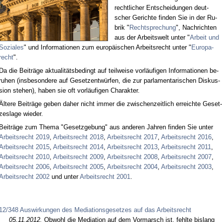
recht­li­cher Ent­schei­dun­gen deut­
scher Ge­rich­te fin­den Sie in der Ru­
brik "
Recht­spre­chung
", Nach­rich­ten
aus der Ar­beits­welt un­ter "
Ar­beit und
So­zia­les
" und In­for­ma­tio­nen zum eu­ro­päi­schen Ar­beits­recht un­ter "
Eu­ro­pa­
recht
".
Da die Bei­trä­ge ak­tua­li­täts­be­dingt auf teil­wei­se vor­läu­fi­gen In­for­ma­tio­nen be­
ru­hen (ins­be­son­de­re auf Ge­setz­ent­wür­fen, die zur par­la­men­ta­ri­schen Dis­kus­
si­on ste­hen), ha­ben sie oft vor­läu­fi­gen Cha­rak­ter.
Äl­te­re Bei­trä­ge ge­ben da­her nicht im­mer die zwi­schen­zeit­lich er­reich­te Ge­set­
zes­la­ge wie­der.
Bei­trä­ge zum The­ma "Ge­setz­ge­bung" aus an­de­ren Jah­ren fin­den Sie un­ter
Ar­beits­recht 2019
,
Ar­beits­recht 2018
,
Ar­beits­recht 2017
,
Ar­beits­recht 2016
,
Ar­beits­recht 2015
,
Ar­beits­recht 2014
,
Ar­beits­recht 2013
,
Ar­beits­recht 2011
,
Ar­beits­recht 2010
,
Ar­beits­recht 2009
,
Ar­beits­recht 2008
,
Ar­beits­recht 2007
,
Ar­beits­recht 2006
,
Ar­beits­recht 2005
,
Ar­beits­recht 2004
,
Ar­beits­recht 2003
,
Ar­beits­recht 2002
und un­ter
Ar­beits­recht 2001
.
12/348 Auswirkungen des Mediationsgesetzes auf das Arbeitsrecht
05.11.2012.
Ob­wohl die Me­dia­ti­on auf dem Vor­marsch ist, fehl­te bis­lang