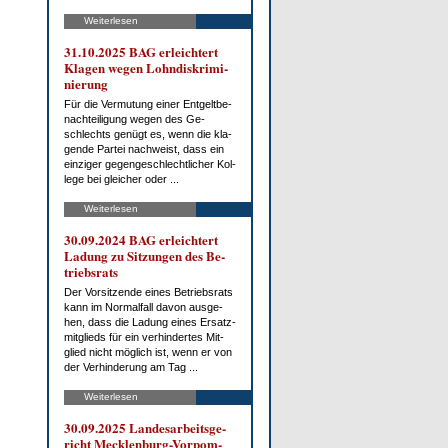
Weiterlesen
31.10.2025 BAG er­leich­tert
Kla­gen we­gen Lohn­dis­kri­mi­
nie­rung
Für die Ver­mu­tung ei­ner Ent­gelt­be­
nach­tei­li­gung we­gen des Ge­
schlechts ge­nügt es, wenn die kla­
gen­de Par­tei nach­weist, dass ein
ein­zi­ger ge­gen­ge­schlecht­li­cher Kol­
le­ge bei glei­cher oder ...
Weiterlesen
30.09.2024 BAG er­leich­tert
La­dung zu Sit­zun­gen des Be­
triebs­rats
Der Vor­sit­zen­de ei­nes Be­triebs­rats
kann im Nor­mal­fall da­von aus­ge­
hen, dass die La­dung ei­nes Er­satz­
mit­glieds für ein ver­hin­der­tes Mit­
glied nicht mög­lich ist, wenn er von
der Ver­hin­de­rung am Tag ...
Weiterlesen
30.09.2025 Lan­des­ar­beits­ge­
richt Meck­len­burg-Vor­pom­