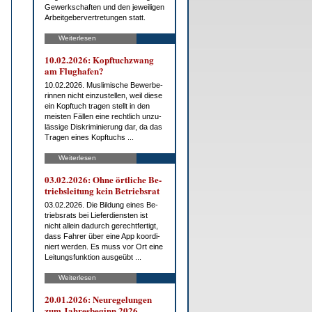
Ge­werk­schaf­ten und den je­wei­li­gen
Ar­beit­ge­ber­ver­tre­tun­gen statt.
Weiterlesen
10.02.2026: Kopf­tuch­zwang
am Flug­ha­fen?
10.02.2026. Mus­li­mi­sche Be­wer­be­
rin­nen nicht ein­zu­stel­len, weil die­se
ein Kopf­tuch tra­gen stellt in den
meis­ten Fäl­len ei­ne recht­lich un­zu­
läs­si­ge Dis­kri­mi­nie­rung dar, da das
Tra­gen ei­nes Kopf­tuchs ...
Weiterlesen
03.02.2026: Oh­ne ört­li­che Be­
triebs­lei­tung kein Be­triebs­rat
03.02.2026. Die Bil­dung ei­nes Be­
triebs­rats bei Lie­fer­diens­ten ist
nicht al­lein da­durch ge­recht­fer­tigt,
dass Fah­rer über ei­ne App ko­or­di­
niert wer­den. Es muss vor Ort ei­ne
Lei­tungs­funk­ti­on aus­ge­übt ...
Weiterlesen
20.01.2026: Neu­re­ge­lun­gen
zum Jah­res­be­ginn 2026