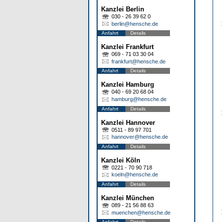
Kanzlei Berlin
030 - 26 39 62 0
berlin@hensche.de
Anfahrt
Details
Kanzlei Frankfurt
069 - 71 03 30 04
frankfurt@hensche.de
Anfahrt
Details
Kanzlei Hamburg
040 - 69 20 68 04
hamburg@hensche.de
Anfahrt
Details
Kanzlei Hannover
0511 - 89 97 701
hannover@hensche.de
Anfahrt
Details
Kanzlei Köln
0221 - 70 90 718
koeln@hensche.de
Anfahrt
Details
Kanzlei München
089 - 21 56 88 63
muenchen@hensche.de
Anfahrt
Details