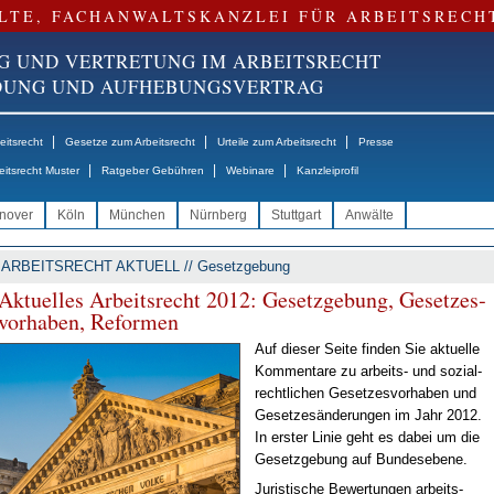
LTE, FACHANWALTSKANZLEI FÜR ARBEITSRECH
G UND VERTRETUNG IM ARBEITSRECHT
NDUNG UND AUFHEBUNGSVERTRAG
|
|
|
itsrecht
Gesetze zum Arbeitsrecht
Urteile zum Arbeitsrecht
Presse
|
|
|
eitsrecht Muster
Ratgeber Gebühren
Webinare
Kanzleiprofil
nover
Köln
München
Nürnberg
Stuttgart
Anwälte
ARBEITSRECHT AKTUELL // Gesetzgebung
Ak­tu­el­les Ar­beits­recht 2012: Ge­setz­ge­bung, Ge­set­zes­
vor­ha­ben, Re­for­men
Auf die­ser Sei­te fin­den Sie ak­tu­el­le
Kom­men­ta­re zu ar­beits- und so­zi­al­
recht­li­chen Ge­set­zes­vor­ha­ben und
Ge­set­zes­än­de­run­gen im Jahr 2012.
In ers­ter Li­nie geht es da­bei um die
Ge­setz­ge­bung auf Bun­des­ebe­ne.
Ju­ris­ti­sche Be­wer­tun­gen ar­beits­