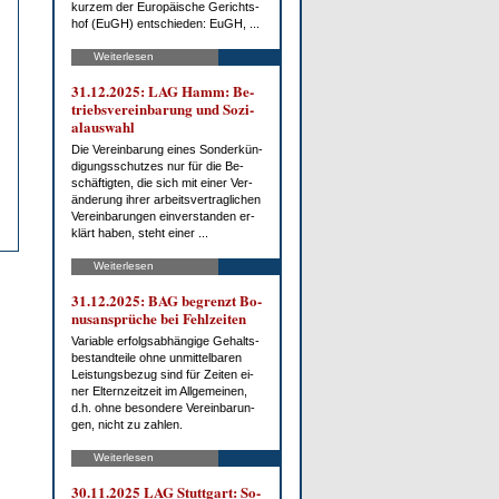
kur­zem der Eu­ro­päi­sche Ge­richts­
hof (EuGH) ent­schie­den: EuGH, ...
Weiterlesen
31.12.2025: LAG Hamm: Be­
triebs­ver­ein­ba­rung und So­zi­
al­aus­wahl
Die Ver­ein­ba­rung ei­nes Son­der­kün­
di­gungs­schut­zes nur für die Be­
schäf­tig­ten, die sich mit ei­ner Ver­
än­de­rung ih­rer ar­beits­ver­trag­li­chen
Ver­ein­ba­run­gen ein­ver­stan­den er­
klärt ha­ben, steht ei­ner ...
Weiterlesen
31.12.2025: BAG be­grenzt Bo­
nus­an­sprü­che bei Fehl­zei­ten
Va­ria­ble er­folgs­ab­hän­gi­ge Ge­halts­
be­stand­tei­le oh­ne un­mit­tel­ba­ren
Leis­tungs­be­zug sind für Zei­ten ei­
ner El­tern­zeit­zeit im All­ge­mei­nen,
d.h. oh­ne be­son­de­re Ver­ein­ba­run­
gen, nicht zu zah­len.
Weiterlesen
30.11.2025 LAG Stutt­gart: So­