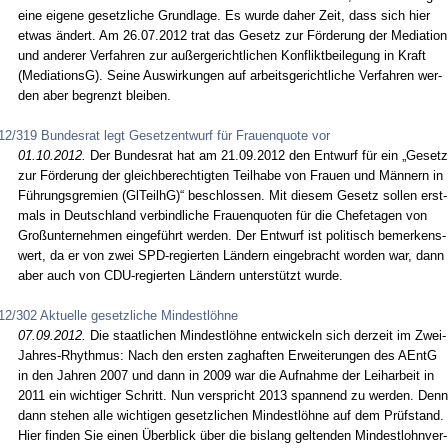
ei­ne ei­ge­ne ge­setz­li­che Grund­la­ge. Es wur­de da­her Zeit, dass sich hier
et­was ändert. Am 26.07.2012 trat das Ge­setz zur Förde­rung der Me­dia­ti­on
und an­de­rer Ver­fah­ren zur außer­ge­richt­li­chen Kon­flikt­bei­le­gung in Kraft
(Me­dia­ti­onsG). Sei­ne Aus­wir­kun­gen auf ar­beits­ge­richt­li­che Ver­fah­ren wer­
den aber be­grenzt blei­ben.
12/319 Bundesrat legt Gesetzentwurf für Frauenquote vor
01.10.2012.
Der Bun­des­rat hat am 21.09.2012 den Ent­wurf für ein „Ge­setz
zur Förde­rung der gleich­be­rech­tig­ten Teil­ha­be von Frau­en und Männern in
Führungs­gre­mi­en (Gl­TeilhG)“ be­schlos­sen. Mit die­sem Ge­setz sol­len erst­
mals in Deutsch­land ver­bind­li­che Frau­en­quo­ten für die Chef­eta­gen von
Großun­ter­neh­men ein­geführt wer­den. Der Ent­wurf ist po­li­tisch be­mer­kens­
wert, da er von zwei SPD-re­gier­ten Ländern ein­ge­bracht wor­den war, dann
aber auch von CDU-re­gier­ten Ländern un­terstützt wur­de.
12/302 Aktuelle gesetzliche Mindestlöhne
07.09.2012.
Die staat­li­chen Min­destlöhne ent­wi­ckeln sich der­zeit im Zwei-
Jah­res-Rhyth­mus: Nach den ers­ten zag­haf­ten Er­wei­te­run­gen des AEntG
in den Jah­ren 2007 und dann in 2009 war die Auf­nah­me der Leih­ar­beit in
2011 ein wich­ti­ger Schritt. Nun ver­spricht 2013 span­nend zu wer­den. Denn
dann ste­hen al­le wich­ti­gen ge­setz­li­chen Min­destlöhne auf dem Prüfstand.
Hier fin­den Sie ei­nen Über­blick über die bis­lang gel­ten­den Min­dest­lohn­ver­