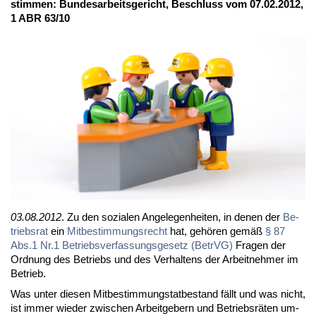
stim­men: Bun­des­ar­beits­ge­richt, Be­schluss vom 07.02.2012,
1 ABR 63/10
03.08.2012
. Zu den so­zia­len An­ge­le­gen­hei­ten, in de­nen der
Be­
triebs­rat
ein
Mit­be­stim­mungs­recht
hat, ge­hö­ren ge­mäß
§ 87
Abs.1 Nr.1 Be­triebs­ver­fas­sungs­ge­setz (Be­trVG)
Fra­gen der
Ord­nung des Be­triebs und des Ver­hal­tens der Ar­beit­neh­mer im
Be­trieb.
Was un­ter die­sen Mit­be­stim­mungs­tat­be­stand fällt und was nicht,
ist im­mer wie­der zwi­schen Ar­beit­ge­bern und Be­triebs­rä­ten um­