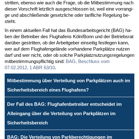
strit­ten, eben­so wie auch die Fra­ge, ob die Mit­be­stim­mung nach
die­ser Vor­schrift letzt­lich aus­ge­schlos­sen ist, weil ei­ne vor­ran­gi­
ge und ab­schlie­ßen­de ge­setz­li­che oder ta­rif­li­che Re­ge­lung be­
steht.
In ei­nem ak­tu­el­len Fall hat das Bun­des­ar­beits­ge­richt (BAG) ha­
ben der Be­trei­ber des Flug­ha­fens Köln/Bonn und der Be­triebs­rat
dar­über ge­strit­ten, ob der Ar­beit­ge­ber ein­sei­tig fest­le­gen kann,
wer auf dem Flug­ha­fen­ge­län­de vor­han­de­ne Park­plät­ze nut­zen
darf und wer nicht, oder ob sol­che Park­platz­nut­zungs­re­ge­lun­gen
mit­be­stim­mungs­pflich­tig sind:
BAG, Be­schluss vom
07.02.2012, 1 ABR 63/10
.
Mitbestimmung über Verteilung von Parkplätzen auch im
Sicherheitsbereich eines Flughafens?
Der Fall des BAG: Flughafenbetreiber entscheidet im
Alleingang über die Verteilung von Parkplätzen im
Sicherheitsbereich
BAG: Die Verteilung von Parkberechtigungen im