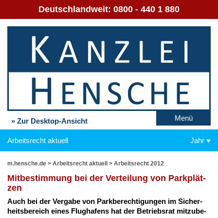
Deutschlandweit:
0800 - 440 1 880
Menü
» Zur Desktop-Ansicht
Arbeitsrecht aktuell
Jahr
m.hensche.de
>
Arbeitsrecht aktuell
>
Arbeitsrecht 2012
Mit­be­stim­mung bei der Ver­tei­lung von Park­plät­
zen
Auch bei der Ver­ga­be von Park­be­rech­ti­gun­gen im Si­cher­
heits­be­reich ei­nes Flug­ha­fens hat der Be­triebs­rat mit­zu­be­