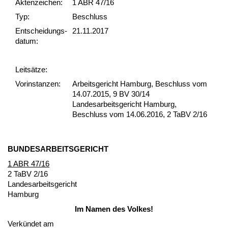
Akten­zeichen:
1 ABR 47/16
Typ:
Beschluss
Ent­scheid­ungs­
21.11.2017
datum:
Leit­sätze:
Vor­ins­tan­zen:
Arbeitsgericht Hamburg, Beschluss vom
14.07.2015, 9 BV 30/14
Landesarbeitsgericht Hamburg,
Beschluss vom 14.06.2016, 2 TaBV 2/16
BUN­DES­AR­BEITS­GERICHT
1 ABR 47/16
2 TaBV 2/16
Lan­des­ar­beits­ge­richt
Ham­burg
Im Na­men des Vol­kes!
Verkündet am