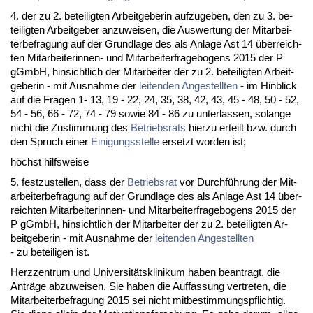
4. der zu 2. be­tei­lig­ten Ar­beit­ge­be­rin auf­zu­ge­ben, den zu 3. be­
tei­lig­ten Ar­beit­ge­ber an­zu­wei­sen, die Aus­wer­tung der Mit­ar­bei­
ter­be­fra­gung auf der Grund­la­ge des als An­la­ge Ast 14 über­reich­
ten Mit­ar­bei­te­rin­nen- und Mit­ar­bei­ter­fra­ge­bo­gens 2015 der P
gGmbH, hin­sicht­lich der Mit­ar­bei­ter der zu 2. be­tei­lig­ten Ar­beit­
ge­be­rin - mit Aus­nah­me der
lei­ten­den An­ge­stell­ten
- im Hin­blick
auf die Fra­gen 1- 13, 19 - 22, 24, 35, 38, 42, 43, 45 - 48, 50 - 52,
54 - 56, 66 - 72, 74 - 79 so­wie 84 - 86 zu un­ter­las­sen, so­lan­ge
nicht die Zu­stim­mung des
Be­triebs­rats
hier­zu er­teilt bzw. durch
den Spruch ei­ner
Ei­ni­gungs­stel­le
er­setzt wor­den ist;
höchst hilfs­wei­se
5. fest­zu­stel­len, dass der
Be­triebs­rat
vor Durchführung der Mit­
ar­bei­ter­be­fra­gung auf der Grund­la­ge des als An­la­ge Ast 14 über­
reich­ten Mit­ar­bei­te­rin­nen- und Mit­ar­bei­ter­fra­ge­bo­gens 2015 der
P gGmbH, hin­sicht­lich der Mit­ar­bei­ter der zu 2. be­tei­lig­ten Ar­
beit­ge­be­rin - mit Aus­nah­me der
lei­ten­den An­ge­stell­ten
- zu be­tei­li­gen ist.
Herz­zen­trum und Uni­ver­sitätskli­ni­kum ha­ben be­an­tragt, die
Anträge ab­zu­wei­sen. Sie ha­ben die Auf­fas­sung ver­tre­ten, die
Mit­ar­bei­ter­be­fra­gung 2015 sei nicht mit­be­stim­mungs­pflich­tig.