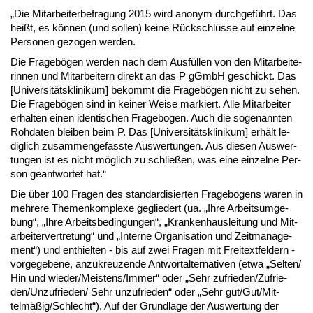
„Die Mit­ar­bei­ter­be­fra­gung 2015 wird an­onym durch­geführt. Das
heißt, es können (und sol­len) kei­ne Rück­schlüsse auf ein­zel­ne
Per­so­nen ge­zo­gen wer­den.
Die Fra­gebögen wer­den nach dem Ausfüllen von den Mit­ar­bei­te­
rin­nen und Mit­ar­bei­tern di­rekt an das P gGmbH ge­schickt. Das
[Uni­ver­sitätskli­ni­kum] be­kommt die Fra­gebögen nicht zu se­hen.
Die Fra­gebögen sind in kei­ner Wei­se mar­kiert. Al­le Mit­ar­bei­ter
er­hal­ten ei­nen iden­ti­schen Fra­ge­bo­gen. Auch die so­ge­nann­ten
Roh­da­ten blei­ben beim P. Das [Uni­ver­sitätskli­ni­kum] erhält le­
dig­lich zu­sam­men­ge­fass­te Aus­wer­tun­gen. Aus die­sen Aus­wer­
tun­gen ist es nicht möglich zu schließen, was ei­ne ein­zel­ne Per­
son ge­ant­wor­tet hat.“
Die über 100 Fra­gen des stan­dar­di­sier­ten Fra­ge­bo­gens wa­ren in
meh­re­re The­men­kom­ple­xe ge­glie­dert (ua. „Ih­re Ar­beits­um­ge­
bung“, „Ih­re Ar­beits­be­din­gun­gen“, „Kran­ken­haus­lei­tung und Mit­
ar­bei­ter­ver­tre­tung“ und „In­ter­ne Or­ga­ni­sa­ti­on und Zeit­ma­nage­
ment“) und ent­hiel­ten - bis auf zwei Fra­gen mit Frei­text­fel­dern -
vor­ge­ge­be­ne, an­zu­kreu­zen­de Ant­wortalter­na­ti­ven (et­wa „Sel­ten/
Hin und wie­der/Meis­tens/Im­mer“ oder „Sehr zu­frie­den/Zu­frie­
den/Un­zu­frie­den/ Sehr un­zu­frie­den“ oder „Sehr gut/Gut/Mit­
telmäßig/Schlecht“). Auf der Grund­la­ge der Aus­wer­tung der