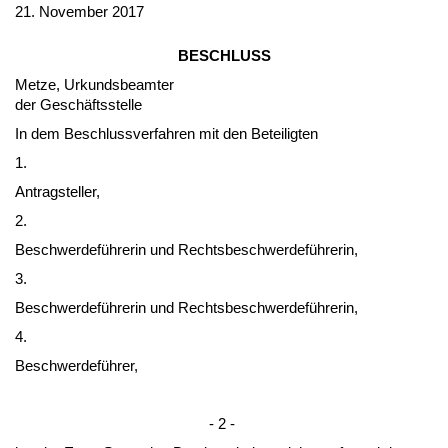
21. No­vem­ber 2017
BESCHLUSS
Met­ze, Ur­kunds­be­am­ter
der Geschäfts­stel­le
In dem Be­schluss­ver­fah­ren mit den Be­tei­lig­ten
1.
An­trag­stel­ler,
2.
Be­schwer­deführe­rin und Rechts­be­schwer­deführe­rin,
3.
Be­schwer­deführe­rin und Rechts­be­schwer­deführe­rin,
4.
Be­schwer­deführer,
- 2 -