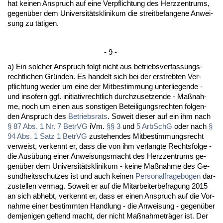
hat kei­nen An­spruch auf ei­ne Ver­pflich­tung des Herz­zen­trums,
ge­genüber dem Uni­ver­sitätskli­ni­kum die streit­be­fan­ge­ne An­wei­
sung zu täti­gen.
- 9 -
a) Ein sol­cher An­spruch folgt nicht aus be­triebs­ver­fas­sungs­
recht­li­chen Gründen. Es han­delt sich bei der er­streb­ten Ver­
pflich­tung we­der um ei­ne der Mit­be­stim­mung un­ter­lie­gen­de -
und in­so­fern ggf. in­itia­tiv­recht­lich durch­zu­set­zen­de - Maßnah­
me, noch um ei­nen aus sons­ti­gen Be­tei­li­gungs­rech­ten fol­gen­
den An­spruch des
Be­triebs­rats
. So­weit die­ser auf ein ihm nach
§ 87 Abs. 1 Nr. 7 Be­trVG
iVm.
§§ 3
und
5 Ar­bSchG
oder nach
§
94 Abs. 1 Satz 1 Be­trVG
zu­ste­hen­des Mit­be­stim­mungs­recht
ver­weist, ver­kennt er, dass die von ihm ver­lang­te Rechts­fol­ge -
die Ausübung ei­ner An­wei­sungs­macht des Herz­zen­trums ge­
genüber dem Uni­ver­sitätskli­ni­kum - kei­ne Maßnah­me des Ge­
sund­heits­schut­zes ist und auch kei­nen
Per­so­nal­fra­ge­bo­gen
dar­
zu­stel­len ver­mag. So­weit er auf die Mit­ar­bei­ter­be­fra­gung 2015
an sich ab­hebt, ver­kennt er, dass er ei­nen An­spruch auf die Vor­
nah­me ei­ner be­stimm­ten Hand­lung - die An­wei­sung - ge­genüber
dem­je­ni­gen gel­tend macht, der nicht Maßnah­meträger ist. Der