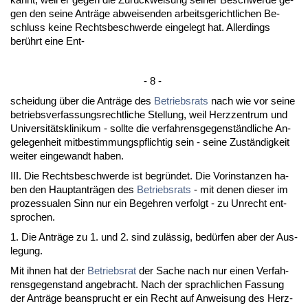
gen den sei­ne Anträge ab­wei­sen­den ar­beits­ge­richt­li­chen Be­
schluss kei­ne Rechts­be­schwer­de ein­ge­legt hat. Al­ler­dings
berührt ei­ne Ent-
- 8 -
schei­dung über die Anträge des
Be­triebs­rats
nach wie vor sei­ne
be­triebs­ver­fas­sungs­recht­li­che Stel­lung, weil Herz­zen­trum und
Uni­ver­sitätskli­ni­kum - soll­te die ver­fah­rens­ge­genständ­li­che An­
ge­le­gen­heit mit­be­stim­mungs­pflich­tig sein - sei­ne Zuständig­keit
wei­ter ein­ge­wandt ha­ben.
III. Die Rechts­be­schwer­de ist be­gründet. Die Vor­in­stan­zen ha­
ben den Haupt­anträgen des
Be­triebs­rats
- mit de­nen die­ser im
pro­zes­sua­len Sinn nur ein Be­geh­ren ver­folgt - zu Un­recht ent­
spro­chen.
1. Die Anträge zu 1. und 2. sind zulässig, bedürfen aber der Aus­
le­gung.
Mit ih­nen hat der
Be­triebs­rat
der Sa­che nach nur ei­nen Ver­fah­
rens­ge­gen­stand an­ge­bracht. Nach der sprach­li­chen Fas­sung
der Anträge be­an­sprucht er ein Recht auf An­wei­sung des Herz­