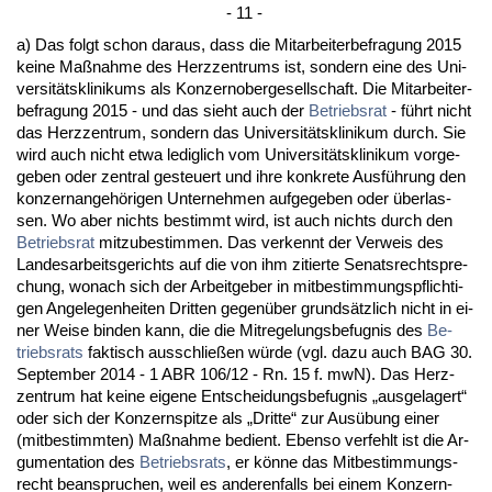
- 11 -
a) Das folgt schon dar­aus, dass die Mit­ar­bei­ter­be­fra­gung 2015
kei­ne Maßnah­me des Herz­zen­trums ist, son­dern ei­ne des Uni­
ver­sitätskli­ni­kums als Kon­zer­no­ber­ge­sell­schaft. Die Mit­ar­bei­ter­
be­fra­gung 2015 - und das sieht auch der
Be­triebs­rat
- führt nicht
das Herz­zen­trum, son­dern das Uni­ver­sitätskli­ni­kum durch. Sie
wird auch nicht et­wa le­dig­lich vom Uni­ver­sitätskli­ni­kum vor­ge­
ge­ben oder zen­tral ge­steu­ert und ih­re kon­kre­te Ausführung den
kon­zern­an­gehöri­gen Un­ter­neh­men auf­ge­ge­ben oder über­las­
sen. Wo aber nichts be­stimmt wird, ist auch nichts durch den
Be­triebs­rat
mit­zu­be­stim­men. Das ver­kennt der Ver­weis des
Lan­des­ar­beits­ge­richts auf die von ihm zi­tier­te Se­nats­recht­spre­
chung, wo­nach sich der Ar­beit­ge­ber in mit­be­stim­mungs­pflich­ti­
gen An­ge­le­gen­hei­ten Drit­ten ge­genüber grundsätz­lich nicht in ei­
ner Wei­se bin­den kann, die die Mit­re­ge­lungs­be­fug­nis des
Be­
triebs­rats
fak­tisch aus­sch­ließen würde (vgl. da­zu auch BAG 30.
Sep­tem­ber 2014 - 1 ABR 106/12 - Rn. 15 f. mwN). Das Herz­
zen­trum hat kei­ne ei­ge­ne Ent­schei­dungs­be­fug­nis „aus­ge­la­gert“
oder sich der Kon­zern­spit­ze als „Drit­te“ zur Ausübung ei­ner
(mit­be­stimm­ten) Maßnah­me be­dient. Eben­so ver­fehlt ist die Ar­
gu­men­ta­ti­on des
Be­triebs­rats
, er könne das Mit­be­stim­mungs­
recht be­an­spru­chen, weil es an­de­ren­falls bei ei­nem Kon­zern­