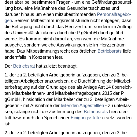
dest aber bei be­stimm­ten Fra­gen - um ei­ne Gefähr­dungs­be­ur­tei­
lung bzw. ei­ne Maßnah­me des Ge­sund­heits­schut­zes und
darüber hin­aus um ei­nen mit­zu­be­stim­men­den
Per­so­nal­fra­ge­bo­
gen
. Sei­nem Mit­be­stim­mungs­recht stünde nicht ent­ge­gen, dass
die Be­fra­gung nicht durch das Herz­zen­trum, son­dern im Auf­trag
des Uni­ver­sitätskli­ni­kums durch die P gGmbH durch­geführt
wer­de. Es kom­me nicht dar­auf an, von wem die Maßnah­me
aus­ge­he, son­dern wel­che Aus­wir­kun­gen sie im Herz­zen­trum
ha­be. Das Mit­be­stim­mungs­recht des ört­li­chen
Be­triebs­rats
lie­fe
an­dern­falls in Kon­zer­nen leer.
Der
Be­triebs­rat
hat zu­letzt be­an­tragt,
1. der zu 2. be­tei­lig­ten Ar­beit­ge­be­rin auf­zu­ge­ben, den zu 3. be­
tei­lig­ten Ar­beit­ge­ber an­zu­wei­sen, die Durchführung der Mit­ar­bei­
ter­be­fra­gung auf der Grund­la­ge des als An­la­ge Ast 14 über­reich­
ten Mit­ar­bei­te­rin­nen- und Mit­ar­bei­ter­fra­ge­bo­gens 2015 der P
gGmbH, hin­sicht­lich der Mit­ar­bei­ter der zu 2. be­tei­lig­ten Ar­beit­
ge­be­rin - mit Aus­nah­me der
lei­ten­den An­ge­stell­ten
- zu un­ter­las­
sen, so­lan­ge nicht die Zu­stim­mung des
Be­triebs­rats
hier­zu er­
teilt bzw. durch den Spruch ei­ner
Ei­ni­gungs­stel­le
er­setzt wor­den
ist;
2. der zu 2. be­tei­lig­ten Ar­beit­ge­be­rin auf­zu­ge­ben, den zu 3. be­