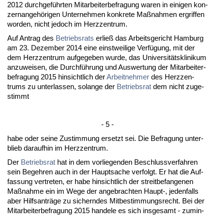
2012 durch­geführ­ten Mit­ar­bei­ter­be­fra­gung wa­ren in ei­ni­gen kon­
zern­an­gehöri­gen Un­ter­neh­men kon­kre­te Maßnah­men er­grif­fen
wor­den, nicht je­doch im Herz­zen­trum.
Auf An­trag des
Be­triebs­rats
er­ließ das Ar­beits­ge­richt Ham­burg
am 23. De­zem­ber 2014 ei­ne einst­wei­li­ge Verfügung, mit der
dem Herz­zen­trum auf­ge­ge­ben wur­de, das Uni­ver­sitätskli­ni­kum
an­zu­wei­sen, die Durchführung und Aus­wer­tung der Mit­ar­bei­ter­
be­fra­gung 2015 hin­sicht­lich der
Ar­beit­neh­mer
des Herz­zen­
trums zu un­ter­las­sen, so­lan­ge der
Be­triebs­rat
dem nicht zu­ge­
stimmt
- 5 -
ha­be oder sei­ne Zu­stim­mung er­setzt sei. Die Be­fra­gung un­ter­
blieb dar­auf­hin im Herz­zen­trum.
Der
Be­triebs­rat
hat in dem vor­lie­gen­den Be­schluss­ver­fah­ren
sein Be­geh­ren auch in der Haupt­sa­che ver­folgt. Er hat die Auf­
fas­sung ver­tre­ten, er ha­be hin­sicht­lich der streit­be­fan­ge­nen
Maßnah­me ein im We­ge der an­ge­brach­ten Haupt-, je­den­falls
aber Hilfs­anträge zu si­chern­des Mit­be­stim­mungs­recht. Bei der
Mit­ar­bei­ter­be­fra­gung 2015 han­de­le es sich ins­ge­samt - zu­min­