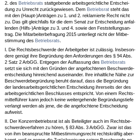
2. des
Be­triebs­rats
statt­ge­ben­de ar­beits­ge­richt­li­che Ent­schei­
dung zu Un­recht zurück­ge­wie­sen. Dem
Be­triebs­rat
steht das
mit den (Haupt-)Anträgen zu 1. und 2. re­kla­mier­te Recht nicht
zu. Das gilt gleich­falls für die dem Se­nat zur Ent­schei­dung an­fal­
len­den (Hilfs-)Anträge zu 3. und 4. so­wie den Fest­stel­lungs­an­
trag. Die Mit­ar­bei­ter­be­fra­gung 2015 un­ter­liegt nicht der Mit­be­
stim­mung des
Be­triebs­rats
.
I. Die Rechts­be­schwer­de der Ar­beit­ge­ber ist zulässig. Ins­be­son­
de­re genügt ih­re Be­gründung den An­for­de­run­gen des § 94 Abs.
2 Satz 2 ArbGG. Ent­ge­gen der Auf­fas­sung des
Be­triebs­rats
setzt sie sich mit den Gründen der an­ge­foch­te­nen Be­schwer­de­
ent­schei­dung hin­rei­chend aus­ein­an­der. Ih­re in­halt­li­che Nähe zur
Be­schwer­de­be­gründung be­ruht dar­auf, dass die Be­gründung
der lan­des­ar­beits­ge­richt­li­chen Ent­schei­dung ih­rer­seits der des
ar­beits­ge­richt­li­chen Be­schlus­ses ent­spricht. Von ei­nem Rechts­
mitt­elführer kann je­doch kei­ne wei­ter­ge­hen­de Be­gründungs­tie­fe
ver­langt wer­den als je­ne, die die an­ge­foch­te­ne Ent­schei­dung
auf­weist.
II. Der Kon­zern­be­triebs­rat ist als Be­tei­lig­ter auch im Rechts­be­
schwer­de­ver­fah­ren zu hören, § 83 Abs. 3 ArbGG. Zwar ist das
von ihm be­an­spruch­te Mit­be­stim­mungs­recht rechts­kräftig ab­er­
kannt, weil er ge­gen die Zurück­wei­sung sei­ner Be­schwer­de ge­