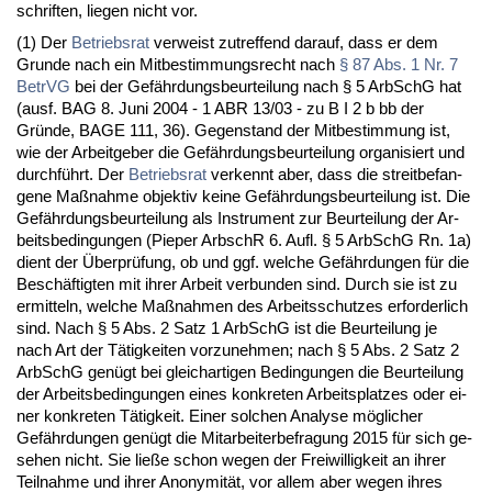
schrif­ten, lie­gen nicht vor.
(1) Der
Be­triebs­rat
ver­weist zu­tref­fend dar­auf, dass er dem
Grun­de nach ein Mit­be­stim­mungs­recht nach
§ 87 Abs. 1 Nr. 7
Be­trVG
bei der Gefähr­dungs­be­ur­tei­lung nach § 5 Ar­bSchG hat
(ausf. BAG 8. Ju­ni 2004 - 1 ABR 13/03 - zu B I 2 b bb der
Gründe, BA­GE 111, 36). Ge­gen­stand der Mit­be­stim­mung ist,
wie der Ar­beit­ge­ber die Gefähr­dungs­be­ur­tei­lung or­ga­ni­siert und
durchführt. Der
Be­triebs­rat
ver­kennt aber, dass die streit­be­fan­
ge­ne Maßnah­me ob­jek­tiv kei­ne Gefähr­dungs­be­ur­tei­lung ist. Die
Gefähr­dungs­be­ur­tei­lung als In­stru­ment zur Be­ur­tei­lung der Ar­
beits­be­din­gun­gen (Pie­per Arb­schR 6. Aufl. § 5 Ar­bSchG Rn. 1a)
dient der Über­prüfung, ob und ggf. wel­che Gefähr­dun­gen für die
Beschäftig­ten mit ih­rer Ar­beit ver­bun­den sind. Durch sie ist zu
er­mit­teln, wel­che Maßnah­men des Ar­beits­schut­zes er­for­der­lich
sind. Nach § 5 Abs. 2 Satz 1 Ar­bSchG ist die Be­ur­tei­lung je
nach Art der Tätig­kei­ten vor­zu­neh­men; nach § 5 Abs. 2 Satz 2
Ar­bSchG genügt bei gleich­ar­ti­gen Be­din­gun­gen die Be­ur­tei­lung
der Ar­beits­be­din­gun­gen ei­nes kon­kre­ten Ar­beits­plat­zes oder ei­
ner kon­kre­ten Tätig­keit. Ei­ner sol­chen Ana­ly­se mögli­cher
Gefähr­dun­gen genügt die Mit­ar­bei­ter­be­fra­gung 2015 für sich ge­
se­hen nicht. Sie ließe schon we­gen der Frei­wil­lig­keit an ih­rer
Teil­nah­me und ih­rer An­ony­mität, vor al­lem aber we­gen ih­res