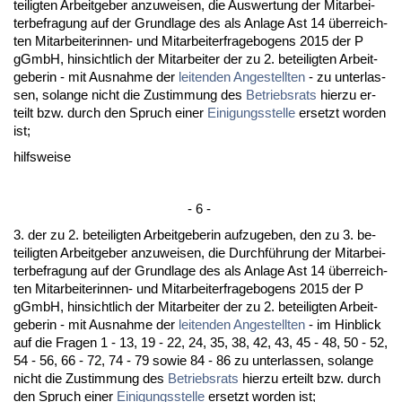
tei­lig­ten Ar­beit­ge­ber an­zu­wei­sen, die Aus­wer­tung der Mit­ar­bei­
ter­be­fra­gung auf der Grund­la­ge des als An­la­ge Ast 14 über­reich­
ten Mit­ar­bei­te­rin­nen- und Mit­ar­bei­ter­fra­ge­bo­gens 2015 der P
gGmbH, hin­sicht­lich der Mit­ar­bei­ter der zu 2. be­tei­lig­ten Ar­beit­
ge­be­rin - mit Aus­nah­me der
lei­ten­den An­ge­stell­ten
- zu un­ter­las­
sen, so­lan­ge nicht die Zu­stim­mung des
Be­triebs­rats
hier­zu er­
teilt bzw. durch den Spruch ei­ner
Ei­ni­gungs­stel­le
er­setzt wor­den
ist;
hilfs­wei­se
- 6 -
3. der zu 2. be­tei­lig­ten Ar­beit­ge­be­rin auf­zu­ge­ben, den zu 3. be­
tei­lig­ten Ar­beit­ge­ber an­zu­wei­sen, die Durchführung der Mit­ar­bei­
ter­be­fra­gung auf der Grund­la­ge des als An­la­ge Ast 14 über­reich­
ten Mit­ar­bei­te­rin­nen- und Mit­ar­bei­ter­fra­ge­bo­gens 2015 der P
gGmbH, hin­sicht­lich der Mit­ar­bei­ter der zu 2. be­tei­lig­ten Ar­beit­
ge­be­rin - mit Aus­nah­me der
lei­ten­den An­ge­stell­ten
- im Hin­blick
auf die Fra­gen 1 - 13, 19 - 22, 24, 35, 38, 42, 43, 45 - 48, 50 - 52,
54 - 56, 66 - 72, 74 - 79 so­wie 84 - 86 zu un­ter­las­sen, so­lan­ge
nicht die Zu­stim­mung des
Be­triebs­rats
hier­zu er­teilt bzw. durch
den Spruch ei­ner
Ei­ni­gungs­stel­le
er­setzt wor­den ist;