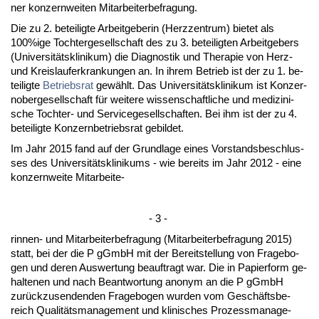
ner kon­zern­wei­ten Mit­ar­bei­ter­be­fra­gung.
Die zu 2. be­tei­lig­te Ar­beit­ge­be­rin (Herz­zen­trum) bie­tet als
100%ige Toch­ter­ge­sell­schaft des zu 3. be­tei­lig­ten Ar­beit­ge­bers
(Uni­ver­sitätskli­ni­kum) die Dia­gnos­tik und The­ra­pie von Herz-
und Kreis­lauf­er­kran­kun­gen an. In ih­rem Be­trieb ist der zu 1. be­
tei­lig­te
Be­triebs­rat
gewählt. Das Uni­ver­sitätskli­ni­kum ist Kon­zer­
no­ber­ge­sell­schaft für wei­te­re wis­sen­schaft­li­che und me­di­zi­ni­
sche Toch­ter- und Ser­vice­ge­sell­schaf­ten. Bei ihm ist der zu 4.
be­tei­lig­te Kon­zern­be­triebs­rat ge­bil­det.
Im Jahr 2015 fand auf der Grund­la­ge ei­nes Vor­stands­be­schlus­
ses des Uni­ver­sitätskli­ni­kums - wie be­reits im Jahr 2012 - ei­ne
kon­zern­wei­te Mit­ar­bei­te-
- 3 -
rin­nen- und Mit­ar­bei­ter­be­fra­gung (Mit­ar­bei­ter­be­fra­gung 2015)
statt, bei der die P gGmbH mit der Be­reit­stel­lung von Fra­ge­bo­
gen und de­ren Aus­wer­tung be­auf­tragt war. Die in Pa­pier­form ge­
hal­te­nen und nach Be­ant­wor­tung an­onym an die P gGmbH
zurück­zu­sen­den­den Fra­ge­bo­gen wur­den vom Geschäfts­be­
reich Qua­litäts­ma­nage­ment und kli­ni­sches Pro­zess­ma­nage­