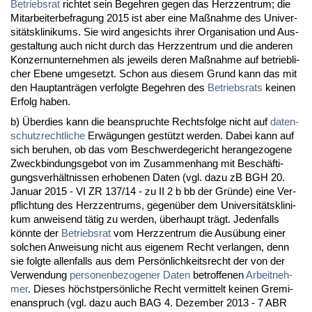
Be­triebs­rat
rich­tet sein Be­geh­ren ge­gen das Herz­zen­trum; die
Mit­ar­bei­ter­be­fra­gung 2015 ist aber ei­ne Maßnah­me des Uni­ver­
sitätskli­ni­kums. Sie wird an­ge­sichts ih­rer Or­ga­ni­sa­ti­on und Aus­
ge­stal­tung auch nicht durch das Herz­zen­trum und die an­de­ren
Kon­zern­un­ter­neh­men als je­weils de­ren Maßnah­me auf be­trieb­li­
cher Ebe­ne um­ge­setzt. Schon aus die­sem Grund kann das mit
den Haupt­anträgen ver­folg­te Be­geh­ren des
Be­triebs­rats
kei­nen
Er­folg ha­ben.
b) Über­dies kann die be­an­spruch­te Rechts­fol­ge nicht auf
da­ten­
schutz­recht­li­che
Erwägun­gen gestützt wer­den. Da­bei kann auf
sich be­ru­hen, ob das vom Be­schwer­de­ge­richt her­an­ge­zo­ge­ne
Zweck­bin­dungs­ge­bot von im Zu­sam­men­hang mit Beschäfti­
gungs­verhält­nis­sen er­ho­be­nen Da­ten (vgl. da­zu zB BGH 20.
Ja­nu­ar 2015 - VI ZR 137/14 - zu II 2 b bb der Gründe) ei­ne Ver­
pflich­tung des Herz­zen­trums, ge­genüber dem Uni­ver­sitätskli­ni­
kum an­wei­send tätig zu wer­den, über­haupt trägt. Je­den­falls
könn­te der
Be­triebs­rat
vom Herz­zen­trum die Ausübung ei­ner
sol­chen An­wei­sung nicht aus ei­ge­nem Recht ver­lan­gen, denn
sie folg­te al­len­falls aus dem Persönlich­keits­recht der von der
Ver­wen­dung
per­so­nen­be­zo­ge­ner Da­ten
be­trof­fe­nen
Ar­beit­neh­
mer
. Die­ses höchst­persönli­che Recht ver­mit­telt kei­nen Gre­mi­
en­an­spruch (vgl. da­zu auch BAG 4. De­zem­ber 2013 - 7 ABR