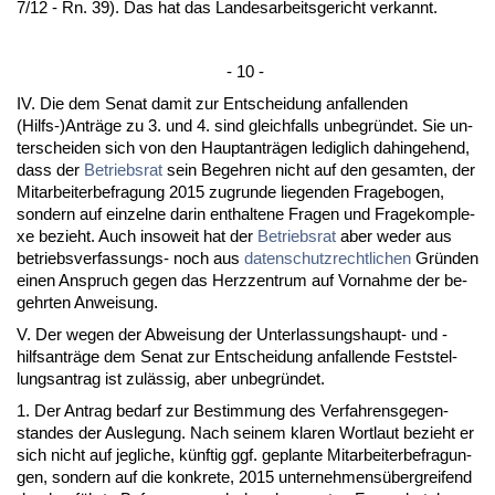
7/12 - Rn. 39). Das hat das Lan­des­ar­beits­ge­richt ver­kannt.
- 10 -
IV. Die dem Se­nat da­mit zur Ent­schei­dung an­fal­len­den
(Hilfs-)Anträge zu 3. und 4. sind gleich­falls un­be­gründet. Sie un­
ter­schei­den sich von den Haupt­anträgen le­dig­lich da­hin­ge­hend,
dass der
Be­triebs­rat
sein Be­geh­ren nicht auf den ge­sam­ten, der
Mit­ar­bei­ter­be­fra­gung 2015 zu­grun­de lie­gen­den Fra­ge­bo­gen,
son­dern auf ein­zel­ne dar­in ent­hal­te­ne Fra­gen und Fra­ge­kom­ple­
xe be­zieht. Auch in­so­weit hat der
Be­triebs­rat
aber we­der aus
be­triebs­ver­fas­sungs- noch aus
da­ten­schutz­recht­li­chen
Gründen
ei­nen An­spruch ge­gen das Herz­zen­trum auf Vor­nah­me der be­
gehr­ten An­wei­sung.
V. Der we­gen der Ab­wei­sung der Un­ter­las­sungs­haupt- und -
hilfs­anträge dem Se­nat zur Ent­schei­dung an­fal­len­de Fest­stel­
lungs­an­trag ist zulässig, aber un­be­gründet.
1. Der An­trag be­darf zur Be­stim­mung des Ver­fah­rens­ge­gen­
stan­des der Aus­le­gung. Nach sei­nem kla­ren Wort­laut be­zieht er
sich nicht auf jeg­li­che, künf­tig ggf. ge­plan­te Mit­ar­bei­ter­be­fra­gun­
gen, son­dern auf die kon­kre­te, 2015 un­ter­neh­mensüberg­rei­fend