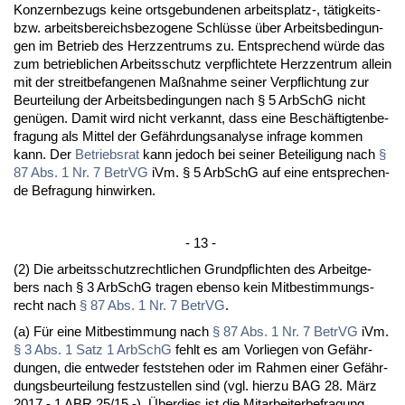
Kon­zern­be­zugs kei­ne orts­ge­bun­de­nen ar­beits­platz-, tätig­keits-
bzw. ar­beits­be­reichs­be­zo­ge­ne Schlüsse über Ar­beits­be­din­gun­
gen im Be­trieb des Herz­zen­trums zu. Ent­spre­chend würde das
zum be­trieb­li­chen Ar­beits­schutz ver­pflich­te­te Herz­zen­trum al­lein
mit der streit­be­fan­ge­nen Maßnah­me sei­ner Ver­pflich­tung zur
Be­ur­tei­lung der Ar­beits­be­din­gun­gen nach § 5 Ar­bSchG nicht
genügen. Da­mit wird nicht ver­kannt, dass ei­ne Beschäftig­ten­be­
fra­gung als Mit­tel der Gefähr­dungs­ana­ly­se in­fra­ge kom­men
kann. Der
Be­triebs­rat
kann je­doch bei sei­ner Be­tei­li­gung nach
§
87 Abs. 1 Nr. 7 Be­trVG
iVm. § 5 Ar­bSchG auf ei­ne ent­spre­chen­
de Be­fra­gung hin­wir­ken.
- 13 -
(2) Die ar­beits­schutz­recht­li­chen Grund­pflich­ten des Ar­beit­ge­
bers nach § 3 Ar­bSchG tra­gen eben­so kein Mit­be­stim­mungs­
recht nach
§ 87 Abs. 1 Nr. 7 Be­trVG
.
(a) Für ei­ne Mit­be­stim­mung nach
§ 87 Abs. 1 Nr. 7 Be­trVG
iVm.
§ 3 Abs. 1 Satz 1 Ar­bSchG
fehlt es am Vor­lie­gen von Gefähr­
dun­gen, die ent­we­der fest­ste­hen oder im Rah­men ei­ner Gefähr­
dungs­be­ur­tei­lung fest­zu­stel­len sind (vgl. hier­zu BAG 28. März
2017 - 1 ABR 25/15 -). Über­dies ist die Mit­ar­bei­ter­be­fra­gung