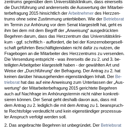
zen­trums ge­genüber dem Uni­ver­sitätskli­ni­kum, dass ei­ner­seits
die Durchführung und an­de­rer­seits die Aus­wer­tung der Mit­ar­bei­
ter­be­fra­gung 2015 hin­sicht­lich der
Ar­beit­neh­mer
des Herz­zen­
trums oh­ne sei­ne Zu­stim­mung un­ter­blei­ben. Wie der
Be­triebs­rat
im Ter­min zur Anhörung vor dem Se­nat klar­ge­stellt hat, geht es
ihm bei dem mit dem Be­griff der „An­wei­sung“ aus­ge­drück­ten
Be­geh­ren dar­um, dass das Herz­zen­trum das Uni­ver­sitätskli­ni­
kum - ggf. schrift­lich - auf­for­dert, die bei der Kon­zer­no­ber­ge­sell­
schaft geführ­ten Beschäftig­ten­da­ten nicht dafür zu nut­zen, die
Fra­ge­bo­gen an die Mit­ar­bei­ter des Herz­zen­trums zu ver­sen­den.
Die Ver­sen­dung ent­spricht - was ih­rer­seits die zu 2. und 3. be­
tei­lig­ten Ar­beit­ge­ber klar­ge­stellt ha­ben - der gewähl­ten Art und
Wei­se der „Durchführung“ der Be­fra­gung. Der An­trag zu 2. hat
kei­nen darüber hin­aus­ge­hen­den ei­genständi­gen In­halt. Der
Be­
triebs­rat
hat das auf ei­ne An­wei­sung zum Un­ter­las­sen der „Aus­
wer­tung“ der Mit­ar­bei­ter­be­fra­gung 2015 ge­rich­te­te Be­geh­ren
auch auf Nach­fra­ge im Anhörungs­ter­min nicht näher kon­kre­ti­
sie­ren können. Der Se­nat geht des­halb da­von aus, dass mit
dem An­trag zu 2. le­dig­lich die mit dem An­trag zu 1. be­an­spruch­
te Rechts­fol­ge ver­deut­licht und kein ei­genständi­ger pro­zes­sua­
ler An­spruch ver­folgt wer­den soll.
2. Das an­ge­brach­te Be­geh­ren ist un­be­gründet. Der
Be­triebs­rat