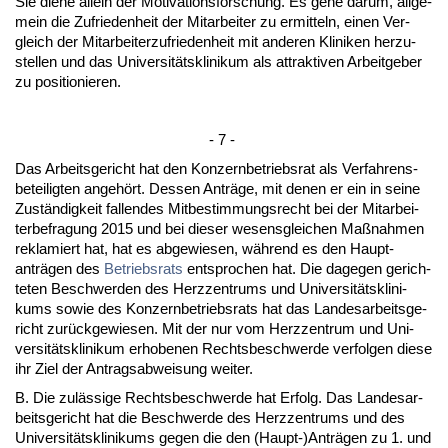
Sie die­ne al­lein der Mo­ti­va­ti­ons­for­schung. Es ge­he dar­um, all­ge­
mein die Zu­frie­den­heit der Mit­ar­bei­ter zu er­mit­teln, ei­nen Ver­
gleich der Mit­ar­bei­ter­zu­frie­den­heit mit an­de­ren Kli­ni­ken her­zu­
stel­len und das Uni­ver­sitätskli­ni­kum als at­trak­ti­ven Ar­beit­ge­ber
zu po­si­tio­nie­ren.
- 7 -
Das Ar­beits­ge­richt hat den Kon­zern­be­triebs­rat als Ver­fah­rens­
be­tei­lig­ten an­gehört. Des­sen Anträge, mit de­nen er ein in sei­ne
Zuständig­keit fal­len­des Mit­be­stim­mungs­recht bei der Mit­ar­bei­
ter­be­fra­gung 2015 und bei die­ser we­sens­glei­chen Maßnah­men
re­kla­miert hat, hat es ab­ge­wie­sen, während es den Haupt­
anträgen des
Be­triebs­rats
ent­spro­chen hat. Die da­ge­gen ge­rich­
te­ten Be­schwer­den des Herz­zen­trums und Uni­ver­sitätskli­ni­
kums so­wie des Kon­zern­be­triebs­rats hat das Lan­des­ar­beits­ge­
richt zurück­ge­wie­sen. Mit der nur vom Herz­zen­trum und Uni­
ver­sitätskli­ni­kum er­ho­be­nen Rechts­be­schwer­de ver­fol­gen die­se
ihr Ziel der An­trags­ab­wei­sung wei­ter.
B. Die zulässi­ge Rechts­be­schwer­de hat Er­folg. Das Lan­des­ar­
beits­ge­richt hat die Be­schwer­de des Herz­zen­trums und des
Uni­ver­sitätskli­ni­kums ge­gen die den (Haupt-)Anträgen zu 1. und