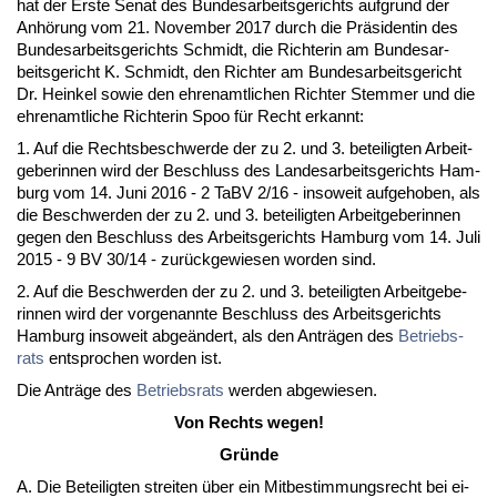
hat der Ers­te Se­nat des Bun­des­ar­beits­ge­richts auf­grund der
Anhörung vom 21. No­vem­ber 2017 durch die Präsi­den­tin des
Bun­des­ar­beits­ge­richts Schmidt, die Rich­te­rin am Bun­des­ar­
beits­ge­richt K. Schmidt, den Rich­ter am Bun­des­ar­beits­ge­richt
Dr. Hein­kel so­wie den eh­ren­amt­li­chen Rich­ter Stem­mer und die
eh­ren­amt­li­che Rich­te­rin Spoo für Recht er­kannt:
1. Auf die Rechts­be­schwer­de der zu 2. und 3. be­tei­lig­ten Ar­beit­
ge­be­rin­nen wird der Be­schluss des Lan­des­ar­beits­ge­richts Ham­
burg vom 14. Ju­ni 2016 - 2 TaBV 2/16 - in­so­weit auf­ge­ho­ben, als
die Be­schwer­den der zu 2. und 3. be­tei­lig­ten Ar­beit­ge­be­rin­nen
ge­gen den Be­schluss des Ar­beits­ge­richts Ham­burg vom 14. Ju­li
2015 - 9 BV 30/14 - zurück­ge­wie­sen wor­den sind.
2. Auf die Be­schwer­den der zu 2. und 3. be­tei­lig­ten Ar­beit­ge­be­
rin­nen wird der vor­ge­nann­te Be­schluss des Ar­beits­ge­richts
Ham­burg in­so­weit ab­geändert, als den Anträgen des
Be­triebs­
rats
ent­spro­chen wor­den ist.
Die Anträge des
Be­triebs­rats
wer­den ab­ge­wie­sen.
Von Rechts we­gen!
Gründe
A. Die Be­tei­lig­ten strei­ten über ein Mit­be­stim­mungs­recht bei ei­