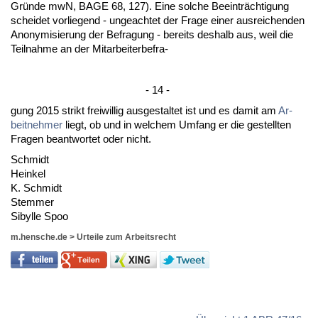
Gründe mwN, BA­GE 68, 127). Ei­ne sol­che Be­ein­träch­ti­gung
schei­det vor­lie­gend - un­ge­ach­tet der Fra­ge ei­ner aus­rei­chen­den
An­ony­mi­sie­rung der Be­fra­gung - be­reits des­halb aus, weil die
Teil­nah­me an der Mit­ar­bei­ter­be­fra-
- 14 -
gung 2015 strikt frei­wil­lig aus­ge­stal­tet ist und es da­mit am
Ar­
beit­neh­mer
liegt, ob und in wel­chem Um­fang er die ge­stell­ten
Fra­gen be­ant­wor­tet oder nicht.
Schmidt
Hein­kel
K. Schmidt
Stem­mer
Si­byl­le Spoo
m.hensche.de
>
Urteile zum Arbeitsrecht