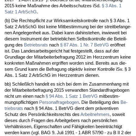
2015 kei­ne Maßnah­me des Ar­beits­schut­zes iSd.
§ 3 Abs. 1
Satz 1 Ar­bSchG
.
(b) Die Rechts­pflicht zur Wirk­sam­keits­kon­trol­le nach § 3 Abs. 1
Satz 2 Ar­bSchG löst kei­ne Mit­be­stim­mung bei der streit­be­fan­ge­
nen An­ge­le­gen­heit aus. Da­bei kann da­hin­ste­hen, in­wie­weit bei
die­sem In­stru­ment der be­trieb­li­chen Selbst­kon­trol­le die Be­tei­li­
gung des
Be­triebs­rats
nach
§ 87 Abs. 1 Nr. 7 Be­trVG
eröff­net
ist. Das Lan­des­ar­beits­ge­richt hat fest­ge­stellt, dass auf der
Grund­la­ge der Mit­ar­bei­ter­be­fra­gung 2012 im Herz­zen­trum kei­ne
kon­kre­ten Maßnah­men er­grif­fen wor­den sind. Be­reits aus die­
sem Grund kann die Be­fra­gung ob­jek­tiv kei­ner Kon­trol­le iSv. § 3
Abs. 1 Satz 2 Ar­bSchG im Herz­zen­trum die­nen.
bb) Sch­ließlich han­delt es sich bei dem im Zu­sam­men­hang mit
der Mit­ar­bei­ter­be­fra­gung 2015 ver­wand­ten Stan­dard­fra­ge­bo­gen
nicht um ei­nen nach
§ 94 Abs. 1 Satz 1 Be­trVG
mit­be­stim­
mungs­pflich­ti­gen
Per­so­nal­fra­ge­bo­gen
. Die Be­tei­li­gung des
Be­
triebs­rats
nach § 94 Abs. 1 Be­trVG dient dem präven­ti­ven
Schutz des Persönlich­keits­rechts des
Ar­beit­neh­mers
, so­weit
die­ses durch Fra­gen des Ar­beit­ge­bers nach persönli­chen
Verhält­nis­sen, Ei­gen­schaf­ten und Fähig­kei­ten be­ein­träch­tigt
wer­den kann (vgl. BAG 9. Ju­li 1991 - 1 ABR 57/90 - zu B II 2 der