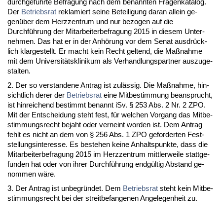
durch­geführ­te Be­fra­gung nach dem be­nann­ten Fra­gen­ka­ta­log.
Der
Be­triebs­rat
re­kla­miert sei­ne Be­tei­li­gung dar­an al­lein ge­
genüber dem Herz­zen­trum und nur be­zo­gen auf die
Durchführung der Mit­ar­bei­ter­be­fra­gung 2015 in die­sem Un­ter­
neh­men. Das hat er in der Anhörung vor dem Se­nat aus­drück­
lich klar­ge­stellt. Er macht kein Recht gel­tend, die Maßnah­me
mit dem Uni­ver­sitätskli­ni­kum als Ver­hand­lungs­part­ner aus­zu­ge­
stal­ten.
2. Der so ver­stan­de­ne An­trag ist zulässig. Die Maßnah­me, hin­
sicht­lich de­rer der
Be­triebs­rat
ei­ne Mit­be­stim­mung be­an­sprucht,
ist hin­rei­chend be­stimmt be­nannt iSv. § 253 Abs. 2 Nr. 2 ZPO.
Mit der Ent­schei­dung steht fest, für wel­chen Vor­gang das Mit­be­
stim­mungs­recht be­jaht oder ver­neint wor­den ist. Dem An­trag
fehlt es nicht an dem von § 256 Abs. 1 ZPO ge­for­der­ten Fest­
stel­lungs­in­ter­es­se. Es be­ste­hen kei­ne An­halts­punk­te, dass die
Mit­ar­bei­ter­be­fra­gung 2015 im Herz­zen­trum mitt­ler­wei­le statt­ge­
fun­den hat oder von ih­rer Durchführung endgültig Ab­stand ge­
nom­men wäre.
3. Der An­trag ist un­be­gründet. Dem
Be­triebs­rat
steht kein Mit­be­
stim­mungs­recht bei der streit­be­fan­ge­nen An­ge­le­gen­heit zu.