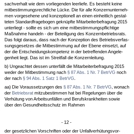
sach­ver­halt wie dem vor­lie­gen­den leer­lie­fe. Es be­steht kei­ne
mit­be­stim­mungs­recht­li­che Lücke. Die für al­le Kon­zern­un­ter­neh­
men vor­ge­se­he­ne und kon­zep­tio­nell an ei­nen ein­heit­lich ge­stal­
te­ten Stan­dard­fra­ge­bo­gen ge­knüpfte Mit­ar­bei­ter­be­fra­gung 2015
un­ter­liegt - soll­te es sich um ei­ne mit­be­stim­mungs­pflich­ti­ge
Maßnah­me han­deln - der Be­tei­li­gung des Kon­zern­be­triebs­rats.
Das folgt dar­aus, dass nach der Kon­zep­ti­on des Be­triebs­ver­fas­
sungs­ge­set­zes die Mit­be­stim­mung auf der Ebe­ne ein­setzt, auf
der die Ent­schei­dungs­kom­pe­tenz in der be­tref­fen­den An­ge­le­
gen­heit liegt. Das ist im Streit­fall die Kon­zern­lei­tung.
b) Un­ge­ach­tet des­sen un­terfällt die Mit­ar­bei­ter­be­fra­gung 2015
we­der der Mit­be­stim­mung nach
§ 87 Abs. 1 Nr. 7 Be­trVG
noch
der nach
§ 94 Abs. 1 Satz 1 Be­trVG
.
aa) Die Vor­aus­set­zun­gen des
§ 87 Abs. 1 Nr. 7 Be­trVG
, wo­nach
der
Be­triebs­rat
mit­zu­be­stim­men hat bei Re­ge­lun­gen über die
Verhütung von Ar­beits­unfällen und Be­rufs­krank­hei­ten so­wie
über den Ge­sund­heits­schutz im Rah­men
- 12 -
der ge­setz­li­chen Vor­schrif­ten oder der Un­fall­verhütungs­vor­