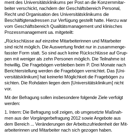
ment des Uni­ver­sitätskli­ni­kums per Post an die Kon­zern­mit­ar­
bei­ter ver­schickt, nach­dem der Geschäfts­be­reich Per­so­nal,
Recht und Or­ga­ni­sa­ti­on des Uni­ver­sitätskli­ni­kums die
Beschäftig­ten­adres­sen zur Verfügung ge­stellt hat­te. Hier­zu war
vom Geschäfts­be­reich Qua­litäts­ma­nage­ment und kli­ni­sches
Pro­zess­ma­nage­ment ua. mit­ge­teilt:
„Rück­schlüsse auf ein­zel­ne Mit­ar­bei­te­rin­nen und Mit­ar­bei­ter
sind nicht möglich. Die Aus­wer­tung fin­det nur in zu­sam­men­ge­
fass­ter Form statt. So sind auch kei­ne Rück­schlüsse auf Grup­
pen mit we­ni­ger als zehn Per­so­nen möglich. Die Teil­nah­me ist
frei­wil­lig. Die Fra­gebögen ver­blei­ben beim P. Drei Mo­na­te nach
Be­rich­ter­stel­lung wer­den die Fra­gebögen ver­nich­tet. Das [Uni­
ver­sitätskli­ni­kum] hat kei­ner­lei Möglich­keit die Fra­gebögen zu
sich­ten. Die Roh­da­ten lie­gen dem [Uni­ver­sitätskli­ni­kum] nicht
vor.
Mit der Be­fra­gung sol­len ins­be­son­de­re fol­gen­de Zie­le ver­folgt
wer­den:
1. In­tern: Die Be­fra­gung soll zei­gen, ob um­ge­setz­te Maßnah­
men aus der Vorgänger­be­fra­gung 2012 so­wie An­ge­bo­te aus
dem Be­reich ... Verände­run­gen der Ar­beits­zu­frie­den­heit der Mit­
ar­bei­te­rin­nen und Mit­ar­bei­ter nach sich ge­zo­gen ha­ben.