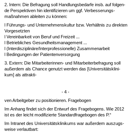
2. In­tern: Die Be­fra­gung soll Hand­lungs­be­dar­fe insb. auf fol­gen­
de Per­spek­ti­ven hin iden­ti­fi­zie­ren um ggf. Ver­bes­se­rungs­
maßnah­men ab­lei­ten zu können:
l Führungs- und Un­ter­neh­mens­kul­tur bzw. Verhält­nis zu di­rek­ten
Vor­ge­setz­ten
l Ver­ein­bar­keit von Be­ruf und Frei­zeit ...
l Be­trieb­li­ches Ge­sund­heits­ma­nage­ment ...
l (In­ter­dis­zi­plinäre/In­ter­pro­fes­sio­nel­le) Zu­sam­men­ar­beit
l Be­din­gun­gen der Pa­ti­en­ten­ver­sor­gung
3. Ex­tern: Die Mit­ar­bei­te­rin­nen- und Mit­ar­bei­ter­be­fra­gung soll
außer­dem als Chan­ce ge­nutzt wer­den das [Uni­ver­sitätskli­ni­
kum] als at­trak­ti-
- 4 -
ven Ar­beit­ge­ber zu po­si­tio­nie­ren. Fra­ge­bo­gen
Im An­hang fin­det sich der Ent­wurf des Fra­ge­bo­gens. Wie 2012
ist es der leicht mo­di­fi­zier­te Stan­dard­fra­ge­bo­gen des P.“
Im In­tra­net des Uni­ver­sitätskli­ni­kums war außer­dem aus­zugs­
wei­se ver­laut­bart: