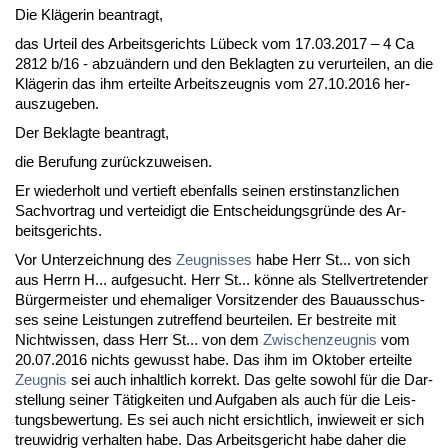
Die Kläge­rin be­an­tragt,
das Ur­teil des Ar­beits­ge­richts Lübeck vom 17.03.2017 – 4 Ca
2812 b/16 - ab­zuändern und den Be­klag­ten zu ver­ur­tei­len, an die
Kläge­rin das ihm er­teil­te Ar­beits­zeug­nis vom 27.10.2016 her­
aus­zu­ge­ben.
Der Be­klag­te be­an­tragt,
die Be­ru­fung zurück­zu­wei­sen.
Er wie­der­holt und ver­tieft eben­falls sei­nen erst­in­stanz­li­chen
Sach­vor­trag und ver­tei­digt die Ent­schei­dungs­gründe des Ar­
beits­ge­richts.
Vor Un­ter­zeich­nung des
Zeug­nis­ses
ha­be Herr St... von sich
aus Herrn H... auf­ge­sucht. Herr St... könne als Stell­ver­tre­ten­der
Bürger­meis­ter und ehe­ma­li­ger Vor­sit­zen­der des Bau­aus­schus­
ses sei­ne Leis­tun­gen zu­tref­fend be­ur­tei­len. Er be­strei­te mit
Nicht­wis­sen, dass Herr St... von dem
Zwi­schen­zeug­nis
vom
20.07.2016 nichts ge­wusst ha­be. Das ihm im Ok­to­ber er­teil­te
Zeug­nis
sei auch in­halt­lich kor­rekt. Das gel­te so­wohl für die Dar­
stel­lung sei­ner Tätig­kei­ten und Auf­ga­ben als auch für die Leis­
tungs­be­wer­tung. Es sei auch nicht er­sicht­lich, in­wie­weit er sich
treu­wid­rig ver­hal­ten ha­be. Das Ar­beits­ge­richt ha­be da­her die