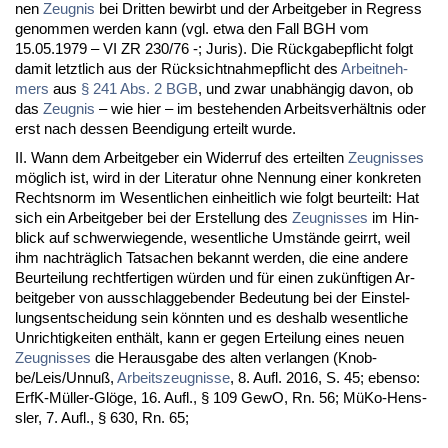
nen
Zeug­nis
bei Drit­ten be­wirbt und der Ar­beit­ge­ber in Re­gress
ge­nom­men wer­den kann (vgl. et­wa den Fall BGH vom
15.05.1979 – VI ZR 230/76 -; Ju­ris). Die Rück­ga­be­pflicht folgt
da­mit letzt­lich aus der Rück­sicht­nah­me­pflicht des
Ar­beit­neh­
mers
aus
§ 241 Abs. 2 BGB
, und zwar un­abhängig da­von, ob
das
Zeug­nis
– wie hier – im be­ste­hen­den Ar­beits­verhält­nis oder
erst nach des­sen Be­en­di­gung er­teilt wur­de.
II. Wann dem Ar­beit­ge­ber ein Wi­der­ruf des er­teil­ten
Zeug­nis­ses
möglich ist, wird in der Li­te­ra­tur oh­ne Nen­nung ei­ner kon­kre­ten
Rechts­norm im We­sent­li­chen ein­heit­lich wie folgt be­ur­teilt: Hat
sich ein Ar­beit­ge­ber bei der Er­stel­lung des
Zeug­nis­ses
im Hin­
blick auf schwer­wie­gen­de, we­sent­li­che Umstände ge­irrt, weil
ihm nachträglich Tat­sa­chen be­kannt wer­den, die ei­ne an­de­re
Be­ur­tei­lung recht­fer­ti­gen würden und für ei­nen zukünf­ti­gen Ar­
beit­ge­ber von aus­schlag­ge­ben­der Be­deu­tung bei der Ein­s­tel­
lungs­ent­schei­dung sein könn­ten und es des­halb we­sent­li­che
Un­rich­tig­kei­ten enthält, kann er ge­gen Er­tei­lung ei­nes neu­en
Zeug­nis­ses
die Her­aus­ga­be des al­ten ver­lan­gen (Knob­
be/Leis/Un­nuß,
Ar­beits­zeug­nis­se
, 8. Aufl. 2016, S. 45; eben­so:
ErfK-Müller-Glöge, 16. Aufl., § 109 Ge­wO, Rn. 56; MüKo-Hens­
s­ler, 7. Aufl., § 630, Rn. 65;