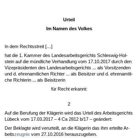
Ur­teil
Im Na­men des Vol­kes
In dem Rechts­streit […]
hat die 1. Kam­mer des Lan­des­ar­beits­ge­richts Schles­wig-Hol­
stein auf die münd­li­che Ver­hand­lung vom 17.10.2017 durch den
Vi­ze­präsi­den­ten des Lan­des­ar­beits­ge­richts ... als Vor­sit­zen­den
und d. eh­ren­amt­li­chen Rich­ter ... als Bei­sit­zer und d. eh­ren­amt­li­
che Rich­te­rin ... als Bei­sit­ze­rin
für Recht er­kannt:
2
Auf die Be­ru­fung der Kläge­rin wird das Ur­teil des Ar­beits­ge­richts
Lübeck vom 17.03.2017 – 4 Ca 2812 b/17 – geändert:
Der Be­klag­te wird ver­ur­teilt, an die Kläge­rin das ihm er­teil­te Ar­
beits­
zeug­nis
vom 27.10.2016 her­aus­zu­ge­ben.