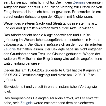
sen. Es sei auch in­halt­lich rich­tig. Die in dem
Zeug­nis
ge­nann­ten
Auf­ga­ben ha­be er erfüllt. Der übli­che Vor­gang zur Er­stel­lung von
Zeug­nis­sen sei ihm nicht be­kannt ge­we­sen. Er be­strei­te die ent­
spre­chen­den Be­haup­tun­gen der Klä­ge­rin mit Nicht­wis­sen.
We­gen des wei­te­ren Sach- und Streit­stands in ers­ter In­stanz
und der dort ge­stell­ten Anträge wird auf die Ak­te ver­wie­sen.
Das Ar­beits­ge­richt hat die Kla­ge ab­ge­wie­sen und zur Be­
gründung im We­sent­li­chen aus­geführt, es be­ste­he kein Her­aus­
ga­be­an­spruch. Die Kläge­rin müsse sich an dem von ihr er­teil­ten
Zeug­nis
fest­hal­ten las­sen. Der Be­klag­te ha­be sie nicht ent­ge­gen
den Grundsätzen von Treu und Glau­ben getäuscht. We­gen der
wei­te­ren Ein­zel­hei­ten der Be­gründung wird auf die an­ge­foch­te­ne
Ent­schei­dung ver­wie­sen.
Ge­gen das am 13.04.2017 zu­ge­stell­te Ur­teil hat die Kläge­rin am
05.05.2017 Be­ru­fung ein­ge­legt und die­se am 12.06.2017 be­
gründet.
Sie wie­der­holt und ver­tieft ih­ren erst­in­stanz­li­chen Vor­trag wie
folgt:
Das Vor­ge­hen des Be­klag­ten sei al­lein er­folgt, weil er er­war­tet
ha­be, sein
Zeug­nis
wer­de ent­spre­chend dem schlech­te­ren