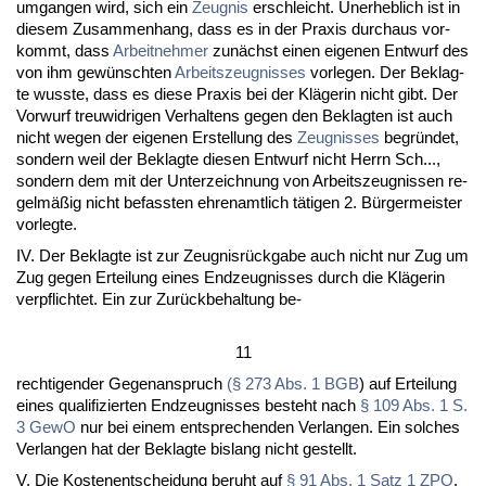
um­gan­gen wird, sich ein
Zeug­nis
er­schleicht. Un­er­heb­lich ist in
die­sem Zu­sam­men­hang, dass es in der Pra­xis durch­aus vor­
kommt, dass
Ar­beit­neh­mer
zunächst ei­nen ei­ge­nen Ent­wurf des
von ihm gewünsch­ten
Ar­beits­zeug­nis­ses
vor­le­gen. Der Be­klag­
te wuss­te, dass es die­se Pra­xis bei der Kläge­rin nicht gibt. Der
Vor­wurf treu­wid­ri­gen Ver­hal­tens ge­gen den Be­klag­ten ist auch
nicht we­gen der ei­ge­nen Er­stel­lung des
Zeug­nis­ses
be­gründet,
son­dern weil der Be­klag­te die­sen Ent­wurf nicht Herrn Sch...,
son­dern dem mit der Un­ter­zeich­nung von Ar­beits­zeug­nis­sen re­
gelmäßig nicht be­fass­ten eh­ren­amt­lich täti­gen 2. Bürger­meis­ter
vor­leg­te.
IV. Der Be­klag­te ist zur Zeug­nisrück­ga­be auch nicht nur Zug um
Zug ge­gen Er­tei­lung ei­nes End­zeug­nis­ses durch die Kläge­rin
ver­pflich­tet. Ein zur Zurück­be­hal­tung be-
11
rech­ti­gen­der Ge­gen­an­spruch
(§ 273 Abs. 1 BGB
) auf Er­tei­lung
ei­nes qua­li­fi­zier­ten End­zeug­nis­ses be­steht nach
§ 109 Abs. 1 S.
3 Ge­wO
nur bei ei­nem ent­spre­chen­den Ver­lan­gen. Ein sol­ches
Ver­lan­gen hat der Be­klag­te bis­lang nicht ge­stellt.
V. Die Kos­ten­ent­schei­dung be­ruht auf
§ 91 Abs. 1 Satz 1 ZPO
.