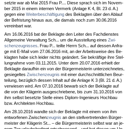
setz­te war ab Mai 2015 Frau P.... Die­se sprach sich im No­vem­
ber 2015 in ei­nem in­ter­nen Ver­merk (An­la­ge K 4, Bl. 23 d. A.)
ge­gen ei­ne
Wei­ter­beschäfti­gung
des Be­klag­ten über den Ab­lauf
der Be­fris­tung hin­aus aus, die da­mals noch zum 30.06.2016
ver­ein­bart war.
Am 16.06.2016 bat der Be­klag­te den Lei­ter des Fach­diens­tes
All­ge­mei­ne Ver­wal­tung Sch... um die Aus­stel­lung ei­nes
Zwi­
schen­zeug­nis­ses
. Frau P... teil­te Herrn Sch... auf des­sen An­fra­
ge mit E-Mail vom 27.06.2016 mit, an der Ar­beits­wei­se des Be­
klag­ten ha­be sich lei­der nichts geändert. Sie be­kräfti­ge ih­re Stel­
lung­nah­me vom 03.11.2015. Un­ter dem 20.07.2016 er­hielt der
Be­klag­te dar­auf­hin ein von der Bürger­meis­te­rin un­ter­zeich­ne­tes,
ge­sie­gel­tes
Zwi­schen­zeug­nis
mit ei­ner durch­schnitt­li­chen Be­ur­
tei­lung, bezüglich des­sen In­halt auf die An­la­ge K 3 (Bl. 21 d. A.)
ver­wie­sen wird. Am 07.10.2016 be­warb sich der Be­klag­te auf
die von der Kläge­rin aus­ge­schrie­be­ne, bis zum 31.10.2016 von
ihm selbst be­setz­te Stel­le ei­nes Di­plom-In­ge­nieurs Hoch­bau
bzw. Ar­chi­tek­ten Hoch­bau.
Am 28.10.2016 wand­te sich der Be­klag­te mit ei­nem von ihm
ent­wor­fe­nen Zwi­schen­
zeug­nis
an den stell­ver­tre­ten­den Bürger­
meis­ter der Kläge­rin St... – die Bürger­meis­te­rin selbst war an je­
nem Tag ur­laubs­be­dingt orts­ab­we­send – und bat die­sen um Un­