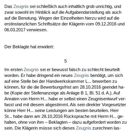
Das
Zeug­nis
sei schließlich auch in­halt­lich grob un­rich­tig, und
zwar so­wohl im Hin­blick auf die Auf­ga­ben­dar­stel­lung als auch
auf die Be­no­tung. We­gen der Ein­zel­hei­ten hier­zu wird auf die
erst­in­stanz­li­chen Schriftsätze der Kläge­rin vom 09.12.2016 und
06.03.2017 ver­wie­sen.
Der Be­klag­te hat er­wi­dert:
5
Im ers­ten
Zeug­nis
sei er be­wusst falsch zu schlecht be­ur­teilt
wor­den. Er ha­be drin­gend ein neu­es
Zeug­nis
benötigt, um sich
auf ei­ne Stel­le bei der Hand­werks­kam­mer L... be­wer­ben zu
können, für die die Be­wer­bungs­frist am 28.10.2016 ge­en­det ha­
be (Ko­pie der Stel­len­an­zei­ge als An­la­ge B 1, Bl. 51 d. A.). Auf
An­ra­ten von Herrn H... ha­be er selbst ei­nen Zeug­nis­ent­wurf ver­
fasst und mit die­sem ab­ge­stimmt. Als sein di­rek­ter Vor­ge­setz­ter
könne Herr H... sei­ne Leis­tun­gen am bes­ten be­ur­tei­len. Herr
St... ha­be dann am 28.10.2016 Rück­spra­che mit Herrn H... ge­
hal­ten, oh­ne von ihm – Be­klag­ten – da­zu auf­ge­for­dert wor­den zu
sein. Die Kläge­rin müsse sich die­ses
Zeug­nis
zu­rech­nen las­