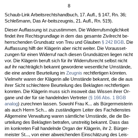
8
Schaub-Link Ar­beits­rechts­hand­buch, 17. Aufl., § 147, Rn. 36;
Sch­leßmann, Das Ar-beits­zeug­nis, 21. Aufl., Rn. 519).
Die­ser Auf­fas­sung ist zu­zu­stim­men. Die Wi­der­rufsmöglich­keit
fin­det ih­re Rechts­grund­la­ge in dem das ge­sam­te Zi­vil­recht be­
herr­schen­den Grund­satz von Treu und Glau­ben
§ 242 BGB
. Die
Auf­fas­sung hilft der Kläge­rin aber nicht wei­ter. Die Vor­aus­set­
zun­gen für ei­nen Wi­der­ruf nach die­sen Grundsätzen lie­gen nicht
vor. Die Kläge­rin be­ruft sich für ihr Wi­der­rufs­recht selbst nicht
auf ihr nachträglich be­kannt ge­wor­de­ne we­sent­li­che Umstände,
die ei­ne an­de­re Be­ur­tei­lung im
Zeug­nis
recht­fer­ti­gen könn­ten.
Viel­mehr wa­ren der Kläge­rin al­le Umstände be­kannt, die die aus
ih­rer Sicht schlech­te­re Be­ur­tei­lung des Be­klag­ten recht­fer­ti­gen
konn­ten. Die Kläge­rin muss sich in­so­weit das Wis­sen ih­rer Or­
ga­ne und der für sie han­deln­den Ver­tre­ter
(§ 166 Abs. 1 BGB
ana­log
) zu­rech­nen las­sen. So­wohl Frau K... als Bürger­meis­te­rin
als auch Herrn Sch... als zuständi­gem Lei­ter des Fach­diens­tes
All­ge­mei­ne Ver­wal­tung wa­ren sämt­li­che Umstände, die die Be­
ur­tei­lung des Be­klag­ten be­tra­fen, un­strei­tig be­kannt. Dass das
im kon­kre­ten Fall han­deln­de Or­gan der Kläge­rin, ihr 2. Bürger­
meis­ter St..., von ei­ner ab­wei­chen­den Einschätzung des Leis­