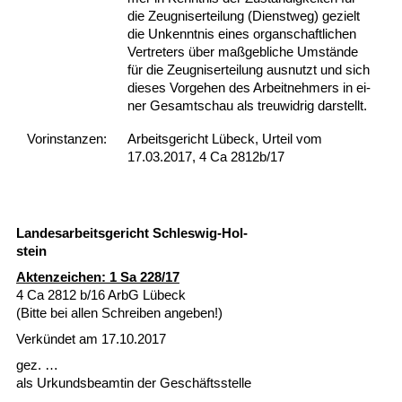
die Zeug­nis­er­tei­lung (Dienst­weg) ge­zielt
die Un­kennt­nis ei­nes or­gan­schaft­li­chen
Ver­tre­ters über maßgeb­li­che Umstände
für die Zeug­nis­er­tei­lung aus­nutzt und sich
die­ses Vor­ge­hen des Ar­beit­neh­mers in ei­
ner Ge­samt­schau als treu­wid­rig dar­stellt.
Vor­ins­tan­zen:
Arbeitsgericht Lübeck, Urteil vom
17.03.2017, 4 Ca 2812b/17
Lan­des­ar­beits­ge­richt Schles­wig-Hol­
stein
Ak­ten­zei­chen: 1 Sa 228/17
4 Ca 2812 b/16 ArbG Lübeck
(Bit­te bei al­len Schrei­ben an­ge­ben!)
Verkündet am 17.10.2017
gez. …
als Ur­kunds­be­am­tin der Geschäfts­stel­le