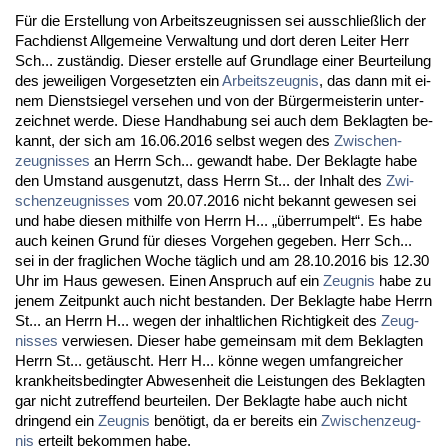
Für die Er­stel­lung von Ar­beits­zeug­nis­sen sei aus­sch­ließlich der
Fach­dienst All­ge­mei­ne Ver­wal­tung und dort de­ren Lei­ter Herr
Sch... zuständig. Die­ser er­stel­le auf Grund­la­ge ei­ner Be­ur­tei­lung
des je­wei­li­gen Vor­ge­setz­ten ein
Ar­beits­zeug­nis
, das dann mit ei­
nem Dienst­sie­gel ver­se­hen und von der Bürger­meis­te­rin un­ter­
zeich­net wer­de. Die­se Hand­ha­bung sei auch dem Be­klag­ten be­
kannt, der sich am 16.06.2016 selbst we­gen des
Zwi­schen­
zeug­nis­ses
an Herrn Sch... ge­wandt ha­be. Der Be­klag­te ha­be
den Um­stand aus­ge­nutzt, dass Herrn St... der In­halt des
Zwi­
schen­zeug­nis­ses
vom 20.07.2016 nicht be­kannt ge­we­sen sei
und ha­be die­sen mit­hil­fe von Herrn H... „über­rum­pelt“. Es ha­be
auch kei­nen Grund für die­ses Vor­ge­hen ge­ge­ben. Herr Sch...
sei in der frag­li­chen Wo­che täglich und am 28.10.2016 bis 12.30
Uhr im Haus gewe­sen. Ei­nen An­spruch auf ein
Zeug­nis
ha­be zu
je­nem Zeit­punkt auch nicht be­stan­den. Der Be­klag­te ha­be Herrn
St... an Herrn H... we­gen der in­halt­li­chen Rich­tig­keit des
Zeug­
nis­ses
ver­wie­sen. Die­ser ha­be ge­mein­sam mit dem Be­klag­ten
Herrn St... ge­täuscht. Herr H... könne we­gen um­fang­rei­cher
krank­heits­be­ding­ter Ab­we­sen­heit die Leis­tun­gen des Be­klag­ten
gar nicht zu­tref­fend be­ur­tei­len. Der Be­klag­te ha­be auch nicht
drin­gend ein
Zeug­nis
benötigt, da er be­reits ein
Zwi­schen­zeug­
nis
er­teilt be­kom­men ha­be.