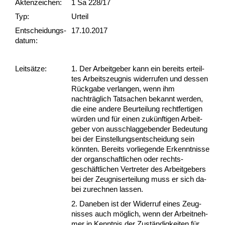
Akten­zeichen:
1 Sa 228/17
Typ:
Urteil
Ent­scheid­ungs­
17.10.2017
datum:
Leit­sätze:
1. Der Ar­beit­ge­ber kann ein be­reits er­teil­
tes Ar­beits­zeug­nis wi­der­ru­fen und des­sen
Rück­ga­be ver­lan­gen, wenn ihm
nachträglich Tat­sa­chen be­kannt wer­den,
die ei­ne an­de­re Be­ur­tei­lung recht­fer­ti­gen
würden und für ei­nen zukünf­ti­gen Ar­beit­
ge­ber von aus­schlag­ge­ben­der Be­deu­tung
bei der Ein­stel­lungs­ent­schei­dung sein
könn­ten. Be­reits vor­lie­gen­de Er­kennt­nis­se
der or­gan­schaft­li­chen oder rechts­
geschäft­li­chen Ver­tre­ter des Ar­beit­ge­bers
bei der Zeug­nis­er­tei­lung muss er sich da­
bei zu­rech­nen las­sen.
2. Da­ne­ben ist der Wi­der­ruf ei­nes Zeug­
nis­ses auch möglich, wenn der Ar­beit­neh­
mer in Kennt­nis der Zuständig­kei­ten für