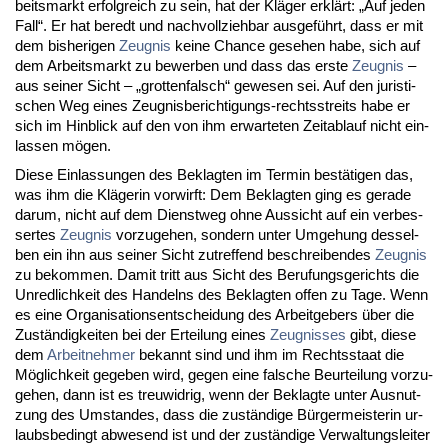
beits­markt er­folg­reich zu sein, hat der Kläger erklärt: „Auf je­den
Fall“. Er hat be­redt und nach­voll­zieh­bar aus­geführt, dass er mit
dem bis­he­ri­gen
Zeug­nis
kei­ne Chan­ce ge­se­hen ha­be, sich auf
dem Ar­beits­markt zu be­wer­ben und dass das ers­te
Zeug­nis
–
aus sei­ner Sicht – „grot­ten­falsch“ ge­we­sen sei. Auf den ju­ris­ti­
schen Weg ei­nes Zeug­nis­be­rich­ti­gungs-rechts­streits ha­be er
sich im Hin­blick auf den von ihm er­war­te­ten Zeit­ab­lauf nicht ein­
las­sen mögen.
Die­se Ein­las­sun­gen des Be­klag­ten im Ter­min bestäti­gen das,
was ihm die Kläge­rin vor­wirft: Dem Be­klag­ten ging es ge­ra­de
dar­um, nicht auf dem Dienst­weg oh­ne Aus­sicht auf ein ver­bes­
ser­tes
Zeug­nis
vor­zu­ge­hen, son­dern un­ter Um­ge­hung des­sel­
ben ein ihn aus sei­ner Sicht zu­tref­fend be­schrei­ben­des
Zeug­nis
zu be­kom­men. Da­mit tritt aus Sicht des Be­ru­fungs­ge­richts die
Un­red­lich­keit des Han­delns des Be­klag­ten of­fen zu Ta­ge. Wenn
es ei­ne Or­ga­ni­sa­ti­ons­ent­schei­dung des Ar­beit­ge­bers über die
Zu­ständig­kei­ten bei der Er­tei­lung ei­nes
Zeug­nis­ses
gibt, die­se
dem
Ar­beit­neh­mer
be­kannt sind und ihm im Rechts­staat die
Möglich­keit ge­ge­ben wird, ge­gen ei­ne fal­sche Be­ur­tei­lung vor­zu­
ge­hen, dann ist es treu­wid­rig, wenn der Be­klag­te un­ter Aus­nut­
zung des Um­stan­des, dass die zuständi­ge Bürger­meis­te­rin ur­
laubs­be­dingt ab­we­send ist und der zuständi­ge Ver­wal­tungs­lei­ter