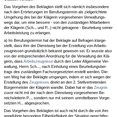
Das Vor­ge­hen des Be­klag­ten stellt sich nämlich ins­be­son­de­re
nach den Erörte­run­gen im Be­ru­fungs­ter­min als ziel­ge­rich­te­te
Um­ge­hung des bei der Kläge­rin vor­ge­se­he­nen Ver­wal­tungs­
wegs dar, um ei­ne bes­se­re - von den zuständi­gen Mit­ar­bei­tern
der Kläge­rin (Sch... und P...) nicht ge­tra­ge­ne - Be­ur­tei­lung sei­ner
Ar­beits­leis­tung zu er­lan­gen.
a) Im Be­ru­fungs­ter­min hat der Be­klag­te auf Be­fra­gen klar­ge­
stellt, dass ihm der Dienst­weg bei der Er­stel­lung von Ar­beits­
zeug­nis­sen grundsätz­lich be­kannt ge­we­sen sei. Er wuss­te al­so
von der ent­spre­chen­den An­ord­nung für die Ver­wal­tung der Klä­
ge­rin, dass
Ar­beits­zeug­nis­se
durch den Lei­ter All­ge­mei­ne Ver­
wal­tung, Herrn Sch..., nach Ein­ho­lung ei­nes Be­ur­tei­lungs­bei­
trags des zuständi­gen Fach­vor­ge­setz­ten er­stellt wer­den. Die­
sen Weg hat der Be­klag­te um­gan­gen, in­dem er sich we­gen der
Er­stel­lung des
Zeug­nis­ses
di­rekt an den 2. Stell­ver­tre­ten­den
Bürger­meis­ter der Kläge­rin wand­te. Da­bei hat er das
Zeug­nis
zu­vor nicht mit der nach dem Dienst­weg vor­ge­se­he­nen Be­
reichs­lei­te­rin P..., son­dern nur mit sei­nem un­mit­tel­ba­ren Vor­ge­
setz­ten H... ab­ge­spro­chen.
Das Vor­ge­hen des Be­klag­ten ist auch nicht durch die von ihm
an­geführ­te be­son­de­re Eil­bedürf­tig­keit der Si­tua­ti­on ge­recht­fer­