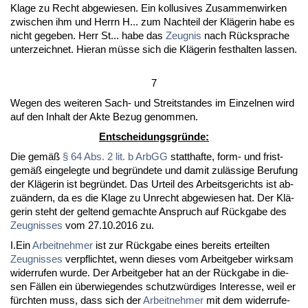
Kla­ge zu Recht ab­ge­wie­sen. Ein kol­lu­si­ves Zu­sam­men­wir­ken
zwi­schen ihm und Herrn H... zum Nach­teil der Kläge­rin ha­be es
nicht ge­ge­ben. Herr St... ha­be das
Zeug­nis
nach Rück­spra­che
un­ter­zeich­net. Hier­an müsse sich die Kläge­rin fest­hal­ten las­sen.
7
We­gen des wei­te­ren Sach- und Streit­stan­des im Ein­zel­nen wird
auf den In­halt der Ak­te Be­zug ge­nom­men.
Ent­schei­dungs­gründe:
Die gemäß
§ 64 Abs. 2 lit. b ArbGG
statt­haf­te, form- und frist­
gemäß ein­ge­leg­te und be­gründe­te und da­mit zulässi­ge Be­ru­fung
der Kläge­rin ist be­gründet. Das Ur­teil des Ar­beits­ge­richts ist ab­
zuändern, da es die Kla­ge zu Un­recht ab­ge­wie­sen hat. Der Klä­
ge­rin steht der gel­tend ge­mach­te An­spruch auf Rück­ga­be des
Zeug­nis­ses
vom 27.10.2016 zu.
I.Ein
Ar­beit­neh­mer
ist zur Rück­ga­be ei­nes be­reits er­teil­ten
Zeug­nis­ses
ver­pflich­tet, wenn die­ses vom Ar­beit­ge­ber wirk­sam
wi­der­ru­fen wur­de. Der Ar­beit­ge­ber hat an der Rück­ga­be in die­
sen Fällen ein über­wie­gen­des schutzwürdi­ges In­ter­es­se, weil er
fürch­ten muss, dass sich der
Ar­beit­neh­mer
mit dem wi­der­ru­fe­