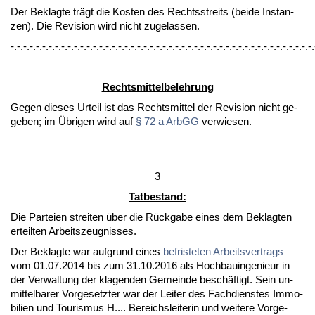
Der Be­klag­te trägt die Kos­ten des Rechts­streits (bei­de In­stan­
zen). Die Re­vi­si­on wird nicht zu­ge­las­sen.
-.-.-.-.-.-.-.-.-.-.-.-.-.-.-.-.-.-.-.-.-.-.-.-.-.-.-.-.-.-.-.-.-.-.-.-.-.-.-.-.-.-.-.-.-.-.-.-.
Rechts­mit­tel­be­leh­rung
Ge­gen die­ses Ur­teil ist das Rechts­mit­tel der Re­vi­si­on nicht ge­
ge­ben; im Übri­gen wird auf
§ 72 a ArbGG
ver­wie­sen.
3
Tat­be­stand:
Die Par­tei­en strei­ten über die Rück­ga­be ei­nes dem Be­klag­ten
er­teil­ten Ar­beits­zeug­nis­ses.
Der Be­klag­te war auf­grund ei­nes
be­fris­te­ten Ar­beits­ver­trags
vom 01.07.2014 bis zum 31.10.2016 als Hoch­bau­in­ge­nieur in
der Ver­wal­tung der kla­gen­den Ge­mein­de be­schäftigt. Sein un­
mit­tel­ba­rer Vor­ge­setz­ter war der Lei­ter des Fach­diens­tes Im­mo­
bi­li­en und Tou­ris­mus H.... Be­reichs­lei­te­rin und wei­te­re Vor­ge­