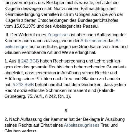
tungs­vermögens des Be­klag­ten nichts wuss­te, ent­las­tet die
Kläge­rin des­we­gen nicht. Nur zu ei­nem Fall nachträgli­cher
Kennt­nis­er­lan­gung ver­hal­ten sich im Übri­gen auch die von der
Kläge­rin zi­tier­ten Ent­schei­dun­gen des Bun­des­ge­richts­ho­fes
vom 15.05.1979 und des Ar­beits­ge­richts Pas­sau.
III. Der Wi­der­ruf ei­nes
Zeug­nis­ses
ist aber nach Auf­fas­sung der
Kam­mer auch dann zulässig, wenn der
Ar­beit­neh­mer
das
Ar­
beits­zeug­nis
auf un­red­li­che, ge­gen die Grundsätze von Treu und
Glau­ben ver­s­toßen­de Art und Wei­se er­langt hat.
1. Aus
§ 242 BGB
ha­ben Recht­spre­chung und Leh­re seit lan­
gem den das ge­sam­te Rechts­le­ben be­herr­schen­den Grund­satz
ab­ge­lei­tet, dass je­der­mann in Ausübung sei­ner Rech­te und
Erfüllung sei­ner Pflich­ten nach Treu und Glau­ben zu han­deln
hat.
§ 242 BGB
be­ruht nämlich auf dem Ge­dan­ken, dass je­dem
Recht so­zi­al­ethi­sche Schran­ken im­ma­nent sind (Pa­landt-
Grüne­berg, 75. Aufl., § 242, Rn. 1).
9
2. Nach Auf­fas­sung der Kam­mer hat der Be­klag­te in Ausübung
sei­nes Rechts auf Er­halt ei­nes
Ar­beits­zeug­nis­ses
Treu und
Glau­ben ver­letzt.