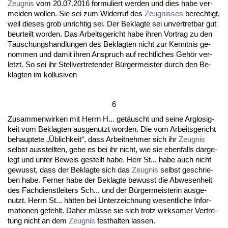
Zeug­nis
vom 20.07.2016 for­mu­liert wer­den und dies ha­be ver­
mei­den wol­len. Sie sei zum Wi­der­ruf des
Zeug­nis­ses
be­rech­tigt,
weil die­ses grob un­rich­tig sei. Der Be­klag­te sei un­ver­tret­bar gut
be­ur­teilt wor­den. Das Ar­beits­ge­richt ha­be ih­ren Vor­trag zu den
Täuschungs­hand­lun­gen des Be­klag­ten nicht zur Kennt­nis ge­
nom­men und da­mit ih­ren An­spruch auf recht­li­ches Gehör ver­
letzt. So sei ihr Stell­ver­tre­ten­der Bürger­meis­ter durch den Be­
klag­ten im kol­lu­si­ven
6
Zu­sam­men­wir­ken mit Herrn H... getäuscht und sei­ne Arg­lo­sig­
keit vom Be­klag­ten aus­ge­nutzt wor­den. Die vom Ar­beits­ge­richt
be­haup­te­te „Üblich­keit“, dass Ar­beit­neh­mer sich ihr
Zeug­nis
selbst aus­stell­ten, ge­be es bei ihr nicht, wie sie eben­falls dar­ge­
legt und un­ter Be­weis ge­stellt ha­be. Herr St... ha­be auch nicht
ge­wusst, dass der Be­klag­te sich das
Zeug­nis
selbst ge­schrie­
ben ha­be. Fer­ner ha­be der Be­klag­te be­wusst die Ab­we­sen­heit
des Fach­dienst­lei­ters Sch... und der Bürger­meis­te­rin aus­ge­
nutzt. Herrn St... hätten bei Un­ter­zeich­nung we­sent­li­che In­for­
ma­tio­nen ge­fehlt. Da­her müsse sie sich trotz wirk­sa­mer Ver­tre­
tung nicht an dem
Zeug­nis
fest­hal­ten las­sen.