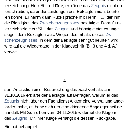
ter­zeich­nung. Herr St... erklärte, er könne das
Zeug­nis
nicht un­
ter­schrei­ben, da er die Leis­tun­gen des Be­klag­ten nicht be­ur­tei­
len könne. Er nahm dann Rück­spra­che mit Herrn H..., der ihm
die Rich­tig­keit des
Zwi­schen­zeug­nis­ses
bestätig­te. Dar­auf un­
ter­zeich­ne­te Herr St... das
Zeug­nis
und händig­te die­ses un­ge­
sie­gelt dem Be­klag­ten aus. We­gen des In­halts die­ses
Zwi­
schen­zeug­nis­ses
, in dem der Be­klag­te sehr gut be­ur­teilt wird,
wird auf die Wie­der­ga­be in der Kla­ge­schrift (Bl. 3 und 4 d. A.)
ver­wie-
4
sen. Anläss­lich ei­ner Be­spre­chung des Sach­ver­halts am
31.10.2016 erklärte der Be­klag­te auf Be­fra­gen, war­um er das
Zeug­nis
nicht über den Fach­dienst All­ge­mei­ne Ver­wal­tung an­ge­
for­dert ha­be, es ha­be sich um ei­ne drin­gen­de An­ge­le­gen­heit ge­
han­delt. Mit Schrei­ben vom 04.11.2016 wi­der­rief die Kläge­rin
das
Zeug­nis
. Mit ih­rer Kla­ge ver­langt sie des­sen Rück­ga­be.
Sie hat be­haup­tet: