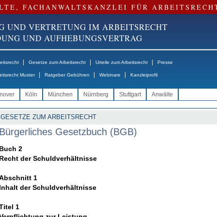
LTE, FACHANWALTSKANZLEI FÜR ARBEITSRECH
G UND VERTRETUNG IM ARBEITSRECHT
NDUNG UND AUFHEBUNGSVERTRAG
|
|
|
itsrecht
Gesetze zum Arbeitsrecht
Urteile zum Arbeitsrecht
Presse
|
|
|
eitsrecht Muster
Ratgeber Gebühren
Webinare
Kanzleiprofil
nover
Köln
München
Nürnberg
Stuttgart
Anwälte
GESETZE ZUM ARBEITSRECHT
Bürgerliches Gesetzbuch (BGB)
Buch 2
Recht der Schuldverhältnisse
Abschnitt 1
Inhalt der Schuldverhältnisse
Titel 1
Verpflichtung zur Leistung