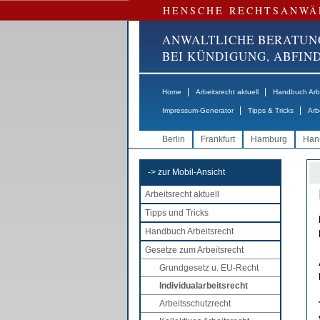
HENSCHE RECHTSANWÄ
ANWALTLICHE BERATUN
BEI KÜNDIGUNG, ABFI
|
|
Home
Arbeitsrecht aktuell
Handbuch Arbe
|
|
Impressum-Generator
Tipps & Tricks
Arb
Berlin
Frankfurt
Hamburg
Han
-> zur Mobil-Ansicht
Arbeitsrecht aktuell
Tipps und Tricks
Handbuch Arbeitsrecht
Gesetze zum Arbeitsrecht
Grundgesetz u. EU-Recht
Individualarbeitsrecht
Arbeitsschutzrecht