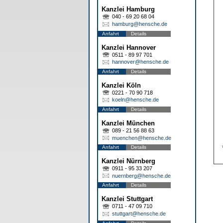
Kanzlei Hamburg
040 - 69 20 68 04
hamburg@hensche.de
Anfahrt
Details
Kanzlei Hannover
0511 - 89 97 701
hannover@hensche.de
Anfahrt
Details
Kanzlei Köln
0221 - 70 90 718
koeln@hensche.de
Anfahrt
Details
Kanzlei München
089 - 21 56 88 63
muenchen@hensche.de
Anfahrt
Details
Kanzlei Nürnberg
0911 - 95 33 207
nuernberg@hensche.de
Anfahrt
Details
Kanzlei Stuttgart
0711 - 47 09 710
stuttgart@hensche.de