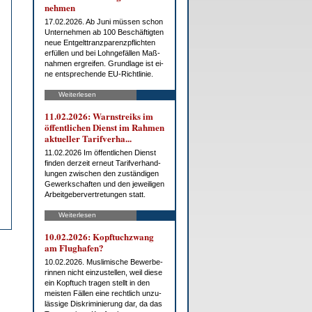
neh­men
17.02.2026. Ab Ju­ni müs­sen schon
Un­ter­neh­men ab 100 Be­schäf­tig­ten
neue Ent­gelt­tranz­pa­renz­pflich­ten
er­fül­len und bei Lohn­ge­fäl­len Maß­
nah­men er­grei­fen. Grund­la­ge ist ei­
ne ent­spre­chen­de EU-Richt­li­nie.
Weiterlesen
11.02.2026: Warn­streiks im
öf­fent­li­chen Dienst im Rah­men
ak­tu­el­ler Ta­rif­ver­ha...
11.02.2026 Im öf­fent­li­chen Dienst
fin­den der­zeit er­neut Ta­rif­ver­hand­
lun­gen zwi­schen den zu­stän­di­gen
Ge­werk­schaf­ten und den je­wei­li­gen
Ar­beit­ge­ber­ver­tre­tun­gen statt.
Weiterlesen
10.02.2026: Kopf­tuch­zwang
am Flug­ha­fen?
10.02.2026. Mus­li­mi­sche Be­wer­be­
rin­nen nicht ein­zu­stel­len, weil die­se
ein Kopf­tuch tra­gen stellt in den
meis­ten Fäl­len ei­ne recht­lich un­zu­
läs­si­ge Dis­kri­mi­nie­rung dar, da das