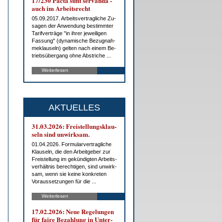
17/230 Pac­ta sunt ser­van­da -
auch im Ar­beits­recht
05.09.2017. Ar­beits­ver­trag­li­che Zu­
sa­gen der An­wen­dung be­stimm­ter
Ta­rif­ver­trä­ge "in ih­rer je­wei­li­gen
Fas­sung" (dy­na­mi­sche Be­zug­nah­
me­klau­seln) gel­ten nach ei­nem Be­
triebs­über­gang oh­ne Ab­stri­che ...
Weiterlesen
AKTUELLES
31.03.2026: Frei­stel­lungs­klau­
seln sind un­wirk­sam.
01.04.2026. For­mu­lar­ver­trag­li­che
Klau­seln, die den Ar­beit­ge­ber zur
Frei­stel­lung im ge­kün­dig­ten Ar­beits­
ver­hält­nis be­rech­ti­gen, sind un­wirk­
sam, wenn sie kei­ne kon­kre­ten
Vor­aus­set­zun­gen für die ...
Weiterlesen
17.02.2026: Neue Re­ge­lun­gen
für fai­re Be­zah­lung in Un­ter­