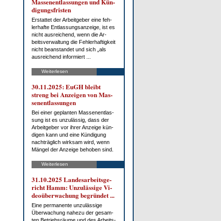
Mas­sen­ent­las­sun­gen und Kün­
di­gungs­fris­ten
Er­stat­tet der Ar­beit­ge­ber ei­ne feh­
ler­haf­te Ent­las­sungs­an­zei­ge, ist es
nicht aus­rei­chend, wenn die Ar­
beits­ver­wal­tung die Feh­ler­haf­tig­keit
nicht be­an­stan­det und sich „als
aus­rei­chend in­for­miert ...
Weiterlesen
30.11.2025: EuGH bleibt
streng bei An­zei­gen von Mas­
sen­ent­las­sun­gen
Bei ei­ner ge­plan­ten Mas­sen­ent­las­
sung ist es un­zu­läs­sig, dass der
Ar­beit­ge­ber vor ih­rer An­zei­ge kün­
di­gen kann und ei­ne Kün­di­gung
nach­träg­lich wirk­sam wird, wenn
Män­gel der An­zei­ge be­ho­ben sind.
Weiterlesen
31.10.2025 Lan­des­ar­beits­ge­
richt Hamm: Un­zu­läs­si­ge Vi­
deo­über­wa­chung be­grün­det ...
Ei­ne per­ma­nen­te un­zu­läs­si­ge
Über­wa­chung na­he­zu der ge­sam­
ten Be­triebs­räu­me und des Ar­beits­