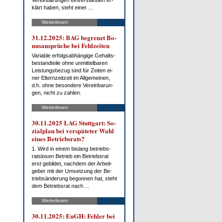
Ver­ein­ba­run­gen ein­ver­stan­den er­
klärt ha­ben, steht ei­ner ...
Weiterlesen
31.12.2025: BAG be­grenzt Bo­
nus­an­sprü­che bei Fehl­zei­ten
Va­ria­ble er­folgs­ab­hän­gi­ge Ge­halts­
be­stand­tei­le oh­ne un­mit­tel­ba­ren
Leis­tungs­be­zug sind für Zei­ten ei­
ner El­tern­zeit­zeit im All­ge­mei­nen,
d.h. oh­ne be­son­de­re Ver­ein­ba­run­
gen, nicht zu zah­len.
Weiterlesen
30.11.2025 LAG Stutt­gart: So­
zi­al­plan bei ver­spä­te­ter Wahl
ei­nes Be­triebs­rats?
1. Wird in ei­nem bis­lang be­triebs­
rats­lo­sen Be­trieb ein Be­triebs­rat
erst ge­bil­det, nach­dem der Ar­beit­
ge­ber mit der Um­set­zung der Be­
trieb­s­än­de­rung be­gon­nen hat, steht
dem Be­triebs­rat nach ...
Weiterlesen
30.11.2025: EuGH: Feh­ler bei