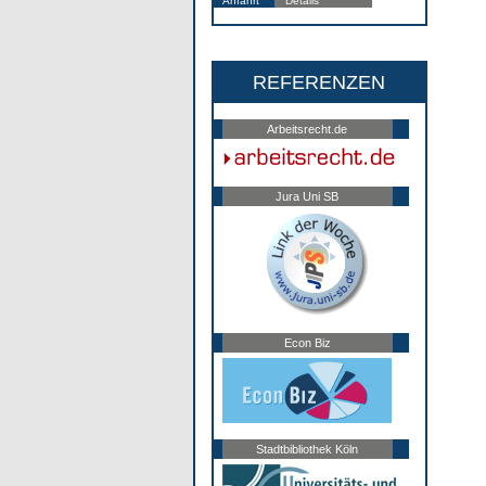
Anfahrt
Details
REFERENZEN
Arbeitsrecht.de
Jura Uni SB
Econ Biz
Stadtbibliothek Köln