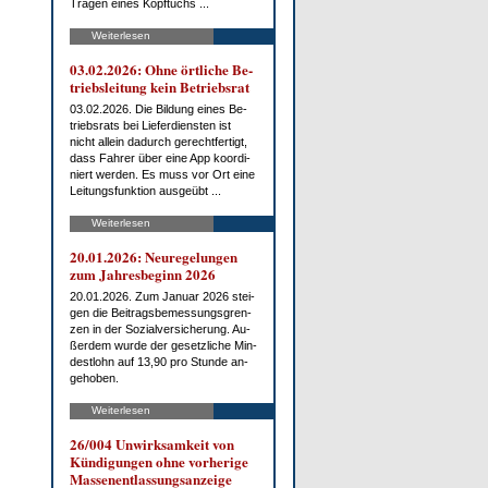
Tra­gen ei­nes Kopf­tuchs ...
Weiterlesen
03.02.2026: Oh­ne ört­li­che Be­
triebs­lei­tung kein Be­triebs­rat
03.02.2026. Die Bil­dung ei­nes Be­
triebs­rats bei Lie­fer­diens­ten ist
nicht al­lein da­durch ge­recht­fer­tigt,
dass Fah­rer über ei­ne App ko­or­di­
niert wer­den. Es muss vor Ort ei­ne
Lei­tungs­funk­ti­on aus­ge­übt ...
Weiterlesen
20.01.2026: Neu­re­ge­lun­gen
zum Jah­res­be­ginn 2026
20.01.2026. Zum Ja­nu­ar 2026 stei­
gen die Bei­trags­be­mes­sungs­gren­
zen in der So­zi­al­ver­si­che­rung. Au­
ßer­dem wur­de der ge­setz­li­che Min­
dest­lohn auf 13,90 pro St­un­de an­
ge­ho­ben.
Weiterlesen
26/004 Un­wirk­sam­keit von
Kün­di­gun­gen oh­ne vor­he­ri­ge
Mas­sen­ent­las­sungs­an­zei­ge