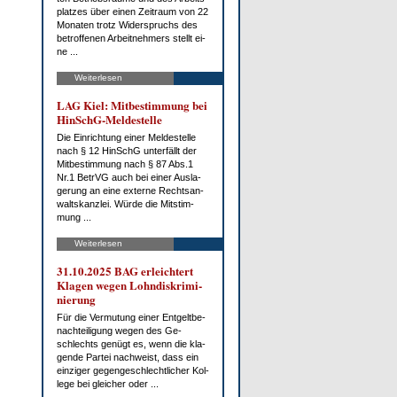
plat­zes über ei­nen Zeit­raum von 22
Mo­na­ten trotz Wi­der­spruchs des
be­trof­fe­nen Ar­beit­neh­mers stellt ei­
ne ...
Weiterlesen
LAG Kiel: Mit­be­stim­mung bei
HinSchG-Mel­de­stel­le
Die Ein­rich­tung ei­ner Mel­de­stel­le
nach § 12 HinSchG un­ter­fällt der
Mit­be­stim­mung nach § 87 Abs.1
Nr.1 Be­trVG auch bei ei­ner Aus­la­
ge­rung an ei­ne ex­ter­ne Rechts­an­
walts­kanz­lei. Wür­de die Mit­stim­
mung ...
Weiterlesen
31.10.2025 BAG er­leich­tert
Kla­gen we­gen Lohn­dis­kri­mi­
nie­rung
Für die Ver­mu­tung ei­ner Ent­gelt­be­
nach­tei­li­gung we­gen des Ge­
schlechts ge­nügt es, wenn die kla­
gen­de Par­tei nach­weist, dass ein
ein­zi­ger ge­gen­ge­schlecht­li­cher Kol­
le­ge bei glei­cher oder ...