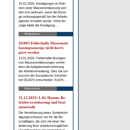
15.01.2026. Kün­di­gun­gen im Rah­
men ei­ner Mas­sen­ent­las­sung wer­
den erst wirk­sam, wenn die An­zei­
ge ord­nungs­ge­mäß bei der Ar­beits­
agen­tur er­stat­tet wur­de. Oh­ne An­
zei­ge bleibt die Kün­di­gung ...
Weiterlesen
26/003 Feh­ler­haf­te Mas­sen­ent­
las­sungs­an­zei­ge nicht kor­ri­
giert wer­den
13.01.2026. Feh­ler­haf­te An­zei­gen
von Mas­sen­ent­las­sun­gen ver­hin­
dern die Auf­ga­ben­wahr­neh­mung
der Ar­beits­ver­wal­tung. Dies hat vor
kur­zem der Eu­ro­päi­sche Ge­richts­
hof (EuGH) ent­schie­den: EuGH, ...
Weiterlesen
31.12.2025: LAG Hamm: Be­
triebs­ver­ein­ba­rung und So­zi­
al­aus­wahl
Die Ver­ein­ba­rung ei­nes Son­der­kün­
di­gungs­schut­zes nur für die Be­
schäf­tig­ten, die sich mit ei­ner Ver­
än­de­rung ih­rer ar­beits­ver­trag­li­chen