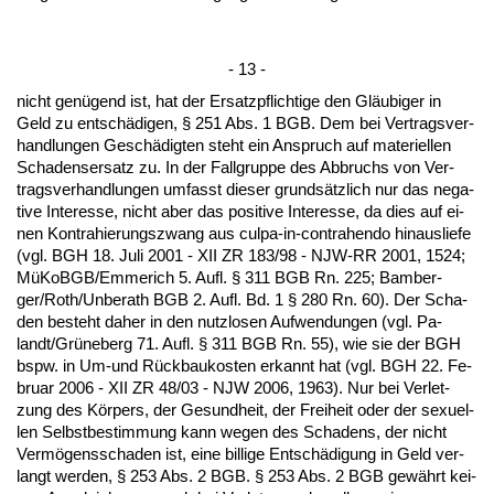
- 13 -
nicht genügend ist, hat der Er­satz­pflich­ti­ge den Gläubi­ger in
Geld zu entschädi­gen, § 251 Abs. 1 BGB. Dem bei Ver­trags­ver­
hand­lun­gen Geschädig­ten steht ein An­spruch auf ma­te­ri­el­len
Scha­dens­er­satz zu. In der Fall­grup­pe des Ab­bruchs von Ver­
trags­ver­hand­lun­gen um­fasst die­ser grundsätz­lich nur das ne­ga­
ti­ve In­ter­es­se, nicht aber das po­si­ti­ve In­ter­es­se, da dies auf ei­
nen Kon­tra­hie­rungs­zwang aus cul­pa-in-con­tra­hen­do hin­aus­lie­fe
(vgl. BGH 18. Ju­li 2001 - XII ZR 183/98 - NJW-RR 2001, 1524;
MüKoBGB/Em­me­rich 5. Aufl. § 311 BGB Rn. 225; Bam­ber­
ger/Roth/Un­berath BGB 2. Aufl. Bd. 1 § 280 Rn. 60). Der Scha­
den be­steht da­her in den nutz­lo­sen Auf­wen­dun­gen (vgl. Pa­
landt/Grüne­berg 71. Aufl. § 311 BGB Rn. 55), wie sie der BGH
bspw. in Um-und Rück­bau­kos­ten er­kannt hat (vgl. BGH 22. Fe­
bru­ar 2006 - XII ZR 48/03 - NJW 2006, 1963). Nur bei Ver­let­
zung des Körpers, der Ge­sund­heit, der Frei­heit oder der se­xu­el­
len Selbst­be­stim­mung kann we­gen des Scha­dens, der nicht
Vermögens­scha­den ist, ei­ne bil­li­ge Entschädi­gung in Geld ver­
langt wer­den, § 253 Abs. 2 BGB. § 253 Abs. 2 BGB gewährt kei­