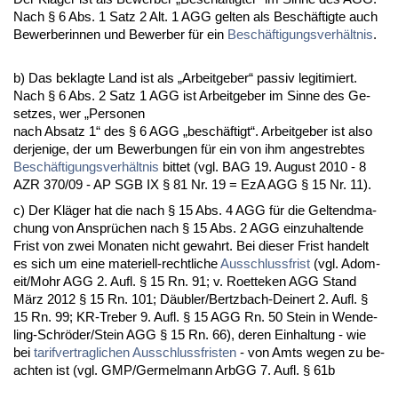
Nach § 6 Abs. 1 Satz 2 Alt. 1 AGG gel­ten als Beschäftig­te auch
Be­wer­be­rin­nen und Be­wer­ber für ein
Beschäfti­gungs­verhält­nis
.
b) Das be­klag­te Land ist als „Ar­beit­ge­ber“ pas­siv le­gi­ti­miert.
Nach § 6 Abs. 2 Satz 1 AGG ist Ar­beit­ge­ber im Sin­ne des Ge­
set­zes, wer „Per­so­nen
nach Ab­satz 1“ des § 6 AGG „beschäftigt“. Ar­beit­ge­ber ist al­so
der­je­ni­ge, der um Be­wer­bun­gen für ein von ihm an­ge­streb­tes
Beschäfti­gungs­verhält­nis
bit­tet (vgl. BAG 19. Au­gust 2010 - 8
AZR 370/09 - AP SGB IX § 81 Nr. 19 = EzA AGG § 15 Nr. 11).
c) Der Kläger hat die nach § 15 Abs. 4 AGG für die Gel­tend­ma­
chung von Ansprüchen nach § 15 Abs. 2 AGG ein­zu­hal­ten­de
Frist von zwei Mo­na­ten nicht ge­wahrt. Bei die­ser Frist han­delt
es sich um ei­ne ma­te­ri­ell-recht­li­che
Aus­schluss­frist
(vgl. Adom­
eit/Mohr AGG 2. Aufl. § 15 Rn. 91; v. Ro­et­te­ken AGG Stand
März 2012 § 15 Rn. 101; Däubler/Bertz­bach-Dei­nert 2. Aufl. §
15 Rn. 99; KR-Tre­ber 9. Aufl. § 15 AGG Rn. 50 St­ein in Wen­de­
ling-Schröder/St­ein AGG § 15 Rn. 66), de­ren Ein­hal­tung - wie
bei
ta­rif­ver­trag­li­chen
Aus­schluss­fris­ten
- von Amts we­gen zu be­
ach­ten ist (vgl. GMP/Ger­mel­mann ArbGG 7. Aufl. § 61b