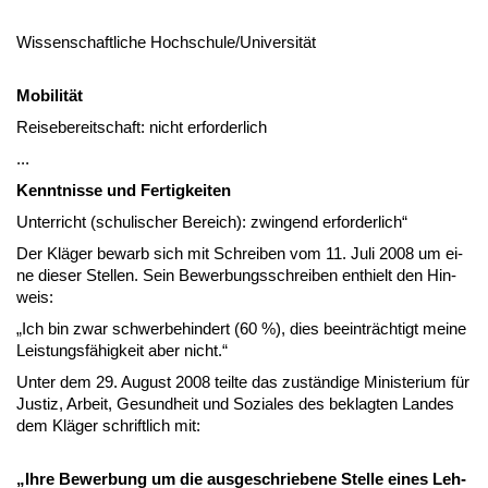
Wis­sen­schaft­li­che Hoch­schu­le/Uni­ver­sität
Mo­bi­lität
Rei­se­be­reit­schaft: nicht er­for­der­lich
...
Kennt­nis­se und Fer­tig­kei­ten
Un­ter­richt (schu­li­scher Be­reich): zwin­gend er­for­der­lich“
Der Kläger be­warb sich mit Schrei­ben vom 11. Ju­li 2008 um ei­
ne die­ser Stel­len. Sein Be­wer­bungs­schrei­ben ent­hielt den Hin­
weis:
„Ich bin zwar schwer­be­hin­dert (60 %), dies be­ein­träch­tigt mei­ne
Leis­tungsfähig­keit aber nicht.“
Un­ter dem 29. Au­gust 2008 teil­te das zuständi­ge Mi­nis­te­ri­um für
Jus­tiz, Ar­beit, Ge­sund­heit und So­zia­les des be­klag­ten Lan­des
dem Kläger schrift­lich mit:
„Ih­re Be­wer­bung um die aus­ge­schrie­be­ne Stel­le ei­nes Leh­