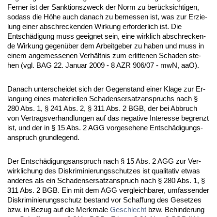
Fer­ner ist der Sank­ti­ons­zweck der Norm zu berück­sich­ti­gen,
so­dass die Höhe auch da­nach zu be­mes­sen ist, was zur Er­zie­
lung ei­ner ab­schre­cken­den Wir­kung er­for­der­lich ist. Die
Entschädi­gung muss ge­eig­net sein, ei­ne wirk­lich ab­schre­cken­
de Wir­kung ge­genüber dem Ar­beit­ge­ber zu ha­ben und muss in
ei­nem an­ge­mes­se­nen Verhält­nis zum er­lit­te­nen Scha­den ste­
hen (vgl. BAG 22. Ja­nu­ar 2009 - 8 AZR 906/07 - mwN, aaO).
Da­nach un­ter­schei­det sich der Ge­gen­stand ei­ner Kla­ge zur Er­
lan­gung ei­nes ma­te­ri­el­len Scha­dens­er­satz­an­spruchs nach §
280 Abs. 1, § 241 Abs. 2, § 311 Abs. 2 BGB, der bei Ab­bruch
von Ver­trags­ver­hand­lun­gen auf das ne­ga­ti­ve In­ter­es­se be­grenzt
ist, und der in § 15 Abs. 2 AGG vor­ge­se­he­ne Entschädi­gungs­
an­spruch grund­le­gend.
Der Entschädi­gungs­an­spruch nach § 15 Abs. 2 AGG zur Ver­
wirk­li­chung des Dis­kri­mi­nie­rungs­schut­zes ist qua­li­ta­tiv et­was
an­de­res als ein Scha­dens­er­satz­an­spruch nach § 280 Abs. 1, §
311 Abs. 2 BGB. Ein mit dem AGG ver­gleich­ba­rer, um­fas­sen­der
Dis­kri­mi­nie­rungs­schutz be­stand vor Schaf­fung des Ge­set­zes
bzw. in Be­zug auf die Merk­ma­le
Ge­schlecht
bzw. Be­hin­de­rung