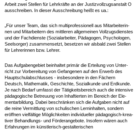
Ar­beit zwei Stel­len für Lehr­kräfte an der Jus­tiz­voll­zugs­an­stalt O
aus­schrei­ben. In die­ser Aus­schrei­bung heißt es ua.:
„Für un­ser Team, das sich mul­ti­pro­fes­sio­nell aus Mit­ar­bei­te­rin­
nen und Mit­ar­bei­tern des mitt­le­ren all­ge­mei­nen Voll­zugs­diens­tes
und der Fach­diens­te (So­zi­al­ar­bei­ter, Pädago­gen, Psy­cho­lo­gen,
Seel­sor­ger) zu­sam­men­setzt, be­set­zen wir als­bald zwei Stel­len
für Leh­re­rin­nen bzw. Leh­rer.
Das Auf­ga­ben­ge­biet be­inhal­tet primär die Er­tei­lung von Un­ter­
richt zur Vor­be­rei­tung von Ge­fan­ge­nen auf den Er­werb des
Haupt­schul­ab­schlus­ses - ins­be­son­de­re in den Fächern
Deutsch, Ma­the­ma­tik, Ge­schich­te, So­zi­al­kun­de und Erd­kun­de.
Je nach Be­darf um­fasst der Tätig­keits­be­reich auch die in­ten­si­ve
pädago­gi­sche Be­treu­ung von In­haf­tier­ten im Be­reich der Ele­
men­tar­bil­dung. Da­bei be­schränken sich die Auf­ga­ben nicht auf
die rei­ne Ver­mitt­lung von schu­li­schen Lern­in­hal­ten, son­dern
eröff­nen vielfälti­ge Möglich­kei­ten in­di­vi­du­el­ler pädago­gisch-krea­
ti­ver Be­hand­lungs- und Förder­an­ge­bo­te. In­so­fern wären auch
Er­fah­run­gen im künst­le­risch-ge­stal­te­ri­schen