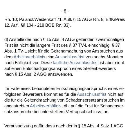
- 8 -
Rn. 10; Pa­landt/Wei­den­kaff 71. Aufl. § 15 AGG Rn. 8; ErfK/Preis
12. Aufl. §§ 194 - 218 BGB Rn. 33).
d) An­stel­le der nach § 15 Abs. 4 AGG gel­ten­den zwei­mo­na­ti­gen
Frist ist nicht die länge­re Frist des § 37 TV-L ein­schlägig. § 37
Abs. 1 TV-L sieht für die Gel­tend­ma­chung von Ansprüchen aus
dem
Ar­beits­verhält­nis
ei­ne
Aus­schluss­frist
von sechs Mo­na­ten
nach Fällig­keit vor. Die­se
ta­rif­li­che
Aus­schluss­frist
ist aber nicht
auf ei­nen Entschädi­gungs­an­spruch ei­nes Stel­len­be­wer­bers
nach § 15 Abs. 2 AGG an­zu­wen­den.
Im Fal­le ei­nes be­haup­te­ten Entschädi­gungs­an­spruchs ei­nes er­
folg­lo­sen Be­wer­bers kommt es für die
Aus­schluss­frist
nicht auf
die für die Gel­tend­ma­chung von Scha­dens­er­satz­ansprüchen im
an­ge­streb­ten
Ar­beits­verhält­nis
, dh. auf die Frist für Scha­dens­er­
satz­ansprüche bei un­ter­stell­tem Ver­trags­ab­schluss, an.
Vor­aus­set­zung dafür, dass nach der in § 15 Abs. 4 Satz 1 AGG