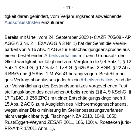
- 11 -
tig­keit dar­an ge­hin­dert, vom Verjährungs­recht ab­wei­chen­de
Aus­schluss­fris­ten
ein­zuführen.
Be­reits mit Ur­teil vom 24. Sep­tem­ber 2009 (- 8 AZR 705/08 - AP
AGG § 3 Nr. 2 = EzA AGG § 3 Nr. 1) hat der Se­nat die Ver­ein­
bar­keit von § 15 Abs. 4 AGG für Entschädi­gungs­ansprüche aus
ei­nem be­ste­hen­den
Ar­beits­verhält­nis
mit dem Grund­satz der
Gleich­wer­tig­keit bestätigt und zum Ver­gleich die § 4 Satz 1, § 12
Satz 1 KSchG, § 17 Satz 1 Tz­B­fG, § 626 Abs. 2 BGB, § 22 Abs.
4 BBiG und § 9 Abs. 1 MuSchG her­an­ge­zo­gen. Be­steht man­
gels Ver­trags­ab­schlus­ses je­doch kein
Ar­beits­verhält­nis
, sind die
zur Ver­wirk­li­chung des Be­stands­schut­zes vor­ge­se­he­nen Fest­
stel­lungs­kla­gen des deut­schen Ar­beits-rechts (§§ 4, 9 KSchG, §
17 Tz­B­fG, § 256 ZPO) mit ei­ner Entschädi­gungs­kla­ge nach §
15 Abs. 2 AGG zum Aus­gleich des Nicht­vermögens­scha­dens,
we­gen ei­ner Dis­kri­mi­nie­rung im Stel­len­be­set­zungs­ver­fah­ren
nicht ver­gleich­bar (vgl. Fi­schin­ger NZA 2010, 1048, 1050;
Rust/Eg­gert-Weyand ZESAR 2011, 186, 190; v. Ro­et­te­ken ju­ris­
PR-ArbR 1/2011 Anm. 1).