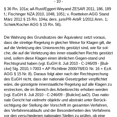
- 10 -
§ 36 Rn. 101a; aA Rust/Eg­gert-Weyand ZESAR 2011, 186, 189
f.; Fi­schin­ger NZA 2010, 1048, 1051; v. Ro­et­te­ken AGG Stand
März 2012 § 15 Rn. 104a; ders. ju­ris­PR-ArbR 1/2011 Anm. 1;
Schiek/Ko­cher AGG § 15 Rn. 56).
Die Wah­rung des Grund­sat­zes der Äqui­va­lenz setzt vor­aus,
dass die strei­ti­ge Re­ge­lung in glei­cher Wei­se für Kla­gen gilt, die
auf die Ver­let­zung des Uni­ons­rechts gestützt sind, wie für sol­
che, die auf die Ver­let­zung des in­ner-staat­li­chen Rechts gestützt
sind, so­fern die­se Kla­gen ei­nen ähn­li­chen Ge­gen-stand und
Rechts­grund ha­ben (vgl. EuGH 8. Ju­li 2010 - C-246/09 - [Buli­
cke] Slg. 2010, I-7003 = AP Richt­li­nie 2000/78/EG Nr. 16 = EzA
AGG § 15 Nr. 8). Dar­aus folgt aber nach der Recht­spre­chung
des EuGH nicht, dass der na­tio­na­le Ge­setz­ge­ber ver­pflich­tet
wäre, die güns­tigs­te in­ner­staat­li­che Re­ge­lung auf al­le Kla­gen zu
er­stre­cken, die im Be­reich des Ar­beits­rechts er­ho­ben wer­den
(vgl. EuGH 8. Ju­li 2010 - C-246/09 - [Buli­cke] aaO). Das na­tio­
na­le Ge­richt hat viel­mehr ob­jek­tiv und abs­trakt un­ter Berück­
sich­ti­gung der Stel­lung der Vor­schrift im ge­sam­ten Ver­fah­ren,
des Ver­fah­rens­ab­laufs und der Be­son­der­hei­ten des Ver­fah­rens
vor den ver­schie­de­nen na­tio­na­len Stel­len zu prüfen, ob ei­ne