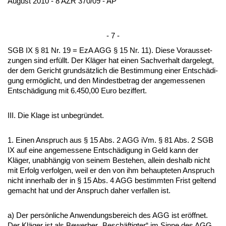
Au­gust 2010 - 8 AZR 370/09 - AP
- 7 -
SGB IX § 81 Nr. 19 = EzA AGG § 15 Nr. 11). Die­se Vor­aus­set­
zun­gen sind erfüllt. Der Kläger hat ei­nen Sach­ver­halt dar­ge­legt,
der dem Ge­richt grundsätz­lich die Be­stim­mung ei­ner Entschädi­
gung ermöglicht, und den Min­dest­be­trag der an­ge­mes­se­nen
Entschädi­gung mit 6.450,00 Eu­ro be­zif­fert.
III. Die Kla­ge ist un­be­gründet.
1. Ei­nen An­spruch aus § 15 Abs. 2 AGG iVm. § 81 Abs. 2 SGB
IX auf ei­ne an­ge­mes­se­ne Entschädi­gung in Geld kann der
Kläger, un­abhängig von sei­nem Be­ste­hen, al­lein des­halb nicht
mit Er­folg ver­fol­gen, weil er den von ihm be­haup­te­ten An­spruch
nicht in­ner­halb der in § 15 Abs. 4 AGG be­stimm­ten Frist gel­tend
ge­macht hat und der An­spruch da­her ver­fal­len ist.
a) Der persönli­che An­wen­dungs­be­reich des AGG ist eröff­net.
Der Kläger ist als Be­wer­ber „Beschäftig­ter“ im Sin­ne des AGG.