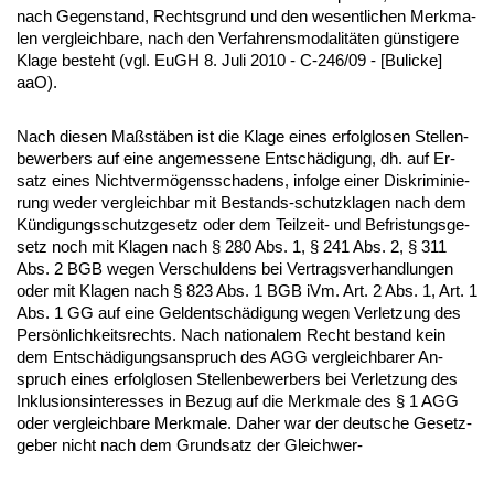
nach Ge­gen­stand, Rechts­grund und den we­sent­li­chen Merk­ma­
len ver­gleich­ba­re, nach den Ver­fah­rens­mo­da­litäten güns­ti­ge­re
Kla­ge be­steht (vgl. EuGH 8. Ju­li 2010 - C-246/09 - [Buli­cke]
aaO).
Nach die­sen Maßstäben ist die Kla­ge ei­nes er­folg­lo­sen Stel­len­
be­wer­bers auf ei­ne an­ge­mes­se­ne Entschädi­gung, dh. auf Er­
satz ei­nes Nicht­vermögens­scha­dens, in­fol­ge ei­ner Dis­kri­mi­nie­
rung we­der ver­gleich­bar mit Be­stands-schutz­kla­gen nach dem
Kündi­gungs­schutz­ge­setz oder dem Teil­zeit- und Be­fris­tungs­ge­
setz noch mit Kla­gen nach § 280 Abs. 1, § 241 Abs. 2, § 311
Abs. 2 BGB we­gen Ver­schul­dens bei Ver­trags­ver­hand­lun­gen
oder mit Kla­gen nach § 823 Abs. 1 BGB iVm. Art. 2 Abs. 1, Art. 1
Abs. 1 GG auf ei­ne Gel­dentschädi­gung we­gen Ver­let­zung des
Persönlich­keits­rechts. Nach na­tio­na­lem Recht be­stand kein
dem Entschädi­gungs­an­spruch des AGG ver­gleich­ba­rer An­
spruch ei­nes er­folg­lo­sen Stel­len­be­wer­bers bei Ver­let­zung des
In­klu­si­ons­in­ter­es­ses in Be­zug auf die Merk­ma­le des § 1 AGG
oder ver­gleich­ba­re Merk­ma­le. Da­her war der deut­sche Ge­setz­
ge­ber nicht nach dem Grund­satz der Gleich­wer-