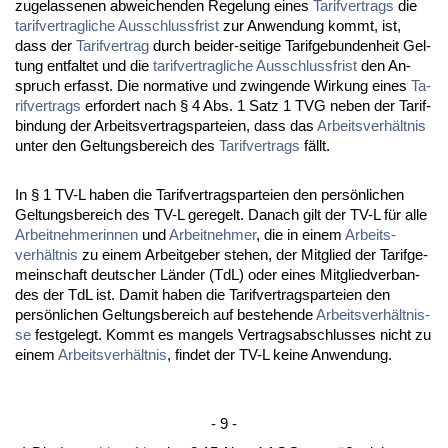
zu­ge­las­se­nen ab­wei­chen­den Re­ge­lung ei­nes
Ta­rif­ver­trags
die
ta­rif­ver­trag­li­che
Aus­schluss­frist
zur An­wen­dung kommt, ist,
dass der
Ta­rif­ver­trag
durch bei­der-sei­ti­ge Ta­rif­ge­bun­den­heit Gel­
tung ent­fal­tet und die
ta­rif­ver­trag­li­che
Aus­schluss­frist
den An­
spruch er­fasst. Die nor­ma­ti­ve und zwin­gen­de Wir­kung ei­nes
Ta­
rif­ver­trags
er­for­dert nach § 4 Abs. 1 Satz 1 TVG ne­ben der Ta­rif­
bin­dung der Ar­beits­ver­trags­par­tei­en, dass das
Ar­beits­verhält­nis
un­ter den Gel­tungs­be­reich des
Ta­rif­ver­trags
fällt.
In § 1 TV-L ha­ben die Ta­rif­ver­trags­par­tei­en den persönli­chen
Gel­tungs­be­reich des TV-L ge­re­gelt. Da­nach gilt der TV-L für al­le
Ar­beit­neh­me­rin­nen
und
Ar­beit­neh­mer
, die in ei­nem
Ar­beits­
verhält­nis
zu ei­nem Ar­beit­ge­ber ste­hen, der Mit­glied der Ta­rif­ge­
mein­schaft deut­scher Länder (TdL) oder ei­nes Mit­glied­ver­ban­
des der TdL ist. Da­mit ha­ben die Ta­rif­ver­trags­par­tei­en den
persönli­chen Gel­tungs­be­reich auf be­ste­hen­de
Ar­beits­verhält­nis­
se
fest­ge­legt. Kommt es man­gels Ver­trags­ab­schlus­ses nicht zu
ei­nem
Ar­beits­verhält­nis
, fin­det der TV-L kei­ne An­wen­dung.
- 9 -