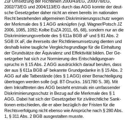
Zur Um­set­zung der Richt­li­ni­en 2000/43/EG, 2000/78/EG,
2002/73/EG und 2004/113/EG durch das AGG konn­te der deut­
sche Ge­setz­ge­ber da­her nicht an ei­nen be­reits im na­tio­na­len
Recht be­ste­hen­den all­ge­mei­nen Dis­kri­mi­nie­rungs­schutz we­gen
der Merk­ma­le des § 1 AGG an­knüpfen (vgl. Wag­ner/Potsch JZ
2006, 1085, 1092; Kol­be Eu­ZA 2011, 65, 68), son­dern nur an die
Dis­kri­mi­nie­rungs­ver­bo­te des § 611a BGB aF und § 81 Abs. 2
SGB IX aF, die ih­rer­seits der Richt­li­ni­en­um­set­zung dien­ten und
des­halb kei­ne taug­li­che Ver­gleichs­grund­la­ge für die Ein­hal­tung
der Grundsätze der Äqui­va­lenz und Ef­fek­ti­vität bil­den. Der Ge­
setz­ge­ber hat sich zur Nor­mie­rung des Entschädi­gungs­an­
spruchs in § 15 Abs. 2 AGG aus­drück­lich dar­auf be­ru­fen, dass
der aus § 611a BGB aF be­kann­te Grund­ge­dan­ke in § 15 Abs. 2
AGG auf al­le Tat­bestände (des § 1 AGG) ei­ner Be­nach­tei­li­gung
über­tra­gen wer­den sol­le (vgl. BT-Drucks. 16/1780 S. 38). Mit
dem In­kraft­tre­ten des AGG be­steht erst­mals ein um­fas­sen­der
Dis­kri­mi­nie­rungs­schutz in Be­zug auf die Merk­ma­le des § 1
AGG. Da­bei hat sich der Ge­setz­ge­ber für zi­vil­recht­li­che Sank­
tio­nen ent­schie­den, die er aber bezüglich der Fris­ten für die
Rechts­ver­fol­gung nicht eben­so wie Ansprüche nach § 280 Abs.
1, § 311 Abs. 2 BGB aus­ge­stal­ten muss­te.