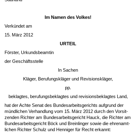
Im Na­men des Vol­kes!
Verkündet am
15. März 2012
UR­TEIL
Förs­ter, Ur­kunds­be­am­tin
der Geschäfts­stel­le
In Sa­chen
Kläger, Be­ru­fungskläger und Re­vi­si­onskläger,
pp.
be­klag­tes, be­ru­fungs­be­klag­tes und re­vi­si­ons­be­klag­tes Land,
hat der Ach­te Se­nat des Bun­des­ar­beits­ge­richts auf­grund der
münd­li­chen Ver­hand­lung vom 15. März 2012 durch den Vor­sit­
zen­den Rich­ter am Bun­des­ar­beits­ge­richt Hauck, die Rich­ter am
Bun­des­ar­beits­ge­richt Böck und Brein­lin­ger so­wie die eh­ren­amt­
li­chen Rich­ter Schulz und Hen­ni­ger für Recht er­kannt: