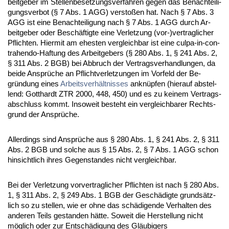
beit­ge­ber im Stel­len­be­set­zungs­ver­fah­ren ge­gen das Be­nach­tei­li­
gungs­ver­bot (§ 7 Abs. 1 AGG) ver­s­toßen hat. Nach § 7 Abs. 3
AGG ist ei­ne Be­nach­tei­li­gung nach § 7 Abs. 1 AGG durch Ar­
beit­ge­ber oder Beschäftig­te ei­ne Ver­let­zung (vor-)ver­trag­li­cher
Pflich­ten. Hier­mit am ehes­ten ver­gleich­bar ist ei­ne cul­pa-in-con­
tra­hen­do-Haf­tung des Ar­beit­ge­bers (§ 280 Abs. 1, § 241 Abs. 2,
§ 311 Abs. 2 BGB) bei Ab­bruch der Ver­trags­ver­hand­lun­gen, da
bei­de Ansprüche an Pflicht­ver­let­zun­gen im Vor­feld der Be­
gründung ei­nes
Ar­beits­verhält­nis­ses
an­knüpfen (hier­auf ab­stel­
lend: Gott­hardt ZTR 2000, 448, 450) und es zu kei­nem Ver­trags­
ab­schluss kommt. In­so­weit be­steht ein ver­gleich­ba­rer Rechts­
grund der Ansprüche.
Al­ler­dings sind Ansprüche aus § 280 Abs. 1, § 241 Abs. 2, § 311
Abs. 2 BGB und sol­che aus § 15 Abs. 2, § 7 Abs. 1 AGG schon
hin­sicht­lich ih­res Ge­gen­stan­des nicht ver­gleich­bar.
Bei der Ver­let­zung vor­ver­trag­li­cher Pflich­ten ist nach § 280 Abs.
1, § 311 Abs. 2, § 249 Abs. 1 BGB der Geschädig­te grundsätz­
lich so zu stel­len, wie er oh­ne das schädi­gen­de Ver­hal­ten des
an­de­ren Teils ge­stan­den hätte. So­weit die Her­stel­lung nicht
möglich oder zur Entschädi­gung des Gläubi­gers