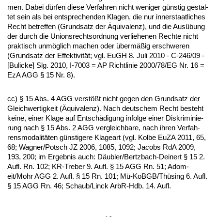
men. Da­bei dürfen die­se Ver­fah­ren nicht we­ni­ger güns­tig ge­stal­
tet sein als bei ent­spre­chen­den Kla­gen, die nur in­ner­staat­li­ches
Recht be­tref­fen (Grund­satz der Äqui­va­lenz), und die Ausübung
der durch die Uni­ons­rechts­ord­nung ver­lie­he­nen Rech­te nicht
prak­tisch unmöglich ma­chen oder übermäßig er­schwe­ren
(Grund­satz der Ef­fek­ti­vität; vgl. EuGH 8. Ju­li 2010 - C-246/09 -
[Buli­cke] Slg. 2010, I-7003 = AP Richt­li­nie 2000/78/EG Nr. 16 =
EzA AGG § 15 Nr. 8).
cc) § 15 Abs. 4 AGG verstößt nicht ge­gen den Grund­satz der
Gleich­wer­tig­keit (Äqui­va­lenz). Nach deut­schem Recht be­steht
kei­ne, ei­ner Kla­ge auf Entschädi­gung in­fol­ge ei­ner Dis­kri­mi­nie­
rung nach § 15 Abs. 2 AGG ver­gleich­ba­re, nach ih­ren Ver­fah­
rens­mo­da­litäten güns­ti­ge­re Kla­ge­art (vgl. Kol­be Eu­ZA 2011, 65,
68; Wag­ner/Potsch JZ 2006, 1085, 1092; Ja­cobs RdA 2009,
193, 200; im Er­geb­nis auch: Däubler/Bertz­bach-Dei­nert § 15 2.
Aufl. Rn. 102; KR-Tre­ber 9. Aufl. § 15 AGG Rn. 51; Adom­
eit/Mohr AGG 2. Aufl. § 15 Rn. 101; Mü-KoBGB/Thüsing 6. Aufl.
§ 15 AGG Rn. 46; Schaub/Linck ArbR-Hdb. 14. Aufl.