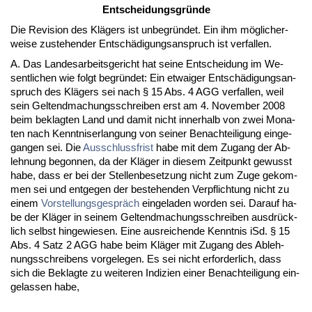
Ent­schei­dungs­gründe
Die Re­vi­si­on des Klägers ist un­be­gründet. Ein ihm mögli­cher­
wei­se zu­ste­hen­der Entschädi­gungs­an­spruch ist ver­fal­len.
A. Das Lan­des­ar­beits­ge­richt hat sei­ne Ent­schei­dung im We­
sent­li­chen wie folgt be­gründet: Ein et­wai­ger Entschädi­gungs­an­
spruch des Klägers sei nach § 15 Abs. 4 AGG ver­fal­len, weil
sein Gel­tend­ma­chungs­schrei­ben erst am 4. No­vem­ber 2008
beim be­klag­ten Land und da­mit nicht in­ner­halb von zwei Mo­na­
ten nach Kennt­nis­er­lan­gung von sei­ner Be­nach­tei­li­gung ein­ge­
gan­gen sei. Die
Aus­schluss­frist
ha­be mit dem Zu­gang der Ab­
leh­nung be­gon­nen, da der Kläger in die­sem Zeit­punkt ge­wusst
ha­be, dass er bei der Stel­len­be­set­zung nicht zum Zu­ge ge­kom­
men sei und ent­ge­gen der be­ste­hen­den Ver­pflich­tung nicht zu
ei­nem
Vor­stel­lungs­gespräch
ein­ge­la­den wor­den sei. Dar­auf ha­
be der Kläger in sei­nem Gel­tend­ma­chungs­schrei­ben aus­drück­
lich selbst hin­ge­wie­sen. Ei­ne aus­rei­chen­de Kennt­nis iSd. § 15
Abs. 4 Satz 2 AGG ha­be beim Kläger mit Zu­gang des Ab­leh­
nungs­schrei­bens vor­ge­le­gen. Es sei nicht er­for­der­lich, dass
sich die Be­klag­te zu wei­te­ren In­di­zi­en ei­ner Be­nach­tei­li­gung ein­
ge­las­sen ha­be,