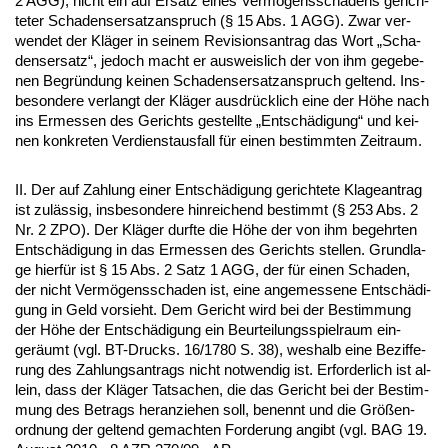
2 AGG), nicht ein auf Er­satz ei­nes Vermögens­scha­dens ge­rich­
te­ter Scha­dens­er­satz­an­spruch (§ 15 Abs. 1 AGG). Zwar ver­
wen­det der Kläger in sei­nem Re­vi­si­ons­an­trag das Wort „Scha­
dens­er­satz“, je­doch macht er aus­weis­lich der von ihm ge­ge­be­
nen Be­gründung kei­nen Scha­dens­er­satz­an­spruch gel­tend. Ins­
be­son­de­re ver­langt der Kläger aus­drück­lich ei­ne der Höhe nach
ins Er­mes­sen des Ge­richts ge­stell­te „Entschädi­gung“ und kei­
nen kon­kre­ten Ver­dienst­aus­fall für ei­nen be­stimm­ten Zeit­raum.
II. Der auf Zah­lung ei­ner Entschädi­gung ge­rich­te­te Kla­ge­an­trag
ist zulässig, ins­be­son­de­re hin­rei­chend be­stimmt (§ 253 Abs. 2
Nr. 2 ZPO). Der Kläger durf­te die Höhe der von ihm be­gehr­ten
Entschädi­gung in das Er­mes­sen des Ge­richts stel­len. Grund­la­
ge hierfür ist § 15 Abs. 2 Satz 1 AGG, der für ei­nen Scha­den,
der nicht Vermögens­scha­den ist, ei­ne an­ge­mes­se­ne Entschädi­
gung in Geld vor­sieht. Dem Ge­richt wird bei der Be­stim­mung
der Höhe der Entschädi­gung ein Be­ur­tei­lungs­spiel­raum ein­
geräumt (vgl. BT-Drucks. 16/1780 S. 38), wes­halb ei­ne Be­zif­fe­
rung des Zah­lungs­an­trags nicht not­wen­dig ist. Er­for­der­lich ist al­
lein, dass der Kläger Tat­sa­chen, die das Ge­richt bei der Be­stim­
mung des Be­trags her­an­zie­hen soll, be­nennt und die Größen­
ord­nung der gel­tend ge­mach­ten For­de­rung an­gibt (vgl. BAG 19.