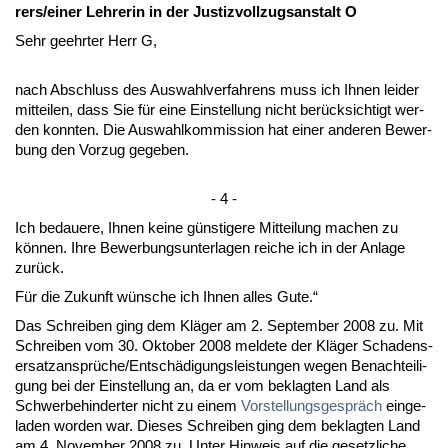
rers/ei­ner Leh­re­rin in der Jus­tiz­voll­zugs­an­stalt O
Sehr ge­ehr­ter Herr G,
nach Ab­schluss des Aus­wahl­ver­fah­rens muss ich Ih­nen lei­der
mit­tei­len, dass Sie für ei­ne Ein­stel­lung nicht berück­sich­tigt wer­
den konn­ten. Die Aus­wahl­kom­mis­si­on hat ei­ner an­de­ren Be­wer­
bung den Vor­zug ge­ge­ben.
- 4 -
Ich be­daue­re, Ih­nen kei­ne güns­ti­ge­re Mit­tei­lung ma­chen zu
können. Ih­re Be­wer­bungs­un­ter­la­gen rei­che ich in der An­la­ge
zurück.
Für die Zu­kunft wünsche ich Ih­nen al­les Gu­te.“
Das Schrei­ben ging dem Kläger am 2. Sep­tem­ber 2008 zu. Mit
Schrei­ben vom 30. Ok­to­ber 2008 mel­de­te der Kläger Scha­dens­
er­satz­ansprüche/Entschädi­gungs­leis­tun­gen we­gen Be­nach­tei­li­
gung bei der Ein­stel­lung an, da er vom be­klag­ten Land als
Schwer­be­hin­der­ter nicht zu ei­nem
Vor­stel­lungs­gespräch
ein­ge­
la­den wor­den war. Die­ses Schrei­ben ging dem be­klag­ten Land
am 4. No­vem­ber 2008 zu. Un­ter Hin­weis auf die ge­setz­li­che