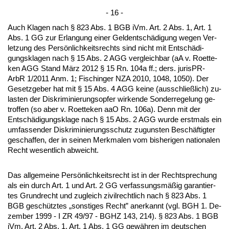
- 16 -
Auch Kla­gen nach § 823 Abs. 1 BGB iVm. Art. 2 Abs. 1, Art. 1
Abs. 1 GG zur Er­lan­gung ei­ner Gel­dentschädi­gung we­gen Ver­
let­zung des Persönlich­keits­rechts sind nicht mit Entschädi­
gungs­kla­gen nach § 15 Abs. 2 AGG ver­gleich­bar (aA v. Ro­et­te­
ken AGG Stand März 2012 § 15 Rn. 104a ff.; ders. ju­ris­PR-
ArbR 1/2011 Anm. 1; Fi­schin­ger NZA 2010, 1048, 1050). Der
Ge­setz­ge­ber hat mit § 15 Abs. 4 AGG kei­ne (aus­sch­ließlich) zu­
las­ten der Dis­kri­mi­nie­rungs­op­fer wir­ken­de Son­der­re­ge­lung ge­
trof­fen (so aber v. Ro­et­te­ken aaO Rn. 106a). Denn mit der
Entschädi­gungs­kla­ge nach § 15 Abs. 2 AGG wur­de erst­mals ein
um­fas­sen­der Dis­kri­mi­nie­rungs­schutz zu­guns­ten Beschäftig­ter
ge­schaf­fen, der in sei­nen Merk­ma­len vom bis­he­ri­gen na­tio­na­len
Recht we­sent­lich ab­weicht.
Das all­ge­mei­ne Persönlich­keits­recht ist in der Recht­spre­chung
als ein durch Art. 1 und Art. 2 GG ver­fas­sungsmäßig ga­ran­tier­
tes Grund­recht und zu­gleich zi­vil­recht­lich nach § 823 Abs. 1
BGB geschütz­tes „sons­ti­ges Recht” an­er­kannt (vgl. BGH 1. De­
zem­ber 1999 - I ZR 49/97 - BGHZ 143, 214). § 823 Abs. 1 BGB
iVm. Art. 2 Abs. 1, Art. 1 Abs. 1 GG gewähren im deut­schen