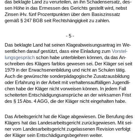
das be­klag­te Land zu ver­ur­tei­len, an ihn Scha­dens­er­satz, des­
sen Höhe in das Er­mes­sen des Ge­richts ge­stellt wird, nebst
Zin­sen iHv. fünf Pro­zent­punk­ten über dem Ba­sis­zins­satz
gemäß § 247 BGB seit Rechtshängig­keit zu zah­len.
- 5 -
Das be­klag­te Land hat sei­nen Kla­ge­ab­wei­sungs­an­trag im We­
sent­li­chen dar­auf gestützt, dass ei­ne Ein­la­dung zum
Vor­stel­
lungs­gespräch
schon ha­be un­ter­blei­ben können, da das An­
schrei­ben des Klägers farb­los ge­we­sen sei. Der Kläger sei seit
1979 in der Er­wach­se­nen­bil­dung und nicht an Schu­len tätig.
Auch die gewünsch­te son­derpädago­gi­sche Zu­satz­aus­bil­dung
oder Er­fah­rung in der Ar­beit mit ver­hal­tens­auffälli­gen Ju­gend­li­
chen ha­be der Kläger nicht vor­wei­sen können. In je­dem Fall
schei­ter­ten Entschädi­gungs­ansprüche an der wirk­sa­men Frist
des § 15 Abs. 4 AGG, die der Kläger nicht ein­ge­hal­ten ha­be.
Das Ar­beits­ge­richt hat die Kla­ge ab­ge­wie­sen. Die Be­ru­fung des
Klägers hat das Lan­des­ar­beits­ge­richt zurück­ge­wie­sen. Mit sei­
ner vom Lan­des­ar­beits­ge­richt zu­ge­las­se­nen Re­vi­si­on ver­folgt
der Kläger sein Entschädi­gungs­be­geh­ren wei­ter.