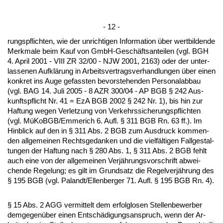
- 12 -
rungs­pflich­ten, wie der un­rich­ti­gen In­for­ma­ti­on über wert­bil­den­de
Merk­ma­le beim Kauf von GmbH-Geschäfts­an­tei­len (vgl. BGH
4. April 2001 - VIII ZR 32/00 - NJW 2001, 2163) oder der un­ter­
las­se­nen Aufklärung in Ar­beits­ver­trags­ver­hand­lun­gen über ei­nen
kon­kret ins Au­ge ge­fass­ten be­vor­ste­hen­den Per­so­nal­ab­bau
(vgl. BAG 14. Ju­li 2005 - 8 AZR 300/04 - AP BGB § 242 Aus­
kunfts­pflicht Nr. 41 = EzA BGB 2002 § 242 Nr. 1), bis hin zur
Haf­tung we­gen Ver­let­zung von Ver­kehrs­si­che­rungs­pflich­ten
(vgl. MüKoBGB/Em­me­rich 6. Aufl. § 311 BGB Rn. 63 ff.). Im
Hin­blick auf den in § 311 Abs. 2 BGB zum Aus­druck kom­men­
den all­ge­mei­nen Rechts­ge­dan­ken und die vielfälti­gen Fall­ge­stal­
tun­gen der Haf­tung nach § 280 Abs. 1, § 311 Abs. 2 BGB fehlt
auch ei­ne von der all­ge­mei­nen Verjährungs­vor­schrift ab­wei­
chen­de Re­ge­lung; es gilt im Grund­satz die Re­gel­verjährung des
§ 195 BGB (vgl. Pa­landt/El­len­ber­ger 71. Aufl. § 195 BGB Rn. 4).
§ 15 Abs. 2 AGG ver­mit­telt dem er­folg­lo­sen Stel­len­be­wer­ber
dem­ge­genüber ei­nen Entschädi­gungs­an­spruch, wenn der Ar­