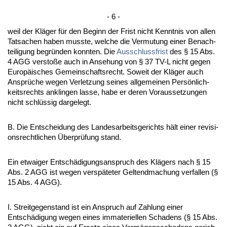
- 6 -
weil der Kläger für den Be­ginn der Frist nicht Kennt­nis von al­len
Tat­sa­chen ha­ben muss­te, wel­che die Ver­mu­tung ei­ner Be­nach­
tei­li­gung be­gründen konn­ten. Die
Aus­schluss­frist
des § 15 Abs.
4 AGG ver­s­toße auch in An­se­hung von § 37 TV-L nicht ge­gen
Eu­ropäisches Ge­mein­schafts­recht. So­weit der Kläger auch
Ansprüche we­gen Ver­let­zung sei­nes all­ge­mei­nen Persönlich­
keits­rechts an­klin­gen las­se, ha­be er de­ren Vor­aus­set­zun­gen
nicht schlüssig dar­ge­legt.
B. Die Ent­schei­dung des Lan­des­ar­beits­ge­richts hält ei­ner re­vi­si­
ons­recht­li­chen Über­prüfung stand.
Ein et­wai­ger Entschädi­gungs­an­spruch des Klägers nach § 15
Abs. 2 AGG ist we­gen ver­späte­ter Gel­tend­ma­chung ver­fal­len (§
15 Abs. 4 AGG).
I. Streit­ge­gen­stand ist ein An­spruch auf Zah­lung ei­ner
Entschädi­gung we­gen ei­nes im­ma­te­ri­el­len Scha­dens (§ 15 Abs.