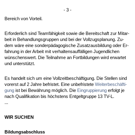
- 3 -
Be­reich von Vor­teil.
Er­for­der­lich sind Teamfähig­keit so­wie die Be­reit­schaft zur Mit­ar­
beit in Be­hand­lungs­grup­pen und bei der Voll­zugs­pla­nung. Zu­
dem wäre ei­ne son­derpädago­gi­sche Zu­satz­aus­bil­dung oder Er­
fah­rung in der Ar­beit mit ver­hal­tens­auffälli­gen Ju­gend­li­chen
wünschens­wert. Die Teil­nah­me an Fort­bil­dun­gen wird er­war­tet
und un­terstützt.
Es han­delt sich um ei­ne Voll­zeit­beschäfti­gung. Die Stel­len sind
vor­erst auf 2 Jah­re be­fris­tet. Ei­ne un­be­fris­te­te
Wei­ter­beschäfti­
gung
ist bei Bewährung möglich. Die
Ein­grup­pie­rung
er­folgt je
nach Qua­li­fi­ka­ti­on bis höchs­tens Ent­gelt­grup­pe 13 TV-L.
...
WIR SU­CHEN
Bil­dungs­ab­schluss