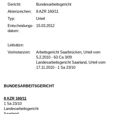
Gericht:
Bundesarbeitsgericht
Akten­zeichen:
8 AZR 160/11
Typ:
Urteil
Ent­scheid­ungs­
15.03.2012
datum:
Leit­sätze:
Vor­ins­tan­zen:
Arbeitsgericht Saarbrücken, Urteil vom
5.2.2010 - 63 Ca 3/09
Landesarbeitsgericht Saarland, Urteil vom
17.11.2010 - 1 Sa 23/10
BUN­DES­AR­BEITS­GERICHT
8 AZR 160/11
1 Sa 23/10
Lan­des­ar­beits­ge­richt
Saar­land