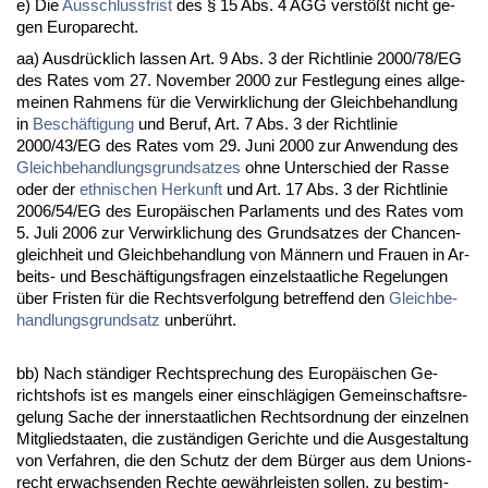
e) Die
Aus­schluss­frist
des § 15 Abs. 4 AGG verstößt nicht ge­
gen Eu­ro­pa­recht.
aa) Aus­drück­lich las­sen Art. 9 Abs. 3 der Richt­li­nie 2000/78/EG
des Ra­tes vom 27. No­vem­ber 2000 zur Fest­le­gung ei­nes all­ge­
mei­nen Rah­mens für die Ver­wirk­li­chung der Gleich­be­hand­lung
in
Beschäfti­gung
und Be­ruf, Art. 7 Abs. 3 der Richt­li­nie
2000/43/EG des Ra­tes vom 29. Ju­ni 2000 zur An­wen­dung des
Gleich­be­hand­lungs­grund­sat­zes
oh­ne Un­ter­schied der Ras­se
oder der
eth­ni­schen Her­kunft
und Art. 17 Abs. 3 der Richt­li­nie
2006/54/EG des Eu­ropäischen Par­la­ments und des Ra­tes vom
5. Ju­li 2006 zur Ver­wirk­li­chung des Grund­sat­zes der Chan­cen­
gleich­heit und Gleich­be­hand­lung von Männern und Frau­en in Ar­
beits- und Beschäfti­gungs­fra­gen ein­zel­staat­li­che Re­ge­lun­gen
über Fris­ten für die Rechts­ver­fol­gung be­tref­fend den
Gleich­be­
hand­lungs­grund­satz
un­berührt.
bb) Nach ständi­ger Recht­spre­chung des Eu­ropäischen Ge­
richts­hofs ist es man­gels ei­ner ein­schlägi­gen Ge­mein­schafts­re­
ge­lung Sa­che der in­ner­staat­li­chen Rechts­ord­nung der ein­zel­nen
Mit­glied­staa­ten, die zuständi­gen Ge­rich­te und die Aus­ge­stal­tung
von Ver­fah­ren, die den Schutz der dem Bürger aus dem Uni­ons­
recht er­wach­sen­den Rech­te gewähr­leis­ten sol­len, zu be­stim­