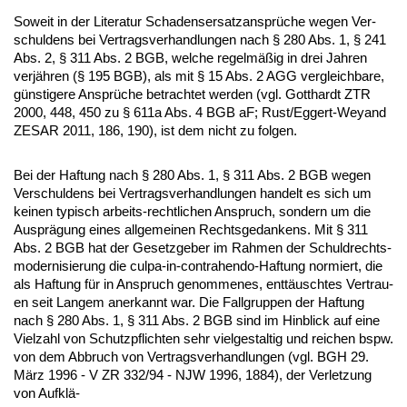
So­weit in der Li­te­ra­tur Scha­dens­er­satz­ansprüche we­gen Ver­
schul­dens bei Ver­trags­ver­hand­lun­gen nach § 280 Abs. 1, § 241
Abs. 2, § 311 Abs. 2 BGB, wel­che re­gelmäßig in drei Jah­ren
verjähren (§ 195 BGB), als mit § 15 Abs. 2 AGG ver­gleich­ba­re,
güns­ti­ge­re Ansprüche be­trach­tet wer­den (vgl. Gott­hardt ZTR
2000, 448, 450 zu § 611a Abs. 4 BGB aF; Rust/Eg­gert-Weyand
ZESAR 2011, 186, 190), ist dem nicht zu fol­gen.
Bei der Haf­tung nach § 280 Abs. 1, § 311 Abs. 2 BGB we­gen
Ver­schul­dens bei Ver­trags­ver­hand­lun­gen han­delt es sich um
kei­nen ty­pisch ar­beits-recht­li­chen An­spruch, son­dern um die
Aus­prägung ei­nes all­ge­mei­nen Rechts­ge­dan­kens. Mit § 311
Abs. 2 BGB hat der Ge­setz­ge­ber im Rah­men der Schuld­rechts­
mo­der­ni­sie­rung die cul­pa-in-con­tra­hen­do-Haf­tung nor­miert, die
als Haf­tung für in An­spruch ge­nom­me­nes, enttäusch­tes Ver­trau­
en seit Lan­gem an­er­kannt war. Die Fall­grup­pen der Haf­tung
nach § 280 Abs. 1, § 311 Abs. 2 BGB sind im Hin­blick auf ei­ne
Viel­zahl von Schutz­pflich­ten sehr viel­ge­stal­tig und rei­chen bspw.
von dem Ab­bruch von Ver­trags­ver­hand­lun­gen (vgl. BGH 29.
März 1996 - V ZR 332/94 - NJW 1996, 1884), der Ver­let­zung
von Aufklä-