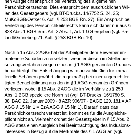
nen Aus­gleichs­an­spruch bei Ver­let­zung des all­ge­mei­nen
Persönlich­keits­rechts. Dies ent­spricht dem aus­drück­li­chen Wil­
len des Ge­setz­ge­bers (vgl. BT-Drucks. 14/7752 S. 24, 25;
MüKoBGB/Oet­ker 6. Aufl. § 253 BGB Rn. 27). Ein An­spruch bei
Ver­let­zung des Persönlich­keits­rechts kann sich da­her nur aus §
823 Abs. 1 BGB iVm. Art. 2 Abs. 1, Art. 1 GG er­ge­ben (vgl. Pa­
landt/Grüne­berg 71. Aufl. § 253 BGB Rn. 10).
Nach § 15 Abs. 2 AGG hat der Ar­beit­ge­ber dem Be­wer­ber im­
ma­te­ri­el­le Schäden zu er­setz­ten, wenn er die­sen im Stel­len­be­
set­zungs­ver­fah­ren we­gen ei­nes in § 1 AGG ge­nann­ten Grun­des
be­nach­tei­ligt. Die Entschädi­gung wird aus­sch­ließlich für im­ma­
te­ri­el­le Schäden gewährt, die re­gelmäßig bei ei­ner un­ge­recht­fer­
tig­ten Be­nach­tei­li­gung aus den in § 1 AGG ge­nann­ten Gründen
vor­lie­gen, wo­bei § 15 Abs. 2 AGG die im Verhält­nis zu § 253
Abs. 1 BGB spe­zi­el­le­re Norm ist (vgl. BT-Drucks. 16/1780 S.
38; BAG 22. Ja­nu­ar 2009 - 8 AZR 906/07 - BA­GE 129, 181 = AP
AGG § 15 Nr. 1 = EzA AGG § 15 Nr. 1). Dar­auf, dass das
Persönlich­keits­recht ver­letzt ist, kommt es für die Aus­gleichs­
pflicht nicht an. Viel­mehr ord­net der Ge­setz­ge­ber in § 15 Abs. 2
AGG stets ei­nen Aus­gleich bei Be­ein­träch­ti­gung des In­klu­si­ons­
in­ter­es­ses in Be­zug auf die Merk­ma­le des § 1 AGG an (vgl.