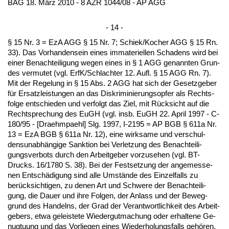
BAG 18. März 2010 - 8 AZR 1044/08 - AP AGG
- 14 -
§ 15 Nr. 3 = EzA AGG § 15 Nr. 7; Schiek/Ko­cher AGG § 15 Rn.
33). Das Vor­han­den­sein ei­nes im­ma­te­ri­el­len Scha­dens wird bei
ei­ner Be­nach­tei­li­gung we­gen ei­nes in § 1 AGG ge­nann­ten Grun­
des ver­mu­tet (vgl. ErfK/Schlach­ter 12. Aufl. § 15 AGG Rn. 7).
Mit der Re­ge­lung in § 15 Abs. 2 AGG hat sich der Ge­setz­ge­ber
für Er­satz­leis­tun­gen an das Dis­kri­mi­nie­rungs­op­fer als Rechts­
fol­ge ent­schie­den und ver­folgt das Ziel, mit Rück­sicht auf die
Recht­spre­chung des EuGH (vgl. insb. EuGH 22. April 1997 - C-
180/95 - [Draehm­pa­ehl] Slg. 1997, I-2195 = AP BGB § 611a Nr.
13 = EzA BGB § 611a Nr. 12), ei­ne wirk­sa­me und ver­schul­
dens­un­abhängi­ge Sank­ti­on bei Ver­let­zung des Be­nach­tei­li­
gungs­ver­bots durch den Ar­beit­ge­ber vor­zu­se­hen (vgl. BT-
Drucks. 16/1780 S. 38). Bei der Fest­set­zung der an­ge­mes­se­
nen Entschädi­gung sind al­le Umstände des Ein­zel­falls zu
berück­sich­ti­gen, zu de­nen Art und Schwe­re der Be­nach­tei­li­
gung, die Dau­er und ih­re Fol­gen, der An­lass und der Be­weg­
grund des Han­delns, der Grad der Ver­ant­wort­lich­keit des Ar­beit­
ge­bers, et­wa ge­leis­te­te Wie­der­gut­ma­chung oder er­hal­te­ne Ge­
nug­tu­ung und das Vor­lie­gen ei­nes Wie­der­ho­lungs­falls gehören.