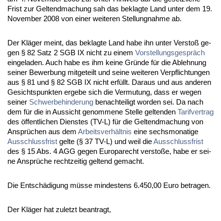
Frist zur Gel­tend­ma­chung sah das be­klag­te Land un­ter dem 19.
No­vem­ber 2008 von ei­ner wei­te­ren Stel­lung­nah­me ab.
Der Kläger meint, das be­klag­te Land ha­be ihn un­ter Ver­s­toß ge­
gen § 82 Satz 2 SGB IX nicht zu ei­nem
Vor­stel­lungs­gespräch
ein­ge­la­den. Auch ha­be es ihm kei­ne Gründe für die Ab­leh­nung
sei­ner Be­wer­bung mit­ge­teilt und sei­ne wei­te­ren Ver­pflich­tun­gen
aus § 81 und § 82 SGB IX nicht erfüllt. Dar­aus und aus an­de­ren
Ge­sichts­punk­ten er­ge­be sich die Ver­mu­tung, dass er we­gen
sei­ner
Schwer­be­hin­de­rung
be­nach­tei­ligt wor­den sei. Da nach
dem für die in Aus­sicht ge­nom­me­ne Stel­le gel­ten­den
Ta­rif­ver­trag
des öffent­li­chen Diens­tes (TV-L) für die Gel­tend­ma­chung von
Ansprüchen aus dem
Ar­beits­verhält­nis
ei­ne sechs­mo­na­ti­ge
Aus­schluss­frist
gel­te (§ 37 TV-L) und weil die
Aus­schluss­frist
des § 15 Abs. 4 AGG ge­gen Eu­ro­pa­recht ver­s­toße, ha­be er sei­
ne Ansprüche recht­zei­tig gel­tend ge­macht.
Die Entschädi­gung müsse min­des­tens 6.450,00 Eu­ro be­tra­gen.
Der Kläger hat zu­letzt be­an­tragt,