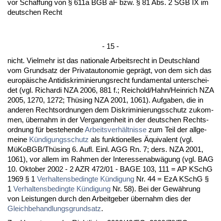
vor Schaf­fung von § 611a BGB aF bzw. § 81 Abs. 2 SGB IX im
deut­schen Recht
- 15 -
nicht. Viel­mehr ist das na­tio­na­le Ar­beits­recht in Deutsch­land
vom Grund­satz der Pri­vat­au­to­no­mie ge­prägt, von dem sich das
eu­ropäische An­ti­dis­kri­mi­nie­rungs­recht fun­da­men­tal un­ter­schei­
det (vgl. Ri­char­di NZA 2006, 881 f.; Reichold/Hahn/Hein­rich NZA
2005, 1270, 1272; Thüsing NZA 2001, 1061). Auf­ga­ben, die in
an­de­ren Rechts­ord­nun­gen dem Dis­kri­mi­nie­rungs­schutz zu­kom­
men, über­nahm in der Ver­gan­gen­heit in der deut­schen Rechts­
ord­nung für be­ste­hen­de
Ar­beits­verhält­nis­se
zum Teil der all­ge­
mei­ne
Kündi­gungs­schutz
als funk­tio­nel­les Äqui­va­lent (vgl.
MüKoBGB/Thüsing 6. Aufl. Einl. AGG Rn. 7; ders. NZA 2001,
1061), vor al­lem im Rah­men der In­ter­es­sen­abwägung (vgl. BAG
10. Ok­to­ber 2002 - 2 AZR 472/01 - BA­GE 103, 111 = AP KSchG
1969 § 1
Ver­hal­tens­be­ding­te Kündi­gung
Nr. 44 = EzA KSchG §
1
Ver­hal­tens­be­ding­te Kündi­gung
Nr. 58). Bei der Gewährung
von Leis­tun­gen durch den Ar­beit­ge­ber über­nahm dies der
Gleich­be­hand­lungs­grund­satz
.