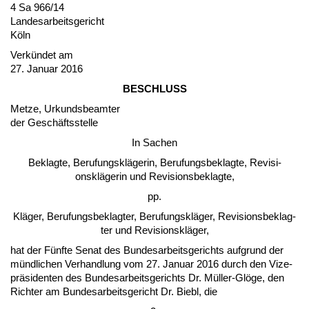
4 Sa 966/14
Lan­des­ar­beits­ge­richt
Köln
Verkündet am
27. Ja­nu­ar 2016
BESCHLUSS
Met­ze, Ur­kunds­be­am­ter
der Geschäfts­stel­le
In Sa­chen
Be­klag­te, Be­ru­fungskläge­rin, Be­ru­fungs­be­klag­te, Re­vi­si­
onskläge­rin und Re­vi­si­ons­be­klag­te,
pp.
Kläger, Be­ru­fungs­be­klag­ter, Be­ru­fungskläger, Re­vi­si­ons­be­klag­
ter und Re­vi­si­onskläger,
hat der Fünf­te Se­nat des Bun­des­ar­beits­ge­richts auf­grund der
münd­li­chen Ver­hand­lung vom 27. Ja­nu­ar 2016 durch den Vi­ze­
präsi­den­ten des Bun­des­ar­beits­ge­richts Dr. Müller-Glöge, den
Rich­ter am Bun­des­ar­beits­ge­richt Dr. Biebl, die