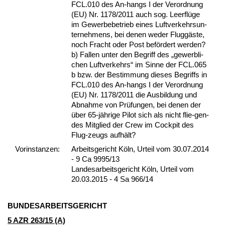
FCL.010 des An-hangs I der Ver­ord­nung
(EU) Nr. 1178/2011 auch sog. Leerflüge
im Ge­wer­be­be­trieb ei­nes Luft­ver­kehrs­un­
ter­neh­mens, bei de­nen we­der Fluggäste,
noch Fracht oder Post befördert wer­den?
b) Fal­len un­ter den Be­griff des „ge­werb­li­
chen Luft­ver­kehrs“ im Sin­ne der FCL.065
b bzw. der Be­stim­mung die­ses Be­griffs in
FCL.010 des An-hangs I der Ver­ord­nung
(EU) Nr. 1178/2011 die Aus­bil­dung und
Ab­nah­me von Prüfun­gen, bei de­nen der
über 65-jähri­ge Pi­lot sich als nicht flie-gen­
des Mit­glied der Crew im Cock­pit des
Flug-zeugs aufhält?
Vor­ins­tan­zen:
Arbeitsgericht Köln, Urteil vom 30.07.2014
- 9 Ca 9995/13
Landesarbeitsgericht Köln, Urteil vom
20.03.2015 - 4 Sa 966/14
BUN­DES­AR­BEITS­GERICHT
5 AZR 263/15 (A)