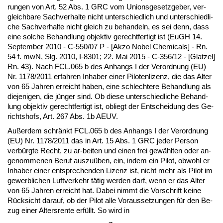
run­gen von Art. 52 Abs. 1 GRC vom Uni­ons­ge­setz­ge­ber, ver­
gleich­ba­re Sach­ver­hal­te nicht un­ter­schied­lich und un­ter­schied­li­
che Sach­ver­hal­te nicht gleich zu be­han­deln, es sei denn, dass
ei­ne sol­che Be­hand­lung ob­jek­tiv ge­recht­fer­tigt ist (EuGH 14.
Sep­tem­ber 2010 - C-550/07 P - [Ak­zo No­bel Che­mi­cals] - Rn.
54 f. mwN, Slg. 2010, I-8301; 22. Mai 2015 - C-356/12 - [Glat­zel]
Rn. 43). Nach FCL.065 b des An­hangs I der Ver­ord­nung (EU)
Nr. 1178/2011 er­fah­ren In­ha­ber ei­ner Pi­lo­ten­li­zenz, die das Al­ter
von 65 Jah­ren er­reicht ha­ben, ei­ne schlech­te­re Be­hand­lung als
die­je­ni­gen, die jünger sind. Ob die­se un­ter­schied­li­che Be­hand­
lung ob­jek­tiv ge­recht­fer­tigt ist, ob­liegt der Ent­schei­dung des Ge­
richts­hofs, Art. 267 Abs. 1b AEUV.
Außer­dem schränkt FCL.065 b des An­hangs I der Ver­ord­nung
(EU) Nr. 1178/2011 das in Art. 15 Abs. 1 GRC je­der Per­son
verbürg­te Recht, zu ar-bei­ten und ei­nen frei gewähl­ten oder an­
ge­nom­me­nen Be­ruf aus­zuüben, ein, in­dem ein Pi­lot, ob­wohl er
In­ha­ber ei­ner ent­spre­chen­den Li­zenz ist, nicht mehr als Pi­lot im
ge­werb­li­chen Luft­ver­kehr tätig wer­den darf, wenn er das Al­ter
von 65 Jah­ren er­reicht hat. Da­bei nimmt die Vor­schrift kei­ne
Rück­sicht dar­auf, ob der Pi­lot al­le Vor­aus­set­zun­gen für den Be­
zug ei­ner Al­ters­ren­te erfüllt. So wird in