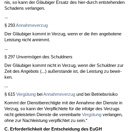
nis, so kann der Gläubi­ger Er­satz des hier-durch ent­ste­hen­den
Scha­dens ver­lan­gen.
...
§ 293
An­nah­me­ver­zug
Der Gläubi­ger kommt in Ver­zug, wenn er die ihm an­ge­bo­te­ne
Leis­tung nicht an­nimmt.
...
§ 297 Un­vermögen des Schuld­ners
Der Gläubi­ger kommt nicht in Ver­zug, wenn der Schuld­ner zur
Zeit des An­ge­bots (...) außer­stan­de ist, die Leis­tung zu be­wir­
ken.
...
§ 615
Vergütung
bei
An­nah­me­ver­zug
und bei Be­triebs­ri­si­ko
Kommt der Dienst­be­rech­tig­te mit der An­nah­me der Diens­te in
Ver­zug, so kann der Ver­pflich­te­te für die in­fol­ge des Ver­zugs
nicht ge­leis­te­ten Diens­te die ver­ein­bar­te
Vergütung
ver­lan­gen,
oh­ne zur Nach­leis­tung ver­pflich­tet zu sein.“
C. Er­for­der­lich­keit der Ent­schei­dung des EuGH