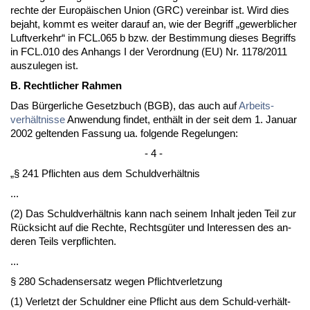
rech­te der Eu­ropäischen Uni­on (GRC) ver­ein­bar ist. Wird dies
be­jaht, kommt es wei­ter dar­auf an, wie der Be­griff „ge­werb­li­cher
Luft­ver­kehr“ in FCL.065 b bzw. der Be­stim­mung die­ses Be­griffs
in FCL.010 des An­hangs I der Ver­ord­nung (EU) Nr. 1178/2011
aus­zu­le­gen ist.
B. Recht­li­cher Rah­men
Das Bürger­li­che Ge­setz­buch (BGB), das auch auf
Ar­beits­
verhält­nis­se
An­wen­dung fin­det, enthält in der seit dem 1. Ja­nu­ar
2002 gel­ten­den Fas­sung ua. fol­gen­de Re­ge­lun­gen:
- 4 -
„§ 241 Pflich­ten aus dem Schuld­verhält­nis
...
(2) Das Schuld­verhält­nis kann nach sei­nem In­halt je­den Teil zur
Rück­sicht auf die Rech­te, Rechtsgüter und In­ter­es­sen des an­
de­ren Teils ver­pflich­ten.
...
§ 280 Scha­dens­er­satz we­gen Pflicht­ver­let­zung
(1) Ver­letzt der Schuld­ner ei­ne Pflicht aus dem Schuld-verhält­