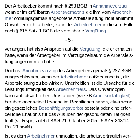
Der Ar­beit­ge­ber kommt nach § 293 BGB in
An­nah­me­ver­zug
,
wenn er im erfüll­ba­ren
Ar­beits­verhält­nis
die ihm vom
Ar­beit­neh­
mer
ord­nungs­gemäß an­ge­bo­te­ne Ar­beits­leis­tung nicht an­nimmt.
Ob­wohl er nicht ar­bei­tet, kann der
Ar­beit­neh­mer
in die­sem Fal­le
nach § 615 Satz 1 BGB die ver­ein­bar­te
Vergütung
- 5 -
ver­lan­gen, hat al­so An­spruch auf die
Vergütung
, die er er­hal­ten
hätte, wenn der Ar­beit­ge­ber im Ver­zugs­zeit­raum die Ar­beits­leis­
tung an­ge­nom­men hätte.
Doch ist
An­nah­me­ver­zug
des Ar­beit­ge­bers gemäß § 297 BGB
aus­ge­schlos­sen, wenn der
Ar­beit­neh­mer
außer­stan­de ist, die
Ar­beits­leis­tung zu be-wir­ken. Un­er­heb­lich ist die Ur­sa­che für die
Leis­tungs­unfähig­keit des
Ar­beit­neh­mers
. Das Un­vermögen
kann auf tatsächli­chen Umständen (wie zB
Ar­beits­unfähig­keit
)
be­ru­hen oder sei­ne Ur­sa­che im Recht­li­chen ha­ben, et­wa wenn
ein ge­setz­li­ches
Beschäfti­gungs­ver­bot
be­steht oder ei­ne er­for­
der­li­che Er­laub­nis für das Ausüben der ge­schul­de­ten Tätig­keit
fehlt (st. Rspr., zu­letzt BAG 21. Ok­to­ber 2015 - 5 AZR 843/14 -
Rn. 23 mwN).
Ist es dem
Ar­beit­neh­mer
unmöglich, die ar­beits­ver­trag­lich ver­