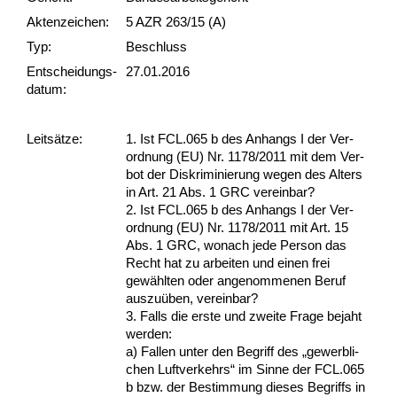
Akten­zeichen:
5 AZR 263/15 (A)
Typ:
Beschluss
Ent­scheid­ungs­
27.01.2016
datum:
Leit­sätze:
1. Ist FCL.065 b des An­hangs I der Ver­
ord­nung (EU) Nr. 1178/2011 mit dem Ver­
bot der Dis­kri­mi­nie­rung we­gen des Al­ters
in Art. 21 Abs. 1 GRC ver­ein­bar?
2. Ist FCL.065 b des An­hangs I der Ver­
ord­nung (EU) Nr. 1178/2011 mit Art. 15
Abs. 1 GRC, wo­nach je­de Per­son das
Recht hat zu ar­bei­ten und ei­nen frei
gewähl­ten oder an­ge­nom­me­nen Be­ruf
aus­zuüben, ver­ein­bar?
3. Falls die ers­te und zwei­te Fra­ge be­jaht
wer­den:
a) Fal­len un­ter den Be­griff des „ge­werb­li­
chen Luft­ver­kehrs“ im Sin­ne der FCL.065
b bzw. der Be­stim­mung die­ses Be­griffs in