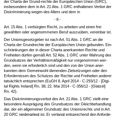
der Char­ta der Grund-rech­te der Eu­ropäischen Uni­on (GRC),
ins­be­son­de­re dem in Art. 21 Abs. 1 GRC ent­hal­te­nen Ver­bot der
Dis­kri­mi­nie­rung we­gen des Al­ters und dem in
- 6 -
Art. 15 Abs. 1 verbürg­ten Recht, zu ar­bei­ten und ei­nen frei
gewähl­ten oder an­ge­nom­me­nen Be­ruf aus­zuüben, ver­ein­bar ist.
Der Uni­ons­ge­setz­ge­ber ist nach Art. 51 Abs. 1 GRC an die
Char­ta der Grund­rech­te der Eu­ropäischen Uni­on ge­bun­den. Ein­
schränkun­gen der in die­ser Char­ta an­er­kann­ten Rech­te und
Frei­hei­ten dürfen gemäß Art. 52 Abs. 1 GRC un­ter Wah­rung des
Grund­sat­zes der Verhält­nismäßig­keit nur vor­ge­nom­men wer­
den, wenn sie er­for­der­lich sind und den von der Uni­on an­er­
kann­ten dem Ge­mein­wohl die­nen­den Ziel­set­zun­gen oder den
Er­for­der­nis­sen des Schut­zes der Rech­te und Frei­hei­ten an­de­rer
tatsächlich ent­spre­chen (EuGH 8. April 2014 - C-293/12 - [Di­gi­
tal Rights Ire­land] Rn. 38; 22. Mai 2014 - C-356/12 - [Glat­zel]
Rn. 42).
Das Dis­kri­mi­nie­rungs­ver­bot des Art. 21 Abs. 1 GRC stellt ei­ne
be­son­de­re Aus­prägung des Grund­sat­zes der Gleich­be­hand­lung
dar, der ein all­ge­mei­ner Grund­satz des Uni­ons­rechts und in Art.
20 GRC nie­der­ge­legt ist. Er ver­langt ent­spre­chend den An­for­de­