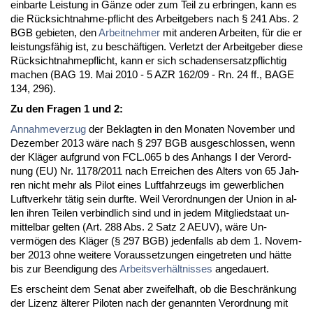
ein­bar­te Leis­tung in Gänze oder zum Teil zu er­brin­gen, kann es
die Rück­sicht­nah­me-pflicht des Ar­beit­ge­bers nach § 241 Abs. 2
BGB ge­bie­ten, den
Ar­beit­neh­mer
mit an­de­ren Ar­bei­ten, für die er
leis­tungsfähig ist, zu beschäfti­gen. Ver­letzt der Ar­beit­ge­ber die­se
Rück­sicht­nah­me­pflicht, kann er sich scha­dens­er­satz­pflich­tig
ma­chen (BAG 19. Mai 2010 - 5 AZR 162/09 - Rn. 24 ff., BA­GE
134, 296).
Zu den Fra­gen 1 und 2:
An­nah­me­ver­zug
der Be­klag­ten in den Mo­na­ten No­vem­ber und
De­zem­ber 2013 wäre nach § 297 BGB aus­ge­schlos­sen, wenn
der Kläger auf­grund von FCL.065 b des An­hangs I der Ver­ord­
nung (EU) Nr. 1178/2011 nach Er­rei­chen des Al­ters von 65 Jah­
ren nicht mehr als Pi­lot ei­nes Luft­fahr­zeugs im ge­werb­li­chen
Luft­ver­kehr tätig sein durf­te. Weil Ver­ord­nun­gen der Uni­on in al­
len ih­ren Tei­len ver­bind­lich sind und in je­dem Mit­glied­staat un­
mit­tel­bar gel­ten (Art. 288 Abs. 2 Satz 2 AEUV), wäre Un­
vermögen des Kläger (§ 297 BGB) je­den­falls ab dem 1. No­vem­
ber 2013 oh­ne wei­te­re Vor­aus­set­zun­gen ein­ge­tre­ten und hätte
bis zur Be­en­di­gung des
Ar­beits­verhält­nis­ses
an­ge­dau­ert.
Es er­scheint dem Se­nat aber zwei­fel­haft, ob die Be­schränkung
der Li­zenz älte­rer Pi­lo­ten nach der ge­nann­ten Ver­ord­nung mit