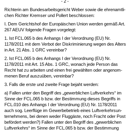
- 2 -
Rich­te­rin am Bun­des­ar­beits­ge­richt We­ber so­wie die eh­ren­amt­li­
chen Rich­ter Krem­ser und Pol­lert be­schlos­sen:
I. Dem Ge­richts­hof der Eu­ropäischen Uni­on wer­den gemäß Art.
267 AEUV fol­gen­de Fra­gen vor­ge­legt:
1. Ist FCL.065 b des An­hangs I der Ver­ord­nung (EU) Nr.
1178/2011 mit dem Ver­bot der Dis­kri­mi­nie­rung we­gen des Al­ters
in Art. 21 Abs. 1 GRC ver­ein­bar?
2. Ist FCL.065 b des An­hangs I der Ver­ord­nung (EU) Nr.
1178/2011 mit Art. 15 Abs. 1 GRC, wo­nach je­de Per­son das
Recht hat zu ar­bei­ten und ei­nen frei gewähl­ten oder an­ge­nom­
me­nen Be­ruf aus­zuüben, ver­ein­bar?
3. Falls die ers­te und zwei­te Fra­ge be­jaht wer­den:
a) Fal­len un­ter den Be­griff des „ge­werb­li­chen Luft­ver­kehrs“ im
Sin­ne der FCL.065 b bzw. der Be­stim­mung die­ses Be­griffs in
FCL.010 des An­hangs I der Ver­ord­nung (EU) Nr. 1178/2011
auch sog. Leerflüge im Ge­wer­be­be­trieb ei­nes Luft­ver­kehrs­un­
ter­neh­mens, bei de­nen we­der Fluggäste, noch Fracht oder Post
befördert wer­den?) Fal­len un­ter den Be­griff des „ge­werb­li­chen
Luft­ver­kehrs“ im Sin­ne der FCL.065 b bzw. der Be­stim­mung