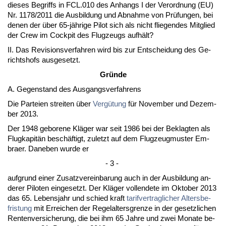
die­ses Be­griffs in FCL.010 des An­hangs I der Ver­ord­nung (EU)
Nr. 1178/2011 die Aus­bil­dung und Ab­nah­me von Prüfun­gen, bei
de­nen der über 65-jähri­ge Pi­lot sich als nicht flie­gen­des Mit­glied
der Crew im Cock­pit des Flug­zeugs aufhält?
II. Das Re­vi­si­ons­ver­fah­ren wird bis zur Ent­schei­dung des Ge­
richts­hofs aus­ge­setzt.
Gründe
A. Ge­gen­stand des Aus­gangs­ver­fah­rens
Die Par­tei­en strei­ten über
Vergütung
für No­vem­ber und De­zem­
ber 2013.
Der 1948 ge­bo­re­ne Kläger war seit 1986 bei der Be­klag­ten als
Flug­ka­pitän beschäftigt, zu­letzt auf dem Flug­zeug­mus­ter Em­
bra­er. Da­ne­ben wur­de er
- 3 -
auf­grund ei­ner Zu­satz­ver­ein­ba­rung auch in der Aus­bil­dung an­
de­rer Pi­lo­ten ein­ge­setzt. Der Kläger voll­ende­te im Ok­to­ber 2013
das 65. Le­bens­jahr und schied kraft
ta­rif­ver­trag­li­cher
Al­ters­be­
fris­tung
mit Er­rei­chen der Re­gel­al­ters­gren­ze in der ge­setz­li­chen
Ren­ten­ver­si­che­rung, die bei ihm 65 Jah­re und zwei Mo­na­te be­