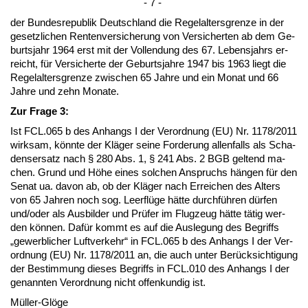
- 7 -
der Bun­des­re­pu­blik Deutsch­land die Re­gel­al­ters­gren­ze in der
ge­setz­li­chen Ren­ten­ver­si­che­rung von Ver­si­cher­ten ab dem Ge­
burts­jahr 1964 erst mit der Voll­endung des 67. Le­bens­jahrs er­
reicht, für Ver­si­cher­te der Ge­burts­jah­re 1947 bis 1963 liegt die
Re­gel­al­ters­gren­ze zwi­schen 65 Jah­re und ein Mo­nat und 66
Jah­re und zehn Mo­na­te.
Zur Fra­ge 3:
Ist FCL.065 b des An­hangs I der Ver­ord­nung (EU) Nr. 1178/2011
wirk­sam, könn­te der Kläger sei­ne For­de­rung al­len­falls als Scha­
dens­er­satz nach § 280 Abs. 1, § 241 Abs. 2 BGB gel­tend ma­
chen. Grund und Höhe ei­nes sol­chen An­spruchs hängen für den
Se­nat ua. da­von ab, ob der Kläger nach Er­rei­chen des Al­ters
von 65 Jah­ren noch sog. Leerflüge hätte durchführen dürfen
und/oder als Aus­bil­der und Prüfer im Flug­zeug hätte tätig wer­
den können. Dafür kommt es auf die Aus­le­gung des Be­griffs
„ge­werb­li­cher Luft­ver­kehr“ in FCL.065 b des An­hangs I der Ver­
ord­nung (EU) Nr. 1178/2011 an, die auch un­ter Berück­sich­ti­gung
der Be­stim­mung die­ses Be­griffs in FCL.010 des An­hangs I der
ge­nann­ten Ver­ord­nung nicht of­fen­kun­dig ist.
Müller-Glöge