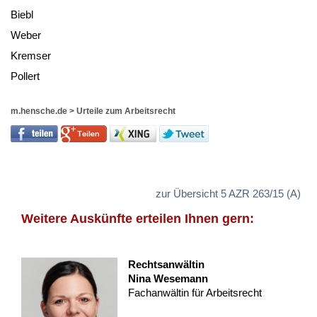
Biebl
We­ber
Krem­ser
Pol­lert
m.hensche.de
>
Urteile zum Arbeitsrecht
zur Übersicht 5 AZR 263/15 (A)
Weitere Auskünfte erteilen Ihnen gern:
Rechtsanwältin
Nina Wesemann
Fachanwältin für Arbeitsrecht