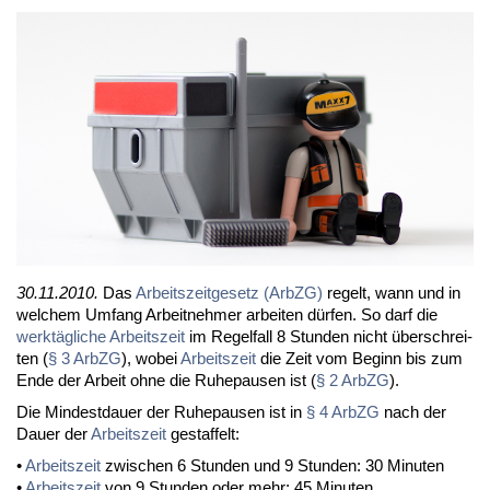
30.11.2010.
Das
Ar­beits­zeit­ge­setz (Arb­ZG)
re­gelt, wann und in
wel­chem Um­fang Ar­beit­neh­mer ar­bei­ten dür­fen. So darf die
werk­täg­li­che Ar­beits­zeit
im Re­gel­fall 8 St­un­den nicht über­schrei­
ten (
§ 3 Arb­ZG
), wo­bei
Ar­beits­zeit
die Zeit vom Be­ginn bis zum
En­de der Ar­beit oh­ne die Ru­he­pau­sen ist (
§ 2 Arb­ZG
).
Die Min­dest­dau­er der Ru­he­pau­sen ist in
§ 4 Arb­ZG
nach der
Dau­er der
Ar­beits­zeit
ge­staf­felt:
•
Ar­beits­zeit
zwi­schen 6 St­un­den und 9 St­un­den: 30 Mi­nu­ten
•
Ar­beits­zeit
von 9 St­un­den oder mehr: 45 Mi­nu­ten