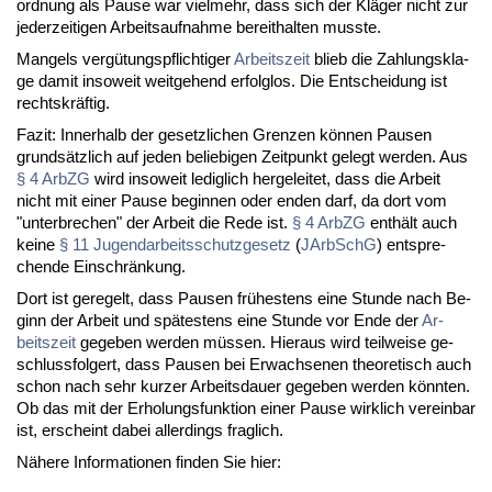
ord­nung als Pau­se war viel­mehr, dass sich der Klä­ger nicht zur
je­der­zei­ti­gen Ar­beits­auf­nah­me be­reit­hal­ten muss­te.
Man­gels ver­gü­tungs­pflich­ti­ger
Ar­beits­zeit
blieb die Zah­lungs­kla­
ge da­mit in­so­weit weit­ge­hend er­folg­los. Die Ent­schei­dung ist
rechts­kräf­tig.
Fa­zit: In­ner­halb der ge­setz­li­chen Gren­zen kön­nen Pau­sen
grund­sätz­lich auf je­den be­lie­bi­gen Zeit­punkt ge­legt wer­den. Aus
§ 4 Arb­ZG
wird in­so­weit le­dig­lich her­ge­lei­tet, dass die Ar­beit
nicht mit ei­ner Pau­se be­gin­nen oder en­den darf, da dort vom
"un­ter­bre­chen" der Ar­beit die Re­de ist.
§ 4 Arb­ZG
ent­hält auch
kei­ne
§ 11 Ju­gend­ar­beits­schutz­ge­setz
(
JAr­bSchG
) ent­spre­
chen­de Ein­schrän­kung.
Dort ist ge­re­gelt, dass Pau­sen frü­hes­tens ei­ne St­un­de nach Be­
ginn der Ar­beit und spä­tes­tens ei­ne St­un­de vor En­de der
Ar­
beits­zeit
ge­ge­ben wer­den müs­sen. Hier­aus wird teil­wei­se ge­
schluss­fol­gert, dass Pau­sen bei Er­wach­se­nen theo­re­tisch auch
schon nach sehr kur­zer Ar­beits­dau­er ge­ge­ben wer­den könn­ten.
Ob das mit der Er­ho­lungs­funk­ti­on ei­ner Pau­se wirk­lich ver­ein­bar
ist, er­scheint da­bei al­ler­dings frag­lich.
Nä­he­re In­for­ma­tio­nen fin­den Sie hier: