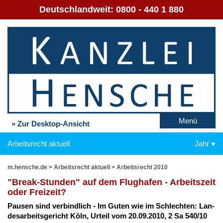
Deutschlandweit:
0800 - 440 1 880
Menü
» Zur Desktop-Ansicht
Arbeitsrecht aktuell
Jahr
m.hensche.de
>
Arbeitsrecht aktuell
>
Arbeitsrecht 2010
"Break-St­un­den" auf dem Flug­ha­fen - Ar­beits­zeit
oder Frei­zeit?
Pau­sen sind ver­bind­lich - Im Gu­ten wie im Schlech­ten: Lan­
des­ar­beits­ge­richt Köln, Ur­teil vom 20.09.2010, 2 Sa 540/10