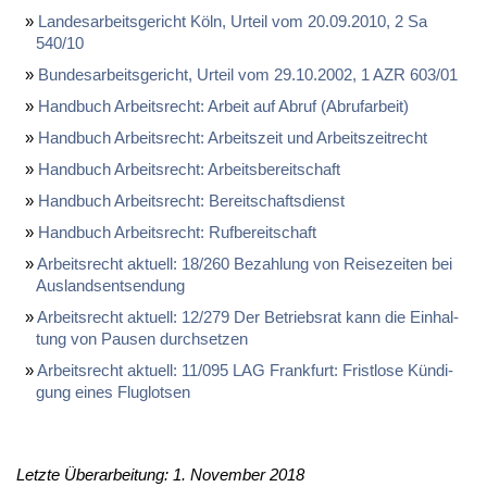
Lan­des­ar­beits­ge­richt Köln, Ur­teil vom 20.09.2010, 2 Sa
540/10
Bun­des­ar­beits­ge­richt, Ur­teil vom 29.10.2002, 1 AZR 603/01
Hand­buch Ar­beits­recht: Ar­beit auf Ab­ruf (Ab­ruf­ar­beit)
Hand­buch Ar­beits­recht: Ar­beits­zeit und Ar­beits­zeit­recht
Hand­buch Ar­beits­recht: Ar­beits­be­reit­schaft
Hand­buch Ar­beits­recht: Be­reit­schafts­dienst
Hand­buch Ar­beits­recht: Ruf­be­reit­schaft
Ar­beits­recht ak­tu­ell: 18/260 Be­zah­lung von Rei­se­zei­ten bei
Aus­lands­ent­sen­dung
Ar­beits­recht ak­tu­ell: 12/279 Der Be­triebs­rat kann die Ein­hal­
tung von Pau­sen durch­set­zen
Ar­beits­recht ak­tu­ell: 11/095 LAG Frank­furt: Frist­lo­se Kün­di­
gung ei­nes Flug­lot­sen
Letzte Überarbeitung: 1. November 2018