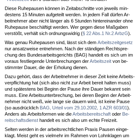
Die­se Ru­he­pau­sen kön­nen in Zeit­ab­schnit­te von je­weils min­
des­tens 15 Mi­nu­ten auf­ge­teilt wer­den. In je­dem Fall dür­fen Ar­
beit­neh­mer aber nicht län­ger als 6 St­un­den hin­ter­ein­an­der oh­ne
Ru­he­pau­se be­schäf­tigt wer­den. Wer ge­gen die­se Maß­ga­ben
ver­stößt, ver­hält sich ord­nungs­wid­rig (
§ 22 Abs.1 Nr.2 Arb­zG
).
Was ge­nau Ru­he­pau­sen sind, lässt sich dem
Ar­beits­zeit­ge­setz
nur an­satz­wei­se ent­neh­men. Nach der stän­di­gen Recht­spre­
chung des Bun­des­ar­beits­ge­richts (BAG) han­delt es sich um im
vor­aus fest­lie­gen­de Un­ter­bre­chun­gen der
Ar­beits­zeit
von be­
stimm­ter Dau­er, die der Er­ho­lung die­nen.
Da­zu ge­hört, dass der Ar­beit­neh­mer in die­ser Zeit kei­ne Ar­beits­
ver­pflich­tung hat (sich al­so nicht zur Ar­beit be­reit hal­ten muss)
und spä­tes­tens bei Be­ginn der Pau­se ih­re Dau­er be­kannt sein
muss. Ei­ne Ar­beits­un­ter­bre­chung, bei de­ren Be­ginn der Ar­beit­
neh­mer nicht weiß, wie lan­ge sie dau­ern wird, ist kei­ne Pau­se
(so aus­drück­lich
BAG, Ur­teil vom 29.10.2002, 1 AZR 603/01
).
An­ders als Ar­beits­for­men wie die
Ar­beits­be­reit­schaft
oder
Be­
reit­schafts­dienst
han­delt es sich al­so um ech­te Frei­zeit.
Sel­ten wer­den in der ar­beits­recht­li­chen Pra­xis Pau­sen ein­ge­
klagt. Meist geht es viel­mehr im Rah­men von Lohn­kla­gen um