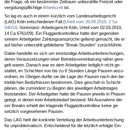
die Fra­ge, ob ein be­stimm­ter Zeit­raum un­be­zahl­te Frei­zeit oder
ver­gü­tungs­pflich­ti­ge
Ar­beits­zeit
ist.
So lag es auch in ei­nem kürz­lich vom Lan­des­ar­beits­ge­richt
(LAG) Köln ent­schie­de­nen Fall (
Ur­teil vom 20.09.2010, 2 Sa
540/10
, Vor­in­stanz: Ar­beits­ge­richt Köln, Ur­teil vom 02.03.2010,
14 Ca 6761/09). Ein Flug­gast­kon­trol­leur hat­te dort ge­gen­über
sei­nem Ar­beit­ge­ber Zah­lungs­an­sprü­che gel­tend ge­macht, die er
auf bis­her un­be­zahlt ge­blie­be­ne "Break-St­un­den" zu­rück­führ­te.
Da­bei han­del­te es sich um ein­stün­di­ge Ar­beits­un­ter­bre­chun­gen,
de­ren Vor­aus­set­zun­gen ei­ner Be­triebs­ver­ein­ba­rung nä­her ge­re­
gelt wa­ren. Da­nach war es dem Ar­beit­ge­ber le­dig­lich nicht ge­
stat­tet, im Schich­ten von bis zu 6 St­un­den Län­ge Pau­sen an­zu­
ord­nen, im Üb­ri­gen durf­te sie die La­ge der Pau­sen nach den be­
trieb­li­chen Be­dürf­nis­sen be­stim­men. Dies ge­schah in Schicht­
plä­nen, die zu­min­dest zu Be­ginn des je­wei­li­gen Ar­beits­ta­ges
fest­stan­den. Der Ar­beit­ge­ber hat­te die Pau­sen je­weils in Pha­sen
ge­legt, in de­nen kein Ar­beits­be­darf be­stand. Mit Aus­nah­me die­
ser Breaks er­hielt der kla­gen­de Flug­gast­kon­trol­leur kei­ne ge­
setz­lich vor­ge­se­he­nen Pau­sen.
Das LAG hielt die kon­kre­te Ver­tei­lung der Ar­beits­un­ter­bre­chung
für un­pro­ble­ma­tisch. Ent­schei­dend für die letzt­lich er­folg­te Ein­