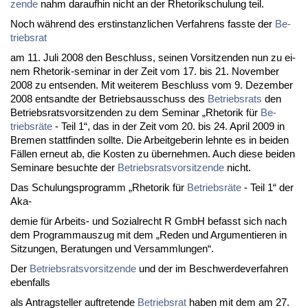
zen­de
nahm dar­auf­hin nicht an der Rhe­to­rik­schu­lung teil.
Noch während des erst­in­stanz­li­chen Ver­fah­rens fass­te der
Be­
triebs­rat
am 11. Ju­li 2008 den Be­schluss, sei­nen Vor­sit­zen­den nun zu ei­
nem Rhe­to­rik-se­mi­nar in der Zeit vom 17. bis 21. No­vem­ber
2008 zu ent­sen­den. Mit wei­te­rem Be­schluss vom 9. De­zem­ber
2008 ent­sand­te der Be­triebs­aus­schuss des
Be­triebs­rats
den
Be­triebs­rats­vor­sit­zen­den zu dem Se­mi­nar „Rhe­to­rik für
Be­
triebsräte
- Teil 1“, das in der Zeit vom 20. bis 24. April 2009 in
Bre­men statt­fin­den soll­te. Die Ar­beit­ge­be­rin lehn­te es in bei­den
Fällen er­neut ab, die Kos­ten zu über­neh­men. Auch die­se bei­den
Se­mi­na­re be­such­te der
Be­triebs­rats­vor­sit­zen­de
nicht.
Das Schu­lungs­pro­gramm „Rhe­to­rik für
Be­triebsräte
- Teil 1“ der
Aka-
de­mie für Ar­beits- und So­zi­al­recht R GmbH be­fasst sich nach
dem Pro­gramm­aus­zug mit dem „Re­den und Ar­gu­men­tie­ren in
Sit­zun­gen, Be­ra­tun­gen und Ver­samm­lun­gen“.
Der
Be­triebs­rats­vor­sit­zen­de
und der im Be­schwer­de­ver­fah­ren
eben­falls
als An­trag­stel­ler auf­tre­ten­de
Be­triebs­rat
ha­ben mit dem am 27.