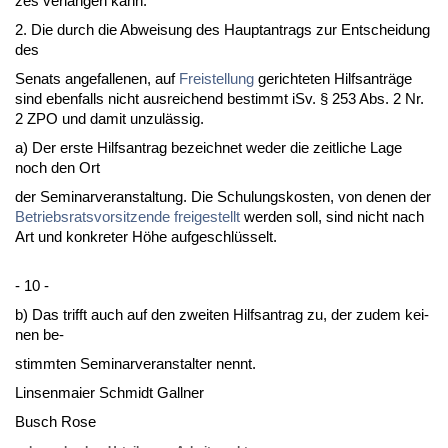
zes ver­lan­gen kann.
2. Die durch die Ab­wei­sung des Haupt­an­trags zur Ent­schei­dung
des
Se­nats an­ge­fal­le­nen, auf
Frei­stel­lung
ge­rich­te­ten Hilfs­anträge
sind eben­falls nicht aus­rei­chend be­stimmt iSv. § 253 Abs. 2 Nr.
2 ZPO und da­mit un­zulässig.
a) Der ers­te Hilfs­an­trag be­zeich­net we­der die zeit­li­che La­ge
noch den Ort
der Se­mi­nar­ver­an­stal­tung. Die Schu­lungs­kos­ten, von de­nen der
Be­triebs­rats­vor­sit­zen­de
frei­ge­stellt
wer­den soll, sind nicht nach
Art und kon­kre­ter Höhe auf­ge­schlüsselt.
- 10 -
b) Das trifft auch auf den zwei­ten Hilfs­an­trag zu, der zu­dem kei­
nen be-
stimm­ten Se­mi­nar­ver­an­stal­ter nennt.
Lin­sen­mai­er Schmidt Gall­ner
Busch Ro­se