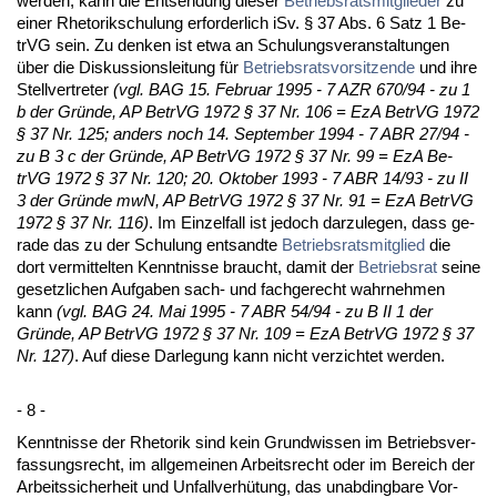
wer­den, kann die Ent­sen­dung die­ser
Be­triebs­rats­mit­glie­der
zu
ei­ner Rhe­to­rik­schu­lung er­for­der­lich iSv. § 37 Abs. 6 Satz 1 Be­
trVG sein. Zu den­ken ist et­wa an Schu­lungs­ver­an­stal­tun­gen
über die Dis­kus­si­ons­lei­tung für
Be­triebs­rats­vor­sit­zen­de
und ih­re
Stell­ver­tre­ter
(vgl. BAG 15. Fe­bru­ar 1995 - 7 AZR 670/94 - zu 1
b der Gründe, AP Be­trVG 1972 § 37 Nr. 106 = EzA Be­trVG 1972
§ 37 Nr. 125; an­ders noch 14. Sep­tem­ber 1994 - 7 ABR 27/94 -
zu B 3 c der Gründe, AP Be­trVG 1972 § 37 Nr. 99 = EzA Be­
trVG 1972 § 37 Nr. 120; 20. Ok­to­ber 1993 - 7 ABR 14/93 - zu II
3 der Gründe mwN, AP Be­trVG 1972 § 37 Nr. 91 = EzA Be­trVG
1972 § 37 Nr. 116)
. Im Ein­zel­fall ist je­doch dar­zu­le­gen, dass ge­
ra­de das zu der Schu­lung ent­sand­te
Be­triebs­rats­mit­glied
die
dort ver­mit­tel­ten Kennt­nis­se braucht, da­mit der
Be­triebs­rat
sei­ne
ge­setz­li­chen Auf­ga­ben sach- und fach­ge­recht wahr­neh­men
kann
(vgl. BAG 24. Mai 1995 - 7 ABR 54/94 - zu B II 1 der
Gründe, AP Be­trVG 1972 § 37 Nr. 109 = EzA Be­trVG 1972 § 37
Nr. 127)
. Auf die­se Dar­le­gung kann nicht ver­zich­tet wer­den.
- 8 -
Kennt­nis­se der Rhe­to­rik sind kein Grund­wis­sen im Be­triebs­ver­
fas­sungs­recht, im all­ge­mei­nen Ar­beits­recht oder im Be­reich der
Ar­beits­si­cher­heit und Un­fall­verhütung, das un­ab­ding­ba­re Vor­