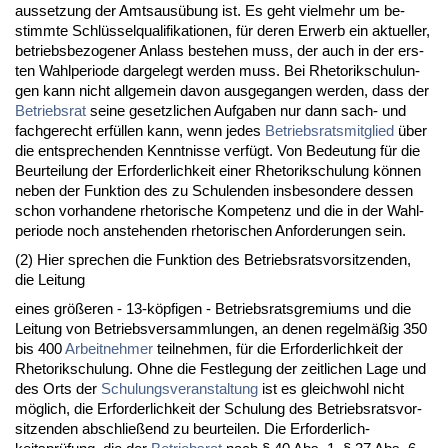
aus­set­zung der Amts­ausübung ist. Es geht viel­mehr um be­
stimm­te Schlüssel­qua­li­fi­ka­tio­nen, für de­ren Er­werb ein ak­tu­el­ler,
be­triebs­be­zo­ge­ner An­lass be­ste­hen muss, der auch in der ers­
ten Wahl­pe­ri­ode dar­ge­legt wer­den muss. Bei Rhe­to­rik­schu­lun­
gen kann nicht all­ge­mein da­von aus­ge­gan­gen wer­den, dass der
Be­triebs­rat
sei­ne ge­setz­li­chen Auf­ga­ben nur dann sach- und
fach­ge­recht erfüllen kann, wenn je­des
Be­triebs­rats­mit­glied
über
die ent­spre­chen­den Kennt­nis­se verfügt. Von Be­deu­tung für die
Be­ur­tei­lung der Er­for­der­lich­keit ei­ner Rhe­to­rik­schu­lung können
ne­ben der Funk­ti­on des zu Schu­len­den ins­be­son­de­re des­sen
schon vor­han­de­ne rhe­to­ri­sche Kom­pe­tenz und die in der Wahl­
pe­ri­ode noch an­ste­hen­den rhe­to­ri­schen An­for­de­run­gen sein.
(2) Hier spre­chen die Funk­ti­on des Be­triebs­rats­vor­sit­zen­den,
die Lei­tung
ei­nes größeren - 13-köpfi­gen - Be­triebs­rats­gre­mi­ums und die
Lei­tung von Be­triebs­ver­samm­lun­gen, an de­nen re­gelmäßig 350
bis 400
Ar­beit­neh­mer
teil­neh­men, für die Er­for­der­lich­keit der
Rhe­to­rik­schu­lung. Oh­ne die Fest­le­gung der zeit­li­chen La­ge und
des Orts der
Schu­lungs­ver­an­stal­tung
ist es gleich­wohl nicht
möglich, die Er­for­der­lich­keit der Schu­lung des Be­triebs­rats­vor­
sit­zen­den ab­sch­ließend zu be­ur­tei­len. Die Er­for­der­lich­