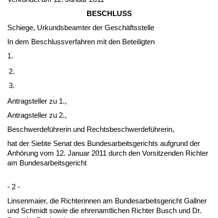
BESCHLUSS
Schie­ge, Ur­kunds­be­am­ter der Geschäfts­stel­le
In dem Be­schluss­ver­fah­ren mit den Be­tei­lig­ten
1.
2.
3.
An­trag­stel­ler zu 1.,
An­trag­stel­ler zu 2.,
Be­schwer­deführe­rin und Rechts­be­schwer­deführe­rin,
hat der Sieb­te Se­nat des Bun­des­ar­beits­ge­richts auf­grund der
Anhörung vom 12. Ja­nu­ar 2011 durch den Vor­sit­zen­den Rich­ter
am Bun­des­ar­beits­ge­richt
- 2 -
Lin­sen­mai­er, die Rich­te­rin­nen am Bun­des­ar­beits­ge­richt Gall­ner
und Schmidt so­wie die eh­ren­amt­li­chen Rich­ter Busch und Dr.