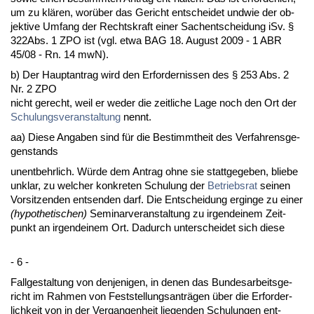
um zu klären, worüber das Ge­richt ent­schei­det un­d­wie der ob­
jek­ti­ve Um­fang der Rechts­kraft ei­ner Sach­ent­schei­dung iSv. §
322Abs. 1 ZPO ist (vgl. et­wa BAG 18. Au­gust 2009 - 1 ABR
45/08 - Rn. 14 mwN).
b) Der Haupt­an­trag wird den Er­for­der­nis­sen des § 253 Abs. 2
Nr. 2 ZPO
nicht ge­recht, weil er we­der die zeit­li­che La­ge noch den Ort der
Schu­lungs­ver­an­stal­tung
nennt.
aa) Die­se An­ga­ben sind für die Be­stimmt­heit des Ver­fah­rens­ge­
gen­stands
un­ent­behr­lich. Würde dem An­trag oh­ne sie statt­ge­ge­ben, blie­be
un­klar, zu wel­cher kon­kre­ten Schu­lung der
Be­triebs­rat
sei­nen
Vor­sit­zen­den ent­sen­den darf. Die Ent­schei­dung er­gin­ge zu ei­ner
(hy­po­the­ti­schen)
Se­mi­nar­ver­an­stal­tung zu ir­gend­ei­nem Zeit­
punkt an ir­gend­ei­nem Ort. Da­durch un­ter­schei­det sich die­se
- 6 -
Fall­ge­stal­tung von den­je­ni­gen, in de­nen das Bun­des­ar­beits­ge­
richt im Rah­men von Fest­stel­lungs­anträgen über die Er­for­der­
lich­keit von in der Ver­gan­gen­heit lie­gen­den Schu­lun­gen ent­