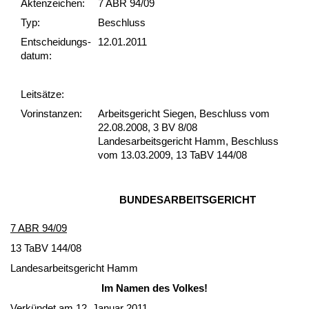
Akten­zeichen:
7 ABR 94/09
Typ:
Beschluss
Ent­scheid­ungs­
12.01.2011
datum:
Leit­sätze:
Vor­ins­tan­zen:
Arbeitsgericht Siegen, Beschluss vom
22.08.2008, 3 BV 8/08
Landesarbeitsgericht Hamm, Beschluss
vom 13.03.2009, 13 TaBV 144/08
BUN­DES­AR­BEITS­GERICHT
7 ABR 94/09
13 TaBV 144/08
Lan­des­ar­beits­ge­richt Hamm
Im Na­men des Vol­kes!
Verkündet am 12. Ja­nu­ar 2011