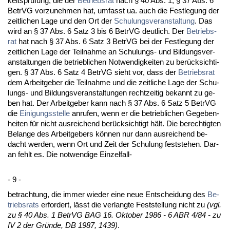
keitsprüfung, die der
Be­triebs­rat
nach § 40 Abs. 1, § 37 Abs. 6
Be­trVG vor­zu­neh­men hat, um­fasst ua. auch die Fest­le­gung der
zeit­li­chen La­ge und den Ort der
Schu­lungs­ver­an­stal­tung
. Das
wird an § 37 Abs. 6 Satz 3 bis 6 Be­trVG deut­lich. Der
Be­triebs­
rat
hat nach § 37 Abs. 6 Satz 3 Be­trVG bei der Fest­le­gung der
zeit­li­chen La­ge der Teil­nah­me an Schu­lungs- und Bil­dungs­ver­
an­stal­tun­gen die be­trieb­li­chen Not­wen­dig­kei­ten zu berück­sich­ti­
gen. § 37 Abs. 6 Satz 4 Be­trVG sieht vor, dass der
Be­triebs­rat
dem Ar­beit­ge­ber die Teil­nah­me und die zeit­li­che La­ge der Schu­
lungs- und Bil­dungs­ver­an­stal­tun­gen recht­zei­tig be­kannt zu ge­
ben hat. Der Ar­beit­ge­ber kann nach § 37 Abs. 6 Satz 5 Be­trVG
die
Ei­ni­gungs­stel­le
an­ru­fen, wenn er die be­trieb­li­chen Ge­ge­ben­
hei­ten für nicht aus­rei­chend berück­sich­tigt hält. Die be­rech­tig­ten
Be­lan­ge des Ar­beit­ge­bers können nur dann aus­rei­chend be­
dacht wer­den, wenn Ort und Zeit der Schu­lung fest­ste­hen. Dar­
an fehlt es. Die not­wen­di­ge Ein­zel­fall-
- 9 -
be­trach­tung, die im­mer wie­der ei­ne neue Ent­schei­dung des
Be­
triebs­rats
er­for­dert, lässt die ver­lang­te Fest­stel­lung nicht zu
(vgl.
zu § 40 Abs. 1 Be­trVG BAG 16. Ok­to­ber 1986 - 6 ABR 4/84 - zu
IV 2 der Gründe, DB 1987, 1439)
.