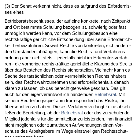
(3) Der Se­nat ver­kennt nicht, dass es auf­grund des Er­for­der­nis­
ses ei­nes
Be­triebs­rats­be­schlus­ses, der auf ei­ne kon­kre­te, nach Zeit­punkt
und Ort be­stimm­te Schu­lung be­zo­gen ist, schwie­rig oder fast
unmöglich wer­den kann, vor dem Schu­lungs­be­such ei­ne
rechts­kräfti­ge ge­richt­li­che Ent­schei­dung über sei­ne Er­for­der­lich­
keit her­bei­zuführen. So­weit Rech­te von kon­kre­ten, sich ändern­
den Umständen abhängen, kann die Rechts- und Ver­fah­rens­
ord­nung aber nicht stets - je­den­falls nicht im Er­kennt­nis­ver­fah­
ren - die vor­he­ri­ge rechts­kräfti­ge ge­richt­li­che Klärung des Streits
über das Be­ste­hen des Rechts si­cher­stel­len. Viel­mehr kann es
Sa­che des tatsächli­chen oder ver­meint­li­chen Rechts­in­ha­bers
sein, das Recht wahr­zu­neh­men und er­for­der­li­chen­falls da­nach
klären zu las­sen, ob das be­rech­tig­ter­wei­se ge­schah. Das gilt
auch für den ei­gen­ver­ant­wort­lich han­deln­den
Be­triebs­rat
. Mit
sei­nem Be­ur­tei­lungs­spiel­raum kor­re­spon­diert das Ri­si­ko, ihn
über­schrit­ten zu ha­ben. Die­ses Ver­fah­ren ver­langt kei­ne ab­sch­
ließen­de Be­ur­tei­lung, ob der
Be­triebs­rat
oder das zu schu­len­de
Mit­glied je­den­falls für die un­mit­tel­bar zu leis­ten­den, ihm fi­nan­zi­ell
nicht mögli­chen oder zu­mut­ba­ren Auf­wen­dun­gen ei­nen Vor­
schuss des Ar­beit­ge­bers im We­ge einst­wei­li­gen Rechts­schut­