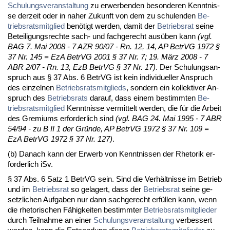
Schu­lungs­ver­an­stal­tung
zu er­wer­ben­den be­son­de­ren Kennt­nis­
se der­zeit oder in na­her Zu­kunft von dem zu schu­len­den
Be­
triebs­rats­mit­glied
benötigt wer­den, da­mit der
Be­triebs­rat
sei­ne
Be­tei­li­gungs­rech­te sach- und fach­ge­recht ausüben kann
(vgl.
BAG 7. Mai 2008 - 7 AZR 90/07 - Rn. 12, 14, AP Be­trVG 1972 §
37 Nr. 145 = EzA Be­trVG 2001 § 37 Nr. 7; 19. März 2008 - 7
ABR 2/07 - Rn. 13, EzB Be­trVG § 37 Nr. 17)
. Der Schu­lungs­an­
spruch aus § 37 Abs. 6 Be­trVG ist kein in­di­vi­du­el­ler An­spruch
des ein­zel­nen
Be­triebs­rats­mit­glieds
, son­dern ein kol­lek­ti­ver An­
spruch des
Be­triebs­rats
dar­auf, dass ei­nem be­stimm­ten
Be­
triebs­rats­mit­glied
Kennt­nis­se ver­mit­telt wer­den, die für die Ar­beit
des Gre­mi­ums er­for­der­lich sind
(vgl. BAG 24. Mai 1995 - 7 ABR
54/94 - zu B II 1 der Gründe, AP Be­trVG 1972 § 37 Nr. 109 =
EzA Be­trVG 1972 § 37 Nr. 127)
.
(b) Da­nach kann der Er­werb von Kennt­nis­sen der Rhe­to­rik er­
for­der­lich iSv.
§ 37 Abs. 6 Satz 1 Be­trVG sein. Sind die Verhält­nis­se im Be­trieb
und im
Be­triebs­rat
so ge­la­gert, dass der
Be­triebs­rat
sei­ne ge­
setz­li­chen Auf­ga­ben nur dann sach­ge­recht erfüllen kann, wenn
die rhe­to­ri­schen Fähig­kei­ten be­stimm­ter
Be­triebs­rats­mit­glie­der
durch Teil­nah­me an ei­ner
Schu­lungs­ver­an­stal­tung
ver­bes­sert