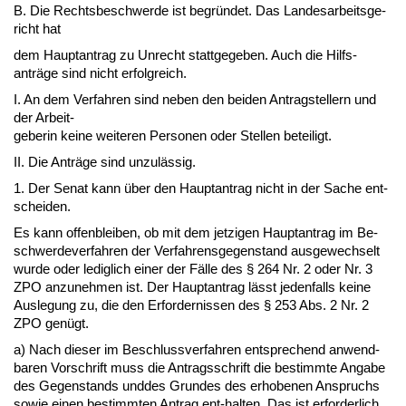
B. Die Rechts­be­schwer­de ist be­gründet. Das Lan­des­ar­beits­ge­
richt hat
dem Haupt­an­trag zu Un­recht statt­ge­ge­ben. Auch die Hilfs­
anträge sind nicht er­folg­reich.
I. An dem Ver­fah­ren sind ne­ben den bei­den An­trag­stel­lern und
der Ar­beit-
ge­be­rin kei­ne wei­te­ren Per­so­nen oder Stel­len be­tei­ligt.
II. Die Anträge sind un­zulässig.
1. Der Se­nat kann über den Haupt­an­trag nicht in der Sa­che ent­
schei­den.
Es kann of­fen­blei­ben, ob mit dem jet­zi­gen Haupt­an­trag im Be­
schwer­de­ver­fah­ren der Ver­fah­rens­ge­gen­stand aus­ge­wech­selt
wur­de oder le­dig­lich ei­ner der Fälle des § 264 Nr. 2 oder Nr. 3
ZPO an­zu­neh­men ist. Der Haupt­an­trag lässt je­den­falls kei­ne
Aus­le­gung zu, die den Er­for­der­nis­sen des § 253 Abs. 2 Nr. 2
ZPO genügt.
a) Nach die­ser im Be­schluss­ver­fah­ren ent­spre­chend an­wend­
ba­ren Vor­schrift muss die An­trags­schrift die be­stimm­te An­ga­be
des Ge­gen­stands un­d­des Grun­des des er­ho­be­nen An­spruchs
so­wie ei­nen be­stimm­ten An­trag ent-hal­ten. Das ist er­for­der­lich,