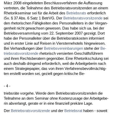
März 2008 ein­ge­lei­te­ten Be­schluss­ver­fah­ren die Auf­fas­sung
ver­tre­ten, die Teil­nah­me des Be­triebs­rats­vor­sit­zen­den an ei­nem
Rhe­to­rikse­mi­nar sei für die Ar­beit des
Be­triebs­rats
er­for­der­lich
iSv. § 37 Abs. 6 Satz 1 Be­trVG. Der
Be­triebs­rats­vor­sit­zen­de
sei
den rhe­to­ri­schen Fähig­kei­ten des Per­so­nal­lei­ters in der Ver­gan­
gen­heit nicht ge­wach­sen ge­we­sen. Das ha­be sich ua. bei der
Be­triebs­ver­samm­lung vom 22. Sep­tem­ber 2007 ge­zeigt. Dort
ha­be der Per­so­nal­lei­ter über die Be­triebs­rats­kos­ten in­for­miert
und in ers­ter Li­nie auf Rei­sen in Vier­ster­ne­ho­tels hin­ge­wie­sen.
Bei Ver­hand­lun­gen über
Be­triebs­ver­ein­ba­run­gen
ste­he der
Be­
triebs­rats­vor­sit­zen­de
rhe­to­risch ver­sier­ten Geschäftsführern
und ih­ren Rechts­be­ra­tern ge­genüber. Ei­ne Rhe­to­rik­schu­lung sei
auch des­halb drin­gend er­for­der­lich, weil die Ar­beit­ge­be­rin nach
ei­nem Stra­te­gie­pa­pier, das von ih­ren Ver­fah­rens­be­vollmäch­tig­
ten er­stellt wor­den sei, ge­zielt ge­gen kri­ti­sche Be-
- 4 -
triebsräte vor­ge­he. Wer­de dem Be­triebs­rats­vor­sit­zen­den die
Teil­nah­me an dem Se­mi­nar oh­ne Kos­ten­zu­sa­ge der Ar­beit­ge­be­
rin ab­ver­langt, ge­ra­te er in ei­ne fi­nan­zi­ell prekäre La­ge.
Der
Be­triebs­rats­vor­sit­zen­de
und der
Be­triebs­rat
ha­ben - so­weit