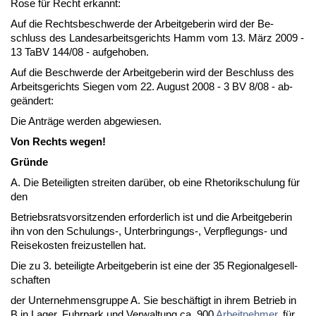
Ro­se für Recht er­kannt:
Auf die Rechts­be­schwer­de der Ar­beit­ge­be­rin wird der Be­
schluss des Lan­des­ar­beits­ge­richts Hamm vom 13. März 2009 -
13 TaBV 144/08 - auf­ge­ho­ben.
Auf die Be­schwer­de der Ar­beit­ge­be­rin wird der Be­schluss des
Ar­beits­ge­richts Sie­gen vom 22. Au­gust 2008 - 3 BV 8/08 - ab­
geändert:
Die Anträge wer­den ab­ge­wie­sen.
Von Rechts we­gen!
Gründe
A. Die Be­tei­lig­ten strei­ten darüber, ob ei­ne Rhe­to­rik­schu­lung für
den
Be­triebs­rats­vor­sit­zen­den er­for­der­lich ist und die Ar­beit­ge­be­rin
ihn von den Schu­lungs-, Un­ter­brin­gungs-, Ver­pfle­gungs- und
Rei­se­kos­ten frei­zu­stel­len hat.
Die zu 3. be­tei­lig­te Ar­beit­ge­be­rin ist ei­ne der 35 Re­gio­nal­ge­sell­
schaf­ten
der Un­ter­neh­mens­grup­pe A. Sie beschäftigt in ih­rem Be­trieb in
B in La­ger, Fuhr­park und Ver­wal­tung ca. 900
Ar­beit­neh­mer
, für