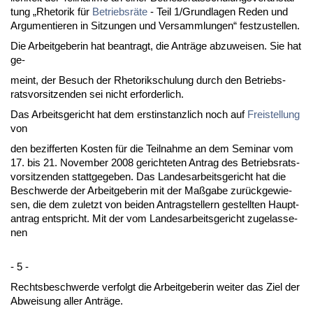
tung „Rhe­to­rik für
Be­triebsräte
- Teil 1/Grund­la­gen Re­den und
Ar­gu­men­tie­ren in Sit­zun­gen und Ver­samm­lun­gen“ fest­zu­stel­len.
Die Ar­beit­ge­be­rin hat be­an­tragt, die Anträge ab­zu­wei­sen. Sie hat
ge-
meint, der Be­such der Rhe­to­rik­schu­lung durch den Be­triebs­
rats­vor­sit­zen­den sei nicht er­for­der­lich.
Das Ar­beits­ge­richt hat dem erst­in­stanz­lich noch auf
Frei­stel­lung
von
den be­zif­fer­ten Kos­ten für die Teil­nah­me an dem Se­mi­nar vom
17. bis 21. No­vem­ber 2008 ge­rich­te­ten An­trag des Be­triebs­rats­
vor­sit­zen­den statt­ge­ge­ben. Das Lan­des­ar­beits­ge­richt hat die
Be­schwer­de der Ar­beit­ge­be­rin mit der Maßga­be zurück­ge­wie­
sen, die dem zu­letzt von bei­den An­trag­stel­lern ge­stell­ten Haupt­
an­trag ent­spricht. Mit der vom Lan­des­ar­beits­ge­richt zu­ge­las­se­
nen
- 5 -
Rechts­be­schwer­de ver­folgt die Ar­beit­ge­be­rin wei­ter das Ziel der
Ab­wei­sung al­ler Anträge.