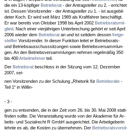
die ein 13-köpfi­ger
Be­triebs­rat
- der An­trag­stel­ler zu 2. - er­rich­tet
ist. Des­sen Vor­sit­zen­der - der An­trag­stel­ler zu 1. - ist aus­ge­bil­
de­ter Koch. Er wird seit März 1989 als Kraft­fah­rer beschäftigt.
Er war be­reits von Ok­to­ber 1998 bis April 2002
Be­triebs­rats­mit­
glied
. Nach ei­ner vierjähri­gen Un­ter­bre­chung gehört er seit April
2006 wie­der dem
Be­triebs­rat
an und ist seit­dem des­sen
frei­ge­
stell­ter
Vor­sit­zen­der. In die­ser Funk­ti­on lei­tet er Be­triebs­rats-
und Be­triebs­aus­schuss­sit­zun­gen so­wie Be­triebs­ver­samm­lun­
gen. An den Be­triebs­ver­samm­lun­gen neh­men re­gelmäßig 350
bis 400
Ar­beit­neh­mer
teil.
Der
Be­triebs­rat
be­schloss in der Sit­zung vom 12. De­zem­ber
2007, sei-
nen Vor­sit­zen­den zu der Schu­lung „Rhe­to­rik für
Be­triebsräte
-
Teil 1“ in Wil­lin-
- 3 -
gen zu ent­sen­den, die in der Zeit vom 26. bis 30. Mai 2008 statt­
fin­den soll­te. Die Ver­an­stal­tung wur­de von der Aka­de­mie für Ar­
beits- und So­zi­al­recht R GmbH aus­ge­rich­tet. Die Ar­beit­ge­be­rin
lehn­te es ab, die Kos­ten zu über­neh­men. Der
Be­triebs­rats­vor­sit­