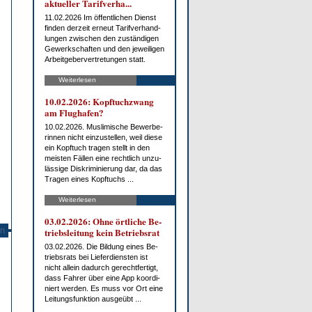
ak­tu­el­ler Ta­rif­ver­ha...
11.02.2026 Im öf­fent­li­chen Dienst
fin­den der­zeit er­neut Ta­rif­ver­hand­
lun­gen zwi­schen den zu­stän­di­gen
Ge­werk­schaf­ten und den je­wei­li­gen
Ar­beit­ge­ber­ver­tre­tun­gen statt.
Weiterlesen
10.02.2026: Kopf­tuch­zwang
am Flug­ha­fen?
10.02.2026. Mus­li­mi­sche Be­wer­be­
rin­nen nicht ein­zu­stel­len, weil die­se
ein Kopf­tuch tra­gen stellt in den
meis­ten Fäl­len ei­ne recht­lich un­zu­
läs­si­ge Dis­kri­mi­nie­rung dar, da das
Tra­gen ei­nes Kopf­tuchs ...
Weiterlesen
03.02.2026: Oh­ne ört­li­che Be­
n
triebs­lei­tung kein Be­triebs­rat
03.02.2026. Die Bil­dung ei­nes Be­
triebs­rats bei Lie­fer­diens­ten ist
nicht al­lein da­durch ge­recht­fer­tigt,
dass Fah­rer über ei­ne App ko­or­di­
niert wer­den. Es muss vor Ort ei­ne
Lei­tungs­funk­ti­on aus­ge­übt ...