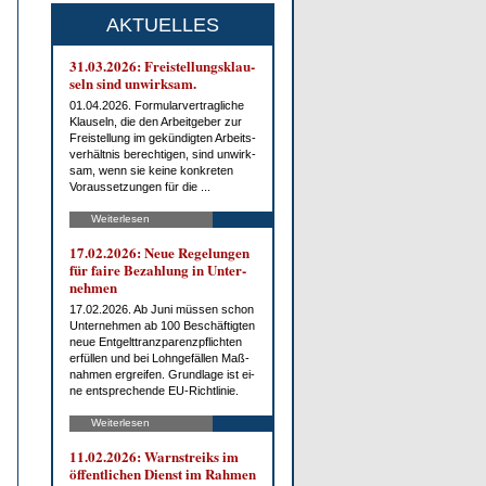
AKTUELLES
31.03.2026: Frei­stel­lungs­klau­
seln sind un­wirk­sam.
01.04.2026. For­mu­lar­ver­trag­li­che
Klau­seln, die den Ar­beit­ge­ber zur
Frei­stel­lung im ge­kün­dig­ten Ar­beits­
ver­hält­nis be­rech­ti­gen, sind un­wirk­
sam, wenn sie kei­ne kon­kre­ten
Vor­aus­set­zun­gen für die ...
Weiterlesen
17.02.2026: Neue Re­ge­lun­gen
für fai­re Be­zah­lung in Un­ter­
neh­men
17.02.2026. Ab Ju­ni müs­sen schon
Un­ter­neh­men ab 100 Be­schäf­tig­ten
neue Ent­gelt­tranz­pa­renz­pflich­ten
er­fül­len und bei Lohn­ge­fäl­len Maß­
nah­men er­grei­fen. Grund­la­ge ist ei­
ne ent­spre­chen­de EU-Richt­li­nie.
Weiterlesen
11.02.2026: Warn­streiks im
öf­fent­li­chen Dienst im Rah­men