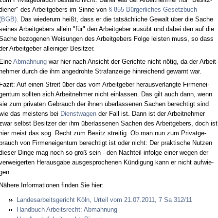
die­ner" des Ar­beit­ge­bers im Sin­ne von
§ 855 Bür­ger­li­ches Ge­setz­buch
(BGB)
. Das wie­der­um heißt, dass er die tat­säch­li­che Ge­walt über die Sa­che
sei­nes Ar­beit­ge­bers al­lein "für" den Ar­beit­ge­ber aus­übt und da­bei den auf die
Sa­che be­zo­ge­nen Wei­sun­gen des Ar­beit­ge­bers Fol­ge leis­ten muss, so dass
der Ar­beit­ge­ber al­lei­ni­ger Be­sit­zer.
Ei­ne
Ab­mah­nung
war hier nach An­sicht der Ge­rich­te nicht nö­tig, da der Ar­beit­
neh­mer durch die ihm an­ge­droh­te Straf­an­zei­ge hin­rei­chend ge­warnt war.
Fa­zit: Auf ei­nen Streit über das vom Ar­beit­ge­ber her­aus­ver­lang­te Fir­men­ei­
gen­tum soll­ten sich Ar­beit­neh­mer nicht ein­las­sen. Das gilt auch dann, wenn
sie zum pri­va­ten Ge­brauch der ih­nen über­las­se­nen Sa­chen be­rech­tigt sind
wie das meis­tens bei
Dienst­wa­gen
der Fall ist. Dann ist der Ar­beit­neh­mer
zwar selbst Be­sit­zer der ihm über­las­se­nen Sa­chen des Ar­beit­ge­bers, doch ist
hier meist das sog. Recht zum Be­sitz strei­tig. Ob man nun zum Pri­vat­ge­
brauch von Fir­men­ei­gen­tum be­rech­tigt ist oder nicht: Der prak­ti­sche Nut­zen
die­ser Din­ge mag noch so groß sein - den Nach­teil in­fol­ge ei­ner we­gen der
ver­wei­ger­ten Her­aus­ga­be aus­ge­spro­che­nen Kün­di­gung kann er nicht auf­wie­
gen.
Nä­he­re In­for­ma­tio­nen fin­den Sie hier:
Lan­des­ar­beits­ge­richt Köln, Ur­teil vom 21.07.2011, 7 Sa 312/11
Hand­buch Ar­beits­recht: Ab­mah­nung