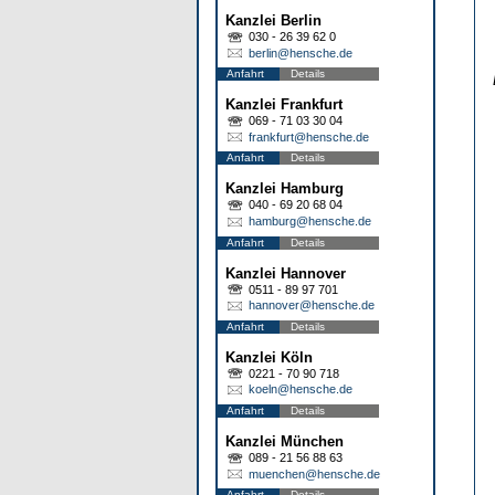
Kanzlei Berlin
030 - 26 39 62 0
berlin@hensche.de
Anfahrt
Details
Kanzlei Frankfurt
069 - 71 03 30 04
frankfurt@hensche.de
Anfahrt
Details
Kanzlei Hamburg
040 - 69 20 68 04
hamburg@hensche.de
Anfahrt
Details
Kanzlei Hannover
0511 - 89 97 701
hannover@hensche.de
Anfahrt
Details
Kanzlei Köln
0221 - 70 90 718
koeln@hensche.de
Anfahrt
Details
Kanzlei München
089 - 21 56 88 63
muenchen@hensche.de
Anfahrt
Details