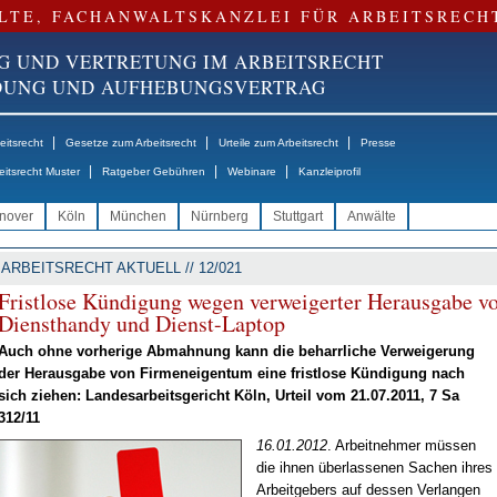
LTE, FACHANWALTSKANZLEI FÜR ARBEITSRECH
G UND VERTRETUNG IM ARBEITSRECHT
NDUNG UND AUFHEBUNGSVERTRAG
|
|
|
itsrecht
Gesetze zum Arbeitsrecht
Urteile zum Arbeitsrecht
Presse
|
|
|
eitsrecht Muster
Ratgeber Gebühren
Webinare
Kanzleiprofil
nover
Köln
München
Nürnberg
Stuttgart
Anwälte
ARBEITSRECHT AKTUELL // 12/021
Frist­lo­se Kün­di­gung we­gen ver­wei­ger­ter Her­aus­ga­be v
Dienst­han­dy und Dienst-Lap­top
Auch oh­ne vor­he­ri­ge Ab­mah­nung kann die be­harr­li­che Ver­wei­ge­rung
der Her­aus­ga­be von Fir­men­ei­gen­tum ei­ne frist­lo­se Kün­di­gung nach
sich zie­hen: Lan­des­ar­beits­ge­richt Köln, Ur­teil vom 21.07.2011, 7 Sa
312/11
16.01.2012
. Ar­beit­neh­mer müs­sen
die ih­nen über­las­se­nen Sa­chen ih­res
Ar­beit­ge­bers auf des­sen Ver­lan­gen