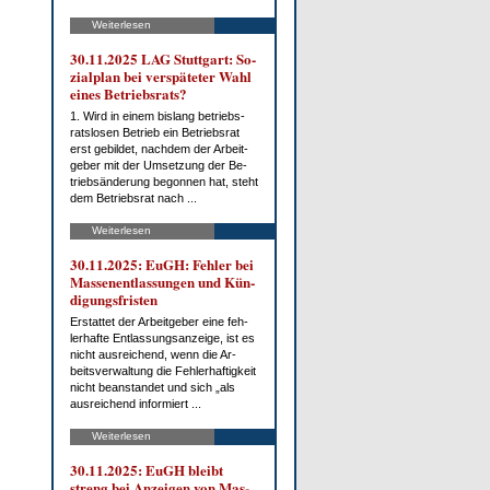
Weiterlesen
30.11.2025 LAG Stutt­gart: So­
zi­al­plan bei ver­spä­te­ter Wahl
ei­nes Be­triebs­rats?
1. Wird in ei­nem bis­lang be­triebs­
rats­lo­sen Be­trieb ein Be­triebs­rat
erst ge­bil­det, nach­dem der Ar­beit­
ge­ber mit der Um­set­zung der Be­
trieb­s­än­de­rung be­gon­nen hat, steht
dem Be­triebs­rat nach ...
Weiterlesen
30.11.2025: EuGH: Feh­ler bei
Mas­sen­ent­las­sun­gen und Kün­
di­gungs­fris­ten
Er­stat­tet der Ar­beit­ge­ber ei­ne feh­
ler­haf­te Ent­las­sungs­an­zei­ge, ist es
nicht aus­rei­chend, wenn die Ar­
beits­ver­wal­tung die Feh­ler­haf­tig­keit
nicht be­an­stan­det und sich „als
aus­rei­chend in­for­miert ...
Weiterlesen
30.11.2025: EuGH bleibt
streng bei An­zei­gen von Mas­