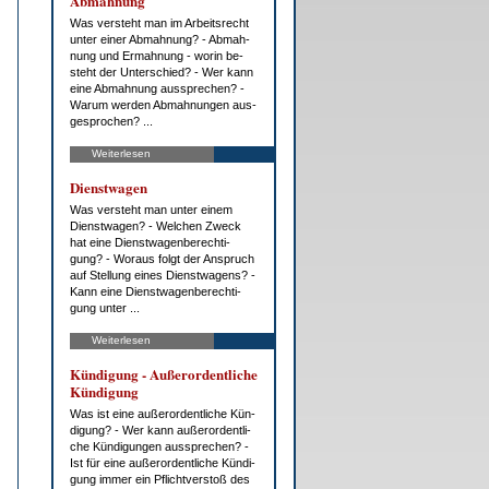
Ab­mah­nung
Was ver­steht man im Ar­beits­recht
un­ter ei­ner Ab­mah­nung? - Ab­mah­
nung und Er­mah­nung - wor­in be­
steht der Un­ter­schied? - Wer kann
ei­ne Ab­mah­nung aus­spre­chen? -
War­um wer­den Ab­mah­nun­gen aus­
ge­spro­chen? ...
Weiterlesen
Dienst­wa­gen
Was ver­steht man un­ter ei­nem
Dienst­wa­gen? - Wel­chen Zweck
hat ei­ne Dienst­wa­gen­be­rech­ti­
gung? - Wor­aus folgt der An­spruch
auf Stel­lung ei­nes Dienst­wa­gens? -
Kann ei­ne Dienst­wa­gen­be­rech­ti­
gung un­ter ...
Weiterlesen
Kün­di­gung - Au­ßer­or­dent­li­che
Kün­di­gung
Was ist ei­ne au­ßer­or­dent­li­che Kün­
di­gung? - Wer kann au­ßer­or­dent­li­
che Kün­di­gun­gen aus­spre­chen? -
Ist für ei­ne au­ßer­or­dent­li­che Kün­di­
gung im­mer ein Pflicht­ver­stoß des