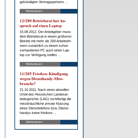
ge­kün­dig­ten Ver­trags­part­ners ...
Weiterlesen
12/280 Be­triebs­rat hat An­
spruch auf ei­nen Lap­top
15.08.2012. Der Ar­beit­ge­ber muss
dem Be­triebs­rat in ei­nem grö­ße­ren
Be­trieb mit mehr als 200 Ar­beit­neh­
mern zu­sätz­lich zu ei­nem schon
vor­han­de­nen PC auch ei­nen Lap­
top zur Ver­fü­gung stel­len: ...
Weiterlesen
11/205 Frist­lo­se Kün­di­gung
we­gen Dienst­han­dy-Miss­
brauchs?
21.10.2011. Nach ei­nen ak­tu­el­len
Ur­teil des Hes­si­schen Lan­des­ar­
beits­ge­richts (LAG) recht­fer­tigt die
miss­bräuch­li­che pri­va­te Nut­zung
ei­nes Dienst­te­le­fons bzw. Dienst­
han­dys kei­ne frist­lo­se ...
Weiterlesen