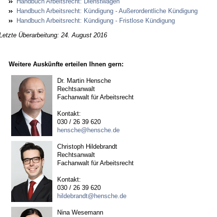
Hand­buch Ar­beits­recht: Dienst­wa­gen
Hand­buch Ar­beits­recht: Kün­di­gung - Au­ßer­or­dent­li­che Kün­di­gung
Hand­buch Ar­beits­recht: Kün­di­gung - Frist­lo­se Kün­di­gung
Letzte Überarbeitung: 24. August 2016
Weitere Auskünfte erteilen Ihnen gern:
Dr. Martin Hensche
Rechtsanwalt
Fachanwalt für Arbeitsrecht
Kontakt:
030 / 26 39 620
hensche@hensche.de
Christoph Hildebrandt
Rechtsanwalt
Fachanwalt für Arbeitsrecht
Kontakt:
030 / 26 39 620
hildebrandt@hensche.de
Nina Wesemann