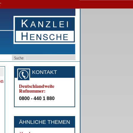
T
KONTAKT
on
Deutschlandweite
Rufnummer:
0800 - 440 1 880
ÄHNLICHE THEMEN