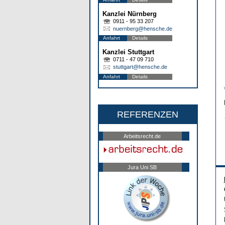
Kanzlei Nürnberg
0911 - 95 33 207
nuernberg@hensche.de
Anfahrt
Details
Kanzlei Stuttgart
0711 - 47 09 710
stuttgart@hensche.de
Anfahrt
Details
REFERENZEN
Arbeitsrecht.de
Jura Uni SB