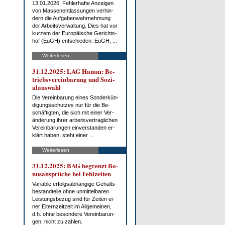
13.01.2026. Feh­ler­haf­te An­zei­gen
von Mas­sen­ent­las­sun­gen ver­hin­
dern die Auf­ga­ben­wahr­neh­mung
der Ar­beits­ver­wal­tung. Dies hat vor
kur­zem der Eu­ro­päi­sche Ge­richts­
hof (EuGH) ent­schie­den: EuGH, ...
Weiterlesen
31.12.2025: LAG Hamm: Be­
triebs­ver­ein­ba­rung und So­zi­
al­aus­wahl
Die Ver­ein­ba­rung ei­nes Son­der­kün­
di­gungs­schut­zes nur für die Be­
schäf­tig­ten, die sich mit ei­ner Ver­
än­de­rung ih­rer ar­beits­ver­trag­li­chen
Ver­ein­ba­run­gen ein­ver­stan­den er­
klärt ha­ben, steht ei­ner ...
Weiterlesen
31.12.2025: BAG be­grenzt Bo­
nus­an­sprü­che bei Fehl­zei­ten
Va­ria­ble er­folgs­ab­hän­gi­ge Ge­halts­
be­stand­tei­le oh­ne un­mit­tel­ba­ren
Leis­tungs­be­zug sind für Zei­ten ei­
ner El­tern­zeit­zeit im All­ge­mei­nen,
d.h. oh­ne be­son­de­re Ver­ein­ba­run­
gen, nicht zu zah­len.