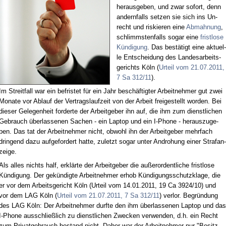
her­aus­ge­ben, und zwar so­fort, denn
an­dern­falls set­zen sie sich ins Un­
recht und ris­kie­ren ei­ne
Ab­mah­nung
,
schlimms­ten­falls so­gar ei­ne
frist­lo­se
Kün­di­gung
. Das be­stä­tigt ei­ne ak­tu­el­
le Ent­schei­dung des Lan­des­ar­beits­
ge­richts Köln (
Ur­teil vom 21.07.2011,
7 Sa 312/11
).
Im Streit­fall war ein be­fris­tet für ein Jahr be­schäf­tig­ter Ar­beit­neh­mer gut zwei
Mo­na­te vor Ab­lauf der Ver­trags­lauf­zeit von der Ar­beit frei­ge­stellt wor­den. Bei
die­ser Ge­le­gen­heit for­der­te der Ar­beit­ge­ber ihn auf, die ihm zum dienst­li­chen
Ge­brauch über­las­se­nen Sa­chen - ein Lap­top und ein I-Pho­ne - her­aus­zu­ge­
ben. Das tat der Ar­beit­neh­mer nicht, ob­wohl ihn der Ar­beit­ge­ber mehr­fach
drin­gend da­zu auf­ge­for­dert hat­te, zu­letzt so­gar un­ter An­dro­hung ei­ner Straf­an­
zei­ge.
Als al­les nichts half, er­klär­te der Ar­beit­ge­ber die au­ßer­or­dent­li­che frist­lo­se
Kün­di­gung. Der ge­kün­dig­te Ar­beit­neh­mer er­hob Kün­di­gungs­schutz­kla­ge, die
er vor dem Ar­beits­ge­richt Köln (Ur­teil vom 14.01.2011, 19 Ca 3924/10) und
vor dem LAG Köln (
Ur­teil vom 21.07.2011, 7 Sa 312/11
) ver­lor. Be­grün­dung
des LAG Köln: Der Ar­beit­neh­mer durf­te den ihm über­las­se­nen Lap­top und das
I-Pho­ne aus­schließ­lich zu dienst­li­chen Zwe­cken ver­wen­den, d.h. ein Recht
zum Pri­vat­ge­brauch be­stand nicht. Da­her war der Ar­beit­neh­mer nur "Be­sitz­