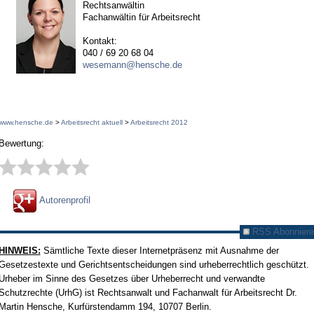
Rechtsanwältin
Fachanwältin für Arbeitsrecht
Kontakt:
040 / 69 20 68 04
wesemann@hensche.de
www.hensche.de
>
Arbeitsrecht aktuell
>
Arbeitsrecht 2012
Bewertung:
Autorenprofil
RSS Abonniere
HINWEIS:
Sämtliche Texte dieser Internetpräsenz mit Ausnahme der
Gesetzestexte und Gerichtsentscheidungen sind urheberrechtlich geschützt.
Urheber im Sinne des Gesetzes über Urheberrecht und verwandte
Schutzrechte (UrhG) ist Rechtsanwalt und Fachanwalt für Arbeitsrecht Dr.
Martin Hensche, Kurfürstendamm 194, 10707 Berlin.