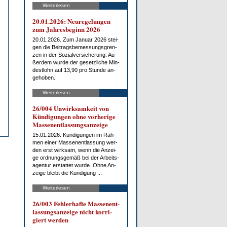
Weiterlesen
20.01.2026: Neu­re­ge­lun­gen
zum Jah­res­be­ginn 2026
20.01.2026. Zum Ja­nu­ar 2026 stei­
gen die Bei­trags­be­mes­sungs­gren­
zen in der So­zi­al­ver­si­che­rung. Au­
ßer­dem wur­de der ge­setz­li­che Min­
dest­lohn auf 13,90 pro St­un­de an­
ge­ho­ben.
Weiterlesen
26/004 Un­wirk­sam­keit von
Kün­di­gun­gen oh­ne vor­he­ri­ge
Mas­sen­ent­las­sungs­an­zei­ge
15.01.2026. Kün­di­gun­gen im Rah­
men ei­ner Mas­sen­ent­las­sung wer­
den erst wirk­sam, wenn die An­zei­
ge ord­nungs­ge­mäß bei der Ar­beits­
agen­tur er­stat­tet wur­de. Oh­ne An­
zei­ge bleibt die Kün­di­gung ...
Weiterlesen
26/003 Feh­ler­haf­te Mas­sen­ent­
las­sungs­an­zei­ge nicht kor­ri­
giert wer­den