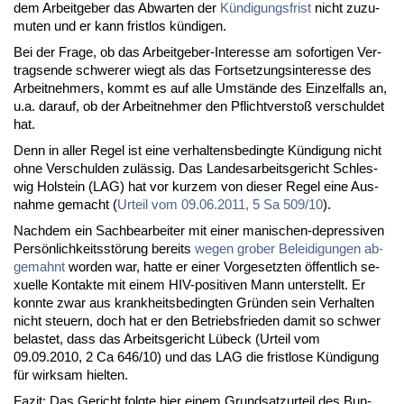
dem Ar­beit­ge­ber das Ab­war­ten der
Kün­di­gungs­frist
nicht zu­zu­
mu­ten und er kann frist­los kün­di­gen.
Bei der Fra­ge, ob das Ar­beit­ge­ber-In­ter­es­se am so­for­ti­gen Ver­
trags­en­de schwe­rer wiegt als das Fort­set­zungs­in­ter­es­se des
Ar­beit­neh­mers, kommt es auf al­le Um­stän­de des Ein­zel­falls an,
u.a. dar­auf, ob der Ar­beit­neh­mer den Pflicht­ver­stoß ver­schul­det
hat.
Denn in al­ler Re­gel ist ei­ne ver­hal­tens­be­ding­te Kün­di­gung nicht
oh­ne Ver­schul­den zu­läs­sig. Das Lan­des­ar­beits­ge­richt Schles­
wig Hol­stein (LAG) hat vor kur­zem von die­ser Re­gel ei­ne Aus­
nah­me ge­macht (
Ur­teil vom 09.06.2011, 5 Sa 509/10
).
Nach­dem ein Sach­be­ar­bei­ter mit ei­ner ma­ni­schen-de­pres­si­ven
Per­sön­lich­keits­stö­rung be­reits
we­gen gro­ber Be­lei­di­gun­gen ab­
ge­mahnt
wor­den war, hat­te er ei­ner Vor­ge­setz­ten öf­fent­lich se­
xu­el­le Kon­tak­te mit ei­nem HIV-po­si­ti­ven Mann un­ter­stellt. Er
konn­te zwar aus krank­heits­be­ding­ten Grün­den sein Ver­hal­ten
nicht steu­ern, doch hat er den Be­triebs­frie­den da­mit so schwer
be­las­tet, dass das Ar­beits­ge­richt Lü­beck (Ur­teil vom
09.09.2010, 2 Ca 646/10) und das LAG die frist­lo­se Kün­di­gung
für wirk­sam hiel­ten.
Fa­zit: Das Ge­richt folg­te hier ei­nem Grund­satz­ur­teil des Bun­