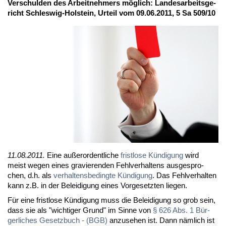
Ver­schul­den des Ar­beit­neh­mers mög­lich: Lan­des­ar­beits­ge­
richt Schles­wig-Hol­stein, Ur­teil vom 09.06.2011, 5 Sa 509/10
11.08.2011.
Ei­ne au­ßer­or­dent­li­che
frist­lo­se Kün­di­gung
wird
meist we­gen ei­nes gra­vie­ren­den Fehl­ver­hal­tens aus­ge­spro­
chen, d.h. als
ver­hal­tens­be­ding­te Kün­di­gung
. Das Fehl­ver­hal­ten
kann z.B. in der Be­lei­di­gung ei­nes Vor­ge­setz­ten lie­gen.
Für ei­ne frist­lo­se Kün­di­gung muss die Be­lei­di­gung so grob sein,
dass sie als "wich­ti­ger Grund" im Sin­ne von
§ 626 Abs. 1 Bür­
ger­li­ches Ge­setz­buch - (BGB)
an­zu­se­hen ist. Dann näm­lich ist