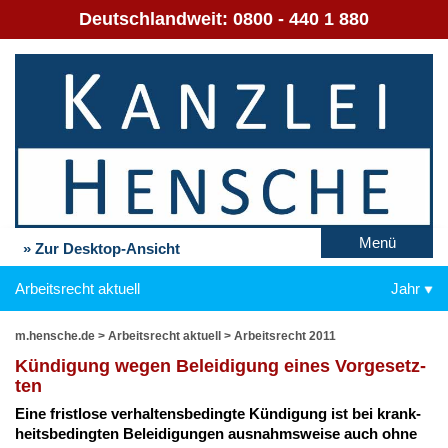
Deutschlandweit:
0800 - 440 1 880
Menü
» Zur Desktop-Ansicht
Arbeitsrecht aktuell
Jahr
m.hensche.de
>
Arbeitsrecht aktuell
>
Arbeitsrecht 2011
Kün­di­gung we­gen Be­lei­di­gung ei­nes Vor­ge­setz­
ten
Ei­ne frist­lo­se ver­hal­tens­be­ding­te Kün­di­gung ist bei krank­
heits­be­ding­ten Be­lei­di­gun­gen aus­nahms­wei­se auch oh­ne