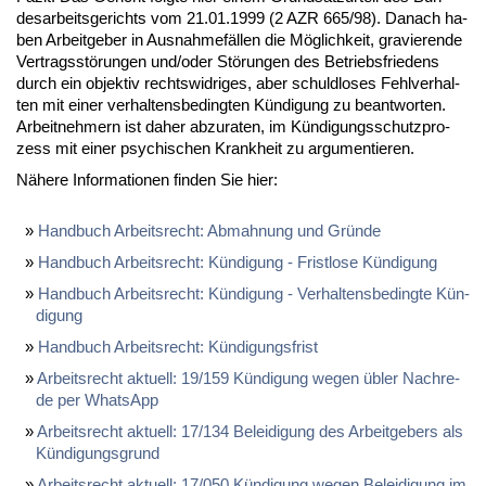
des­ar­beits­ge­richts vom 21.01.1999 (2 AZR 665/98). Da­nach ha­
ben Ar­beit­ge­ber in Aus­nah­me­fäl­len die Mög­lich­keit, gra­vie­ren­de
Ver­trags­stö­run­gen und/oder Stö­run­gen des Be­triebs­frie­dens
durch ein ob­jek­tiv rechts­wid­ri­ges, aber schuld­lo­ses Fehl­ver­hal­
ten mit ei­ner ver­hal­tens­be­ding­ten Kün­di­gung zu be­ant­wor­ten.
Ar­beit­neh­mern ist da­her ab­zu­ra­ten, im Kün­di­gungs­schutz­pro­
zess mit ei­ner psy­chi­schen Krank­heit zu ar­gu­men­tie­ren.
Nä­he­re In­for­ma­tio­nen fin­den Sie hier:
Hand­buch Ar­beits­recht: Ab­mah­nung und Grün­de
Hand­buch Ar­beits­recht: Kün­di­gung - Frist­lo­se Kün­di­gung
Hand­buch Ar­beits­recht: Kün­di­gung - Ver­hal­tens­be­ding­te Kün­
di­gung
Hand­buch Ar­beits­recht: Kün­di­gungs­frist
Ar­beits­recht ak­tu­ell: 19/159 Kün­di­gung we­gen üb­ler Nach­re­
de per Whats­App
Ar­beits­recht ak­tu­ell: 17/134 Be­lei­di­gung des Ar­beit­ge­bers als
Kün­di­gungs­grund
Ar­beits­recht ak­tu­ell: 17/050 Kün­di­gung we­gen Be­lei­di­gung im