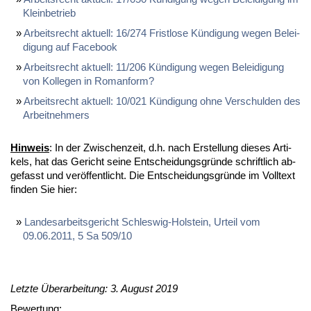
Klein­be­trieb
Ar­beits­recht ak­tu­ell: 16/274 Frist­lo­se Kün­di­gung we­gen Be­lei­
di­gung auf Face­book
Ar­beits­recht ak­tu­ell: 11/206 Kün­di­gung we­gen Be­lei­di­gung
von Kol­le­gen in Ro­man­form?
Ar­beits­recht ak­tu­ell: 10/021 Kün­di­gung oh­ne Ver­schul­den des
Ar­beit­neh­mers
Hin­weis
: In der Zwi­schen­zeit, d.h. nach Er­stel­lung die­ses Ar­ti­
kels, hat das Ge­richt sei­ne Ent­schei­dungs­grün­de schrift­lich ab­
ge­fasst und ver­öf­fent­licht. Die Ent­schei­dungs­grün­de im Voll­text
fin­den Sie hier:
Lan­des­ar­beits­ge­richt Schles­wig-Hol­stein, Ur­teil vom
09.06.2011, 5 Sa 509/10
Letzte Überarbeitung: 3. August 2019
Bewertung: