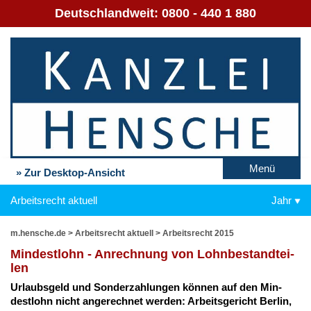
Deutschlandweit:
0800 - 440 1 880
Menü
» Zur Desktop-Ansicht
Arbeitsrecht aktuell
Jahr
m.hensche.de
>
Arbeitsrecht aktuell
>
Arbeitsrecht 2015
Min­dest­lohn - An­rech­nung von Lohn­be­stand­tei­
len
Ur­laubs­geld und Son­der­zah­lun­gen kön­nen auf den Min­
dest­lohn nicht an­ge­rech­net wer­den: Ar­beits­ge­richt Ber­lin,