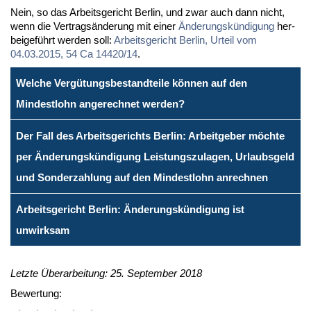
Nein, so das Ar­beits­ge­richt Ber­lin, und zwar auch dann nicht,
wenn die Ver­trags­än­de­rung mit ei­ner
Än­de­rungs­kün­di­gung
her­
bei­ge­führt wer­den soll:
Ar­beits­ge­richt Ber­lin, Ur­teil vom
04.03.2015, 54 Ca 14420/14
.
Welche Vergütungsbestandteile können auf den
Mindestlohn angerechnet werden?
Der Fall des Arbeitsgerichts Berlin: Arbeitgeber möchte
per Änderungskündigung Leistungszulagen, Urlaubsgeld
und Sonderzahlung auf den Mindestlohn anrechnen
Arbeitsgericht Berlin: Änderungskündigung ist
unwirksam
Letzte Überarbeitung: 25. September 2018
Bewertung: