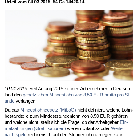
Ur­teil vom 04.03.2015, 54 Ca 14420/14
10.04.2015.
Seit An­fang 2015 kön­nen Ar­beit­neh­mer in Deutsch­
land den
ge­setz­li­chen Min­dest­lohn von 8,50 EUR brut­to pro St­
un­de
ver­lan­gen.
Da das
Min­dest­l­ohn­ge­setz (Mi­LoG)
nicht de­fi­niert, wel­che Lohn­
be­stand­tei­le zum Min­dest­stun­den­lohn von 8,50 EUR ge­hö­ren
und wel­che nicht, stellt sich die Fra­ge, ob der Ar­beit­ge­ber
Ein­
mal­zah­lun­gen (Gra­ti­fi­ka­tio­nen)
wie ein Ur­laubs- oder
Weih­
nachts­geld
rech­ne­risch auf den St­un­den­lohn um­le­gen kann.