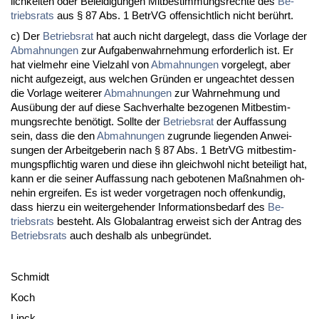
lich­kei­ten oder Be­lei­di­gun­gen Mit­be­stim­mungs­rech­te des
Be­
triebs­rats
aus § 87 Abs. 1 Be­trVG of­fen­sicht­lich nicht berührt.
c) Der
Be­triebs­rat
hat auch nicht dar­ge­legt, dass die Vor­la­ge der
Ab­mah­nun­gen
zur Auf­ga­ben­wahr­neh­mung er­for­der­lich ist. Er
hat viel­mehr ei­ne Viel­zahl von
Ab­mah­nun­gen
vor­ge­legt, aber
nicht auf­ge­zeigt, aus wel­chen Gründen er un­ge­ach­tet des­sen
die Vor­la­ge wei­te­rer
Ab­mah­nun­gen
zur Wahr­neh­mung und
Ausübung der auf die­se Sach­ver­hal­te be­zo­ge­nen Mit­be­stim­
mungs­rech­te benötigt. Soll­te der
Be­triebs­rat
der Auf­fas­sung
sein, dass die den
Ab­mah­nun­gen
zu­grun­de lie­gen­den An­wei­
sun­gen der Ar­beit­ge­be­rin nach § 87 Abs. 1 Be­trVG mit­be­stim­
mungs­pflich­tig wa­ren und die­se ihn gleich­wohl nicht be­tei­ligt hat,
kann er die sei­ner Auf­fas­sung nach ge­bo­te­nen Maßnah­men oh­
ne­hin er­grei­fen. Es ist we­der vor­ge­tra­gen noch of­fen­kun­dig,
dass hier­zu ein wei­ter­ge­hen­der In­for­ma­ti­ons­be­darf des
Be­
triebs­rats
be­steht. Als Glo­balan­trag er­weist sich der An­trag des
Be­triebs­rats
auch des­halb als un­be­gründet.
Schmidt
Koch
Linck