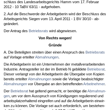
schluss des Lan­des­ar­beits­ge­richts Hamm vom 17. Fe­bru­ar
2012 - 10 TaBV 63/11 - auf­ge­ho­ben.
2. Auf die Be­schwer­de der Ar­beit­ge­be­rin wird der Be­schluss des
Ar­beits­ge­richts Sie­gen vom 13. April 2011 - 1 BV 30/10 - ab­
geändert.
Der An­trag des
Be­triebs­rats
wird ab­ge­wie­sen.
Von Rechts we­gen!
Gründe
A. Die Be­tei­lig­ten strei­ten über ei­nen An­spruch des
Be­triebs­rats
auf Vor­la­ge er­teil­ter
Ab­mah­nun­gen
.
Die Ar­beit­ge­be­rin ist ein Un­ter­neh­men der me­tall­ver­ar­bei­ten­den
In­dus­trie. An­trag­stel­ler ist der im Be­trieb N ge­bil­de­te
Be­triebs­rat
.
Die­ser ver­langt von der Ar­beit­ge­be­rin die Überg­a­be von Ko­pi­en
be­reits er­teil­ter
Ab­mah­nun­gen
so­wie die Vor­la­ge be­ab­sich­tig­ter
Ab­mah­nun­gen
vor Überg­a­be an den be­tref­fen­den
Ar­beit­neh­mer
.
Der
Be­triebs­rat
hat gel­tend ge­macht, er benöti­ge die
Ab­mah­nun­
gen
, um vor dem Aus­spruch von Kündi­gun­gen re­gu­lie­rend und
ar­beits­plat­z­er­hal­tend ein­grei­fen und auf die Ar­beit­ge­be­rin ein­wir­
ken zu können. Die Vor­la­ge sei auch er­for­der­lich, um be­ste­hen­