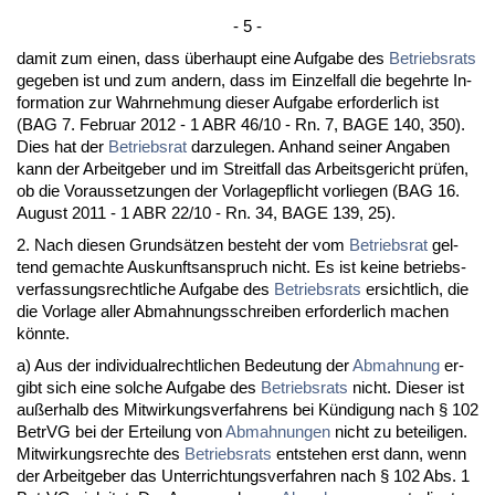
- 5 -
da­mit zum ei­nen, dass über­haupt ei­ne Auf­ga­be des
Be­triebs­rats
ge­ge­ben ist und zum an­dern, dass im Ein­zel­fall die be­gehr­te In­
for­ma­ti­on zur Wahr­neh­mung die­ser Auf­ga­be er­for­der­lich ist
(BAG 7. Fe­bru­ar 2012 - 1 ABR 46/10 - Rn. 7, BA­GE 140, 350).
Dies hat der
Be­triebs­rat
dar­zu­le­gen. An­hand sei­ner An­ga­ben
kann der Ar­beit­ge­ber und im Streit­fall das Ar­beits­ge­richt prüfen,
ob die Vor­aus­set­zun­gen der Vor­la­ge­pflicht vor­lie­gen (BAG 16.
Au­gust 2011 - 1 ABR 22/10 - Rn. 34, BA­GE 139, 25).
2. Nach die­sen Grundsätzen be­steht der vom
Be­triebs­rat
gel­
tend ge­mach­te Aus­kunfts­an­spruch nicht. Es ist kei­ne be­triebs­
ver­fas­sungs­recht­li­che Auf­ga­be des
Be­triebs­rats
er­sicht­lich, die
die Vor­la­ge al­ler Ab­mah­nungs­schrei­ben er­for­der­lich ma­chen
könn­te.
a) Aus der in­di­vi­du­al­recht­li­chen Be­deu­tung der
Ab­mah­nung
er­
gibt sich ei­ne sol­che Auf­ga­be des
Be­triebs­rats
nicht. Die­ser ist
außer­halb des Mit­wir­kungs­ver­fah­rens bei Kündi­gung nach § 102
Be­trVG bei der Er­tei­lung von
Ab­mah­nun­gen
nicht zu be­tei­li­gen.
Mit­wir­kungs­rech­te des
Be­triebs­rats
ent­ste­hen erst dann, wenn
der Ar­beit­ge­ber das Un­ter­rich­tungs­ver­fah­ren nach § 102 Abs. 1