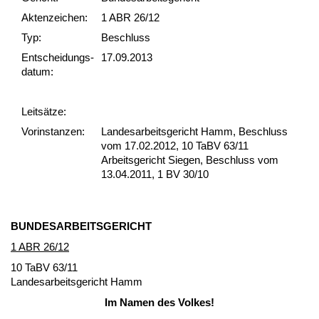
Akten­zeichen:
1 ABR 26/12
Typ:
Beschluss
Ent­scheid­ungs­
17.09.2013
datum:
Leit­sätze:
Vor­ins­tan­zen:
Landesarbeitsgericht Hamm, Beschluss
vom 17.02.2012, 10 TaBV 63/11
Arbeitsgericht Siegen, Beschluss vom
13.04.2011, 1 BV 30/10
BUN­DES­AR­BEITS­GERICHT
1 ABR 26/12
10 TaBV 63/11
Lan­des­ar­beits­ge­richt Hamm
Im Na­men des Vol­kes!