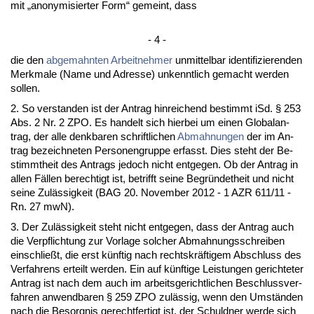
mit „an­ony­mi­sier­ter Form“ ge­meint, dass
- 4 -
die den
ab­ge­mahn­ten
Ar­beit­neh­mer
un­mit­tel­bar iden­ti­fi­zie­ren­den
Merk­ma­le (Na­me und Adres­se) un­kennt­lich ge­macht wer­den
sol­len.
2. So ver­stan­den ist der An­trag hin­rei­chend be­stimmt iSd. § 253
Abs. 2 Nr. 2 ZPO. Es han­delt sich hier­bei um ei­nen Glo­balan­
trag, der al­le denk­ba­ren schrift­li­chen
Ab­mah­nun­gen
der im An­
trag be­zeich­ne­ten Per­so­nen­grup­pe er­fasst. Dies steht der Be­
stimmt­heit des An­trags je­doch nicht ent­ge­gen. Ob der An­trag in
al­len Fällen be­rech­tigt ist, be­trifft sei­ne Be­gründet­heit und nicht
sei­ne Zulässig­keit (BAG 20. No­vem­ber 2012 - 1 AZR 611/11 -
Rn. 27 mwN).
3. Der Zulässig­keit steht nicht ent­ge­gen, dass der An­trag auch
die Ver­pflich­tung zur Vor­la­ge sol­cher Ab­mah­nungs­schrei­ben
ein­sch­ließt, die erst künf­tig nach rechts­kräfti­gem Ab­schluss des
Ver­fah­rens er­teilt wer­den. Ein auf künf­ti­ge Leis­tun­gen ge­rich­te­ter
An­trag ist nach dem auch im ar­beits­ge­richt­li­chen Be­schluss­ver­
fah­ren an­wend­ba­ren § 259 ZPO zulässig, wenn den Umständen
nach die Be­sorg­nis ge­recht­fer­tigt ist, der Schuld­ner wer­de sich