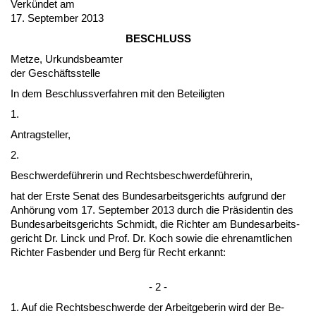
Verkündet am
17. Sep­tem­ber 2013
BESCHLUSS
Met­ze, Ur­kunds­be­am­ter
der Geschäfts­stel­le
In dem Be­schluss­ver­fah­ren mit den Be­tei­lig­ten
1.
An­trag­stel­ler,
2.
Be­schwer­deführe­rin und Rechts­be­schwer­deführe­rin,
hat der Ers­te Se­nat des Bun­des­ar­beits­ge­richts auf­grund der
Anhörung vom 17. Sep­tem­ber 2013 durch die Präsi­den­tin des
Bun­des­ar­beits­ge­richts Schmidt, die Rich­ter am Bun­des­ar­beits­
ge­richt Dr. Linck und Prof. Dr. Koch so­wie die eh­ren­amt­li­chen
Rich­ter Fas­ben­der und Berg für Recht er­kannt:
- 2 -
1. Auf die Rechts­be­schwer­de der Ar­beit­ge­be­rin wird der Be­