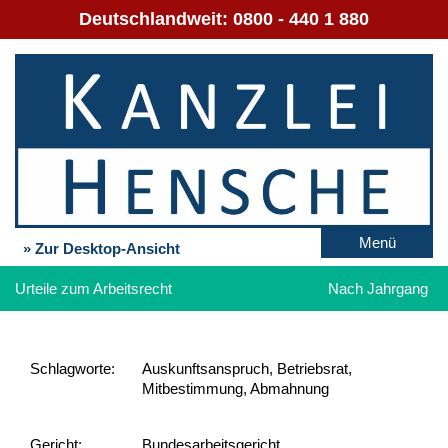
Deutschlandweit:
0800 - 440 1 880
Menü
» Zur Desktop-Ansicht
Urteile zum Arbeitsrecht
Nach Jahrgang
Schlag­worte:
Auskunftsanspruch, Betriebsrat,
Mitbestimmung, Abmahnung
Gericht:
Bundesarbeitsgericht