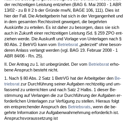
der recht­zei­ti­gen Leis­tung ent­zie­hen (BAG 6. Mai 2003 - 1 ABR
13/02 - zu B II 2 b der Gründe mwN, BA­GE 106, 111). Dies ist
hier der Fall. Die Ar­beit­ge­be­rin hat sich in der Ver­gan­gen­heit und
in dem ge­sam­ten Rechts­streit ge­wei­gert, die be­gehr­ten
Auskünf­te zu er­tei­len. Es ist da­her zu be­sor­gen, dass sie sich
auch in Zu­kunft ei­ner recht­zei­ti­gen Leis­tung iSd. § 259 ZPO ent­
zie­hen wer­de. Die Aus­kunft und Vor­la­ge von Un­ter­la­gen nach §
80 Abs. 2 Be­trVG kann vom
Be­triebs­rat
„je­der­zeit“ oh­ne be­son­
de­ren An­lass ver­langt wer­den (vgl. BAG 19. Fe­bru­ar 2008 - 1
ABR 84/06 - Rn. 25).
II. Der An­trag zu 1. ist un­be­gründet. Der vom
Be­triebs­rat
er­ho­
be­ne An­spruch be­steht nicht.
1. Nach § 80 Abs. 2 Satz 1 Be­trVG hat der Ar­beit­ge­ber den
Be­
triebs­rat
zur Durchführung sei­ner Auf­ga­ben recht­zei­tig und um­
fas­send zu un­ter­rich­ten und nach Satz 2 Halbs. 1 die­ser Be­
stim­mung auf Ver­lan­gen die zur Durchführung der Auf­ga­ben er­
for­der­li­chen Un­ter­la­gen zur Verfügung zu stel­len. Hier­aus folgt
ein ent­spre­chen­der An­spruch des
Be­triebs­rats
, wenn die be­
gehr­te In­for­ma­ti­on zur Auf­ga­ben­wahr­neh­mung er­for­der­lich ist.
An­spruchs­vor­aus­set­zung ist