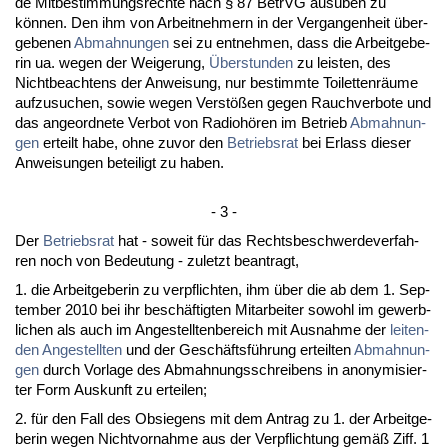
de Mit­be­stim­mungs­rech­te nach § 87 Be­trVG ausüben zu
können. Den ihm von Ar­beit­neh­mern in der Ver­gan­gen­heit über­
ge­be­nen
Ab­mah­nun­gen
sei zu ent­neh­men, dass die Ar­beit­ge­be­
rin ua. we­gen der Wei­ge­rung,
Über­stun­den
zu leis­ten, des
Nicht­be­ach­tens der An­wei­sung, nur be­stimm­te Toi­let­tenräume
auf­zu­su­chen, so­wie we­gen Verstößen ge­gen Rauch­ver­bo­te und
das an­ge­ord­ne­te Ver­bot von Ra­diohören im Be­trieb
Ab­mah­nun­
gen
er­teilt ha­be, oh­ne zu­vor den
Be­triebs­rat
bei Er­lass die­ser
An­wei­sun­gen be­tei­ligt zu ha­ben.
- 3 -
Der
Be­triebs­rat
hat - so­weit für das Rechts­be­schwer­de­ver­fah­
ren noch von Be­deu­tung - zu­letzt be­an­tragt,
1. die Ar­beit­ge­be­rin zu ver­pflich­ten, ihm über die ab dem 1. Sep­
tem­ber 2010 bei ihr beschäftig­ten Mit­ar­bei­ter so­wohl im ge­werb­
li­chen als auch im An­ge­stell­ten­be­reich mit Aus­nah­me der
lei­ten­
den An­ge­stell­ten
und der Geschäftsführung er­teil­ten
Ab­mah­nun­
gen
durch Vor­la­ge des Ab­mah­nungs­schrei­bens in an­ony­mi­sier­
ter Form Aus­kunft zu er­tei­len;
2. für den Fall des Ob­sie­gens mit dem An­trag zu 1. der Ar­beit­ge­
be­rin we­gen Nicht­vor­nah­me aus der Ver­pflich­tung gemäß Ziff. 1