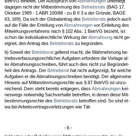
Be­trVG ein­lei­tet. Der Aus­spruch von
Ab­mah­nun­gen
un­ter­liegt
da­ge­gen nicht der Mit­be­stim­mung des
Be­triebs­rats
(BAG 17.
Ok­to­ber 1989 - 1 ABR 100/88 - zu B II 3 a der Gründe, BA­GE
63, 169). Da sich der Glo­balan­trag des
Be­triebs­rats
je­doch auch
auf die Fälle der Er­tei­lung von
Ab­mah­nun­gen
vor Ein­lei­tung des
Mit­wir­kungs­ver­fah­rens nach § 102 Abs. 1 Be­trVG be­zieht, ist
schon die in­di­vi­du­al­recht­li­che Wir­kung der
Ab­mah­nung
nicht ge­
eig­net, den An­trag des
Be­triebs­rats
zu be­gründen.
b) So­weit der
Be­triebs­rat
gel­tend macht, die Wahr­neh­mung be­
triebs­ver­fas­sungs­recht­li­cher Auf­ga­ben er­for­de­re die Vor­la­ge al­
ler Ab­mah­nungs­schrei­ben, führt auch dies nicht zur Be­gründet­
heit des An­trags. Der
Be­triebs­rat
hat nicht auf­ge­zeigt, für wel­che
Auf­ga­ben er die Ab­mah­nungs­schrei­ben benötigt. Der all­ge­mei­ne
Hin­weis auf Mit­be­stim­mungs­rech­te aus § 87 Be­trVG ist un­zu­
rei­chend. Dem steht be­reits ent­ge­gen, dass
Ab­mah­nun­gen
kei­
nes­wegs not­wen­dig Sach­ver­hal­te be­tref­fen, in de­nen die­se Mit­
be­stim­mungs­rech­te des
Be­triebs­rats
be­trof­fen sind. So sind et­
wa bei Ar­beits­ver­trags­ver­let­zun­gen wie Tät-
- 6 -