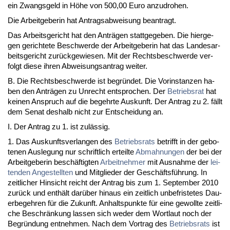
ein Zwangs­geld in Höhe von 500,00 Eu­ro an­zu­dro­hen.
Die Ar­beit­ge­be­rin hat An­trags­ab­wei­sung be­an­tragt.
Das Ar­beits­ge­richt hat den Anträgen statt­ge­ge­ben. Die hier­ge­
gen ge­rich­te­te Be­schwer­de der Ar­beit­ge­be­rin hat das Lan­des­ar­
beits­ge­richt zurück­ge­wie­sen. Mit der Rechts­be­schwer­de ver­
folgt die­se ih­ren Ab­wei­sungs­an­trag wei­ter.
B. Die Rechts­be­schwer­de ist be­gründet. Die Vor­in­stan­zen ha­
ben den Anträgen zu Un­recht ent­spro­chen. Der
Be­triebs­rat
hat
kei­nen An­spruch auf die be­gehr­te Aus­kunft. Der An­trag zu 2. fällt
dem Se­nat des­halb nicht zur Ent­schei­dung an.
I. Der An­trag zu 1. ist zulässig.
1. Das Aus­kunfts­ver­lan­gen des
Be­triebs­rats
be­trifft in der ge­bo­
te­nen Aus­le­gung nur schrift­lich er­teil­te
Ab­mah­nun­gen
der bei der
Ar­beit­ge­be­rin beschäftig­ten
Ar­beit­neh­mer
mit Aus­nah­me der
lei­
ten­den An­ge­stell­ten
und Mit­glie­der der Geschäftsführung. In
zeit­li­cher Hin­sicht reicht der An­trag bis zum 1. Sep­tem­ber 2010
zurück und enthält darüber hin­aus ein zeit­lich un­be­fris­te­tes Dau­
er­be­geh­ren für die Zu­kunft. An­halts­punk­te für ei­ne ge­woll­te zeit­li­
che Be­schränkung las­sen sich we­der dem Wort­laut noch der
Be­gründung ent­neh­men. Nach dem Vor­trag des
Be­triebs­rats
ist