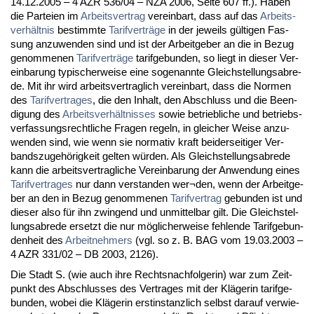
14.12.2005 – 4 AZR 536/04 – NZA 2006, Sei­te 607 ff.). Ha­ben
die Par­tei­en im
Ar­beits­ver­trag
ver­ein­bart, dass auf das
Ar­beits­
verhält­nis
be­stimm­te
Ta­rif­verträge
in der je­weils gülti­gen Fas­
sung an­zu­wen­den sind und ist der Ar­beit­ge­ber an die in Be­zug
ge­nom­me­nen
Ta­rif­verträge
ta­rif­ge­bun­den, so liegt in die­ser Ver­
ein­ba­rung ty­pi­scher­wei­se ei­ne so­ge­nann­te Gleich­stel­lungs­ab­re­
de. Mit ihr wird ar­beits­ver­trag­lich ver­ein­bart, dass die Nor­men
des
Ta­rif­ver­tra­ges
, die den In­halt, den Ab­schluss und die Be­en­
di­gung des
Ar­beits­verhält­nis­ses
so­wie be­trieb­li­che und be­triebs­
ver­fas­sungs­recht­li­che Fra­gen re­geln, in glei­cher Wei­se an­zu­
wen­den sind, wie wenn sie nor­ma­tiv kraft bei­der­sei­ti­ger Ver­
bands­zu­gehörig­keit gel­ten würden. Als Gleich­stel­lungs­ab­re­de
kann die ar­beits­ver­trag­li­che Ver­ein­ba­rung der An­wen­dung ei­nes
Ta­rif­ver­tra­ges
nur dann ver­stan­den wer¬den, wenn der Ar­beit­ge­
ber an den in Be­zug ge­nom­me­nen
Ta­rif­ver­trag
ge­bun­den ist und
die­ser al­so für ihn zwin­gend und un­mit­tel­bar gilt. Die Gleich­stel­
lungs­ab­re­de er­setzt die nur mögli­cher­wei­se feh­len­de Ta­rif­ge­bun­
den­heit des
Ar­beit­neh­mers
(vgl. so z. B. BAG vom 19.03.2003 –
4 AZR 331/02 – DB 2003, 2126).
Die Stadt S. (wie auch ih­re Rechts­nach­fol­ge­rin) war zum Zeit­
punkt des Ab­schlus­ses des Ver­tra­ges mit der Kläge­rin ta­rif­ge­
bun­den, wo­bei die Kläge­rin erst­in­stanz­lich selbst dar­auf ver­wie­