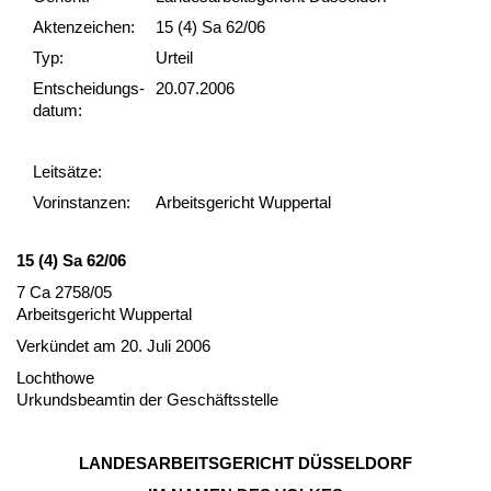
Akten­zeichen:
15 (4) Sa 62/06
Typ:
Urteil
Ent­scheid­ungs­
20.07.2006
datum:
Leit­sätze:
Vor­ins­tan­zen:
Arbeitsgericht Wuppertal
15 (4) Sa 62/06
7 Ca 2758/05
Ar­beits­ge­richt Wup­per­tal
Verkündet am 20. Ju­li 2006
Lochthowe
Ur­kunds­be­am­tin der Geschäfts­stel­le
LAN­DES­AR­BEITS­GERICHT DÜSSEL­DORF