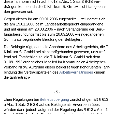
die­se Ta­rif­norm nicht nach § 613 a Abs. 1 Satz 3 BGB ver­
drängen können, da die T. Kli­ni­kum S. GmbH nicht ta­rif­ge­bun­
den ge­we­sen sei.
Ge­gen die­ses ihr am 09.01.2006 zu­ge­stell­te Ur­teil rich­tet sich
die am 19.01.2006 beim Lan­des­ar­beits­ge­richt ein­ge­gan­ge­ne
und mit ei­nem am 20.03.2006 – nach Verlänge­rung der Be­ru­
fungs­be­gründungs­frist bis zum 20.03.2006 – ein­ge­gan­ge­nen
Schrift­satz be­gründe­te Be­ru­fung der Be­klag­ten.
Die Be­klag­te rügt, dass die An­nah­me des Ar­beits­ge­richts, die T.
Kli­ni­kum S. GmbH sei nicht ta­rif­ge­bun­den ge­we­sen, un­zu­tref­
fend sei. Tatsächlich sei die T. Kli­ni­kum S. GmbH seit dem
01.09.1992 or­dent­li­ches Mit­glied im Kom­mu­na­len Ar­beit­ge­ber­
ver­band NRW. Auf­grund die­ser bei­der­sei­ti­gen kon­gru­en­ten Ta­rif­
bin­dung der Ver­trags­par­tei­en des
Ar­beits­verhält­nis­ses
gin­gen
die ta­rif­ver­trag­li-
- 5 -
chen Re­ge­lun­gen bei
Be­triebsüber­gang
zunächst gemäß § 613
a Abs. 1 Satz 2 BGB auf die Be­klag­te als Er­wer­be­rin über,
würden dann je­doch auf­grund der Re­ge­lung des § 613 a Abs. 1