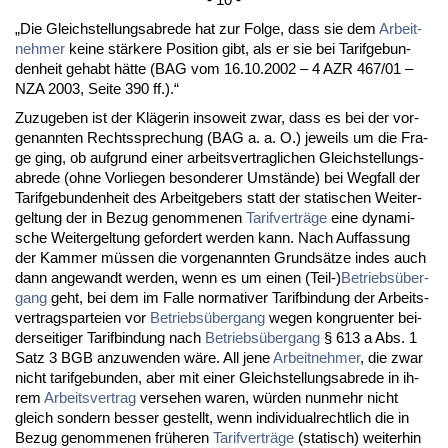
„Die Gleich­stel­lungs­ab­re­de hat zur Fol­ge, dass sie dem
Ar­beit­
neh­mer
kei­ne stärke­re Po­si­ti­on gibt, als er sie bei Ta­rif­ge­bun­
den­heit ge­habt hätte (BAG vom 16.10.2002 – 4 AZR 467/01 –
NZA 2003, Sei­te 390 ff.).“
Zu­zu­ge­ben ist der Kläge­rin in­so­weit zwar, dass es bei der vor­
ge­nann­ten Rechts­spre­chung (BAG a. a. O.) je­weils um die Fra­
ge ging, ob auf­grund ei­ner ar­beits­ver­trag­li­chen Gleich­stel­lungs­
ab­re­de (oh­ne Vor­lie­gen be­son­de­rer Umstände) bei Weg­fall der
Ta­rif­ge­bun­den­heit des Ar­beit­ge­bers statt der sta­ti­schen Wei­ter­
gel­tung der in Be­zug ge­nom­me­nen
Ta­rif­verträge
ei­ne dy­na­mi­
sche Wei­ter­gel­tung ge­for­dert wer­den kann. Nach Auf­fas­sung
der Kam­mer müssen die vor­ge­nann­ten Grundsätze in­des auch
dann an­ge­wandt wer­den, wenn es um ei­nen (Teil-)
Be­triebsüber­
gang
geht, bei dem im Fal­le nor­ma­ti­ver Ta­rif­bin­dung der Ar­beits­
ver­trags­par­tei­en vor
Be­triebsüber­gang
we­gen kon­gru­en­ter bei­
der­sei­ti­ger Ta­rif­bin­dung nach
Be­triebsüber­gang
§ 613 a Abs. 1
Satz 3 BGB an­zu­wen­den wäre. All je­ne
Ar­beit­neh­mer
, die zwar
nicht ta­rif­ge­bun­den, aber mit ei­ner Gleich­stel­lungs­ab­re­de in ih­
rem
Ar­beits­ver­trag
ver­se­hen wa­ren, würden nun­mehr nicht
gleich son­dern bes­ser ge­stellt, wenn in­di­vi­du­al­recht­lich die in
Be­zug ge­nom­me­nen frühe­ren
Ta­rif­verträge
(sta­tisch) wei­ter­hin