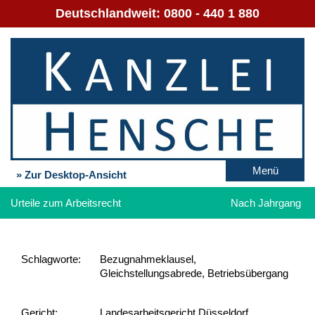
Deutschlandweit:
0800 - 440 1 880
Menü
» Zur Desktop-Ansicht
Urteile zum Arbeitsrecht
Nach Jahrgang
Schlag­worte:
Bezugnahmeklausel,
Gleichstellungsabrede, Betriebsübergang
Gericht:
Landesarbeitsgericht Düsseldorf