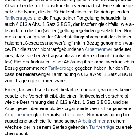
Ab­wei­chen­des nicht aus­drück­lich ver­ein­bart ist. Ei­ne sol­che ge­
setz­li­che Norm, die das Schick­sal ei­nes im Be­trieb gel­ten­den
Ta­rif­ver­tra­ges
und die Fra­ge sei­ner Fort­gel­tung be­han­delt, ist
auch § 613 a Abs. 1 Satz 3 BGB, der in­so­fern gleich­falls, wie al­
le an­de­ren die Ta­rif(wei­ter-)gel­tung re­geln­den ge­setz­li­chen Nor­
men auch, auf­grund der Gleich­stel­lungs­ab­re­de mit der dar­in ent­
hal­te­nen „Ge­set­zes­un­ter­wer­fung“ mit in Be­zug ge­nom­men wur­
de. Für die zu­vor nicht ta­rif­ge­bun­de­nen
Ar­beit­neh­mer
be­deu­tet
dies, dass sie bei Ver­trags­schluss in­so­fern schon ihr (an­ti­zi­pier­
tes) Ein­verständ­nis mit ei­ner Ablösung ih­rer ar­beits­ver­trag­lich in
Be­zug ge­nom­me­nen
Ta­rif­verträge
ge­ge­ben ha­ben, für den Fall,
dass bei bei­der­sei­ti­ger Ta­rif­bin­dung § 613 a Abs. 1 Satz 3 BGB
zum Tra­gen ge­kom­men wäre.
Ei­ner „Ta­rif­wech­sel­klau­sel“ be­darf es nur dann, wenn es kei­ne
ge­setz­li­che Vor­schrift gibt, die ei­nen Ta­rif­wech­sel vor­schreibt
wie die Be­stim­mung des § 613 a Abs. 1 Satz 3 BGB, und der
Ar­beit­ge­ber über ei­ne bloße - or­ga­ni­sier­te wie nicht­or­ga­ni­sier­te
Ar­beit­neh­mer
glei­cher­maßen tref­fen­de - Nor­m­an­wen­dung hin­
aus­ge­hend auch die Teil­ha­be sei­ner
Ar­beit­neh­mer
an ei­nem
Wech­sel der in sei­nem Be­trieb gel­ten­den
Ta­rif­verträge
zu er­rei­
chen sucht.