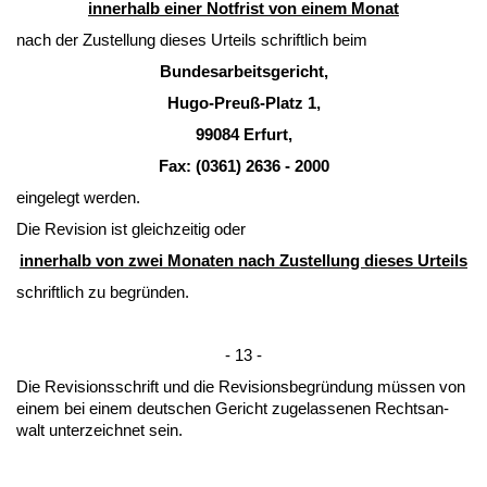
in­ner­halb ei­ner Not­frist von ei­nem Mo­nat
nach der Zu­stel­lung die­ses Ur­teils schrift­lich beim
Bun­des­ar­beits­ge­richt,
Hu­go-Preuß-Platz 1,
99084 Er­furt,
Fax: (0361) 2636 - 2000
ein­ge­legt wer­den.
Die Re­vi­si­on ist gleich­zei­tig oder
in­ner­halb von zwei Mo­na­ten nach Zu­stel­lung die­ses Ur­teils
schrift­lich zu be­gründen.
- 13 -
Die Re­vi­si­ons­schrift und die Re­vi­si­ons­be­gründung müssen von
ei­nem bei ei­nem deut­schen Ge­richt zu­ge­las­se­nen Rechts­an­
walt un­ter­zeich­net sein.