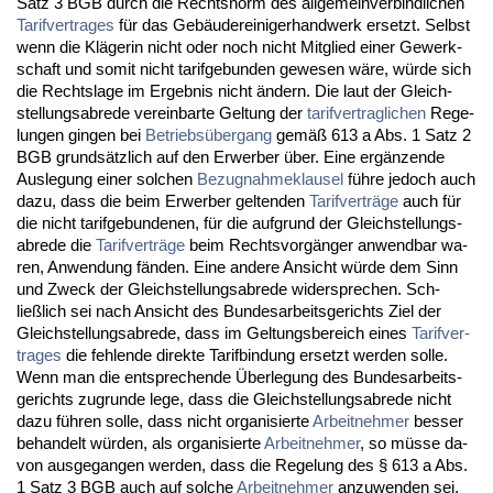
Satz 3 BGB durch die Rechts­norm des all­ge­mein­ver­bind­li­chen
Ta­rif­ver­tra­ges
für das Gebäuderei­ni­ger­hand­werk er­setzt. Selbst
wenn die Kläge­rin nicht oder noch nicht Mit­glied ei­ner Ge­werk­
schaft und so­mit nicht ta­rif­ge­bun­den ge­we­sen wäre, würde sich
die Rechts­la­ge im Er­geb­nis nicht ändern. Die laut der Gleich­
stel­lungs­ab­re­de ver­ein­bar­te Gel­tung der
ta­rif­ver­trag­li­chen
Re­ge­
lun­gen gin­gen bei
Be­triebsüber­gang
gemäß 613 a Abs. 1 Satz 2
BGB grundsätz­lich auf den Er­wer­ber über. Ei­ne ergänzen­de
Aus­le­gung ei­ner sol­chen
Be­zug­nah­me­klau­sel
führe je­doch auch
da­zu, dass die beim Er­wer­ber gel­ten­den
Ta­rif­verträge
auch für
die nicht ta­rif­ge­bun­de­nen, für die auf­grund der Gleich­stel­lungs­
ab­re­de die
Ta­rif­verträge
beim Rechts­vorgänger an­wend­bar wa­
ren, An­wen­dung fänden. Ei­ne an­de­re An­sicht würde dem Sinn
und Zweck der Gleich­stel­lungs­ab­re­de wi­der­spre­chen. Sch­
ließlich sei nach An­sicht des Bun­des­ar­beits­ge­richts Ziel der
Gleich­stel­lungs­ab­re­de, dass im Gel­tungs­be­reich ei­nes
Ta­rif­ver­
tra­ges
die feh­len­de di­rek­te Ta­rif­bin­dung er­setzt wer­den sol­le.
Wenn man die ent­spre­chen­de Über­le­gung des Bun­des­ar­beits­
ge­richts zu­grun­de le­ge, dass die Gleich­stel­lungs­ab­re­de nicht
da­zu führen sol­le, dass nicht or­ga­ni­sier­te
Ar­beit­neh­mer
bes­ser
be­han­delt würden, als or­ga­ni­sier­te
Ar­beit­neh­mer
, so müsse da­
von aus­ge­gan­gen wer­den, dass die Re­ge­lung des § 613 a Abs.
1 Satz 3 BGB auch auf sol­che
Ar­beit­neh­mer
an­zu­wen­den sei,