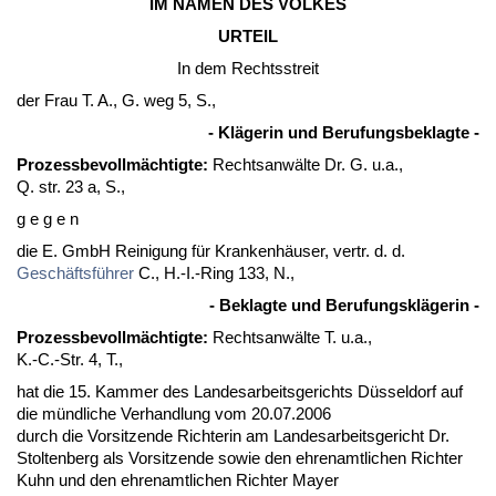
IM NA­MEN DES VOL­KES
UR­TEIL
In dem Rechts­streit
der Frau T. A., G. weg 5, S.,
- Kläge­rin und Be­ru­fungs­be­klag­te -
Pro­zess­be­vollmäch­tig­te:
Rechts­anwälte Dr. G. u.a.,
Q. str. 23 a, S.,
g e g e n
die E. GmbH Rei­ni­gung für Kran­kenhäuser, vertr. d. d.
Geschäftsführer
C., H.-I.-Ring 133, N.,
- Be­klag­te und Be­ru­fungskläge­rin -
Pro­zess­be­vollmäch­tig­te:
Rechts­anwälte T. u.a.,
K.-C.-Str. 4, T.,
hat die 15. Kam­mer des Lan­des­ar­beits­ge­richts Düssel­dorf auf
die münd­li­che Ver­hand­lung vom 20.07.2006
durch die Vor­sit­zen­de Rich­te­rin am Lan­des­ar­beits­ge­richt Dr.
Stol­ten­berg als Vor­sit­zen­de so­wie den eh­ren­amt­li­chen Rich­ter
Kuhn und den eh­ren­amt­li­chen Rich­ter May­er