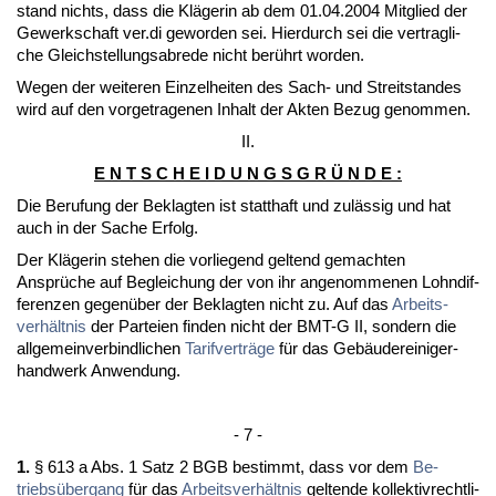
stand nichts, dass die Kläge­rin ab dem 01.04.2004 Mit­glied der
Ge­werk­schaft ver.di ge­wor­den sei. Hier­durch sei die ver­trag­li­
che Gleich­stel­lungs­ab­re­de nicht berührt wor­den.
We­gen der wei­te­ren Ein­zel­hei­ten des Sach- und Streit­stan­des
wird auf den vor­ge­tra­ge­nen In­halt der Ak­ten Be­zug ge­nom­men.
II.
E N T S C H E I D U N G S G R Ü N D E :
Die Be­ru­fung der Be­klag­ten ist statt­haft und zulässig und hat
auch in der Sa­che Er­folg.
Der Kläge­rin ste­hen die vor­lie­gend gel­tend ge­mach­ten
Ansprüche auf Be­glei­chung der von ihr an­ge­nom­me­nen Lohn­dif­
fe­ren­zen ge­genüber der Be­klag­ten nicht zu. Auf das
Ar­beits­
verhält­nis
der Par­tei­en fin­den nicht der BMT-G II, son­dern die
all­ge­mein­ver­bind­li­chen
Ta­rif­verträge
für das Gebäuderei­ni­ger­
hand­werk An­wen­dung.
- 7 -
1.
§ 613 a Abs. 1 Satz 2 BGB be­stimmt, dass vor dem
Be­
triebsüber­gang
für das
Ar­beits­verhält­nis
gel­ten­de kol­lek­tiv­recht­li­