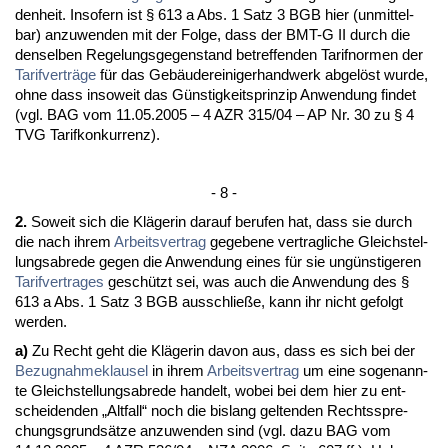
den­heit. In­so­fern ist § 613 a Abs. 1 Satz 3 BGB hier (un­mit­tel­
bar) an­zu­wen­den mit der Fol­ge, dass der BMT-G II durch die
den­sel­ben Re­ge­lungs­ge­gen­stand be­tref­fen­den Ta­rif­nor­men der
Ta­rif­verträge
für das Gebäuderei­ni­ger­hand­werk ab­gelöst wur­de,
oh­ne dass in­so­weit das Güns­tig­keits­prin­zip An­wen­dung fin­det
(vgl. BAG vom 11.05.2005 – 4 AZR 315/04 – AP Nr. 30 zu § 4
TVG Ta­rif­kon­kur­renz).
- 8 -
2.
So­weit sich die Kläge­rin dar­auf be­ru­fen hat, dass sie durch
die nach ih­rem
Ar­beits­ver­trag
ge­ge­be­ne ver­trag­li­che Gleich­stel­
lungs­ab­re­de ge­gen die An­wen­dung ei­nes für sie ungüns­ti­ge­ren
Ta­rif­ver­tra­ges
geschützt sei, was auch die An­wen­dung des §
613 a Abs. 1 Satz 3 BGB aus­sch­ließe, kann ihr nicht ge­folgt
wer­den.
a)
Zu Recht geht die Kläge­rin da­von aus, dass es sich bei der
Be­zug­nah­me­klau­sel
in ih­rem
Ar­beits­ver­trag
um ei­ne so­ge­nann­
te Gleich­stel­lungs­ab­re­de han­delt, wo­bei bei dem hier zu ent­
schei­den­den „Alt­fall“ noch die bis­lang gel­ten­den Rechts­spre­
chungs­grundsätze an­zu­wen­den sind (vgl. da­zu BAG vom