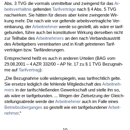
Abs. 3 TVG die vor­mals un­mit­tel­bar und zwin­gend für das
Ar­
beits­verhält­nis
gel­ten­den
Ta­rif­verträge
nach § 4 Abs. 5 TVG
nach­wir­ken. Sie hätten für die­ses aber kei­ne zwin­gen­de Wir­
kung mehr. Die nach wie vor gel­ten­de ar­beits­ver­trag­li­che Ver­
ein­ba­rung, der
Ar­beit­neh­mer
wer­de so ge­stellt, als wäre er ta­rif­
ge­bun­den, führe auch bei kon­sti­tu­ti­ver Wir­kung der­sel­ben nicht
zur Teil­ha­be des
Ar­beit­neh­mers
an den nach Ver­bands­aus­tritt
des Ar­beit­ge­bers ver­ein­bar­ten und in Kraft ge­tre­te­nen Ta­rif­
verträgen bzw. Ta­rifände­run­gen.
Ent­spre­chend heißt es auch in an­de­ren Ur­tei­len (BAG vom
29.08.2001 – 4 AZR 332/00 – AP Nr. 17 zu § 1 TVG Be­zug­nah­
me auf
Ta­rif­ver­trag
):
„Die Be­zug­nah­me sol­le wi­der­spie­geln, was ta­rif­recht­lich gel­te.
Sie er­set­ze le­dig­lich die feh­len­de Mit­glied­schaft des
Ar­beit­neh­
mers
in der ta­rif­sch­ließen­den Ge­werk­schaft und stel­le ihn so,
als wäre er ta­rif­ge­bun­den. ... We­gen der Ziel­set­zung der Gleich­
stel­lungs­ab­re­de wer­de der
Ar­beit­neh­mer
auch im Fal­le ei­nes
Be­triebsüber­g­an­ges
so ge­stellt wie ein ta­rif­ge­bun­de­ner
Ar­beit­
neh­mer
.“
- 10 -