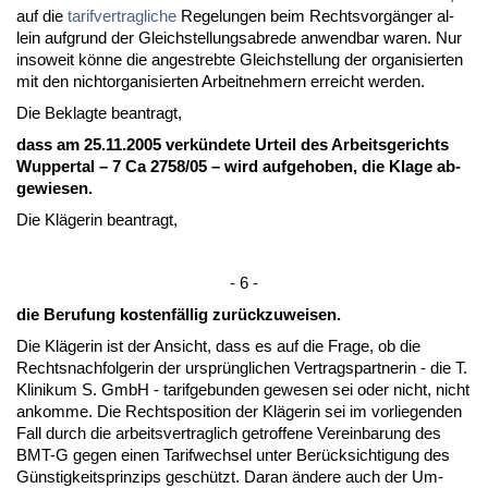
auf die
ta­rif­ver­trag­li­che
Re­ge­lun­gen beim Rechts­vorgänger al­
lein auf­grund der Gleich­stel­lungs­ab­re­de an­wend­bar wa­ren. Nur
in­so­weit könne die an­ge­streb­te Gleich­stel­lung der or­ga­ni­sier­ten
mit den nicht­or­ga­ni­sier­ten Ar­beit­neh­mern er­reicht wer­den.
Die Be­klag­te be­an­tragt,
dass am 25.11.2005 verkünde­te Ur­teil des Ar­beits­ge­richts
Wup­per­tal – 7 Ca 2758/05 – wird auf­ge­ho­ben, die Kla­ge ab­
ge­wie­sen.
Die Kläge­rin be­an­tragt,
- 6 -
die Be­ru­fung kos­tenfällig zurück­zu­wei­sen.
Die Kläge­rin ist der An­sicht, dass es auf die Fra­ge, ob die
Rechts­nach­fol­ge­rin der ursprüng­li­chen Ver­trags­part­ne­rin - die T.
Kli­ni­kum S. GmbH - ta­rif­ge­bun­den ge­we­sen sei oder nicht, nicht
an­kom­me. Die Rechts­po­si­ti­on der Kläge­rin sei im vor­lie­gen­den
Fall durch die ar­beits­ver­trag­lich ge­trof­fe­ne Ver­ein­ba­rung des
BMT-G ge­gen ei­nen Ta­rif­wech­sel un­ter Berück­sich­ti­gung des
Güns­tig­keits­prin­zips geschützt. Dar­an ände­re auch der Um­