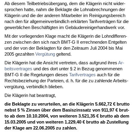
Ab die­sem Teil­be­triebsüber­gang, dem die Kläge­rin nicht wi­der­
spro­chen hat­te, nahm die Be­klag­te die Lohn­ab­rech­nun­gen der
Kläge­rin und die der an­de­ren Mit­ar­bei­ter im Rei­ni­gungs­be­reich
nach den für all­ge­mein­ver­bind­lich erklärten Ta­rif­verträgen für die
ge­werb­li­chen Beschäftig­ten im Gebäuderei­ni­ger­hand­werk vor.
Mit der vor­lie­gen­den Kla­ge macht die Kläge­rin die Lohn­dif­fe­ren­
zen zwi­schen den sich nach BMT-G II er­rech­nen­den Ent­gel­ten
und der von der Be­klag­ten für den Zeit­raum Ju­li 2004 bis Mai
2005 ge­zahl­ten
Vergütung
gel­tend.
Die Kläge­rin hat die An­sicht ver­tre­ten, dass auf­grund ih­res
Ar­
beits­ver­tra­ges
und des dort un­ter § 2 in Be­zug ge­nom­me­nen
BMT-G II die Re­ge­lun­gen die­ses
Ta­rif­ver­tra­ges
auch für die
Rechts­be­zie­hung der Par­tei­en, d. h. für die zu zah­len­de Ar­beits­
vergütung, ver­bind­lich blie­ben.
Die Kläge­rin hat be­an­tragt,
die Be­klag­te zu ver­ur­tei­len, an die Kläge­rin 5.662,72 € brut­to
nebst 5 % Zin­sen über dem Ba­sis­zins­satz von 911,97 € brut­
to ab dem 10.10.2004, von wei­te­ren 3.521,35 € brut­to ab dem
15.03.2005 und von wei­te­ren 1.229,40 € brut­to ab Zu­stel­lung
der Kla­ge am 22.06.2005 zu zah­len.