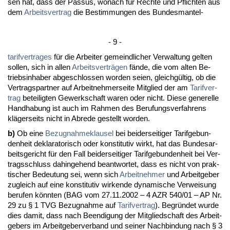
sen hat, dass der Pas­sus, wo­nach für Rech­te und Pflich­ten aus
dem
Ar­beits­ver­trag
die Be­stim­mun­gen des Bun­des­man­tel-
- 9 -
ta­rif­ver­tra­ges
für die Ar­bei­ter ge­meind­li­cher Ver­wal­tung gel­ten
sol­len, sich in al­len
Ar­beits­verträgen
fände, die vom al­ten Be­
triebs­in­ha­ber ab­ge­schlos­sen wor­den sei­en, gleichgültig, ob die
Ver­trags­part­ner auf Ar­beit­neh­mer­sei­te Mit­glied der am
Ta­rif­ver­
trag
be­tei­lig­ten Ge­werk­schaft wa­ren oder nicht. Die­se ge­ne­rel­le
Hand­ha­bung ist auch im Rah­men des Be­ru­fungs­ver­fah­rens
kläger­seits nicht in Ab­re­de ge­stellt wor­den.
b)
Ob ei­ne
Be­zug­nah­me­klau­sel
bei bei­der­sei­ti­ger Ta­rif­ge­bun­
den­heit de­kla­ra­to­risch oder kon­sti­tu­tiv wirkt, hat das Bun­des­ar­
beits­ge­richt für den Fall bei­der­sei­ti­ger Ta­rif­ge­bun­den­heit bei Ver­
trags­schluss da­hin­ge­hend be­ant­wor­tet, dass es nicht von prak­
ti­scher Be­deu­tung sei, wenn sich
Ar­beit­neh­mer
und Ar­beit­ge­ber
zu­gleich auf ei­ne kon­sti­tu­tiv wir­ken­de dy­na­mi­sche Ver­wei­sung
be­ru­fen könn­ten (BAG vom 27.11.2002 – 4 AZR 540/01 – AP Nr.
29 zu § 1 TVG Be­zug­nah­me auf
Ta­rif­ver­trag
). Be­gründet wur­de
dies da­mit, dass nach Be­en­di­gung der Mit­glied­schaft des Ar­beit­
ge­bers im Ar­beit­ge­ber­ver­band und sei­ner Nach­bin­dung nach § 3