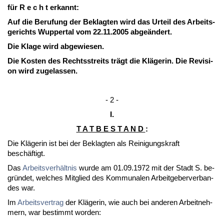
für R e c h t er­kannt:
Auf die Be­ru­fung der Be­klag­ten wird das Ur­teil des Ar­beits­
ge­richts Wup­per­tal vom 22.11.2005 ab­geändert.
Die Kla­ge wird ab­ge­wie­sen.
Die Kos­ten des Rechts­streits trägt die Kläge­rin. Die Re­vi­si­
on wird zu­ge­las­sen.
- 2 -
I.
T A T B E S T A N D
:
Die Kläge­rin ist bei der Be­klag­ten als Rei­ni­gungs­kraft
beschäftigt.
Das
Ar­beits­verhält­nis
wur­de am 01.09.1972 mit der Stadt S. be­
gründet, wel­ches Mit­glied des Kom­mu­na­len Ar­beit­ge­ber­ver­ban­
des war.
Im
Ar­beits­ver­trag
der Kläge­rin, wie auch bei an­de­ren Ar­beit­neh­
mern, war be­stimmt wor­den: