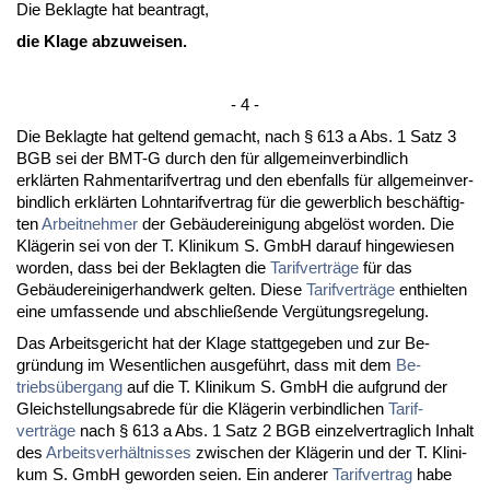
Die Be­klag­te hat be­an­tragt,
die Kla­ge ab­zu­wei­sen.
- 4 -
Die Be­klag­te hat gel­tend ge­macht, nach § 613 a Abs. 1 Satz 3
BGB sei der BMT-G durch den für all­ge­mein­ver­bind­lich
erklärten Rah­men­ta­rif­ver­trag und den eben­falls für all­ge­mein­ver­
bind­lich erklärten Lohn­ta­rif­ver­trag für die ge­werb­lich beschäftig­
ten
Ar­beit­neh­mer
der Gebäuderei­ni­gung ab­gelöst wor­den. Die
Kläge­rin sei von der T. Kli­ni­kum S. GmbH dar­auf hin­ge­wie­sen
wor­den, dass bei der Be­klag­ten die
Ta­rif­verträge
für das
Gebäuderei­ni­ger­hand­werk gel­ten. Die­se
Ta­rif­verträge
ent­hiel­ten
ei­ne um­fas­sen­de und ab­sch­ließen­de Vergütungs­re­ge­lung.
Das Ar­beits­ge­richt hat der Kla­ge statt­ge­ge­ben und zur Be­
gründung im We­sent­li­chen aus­geführt, dass mit dem
Be­
triebsüber­gang
auf die T. Kli­ni­kum S. GmbH die auf­grund der
Gleich­stel­lungs­ab­re­de für die Kläge­rin ver­bind­li­chen
Ta­rif­
verträge
nach § 613 a Abs. 1 Satz 2 BGB ein­zel­ver­trag­lich In­halt
des
Ar­beits­verhält­nis­ses
zwi­schen der Kläge­rin und der T. Kli­ni­
kum S. GmbH ge­wor­den sei­en. Ein an­de­rer
Ta­rif­ver­trag
ha­be