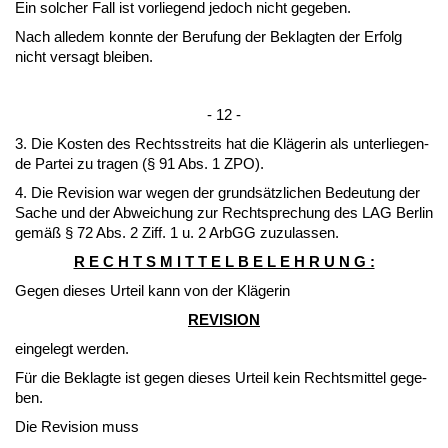
Ein sol­cher Fall ist vor­lie­gend je­doch nicht ge­ge­ben.
Nach al­le­dem konn­te der Be­ru­fung der Be­klag­ten der Er­folg
nicht ver­sagt blei­ben.
- 12 -
3. Die Kos­ten des Rechts­streits hat die Kläge­rin als un­ter­lie­gen­
de Par­tei zu tra­gen (§ 91 Abs. 1 ZPO).
4. Die Re­vi­si­on war we­gen der grundsätz­li­chen Be­deu­tung der
Sa­che und der Ab­wei­chung zur Recht­spre­chung des LAG Ber­lin
gemäß § 72 Abs. 2 Ziff. 1 u. 2 ArbGG zu­zu­las­sen.
R E C H T S M I T T E L B E L E H R U N G :
Ge­gen die­ses Ur­teil kann von der Kläge­rin
RE­VISION
ein­ge­legt wer­den.
Für die Be­klag­te ist ge­gen die­ses Ur­teil kein Rechts­mit­tel ge­ge­
ben.
Die Re­vi­si­on muss