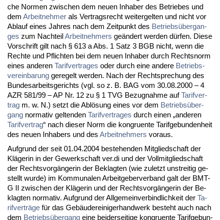
che Nor­men zwi­schen dem neu­en In­ha­ber des Be­trie­bes und
dem
Ar­beit­neh­mer
als Ver­trags­recht wei­ter­gel­ten und nicht vor
Ab­lauf ei­nes Jah­res nach dem Zeit­punkt des
Be­triebsüber­g­an­
ges
zum Nach­teil
Ar­beit­neh­mers
geändert wer­den dürfen. Die­se
Vor­schrift gilt nach § 613 a Abs. 1 Satz 3 BGB nicht, wenn die
Rech­te und Pflich­ten bei dem neu­en In­ha­ber durch Rechts­norm
ei­nes an­de­ren
Ta­rif­ver­tra­ges
oder durch ei­ne an­de­re
Be­triebs­
ver­ein­ba­rung
ge­re­gelt wer­den. Nach der Recht­spre­chung des
Bun­des­ar­beits­ge­richts (vgl. so z. B. BAG vom 30.08.2000 – 4
AZR 581/99 – AP Nr. 12 zu § 1 TVG Be­zug­nah­me auf
Ta­rif­ver­
trag
m. w. N.) setzt die Ablösung ei­nes vor dem
Be­triebsüber­
gang
nor­ma­tiv gel­ten­den
Ta­rif­ver­tra­ges
durch ei­nen „an­de­ren
Ta­rif­ver­trag
“ nach die­ser Norm die kon­gru­en­te Ta­rif­ge­bun­den­heit
des neu­en In­ha­bers und des
Ar­beit­neh­mers
vor­aus.
Auf­grund der seit 01.04.2004 be­ste­hen­den Mit­glied­schaft der
Kläge­rin in der Ge­werk­schaft ver.di und der Voll­mit­glied­schaft
der Rechts­vorgänge­rin der Be­klag­ten (wie zu­letzt un­strei­tig ge­
stellt wur­de) im Kom­mu­na­len Ar­beit­ge­ber­ver­band galt der BMT-
G II zwi­schen der Kläge­rin und der Rechts­vorgänge­rin der Be­
klag­ten nor­ma­tiv. Auf­grund der All­ge­mein­ver­bind­lich­keit der
Ta­
rif­verträge
für das Gebäuderei­ni­ger­hand­werk be­steht auch nach
dem
Be­triebsüber­gang
ei­ne bei­der­sei­ti­ge kon­gru­en­te Ta­rif­ge­bun­