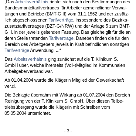
„Das
Ar­beits­verhält­nis
rich­tet sich nach den Be­stim­mun­gen des
Bun­des­man­tel­ta­rif­ver­tra­ges für Ar­bei­ter ge­meind­li­cher Ver­wal­
tun­gen und Be­trie­be (BMT-G II) vom 31.1.1962 und der zusätz­
lich ab­ge­schlos­se­nen
Ta­rif­verträge
, ins­be­son­de­re des Be­zirks­
zu­satz­ta­rif­ver­tra­ges (BZT-G/NRW) und der An­la­ge 5 zum BMT-
G II, in der je­weils gel­ten­den Fas­sung. Das glei­che gilt für die an
de­ren Stel­le tre­ten­den
Ta­rif­verträge
. Da­ne­ben fin­den die für den
Be­reich des Ar­beit­ge­bers je­weils in Kraft be­find­li­chen sons­ti­gen
Ta­rif­verträge
An­wen­dung. ...“
Das
Ar­beits­verhält­nis
ging zunächst auf die T. Kli­ni­kum S.
GmbH über, wel­che ih­rer­seits (Voll-)Mit­glied im Kom­mu­na­len
Ar­beit­ge­ber­ver­band war.
Ab 01.04.2004 wur­de die Kläge­rin Mit­glied der Ge­werk­schaft
ver.di.
Die Be­klag­te über­nahm mit Wir­kung ab 01.07.2004 den Be­reich
Rei­ni­gung von der T. Kli­ni­kum S. GmbH. Über die­sen Teil­be­
triebsüber­gang wur­de die Kläge­rin mit Schrei­ben vom
05.05.2004 un­ter­rich­tet.
- 3 -