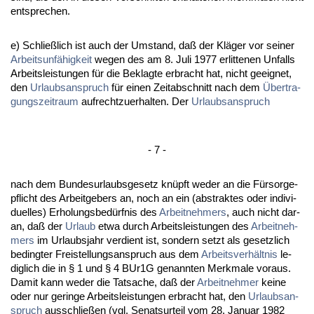
ent­spre­chen.
e) Sch­ließlich ist auch der Um­stand, daß der Kläger vor sei­ner
Ar­beits­unfähig­keit
we­gen des am 8. Ju­li 1977 er­lit­te­nen Un­falls
Ar­beits­leis­tun­gen für die Be­klag­te er­bracht hat, nicht ge­eig­net,
den
Ur­laubs­an­spruch
für ei­nen Zeit­ab­schnitt nach dem
Über­tra­
gungs­zeit­raum
auf­recht­zu­er­hal­ten. Der
Ur­laubs­an­spruch
- 7 -
nach dem Bun­des­ur­laubs­ge­setz knüpft we­der an die Fürsor­ge­
pflicht des Ar­beit­ge­bers an, noch an ein (abs­trak­tes oder in­di­vi­
du­el­les) Er­ho­lungs­bedürf­nis des
Ar­beit­neh­mers
, auch nicht dar­
an, daß der
Ur­laub
et­wa durch Ar­beits­leis­tun­gen des
Ar­beit­neh­
mers
im Ur­laubs­jahr ver­dient ist, son­dern setzt als ge­setz­lich
be­ding­ter Frei­stel­lungs­an­spruch aus dem
Ar­beits­verhält­nis
le­
dig­lich die in § 1 und § 4 BUr1G ge­nann­ten Merk­ma­le vor­aus.
Da­mit kann we­der die Tat­sa­che, daß der
Ar­beit­neh­mer
kei­ne
oder nur ge­rin­ge Ar­beits­leis­tun­gen er­bracht hat, den
Ur­laubs­an­
spruch
aus­sch­ließen (vgl. Se­nats­ur­teil vom 28. Ja­nu­ar 1982