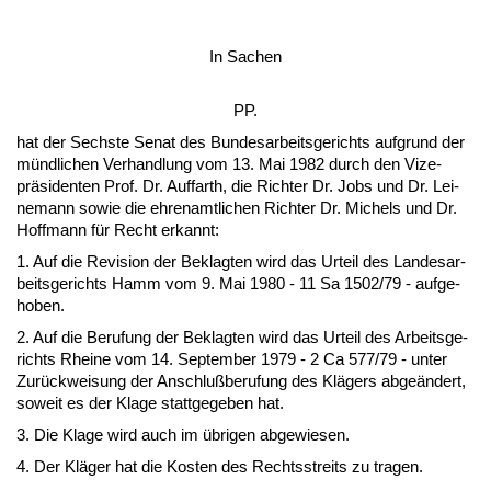
In Sa­chen
PP.
hat der Sechs­te Se­nat des Bun­des­ar­beits­ge­richts auf­grund der
münd­li­chen Ver­hand­lung vom 13. Mai 1982 durch den Vi­ze­
präsi­den­ten Prof. Dr. Auf­farth, die Rich­ter Dr. Jobs und Dr. Lei­
ne­mann so­wie die eh­ren­amt­li­chen Rich­ter Dr. Mi­chels und Dr.
Hoff­mann für Recht er­kannt:
1. Auf die Re­vi­si­on der Be­klag­ten wird das Ur­teil des Lan­des­ar­
beits­ge­richts Hamm vom 9. Mai 1980 - 11 Sa 1502/79 - auf­ge­
ho­ben.
2. Auf die Be­ru­fung der Be­klag­ten wird das Ur­teil des Ar­beits­ge­
richts Rhei­ne vom 14. Sep­tem­ber 1979 - 2 Ca 577/79 - un­ter
Zurück­wei­sung der An­schlußbe­ru­fung des Klägers ab­geändert,
so­weit es der Kla­ge statt­ge­ge­ben hat.
3. Die Kla­ge wird auch im übri­gen ab­ge­wie­sen.
4. Der Kläger hat die Kos­ten des Rechts­streits zu tra­gen.