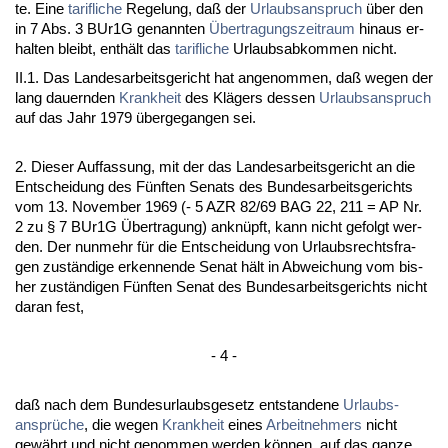
te. Ei­ne
ta­rif­li­che
Re­ge­lung, daß der
Ur­laubs­an­spruch
über den
in 7 Abs. 3 BUr1G ge­nann­ten
Über­tra­gungs­zeit­raum
hin­aus er­
hal­ten bleibt, enthält das
ta­rif­li­che
Ur­laubs­ab­kom­men nicht.
II.1. Das Lan­des­ar­beits­ge­richt hat an­ge­nom­men, daß we­gen der
lang dau­ern­den
Krank­heit
des Klägers des­sen
Ur­laubs­an­spruch
auf das Jahr 1979 über­ge­gan­gen sei.
2. Die­ser Auf­fas­sung, mit der das Lan­des­ar­beits­ge­richt an die
Ent­schei­dung des Fünf­ten Se­nats des Bun­des­ar­beits­ge­richts
vom 13. No­vem­ber 1969 (- 5 AZR 82/69 BAG 22, 211 = AP Nr.
2 zu § 7 BUr1G Über­tra­gung) an­knüpft, kann nicht ge­folgt wer­
den. Der nun­mehr für die Ent­schei­dung von Ur­laubs­rechts­fra­
gen zuständi­ge er­ken­nen­de Se­nat hält in Ab­wei­chung vom bis­
her zuständi­gen Fünf­ten Se­nat des Bun­des­ar­beits­ge­richts nicht
dar­an fest,
- 4 -
daß nach dem Bun­des­ur­laubs­ge­setz ent­stan­de­ne
Ur­laubs­
ansprüche
, die we­gen
Krank­heit
ei­nes
Ar­beit­neh­mers
nicht
gewährt und nicht ge­nom­men wer­den können, auf das gan­ze