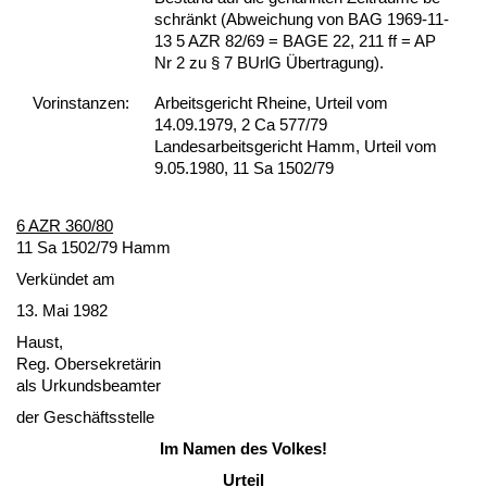
schränkt (Ab­wei­chung von BAG 1969-11-
13 5 AZR 82/69 = BA­GE 22, 211 ff = AP
Nr 2 zu § 7 BUrlG Über­tra­gung).
Vor­ins­tan­zen:
Arbeitsgericht Rheine, Urteil vom
14.09.1979, 2 Ca 577/79
Landesarbeitsgericht Hamm, Urteil vom
9.05.1980, 11 Sa 1502/79
6 AZR 360/80
11 Sa 1502/79 Hamm
Verkündet am
13. Mai 1982
Haust,
Reg. Ober­se­kretärin
als Ur­kunds­be­am­ter
der Geschäfts­stel­le
Im Na­men des Vol­kes!
Ur­teil