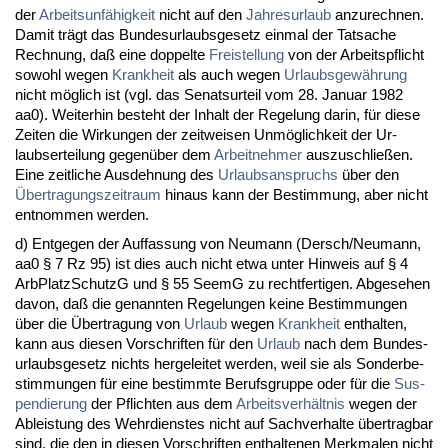
der
Ar­beits­unfähig­keit
nicht auf den
Jah­res­ur­laub
an­zu­rech­nen.
Da­mit trägt das Bun­des­ur­laubs­ge­setz ein­mal der Tat­sa­che
Rech­nung, daß ei­ne dop­pel­te
Frei­stel­lung
von der Ar­beits­pflicht
so­wohl we­gen
Krank­heit
als auch we­gen
Ur­laubs­gewährung
nicht möglich ist (vgl. das Se­nats­ur­teil vom 28. Ja­nu­ar 1982
aa0). Wei­ter­hin be­steht der In­halt der Re­ge­lung dar­in, für die­se
Zei­ten die Wir­kun­gen der zeit­wei­sen Unmöglich­keit der Ur­
laubser­tei­lung ge­genüber dem
Ar­beit­neh­mer
aus­zu­sch­ließen.
Ei­ne zeit­li­che Aus­deh­nung des
Ur­laubs­an­spruchs
über den
Über­tra­gungs­zeit­raum
hin­aus kann der Be­stim­mung, aber nicht
ent­nom­men wer­den.
d) Ent­ge­gen der Auf­fas­sung von Neu­mann (Dersch/Neu­mann,
aa0 § 7 Rz 95) ist dies auch nicht et­wa un­ter Hin­weis auf § 4
Arb­Plat­zSchutzG und § 55 SeemG zu recht­fer­ti­gen. Ab­ge­se­hen
da­von, daß die ge­nann­ten Re­ge­lun­gen kei­ne Be­stim­mun­gen
über die Über­tra­gung von
Ur­laub
we­gen
Krank­heit
ent­hal­ten,
kann aus die­sen Vor­schrif­ten für den
Ur­laub
nach dem Bun­des­
ur­laubs­ge­setz nichts her­ge­lei­tet wer­den, weil sie als Son­der­be­
stim­mun­gen für ei­ne be­stimm­te Be­rufs­grup­pe oder für die
Su­s­
pen­die­rung
der Pflich­ten aus dem
Ar­beits­verhält­nis
we­gen der
Ab­leis­tung des Wehr­diens­tes nicht auf Sach­ver­hal­te über­trag­bar
sind, die den in die­sen Vor­schrif­ten ent­hal­te­nen Merk­ma­len nicht