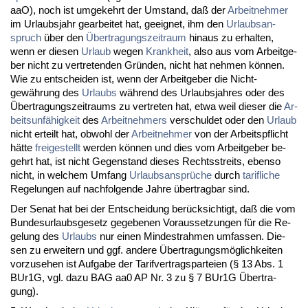
aaO), noch ist um­ge­kehrt der Um­stand, daß der
Ar­beit­neh­mer
im Ur­laubs­jahr ge­ar­bei­tet hat, ge­eig­net, ihm den
Ur­laubs­an­
spruch
über den
Über­tra­gungs­zeit­raum
hin­aus zu er­hal­ten,
wenn er die­sen
Ur­laub
we­gen
Krank­heit
, al­so aus vom Ar­beit­ge­
ber nicht zu ver­tre­ten­den Gründen, nicht hat neh­men können.
Wie zu ent­schei­den ist, wenn der Ar­beit­ge­ber die Nicht­
gewährung des
Ur­laubs
während des Ur­laubs­jah­res oder des
Über­tra­gungs­zeit­raums zu ver­tre­ten hat, et­wa weil die­ser die
Ar­
beits­unfähig­keit
des
Ar­beit­neh­mers
ver­schul­det oder den
Ur­laub
nicht er­teilt hat, ob­wohl der
Ar­beit­neh­mer
von der Ar­beits­pflicht
hätte
frei­ge­stellt
wer­den können und dies vom Ar­beit­ge­ber be­
gehrt hat, ist nicht Ge­gen­stand die­ses Rechts­streits, eben­so
nicht, in wel­chem Um­fang
Ur­laubs­ansprüche
durch
ta­rif­li­che
Re­ge­lun­gen auf nach­fol­gen­de Jah­re über­trag­bar sind.
Der Se­nat hat bei der Ent­schei­dung berück­sich­tigt, daß die vom
Bun­des­ur­laubs­ge­setz ge­ge­be­nen Vor­aus­set­zun­gen für die Re­
ge­lung des
Ur­laubs
nur ei­nen Min­dest­rah­men um­fas­sen. Die­
sen zu er­wei­tern und ggf. an­de­re Über­tra­gungsmöglich­kei­ten
vor­zu­se­hen ist Auf­ga­be der Ta­rif­ver­trags­par­tei­en (§ 13 Abs. 1
BUr1G, vgl. da­zu BAG aa0 AP Nr. 3 zu § 7 BUr1G Über­tra­
gung).