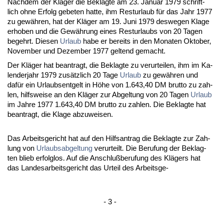
Nach­dem der Kläger die Be­klag­te am 23. Ja­nu­ar 1979 schrift­
lich oh­ne Er­folg ge­be­ten hat­te, ihm Rest­ur­laub für das Jahr 1977
zu gewähren, hat der Kläger am 19. Ju­ni 1979 des­we­gen Kla­ge
er­ho­ben und die Gewährung ei­nes Rest­ur­laubs von 20 Ta­gen
be­gehrt. Die­sen
Ur­laub
ha­be er be­reits in den Mo­na­ten Ok­to­ber,
No­vem­ber und De­zem­ber 1977 gel­tend ge­macht.
Der Kläger hat be­an­tragt, die Be­klag­te zu ver­ur­tei­len, ihm im Ka­
len­der­jahr 1979 zusätz­lich 20 Ta­ge
Ur­laub
zu gewähren und
dafür ein Ur­laubs­ent­gelt in Höhe von 1.643,40 DM brut­to zu zah­
len, hilfs­wei­se an den Kläger zur Ab­gel­tung von 20 Ta­gen
Ur­laub
im Jah­re 1977 1.643,40 DM brut­to zu zah­len. Die Be­klag­te hat
be­an­tragt, die Kla­ge ab­zu­wei­sen.
Das Ar­beits­ge­richt hat auf den Hilfs­an­trag die Be­klag­te zur Zah­
lung von
Ur­laubs­ab­gel­tung
ver­ur­teilt. Die Be­ru­fung der Be­klag­
ten blieb er­folg­los. Auf die An­schlußbe­ru­fung des Klägers hat
das Lan­des­ar­beits­ge­richt das Ur­teil des Ar­beits­ge-
- 3 -