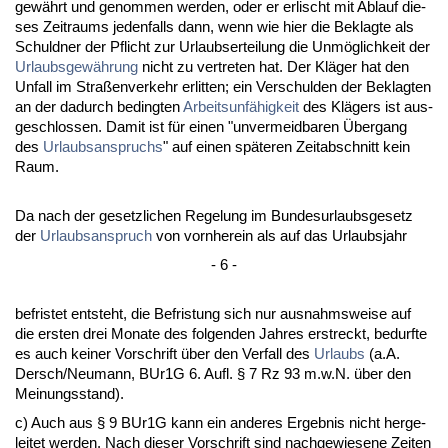
gewährt und ge­nom­men wer­den, oder er er­lischt mit Ab­lauf die­
ses Zeit­raums je­den­falls dann, wenn wie hier die Be­klag­te als
Schuld­ner der Pflicht zur Ur­laubser­tei­lung die Unmöglich­keit der
Ur­laubs­gewährung
nicht zu ver­tre­ten hat. Der Kläger hat den
Un­fall im Straßen­ver­kehr er­lit­ten; ein Ver­schul­den der Be­klag­ten
an der da­durch be­ding­ten
Ar­beits­unfähig­keit
des Klägers ist aus­
ge­schlos­sen. Da­mit ist für ei­nen "un­ver­meid­ba­ren Über­gang
des
Ur­laubs­an­spruchs
" auf ei­nen späte­ren Zeit­ab­schnitt kein
Raum.
Da nach der ge­setz­li­chen Re­ge­lung im Bun­des­ur­laubs­ge­setz
der
Ur­laubs­an­spruch
von vorn­her­ein als auf das Ur­laubs­jahr
- 6 -
be­fris­tet ent­steht, die Be­fris­tung sich nur aus­nahms­wei­se auf
die ers­ten drei Mo­na­te des fol­gen­den Jah­res er­streckt, be­durf­te
es auch kei­ner Vor­schrift über den Ver­fall des
Ur­laubs
(a.A.
Dersch/Neu­mann, BUr1G 6. Aufl. § 7 Rz 93 m.w.N. über den
Mei­nungs­stand).
c) Auch aus § 9 BUr1G kann ein an­de­res Er­geb­nis nicht her­ge­
lei­tet wer­den. Nach die­ser Vor­schrift sind nach­ge­wie­se­ne Zei­ten