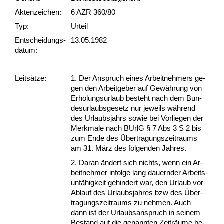
Akten­zeichen:
6 AZR 360/80
Typ:
Urteil
Ent­scheid­ungs­
13.05.1982
datum:
Leit­sätze:
1. Der An­spruch ei­nes Ar­beit­neh­mers ge­
gen den Ar­beit­ge­ber auf Gewährung von
Er­ho­lungs­ur­laub be­steht nach dem Bun­
des­ur­laubs­ge­setz nur je­weils während
des Ur­laubs­jahrs so­wie bei Vor­lie­gen der
Merk­ma­le nach BUrlG § 7 Abs 3 S 2 bis
zum En­de des Über­tra­gungs­zeit­raums
am 31. März des fol­gen­den Jah­res.
2. Dar­an ändert sich nichts, wenn ein Ar­
beit­neh­mer in­fol­ge lang dau­ern­der Ar­beits­
unfähig­keit ge­hin­dert war, den Ur­laub vor
Ab­lauf des Ur­laubs­jah­res bzw des Über­
tra­gungs­zeit­raums zu neh­men. Auch
dann ist der Ur­laubs­an­spruch in sei­nem
Be­stand auf die ge­nann­ten Zeiträume be­