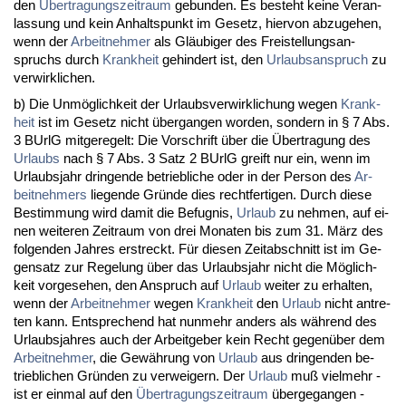
den
Über­tra­gungs­zeit­raum
ge­bun­den. Es be­steht kei­ne Ver­an­
las­sung und kein An­halts­punkt im Ge­setz, hier­von ab­zu­ge­hen,
wenn der
Ar­beit­neh­mer
als Gläubi­ger des Frei­stel­lungs­an­
spruchs durch
Krank­heit
ge­hin­dert ist, den
Ur­laubs­an­spruch
zu
ver­wirk­li­chen.
b) Die Unmöglich­keit der Ur­laubs­ver­wirk­li­chung we­gen
Krank­
heit
ist im Ge­setz nicht über­g­an­gen wor­den, son­dern in § 7 Abs.
3 BUrlG mit­ge­re­gelt: Die Vor­schrift über die Über­tra­gung des
Ur­laubs
nach § 7 Abs. 3 Satz 2 BUrlG greift nur ein, wenn im
Ur­laubs­jahr drin­gen­de be­trieb­li­che oder in der Per­son des
Ar­
beit­neh­mers
lie­gen­de Gründe dies recht­fer­ti­gen. Durch die­se
Be­stim­mung wird da­mit die Be­fug­nis,
Ur­laub
zu neh­men, auf ei­
nen wei­te­ren Zeit­raum von drei Mo­na­ten bis zum 31. März des
fol­gen­den Jah­res er­streckt. Für die­sen Zeit­ab­schnitt ist im Ge­
gen­satz zur Re­ge­lung über das Ur­laubs­jahr nicht die Möglich­
keit vor­ge­se­hen, den An­spruch auf
Ur­laub
wei­ter zu er­hal­ten,
wenn der
Ar­beit­neh­mer
we­gen
Krank­heit
den
Ur­laub
nicht an­tre­
ten kann. Ent­spre­chend hat nun­mehr an­ders als während des
Ur­laubs­jah­res auch der Ar­beit­ge­ber kein Recht ge­genüber dem
Ar­beit­neh­mer
, die Gewährung von
Ur­laub
aus drin­gen­den be­
trieb­li­chen Gründen zu ver­wei­gern. Der
Ur­laub
muß viel­mehr -
ist er ein­mal auf den
Über­tra­gungs­zeit­raum
über­ge­gan­gen -