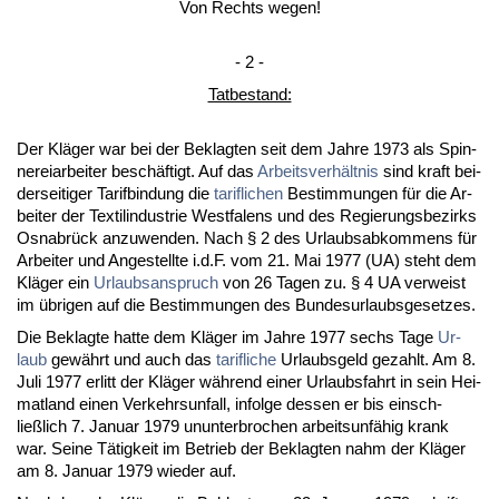
Von Rechts we­gen!
- 2 -
Tat­be­stand:
Der Kläger war bei der Be­klag­ten seit dem Jah­re 1973 als Spin­
ne­rei­ar­bei­ter beschäftigt. Auf das
Ar­beits­verhält­nis
sind kraft bei­
der­sei­ti­ger Ta­rif­bin­dung die
ta­rif­li­chen
Be­stim­mun­gen für die Ar­
bei­ter der Tex­til­in­dus­trie West­fa­lens und des Re­gie­rungs­be­zirks
Os­nabrück an­zu­wen­den. Nach § 2 des Ur­laubs­ab­kom­mens für
Ar­bei­ter und An­ge­stell­te i.d.F. vom 21. Mai 1977 (UA) steht dem
Kläger ein
Ur­laubs­an­spruch
von 26 Ta­gen zu. § 4 UA ver­weist
im übri­gen auf die Be­stim­mun­gen des Bun­des­ur­laubs­ge­set­zes.
Die Be­klag­te hat­te dem Kläger im Jah­re 1977 sechs Ta­ge
Ur­
laub
gewährt und auch das
ta­rif­li­che
Ur­laubs­geld ge­zahlt. Am 8.
Ju­li 1977 er­litt der Kläger während ei­ner Ur­laubs­fahrt in sein Hei­
mat­land ei­nen Ver­kehrs­un­fall, in­fol­ge des­sen er bis ein­sch­
ließlich 7. Ja­nu­ar 1979 un­un­ter­bro­chen ar­beits­unfähig krank
war. Sei­ne Tätig­keit im Be­trieb der Be­klag­ten nahm der Kläger
am 8. Ja­nu­ar 1979 wie­der auf.