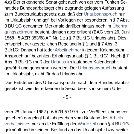
4.a) Der er­ken­nen­de Se­nat geht auch von der vom Fünf­ten Se­
nat des Bun­des­ar­beits­ge­richts zu­grun­de ge­leg­ten Auf­fas­sung
zum Bun­des­ur­laubs­ge­setz aus, daß der
Ur­laubs­an­spruch
nur
im Ur­laubs­jahr und ggf. bei Vor­lie­gen der be­son­de­ren in § 7 Abs.
3 BUr1G ge­nann­ten Merk­ma­le darüber hin­aus noch im
Über­tra­
gungs­zeit­raum
be­steht, da­nach aber er­lischt (BAG vom 26. Ju­ni
1969 - 5 AZR 393/68 AP Nr. 1 zu § 7 BUr1G Ur­laubs­jahr). Dies
ent­spricht der ge­setz­li­chen Re­ge­lung in § 1 und § 7 Abs. 3
BUr1G: Da­nach hat je­der
Ar­beit­neh­mer
in je­dem Ka­len­der­jahr
An­spruch auf be­zahl­ten Er­ho­lungs­ur­laub (§ 1 BUr1G). Nach § 7
Abs. 3 BUr1G muß der
Ur­laubs
im lau­fen­den Ka­len­der­jahr
gewährt und ge­nom­men wer­den. Der
Ur­laubs­an­spruch
be­steht
im Ur­laubs­jahr, nicht für das Ur­laubs­jahr.
Das Ent­ste­hen des Ur­laus­an­spruchs nach dem Bun­des­ur­laubs­
ge­setz ist, wie der er­ken­nen­de Se­nat be­reits in sei­nem Ur­teil
- 5 -
vom 28. Ja­nu­ar 1982 (- 6 AZR 571/79 - zur Veröffent­li­chung vor­
ge­se­hen) dar­ge­legt hat, ab­ge­se­hen vom Be­stand des
Ar­beits­
verhält­nis­ses
nur an die Erfüllung der
War­te­zeit
nach § 4 BUr1G
ge­knüpft und in sei­nem Be­stand an das Ur­laubs­jahr bzw. wei­ter