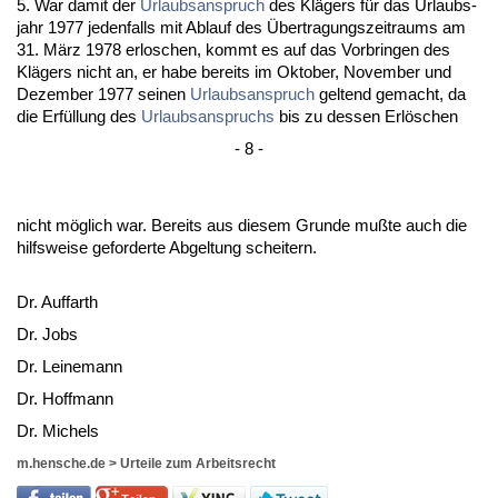
5. War da­mit der
Ur­laubs­an­spruch
des Klägers für das Ur­laubs­
jahr 1977 je­den­falls mit Ab­lauf des Über­tra­gungs­zeit­raums am
31. März 1978 er­lo­schen, kommt es auf das Vor­brin­gen des
Klägers nicht an, er ha­be be­reits im Ok­to­ber, No­vem­ber und
De­zem­ber 1977 sei­nen
Ur­laubs­an­spruch
gel­tend ge­macht, da
die Erfüllung des
Ur­laubs­an­spruchs
bis zu des­sen Erlöschen
- 8 -
nicht möglich war. Be­reits aus die­sem Grun­de mußte auch die
hilfs­wei­se ge­for­der­te Ab­gel­tung schei­tern.
Dr. Auf­farth
Dr. Jobs
Dr. Lei­ne­mann
Dr. Hoff­mann
Dr. Mi­chels
m.hensche.de
>
Urteile zum Arbeitsrecht