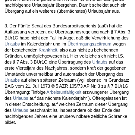
nach­fol­gen­de Ur­laubs­jahr über­ge­hen. Da­mit schei­det auch ein
Über­gang auf ein wei­te­res (übernächs­tes) Ur­laubs­jahr aus.
3. Der Fünf­te Se­nat des Bun­des­ar­beits­ge­richts (aa0) hat die
Auf­fas­sung ver­tre­ten, die Über­tra­gungs­re­ge­lung nach § 7 Abs. 3
BUr1G ha­be nicht den Fall im Au­ge, daß die Ver­wirk­li­chung des
Ur­laubs
im Ka­len­der­jahr und im
Über­tra­gungs­zeit­raum
we­gen
der be­ste­hen­den
Krank­heit
, al­so aus nicht zu be­he­ben­den
Gründen, unmöglich­ge­we­sen ist. Hier voll­zie­he sich nicht i.S.
des § 7 Abs. 3 BUr1G ei­ne Über­tra­gung des
Ur­laubs
auf das
ers­te Vier­tel­jahr des Nach­jah­res, son­dern kraft der ge­ge­be­nen
Umstände un­ver­meid­bar und au­to­ma­tisch der Über­gang des
Ur­laubs
auf ei­nen späte­ren Zeit­raum (vgl. eben­so im Grund­satz
BAG vom 21. Ju­li 1973 ® 5 AZR 105/73 AP Nr. 3 zu § 7 BUr1G
Über­tra­gung: "in­fol­ge
Ar­beits­unfähig­keit
er­zwun­ge­ner Über­gang
des
Ur­laubs
auf das nächs­te Ka­len­der­jahr"). Of­fen­ge­las­sen ist
in die­ser Ent­schei­dung, auf wel­chen Zeit­raum die­ser Über­gang
des
Ur­laubs
be­schränkt ist, ins­be­son­de­re ob das En­de des
nach­fol­gen­den Jah­res ei­ne unüber­wind­ba­re zeit­li­che Schran­ke
bil­det.