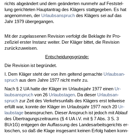
richts ab­geändert und dem geänder­ten nun­mehr auf Fest­stel­
lung ge­rich­te­ten Haupt­an­trag des Klägers statt­ge­ge­ben. Es hat
an­ge­nom­men, der
Ur­laubs­an­spruch
des Klägers sei auf das
Jahr 1979 über­ge­gan­gen.
Mit der zu­ge­las­se­nen Re­vi­si­on ver­folgt die Be­klag­te ihr Pro­
zeßziel ers­ter In­stanz wei­ter. Der Kläger bit­tet, die Re­vi­si­on
zurück­zu­wei­sen.
Ent­schei­dungs­gründe:
Die Re­vi­si­on ist be­gründet.
I. Dem Kläger steht der von ihm gel­tend ge­mach­te
Ur­laubs­an­
spruch
aus dem Jah­re 1977 nicht mehr zu.
Nach § 2 UA hat­te der Kläger im Ur­laubs­jahr 1977 ei­nen
Ur­
laubs­an­spruch
von 26
Ur­laubs­ta­gen
. Da die­ser
Ur­laubs­an­
spruch
zur Zeit des Ver­kehrs­un­falls des Klägers erst teil­wei­se
erfüllt war, konn­te der Kläger im Ur­laubs­jahr 1977 noch 20
Ur­
laubs­ta­ge
be­an­spru­chen. Die­ser An­spruch ist je­doch mit Ab­lauf
des Über­tra­gungs­zeit­raums (§ 4 UA i.V. mit § 7 Abs. 3 S. 3
BUr1G) ent­ge­gen der Auf­fas­sung des Lan­des­ar­beits­ge­richts er­
lo­schen, so daß die Kla­ge ins­ge­samt kei­nen Er­folg ha­ben konn­