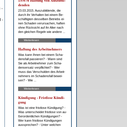
15/076 Haf­tung von Aus­zu­bil­
den­den
 -
23.03.2015. Aus­zu­bil­den­de, die
durch ihr Ver­hal­ten bei ei­nem Be­
schäf­tig­ten des­sel­ben Be­triebs ei­
 -
nen Scha­den ver­ur­sa­chen, haf­ten
oh­ne Rück­sicht auf ihr Al­ter nach
den glei­chen Re­geln wie an­de­re ...
Weiterlesen
Haf­tung des Ar­beit­neh­mers
Was kann Ih­nen bei ei­nem Scha­
dens­fall pas­sie­ren? - Wann sind
Sie als Ar­beit­neh­mer zum Scha­
dens­er­satz ver­pflich­tet? - Wer
muss das Ver­schul­den des Ar­beit­
neh­mers im Scha­dens­fall be­wei­
sen? - Wie ...
Weiterlesen
Kün­di­gung - Frist­lo­se Kün­di­
gung
Was ist ei­ne frist­lo­se Kün­di­gung? -
Was un­ter­schei­det frist­lo­se von au­
ßer­or­dent­li­chen Kün­di­gun­gen? -
Wer kann frist­lo­se Kün­di­gun­gen
aus­spre­chen? - Un­ter wel­chen