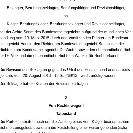
Be­klag­ter, Be­ru­fungs­be­klag­ter, Be­ru­fungskläger und Re­vi­si­onskläger,
pp.
Kläger, Be­ru­fungskläger, Be­ru­fungs­be­klag­ter und Re­vi­si­ons­be­klag­ter,
hat der Ach­te Se­nat des Bun­des­ar­beits­ge­richts auf­grund der münd­li­chen Ver­
hand­lung vom 19. März 2015 durch den Vor­sit­zen­den Rich­ter am Bun­des­ar­
beits­ge­richt Hauck, den Rich­ter am Bun­des­ar­beits­ge­richt Brein­lin­ger, die
Rich­te­rin am Bun­des­ar­beits­ge­richt Dr. Win­ter so­wie den eh­ren­amt­li­chen Rich­
ter Dr. Volz und die eh­ren­amt­li­che Rich­te­rin Wan­kel für Recht er­kannt:
Die Re­vi­si­on des Be­klag­ten ge­gen das Ur­teil des Hes­si­schen Lan­des­ar­beits­
ge­richts vom 20. Au­gust 2013 - 13 Sa 269/13 - wird zurück­ge­wie­sen.
Der Be­klag­te hat die Kos­ten der Re­vi­si­on zu tra­gen.
- 2 -
Von Rechts we­gen!
Tat­be­stand
Die Par­tei­en strei­ten noch um die Zah­lung ei­nes vom Kläger be­an­spruch­ten
Schmer­zens­gel­des so­wie um die Fest­stel­lung ei­ner wei­ter ge­hen­den Scha­