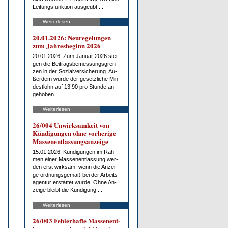
Lei­tungs­funk­ti­on aus­ge­übt ...
Weiterlesen
20.01.2026: Neu­re­ge­lun­gen
zum Jah­res­be­ginn 2026
20.01.2026. Zum Ja­nu­ar 2026 stei­
gen die Bei­trags­be­mes­sungs­gren­
zen in der So­zi­al­ver­si­che­rung. Au­
ßer­dem wur­de der ge­setz­li­che Min­
dest­lohn auf 13,90 pro St­un­de an­
ge­ho­ben.
Weiterlesen
26/004 Un­wirk­sam­keit von
Kün­di­gun­gen oh­ne vor­he­ri­ge
Mas­sen­ent­las­sungs­an­zei­ge
15.01.2026. Kün­di­gun­gen im Rah­
men ei­ner Mas­sen­ent­las­sung wer­
den erst wirk­sam, wenn die An­zei­
ge ord­nungs­ge­mäß bei der Ar­beits­
agen­tur er­stat­tet wur­de. Oh­ne An­
zei­ge bleibt die Kün­di­gung ...
Weiterlesen
26/003 Feh­ler­haf­te Mas­sen­ent­