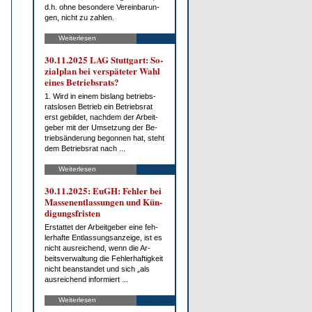
d.h. oh­ne be­son­de­re Ver­ein­ba­run­
gen, nicht zu zah­len.
Weiterlesen
30.11.2025 LAG Stutt­gart: So­
zi­al­plan bei ver­spä­te­ter Wahl
ei­nes Be­triebs­rats?
1. Wird in ei­nem bis­lang be­triebs­
rats­lo­sen Be­trieb ein Be­triebs­rat
erst ge­bil­det, nach­dem der Ar­beit­
ge­ber mit der Um­set­zung der Be­
trieb­s­än­de­rung be­gon­nen hat, steht
dem Be­triebs­rat nach ...
Weiterlesen
30.11.2025: EuGH: Feh­ler bei
Mas­sen­ent­las­sun­gen und Kün­
di­gungs­fris­ten
Er­stat­tet der Ar­beit­ge­ber ei­ne feh­
ler­haf­te Ent­las­sungs­an­zei­ge, ist es
nicht aus­rei­chend, wenn die Ar­
beits­ver­wal­tung die Feh­ler­haf­tig­keit
nicht be­an­stan­det und sich „als
aus­rei­chend in­for­miert ...
Weiterlesen