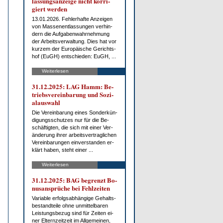
las­sungs­an­zei­ge nicht kor­ri­
giert wer­den
13.01.2026. Feh­ler­haf­te An­zei­gen
von Mas­sen­ent­las­sun­gen ver­hin­
dern die Auf­ga­ben­wahr­neh­mung
der Ar­beits­ver­wal­tung. Dies hat vor
kur­zem der Eu­ro­päi­sche Ge­richts­
hof (EuGH) ent­schie­den: EuGH, ...
Weiterlesen
31.12.2025: LAG Hamm: Be­
triebs­ver­ein­ba­rung und So­zi­
al­aus­wahl
Die Ver­ein­ba­rung ei­nes Son­der­kün­
di­gungs­schut­zes nur für die Be­
schäf­tig­ten, die sich mit ei­ner Ver­
än­de­rung ih­rer ar­beits­ver­trag­li­chen
Ver­ein­ba­run­gen ein­ver­stan­den er­
klärt ha­ben, steht ei­ner ...
Weiterlesen
31.12.2025: BAG be­grenzt Bo­
nus­an­sprü­che bei Fehl­zei­ten
Va­ria­ble er­folgs­ab­hän­gi­ge Ge­halts­
be­stand­tei­le oh­ne un­mit­tel­ba­ren
Leis­tungs­be­zug sind für Zei­ten ei­
ner El­tern­zeit­zeit im All­ge­mei­nen,