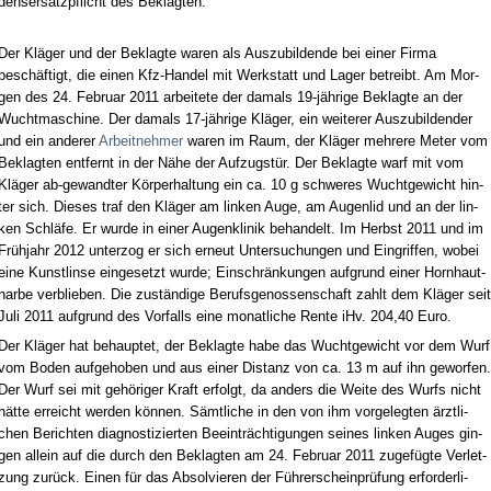
dens­er­satz­pflicht des Be­klag­ten.
Der Kläger und der Be­klag­te wa­ren als Aus­zu­bil­den­de bei ei­ner Fir­ma
beschäftigt, die ei­nen Kfz-Han­del mit Werk­statt und La­ger be­treibt. Am Mor­
gen des 24. Fe­bru­ar 2011 ar­bei­te­te der da­mals 19-jähri­ge Be­klag­te an der
Wucht­ma­schi­ne. Der da­mals 17-jähri­ge Kläger, ein wei­te­rer Aus­zu­bil­den­der
und ein an­de­rer
Ar­beit­neh­mer
wa­ren im Raum, der Kläger meh­re­re Me­ter vom
Be­klag­ten ent­fernt in der Nähe der Auf­zugstür. Der Be­klag­te warf mit vom
Kläger ab-ge­wand­ter Körper­hal­tung ein ca. 10 g schwe­res Wucht­ge­wicht hin­
ter sich. Die­ses traf den Kläger am lin­ken Au­ge, am Au­gen­lid und an der lin­
ken Schläfe. Er wur­de in ei­ner Au­gen­kli­nik be­han­delt. Im Herbst 2011 und im
Frühjahr 2012 un­ter­zog er sich er­neut Un­ter­su­chun­gen und Ein­grif­fen, wo­bei
ei­ne Kunst­lin­se ein­ge­setzt wur­de; Ein­schränkun­gen auf­grund ei­ner Horn­haut­
nar­be ver­blie­ben. Die zuständi­ge Be­rufs­ge­nos­sen­schaft zahlt dem Kläger seit
Ju­li 2011 auf­grund des Vor­falls ei­ne mo­nat­li­che Ren­te iHv. 204,40 Eu­ro.
Der Kläger hat be­haup­tet, der Be­klag­te ha­be das Wucht­ge­wicht vor dem Wurf
vom Bo­den auf­ge­ho­ben und aus ei­ner Dis­tanz von ca. 13 m auf ihn ge­wor­fen.
Der Wurf sei mit gehöri­ger Kraft er­folgt, da an­ders die Wei­te des Wurfs nicht
hätte er­reicht wer­den können. Sämt­li­che in den von ihm vor­ge­leg­ten ärzt­li­
chen Be­rich­ten dia­gnos­ti­zier­ten Be­ein­träch­ti­gun­gen sei­nes lin­ken Au­ges gin­
gen al­lein auf die durch den Be­klag­ten am 24. Fe­bru­ar 2011 zu­gefügte Ver­let­
zung zurück. Ei­nen für das Ab­sol­vie­ren der Führer­schein­prüfung er­for­der­li­