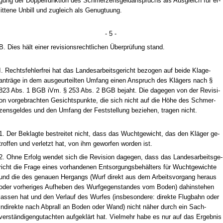
gung der Dop­pel­funk­ti­on des Schmer­zens­geld­an­spruchs als Aus­gleich für er­
lit­te­ne Un­bill und zu­gleich als Ge­nug­tu­ung.
- 5 -
B. Dies hält ei­ner re­vi­si­ons­recht­li­chen Über­prüfung stand.
I. Rechts­feh­ler­frei hat das Lan­des­ar­beits­ge­richt be­zo­gen auf bei­de Kla­ge­
anträge in dem aus­ge­ur­teil­ten Um­fang ei­nen An­spruch des Klägers nach §
823 Abs. 1 BGB iVm. § 253 Abs. 2 BGB be­jaht. Die da­ge­gen von der Re­vi­si­
on vor­ge­brach­ten Ge­sichts­punk­te, die sich nicht auf die Höhe des Schmer­
zens­gel­des und den Um­fang der Fest­stel­lung be­zie­hen, tra­gen nicht.
1. Der Be­klag­te be­strei­tet nicht, dass das Wucht­ge­wicht, das den Kläger ge­
trof­fen und ver­letzt hat, von ihm ge­wor­fen wor­den ist.
2. Oh­ne Er­folg wen­det sich die Re­vi­si­on da­ge­gen, dass das Lan­des­ar­beits­ge­
richt die Fra­ge ei­nes vor­han­de­nen Ent­sor­gungs­behälters für Wucht­ge­wich­te
und die des ge­nau­en Her­gangs (Wurf di­rekt aus dem Ar­beits­vor­gang her­aus
oder vor­he­ri­ges Auf­he­ben des Wurf­ge­gen­stan­des vom Bo­den) da­hin­ste­hen
las­sen hat und den Ver­lauf des Wur­fes (ins­be­son­de­re: di­rek­te Flug­bahn oder
in­di­rek­te nach Ab­prall an Bo­den oder Wand) nicht näher durch ein Sach­
verständi­gen­gut­ach­ten auf­geklärt hat. Viel­mehr ha­be es nur auf das Er­geb­nis