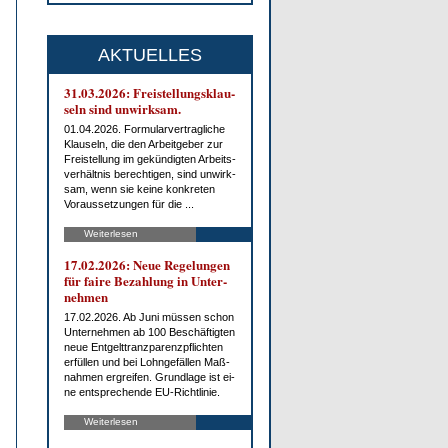
AKTUELLES
31.03.2026: Frei­stel­lungs­klau­
seln sind un­wirk­sam.
01.04.2026. For­mu­lar­ver­trag­li­che
Klau­seln, die den Ar­beit­ge­ber zur
Frei­stel­lung im ge­kün­dig­ten Ar­beits­
ver­hält­nis be­rech­ti­gen, sind un­wirk­
sam, wenn sie kei­ne kon­kre­ten
Vor­aus­set­zun­gen für die ...
Weiterlesen
17.02.2026: Neue Re­ge­lun­gen
für fai­re Be­zah­lung in Un­ter­
neh­men
17.02.2026. Ab Ju­ni müs­sen schon
Un­ter­neh­men ab 100 Be­schäf­tig­ten
neue Ent­gelt­tranz­pa­renz­pflich­ten
er­fül­len und bei Lohn­ge­fäl­len Maß­
nah­men er­grei­fen. Grund­la­ge ist ei­
ne ent­spre­chen­de EU-Richt­li­nie.
Weiterlesen