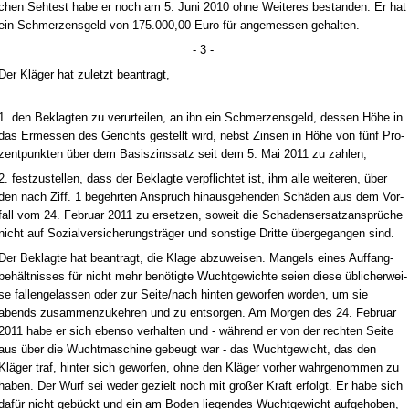
chen Seh­test ha­be er noch am 5. Ju­ni 2010 oh­ne Wei­te­res be­stan­den. Er hat
ein Schmer­zens­geld von 175.000,00 Eu­ro für an­ge­mes­sen ge­hal­ten.
- 3 -
Der Kläger hat zu­letzt be­an­tragt,
1. den Be­klag­ten zu ver­ur­tei­len, an ihn ein Schmer­zens­geld, des­sen Höhe in
das Er­mes­sen des Ge­richts ge­stellt wird, nebst Zin­sen in Höhe von fünf Pro­
zent­punk­ten über dem Ba­sis­zins­satz seit dem 5. Mai 2011 zu zah­len;
2. fest­zu­stel­len, dass der Be­klag­te ver­pflich­tet ist, ihm al­le wei­te­ren, über
den nach Ziff. 1 be­gehr­ten An­spruch hin­aus­ge­hen­den Schäden aus dem Vor­
fall vom 24. Fe­bru­ar 2011 zu er­set­zen, so­weit die Scha­dens­er­satz­ansprüche
nicht auf So­zi­al­ver­si­che­rungs­träger und sons­ti­ge Drit­te über­ge­gan­gen sind.
Der Be­klag­te hat be­an­tragt, die Kla­ge ab­zu­wei­sen. Man­gels ei­nes Auf­fang­
behält­nis­ses für nicht mehr benötig­te Wucht­ge­wich­te sei­en die­se übli­cher­wei­
se fal­len­ge­las­sen oder zur Sei­te/nach hin­ten ge­wor­fen wor­den, um sie
abends zu­sam­men­zu­keh­ren und zu ent­sor­gen. Am Mor­gen des 24. Fe­bru­ar
2011 ha­be er sich eben­so ver­hal­ten und - während er von der rech­ten Sei­te
aus über die Wucht­ma­schi­ne ge­beugt war - das Wucht­ge­wicht, das den
Kläger traf, hin­ter sich ge­wor­fen, oh­ne den Kläger vor­her wahr­ge­nom­men zu
ha­ben. Der Wurf sei we­der ge­zielt noch mit großer Kraft er­folgt. Er ha­be sich
dafür nicht gebückt und ein am Bo­den lie­gen­des Wucht­ge­wicht auf­ge­ho­ben,