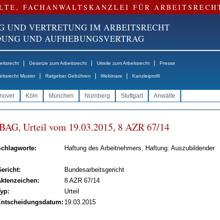
LTE, FACHANWALTSKANZLEI FÜR ARBEITSRECH
G UND VERTRETUNG IM ARBEITSRECHT
NDUNG UND AUFHEBUNGSVERTRAG
|
|
|
itsrecht
Gesetze zum Arbeitsrecht
Urteile zum Arbeitsrecht
Presse
|
|
|
eitsrecht Muster
Ratgeber Gebühren
Webinare
Kanzleiprofil
nover
Köln
München
Nürnberg
Stuttgart
Anwälte
BAG, Ur­teil vom 19.03.2015, 8 AZR 67/14
chlagworte:
Haftung des Arbeitnehmers, Haftung: Auszubildender
ericht:
Bundesarbeitsgericht
ktenzeichen:
8 AZR 67/14
yp:
Urteil
ntscheidungsdatum:
19.03.2015