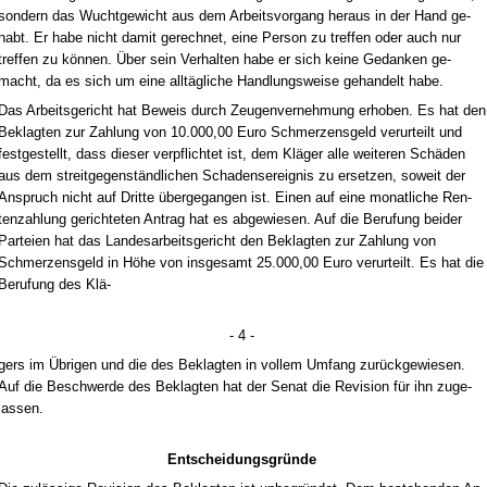
son­dern das Wucht­ge­wicht aus dem Ar­beits­vor­gang her­aus in der Hand ge­
habt. Er ha­be nicht da­mit ge­rech­net, ei­ne Per­son zu tref­fen oder auch nur
tref­fen zu können. Über sein Ver­hal­ten ha­be er sich kei­ne Ge­dan­ken ge­
macht, da es sich um ei­ne alltägli­che Hand­lungs­wei­se ge­han­delt ha­be.
Das Ar­beits­ge­richt hat Be­weis durch Zeu­gen­ver­neh­mung er­ho­ben. Es hat den
Be­klag­ten zur Zah­lung von 10.000,00 Eu­ro Schmer­zens­geld ver­ur­teilt und
fest­ge­stellt, dass die­ser ver­pflich­tet ist, dem Kläger al­le wei­te­ren Schäden
aus dem streit­ge­genständ­li­chen Scha­dens­er­eig­nis zu er­set­zen, so­weit der
An­spruch nicht auf Drit­te über­ge­gan­gen ist. Ei­nen auf ei­ne mo­nat­li­che Ren­
ten­zah­lung ge­rich­te­ten An­trag hat es ab­ge­wie­sen. Auf die Be­ru­fung bei­der
Par­tei­en hat das Lan­des­ar­beits­ge­richt den Be­klag­ten zur Zah­lung von
Schmer­zens­geld in Höhe von ins­ge­samt 25.000,00 Eu­ro ver­ur­teilt. Es hat die
Be­ru­fung des Klä-
- 4 -
gers im Übri­gen und die des Be­klag­ten in vol­lem Um­fang zurück­ge­wie­sen.
Auf die Be­schwer­de des Be­klag­ten hat der Se­nat die Re­vi­si­on für ihn zu­ge­
las­sen.
Ent­schei­dungs­gründe