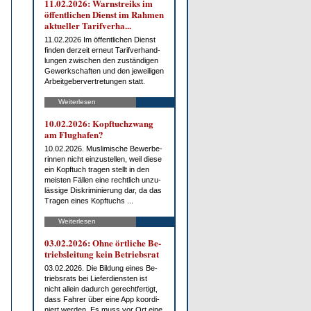
11.02.2026: Warn­streiks im
öf­fent­li­chen Dienst im Rah­men
ak­tu­el­ler Ta­rif­ver­ha...
11.02.2026 Im öf­fent­li­chen Dienst
fin­den der­zeit er­neut Ta­rif­ver­hand­
lun­gen zwi­schen den zu­stän­di­gen
Ge­werk­schaf­ten und den je­wei­li­gen
Ar­beit­ge­ber­ver­tre­tun­gen statt.
Weiterlesen
10.02.2026: Kopf­tuch­zwang
am Flug­ha­fen?
10.02.2026. Mus­li­mi­sche Be­wer­be­
rin­nen nicht ein­zu­stel­len, weil die­se
ein Kopf­tuch tra­gen stellt in den
meis­ten Fäl­len ei­ne recht­lich un­zu­
läs­si­ge Dis­kri­mi­nie­rung dar, da das
Tra­gen ei­nes Kopf­tuchs ...
Weiterlesen
03.02.2026: Oh­ne ört­li­che Be­
triebs­lei­tung kein Be­triebs­rat
03.02.2026. Die Bil­dung ei­nes Be­
triebs­rats bei Lie­fer­diens­ten ist
nicht al­lein da­durch ge­recht­fer­tigt,
dass Fah­rer über ei­ne App ko­or­di­
niert wer­den. Es muss vor Ort ei­ne