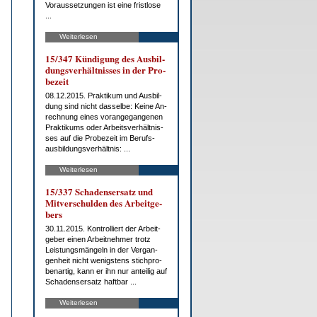
Vor­aus­set­zun­gen ist ei­ne frist­lo­se
...
Weiterlesen
15/347 Kün­di­gung des Aus­bil­
dungs­ver­hält­nis­ses in der Pro­
be­zeit
08.12.2015. Prak­ti­kum und Aus­bil­
dung sind nicht das­sel­be: Kei­ne An­
rech­nung ei­nes vor­an­ge­gan­ge­nen
Prak­ti­kums oder Ar­beits­ver­hält­nis­
ses auf die Pro­be­zeit im Be­rufs­
aus­bil­dungs­ver­hält­nis: ...
Weiterlesen
15/337 Scha­dens­er­satz und
Mit­ver­schul­den des Ar­beit­ge­
bers
30.11.2015. Kon­trol­liert der Ar­beit­
ge­ber ei­nen Ar­beit­neh­mer trotz
Leis­tungs­män­geln in der Ver­gan­
gen­heit nicht we­nigs­tens stich­pro­
ben­ar­tig, kann er ihn nur an­tei­lig auf
Scha­dens­er­satz haft­bar ...
Weiterlesen