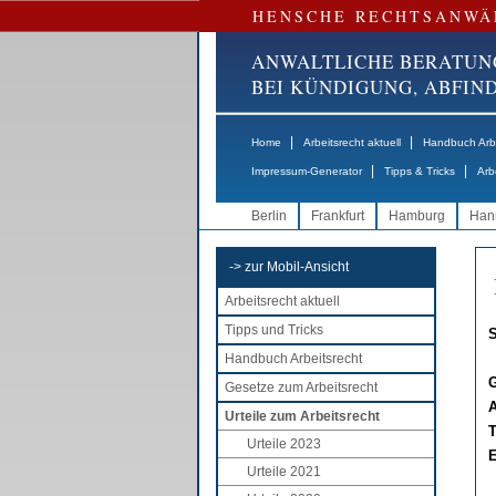
HENSCHE RECHTSANWÄ
ANWALTLICHE BERATUN
BEI KÜNDIGUNG, ABFI
|
|
Home
Arbeitsrecht aktuell
Handbuch Arbe
|
|
Impressum-Generator
Tipps & Tricks
Arb
Berlin
Frankfurt
Hamburg
Han
-> zur Mobil-Ansicht
Arbeitsrecht aktuell
Tipps und Tricks
S
Handbuch Arbeitsrecht
G
Gesetze zum Arbeitsrecht
A
Urteile zum Arbeitsrecht
T
Urteile 2023
E
Urteile 2021