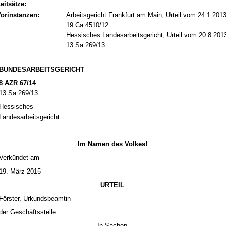
eitsätze:
orinstanzen:
Arbeitsgericht Frankfurt am Main, Urteil vom 24.1.2013
19 Ca 4510/12
Hessisches Landesarbeitsgericht, Urteil vom 20.8.2013
13 Sa 269/13
BUN­DES­AR­BEITS­GERICHT
8 AZR 67/14
13 Sa 269/13
Hes­si­sches
Lan­des­ar­beits­ge­richt
Im Na­men des Vol­kes!
Verkündet am
19. März 2015
UR­TEIL
Förs­ter, Ur­kunds­be­am­tin
der Geschäfts­stel­le
In Sa­chen