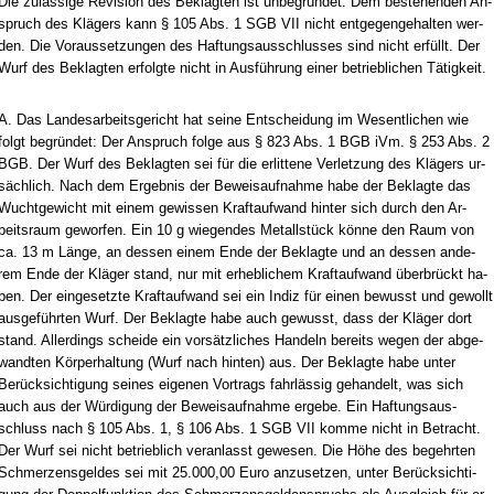
Die zulässi­ge Re­vi­si­on des Be­klag­ten ist un­be­gründet. Dem be­ste­hen­den An­
spruch des Klägers kann § 105 Abs. 1 SGB VII nicht ent­ge­gen­ge­hal­ten wer­
den. Die Vor­aus­set­zun­gen des Haf­tungs­aus­schlus­ses sind nicht erfüllt. Der
Wurf des Be­klag­ten er­folg­te nicht in Ausführung ei­ner be­trieb­li­chen Tätig­keit.
A. Das Lan­des­ar­beits­ge­richt hat sei­ne Ent­schei­dung im We­sent­li­chen wie
folgt be­gründet: Der An­spruch fol­ge aus § 823 Abs. 1 BGB iVm. § 253 Abs. 2
BGB. Der Wurf des Be­klag­ten sei für die er­lit­te­ne Ver­let­zung des Klägers ur-
sächlich. Nach dem Er­geb­nis der Be­weis­auf­nah­me ha­be der Be­klag­te das
Wucht­ge­wicht mit ei­nem ge­wis­sen Kraft­auf­wand hin­ter sich durch den Ar­
beits­raum ge­wor­fen. Ein 10 g wie­gen­des Me­tallstück könne den Raum von
ca. 13 m Länge, an des­sen ei­nem En­de der Be­klag­te und an des­sen an­de­
rem En­de der Kläger stand, nur mit er­heb­li­chem Kraft­auf­wand über­brückt ha­
ben. Der ein­ge­setz­te Kraft­auf­wand sei ein In­diz für ei­nen be­wusst und ge­wollt
aus­geführ­ten Wurf. Der Be­klag­te ha­be auch ge­wusst, dass der Kläger dort
stand. Al­ler­dings schei­de ein vorsätz­li­ches Han­deln be­reits we­gen der ab­ge­
wand­ten Körper­hal­tung (Wurf nach hin­ten) aus. Der Be­klag­te ha­be un­ter
Berück­sich­ti­gung sei­nes ei­ge­nen Vor­trags fahrlässig ge­han­delt, was sich
auch aus der Würdi­gung der Be­weis­auf­nah­me er­ge­be. Ein Haf­tungs­aus­
schluss nach § 105 Abs. 1, § 106 Abs. 1 SGB VII kom­me nicht in Be­tracht.
Der Wurf sei nicht be­trieb­lich ver­an­lasst ge­we­sen. Die Höhe des be­gehr­ten
Schmer­zens­gel­des sei mit 25.000,00 Eu­ro an­zu­set­zen, un­ter Berück­sich­ti­