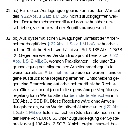
31
aa) Für die­ses Aus­le­gungs­er­geb­nis kann auf den Wort­laut
des
§ 22 Abs. 1 Satz 1 Mi­LoG
nicht zurück­ge­grif­fen wer­
den. Der Ar­beit­neh­mer­be­griff wird dort nicht näher um­
schrie­ben, viel­mehr wird der Be­griff vor­aus­ge­setzt.
32
bb) Aus sys­te­ma­ti­schen Erwägun­gen um­fasst der Ar­beit­
neh­mer­be­griff des
§ 22 Abs. 1 Satz 1 Mi­LoG
nicht ar­beit­
neh­merähn­li­che Rechts­verhält­nis­se iSd. § 138 Abs. 1 SGB
IX. Ge­gen ein wei­tes Verständ­nis spricht be­reits der
§ 22
Abs. 1 S. 2 Mi­LoG
, wo­nach Prak­ti­kan­ten – die un­ter Zu­
grun­de­le­gung des all­ge­mei­nen Ar­beit­neh­mer­be­griffs fall­
wei­se be­reits als
Ar­beit­neh­mer
an­zu­se­hen wären – ei­ne ei­
ge­ne aus­drück­li­che Re­ge­lung er­fah­ren. Ent­schei­dend ge­
gen ei­ne Er­stre­ckung auf ar­beit­neh­merähn­li­che Rechts­
verhält­nis­se spricht je­doch die ei­genständi­ge Vergütungs­
re­ge­lung für in Werkstätten für
be­hin­der­te Men­schen
in §
138 Abs. 2 SGB IX. Die­se Re­ge­lung wäre oh­ne An­wen­
dungs­be­reich, wenn Werk­statt­verhält­nis­se un­ter
§ 22 Abs.
1 Satz 1 Mi­LoG
fie­len, da sich ein St­un­den­satz auch nur in
der Nähe von EUR 8,50 un­ter Zu­grun­de­le­gung der Sys­te­
ma­tik des § 138 Abs. 2 SGB IX nicht er­gibt. In­so­weit be­