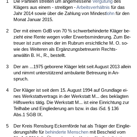
1
Die Par­tei­en strei­ten um an­ge­mes­se­ne
Vergütung
des
Klägers aus ei­nem - strei­ti­gen -
Ar­beits­verhält­nis
für das
Jahr 2014 so­wie über die Zah­lung von Min­dest­
lohn
für den
Mo­nat Ja­nu­ar 2015.
2
Der mit ei­nem GdB von 70 % schwer­be­hin­der­te Kläger be­
zieht ei­ne Ren­te we­gen vol­ler Er­werbs­min­de­rung. Zum Be­
treu­er ist zum ei­nen der im Ru­brum er­sicht­li­che M. O. so­
wie des Wei­te­ren als Ergänzungs­be­treue­rin Rechts­
anwältin B. H., R., be­stellt.
3
Der am ...1975 ge­bo­re­ne Kläger lebt seit Au­gust 2013 al­lein
und nimmt un­terstüt­zend am­bu­lan­te Be­treu­ung in An­
spruch.
4
Der Kläger ist seit dem 15. Au­gust 1994 auf Grund­la­ge ei­
nes Werk­statt­ver­trags in der Werk­statt M... des be­klag­ten
Hilfs­werks tätig. Die Werk­statt M... ist ei­ne Ein­rich­tung zur
Teil­ha­be und Ein­glie­de­rung am bzw. in das iSd. § 136
Abs.1 SGB IX.
5
Der Kreis Rens­burg Eckernförde hat als Träger der Ein­glie­
de­rungs­hil­fe für
be­hin­der­te Men­schen
mit Be­scheid vom