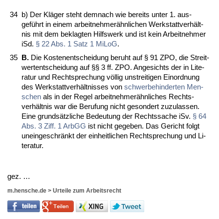
34
b)
Der Kläger steht dem­nach wie be­reits un­ter 1. aus­
geführt in ei­nem ar­beit­neh­merähn­li­chen Werk­statt­verhält­
nis mit dem be­klag­ten Hilfs­werk und ist kein Ar­beit­neh­mer
iSd.
§ 22 Abs. 1 Satz 1 Mi­LoG
.
35
B.
Die Kos­ten­ent­schei­dung be­ruht auf § 91 ZPO, die Streit­
wer­tent­schei­dung auf §§ 3 ff. ZPO. An­ge­sichts der in Li­te­
ra­tur und Recht­spre­chung völlig un­strei­ti­gen Ein­ord­nung
des Werk­statt­verhält­nis­ses von
schwer­be­hin­der­ten Men­
schen
als in der Re­gel ar­beit­neh­merähn­li­ches Rechts­
verhält­nis war die Be­ru­fung nicht ge­son­dert zu­zu­las­sen.
Ei­ne grundsätz­li­che Be­deu­tung der Rechts­sa­che iSv.
§ 64
Abs. 3 Ziff. 1 ArbGG
ist nicht ge­ge­ben. Das Ge­richt folgt
un­ein­ge­schränkt der ein­heit­li­chen Recht­spre­chung und Li­
te­ra­tur.
gez. …
m.hensche.de
>
Urteile zum Arbeitsrecht