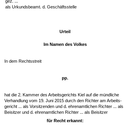
gez. ...
als Ur­kunds­be­amt. d. Geschäfts­stel­le
Ur­teil
Im Na­men des Vol­kes
In dem Rechts­streit
pp.
hat die 2. Kam­mer des Ar­beits­ge­richts Kiel auf die münd­li­che
Ver­hand­lung vom 19. Ju­ni 2015 durch den Rich­ter am Ar­beits­
ge­richt ... als Vor­sit­zen­den und d. eh­ren­amt­li­chen Rich­ter ... als
Bei­sit­zer und d. eh­ren­amt­li­chen Rich­ter ... als Bei­sit­zer
für Recht er­kannt: