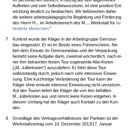
Auf­tre­ten und sein Selbst­be­wusst­sein, ist ei­ne po­si­ti­ve Ent­
wick­lung deut­lich zu be­ob­ach­ten. Wir befürwor­ten da­her
die wei­te­re ar­beitspädago­gi­sche Be­glei­tung und Förde­rung
des Herrn H... im Ar­beits­be­reich des M..., Werk­statt für
be­
hin­der­te Men­schen
.“
7
Kon­kret wur­de der Kläger in der Ar­beits­grup­pe Gemüse­
bau ein­ge­setzt. Er ist im Be­sitz ei­nes Führer­scheins. Ne­
ben dem Ein­satz im Gemüse­an­bau und der Ver­pa­ckung
be­steht sei­ne Auf­ga­be dar­in, zwei­mal wöchent­lich, nach ei­
ner ihm be­kann­ten fes­ten Tour so­ge­nann­te Abo-Kis­ten
(„M...käfer­kis­ten“) aus­zu­lie­fern. Er führt die­se Tour
selbstständig durch, je­doch nach sehr in­ten­si­ver Ein­wei­
sung. Ei­ne kurz­fris­ti­ge Ver­ände­rung der Tour kann der
Kläger oh­ne er­neu­te in­ten­si­ve Ein­wei­sung nicht um­set­zen.
Auf den Tou­ren lie­fert der Kläger die von ihm befüll­ten
M...käfer­kis­ten aus und nimmt lee­re Kis­ten ent­ge­hen. In
die­sem Um­fang hat der Kläger auch Kon­takt zu den Kun­
den.
8
Grund­la­ge des Ver­trags­verhält­nis­ses der Par­tei­en ist der
Werk­statt­ver­trag vom 10. De­zem­ber 2013/17. Ja­nu­ar