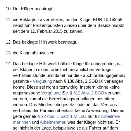
10
Der Kläger be­an­tragt,
11
die Be­klag­te zu ver­ur­tei­len, an den Kläger EUR 10.159,58
nebst fünf Pro­zent­punk­ten Zin­sen über dem Ba­sis­zins­satz
seit dem 11. Fe­bru­ar 2015 zu zah­len.
12
Das be­klag­te Hilfs­werk be­an­tragt,
13
die Kla­ge ab­zu­wei­sen.
14
Das be­klag­te Hilfs­werk hält die Kla­ge für un­be­gründet, da
der Kläger in ei­nem ar­beit­neh­merähn­li­chen Ver­trags­
verhält­nis stünde und da­mit nur die - auch ord­nungs­ge­mäß
ge­zahl­te -
Vergütung
nach § 138 Abs. 2 SGB IX ver­lan­gen
könne. Die­se sei nicht sit­ten­wid­rig. In­so­fern könne kei­ne
an­ge­mes­se­ne
Vergütung
iSv.
§ 612 Abs. 2 BGB
ver­langt
wer­den, zu­mal die Be­rech­nungs­grund­la­gen be­strit­ten
würden. Das Min­dest­l­ohn­ge­setz fin­de auf das Ver­trags­
verhält­nis der Par­tei­en eben­falls kei­ne An­wen­dung. Die­ses
gel­te gemäß
§ 22 Abs. 1 Satz 1 Mi­LoG
nur für
Ar­beit­neh­
me­rin­nen
und
Ar­beit­neh­mer
, was der Kläger nicht sei. Er
sei nicht in der La­ge, bei­spiels­wei­se als Fah­rer auf dem