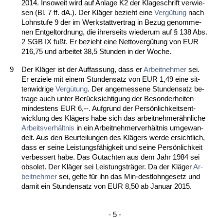
2014. In­so­weit wird auf An­la­ge K2 der Kla­ge­schrift ver­wie­
sen (Bl. 7 ff. dA.). Der Kläger be­zieht ei­ne
Vergütung
nach
Lohn­stu­fe 9 der im Werk­statt­ver­trag in Be­zug ge­nom­me­
nen Ent­gel­t­ord­nung, die ih­rer­seits wie­der­um auf § 138 Abs.
2 SGB IX fußt. Er be­zieht ei­ne Net­to­vergütung von EUR
216,75 und ar­bei­tet 38,5 St­un­den in der Wo­che.
9
Der Kläger ist der Auf­fas­sung, dass er
Ar­beit­neh­mer
sei.
Er er­zie­le mit ei­nem Stun­den­satz von EUR 1,49 ei­ne sit­
ten­wid­ri­ge
Vergütung
. Der an­ge­mes­se­ne St­un­den­satz be­
tra­ge auch un­ter Berück­sich­ti­gung der Be­son­der­hei­ten
min­des­tens EUR 6,--. Auf­grund der Persönlich­keits­ent­
wick­lung des Klägers ha­be sich das ar­beit­neh­merähn­li­che
Ar­beits­verhält­nis
in ein Ar­beit­neh­mer­verhält­nis um­ge­wan­
delt. Aus den Be­ur­tei­lun­gen des Klägers wer­de er­sicht­lich,
dass er sei­ne Leis­tungsfähig­keit und sei­ne Persönlich­keit
ver­bes­sert ha­be. Das Gut­ach­ten aus dem Jahr 1984 sei
ob­so­let. Der Kläger sei Leis­tungs­träger. Da der Kläger
Ar­
beit­neh­mer
sei, gel­te für ihn das Min-dest­l­ohn­ge­setz und
da­mit ein St­un­den­satz von EUR 8,50 ab Ja­nu­ar 2015.
- 5 -