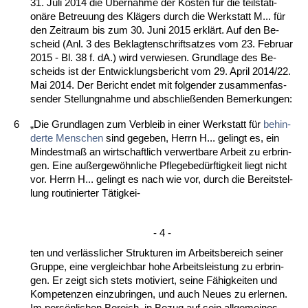
31. Ju­li 2014 die Über­nah­me der Kos­ten für die teils­ta­ti­
onäre Be­treu­ung des Klägers durch die Werk­statt M... für
den Zeit­raum bis zum 30. Ju­ni 2015 erklärt. Auf den Be­
scheid (Anl. 3 des Be­klag­ten­schrift­sat­zes vom 23. Feb­ru­ar
2015 - Bl. 38 f. dA.) wird ver­wie­sen. Grund­la­ge des Be­
scheids ist der Ent­wick­lungs­be­richt vom 29. April 2014/22.
Mai 2014. Der Be­richt en­det mit fol­gen­der zu­sam­men­fas­
sen­der Stel­lung­nah­me und ab­sch­ließen­den Be­mer­kun­gen:
6
„Die Grund­la­gen zum Ver­bleib in ei­ner Werk­statt für
be­hin­
der­te Men­schen
sind ge­ge­ben, Herrn H... ge­lingt es, ein
Min­dest­maß an wirt­schaft­lich ver­wert­ba­re Ar­beit zu er­brin­
gen. Ei­ne außer­gewöhn­li­che Pfle­ge­bedürf­tig­keit liegt nicht
vor. Herrn H... ge­lingt es nach wie vor, durch die Be­reit­stel­
lung rou­ti­nier­ter Tätig­kei-
- 4 -
ten und verläss­li­cher Struk­tu­ren im Ar­beits­be­reich sei­ner
Grup­pe, ei­ne ver­gleich­bar ho­he Ar­beits­leis­tung zu er­brin­
gen. Er zeigt sich stets mo­ti­viert, sei­ne Fähig­kei­ten und
Kom­pe­ten­zen ein­zu­brin­gen, und auch Neu­es zu er­ler­nen.
Im persön­li­chen Be­reich, in Be­zug auf sein all­ge­mei­nes