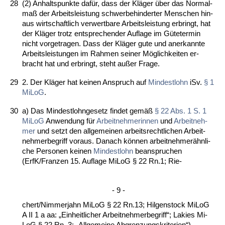
28
(2) An­halts­punk­te dafür, dass der Kläger über das Nor­mal­
maß der Ar­beits­leis­tung schwer­be­hin­der­ter Men­schen hin­
aus wirt­schaft­lich ver­wert­ba­re Ar­beits­leis­tung er­bringt, hat
der Kläger trotz ent­spre­chen­der Auf­la­ge im Güte­ter­min
nicht vor­ge­tra­gen. Dass der Kläger gu­te und an­er­kann­te
Ar­beits­leis­tun­gen im Rah­men sei­ner Möglich­kei­ten er­
bracht hat und er­bringt, steht außer Fra­ge.
29
2. Der Kläger hat kei­nen An­spruch auf
Min­dest­lohn
iSv.
§ 1
Mi­LoG
.
30
a) Das Min­dest­l­ohn­ge­setz fin­det gemäß
§ 22 Abs. 1 S. 1
Mi­LoG
An­wen­dung für
Ar­beit­neh­me­rin­nen
und
Ar­beit­neh­
mer
und setzt den all­ge­mei­nen ar­beits­recht­li­chen Ar­beit­
neh­mer­be­griff vor­aus. Da­nach können ar­beit­neh­merähn­li­
che Per­so­nen kei­nen
Min­dest­lohn
be­an­spru­chen
(ErfK/Fran­zen 15. Auf­la­ge Mi­LoG § 22 Rn.1; Rie-
- 9 -
chert/Nim­mer­jahn Mi­LoG § 22 Rn.13; Hil­gen­stock Mi­LoG
A II 1 a aa: „Ein­heit­li­cher Ar­beit­neh­mer­be­griff“; Lak­ies Mi­
LoG § 22 Rn. 3: „All­ge­mei­ne Ab­gren­zungs­kri­te­ri­en“).