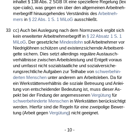
inhal­tet § 138 Abs. 2 SGB IX ei­ne spe­zi­el­le­re Re­ge­lung (lex
spe-cia­lis), was ge­gen ein über den all­ge­mei­nen Ar­beit­neh­
mer­be­griff hin­aus­ge­hen­des Verständ­nis des
Ar­beit­neh­
mers
in
§ 22 Abs. 1 S. 1 Mi­LoG
aus­sch­ließt.
33
cc) Auch bei Aus­le­gung nach dem Norm­zweck er­gibt sich
kein er­wei­ter­ter Ar­beit­neh­mer­be­griff in
§ 22 Ab­satz 1 S. 1
Mi­LoG
. Der ge­setz­li­che
Min­dest­lohn
soll Ar­beit­neh­mer vor
Nied­riglöhnen schützen und exis­tenz­si­chern­de Ar­beits­ent­
gel­te si­chern. Dies setzt al­ler­dings re­guläre Aus­tausch­
verhält­nis­se zwi­schen Ar­beits­leis­tung und Ent­gelt vor­aus
und um­fasst nicht so­zi­al­staat­li­che und so­zi­al­ver­si­che­
rungs­recht­li­che Auf­ga­ben zur Teil­ha­be von
schwer­be­hin­
der­ten Men­schen
un­ter an­de­rem am Ar­beits­le­ben. Da für
ein Werkstätten­verhält­nis die so­zia­le Be­treu­ung und An­lei­
tung von ent­schei­den­der Be­deu­tung ist, muss die­ser As­
pekt bei der Fin­dung der an­ge­mes­se­nen
Vergütung
für
schwer­be­hin­der­te Men­schen
in Werkstätten berück­sich­tigt
wer­den. Hierfür sind die Re­geln für ei­ne zwei­po­li­ge Be­wer­
tung (Ar­beit ge­gen
Vergütung
) nicht ge­eig­net.
- 10 -