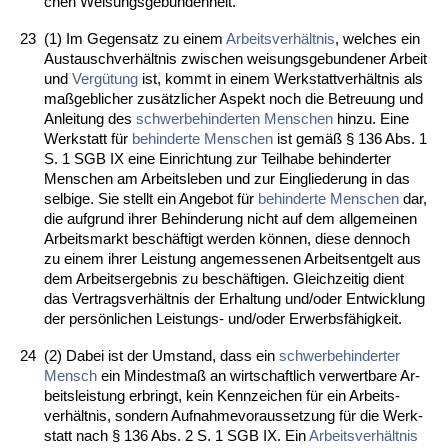
chen Wei­sungs­ge­bun­den­heit.
23
(1) Im Ge­gen­satz zu ei­nem
Ar­beits­verhält­nis
, wel­ches ein
Aus­tausch­verhält­nis zwi­schen wei­sungs­ge­bun­de­ner Ar­beit
und
Vergütung
ist, kommt in ei­nem Werk­statt­verhält­nis als
maßgeb­li­cher zusätz­li­cher As­pekt noch die Be­treu­ung und
An­lei­tung des
schwer­be­hin­der­ten Men­schen
hin­zu. Ei­ne
Werk­statt für
be­hin­der­te Men­schen
ist gemäß § 136 Abs. 1
S. 1 SGB IX ei­ne Ein­rich­tung zur Teil­ha­be be­hin­der­ter
Men­schen am Ar­beits­le­ben und zur Ein­glie­de­rung in das
sel­bi­ge. Sie stellt ein An­ge­bot für
be­hin­der­te Men­schen
dar,
die auf­grund ih­rer Be­hin­de­rung nicht auf dem all­ge­mei­nen
Ar­beits­markt beschäftigt wer­den können, die­se den­noch
zu ei­nem ih­rer Leis­tung an­ge­mes­se­nen Ar­beits­ent­gelt aus
dem Ar­beits­er­geb­nis zu beschäfti­gen. Gleich­zei­tig dient
das Ver­trags­verhält­nis der Er­hal­tung und/oder Ent­wick­lung
der persönli­chen Leis­tungs- und/oder Er­werbsfähig­keit.
24
(2) Da­bei ist der Um­stand, dass ein
schwer­be­hin­der­ter
Mensch
ein Min­dest­maß an wirt­schaft­lich ver­wert­ba­re Ar­
beits­leis­tung er­bringt, kein Kenn­zei­chen für ein Ar­beits­
verhält­nis, son­dern Auf­nah­me­vor­aus­set­zung für die Werk­
statt nach § 136 Abs. 2 S. 1 SGB IX. Ein
Ar­beits­verhält­nis