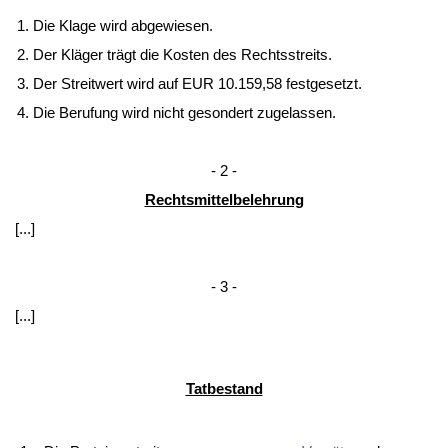
Die Kla­ge wird ab­ge­wie­sen.
Der Kläger trägt die Kos­ten des Rechts­streits.
Der Streit­wert wird auf EUR 10.159,58 fest­ge­setzt.
Die Be­ru­fung wird nicht ge­son­dert zu­ge­las­sen.
- 2 -
Rechts­mit­tel­be­leh­rung
[...]
- 3 -
[...]
Tat­be­stand