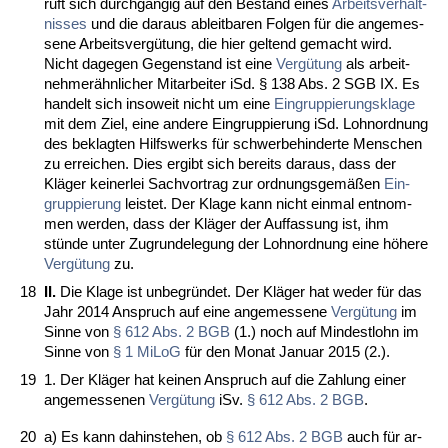
ruft sich durchgängig auf den Be­stand ei­nes
Ar­beits­verhält­
nis­ses
und die dar­aus ab­leit­ba­ren Fol­gen für die an­ge­mes­
se­ne Ar­beits­vergütung, die hier gel­tend ge­macht wird.
Nicht da­ge­gen Ge­gen­stand ist ei­ne
Vergütung
als ar­beit­
neh­merähn­li­cher Mit­ar­bei­ter iSd. § 138 Abs. 2 SGB IX. Es
han­delt sich in­so­weit nicht um ei­ne
Ein­grup­pie­rungs­kla­ge
mit dem Ziel, ei­ne an­de­re Ein­grup­pie­rung iSd. Lohn­ord­nung
des be­klag­ten Hilfs­werks für schwer­be­hin­der­te Men­schen
zu er­rei­chen. Dies er­gibt sich be­reits dar­aus, dass der
Kläger kei­ner­lei Sach­vor­trag zur ord­nungs­gemäßen
Ein­
grup­pie­rung
leis­tet. Der Kla­ge kann nicht ein­mal ent­nom­
men wer­den, dass der Kläger der Auf­fas­sung ist, ihm
stünde un­ter Zu­grun­de­le­gung der Lohn­ord­nung ei­ne höhe­re
Vergütung
zu.
18
II.
Die Kla­ge ist un­be­gründet. Der Kläger hat we­der für das
Jahr 2014 An­spruch auf ei­ne an­ge­mes­se­ne
Vergütung
im
Sin­ne von
§ 612 Abs. 2 BGB
(1.) noch auf Min­dest­lohn im
Sin­ne von
§ 1 Mi­LoG
für den Mo­nat Ja­nu­ar 2015 (2.).
19
1. Der Kläger hat kei­nen An­spruch auf die Zah­lung ei­ner
an­ge­mes­se­nen
Vergütung
iSv.
§ 612 Abs. 2 BGB
.
20
a) Es kann da­hin­ste­hen, ob
§ 612 Abs. 2 BGB
auch für ar­