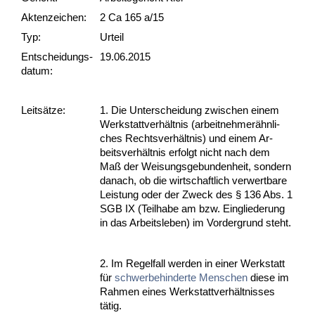
Akten­zeichen:
2 Ca 165 a/15
Typ:
Urteil
Ent­scheid­ungs­
19.06.2015
datum:
Leit­sätze:
1. Die Un­ter­schei­dung zwi­schen ei­nem
Werk­statt­verhält­nis (ar­beit­neh­merähn­li­
ches Rechts­verhält­nis) und ei­nem Ar­
beits­verhält­nis er­folgt nicht nach dem
Maß der Wei­sungs­ge­bun­den­heit, son­dern
da­nach, ob die wirt­schaft­lich ver­wert­ba­re
Leis­tung oder der Zweck des § 136 Abs. 1
SGB IX (Teil­ha­be am bzw. Ein­glie­de­rung
in das Ar­beits­le­ben) im Vor­der­grund steht.
2. Im Re­gel­fall wer­den in ei­ner Werk­statt
für
schwer­be­hin­der­te Men­schen
die­se im
Rah­men ei­nes Werk­statt­verhält­nis­ses
tätig.