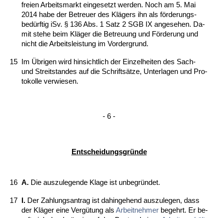
frei­en Ar­beits­markt ein­ge­setzt wer­den. Noch am 5. Mai
2014 ha­be der Be­treu­er des Klägers ihn als förde­rungs­
bedürf­tig iSv. § 136 Abs. 1 Satz 2 SGB IX an­ge­se­hen. Da­
mit ste­he beim Kläger die Be­treu­ung und Förde­rung und
nicht die Ar­beits­leis­tung im Vor­der­grund.
15
Im Übri­gen wird hin­sicht­lich der Ein­zel­hei­ten des Sach-
und Streit­stan­des auf die Schriftsätze, Un­ter­la­gen und Pro­
to­kol­le ver­wie­sen.
- 6 -
Ent­schei­dungs­gründe
16
A.
Die aus­zu­le­gen­de Kla­ge ist un­be­gründet.
17
I.
Der Zah­lungs­an­trag ist da­hin­ge­hend aus­zu­le­gen, dass
der Kläger ei­ne Vergü­tung als
Ar­beit­neh­mer
be­gehrt. Er be­