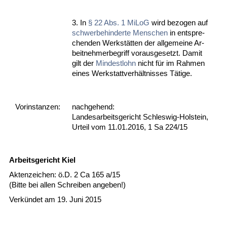
3. In
§ 22 Abs. 1 Mi­LoG
wird be­zo­gen auf
schwer­be­hin­der­te Men­schen
in ent­spre­
chen­den Werkstätten der all­ge­mei­ne Ar­
beit­neh­mer­be­griff vor­aus­ge­setzt. Da­mit
gilt der
Min­dest­lohn
nicht für im Rah­men
ei­nes Werk­statt­verhält­nis­ses Täti­ge.
Vor­ins­tan­zen:
nachgehend:
Landesarbeitsgericht Schleswig-Holstein,
Urteil vom 11.01.2016, 1 Sa 224/15
Ar­beits­ge­richt Kiel
Ak­ten­zei­chen: ö.D. 2 Ca 165 a/15
(Bit­te bei al­len Schrei­ben an­ge­ben!)
Verkündet am 19. Ju­ni 2015