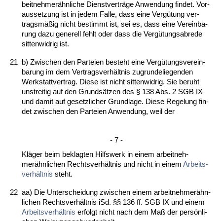
beit­neh­merähn­li­che Dienst­verträge An­wen­dung fin­det. Vor­
aus­set­zung ist in je­dem Fal­le, dass ei­ne Ver­gütung ver­
tragsmäßig nicht be­stimmt ist, sei es, dass ei­ne Ver­ein­ba­
rung da­zu ge­ne­rell fehlt oder dass die Vergütungs­ab­re­de
sit­ten­wid­rig ist.
21
b) Zwi­schen den Par­tei­en be­steht ei­ne Vergütungs­ver­ein­
ba­rung im dem Ver­trags­verhält­nis zu­grun­de­lie­gen­den
Werk­statt­ver­trag. Die­se ist nicht sit­ten­wid­rig. Sie be­ruht
un­strei­tig auf den Grundsätzen des § 138 Abs. 2 SGB IX
und da­mit auf ge­setz­li­cher Grund­la­ge. Die­se Re­ge­lung fin­
det zwi­schen den Par­tei­en An­wen­dung, weil der
- 7 -
Kläger beim be­klag­ten Hilfs­werk in ei­nem ar­beit­neh­
merähn­li­chen Rechts­verhält­nis und nicht in ei­nem
Ar­beits­
verhält­nis
steht.
22
aa) Die Un­ter­schei­dung zwi­schen ei­nem ar­beit­neh­merähn­
li­chen Rechts­verhält­nis iSd. §§ 136 ff. SGB IX und ei­nem
Ar­beits­verhält­nis
er­folgt nicht nach dem Maß der persönli­