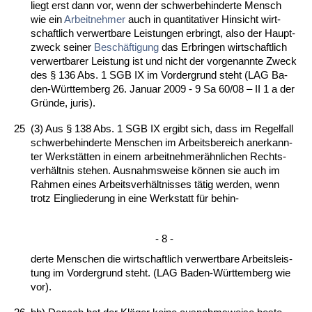
liegt erst dann vor, wenn der schwer­be­hin­der­te Mensch
wie ein
Ar­beit­neh­mer
auch in quan­ti­ta­ti­ver Hin­sicht wirt­
schaft­lich ver­wert­ba­re Leis­tun­gen er­bringt, al­so der Haupt­
zweck sei­ner
Beschäfti­gung
das Er­brin­gen wirt­schaft­lich
ver­wert­ba­rer Leis­tung ist und nicht der vor­ge­nann­te Zweck
des § 136 Abs. 1 SGB IX im Vor­der­grund steht (LAG Ba­
den-Würt­tem­berg 26. Ja­nu­ar 2009 - 9 Sa 60/08 – II 1 a der
Gründe, ju­ris).
25
(3) Aus § 138 Abs. 1 SGB IX er­gibt sich, dass im Re­gel­fall
schwer­be­hin­der­te Men­schen im Ar­beits­be­reich an­er­kann­
ter Werkstätten in ei­nem ar­beit­neh­merähn­li­chen Rechts­
verhält­nis ste­hen. Aus­nahms­wei­se können sie auch im
Rah­men ei­nes Ar­beits­verhält­nis­ses tätig wer­den, wenn
trotz Ein­glie­de­rung in ei­ne Werk­statt für be­hin-
- 8 -
der­te Men­schen die wirt­schaft­lich ver­wert­ba­re Ar­beits­leis­
tung im Vor­der­grund steht. (LAG Ba­den-Würt­tem­berg wie
vor).