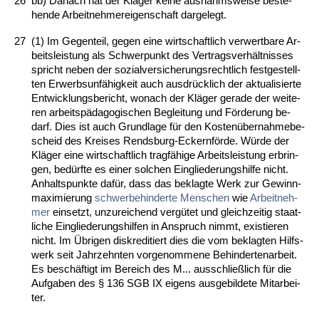
26
bb) Da­nach hat der Kläger kei­ne aus­nahms­wei­se be­ste­
hen­de Ar­beit­neh­mer­ei­gen­schaft dar­ge­legt.
27
(1) Im Ge­gen­teil, ge­gen ei­ne wirt­schaft­lich ver­wert­ba­re Ar­
beits­leis­tung als Schwer­punkt des Ver­trags­verhält­nis­ses
spricht ne­ben der so­zi­al­ver­si­che­rungs­recht­lich fest­ge­stell­
ten Er­werbs­unfähig­keit auch aus­drück­lich der ak­tua­li­sier­te
Ent­wick­lungs­be­richt, wo­nach der Kläger ge­ra­de der wei­te­
ren ar­beitspädago­gi­schen Be­glei­tung und Förde­rung be­
darf. Dies ist auch Grund­la­ge für den Kos­tenüber­nah­me­be­
scheid des Krei­ses Rends­burg-Eckernförde. Würde der
Kläger ei­ne wirt­schaft­lich tragfähi­ge Ar­beits­leis­tung er­brin­
gen, bedürf­te es ei­ner sol­chen Ein­glie­de­rungs­hil­fe nicht.
An­halts­punk­te dafür, dass das be­klag­te Werk zur Ge­winn­
ma­xi­mie­rung
schwer­be­hin­der­te Men­schen
wie
Ar­beit­neh­
mer
ein­setzt, un­zu­rei­chend vergütet und gleich­zei­tig staat­
li­che Ein­glie­de­rungs­hil­fen in An­spruch nimmt, exis­tie­ren
nicht. Im Übri­gen dis­kre­di­tiert dies die vom be­klag­ten Hilfs­
werk seit Jahr­zehn­ten vor­ge­nom­me­ne Be­hin­der­te­n­ar­beit.
Es beschäftigt im Be­reich des M... aus­sch­ließlich für die
Auf­ga­ben des § 136 SGB IX ei­gens aus­ge­bil­de­te Mit­ar­bei­
ter.