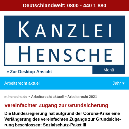
Deutschlandweit:
0800 - 440 1 880
Menü
» Zur Desktop-Ansicht
Arbeitsrecht aktuell
Jahr
m.hensche.de
>
Arbeitsrecht aktuell
>
Arbeitsrecht 2021
Ver­ein­fach­ter Zu­gang zur Grund­si­che­rung
Die Bun­des­re­gie­rung hat auf­grund der Co­ro­na-Kri­se ei­ne
Ver­län­ge­rung des ver­ein­fach­ten Zu­gangs zur Grund­si­che­
rung be­schlos­sen: So­zi­al­schutz-Pa­ket III