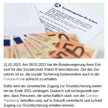
11.02.2021
. Am 08.02.2021 hat die Bun­des­re­gie­rung ih­ren Ent­
wurf für das So­zi­al­schutz-Pa­ket III be­schlos­sen. Ziel des Ge­
set­zes ist es, die so­zia­le Si­che­rung ins­be­son­de­re auch in der
Co­ro­na-Kris
e auf­recht zu er­hal­ten.
Da­für wird der ver­ein­fach­te Zu­gang zur Grund­si­che­rung wei­ter­
hin bis En­de 2021 ver­län­gert. Da­durch soll si­cher­ge­stellt wer­
den, dass Per­so­nen, die wirt­schaft­lich stark von der
Co­ro­na-
Pan­de­mie
be­trof­fen sind, auf in Zu­kunft ver­ein­facht und schnell
Zu­gang zur Grund­si­che­rung er­hal­ten kön­nen.