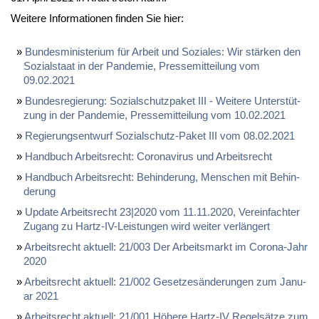
Wei­te­re In­for­ma­tio­nen fin­den Sie hier:
Bun­des­mi­nis­te­ri­um für Ar­beit und So­zia­les: Wir stär­ken den
So­zi­al­staat in der Pan­de­mie, Pres­se­mit­tei­lung vom
09.02.2021
Bun­des­re­gie­rung: So­zi­al­schutz­pa­ket III - Wei­te­re Un­ter­stüt­
zung in der Pan­de­mie, Pres­se­mit­tei­lung vom 10.02.2021
Re­gie­rungs­ent­wurf So­zi­al­schutz-Pa­ket III vom 08.02.2021
Hand­buch Ar­beits­recht: Co­ro­na­vi­rus und Ar­beits­recht
Hand­buch Ar­beits­recht: Be­hin­de­rung, Men­schen mit Be­hin­
de­rung
Up­date Ar­beits­recht 23|2020 vom 11.11.2020, Ver­ein­fach­ter
Zu­gang zu Hartz-IV-Leis­tun­gen wird wei­ter ver­län­gert
Ar­beits­recht ak­tu­ell: 21/003 Der Ar­beits­markt im Co­ro­na-Jahr
2020
Ar­beits­recht ak­tu­ell: 21/002 Ge­set­zes­än­de­run­gen zum Ja­nu­
ar 2021
Ar­beits­recht ak­tu­ell: 21/001 Hö­he­re Hartz-IV Re­gel­sät­ze zum