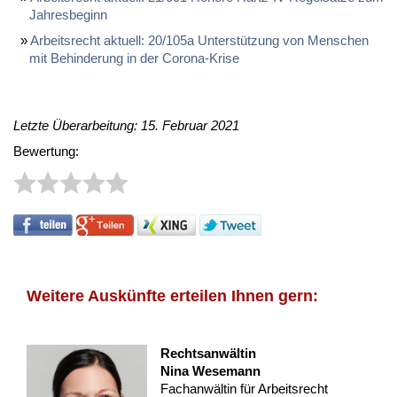
Jah­res­be­ginn
Ar­beits­recht ak­tu­ell: 20/105a Un­ter­stüt­zung von Men­schen
mit Be­hin­de­rung in der Co­ro­na-Kri­se
Letzte Überarbeitung: 15. Februar 2021
Bewertung:
Weitere Auskünfte erteilen Ihnen gern:
Rechtsanwältin
Nina Wesemann
Fachanwältin für Arbeitsrecht