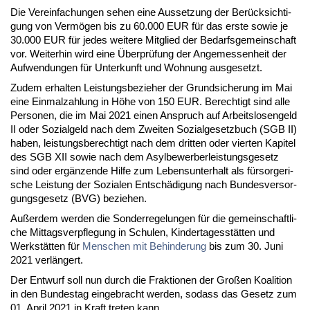
Die Ver­ein­fa­chun­gen se­hen ei­ne Aus­set­zung der Be­rück­sich­ti­
gung von Ver­mö­gen bis zu 60.000 EUR für das ers­te so­wie je
30.000 EUR für je­des wei­te­re Mit­glied der Be­darfs­ge­mein­schaft
vor. Wei­ter­hin wird ei­ne Über­prü­fung der An­ge­mes­sen­heit der
Auf­wen­dun­gen für Un­ter­kunft und Woh­nung aus­ge­setzt.
Zu­dem er­hal­ten Leis­tungs­be­zie­her der Grund­si­che­rung im Mai
ei­ne Ein­mal­zah­lung in Hö­he von 150 EUR. Be­rech­tigt sind al­le
Per­so­nen, die im Mai 2021 ei­nen An­spruch auf Ar­beits­lo­sen­geld
II oder So­zi­al­geld nach dem Zwei­ten So­zi­al­ge­setz­buch (SGB II)
ha­ben, leis­tungs­be­rech­tigt nach dem drit­ten oder vier­ten Ka­pi­tel
des SGB XII so­wie nach dem Asyl­be­wer­ber­leis­tungs­ge­setz
sind oder er­gän­zen­de Hil­fe zum Le­bens­un­ter­halt als für­sor­ge­ri­
sche Leis­tung der So­zia­len Ent­schä­di­gung nach Bun­des­ver­sor­
gungs­ge­setz (BVG) be­zie­hen.
Au­ßer­dem wer­den die Son­der­re­ge­lun­gen für die ge­mein­schaft­li­
che Mit­tags­ver­pfle­gung in Schu­len, Kin­der­ta­ges­stät­ten und
Werk­stät­ten für
Men­schen mit Be­hin­de­rung
bis zum 30. Ju­ni
2021 ver­län­gert.
Der Ent­wurf soll nun durch die Frak­tio­nen der Gro­ßen Ko­ali­ti­on
in den Bun­des­tag ein­ge­bracht wer­den, so­dass das Ge­setz zum
01. April 2021 in Kraft tre­ten kann.