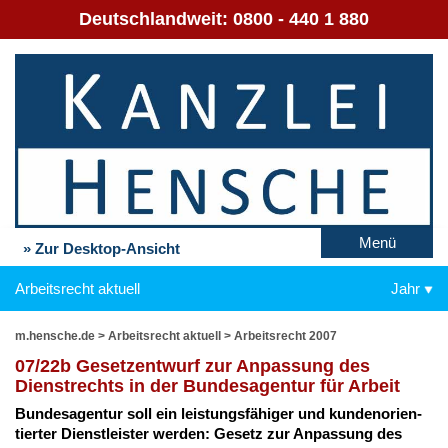
Deutschlandweit:
0800 - 440 1 880
Menü
» Zur Desktop-Ansicht
Arbeitsrecht aktuell
Jahr
m.hensche.de
>
Arbeitsrecht aktuell
>
Arbeitsrecht 2007
07/22b Ge­setz­ent­wurf zur An­pas­sung des
Dienst­rechts in der Bun­des­agen­tur für Ar­beit
Bun­des­agen­tur soll ein leis­tungs­fä­hi­ger und kun­den­ori­en­
tier­ter Dienst­leis­ter wer­den: Ge­setz zur An­pas­sung des