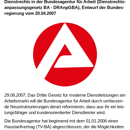
Dienst­rechts in der Bun­des­agen­tur für Ar­beit (Dienst­rechts­
an­pas­sungs­ge­setz BA - DRAn­pG­BA), Ent­wurf der Bun­des­
re­gie­rung vom 20.04.2007
29.06.2007.
Das Drit­te Ge­setz für mo­der­ne Dienst­leis­tun­gen am
Ar­beits­markt will die Bun­des­agen­tur für Ar­beit durch um­fas­sen­
de Neu­struk­tu­rie­run­gen der­art re­for­mie­ren, dass aus ihr ein leis­
tungs­fä­hi­ger und kun­den­ori­en­tier­ter Dienst­leis­ter wird.
Die Bun­des­agen­tur hat be­gin­nend mit dem 01.01.2006 ei­nen
Haus­ta­rif­ver­trag (TV-BA) ab­ge­schlos­sen, der die Mög­lich­kei­ten