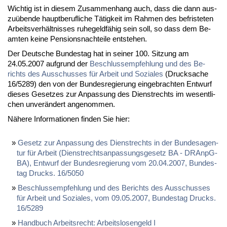
Wich­tig ist in die­sem Zu­sam­men­hang auch, dass die dann aus­
zu­üben­de haupt­be­ruf­li­che Tä­tig­keit im Rah­men des be­fris­te­ten
Ar­beits­ver­hält­nis­ses ru­he­geld­fä­hig sein soll, so dass dem Be­
am­ten kei­ne Pen­si­ons­nach­tei­le ent­ste­hen.
Der Deut­sche Bun­des­tag hat in sei­ner 100. Sit­zung am
24.05.2007 auf­grund der
Be­schluss­emp­feh­lung und des Be­
richts des Aus­schus­ses für Ar­beit und So­zia­les
(Druck­sa­che
16/5289) den von der Bun­des­re­gie­rung ein­ge­brach­ten Ent­wurf
die­ses Ge­set­zes zur An­pas­sung des Dienst­rechts im we­sent­li­
chen un­ver­än­dert an­ge­nom­men.
Nä­he­re In­for­ma­tio­nen fin­den Sie hier:
Ge­setz zur An­pas­sung des Dienst­rechts in der Bun­des­agen­
tur für Ar­beit (Dienst­rechts­an­pas­sungs­ge­setz BA - DRAn­pG­
BA), Ent­wurf der Bun­des­re­gie­rung vom 20.04.2007, Bun­des­
tag Drucks. 16/5050
Be­schluss­emp­feh­lung und des Be­richts des Aus­schus­ses
für Ar­beit und So­zia­les, vom 09.05.2007, Bun­des­tag Drucks.
16/5289
Hand­buch Ar­beits­recht: Ar­beits­lo­sen­geld I