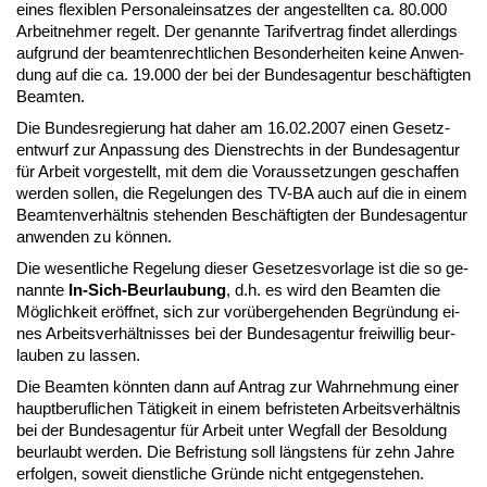
ei­nes fle­xi­blen Per­so­nal­ein­sat­zes der an­ge­stell­ten ca. 80.000
Ar­beit­neh­mer re­gelt. Der ge­nann­te Ta­rif­ver­trag fin­det al­ler­dings
auf­grund der be­am­ten­recht­li­chen Be­son­der­hei­ten kei­ne An­wen­
dung auf die ca. 19.000 der bei der Bun­des­agen­tur be­schäf­tig­ten
Be­am­ten.
Die Bun­des­re­gie­rung hat da­her am 16.02.2007 ei­nen Ge­setz­
ent­wurf zur An­pas­sung des Dienst­rechts in der Bun­des­agen­tur
für Ar­beit vor­ge­stellt, mit dem die Vor­aus­set­zun­gen ge­schaf­fen
wer­den sol­len, die Re­ge­lun­gen des TV-BA auch auf die in ei­nem
Be­am­ten­ver­hält­nis ste­hen­den Be­schäf­tig­ten der Bun­des­agen­tur
an­wen­den zu kön­nen.
Die we­sent­li­che Re­ge­lung die­ser Ge­set­zes­vor­la­ge ist die so ge­
nann­te
In-Sich-Be­ur­lau­bung
, d.h. es wird den Be­am­ten die
Mög­lich­keit er­öff­net, sich zur vor­über­ge­hen­den Be­grün­dung ei­
nes Ar­beits­ver­hält­nis­ses bei der Bun­des­agen­tur frei­wil­lig be­ur­
lau­ben zu las­sen.
Die Be­am­ten könn­ten dann auf An­trag zur Wahr­neh­mung ei­ner
haupt­be­ruf­li­chen Tä­tig­keit in ei­nem be­fris­te­ten Ar­beits­ver­hält­nis
bei der Bun­des­agen­tur für Ar­beit un­ter Weg­fall der Be­sol­dung
be­ur­laubt wer­den. Die Be­fris­tung soll längs­tens für zehn Jah­re
er­fol­gen, so­weit dienst­li­che Grün­de nicht ent­ge­gen­ste­hen.