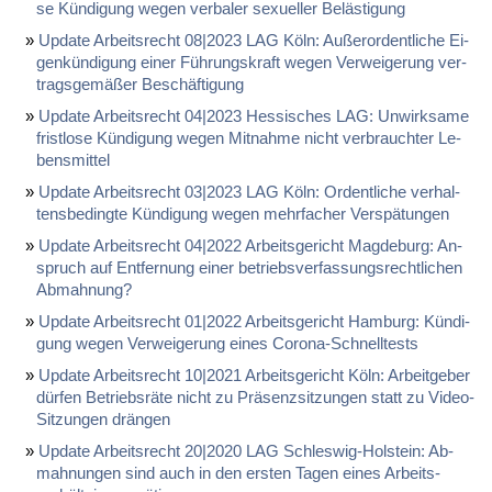
se Kündi­gung we­gen ver­ba­ler se­xu­el­ler Belästi­gung
Up­date Ar­beits­recht 08|2023 LAG Köln: Außer­or­dent­li­che Ei­
genkündi­gung ei­ner Führungs­kraft we­gen Ver­wei­ge­rung ver­
trags­gemäßer Beschäfti­gung
Up­date Ar­beits­recht 04|2023 Hes­si­sches LAG: Un­wirk­sa­me
frist­lo­se Kündi­gung we­gen Mit­nah­me nicht ver­brauch­ter Le­
bens­mit­tel
Up­date Ar­beits­recht 03|2023 LAG Köln: Or­dent­li­che ver­hal­
tens­be­ding­te Kündi­gung we­gen mehr­fa­cher Ver­spätun­gen
Up­date Ar­beits­recht 04|2022 Ar­beits­ge­richt Mag­de­burg: An­
spruch auf Ent­fer­nung ei­ner be­triebs­ver­fas­sungs­recht­li­chen
Ab­mah­nung?
Up­date Ar­beits­recht 01|2022 Ar­beits­ge­richt Ham­burg: Kündi­
gung we­gen Ver­wei­ge­rung ei­nes Co­ro­na-Schnell­tests
Up­date Ar­beits­recht 10|2021 Ar­beits­ge­richt Köln: Ar­beit­ge­ber
dürfen Be­triebsräte nicht zu Präsenz­sit­zun­gen statt zu Vi­deo-
Sit­zun­gen drängen
Up­date Ar­beits­recht 20|2020 LAG Schles­wig-Hol­stein: Ab­
mah­nun­gen sind auch in den ers­ten Ta­gen ei­nes Ar­beits­