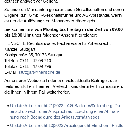
deutsch­land­weit vor Ge­richt.
Zu un­se­ren Man­dan­ten gehören auch Ge­sell­schaf­ten und de­ren
Or­ga­ne, d.h. GmbH-Geschäftsführer und AG-Vorstände, wenn
es um die Auflösung von Ma­na­ger­verträgen geht.
Sie können uns
von Mon­tag bis Frei­tag in der Zeit von 09:00
bis 19:00 Uhr
un­ter fol­gen­der An­schrift er­rei­chen:
HENSCHE Rechts­anwälte, Fach­anwälte für Ar­beits­recht
Kanz­lei Stutt­gart
König­s­traße 35, 70173 Stutt­gart
Te­le­fon: 0711 - 47 09 710
Te­le­fax: 0711 - 47 09 796
E-Mail:
stutt­gart@hen­sche.de
Auf un­se­rer Web­sei­te fin­den Sie vie­le ak­tu­el­le Beiträge zu ar­
beits­recht­li­chen The­men. Viel­leicht sind dar­un­ter In­for­ma­tio­nen,
die Ih­nen in Ih­rem Fall wei­ter­hel­fen.
Up­date Ar­beits­recht 21|2023 LAG Ba­den-Würt­tem­berg: Da­
ten­schutz­recht­li­cher An­spruch auf Löschung ei­ner Ab­mah­
nung nach Be­en­di­gung des Ar­beits­verhält­nis­ses
Up­date Ar­beits­recht 13|2023 Ar­beits­ge­richt Elms­horn: Frist­lo­