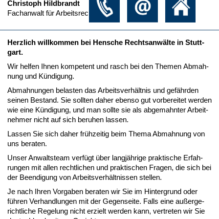
Christoph Hildbrandt
Fachanwalt für Arbeitsrecht
Herz­lich will­kom­men bei Hen­sche Rechts­anwälte in Stutt­
gart.
Wir hel­fen Ih­nen kom­pe­tent und rasch bei den The­men Ab­mah­
nung und Kündi­gung.
Ab­mah­nun­gen be­las­ten das Ar­beits­verhält­nis und gefähr­den
sei­nen Be­stand. Sie soll­ten da­her eben­so gut vor­be­rei­tet wer­den
wie ei­ne Kündi­gung, und man soll­te sie als ab­ge­mahn­ter Ar­beit­
neh­mer nicht auf sich be­ru­hen las­sen.
Las­sen Sie sich da­her frühzei­tig beim The­ma Ab­mah­nung von
uns be­ra­ten.
Un­ser An­walts­team verfügt über langjähri­ge prak­ti­sche Er­fah­
run­gen mit al­len recht­li­chen und prak­ti­schen Fra­gen, die sich bei
der Be­en­di­gung von Ar­beits­verhält­nis­sen stel­len.
Je nach Ih­ren Vor­ga­ben be­ra­ten wir Sie im Hin­ter­grund oder
führen Ver­hand­lun­gen mit der Ge­gen­sei­te. Falls ei­ne außer­ge­
richt­li­che Re­ge­lung nicht er­zielt wer­den kann, ver­tre­ten wir Sie