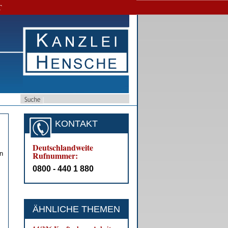
T
KONTAKT
Deutschlandweite
n
Rufnummer:
0800 - 440 1 880
ÄHNLICHE THEMEN