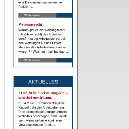
ei­ne Dis­kri­mi­nie­rung we­gen der
Re­li­gi­on ...
Weiterlesen
Wei­sungs­recht
War­um gibt es ein Wei­sungs­recht
(Di­rek­ti­ons­recht) des Ar­beit­ge­
bers? - Ist der Ar­beit­ge­ber bei sei­
nen Wei­sun­gen auf das Ein­ver­
ständ­nis des Ar­beit­neh­mers an­ge­
wie­sen? - Wel­chen In­halt hat das ...
Weiterlesen
AKTUELLES
31.03.2026: Frei­stel­lungs­klau­
seln sind un­wirk­sam.
01.04.2026. For­mu­lar­ver­trag­li­che
Klau­seln, die den Ar­beit­ge­ber zur
Frei­stel­lung im ge­kün­dig­ten Ar­beits­
ver­hält­nis be­rech­ti­gen, sind un­wirk­
sam, wenn sie kei­ne kon­kre­ten
Vor­aus­set­zun­gen für die ...