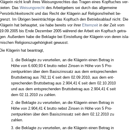
Kläge­rin nicht kraft ih­res Wei­sungs­rech­tes das Tra­gen ei­nes Kopf­tu­ches ver­
bie­ten. Das
Wei­sungs­recht
des Ar­beit­ge­bers sei durch das all­ge­mei­ne
Persönlich­keits­recht und das Recht der Kläge­rin auf Re­li­gi­ons­frei­heit be­
grenzt. Im Übri­gen be­ein­träch­ti­ge das Kopf­tuch den Be­triebs­ab­lauf nicht. Die
Kläge­rin hat be­haup­tet, sie ha­be be­reits vor ih­rer
El­tern­zeit
in der Zeit vom
19.09.2005 bis En­de De­zem­ber 2005 während der Ar­beit ein Kopf­tuch ge­tra­
gen. Außer­dem ha­be die Be­klag­te bei Ein­stel­lung der Kläge­rin von de­ren is­la­
mi­schen Re­li­gi­ons­zu­gehörig­keit ge­wusst.
Die Kläge­rin hat be­an­tragt,
1. die Be­klag­te zu ver­ur­tei­len, an die Kläge­rin ei­nen Be­trag in
Höhe von 6.600,93 € brut­to nebst Zin­sen in Höhe von 5 Pro­
zent­punk­ten über dem Ba­sis­zins­satz aus dem ent­spre­chen­den
Brut­to­be­trag aus 792,11 € seit dem 02.09.2010, aus dem ent­
spre­chen­den Brut­to­be­trag aus 2.904,41 € seit dem 02.10.2010
und aus dem ent­spre­chen­den Brut­to­be­trag aus 2.904,41 € seit
dem 02.11.2010 zu zah­len.
2. die Be­klag­te zu ver­ur­tei­len, an die Kläge­rin ei­nen Be­trag in
Höhe von 2.904,41 € brut­to nebst Zin­sen in Höhe von 5 Pro­
zent­punk­ten über dem Ba­sis­zins­satz seit dem 02.12.2010 zu
zah­len.
3. die Be­klag­te zu ver­ur­tei­len, an die Kläge­rin ei­nen Be­trag in