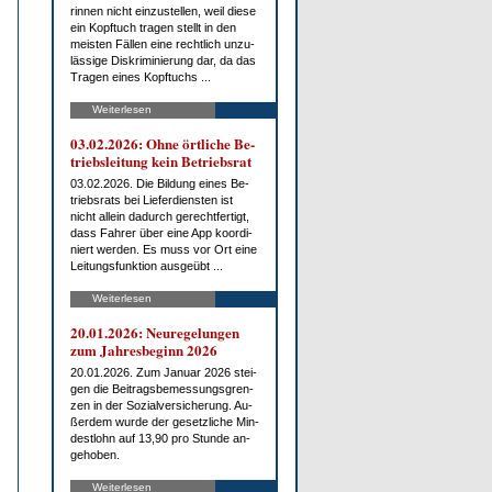
rin­nen nicht ein­zu­stel­len, weil die­se
ein Kopf­tuch tra­gen stellt in den
meis­ten Fäl­len ei­ne recht­lich un­zu­
läs­si­ge Dis­kri­mi­nie­rung dar, da das
Tra­gen ei­nes Kopf­tuchs ...
Weiterlesen
03.02.2026: Oh­ne ört­li­che Be­
triebs­lei­tung kein Be­triebs­rat
03.02.2026. Die Bil­dung ei­nes Be­
triebs­rats bei Lie­fer­diens­ten ist
nicht al­lein da­durch ge­recht­fer­tigt,
dass Fah­rer über ei­ne App ko­or­di­
niert wer­den. Es muss vor Ort ei­ne
Lei­tungs­funk­ti­on aus­ge­übt ...
Weiterlesen
20.01.2026: Neu­re­ge­lun­gen
zum Jah­res­be­ginn 2026
20.01.2026. Zum Ja­nu­ar 2026 stei­
gen die Bei­trags­be­mes­sungs­gren­
zen in der So­zi­al­ver­si­che­rung. Au­
ßer­dem wur­de der ge­setz­li­che Min­
dest­lohn auf 13,90 pro St­un­de an­
ge­ho­ben.
Weiterlesen