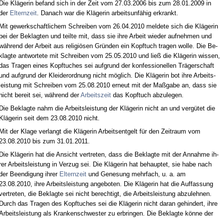
Die Kläge­rin be­fand sich in der Zeit vom 27.03.2006 bis zum 28.01.2009 in
der
El­tern­zeit
. Da­nach war die Kläge­rin ar­beits­unfähig er­krankt.
Mit ge­werk­schaft­li­chem Schrei­ben vom 26.04.2010 mel­de­te sich die Kläge­rin
bei der Be­klag­ten und teil­te mit, dass sie ih­re Ar­beit wie­der auf­neh­men und
während der Ar­beit aus re­li­giösen Gründen ein Kopf­tuch tra­gen wol­le. Die Be­
klag­te ant­wor­te­te mit Schrei­ben vom 25.05.2010 und ließ die Kläge­rin wis­sen,
das Tra­gen ei­nes Kopf­tu­ches sei auf­grund der kon­fes­sio­nel­len Träger­schaft
und auf­grund der Klei­der­ord­nung nicht möglich. Die Kläge­rin bot ih­re Ar­beits­
leis­tung mit Schrei­ben vom 25.08.2010 er­neut mit der Maßga­be an, dass sie
nicht be­reit sei, während der
Ar­beits­zeit
das Kopf­tuch ab­zu­le­gen.
Die Be­klag­te nahm die Ar­beits­leis­tung der Kläge­rin nicht an und vergütet die
Kläge­rin seit dem 23.08.2010 nicht.
Mit der Kla­ge ver­langt die Kläge­rin Ar­beits­ent­gelt für den Zeit­raum vom
23.08.2010 bis zum 31.01.2011.
Die Kläge­rin hat die An­sicht ver­tre­ten, dass die Be­klag­te mit der An­nah­me ih­
rer Ar­beits­leis­tung in Ver­zug sei. Die Kläge­rin hat be­haup­tet, sie ha­be nach
der Be­en­di­gung ih­rer
El­tern­zeit
und Ge­ne­sung mehr­fach, u. a. am
23.08.2010, ih­re Ar­beits­leis­tung an­ge­bo­ten. Die Kläge­rin hat die Auf­fas­sung
ver­tre­ten, die Be­klag­te sei nicht be­rech­tigt, die Ar­beits­leis­tung ab­zu­leh­nen.
Durch das Tra­gen des Kopf­tu­ches sei die Kläge­rin nicht dar­an ge­hin­dert, ih­re
Ar­beits­leis­tung als Kran­ken­schwes­ter zu er­brin­gen. Die Be­klag­te könne der