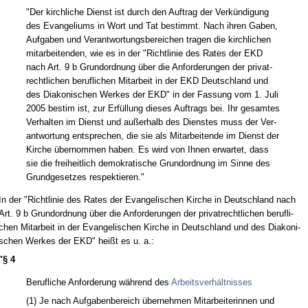
"Der kirch­li­che Dienst ist durch den Auf­trag der Verkündi­gung
des Evan­ge­li­ums in Wort und Tat be­stimmt. Nach ih­ren Ga­ben,
Auf­ga­ben und Ver­ant­wor­tungs­be­rei­chen tra­gen die kirch­li­chen
mit­ar­bei­ten­den, wie es in der "Richt­li­nie des Ra­tes der EKD
nach Art. 9 b Grund­ord­nung über die An­for­de­run­gen der pri­vat­
recht­li­chen be­ruf­li­chen Mit­ar­beit in der EKD Deutsch­land und
des Dia­ko­ni­schen Wer­kes der EKD" in der Fas­sung vom 1. Ju­li
2005 be­stim ist, zur Erfüllung die­ses Auf­trags bei. Ihr ge­sam­tes
Ver­hal­ten im Dienst und außer­halb des Diens­tes muss der Ver­
ant­wor­tung ent­spre­chen, die sie als Mit­ar­bei­ten­de im Dienst der
Kir­che über­nom­men ha­ben. Es wird von Ih­nen er­war­tet, dass
sie die frei­heit­lich de­mo­kra­ti­sche Grund­ord­nung im Sin­ne des
Grund­ge­set­zes re­spek­tie­ren."
In der "Richt­li­nie des Ra­tes der Evan­ge­li­schen Kir­che in Deutsch­land nach
Art. 9 b Grund­ord­nung über die An­for­de­run­gen der pri­vat­recht­li­chen be­ruf­li­
chen Mit­ar­beit in der Evan­ge­li­schen Kir­che in Deutsch­land und des Dia­ko­ni­
schen Wer­kes der EKD" heißt es u. a.:
"§ 4
Be­ruf­li­che An­for­de­rung während des
Ar­beits­verhält­nis­ses
(1) Je nach Auf­ga­ben­be­reich über­neh­men Mit­ar­bei­te­rin­nen und