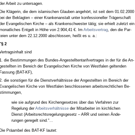
der Ar­beit zu un­ter­sa­gen.
Die Kläge­rin, die dem is­la­mi­schen Glau­ben an­gehört, ist seit dem 01.02.2000
bei der Be­klag­ten – ei­ner Kran­ken­an­stalt un­ter kon­fes­sio­nel­ler Träger­schaft
der Evan­ge­li­schen Kir­che – als Kran­ken­schwes­ter tätig; sie er­hielt zu­letzt ein
mo­nat­li­ches Ent­gelt in Höhe von 2.904,41 €. Im
Ar­beits­ver­trag
, den die Par­
tei­en un­ter dem 22.12.2000 ab­schlos­sen, heißt es u. a.:
"§ 2
Ver­trags­in­halt sind
1. die Be­stim­mun­gen des Bun­des-An­ge­stell­ten­ta­rif­ver­tra­ges in der für die An­
ge­stell­ten im Be­reich der Evan­ge­li­schen Kir­che von West­fa­len gel­ten­den
Fas­sung (BAT-KF),
2. die sons­ti­gen für die Dienst­verhält­nis­se der An­ge­stell­ten im Be­reich der
Evan­ge­li­schen Kir­che von West­fa­len be­schlos­se­nen ar­beits­recht­li­chen Be­
stim­mun­gen,
wie sie auf­grund des Kir­chen­ge­set­zes über das Ver­fah­ren zur
Re­ge­lung der
Ar­beits­verhält­nis­se
der Mit­ar­bei­ter im kirch­li­chen
Dienst (Ar­beits­rechts­re­ge­lungs­ge­setz – ARR und sei­nen Ände­
run­gen ge­re­gelt sind."...
Die Präam­bel des BAT-KF lau­tet: