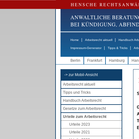
HENSCHE RECHTSANWÄ
ANWALTLICHE BERATUN
BEI KÜNDIGUNG, ABFI
|
|
Home
Arbeitsrecht aktuell
Handbuch Arbe
|
|
Impressum-Generator
Tipps & Tricks
Arb
Berlin
Frankfurt
Hamburg
Han
-> zur Mobil-Ansicht
Arbeitsrecht aktuell
Tipps und Tricks
S
Handbuch Arbeitsrecht
G
Gesetze zum Arbeitsrecht
A
Urteile zum Arbeitsrecht
T
Urteile 2023
E
Urteile 2021