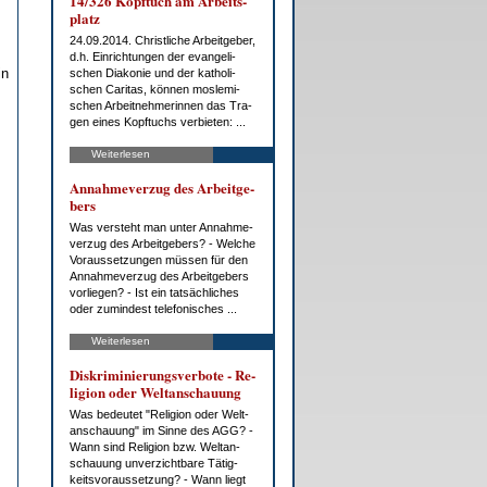
14/326 Kopf­tuch am Ar­beits­
platz
24.09.2014. Christ­li­che Ar­beit­ge­ber,
d.h. Ein­rich­tun­gen der evan­ge­li­
in
schen Dia­ko­nie und der ka­tho­li­
schen Ca­ri­tas, kön­nen mos­le­mi­
schen Ar­beit­neh­me­rin­nen das Tra­
gen ei­nes Kopf­tuchs ver­bie­ten: ...
Weiterlesen
An­nah­me­ver­zug des Ar­beit­ge­
bers
Was ver­steht man un­ter An­nah­me­
ver­zug des Ar­beit­ge­bers? - Wel­che
Vor­aus­set­zun­gen müs­sen für den
An­nah­me­ver­zug des Ar­beit­ge­bers
vor­lie­gen? - Ist ein tat­säch­li­ches
oder zu­min­dest te­le­fo­ni­sches ...
Weiterlesen
Dis­kri­mi­nie­rungs­ver­bo­te - Re­
li­gi­on oder Welt­an­schau­ung
Was be­deu­tet "Re­li­gi­on oder Welt­
an­schau­ung" im Sin­ne des AGG? -
Wann sind Re­li­gi­on bzw. Welt­an­
schau­ung un­ver­zicht­ba­re Tä­tig­
keits­vor­aus­set­zung? - Wann liegt