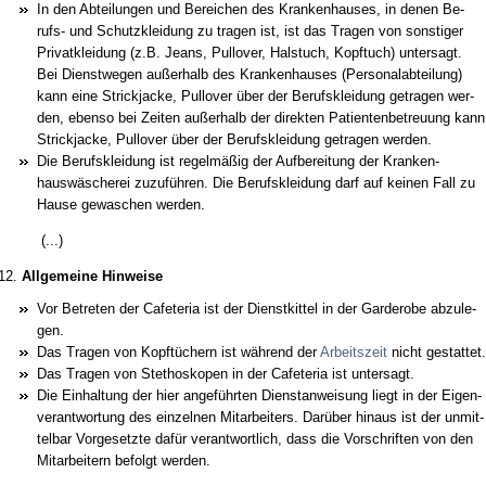
In den Ab­tei­lun­gen und Be­rei­chen des Kran­ken­hau­ses, in de­nen Be­
rufs- und Schutz­klei­dung zu tra­gen ist, ist das Tra­gen von sons­ti­ger
Pri­vat­klei­dung (z.B. Jeans, Pull­over, Hals­tuch, Kopf­tuch) un­ter­sagt.
Bei Dienst­we­gen außer­halb des Kran­ken­hau­ses (Per­so­nal­ab­tei­lung)
kann ei­ne Strick­ja­cke, Pull­over über der Be­rufs­klei­dung ge­tra­gen wer­
den, eben­so bei Zei­ten außer­halb der di­rek­ten Pa­ti­en­ten­be­treu­ung kann
Strick­ja­cke, Pull­over über der Be­rufs­klei­dung ge­tra­gen wer­den.
Die Be­rufs­klei­dung ist re­gelmäßig der Auf­be­rei­tung der Kran­ken­
hauswäsche­rei zu­zuführen. Die Be­rufs­klei­dung darf auf kei­nen Fall zu
Hau­se ge­wa­schen wer­den.
(...)
12.
All­ge­mei­ne Hin­wei­se
Vor Be­tre­ten der Ca­fe­te­ria ist der Dienst­kit­tel in der Gar­de­ro­be ab­zu­le­
gen.
Das Tra­gen von Kopftüchern ist während der
Ar­beits­zeit
nicht ge­stat­tet.
Das Tra­gen von Ste­tho­sko­pen in der Ca­fe­te­ria ist un­ter­sagt.
Die Ein­hal­tung der hier an­geführ­ten Dienst­an­wei­sung liegt in der Ei­gen­
ver­ant­wor­tung des ein­zel­nen Mit­ar­bei­ters. Darüber hin­aus ist der un­mit­
tel­bar Vor­ge­setz­te dafür ver­ant­wort­lich, dass die Vor­schrif­ten von den
Mit­ar­bei­tern be­folgt wer­den.