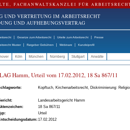
LTE, FACHANWALTSKANZLEI FÜR ARBEITSRECH
G UND VERTRETUNG IM ARBEITSRECHT
NDUNG UND AUFHEBUNGSVERTRAG
|
|
|
itsrecht
Gesetze zum Arbeitsrecht
Urteile zum Arbeitsrecht
Presse
|
|
|
eitsrecht Muster
Ratgeber Gebühren
Webinare
Kanzleiprofil
nover
Köln
München
Nürnberg
Stuttgart
Anwälte
LAG Hamm, Ur­teil vom 17.02.2012, 18 Sa 867/11
chlagworte:
Kopftuch, Kirchenarbeitsrecht, Diskriminierung: Religio
ericht:
Landesarbeitsgericht Hamm
ktenzeichen:
18 Sa 867/11
yp:
Urteil
ntscheidungsdatum:
17.02.2012