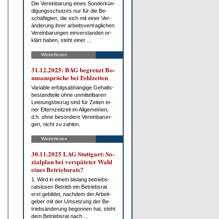
Die Ver­ein­ba­rung ei­nes Son­der­kün­
di­gungs­schut­zes nur für die Be­
schäf­tig­ten, die sich mit ei­ner Ver­
än­de­rung ih­rer ar­beits­ver­trag­li­chen
Ver­ein­ba­run­gen ein­ver­stan­den er­
klärt ha­ben, steht ei­ner ...
Weiterlesen
31.12.2025: BAG be­grenzt Bo­
nus­an­sprü­che bei Fehl­zei­ten
Va­ria­ble er­folgs­ab­hän­gi­ge Ge­halts­
be­stand­tei­le oh­ne un­mit­tel­ba­ren
Leis­tungs­be­zug sind für Zei­ten ei­
ner El­tern­zeit­zeit im All­ge­mei­nen,
d.h. oh­ne be­son­de­re Ver­ein­ba­run­
gen, nicht zu zah­len.
Weiterlesen
30.11.2025 LAG Stutt­gart: So­
zi­al­plan bei ver­spä­te­ter Wahl
ei­nes Be­triebs­rats?
1. Wird in ei­nem bis­lang be­triebs­
rats­lo­sen Be­trieb ein Be­triebs­rat
erst ge­bil­det, nach­dem der Ar­beit­
ge­ber mit der Um­set­zung der Be­
trieb­s­än­de­rung be­gon­nen hat, steht
dem Be­triebs­rat nach ...