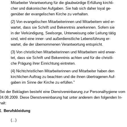
Mit­ar­bei­ter Ver­ant­wor­tung für die glaubwürdi­ge Erfüllung kirch­li­
cher und dia­ko­ni­scher Auf­ga­ben. Sie hab sich da­her loy­al ge­
genüber der evan­ge­li­schen Kir­che zu ver­hal­ten.
(2) Von evan­ge­li­schen Mit­ar­bei­te­rin­nen und Mit­ar­bei­tern wird er­
war­tet, dass sie Schrift und Be­kennt­nis an­er­ken­nen. So­fern sie
in der Verkündi­gung, Seel­sor­ge, Un­ter­wei­sung oder Lei­tung tätig
sind, wird ei­ne in­ner- und außer­dienst­li­che Le­bensführung er­
war­tet, die der über­nom­me­nen Ver­ant­wor­tung ent­spricht.
(3) Von christ­li­chen Mit­ar­bei­te­rin­nen und Mit­ar­bei­tern wird er­war­
tet, dass sie Schrift und Be­kennt­nis ach­ten und für die christ­li­
che Prägung ih­rer Ein­rich­tung ein­tre­ten.
(4) Nicht­christ­li­chen Mit­ar­bei­te­rin­nen und Mit­ar­bei­ter ha­ben den
kirch­li­chen Auf­trag zu be­ach­ten und die ih­nen über­tra­ge­nen Auf­
ga­ben im Sin­ne der Kir­che zu erfüllen."
Bei der Be­klag­ten be­steht ei­ne Dienst­ver­ein­ba­rung zur Per­so­nal­hy­gie­ne vom
24.08.2009. Die­se Dienst­ver­ein­ba­rung hat un­ter an­de­rem den fol­gen­den In­
halt:
1.
Be­rufs­klei­dung
(...)