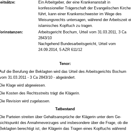
eitsätze:
Ein Arbeitgeber, der eine Krankenanstalt in
konfessioneller Trägerschaft der Evangelischen Kirche
führt, kann einer Krankenschwester im Wege des
Weisungsrechts untersagen, während der Arbeitszeit e
islamisches Kopftuch zu tragen.
orinstanzen:
Arbeitsgericht Bochum, Urteil vom 31.03.2011, 3 Ca
2843/10
Nachgehend Bundesarbeitsgericht, Urteil vom
24.09.2014, 5 AZR 611/12
Te­nor:
Auf die Be­ru­fung der Be­klag­ten wird das Ur­teil des Ar­beits­ge­richts Bo­chum
vom 31.03.2011 - 3 Ca 2843/10 - ab­geändert.
Die Kla­ge wird ab­ge­wie­sen.
Die Kos­ten des Rechts­streits trägt die Kläge­rin.
Die Re­vi­si­on wird zu­ge­las­sen.
Tat­be­stand
Die Par­tei­en strei­ten über Ge­halts­ansprüche der Kläge­rin un­ter dem Ge­
sichts­punkt des An­nah­me­ver­zu­ges und ins­be­son­de­re über die Fra­ge, ob die
Be­klag­ten be­rech­tigt ist, der Kläge­rin das Tra­gen ei­nes Kopf­tuchs während