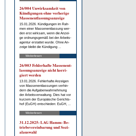
26/004 Un­wirk­sam­keit von
Kün­di­gun­gen oh­ne vor­he­ri­ge
Mas­sen­ent­las­sungs­an­zei­ge
15.01.2026. Kün­di­gun­gen im Rah­
men ei­ner Mas­sen­ent­las­sung wer­
den erst wirk­sam, wenn die An­zei­
ge ord­nungs­ge­mäß bei der Ar­beits­
agen­tur er­stat­tet wur­de. Oh­ne An­
zei­ge bleibt die Kün­di­gung ...
Weiterlesen
26/003 Feh­ler­haf­te Mas­sen­ent­
las­sungs­an­zei­ge nicht kor­ri­
giert wer­den
13.01.2026. Feh­ler­haf­te An­zei­gen
von Mas­sen­ent­las­sun­gen ver­hin­
dern die Auf­ga­ben­wahr­neh­mung
der Ar­beits­ver­wal­tung. Dies hat vor
kur­zem der Eu­ro­päi­sche Ge­richts­
hof (EuGH) ent­schie­den: EuGH, ...
Weiterlesen
31.12.2025: LAG Hamm: Be­
triebs­ver­ein­ba­rung und So­zi­
al­aus­wahl