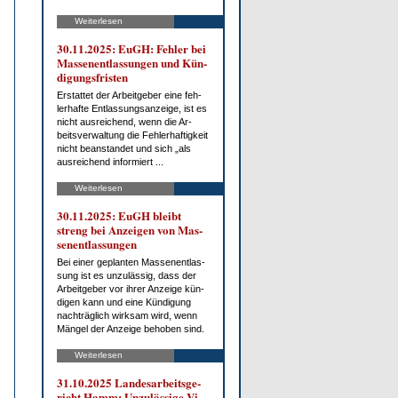
Weiterlesen
30.11.2025: EuGH: Feh­ler bei
Mas­sen­ent­las­sun­gen und Kün­
di­gungs­fris­ten
Er­stat­tet der Ar­beit­ge­ber ei­ne feh­
ler­haf­te Ent­las­sungs­an­zei­ge, ist es
nicht aus­rei­chend, wenn die Ar­
beits­ver­wal­tung die Feh­ler­haf­tig­keit
nicht be­an­stan­det und sich „als
aus­rei­chend in­for­miert ...
Weiterlesen
30.11.2025: EuGH bleibt
streng bei An­zei­gen von Mas­
sen­ent­las­sun­gen
Bei ei­ner ge­plan­ten Mas­sen­ent­las­
sung ist es un­zu­läs­sig, dass der
Ar­beit­ge­ber vor ih­rer An­zei­ge kün­
di­gen kann und ei­ne Kün­di­gung
nach­träg­lich wirk­sam wird, wenn
Män­gel der An­zei­ge be­ho­ben sind.
Weiterlesen
31.10.2025 Lan­des­ar­beits­ge­
richt Hamm: Un­zu­läs­si­ge Vi­