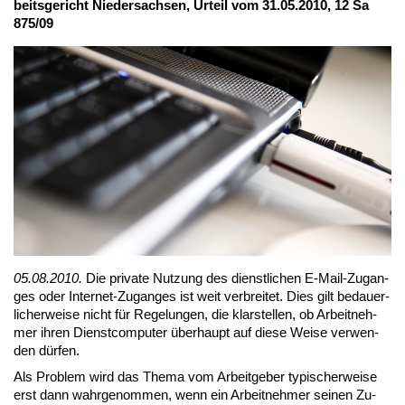
beits­ge­richt Nie­der­sach­sen, Ur­teil vom 31.05.2010, 12 Sa
875/09
05.08.2010.
Die pri­va­te Nut­zung des dienst­li­chen E-Mail-Zu­gan­
ges oder In­ter­net-Zu­gan­ges ist weit ver­brei­tet. Dies gilt be­dau­er­
li­cher­wei­se nicht für Re­ge­lun­gen, die klar­stel­len, ob Ar­beit­neh­
mer ih­ren Dienst­com­pu­ter über­haupt auf die­se Wei­se ver­wen­
den dür­fen.
Als Pro­blem wird das The­ma vom Ar­beit­ge­ber ty­pi­scher­wei­se
erst dann wahr­ge­nom­men, wenn ein Ar­beit­neh­mer sei­nen Zu­