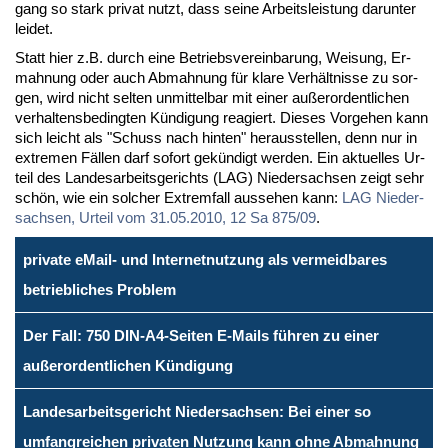
gang so stark pri­vat nutzt, dass sei­ne Ar­beits­leis­tung dar­un­ter
lei­det.
Statt hier z.B. durch ei­ne Be­triebs­ver­ein­ba­rung, Wei­sung, Er­
mah­nung oder auch Ab­mah­nung für kla­re Ver­hält­nis­se zu sor­
gen, wird nicht sel­ten un­mit­tel­bar mit ei­ner au­ßer­or­dent­li­chen
ver­hal­tens­be­ding­ten Kün­di­gung re­agiert. Die­ses Vor­ge­hen kann
sich leicht als "Schuss nach hin­ten" her­aus­stel­len, denn nur in
ex­tre­men Fäl­len darf so­fort ge­kün­digt wer­den. Ein ak­tu­el­les Ur­
teil des Lan­des­ar­beits­ge­richts (LAG) Nie­der­sach­sen zeigt sehr
schön, wie ein sol­cher Ex­trem­fall aus­se­hen kann:
LAG Nie­der­
sach­sen, Ur­teil vom 31.05.2010, 12 Sa 875/09
.
private eMail- und Internetnutzung als vermeidbares
betriebliches Problem
Der Fall: 750 DIN-A4-Seiten E-Mails führen zu einer
außerordentlichen Kündigung
Landesarbeitsgericht Niedersachsen: Bei einer so
umfangreichen privaten Nutzung kann ohne Abmahnung