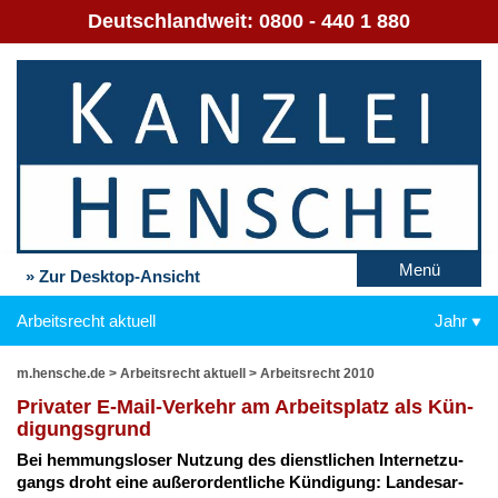
Deutschlandweit:
0800 - 440 1 880
Menü
» Zur Desktop-Ansicht
Arbeitsrecht aktuell
Jahr
m.hensche.de
>
Arbeitsrecht aktuell
>
Arbeitsrecht 2010
Pri­va­ter E-Mail-Ver­kehr am Ar­beits­platz als Kün­
di­gungs­grund
Bei hem­mungs­lo­ser Nut­zung des dienst­li­chen In­ter­net­zu­
gangs droht ei­ne au­ßer­or­dent­li­che Kün­di­gung: Lan­des­ar­