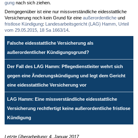
gung
nach sich zie­hen.
Dem­ge­gen­über ist ei­ne nur miss­ver­ständ­li­che ei­des­statt­li­che
Ver­si­che­rung noch kein Grund für ei­ne
au­ßer­or­dent­li­che
und
frist­lo­se Kün­di­gung
:
Lan­des­ar­beits­ge­richt (LAG) Hamm, Ur­teil
vom 29.05.2015, 18 Sa 1663/14
.
Falsche eidesstattliche Versicherung als
außerordentlicher Kündigungsgrund?
Der Fall des LAG Hamm: Pflegedienstleiter wehrt sich
gegen eine Änderungskündigung und legt dem Gericht
eine eidesstattliche Versicherung vor
LAG Hamm: Eine missverständliche eidesstattliche
Versicherung rechtfertigt keine außerordentliche fristlose
Kündigung
Letzte Überarbeitung: 4. Januar 2017