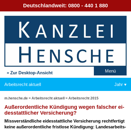
Deutschlandweit:
0800 - 440 1 880
Menü
» Zur Desktop-Ansicht
Arbeitsrecht aktuell
Jahr
m.hensche.de
>
Arbeitsrecht aktuell
>
Arbeitsrecht 2015
Au­ßer­or­dent­li­che Kün­di­gung we­gen fal­scher ei­
des­statt­li­cher Ver­si­che­rung?
Miss­ver­ständ­li­che ei­des­statt­li­che Ver­si­che­rung recht­fer­tigt
kei­ne au­ßer­or­dent­li­che frist­lo­se Kün­di­gung: Lan­des­ar­beits­