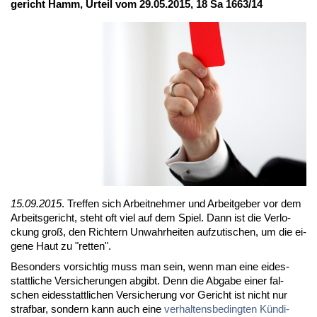
ge­richt Hamm, Ur­teil vom 29.05.2015, 18 Sa 1663/14
15.09.2015
. Tref­fen sich Ar­beit­neh­mer und Ar­beit­ge­ber vor dem
Ar­beits­ge­richt, steht oft viel auf dem Spiel. Dann ist die Ver­lo­
ckung groß, den Rich­tern Un­wahr­hei­ten auf­zu­ti­schen, um die ei­
ge­ne Haut zu "ret­ten".
Be­son­ders vor­sich­tig muss man sein, wenn man ei­ne ei­des­
statt­li­che Ver­si­che­run­gen ab­gibt. Denn die Ab­ga­be ei­ner fal­
schen ei­des­statt­li­chen Ver­si­che­rung vor Ge­richt ist nicht nur
straf­bar, son­dern kann auch ei­ne
ver­hal­tens­be­ding­ten Kün­di­