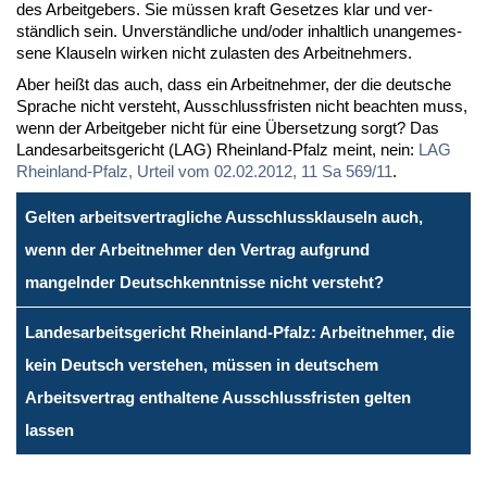
des Ar­beit­ge­bers. Sie müs­sen kraft Ge­set­zes klar und ver­
ständ­lich sein. Un­ver­ständ­li­che und/oder in­halt­lich un­an­ge­mes­
se­ne Klau­seln wir­ken nicht zu­las­ten des Ar­beit­neh­mers.
Aber heißt das auch, dass ein Ar­beit­neh­mer, der die deut­sche
Spra­che nicht ver­steht, Aus­schluss­fris­ten nicht be­ach­ten muss,
wenn der Ar­beit­ge­ber nicht für ei­ne Über­set­zung sorgt? Das
Lan­des­ar­beits­ge­richt (LAG) Rhein­land-Pfalz meint, nein:
LAG
Rhein­land-Pfalz, Ur­teil vom 02.02.2012, 11 Sa 569/11
.
Gelten arbeitsvertragliche Ausschlussklauseln auch,
wenn der Arbeitnehmer den Vertrag aufgrund
mangelnder Deutschkenntnisse nicht versteht?
Landesarbeitsgericht Rheinland-Pfalz: Arbeitnehmer, die
kein Deutsch verstehen, müssen in deutschem
Arbeitsvertrag enthaltene Ausschlussfristen gelten
lassen