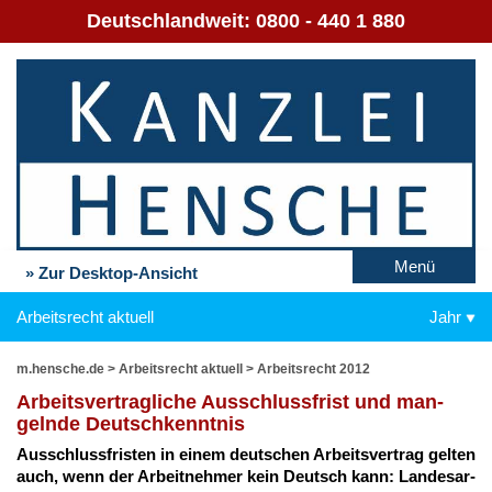
Deutschlandweit:
0800 - 440 1 880
Menü
» Zur Desktop-Ansicht
Arbeitsrecht aktuell
Jahr
m.hensche.de
>
Arbeitsrecht aktuell
>
Arbeitsrecht 2012
Ar­beits­ver­trag­li­che Aus­schluss­frist und man­
geln­de Deutsch­kennt­nis
Aus­schluss­fris­ten in ei­nem deut­schen Ar­beits­ver­trag gel­ten
auch, wenn der Ar­beit­neh­mer kein Deutsch kann: Lan­des­ar­