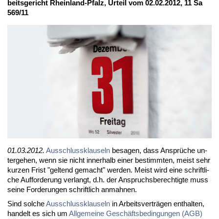
beits­ge­richt Rhein­land-Pfalz, Ur­teil vom 02.02.2012, 11 Sa
569/11
01.03.2012.
Aus­schluss­klau­seln
be­sa­gen, dass An­sprü­che un­
ter­ge­hen, wenn sie nicht in­ner­halb ei­ner be­stimm­ten, meist sehr
kur­zen Frist "gel­tend ge­macht" wer­den. Meist wird ei­ne schrift­li­
che Auf­for­de­rung ver­langt, d.h. der An­spruchs­be­rech­tig­te muss
sei­ne For­de­run­gen schrift­lich an­mah­nen.
Sind sol­che
Aus­schluss­klau­seln
in Ar­beits­ver­trä­gen ent­hal­ten,
han­delt es sich um
All­ge­mei­ne Ge­schäfts­be­din­gun­gen (AGB)